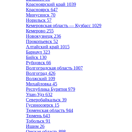
Красноярский край
1039
Красноярск
647
Минусинск
70
Норильск
57
Кемеровская область — Кузбасс
1029
Кемерово
255
Новокузнецк
236
Прокопьевск
52
Алтайский край
1015
Барнаул
323
Бийск
130
Рубцовск
66
Волгоградская область
1007
Волгоград
426
Волжский
109
Михайловка
45
Республика Бурятия
979
Улан-Удэ
632
Северобайкальск
39
Гусиноозерск
15
Тюменская область
944
Тюмень
643
Тобольск
91
Ишим
26
Омская область
898