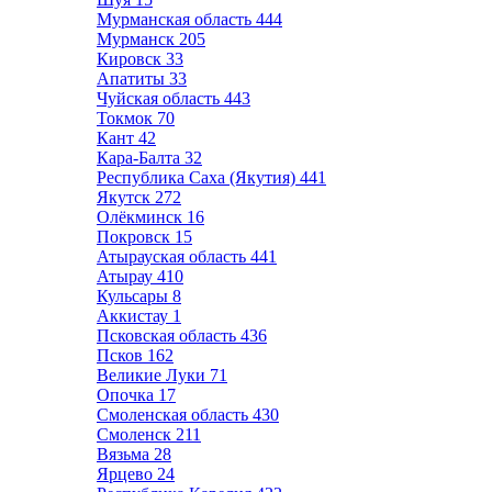
Мурманская область
444
Мурманск
205
Кировск
33
Апатиты
33
Чуйская область
443
Токмок
70
Кант
42
Кара-Балта
32
Республика Саха (Якутия)
441
Якутск
272
Олёкминск
16
Покровск
15
Атырауская область
441
Атырау
410
Кульсары
8
Аккистау
1
Псковская область
436
Псков
162
Великие Луки
71
Опочка
17
Смоленская область
430
Смоленск
211
Вязьма
28
Ярцево
24