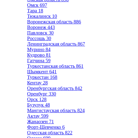
Омск
697
Тара
18
Тюкалинск
10
Воронежская область
886
Воронеж
443
Павловск
30
Россошь
30
Ленинградская область
867
Мурино
84
Кудрово
81
Гатчина
59
Туркестанская область
861
Шымкент
641
Туркестан
168
Кентау
28
Оренбургская область
842
Оренбург
330
Орск
128
Бузулук
48
Мангистауская область
824
Актау
599
Жанаозен
71
Форт-Шевченко
6
Одесская область
822