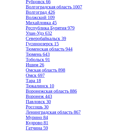
Рубцовск
66
Волгоградская область
1007
Волгоград
426
Волжский
109
Михайловка
45
Республика Бурятия
979
Улан-Удэ
632
Северобайкальск
39
Гусиноозерск
15
Тюменская область
944
Тюмень
643
Тобольск
91
Ишим
26
Омская область
898
Омск
697
Тара
18
Тюкалинск
10
Воронежская область
886
Воронеж
443
Павловск
30
Россошь
30
Ленинградская область
867
Мурино
84
Кудрово
81
Гатчина
59