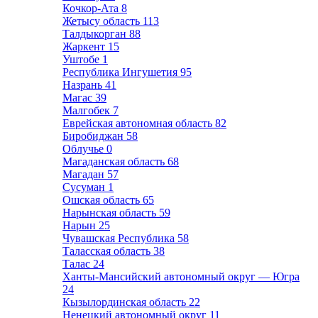
Кочкор-Ата
8
Жетысу область
113
Талдыкорган
88
Жаркент
15
Уштобе
1
Республика Ингушетия
95
Назрань
41
Магас
39
Малгобек
7
Еврейская автономная область
82
Биробиджан
58
Облучье
0
Магаданская область
68
Магадан
57
Сусуман
1
Ошская область
65
Нарынская область
59
Нарын
25
Чувашская Республика
58
Таласская область
38
Талас
24
Ханты-Мансийский автономный округ — Югра
24
Кызылординская область
22
Ненецкий автономный округ
11