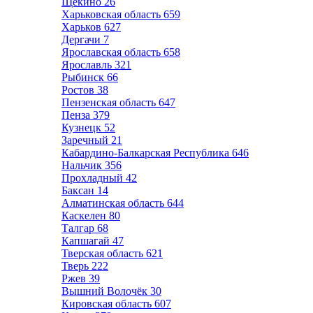
Щёкино
26
Харьковская область
659
Харьков
627
Дергачи
7
Ярославская область
658
Ярославль
321
Рыбинск
66
Ростов
38
Пензенская область
647
Пенза
379
Кузнецк
52
Заречный
21
Кабардино-Балкарская Республика
646
Нальчик
356
Прохладный
42
Баксан
14
Алматинская область
644
Каскелен
80
Талгар
68
Капшагай
47
Тверская область
621
Тверь
222
Ржев
39
Вышний Волочёк
30
Кировская область
607