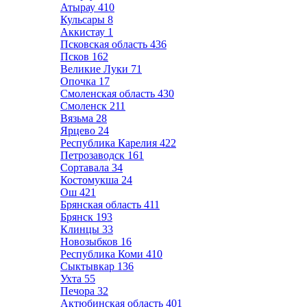
Атырау
410
Кульсары
8
Аккистау
1
Псковская область
436
Псков
162
Великие Луки
71
Опочка
17
Смоленская область
430
Смоленск
211
Вязьма
28
Ярцево
24
Республика Карелия
422
Петрозаводск
161
Сортавала
34
Костомукша
24
Ош
421
Брянская область
411
Брянск
193
Клинцы
33
Новозыбков
16
Республика Коми
410
Сыктывкар
136
Ухта
55
Печора
32
Актюбинская область
401