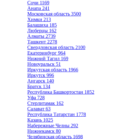
Сочи
1169
Анапа
241
Московская область
3500
Химки
213
Балашиха
185
Люберцы
162
Алматы
2739
Ташкент
2278
Свердловская область
2100
Екатеринбург
964
Нижний Тагил
169
Новоуральск
51
Иркутская область
1966
Иркутск
996
Ангарск
140
Братск
134
Республика Башкортостан
1852
Уфа
728
Стерлитамак
162
Салават
63
Республика Татарстан
1778
Казань
1025
Набережные Челны
292
Нижнекамск
80
Челябинская область
1698