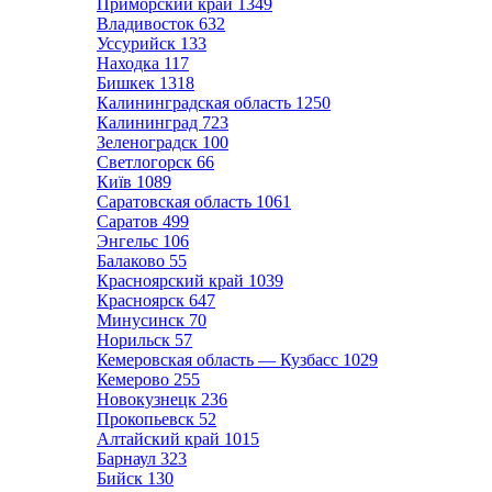
Приморский край
1349
Владивосток
632
Уссурийск
133
Находка
117
Бишкек
1318
Калининградская область
1250
Калининград
723
Зеленоградск
100
Светлогорск
66
Київ
1089
Саратовская область
1061
Саратов
499
Энгельс
106
Балаково
55
Красноярский край
1039
Красноярск
647
Минусинск
70
Норильск
57
Кемеровская область — Кузбасс
1029
Кемерово
255
Новокузнецк
236
Прокопьевск
52
Алтайский край
1015
Барнаул
323
Бийск
130