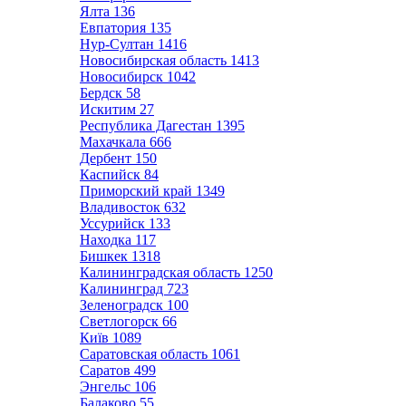
Ялта
136
Евпатория
135
Нур-Султан
1416
Новосибирская область
1413
Новосибирск
1042
Бердск
58
Искитим
27
Республика Дагестан
1395
Махачкала
666
Дербент
150
Каспийск
84
Приморский край
1349
Владивосток
632
Уссурийск
133
Находка
117
Бишкек
1318
Калининградская область
1250
Калининград
723
Зеленоградск
100
Светлогорск
66
Київ
1089
Саратовская область
1061
Саратов
499
Энгельс
106
Балаково
55