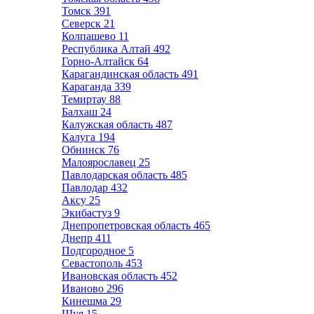
Томск
391
Северск
21
Колпашево
11
Республика Алтай
492
Горно-Алтайск
64
Карагандинская область
491
Караганда
339
Темиртау
88
Балхаш
24
Калужская область
487
Калуга
194
Обнинск
76
Малоярославец
25
Павлодарская область
485
Павлодар
432
Аксу
25
Экибастуз
9
Днепропетровская область
465
Днепр
411
Подгородное
5
Севастополь
453
Ивановская область
452
Иваново
296
Кинешма
29
Шуя
15