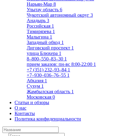
Нарьян-Мар
8
Улытау область
6
Чукотский автономный округ
3
Анадырь
3
Российская
1
Тимирязева
1
Малыгина
1
Западный обход
1
Лиговский проспект
1
улица Блюхера
1
8‒800‒550‒83‒30
1
прием заказов: пн-вс 8:00-22:00
1
+7 (351) 232‒93‒84
1
+7‒930‒036‒76‒55
1
Абхазия
1
Сухум
1
Жамбылская область
1
Московская
0
Статьи и обзоры
О нас
Контакты
Политика конфиденциальности