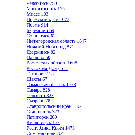
Челябинск
750
Магнитогорск
176
Миасс
133
Пермский край
1677
Пермь
914
Березники
69
Соликамск
62
Нижегородская область
1647
Нижний Новгород
871
Дзержинск
82
Павлово
50
Ростовская область
1608
Ростов-на-Дону
572
Таганрог
118
Шахты
67
Самарская область
1578
Самара
828
Тольятти
328
Сызрань
78
Ставропольский край
1564
Ставрополь
323
Пятигорск
280
Кисловодск
157
Республика Крым
1473
Симферополь
264