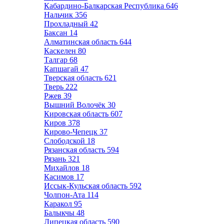
Кабардино-Балкарская Республика
646
Нальчик
356
Прохладный
42
Баксан
14
Алматинская область
644
Каскелен
80
Талгар
68
Капшагай
47
Тверская область
621
Тверь
222
Ржев
39
Вышний Волочёк
30
Кировская область
607
Киров
378
Кирово-Чепецк
37
Слободской
18
Рязанская область
594
Рязань
321
Михайлов
18
Касимов
17
Иссык-Кульская область
592
Чолпон-Ата
114
Каракол
95
Балыкчы
48
Липецкая область
590