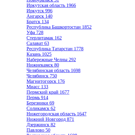
Иркутская область
1966
Иркутск
996
Ангарск
140
Братск
134
Республика Башкортостан
1852
Уфа
728
Стерлитамак
162
Салават
63
Республика Татарстан
1778
Казань
1025
Набережные Челны
292
Нижнекамск
80
Челябинская область
1698
Челябинск
750
Магнитогорск
176
Миасс
133
Пермский край
1677
Пермь
914
Березники
69
Соликамск
62
Нижегородская область
1647
Нижний Новгород
871
Дзержинск
82
Павлово
50