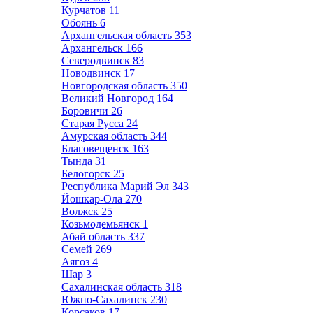
Курчатов
11
Обоянь
6
Архангельская область
353
Архангельск
166
Северодвинск
83
Новодвинск
17
Новгородская область
350
Великий Новгород
164
Боровичи
26
Старая Русса
24
Амурская область
344
Благовещенск
163
Тында
31
Белогорск
25
Республика Марий Эл
343
Йошкар-Ола
270
Волжск
25
Козьмодемьянск
1
Абай область
337
Семей
269
Аягоз
4
Шар
3
Сахалинская область
318
Южно-Сахалинск
230
Корсаков
17