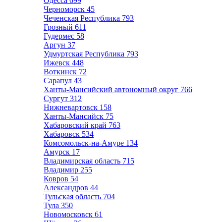
Одесса
699
Черноморск
45
Чеченская Республика
793
Грозный
611
Гудермес
58
Аргун
37
Удмуртская Республика
793
Ижевск
448
Воткинск
72
Сарапул
43
Ханты-Мансийский автономный округ
766
Сургут
312
Нижневартовск
158
Ханты-Мансийск
75
Хабаровский край
763
Хабаровск
534
Комсомольск-на-Амуре
134
Амурск
17
Владимирская область
715
Владимир
255
Ковров
54
Александров
44
Тульская область
704
Тула
350
Новомосковск
61