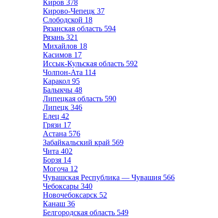
Киров
378
Кирово-Чепецк
37
Слободской
18
Рязанская область
594
Рязань
321
Михайлов
18
Касимов
17
Иссык-Кульская область
592
Чолпон-Ата
114
Каракол
95
Балыкчы
48
Липецкая область
590
Липецк
346
Елец
42
Грязи
17
Астана
576
Забайкальский край
569
Чита
402
Борзя
14
Могоча
12
Чувашская Республика — Чувашия
566
Чебоксары
340
Новочебоксарск
52
Канаш
36
Белгородская область
549