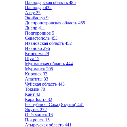
Павлодарская область
485
Павлодар
432
Аксу
25
Экибастуз
9
Днепропетровская область
465
Днепр
411
Подгородное
5
Севастополь
453
Ивановская область
452
Иваново
296
Кинешма
29
Шуя
15
Мурманская область
444
Мурманск
205
Кировск
33
Апатиты
33
Чуйская область
443
Токмок
70
Кант
42
Кара-Балта
32
Республика Саха (Якутия)
441
Якутск
272
Олёкминск
16
Покровск
15
Атырауская область
441