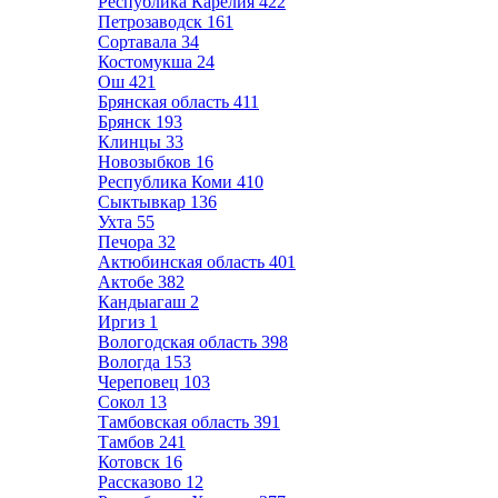
Республика Карелия
422
Петрозаводск
161
Сортавала
34
Костомукша
24
Ош
421
Брянская область
411
Брянск
193
Клинцы
33
Новозыбков
16
Республика Коми
410
Сыктывкар
136
Ухта
55
Печора
32
Актюбинская область
401
Актобе
382
Кандыагаш
2
Иргиз
1
Вологодская область
398
Вологда
153
Череповец
103
Сокол
13
Тамбовская область
391
Тамбов
241
Котовск
16
Рассказово
12