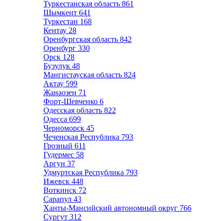
Туркестанская область
861
Шымкент
641
Туркестан
168
Кентау
28
Оренбургская область
842
Оренбург
330
Орск
128
Бузулук
48
Мангистауская область
824
Актау
599
Жанаозен
71
Форт-Шевченко
6
Одесская область
822
Одесса
699
Черноморск
45
Чеченская Республика
793
Грозный
611
Гудермес
58
Аргун
37
Удмуртская Республика
793
Ижевск
448
Воткинск
72
Сарапул
43
Ханты-Мансийский автономный округ
766
Сургут
312