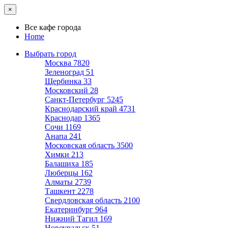
×
Все кафе города
Home
Выбрать город
Москва
7820
Зеленоград
51
Щербинка
33
Московский
28
Санкт-Петербург
5245
Краснодарский край
4731
Краснодар
1365
Сочи
1169
Анапа
241
Московская область
3500
Химки
213
Балашиха
185
Люберцы
162
Алматы
2739
Ташкент
2278
Свердловская область
2100
Екатеринбург
964
Нижний Тагил
169
Новоуральск
51