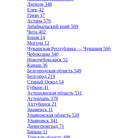
Липецк
346
Елец
42
Грязи
17
Астана
576
Забайкальский край
569
Чита
402
Борзя
14
Могоча
12
Чувашская Республика — Чувашия
566
Чебоксары
340
Новочебоксарск
52
Канаш
36
Белгородская область
549
Белгород
219
Старый Оскол
54
Губкин
41
Астраханская область
531
Астрахань
378
Ахтубинск
21
Знаменск
11
Ульяновская область
520
Ульяновск
341
Димитровград
71
Барыш
11
Томская область
498