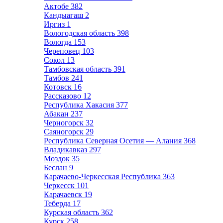
Актобе
382
Кандыагаш
2
Иргиз
1
Вологодская область
398
Вологда
153
Череповец
103
Сокол
13
Тамбовская область
391
Тамбов
241
Котовск
16
Рассказово
12
Республика Хакасия
377
Абакан
237
Черногорск
32
Саяногорск
29
Республика Северная Осетия — Алания
368
Владикавказ
297
Моздок
35
Беслан
9
Карачаево-Черкесская Республика
363
Черкесск
101
Карачаевск
19
Теберда
17
Курская область
362
Курск
258