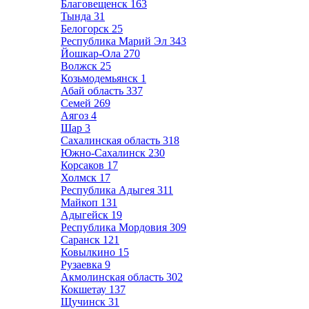
Благовещенск
163
Тында
31
Белогорск
25
Республика Марий Эл
343
Йошкар-Ола
270
Волжск
25
Козьмодемьянск
1
Абай область
337
Семей
269
Аягоз
4
Шар
3
Сахалинская область
318
Южно-Сахалинск
230
Корсаков
17
Холмск
17
Республика Адыгея
311
Майкоп
131
Адыгейск
19
Республика Мордовия
309
Саранск
121
Ковылкино
15
Рузаевка
9
Акмолинская область
302
Кокшетау
137
Щучинск
31