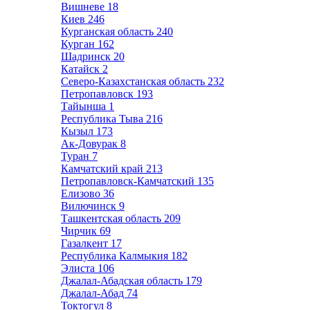
Вишневе
18
Киев
246
Курганская область
240
Курган
162
Шадринск
20
Катайск
2
Северо-Казахстанская область
232
Петропавловск
193
Тайынша
1
Республика Тыва
216
Кызыл
173
Ак-Довурак
8
Туран
7
Камчатский край
213
Петропавловск-Камчатский
135
Елизово
36
Вилючинск
9
Ташкентская область
209
Чирчик
69
Газалкент
17
Республика Калмыкия
182
Элиста
106
Джалал-Абадская область
179
Джалал-Абад
74
Токтогул
8