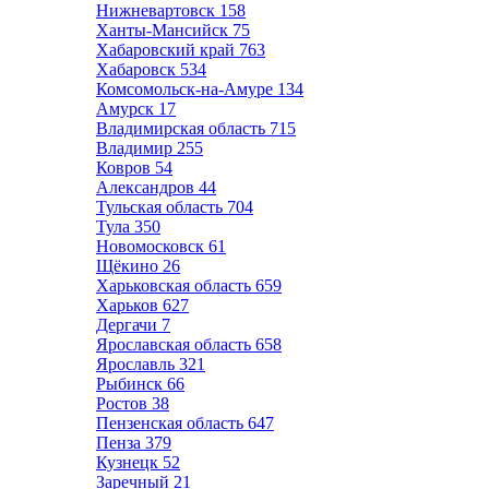
Нижневартовск
158
Ханты-Мансийск
75
Хабаровский край
763
Хабаровск
534
Комсомольск-на-Амуре
134
Амурск
17
Владимирская область
715
Владимир
255
Ковров
54
Александров
44
Тульская область
704
Тула
350
Новомосковск
61
Щёкино
26
Харьковская область
659
Харьков
627
Дергачи
7
Ярославская область
658
Ярославль
321
Рыбинск
66
Ростов
38
Пензенская область
647
Пенза
379
Кузнецк
52
Заречный
21