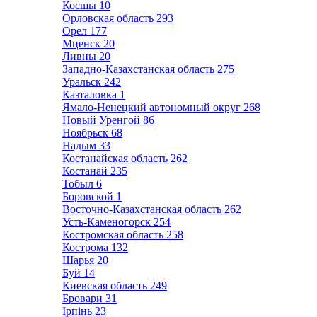
Косшы
10
Орловская область
293
Орел
177
Мценск
20
Ливны
20
Западно-Казахстанская область
275
Уральск
242
Казталовка
1
Ямало-Ненецкий автономный округ
268
Новый Уренгой
86
Ноябрьск
68
Надым
33
Костанайская область
262
Костанай
235
Тобыл
6
Боровской
1
Восточно-Казахстанская область
262
Усть-Каменогорск
254
Костромская область
258
Кострома
132
Шарья
20
Буй
14
Киевская область
249
Бровари
31
Ірпінь
23