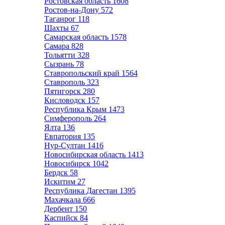
Ростовская область
1608
Ростов-на-Дону
572
Таганрог
118
Шахты
67
Самарская область
1578
Самара
828
Тольятти
328
Сызрань
78
Ставропольский край
1564
Ставрополь
323
Пятигорск
280
Кисловодск
157
Республика Крым
1473
Симферополь
264
Ялта
136
Евпатория
135
Нур-Султан
1416
Новосибирская область
1413
Новосибирск
1042
Бердск
58
Искитим
27
Республика Дагестан
1395
Махачкала
666
Дербент
150
Каспийск
84