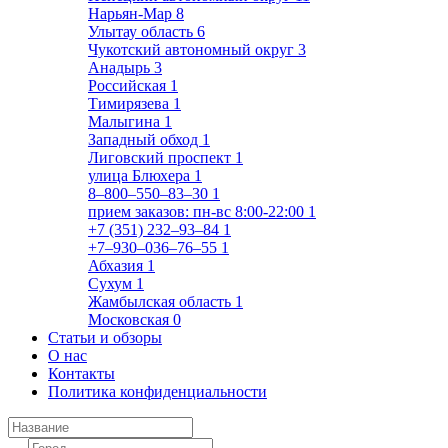
Нарьян-Мар
8
Улытау область
6
Чукотский автономный округ
3
Анадырь
3
Российская
1
Тимирязева
1
Малыгина
1
Западный обход
1
Лиговский проспект
1
улица Блюхера
1
8‒800‒550‒83‒30
1
прием заказов: пн-вс 8:00-22:00
1
+7 (351) 232‒93‒84
1
+7‒930‒036‒76‒55
1
Абхазия
1
Сухум
1
Жамбылская область
1
Московская
0
Статьи и обзоры
О нас
Контакты
Политика конфиденциальности