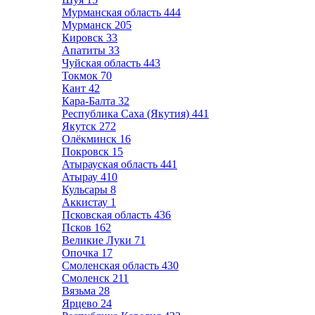
Мурманская область
444
Мурманск
205
Кировск
33
Апатиты
33
Чуйская область
443
Токмок
70
Кант
42
Кара-Балта
32
Республика Саха (Якутия)
441
Якутск
272
Олёкминск
16
Покровск
15
Атырауская область
441
Атырау
410
Кульсары
8
Аккистау
1
Псковская область
436
Псков
162
Великие Луки
71
Опочка
17
Смоленская область
430
Смоленск
211
Вязьма
28
Ярцево
24