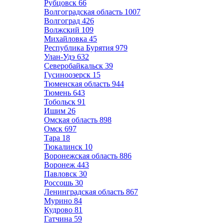
Рубцовск
66
Волгоградская область
1007
Волгоград
426
Волжский
109
Михайловка
45
Республика Бурятия
979
Улан-Удэ
632
Северобайкальск
39
Гусиноозерск
15
Тюменская область
944
Тюмень
643
Тобольск
91
Ишим
26
Омская область
898
Омск
697
Тара
18
Тюкалинск
10
Воронежская область
886
Воронеж
443
Павловск
30
Россошь
30
Ленинградская область
867
Мурино
84
Кудрово
81
Гатчина
59