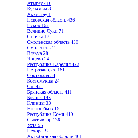
Атырау
410
Кульсары
8
Аккистау
1
Псковская область
436
Псков
162
Великие Луки
71
Опочка
17
Смоленская область
430
Смоленск
211
Вязьма
28
Ярцево
24
Республика Карелия
422
Петрозаводск
161
Сортавала
34
Костомукша
24
Ош
421
Брянская область
411
Брянск
193
Клинцы
33
Новозыбков
16
Республика Коми
410
Сыктывкар
136
Ухта
55
Печора
32
Актюбинская область
401