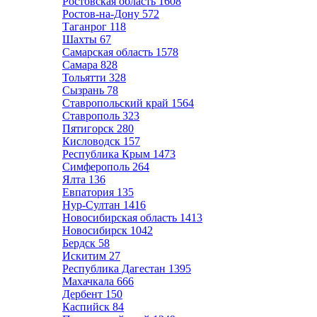
Ростовская область
1608
Ростов-на-Дону
572
Таганрог
118
Шахты
67
Самарская область
1578
Самара
828
Тольятти
328
Сызрань
78
Ставропольский край
1564
Ставрополь
323
Пятигорск
280
Кисловодск
157
Республика Крым
1473
Симферополь
264
Ялта
136
Евпатория
135
Нур-Султан
1416
Новосибирская область
1413
Новосибирск
1042
Бердск
58
Искитим
27
Республика Дагестан
1395
Махачкала
666
Дербент
150
Каспийск
84