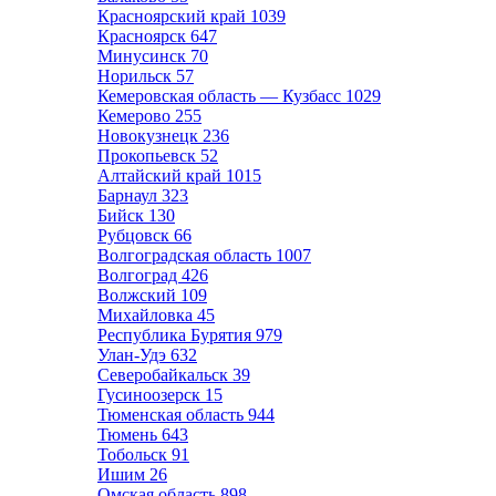
Красноярский край
1039
Красноярск
647
Минусинск
70
Норильск
57
Кемеровская область — Кузбасс
1029
Кемерово
255
Новокузнецк
236
Прокопьевск
52
Алтайский край
1015
Барнаул
323
Бийск
130
Рубцовск
66
Волгоградская область
1007
Волгоград
426
Волжский
109
Михайловка
45
Республика Бурятия
979
Улан-Удэ
632
Северобайкальск
39
Гусиноозерск
15
Тюменская область
944
Тюмень
643
Тобольск
91
Ишим
26
Омская область
898