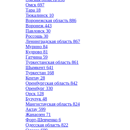
Омск
697
Тара
18
Тюкалинск
10
Воронежская область
886
Воронеж
443
Павловск
30
Россошь
30
Ленинградская область
867
Мурино
84
Кудрово
81
Гатчина
59
Туркестанская область
861
Шымкент
641
Туркестан
168
Кентау
28
Оренбургская область
842
Оренбург
330
Орск
128
Бузулук
48
Мангистауская область
824
Актау
599
Жанаозен
71
Форт-Шевченко
6
Одесская область
822