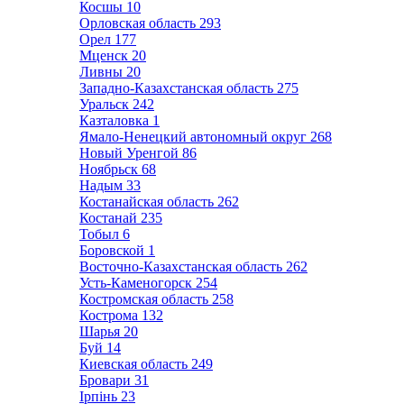
Косшы
10
Орловская область
293
Орел
177
Мценск
20
Ливны
20
Западно-Казахстанская область
275
Уральск
242
Казталовка
1
Ямало-Ненецкий автономный округ
268
Новый Уренгой
86
Ноябрьск
68
Надым
33
Костанайская область
262
Костанай
235
Тобыл
6
Боровской
1
Восточно-Казахстанская область
262
Усть-Каменогорск
254
Костромская область
258
Кострома
132
Шарья
20
Буй
14
Киевская область
249
Бровари
31
Ірпінь
23