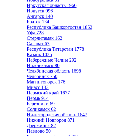
Иркутская область
1966
Иркутск
996
Ангарск
140
Братск
134
Республика Башкортостан
1852
Уфа
728
Стерлитамак
162
Салават
63
Республика Татарстан
1778
Казань
1025
Набережные Челны
292
Нижнекамск
80
Челябинская область
1698
Челябинск
750
Магнитогорск
176
Миасс
133
Пермский край
1677
Пермь
914
Березники
69
Соликамск
62
Нижегородская область
1647
Нижний Новгород
871
Дзержинск
82
Павлово
50