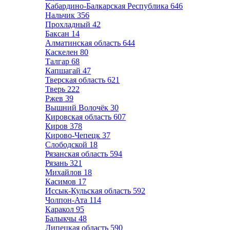
Кабардино-Балкарская Республика
646
Нальчик
356
Прохладный
42
Баксан
14
Алматинская область
644
Каскелен
80
Талгар
68
Капшагай
47
Тверская область
621
Тверь
222
Ржев
39
Вышний Волочёк
30
Кировская область
607
Киров
378
Кирово-Чепецк
37
Слободской
18
Рязанская область
594
Рязань
321
Михайлов
18
Касимов
17
Иссык-Кульская область
592
Чолпон-Ата
114
Каракол
95
Балыкчы
48
Липецкая область
590