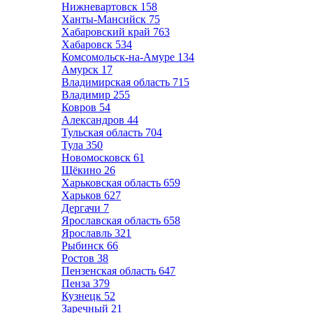
Нижневартовск
158
Ханты-Мансийск
75
Хабаровский край
763
Хабаровск
534
Комсомольск-на-Амуре
134
Амурск
17
Владимирская область
715
Владимир
255
Ковров
54
Александров
44
Тульская область
704
Тула
350
Новомосковск
61
Щёкино
26
Харьковская область
659
Харьков
627
Дергачи
7
Ярославская область
658
Ярославль
321
Рыбинск
66
Ростов
38
Пензенская область
647
Пенза
379
Кузнецк
52
Заречный
21