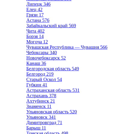
Липецк
346
Елец
42
Грязи
17
Астана
576
Забайкальский край
569
Чита
402
Борзя
14
Могоча
12
Чувашская Республика — Чувашия
566
Чебоксары
340
Новочебоксарск
52
Канаш
36
Белгородская область
549
Белгород
219
Старый Оскол
54
Губкин
41
Астраханская область
531
Астрахань
378
Ахтубинск
21
Знаменск
11
Ульяновская область
520
Ульяновск
341
Димитровград
71
Барыш
11
Томская область
498