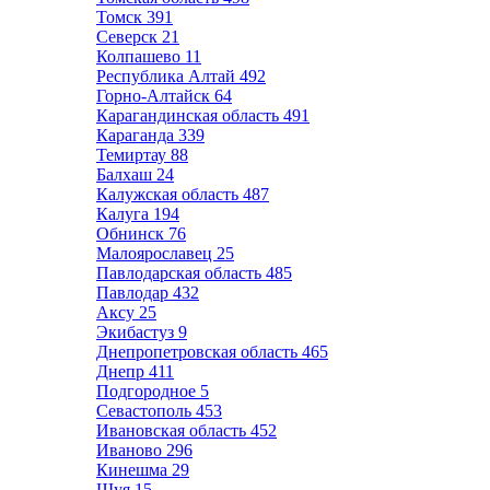
Томск
391
Северск
21
Колпашево
11
Республика Алтай
492
Горно-Алтайск
64
Карагандинская область
491
Караганда
339
Темиртау
88
Балхаш
24
Калужская область
487
Калуга
194
Обнинск
76
Малоярославец
25
Павлодарская область
485
Павлодар
432
Аксу
25
Экибастуз
9
Днепропетровская область
465
Днепр
411
Подгородное
5
Севастополь
453
Ивановская область
452
Иваново
296
Кинешма
29
Шуя
15