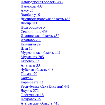
Павлодарская область
485
Павлодар
432
Аксу
25
Экибастуз
9
Днепропетровская область
465
Днепр
411
Подгородное
5
Севастополь
453
Ивановская область
452
Иваново
296
Кинешма
29
Шуя
15
Мурманская область
444
Мурманск
205
Кировск
33
Апатиты
33
Чуйская область
443
Токмок
70
Кант
42
Кара-Балта
32
Республика Саха (Якутия)
441
Якутск
272
Олёкминск
16
Покровск
15
Атырауская область
441