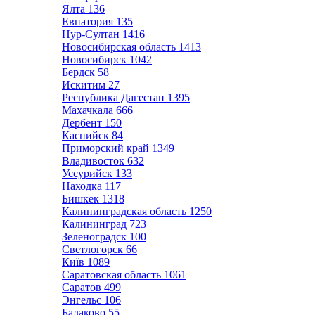
Ялта
136
Евпатория
135
Нур-Султан
1416
Новосибирская область
1413
Новосибирск
1042
Бердск
58
Искитим
27
Республика Дагестан
1395
Махачкала
666
Дербент
150
Каспийск
84
Приморский край
1349
Владивосток
632
Уссурийск
133
Находка
117
Бишкек
1318
Калининградская область
1250
Калининград
723
Зеленоградск
100
Светлогорск
66
Київ
1089
Саратовская область
1061
Саратов
499
Энгельс
106
Балаково
55