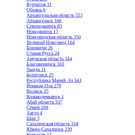
Курчатов
11
Обоянь
6
Архангельская область
353
Архангельск
166
Северодвинск
83
Новодвинск
17
Новгородская область
350
Великий Новгород
164
Боровичи
26
Старая Русса
24
Амурская область
344
Благовещенск
163
Тында
31
Белогорск
25
Республика Марий Эл
343
Йошкар-Ола
270
Волжск
25
Козьмодемьянск
1
Абай область
337
Семей
269
Аягоз
4
Шар
3
Сахалинская область
318
Южно-Сахалинск
230
Корсаков
17