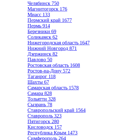
Челябинск
750
Магнитогорск
176
Миасс
133
Пермский край
1677
Пермь
914
Березники
69
Соликамск
62
Нижегородская область
1647
Нижний Новгород
871
Дзержинск
82
Павлово
50
Ростовская область
1608
Ростов-на-Дону
572
Таганрог
118
Шахты
67
Самарская область
1578
Самара
828
Тольятти
328
Сызрань
78
Ставропольский край
1564
Ставрополь
323
Пятигорск
280
Кисловодск
157
Республика Крым
1473
Симферополь
264