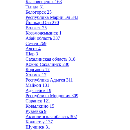
Благовещенск
163
Тында
31
Белогорск
25
Республика Марий Эл
343
Йошкар-Ола
270
Волжск
25
Козьмодемьянск
1
Абай область
337
Семей
269
Аягоз
4
Шар
3
Сахалинская область
318
Южно-Сахалинск
230
Корсаков
17
Холмск
17
Республика Адыгея
311
Майкоп
131
Адыгейск
19
Республика Мордовия
309
Саранск
121
Ковылкино
15
Рузаевка
9
Акмолинская область
302
Кокшетау
137
Щучинск
31