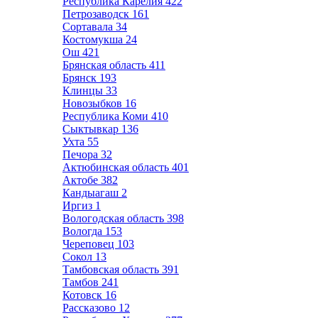
Республика Карелия
422
Петрозаводск
161
Сортавала
34
Костомукша
24
Ош
421
Брянская область
411
Брянск
193
Клинцы
33
Новозыбков
16
Республика Коми
410
Сыктывкар
136
Ухта
55
Печора
32
Актюбинская область
401
Актобе
382
Кандыагаш
2
Иргиз
1
Вологодская область
398
Вологда
153
Череповец
103
Сокол
13
Тамбовская область
391
Тамбов
241
Котовск
16
Рассказово
12