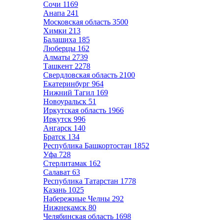
Сочи
1169
Анапа
241
Московская область
3500
Химки
213
Балашиха
185
Люберцы
162
Алматы
2739
Ташкент
2278
Свердловская область
2100
Екатеринбург
964
Нижний Тагил
169
Новоуральск
51
Иркутская область
1966
Иркутск
996
Ангарск
140
Братск
134
Республика Башкортостан
1852
Уфа
728
Стерлитамак
162
Салават
63
Республика Татарстан
1778
Казань
1025
Набережные Челны
292
Нижнекамск
80
Челябинская область
1698