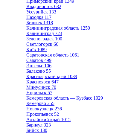
Приморский край
1349
Владивосток
632
Уссурийск
133
Находка
117
Бишкек
1318
Калининградская область
1250
Калининград
723
Зеленоградск
100
Светлогорск
66
Київ
1089
Саратовская область
1061
Саратов
499
Энгельс
106
Балаково
55
Красноярский край
1039
Красноярск
647
Минусинск
70
Норильск
57
Кемеровская область — Кузбасс
1029
Кемерово
255
Новокузнецк
236
Прокопьевск
52
Алтайский край
1015
Барнаул
323
Бийск
130