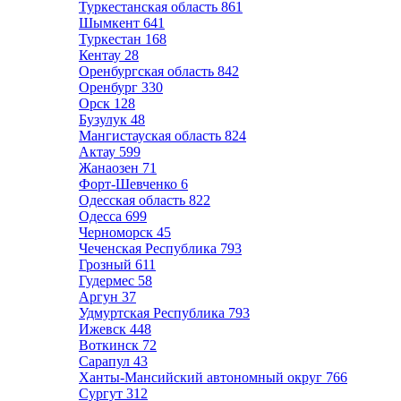
Туркестанская область
861
Шымкент
641
Туркестан
168
Кентау
28
Оренбургская область
842
Оренбург
330
Орск
128
Бузулук
48
Мангистауская область
824
Актау
599
Жанаозен
71
Форт-Шевченко
6
Одесская область
822
Одесса
699
Черноморск
45
Чеченская Республика
793
Грозный
611
Гудермес
58
Аргун
37
Удмуртская Республика
793
Ижевск
448
Воткинск
72
Сарапул
43
Ханты-Мансийский автономный округ
766
Сургут
312