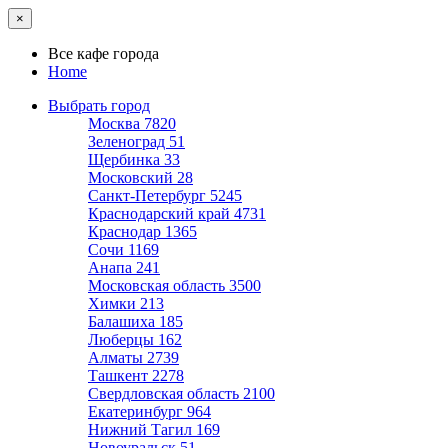
×
Все кафе города
Home
Выбрать город
Москва
7820
Зеленоград
51
Щербинка
33
Московский
28
Санкт-Петербург
5245
Краснодарский край
4731
Краснодар
1365
Сочи
1169
Анапа
241
Московская область
3500
Химки
213
Балашиха
185
Люберцы
162
Алматы
2739
Ташкент
2278
Свердловская область
2100
Екатеринбург
964
Нижний Тагил
169
Новоуральск
51