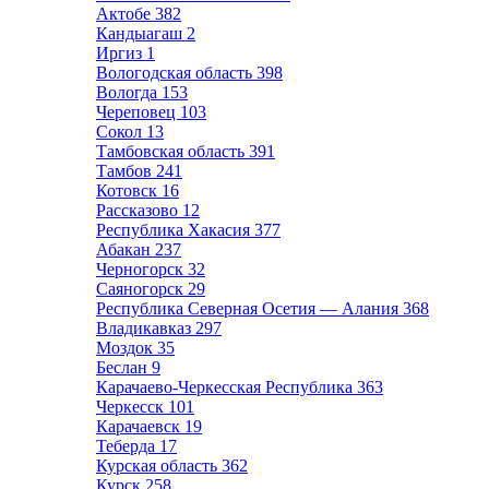
Актобе
382
Кандыагаш
2
Иргиз
1
Вологодская область
398
Вологда
153
Череповец
103
Сокол
13
Тамбовская область
391
Тамбов
241
Котовск
16
Рассказово
12
Республика Хакасия
377
Абакан
237
Черногорск
32
Саяногорск
29
Республика Северная Осетия — Алания
368
Владикавказ
297
Моздок
35
Беслан
9
Карачаево-Черкесская Республика
363
Черкесск
101
Карачаевск
19
Теберда
17
Курская область
362
Курск
258