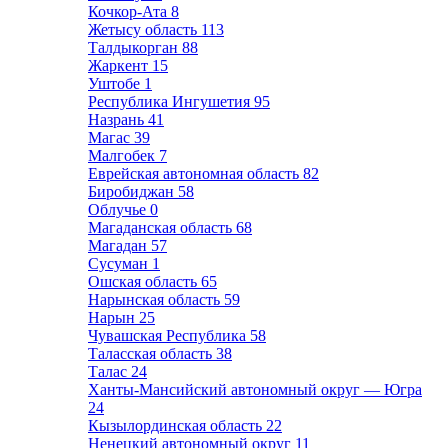
Кочкор-Ата
8
Жетысу область
113
Талдыкорган
88
Жаркент
15
Уштобе
1
Республика Ингушетия
95
Назрань
41
Магас
39
Малгобек
7
Еврейская автономная область
82
Биробиджан
58
Облучье
0
Магаданская область
68
Магадан
57
Сусуман
1
Ошская область
65
Нарынская область
59
Нарын
25
Чувашская Республика
58
Таласская область
38
Талас
24
Ханты-Мансийский автономный округ — Югра
24
Кызылординская область
22
Ненецкий автономный округ
11