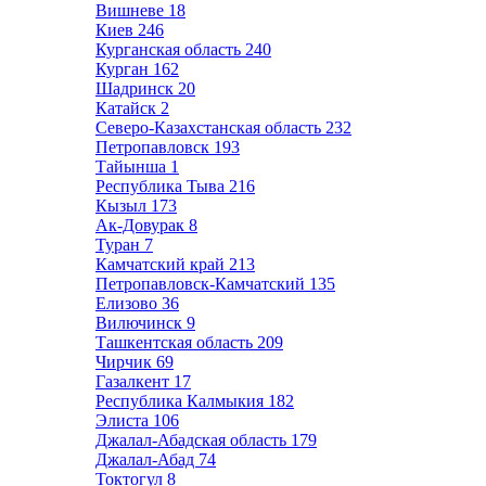
Вишневе
18
Киев
246
Курганская область
240
Курган
162
Шадринск
20
Катайск
2
Северо-Казахстанская область
232
Петропавловск
193
Тайынша
1
Республика Тыва
216
Кызыл
173
Ак-Довурак
8
Туран
7
Камчатский край
213
Петропавловск-Камчатский
135
Елизово
36
Вилючинск
9
Ташкентская область
209
Чирчик
69
Газалкент
17
Республика Калмыкия
182
Элиста
106
Джалал-Абадская область
179
Джалал-Абад
74
Токтогул
8