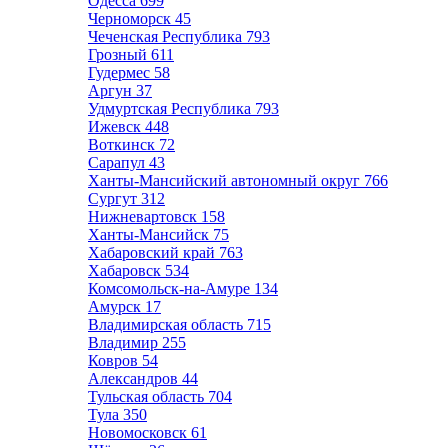
Одесса
699
Черноморск
45
Чеченская Республика
793
Грозный
611
Гудермес
58
Аргун
37
Удмуртская Республика
793
Ижевск
448
Воткинск
72
Сарапул
43
Ханты-Мансийский автономный округ
766
Сургут
312
Нижневартовск
158
Ханты-Мансийск
75
Хабаровский край
763
Хабаровск
534
Комсомольск-на-Амуре
134
Амурск
17
Владимирская область
715
Владимир
255
Ковров
54
Александров
44
Тульская область
704
Тула
350
Новомосковск
61