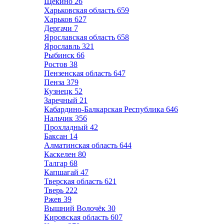
Щёкино
26
Харьковская область
659
Харьков
627
Дергачи
7
Ярославская область
658
Ярославль
321
Рыбинск
66
Ростов
38
Пензенская область
647
Пенза
379
Кузнецк
52
Заречный
21
Кабардино-Балкарская Республика
646
Нальчик
356
Прохладный
42
Баксан
14
Алматинская область
644
Каскелен
80
Талгар
68
Капшагай
47
Тверская область
621
Тверь
222
Ржев
39
Вышний Волочёк
30
Кировская область
607