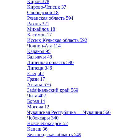
Киров
378
Кирово-Чепецк
37
Слободской
18
Рязанская область
594
Рязань
321
Михайлов
18
Касимов
17
Иссык-Кульская область
592
Чолпон-Ата
114
Каракол
95
Балыкчы
48
Липецкая область
590
Липецк
346
Елец
42
Грязи
17
Астана
576
Забайкальский край
569
Чита
402
Борзя
14
Могоча
12
Чувашская Республика — Чувашия
566
Чебоксары
340
Новочебоксарск
52
Канаш
36
Белгородская область
549