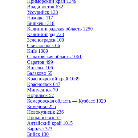
Приморский край
1349
Владивосток
632
Уссурийск
133
Находка
117
Бишкек
1318
Калининградская область
1250
Калининград
723
Зеленоградск
100
Светлогорск
66
Київ
1089
Саратовская область
1061
Саратов
499
Энгельс
106
Балаково
55
Красноярский край
1039
Красноярск
647
Минусинск
70
Норильск
57
Кемеровская область — Кузбасс
1029
Кемерово
255
Новокузнецк
236
Прокопьевск
52
Алтайский край
1015
Барнаул
323
Бийск
130