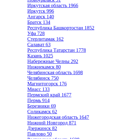
Иркутская область
1966
Иркутск
996
Ангарск
140
Братск
134
Республика Башкортостан
1852
Уфа
728
Стерлитамак
162
Салават
63
Республика Татарстан
1778
Казань
1025
Набережные Челны
292
Нижнекамск
80
Челябинская область
1698
Челябинск
750
Магнитогорск
176
Миасс
133
Пермский край
1677
Пермь
914
Березники
69
Соликамск
62
Нижегородская область
1647
Нижний Новгород
871
Дзержинск
82
Павлово
50