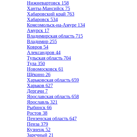
Нижневартовск
158
Ханты-Мансийск
75
Хабаровский край
763
Хабаровск
534
Комсомольск-на-Амуре
134
Амурск
17
Владимирская область
715
Владимир
255
Ковров
54
Александров
44
Тульская область
704
Тула
350
Новомосковск
61
Щёкино
26
Харьковская область
659
Харьков
627
Дергачи
7
Ярославская область
658
Ярославль
321
Рыбинск
66
Ростов
38
Пензенская область
647
Пенза
379
Кузнецк
52
Заречный
21