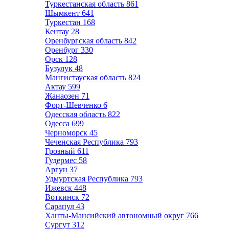
Туркестанская область
861
Шымкент
641
Туркестан
168
Кентау
28
Оренбургская область
842
Оренбург
330
Орск
128
Бузулук
48
Мангистауская область
824
Актау
599
Жанаозен
71
Форт-Шевченко
6
Одесская область
822
Одесса
699
Черноморск
45
Чеченская Республика
793
Грозный
611
Гудермес
58
Аргун
37
Удмуртская Республика
793
Ижевск
448
Воткинск
72
Сарапул
43
Ханты-Мансийский автономный округ
766
Сургут
312