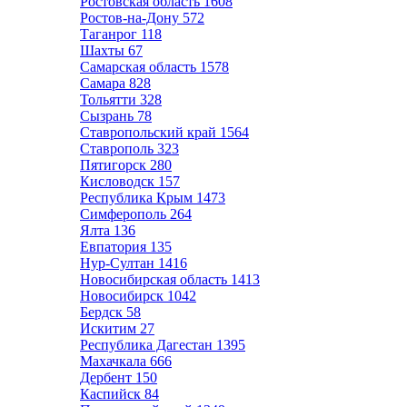
Ростовская область
1608
Ростов-на-Дону
572
Таганрог
118
Шахты
67
Самарская область
1578
Самара
828
Тольятти
328
Сызрань
78
Ставропольский край
1564
Ставрополь
323
Пятигорск
280
Кисловодск
157
Республика Крым
1473
Симферополь
264
Ялта
136
Евпатория
135
Нур-Султан
1416
Новосибирская область
1413
Новосибирск
1042
Бердск
58
Искитим
27
Республика Дагестан
1395
Махачкала
666
Дербент
150
Каспийск
84