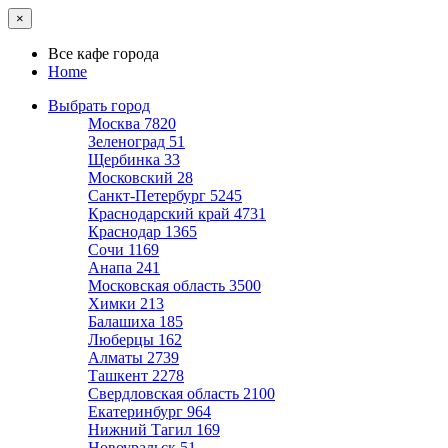
×
Все кафе города
Home
Выбрать город
Москва
7820
Зеленоград
51
Щербинка
33
Московский
28
Санкт-Петербург
5245
Краснодарский край
4731
Краснодар
1365
Сочи
1169
Анапа
241
Московская область
3500
Химки
213
Балашиха
185
Люберцы
162
Алматы
2739
Ташкент
2278
Свердловская область
2100
Екатеринбург
964
Нижний Тагил
169
Новоуральск
51