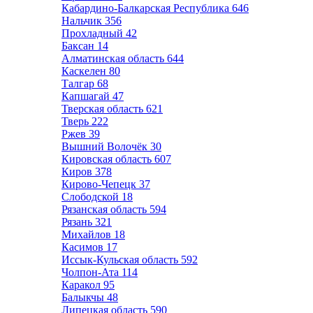
Кабардино-Балкарская Республика
646
Нальчик
356
Прохладный
42
Баксан
14
Алматинская область
644
Каскелен
80
Талгар
68
Капшагай
47
Тверская область
621
Тверь
222
Ржев
39
Вышний Волочёк
30
Кировская область
607
Киров
378
Кирово-Чепецк
37
Слободской
18
Рязанская область
594
Рязань
321
Михайлов
18
Касимов
17
Иссык-Кульская область
592
Чолпон-Ата
114
Каракол
95
Балыкчы
48
Липецкая область
590