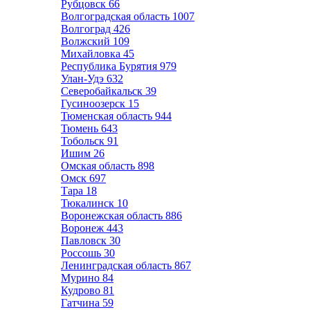
Рубцовск
66
Волгоградская область
1007
Волгоград
426
Волжский
109
Михайловка
45
Республика Бурятия
979
Улан-Удэ
632
Северобайкальск
39
Гусиноозерск
15
Тюменская область
944
Тюмень
643
Тобольск
91
Ишим
26
Омская область
898
Омск
697
Тара
18
Тюкалинск
10
Воронежская область
886
Воронеж
443
Павловск
30
Россошь
30
Ленинградская область
867
Мурино
84
Кудрово
81
Гатчина
59