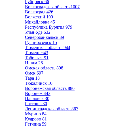
Рубцовск
66
Волгоградская область
1007
Волгоград
426
Волжский
109
Михайловка
45
Республика Бурятия
979
Улан-Удэ
632
Северобайкальск
39
Гусиноозерск
15
Тюменская область
944
Тюмень
643
Тобольск
91
Ишим
26
Омская область
898
Омск
697
Тара
18
Тюкалинск
10
Воронежская область
886
Воронеж
443
Павловск
30
Россошь
30
Ленинградская область
867
Мурино
84
Кудрово
81
Гатчина
59