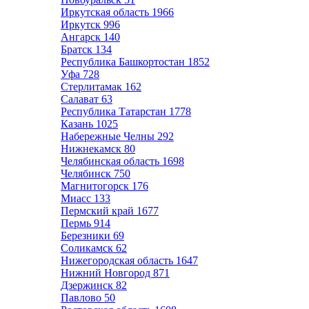
Иркутская область
1966
Иркутск
996
Ангарск
140
Братск
134
Республика Башкортостан
1852
Уфа
728
Стерлитамак
162
Салават
63
Республика Татарстан
1778
Казань
1025
Набережные Челны
292
Нижнекамск
80
Челябинская область
1698
Челябинск
750
Магнитогорск
176
Миасс
133
Пермский край
1677
Пермь
914
Березники
69
Соликамск
62
Нижегородская область
1647
Нижний Новгород
871
Дзержинск
82
Павлово
50