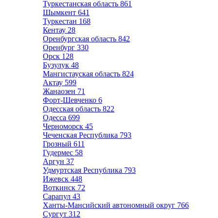
Туркестанская область
861
Шымкент
641
Туркестан
168
Кентау
28
Оренбургская область
842
Оренбург
330
Орск
128
Бузулук
48
Мангистауская область
824
Актау
599
Жанаозен
71
Форт-Шевченко
6
Одесская область
822
Одесса
699
Черноморск
45
Чеченская Республика
793
Грозный
611
Гудермес
58
Аргун
37
Удмуртская Республика
793
Ижевск
448
Воткинск
72
Сарапул
43
Ханты-Мансийский автономный округ
766
Сургут
312