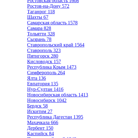
Ростовская область
1608
Ростов-на-Дону
572
Таганрог
118
Шахты
67
Самарская область
1578
Самара
828
Тольятти
328
Сызрань
78
Ставропольский край
1564
Ставрополь
323
Пятигорск
280
Кисловодск
157
Республика Крым
1473
Симферополь
264
Ялта
136
Евпатория
135
Нур-Султан
1416
Новосибирская область
1413
Новосибирск
1042
Бердск
58
Искитим
27
Республика Дагестан
1395
Махачкала
666
Дербент
150
Каспийск
84