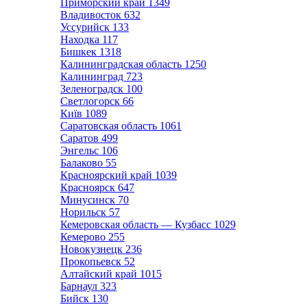
Приморский край
1349
Владивосток
632
Уссурийск
133
Находка
117
Бишкек
1318
Калининградская область
1250
Калининград
723
Зеленоградск
100
Светлогорск
66
Київ
1089
Саратовская область
1061
Саратов
499
Энгельс
106
Балаково
55
Красноярский край
1039
Красноярск
647
Минусинск
70
Норильск
57
Кемеровская область — Кузбасс
1029
Кемерово
255
Новокузнецк
236
Прокопьевск
52
Алтайский край
1015
Барнаул
323
Бийск
130