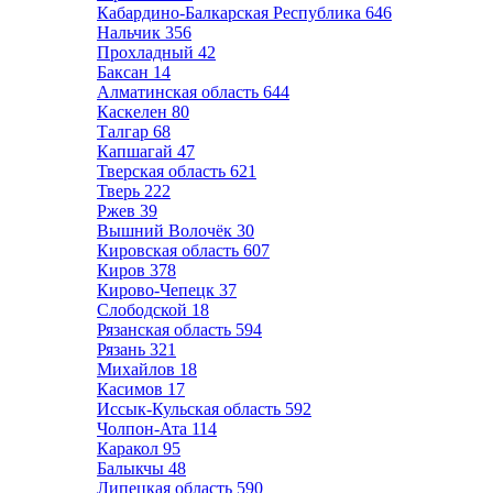
Кабардино-Балкарская Республика
646
Нальчик
356
Прохладный
42
Баксан
14
Алматинская область
644
Каскелен
80
Талгар
68
Капшагай
47
Тверская область
621
Тверь
222
Ржев
39
Вышний Волочёк
30
Кировская область
607
Киров
378
Кирово-Чепецк
37
Слободской
18
Рязанская область
594
Рязань
321
Михайлов
18
Касимов
17
Иссык-Кульская область
592
Чолпон-Ата
114
Каракол
95
Балыкчы
48
Липецкая область
590