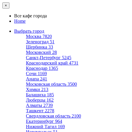
×
Все кафе города
Home
Выбрать город
Москва
7820
Зеленоград
51
Щербинка
33
Московский
28
Санкт-Петербург
5245
Краснодарский край
4731
Краснодар
1365
Сочи
1169
Анапа
241
Московская область
3500
Химки
213
Балашиха
185
Люберцы
162
Алматы
2739
Ташкент
2278
Свердловская область
2100
Екатеринбург
964
Нижний Тагил
169
Новоуральск
51