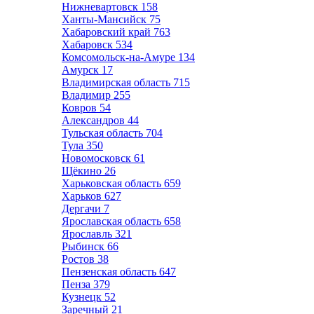
Нижневартовск
158
Ханты-Мансийск
75
Хабаровский край
763
Хабаровск
534
Комсомольск-на-Амуре
134
Амурск
17
Владимирская область
715
Владимир
255
Ковров
54
Александров
44
Тульская область
704
Тула
350
Новомосковск
61
Щёкино
26
Харьковская область
659
Харьков
627
Дергачи
7
Ярославская область
658
Ярославль
321
Рыбинск
66
Ростов
38
Пензенская область
647
Пенза
379
Кузнецк
52
Заречный
21