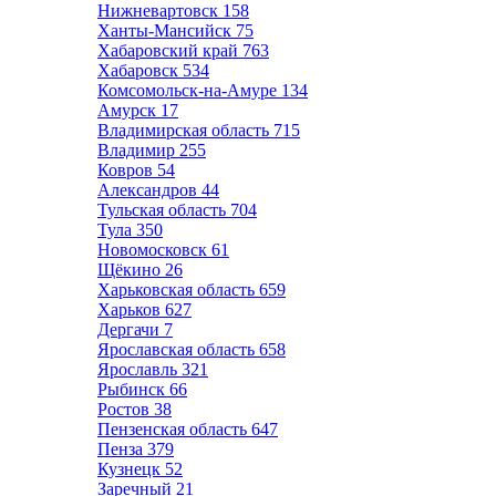
Нижневартовск
158
Ханты-Мансийск
75
Хабаровский край
763
Хабаровск
534
Комсомольск-на-Амуре
134
Амурск
17
Владимирская область
715
Владимир
255
Ковров
54
Александров
44
Тульская область
704
Тула
350
Новомосковск
61
Щёкино
26
Харьковская область
659
Харьков
627
Дергачи
7
Ярославская область
658
Ярославль
321
Рыбинск
66
Ростов
38
Пензенская область
647
Пенза
379
Кузнецк
52
Заречный
21