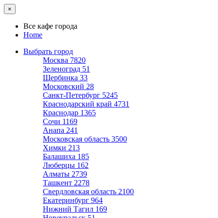
×
Все кафе города
Home
Выбрать город
Москва
7820
Зеленоград
51
Щербинка
33
Московский
28
Санкт-Петербург
5245
Краснодарский край
4731
Краснодар
1365
Сочи
1169
Анапа
241
Московская область
3500
Химки
213
Балашиха
185
Люберцы
162
Алматы
2739
Ташкент
2278
Свердловская область
2100
Екатеринбург
964
Нижний Тагил
169
Новоуральск
51