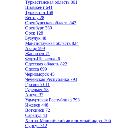
Туркестанская область
861
Шымкент
641
Туркестан
168
Кентау
28
Оренбургская область
842
Оренбург
330
Орск
128
Бузулук
48
Мангистауская область
824
Актау
599
Жанаозен
71
Форт-Шевченко
6
Одесская область
822
Одесса
699
Черноморск
45
Чеченская Республика
793
Грозный
611
Гудермес
58
Аргун
37
Удмуртская Республика
793
Ижевск
448
Воткинск
72
Сарапул
43
Ханты-Мансийский автономный округ
766
Сургут
312