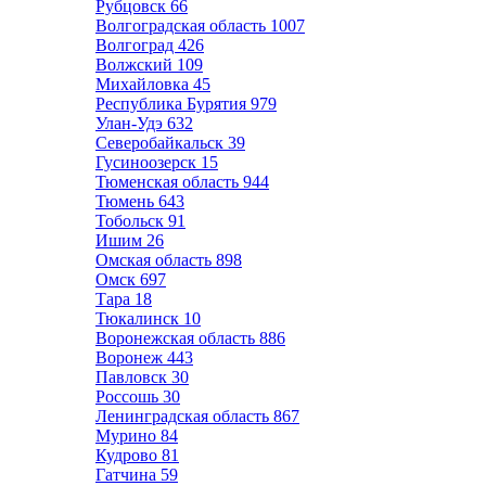
Рубцовск
66
Волгоградская область
1007
Волгоград
426
Волжский
109
Михайловка
45
Республика Бурятия
979
Улан-Удэ
632
Северобайкальск
39
Гусиноозерск
15
Тюменская область
944
Тюмень
643
Тобольск
91
Ишим
26
Омская область
898
Омск
697
Тара
18
Тюкалинск
10
Воронежская область
886
Воронеж
443
Павловск
30
Россошь
30
Ленинградская область
867
Мурино
84
Кудрово
81
Гатчина
59