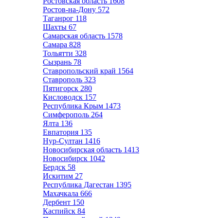
Ростовская область
1608
Ростов-на-Дону
572
Таганрог
118
Шахты
67
Самарская область
1578
Самара
828
Тольятти
328
Сызрань
78
Ставропольский край
1564
Ставрополь
323
Пятигорск
280
Кисловодск
157
Республика Крым
1473
Симферополь
264
Ялта
136
Евпатория
135
Нур-Султан
1416
Новосибирская область
1413
Новосибирск
1042
Бердск
58
Искитим
27
Республика Дагестан
1395
Махачкала
666
Дербент
150
Каспийск
84