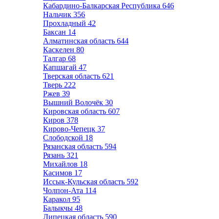
Кабардино-Балкарская Республика
646
Нальчик
356
Прохладный
42
Баксан
14
Алматинская область
644
Каскелен
80
Талгар
68
Капшагай
47
Тверская область
621
Тверь
222
Ржев
39
Вышний Волочёк
30
Кировская область
607
Киров
378
Кирово-Чепецк
37
Слободской
18
Рязанская область
594
Рязань
321
Михайлов
18
Касимов
17
Иссык-Кульская область
592
Чолпон-Ата
114
Каракол
95
Балыкчы
48
Липецкая область
590