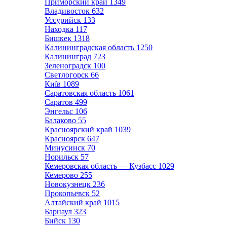
Приморский край
1349
Владивосток
632
Уссурийск
133
Находка
117
Бишкек
1318
Калининградская область
1250
Калининград
723
Зеленоградск
100
Светлогорск
66
Київ
1089
Саратовская область
1061
Саратов
499
Энгельс
106
Балаково
55
Красноярский край
1039
Красноярск
647
Минусинск
70
Норильск
57
Кемеровская область — Кузбасс
1029
Кемерово
255
Новокузнецк
236
Прокопьевск
52
Алтайский край
1015
Барнаул
323
Бийск
130