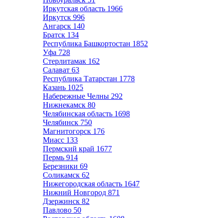
Иркутская область
1966
Иркутск
996
Ангарск
140
Братск
134
Республика Башкортостан
1852
Уфа
728
Стерлитамак
162
Салават
63
Республика Татарстан
1778
Казань
1025
Набережные Челны
292
Нижнекамск
80
Челябинская область
1698
Челябинск
750
Магнитогорск
176
Миасс
133
Пермский край
1677
Пермь
914
Березники
69
Соликамск
62
Нижегородская область
1647
Нижний Новгород
871
Дзержинск
82
Павлово
50