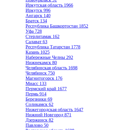
Иркутская область
1966
Иркутск
996
Ангарск
140
Братск
134
Республика Башкортостан
1852
Уфа
728
Стерлитамак
162
Салават
63
Республика Татарстан
1778
Казань
1025
Набережные Челны
292
Нижнекамск
80
Челябинская область
1698
Челябинск
750
Магнитогорск
176
Миасс
133
Пермский край
1677
Пермь
914
Березники
69
Соликамск
62
Нижегородская область
1647
Нижний Новгород
871
Дзержинск
82
Павлово
50