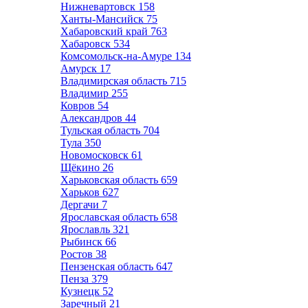
Нижневартовск
158
Ханты-Мансийск
75
Хабаровский край
763
Хабаровск
534
Комсомольск-на-Амуре
134
Амурск
17
Владимирская область
715
Владимир
255
Ковров
54
Александров
44
Тульская область
704
Тула
350
Новомосковск
61
Щёкино
26
Харьковская область
659
Харьков
627
Дергачи
7
Ярославская область
658
Ярославль
321
Рыбинск
66
Ростов
38
Пензенская область
647
Пенза
379
Кузнецк
52
Заречный
21