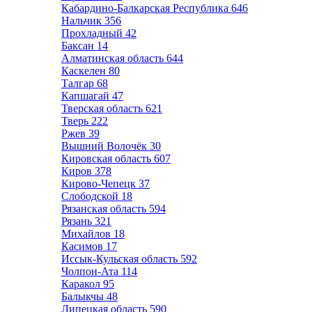
Кабардино-Балкарская Республика
646
Нальчик
356
Прохладный
42
Баксан
14
Алматинская область
644
Каскелен
80
Талгар
68
Капшагай
47
Тверская область
621
Тверь
222
Ржев
39
Вышний Волочёк
30
Кировская область
607
Киров
378
Кирово-Чепецк
37
Слободской
18
Рязанская область
594
Рязань
321
Михайлов
18
Касимов
17
Иссык-Кульская область
592
Чолпон-Ата
114
Каракол
95
Балыкчы
48
Липецкая область
590