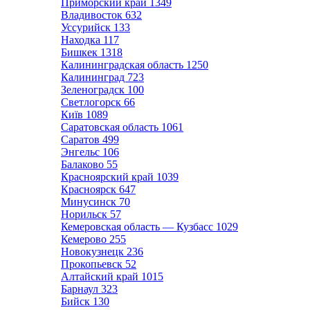
Приморский край
1349
Владивосток
632
Уссурийск
133
Находка
117
Бишкек
1318
Калининградская область
1250
Калининград
723
Зеленоградск
100
Светлогорск
66
Київ
1089
Саратовская область
1061
Саратов
499
Энгельс
106
Балаково
55
Красноярский край
1039
Красноярск
647
Минусинск
70
Норильск
57
Кемеровская область — Кузбасс
1029
Кемерово
255
Новокузнецк
236
Прокопьевск
52
Алтайский край
1015
Барнаул
323
Бийск
130