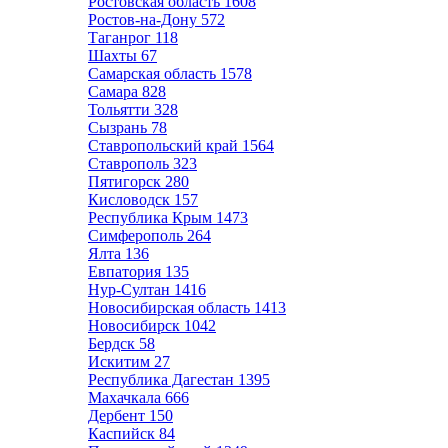
Ростовская область
1608
Ростов-на-Дону
572
Таганрог
118
Шахты
67
Самарская область
1578
Самара
828
Тольятти
328
Сызрань
78
Ставропольский край
1564
Ставрополь
323
Пятигорск
280
Кисловодск
157
Республика Крым
1473
Симферополь
264
Ялта
136
Евпатория
135
Нур-Султан
1416
Новосибирская область
1413
Новосибирск
1042
Бердск
58
Искитим
27
Республика Дагестан
1395
Махачкала
666
Дербент
150
Каспийск
84