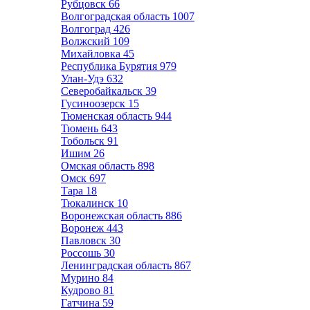
Рубцовск
66
Волгоградская область
1007
Волгоград
426
Волжский
109
Михайловка
45
Республика Бурятия
979
Улан-Удэ
632
Северобайкальск
39
Гусиноозерск
15
Тюменская область
944
Тюмень
643
Тобольск
91
Ишим
26
Омская область
898
Омск
697
Тара
18
Тюкалинск
10
Воронежская область
886
Воронеж
443
Павловск
30
Россошь
30
Ленинградская область
867
Мурино
84
Кудрово
81
Гатчина
59