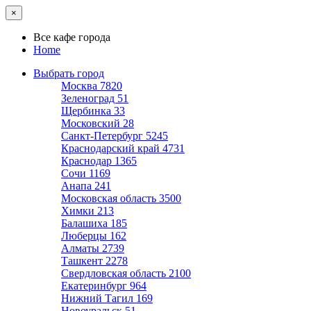
×
Все кафе города
Home
Выбрать город
Москва
7820
Зеленоград
51
Щербинка
33
Московский
28
Санкт-Петербург
5245
Краснодарский край
4731
Краснодар
1365
Сочи
1169
Анапа
241
Московская область
3500
Химки
213
Балашиха
185
Люберцы
162
Алматы
2739
Ташкент
2278
Свердловская область
2100
Екатеринбург
964
Нижний Тагил
169
Новоуральск
51