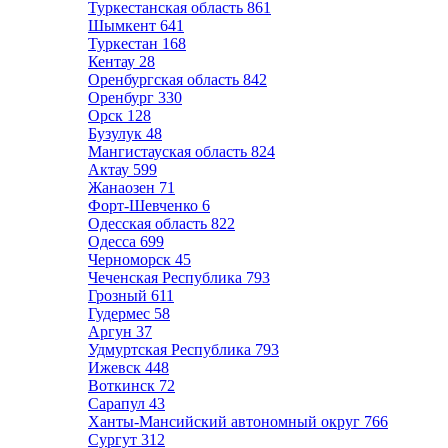
Туркестанская область
861
Шымкент
641
Туркестан
168
Кентау
28
Оренбургская область
842
Оренбург
330
Орск
128
Бузулук
48
Мангистауская область
824
Актау
599
Жанаозен
71
Форт-Шевченко
6
Одесская область
822
Одесса
699
Черноморск
45
Чеченская Республика
793
Грозный
611
Гудермес
58
Аргун
37
Удмуртская Республика
793
Ижевск
448
Воткинск
72
Сарапул
43
Ханты-Мансийский автономный округ
766
Сургут
312