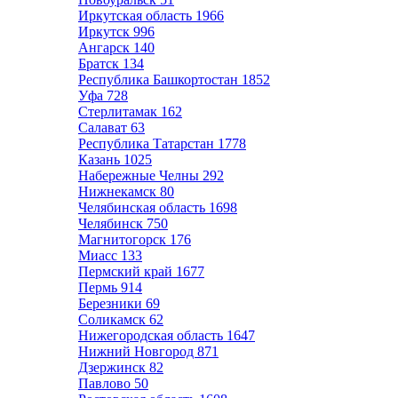
Иркутская область
1966
Иркутск
996
Ангарск
140
Братск
134
Республика Башкортостан
1852
Уфа
728
Стерлитамак
162
Салават
63
Республика Татарстан
1778
Казань
1025
Набережные Челны
292
Нижнекамск
80
Челябинская область
1698
Челябинск
750
Магнитогорск
176
Миасс
133
Пермский край
1677
Пермь
914
Березники
69
Соликамск
62
Нижегородская область
1647
Нижний Новгород
871
Дзержинск
82
Павлово
50