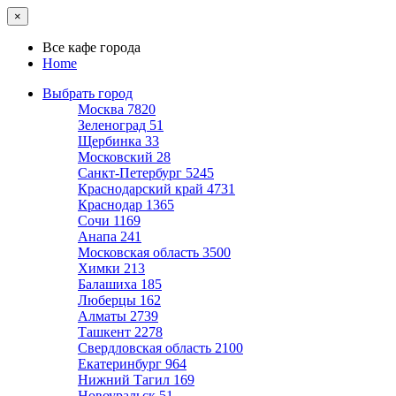
×
Все кафе города
Home
Выбрать город
Москва
7820
Зеленоград
51
Щербинка
33
Московский
28
Санкт-Петербург
5245
Краснодарский край
4731
Краснодар
1365
Сочи
1169
Анапа
241
Московская область
3500
Химки
213
Балашиха
185
Люберцы
162
Алматы
2739
Ташкент
2278
Свердловская область
2100
Екатеринбург
964
Нижний Тагил
169
Новоуральск
51