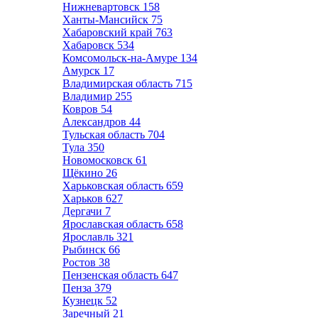
Нижневартовск
158
Ханты-Мансийск
75
Хабаровский край
763
Хабаровск
534
Комсомольск-на-Амуре
134
Амурск
17
Владимирская область
715
Владимир
255
Ковров
54
Александров
44
Тульская область
704
Тула
350
Новомосковск
61
Щёкино
26
Харьковская область
659
Харьков
627
Дергачи
7
Ярославская область
658
Ярославль
321
Рыбинск
66
Ростов
38
Пензенская область
647
Пенза
379
Кузнецк
52
Заречный
21