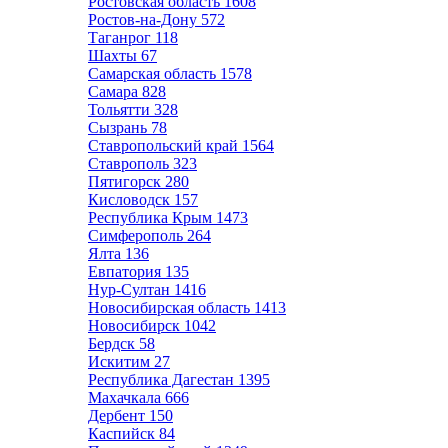
Ростовская область
1608
Ростов-на-Дону
572
Таганрог
118
Шахты
67
Самарская область
1578
Самара
828
Тольятти
328
Сызрань
78
Ставропольский край
1564
Ставрополь
323
Пятигорск
280
Кисловодск
157
Республика Крым
1473
Симферополь
264
Ялта
136
Евпатория
135
Нур-Султан
1416
Новосибирская область
1413
Новосибирск
1042
Бердск
58
Искитим
27
Республика Дагестан
1395
Махачкала
666
Дербент
150
Каспийск
84