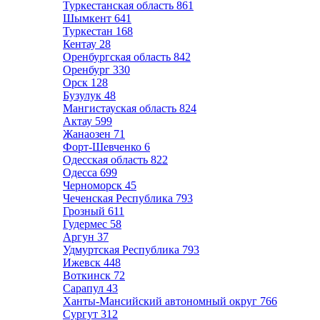
Туркестанская область
861
Шымкент
641
Туркестан
168
Кентау
28
Оренбургская область
842
Оренбург
330
Орск
128
Бузулук
48
Мангистауская область
824
Актау
599
Жанаозен
71
Форт-Шевченко
6
Одесская область
822
Одесса
699
Черноморск
45
Чеченская Республика
793
Грозный
611
Гудермес
58
Аргун
37
Удмуртская Республика
793
Ижевск
448
Воткинск
72
Сарапул
43
Ханты-Мансийский автономный округ
766
Сургут
312