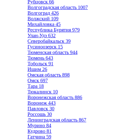
Рубцовск
66
Волгоградская область
1007
Волгоград
426
Волжский
109
Михайловка
45
Республика Бурятия
979
Улан-Удэ
632
Северобайкальск
39
Гусиноозерск
15
Тюменская область
944
Тюмень
643
Тобольск
91
Ишим
26
Омская область
898
Омск
697
Тара
18
Тюкалинск
10
Воронежская область
886
Воронеж
443
Павловск
30
Россошь
30
Ленинградская область
867
Мурино
84
Кудрово
81
Гатчина
59