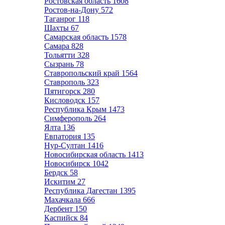
Ростовская область
1608
Ростов-на-Дону
572
Таганрог
118
Шахты
67
Самарская область
1578
Самара
828
Тольятти
328
Сызрань
78
Ставропольский край
1564
Ставрополь
323
Пятигорск
280
Кисловодск
157
Республика Крым
1473
Симферополь
264
Ялта
136
Евпатория
135
Нур-Султан
1416
Новосибирская область
1413
Новосибирск
1042
Бердск
58
Искитим
27
Республика Дагестан
1395
Махачкала
666
Дербент
150
Каспийск
84