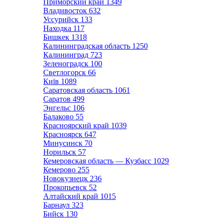
Приморский край
1349
Владивосток
632
Уссурийск
133
Находка
117
Бишкек
1318
Калининградская область
1250
Калининград
723
Зеленоградск
100
Светлогорск
66
Київ
1089
Саратовская область
1061
Саратов
499
Энгельс
106
Балаково
55
Красноярский край
1039
Красноярск
647
Минусинск
70
Норильск
57
Кемеровская область — Кузбасс
1029
Кемерово
255
Новокузнецк
236
Прокопьевск
52
Алтайский край
1015
Барнаул
323
Бийск
130