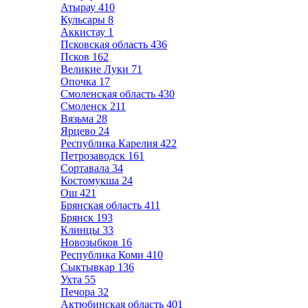
Атырау
410
Кульсары
8
Аккистау
1
Псковская область
436
Псков
162
Великие Луки
71
Опочка
17
Смоленская область
430
Смоленск
211
Вязьма
28
Ярцево
24
Республика Карелия
422
Петрозаводск
161
Сортавала
34
Костомукша
24
Ош
421
Брянская область
411
Брянск
193
Клинцы
33
Новозыбков
16
Республика Коми
410
Сыктывкар
136
Ухта
55
Печора
32
Актюбинская область
401