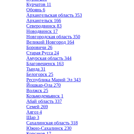
Курчатов
11
Обоянь
6
Архангельская область
353
Архангельск
166
Северодвинск
83
Новодвинск
17
Новгородская область
350
Великий Новгород
164
Боровичи
26
Старая Русса
24
Амурская область
344
Благовещенск
163
Тында
31
Белогорск
25
Республика Марий Эл
343
Йошкар-Ола
270
Волжск
25
Козьмодемьянск
1
Абай область
337
Семей
269
Аягоз
4
Шар
3
Сахалинская область
318
Южно-Сахалинск
230
Корсаков
17