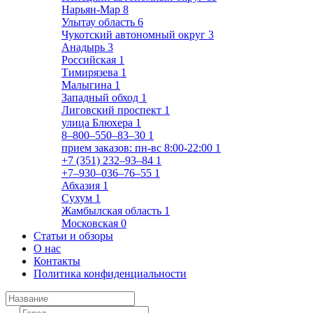
Нарьян-Мар
8
Улытау область
6
Чукотский автономный округ
3
Анадырь
3
Российская
1
Тимирязева
1
Малыгина
1
Западный обход
1
Лиговский проспект
1
улица Блюхера
1
8‒800‒550‒83‒30
1
прием заказов: пн-вс 8:00-22:00
1
+7 (351) 232‒93‒84
1
+7‒930‒036‒76‒55
1
Абхазия
1
Сухум
1
Жамбылская область
1
Московская
0
Статьи и обзоры
О нас
Контакты
Политика конфиденциальности