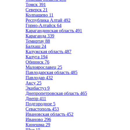
Томск
391
Северск
21
Колпашево
11
Республика Алтай
492
Горно-Алтайск
64
Карагандинская область
491
Караганда
339
Темиртау
88
Балхаш
24
Калужская область
487
Калуга
194
Обнинск
76
Малоярославец
25
Павлодарская область
485
Павлодар
432
Аксу
25
Экибастуз
9
Днепропетровская область
465
Днепр
411
Подгородное
5
Севастополь
453
Ивановская область
452
Иваново
296
Кинешма
29
Шуя
15