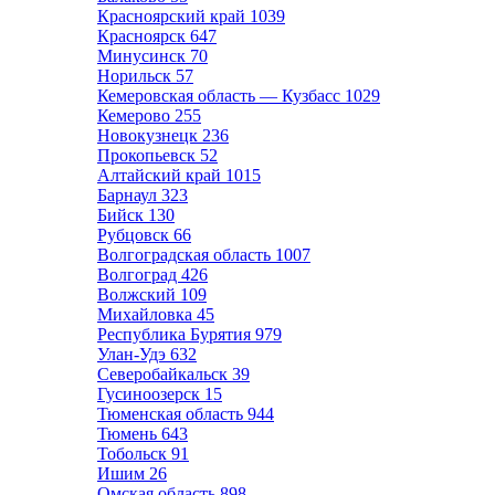
Красноярский край
1039
Красноярск
647
Минусинск
70
Норильск
57
Кемеровская область — Кузбасс
1029
Кемерово
255
Новокузнецк
236
Прокопьевск
52
Алтайский край
1015
Барнаул
323
Бийск
130
Рубцовск
66
Волгоградская область
1007
Волгоград
426
Волжский
109
Михайловка
45
Республика Бурятия
979
Улан-Удэ
632
Северобайкальск
39
Гусиноозерск
15
Тюменская область
944
Тюмень
643
Тобольск
91
Ишим
26
Омская область
898