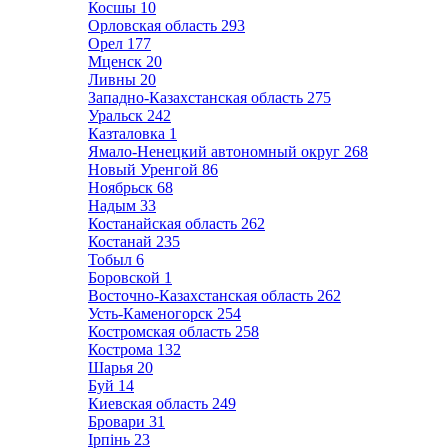
Косшы
10
Орловская область
293
Орел
177
Мценск
20
Ливны
20
Западно-Казахстанская область
275
Уральск
242
Казталовка
1
Ямало-Ненецкий автономный округ
268
Новый Уренгой
86
Ноябрьск
68
Надым
33
Костанайская область
262
Костанай
235
Тобыл
6
Боровской
1
Восточно-Казахстанская область
262
Усть-Каменогорск
254
Костромская область
258
Кострома
132
Шарья
20
Буй
14
Киевская область
249
Бровари
31
Ірпінь
23