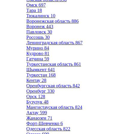
Омск
697
Тара
18
Тюкалинск
10
Воронежская область
886
Воронеж
443
Павловск
30
Россошь
30
Ленинградская область
867
Мурино
84
Кудрово
81
Гатчина
59
Туркестанская область
861
Шымкент
641
Туркестан
168
Кентау
28
Оренбургская область
842
Оренбург
330
Орск
128
Бузулук
48
Мангистауская область
824
Актау
599
Жанаозен
71
Форт-Шевченко
6
Одесская область
822