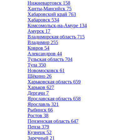
Нижневартовск
158
Ханты-Мансийск
75
Хабаровский край
763
Хабаровск
534
Комсомольск-на-Амуре
134
Амурск
17
Владимирская область
715
Владимир
255
Ковров
54
Александров
44
Тульская область
704
Тула
350
Новомосковск
61
Щёкино
26
Харьковская область
659
Харьков
627
Дергачи
7
Ярославская область
658
Ярославль
321
Рыбинск
66
Ростов
38
Пензенская область
647
Пенза
379
Кузнецк
52
Заречный
21