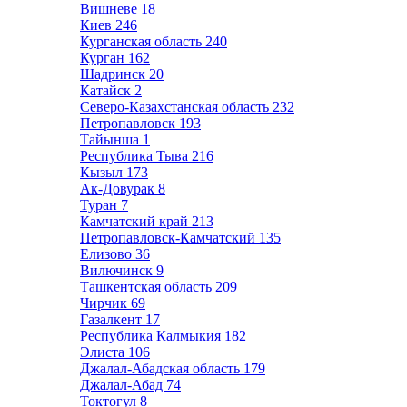
Вишневе
18
Киев
246
Курганская область
240
Курган
162
Шадринск
20
Катайск
2
Северо-Казахстанская область
232
Петропавловск
193
Тайынша
1
Республика Тыва
216
Кызыл
173
Ак-Довурак
8
Туран
7
Камчатский край
213
Петропавловск-Камчатский
135
Елизово
36
Вилючинск
9
Ташкентская область
209
Чирчик
69
Газалкент
17
Республика Калмыкия
182
Элиста
106
Джалал-Абадская область
179
Джалал-Абад
74
Токтогул
8