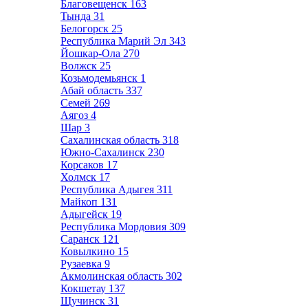
Благовещенск
163
Тында
31
Белогорск
25
Республика Марий Эл
343
Йошкар-Ола
270
Волжск
25
Козьмодемьянск
1
Абай область
337
Семей
269
Аягоз
4
Шар
3
Сахалинская область
318
Южно-Сахалинск
230
Корсаков
17
Холмск
17
Республика Адыгея
311
Майкоп
131
Адыгейск
19
Республика Мордовия
309
Саранск
121
Ковылкино
15
Рузаевка
9
Акмолинская область
302
Кокшетау
137
Щучинск
31