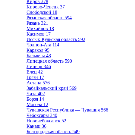
Киров
378
Кирово-Чепецк
37
Слободской
18
Рязанская область
594
Рязань
321
Михайлов
18
Касимов
17
Иссык-Кульская область
592
Чолпон-Ата
114
Каракол
95
Балыкчы
48
Липецкая область
590
Липецк
346
Елец
42
Грязи
17
Астана
576
Забайкальский край
569
Чита
402
Борзя
14
Могоча
12
Чувашская Республика — Чувашия
566
Чебоксары
340
Новочебоксарск
52
Канаш
36
Белгородская область
549