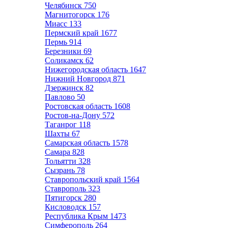
Челябинск
750
Магнитогорск
176
Миасс
133
Пермский край
1677
Пермь
914
Березники
69
Соликамск
62
Нижегородская область
1647
Нижний Новгород
871
Дзержинск
82
Павлово
50
Ростовская область
1608
Ростов-на-Дону
572
Таганрог
118
Шахты
67
Самарская область
1578
Самара
828
Тольятти
328
Сызрань
78
Ставропольский край
1564
Ставрополь
323
Пятигорск
280
Кисловодск
157
Республика Крым
1473
Симферополь
264