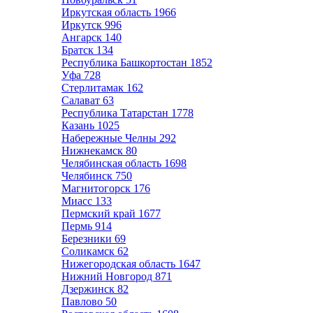
Иркутская область
1966
Иркутск
996
Ангарск
140
Братск
134
Республика Башкортостан
1852
Уфа
728
Стерлитамак
162
Салават
63
Республика Татарстан
1778
Казань
1025
Набережные Челны
292
Нижнекамск
80
Челябинская область
1698
Челябинск
750
Магнитогорск
176
Миасс
133
Пермский край
1677
Пермь
914
Березники
69
Соликамск
62
Нижегородская область
1647
Нижний Новгород
871
Дзержинск
82
Павлово
50