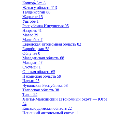
Кочкор-Ата
8
Жетысу область
113
Талдыкорган
88
Жаркент
15
Уштобе
1
Республика Ингушетия
95
Назрань
41
Магас
39
Малгобек
7
Еврейская автономная область
82
Биробиджан
58
Облучье
0
Магаданская область
68
Магадан
57
Сусуман
1
Ошская область
65
Нарынская область
59
Нарын
25
Чувашская Республика
58
Таласская область
38
Талас
24
Ханты-Мансийский автономный округ — Югра
24
Кызылординская область
22
Ненецкий автономный округ
11