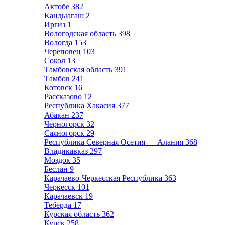
Актобе
382
Кандыагаш
2
Иргиз
1
Вологодская область
398
Вологда
153
Череповец
103
Сокол
13
Тамбовская область
391
Тамбов
241
Котовск
16
Рассказово
12
Республика Хакасия
377
Абакан
237
Черногорск
32
Саяногорск
29
Республика Северная Осетия — Алания
368
Владикавказ
297
Моздок
35
Беслан
9
Карачаево-Черкесская Республика
363
Черкесск
101
Карачаевск
19
Теберда
17
Курская область
362
Курск
258