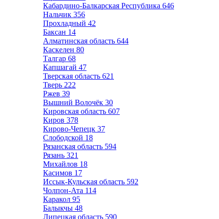
Кабардино-Балкарская Республика
646
Нальчик
356
Прохладный
42
Баксан
14
Алматинская область
644
Каскелен
80
Талгар
68
Капшагай
47
Тверская область
621
Тверь
222
Ржев
39
Вышний Волочёк
30
Кировская область
607
Киров
378
Кирово-Чепецк
37
Слободской
18
Рязанская область
594
Рязань
321
Михайлов
18
Касимов
17
Иссык-Кульская область
592
Чолпон-Ата
114
Каракол
95
Балыкчы
48
Липецкая область
590