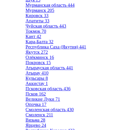
Мурманская область
444
Мурманск
205
Кировск
33
Апатиты
33
Чуйская область
443
Токмок
70
Кант
42
Кара-Балта
32
Республика Саха (Якутия)
441
Якутск
272
Олёкминск
16
Покровск
15
Атырауская область
441
Атырау
410
Кульсары
8
Аккистау
1
Псковская область
436
Псков
162
Великие Луки
71
Опочка
17
Смоленская область
430
Смоленск
211
Вязьма
28
Ярцево
24