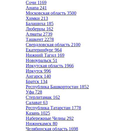
Сочи
1169
Анапа
241
Московская область
3500
Химки
213
Балашиха
185
Люберцы
162
Алматы
2739
Ташкент
2278
Свердловская область
2100
Екатеринбург
964
Нижний Тагил
169
Новоуральск
51
Иркутская область
1966
Иркутск
996
Ангарск
140
Братск
134
Республика Башкортостан
1852
Уфа
728
Стерлитамак
162
Салават
63
Республика Татарстан
1778
Казань
1025
Набережные Челны
292
Нижнекамск
80
Челябинская область
1698