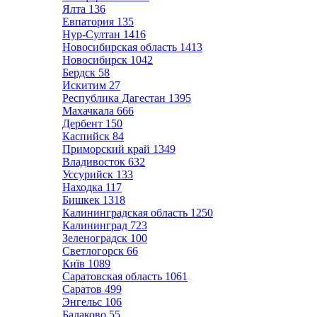
Ялта
136
Евпатория
135
Нур-Султан
1416
Новосибирская область
1413
Новосибирск
1042
Бердск
58
Искитим
27
Республика Дагестан
1395
Махачкала
666
Дербент
150
Каспийск
84
Приморский край
1349
Владивосток
632
Уссурийск
133
Находка
117
Бишкек
1318
Калининградская область
1250
Калининград
723
Зеленоградск
100
Светлогорск
66
Київ
1089
Саратовская область
1061
Саратов
499
Энгельс
106
Балаково
55