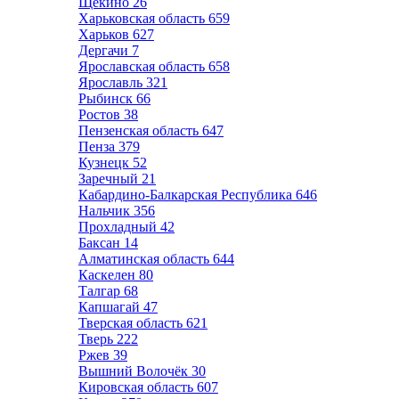
Щёкино
26
Харьковская область
659
Харьков
627
Дергачи
7
Ярославская область
658
Ярославль
321
Рыбинск
66
Ростов
38
Пензенская область
647
Пенза
379
Кузнецк
52
Заречный
21
Кабардино-Балкарская Республика
646
Нальчик
356
Прохладный
42
Баксан
14
Алматинская область
644
Каскелен
80
Талгар
68
Капшагай
47
Тверская область
621
Тверь
222
Ржев
39
Вышний Волочёк
30
Кировская область
607