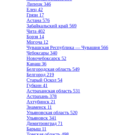
Липецк
346
Елец
42
Грязи
17
Астана
576
Забайкальский край
569
Чита
402
Борзя
14
Могоча
12
Чувашская Республика — Чувашия
566
Чебоксары
340
Новочебоксарск
52
Канаш
36
Белгородская область
549
Белгород
219
Старый Оскол
54
Губкин
41
Астраханская область
531
Астрахань
378
Ахтубинск
21
Знаменск
11
Ульяновская область
520
Ульяновск
341
Димитровград
71
Барыш
11
Томская область
498