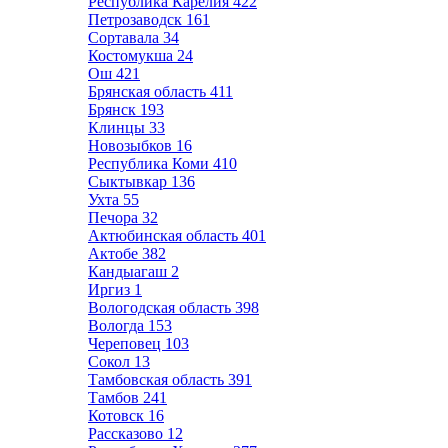
Республика Карелия
422
Петрозаводск
161
Сортавала
34
Костомукша
24
Ош
421
Брянская область
411
Брянск
193
Клинцы
33
Новозыбков
16
Республика Коми
410
Сыктывкар
136
Ухта
55
Печора
32
Актюбинская область
401
Актобе
382
Кандыагаш
2
Иргиз
1
Вологодская область
398
Вологда
153
Череповец
103
Сокол
13
Тамбовская область
391
Тамбов
241
Котовск
16
Рассказово
12