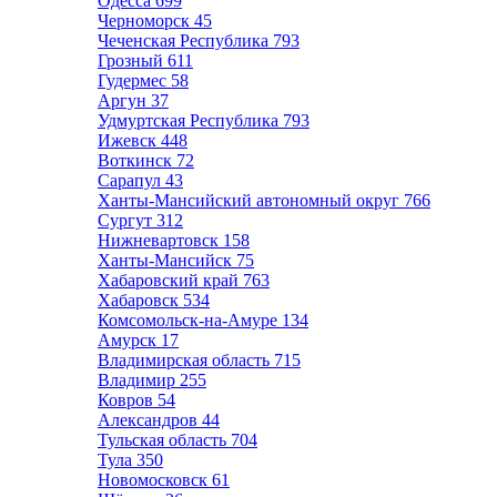
Одесса
699
Черноморск
45
Чеченская Республика
793
Грозный
611
Гудермес
58
Аргун
37
Удмуртская Республика
793
Ижевск
448
Воткинск
72
Сарапул
43
Ханты-Мансийский автономный округ
766
Сургут
312
Нижневартовск
158
Ханты-Мансийск
75
Хабаровский край
763
Хабаровск
534
Комсомольск-на-Амуре
134
Амурск
17
Владимирская область
715
Владимир
255
Ковров
54
Александров
44
Тульская область
704
Тула
350
Новомосковск
61