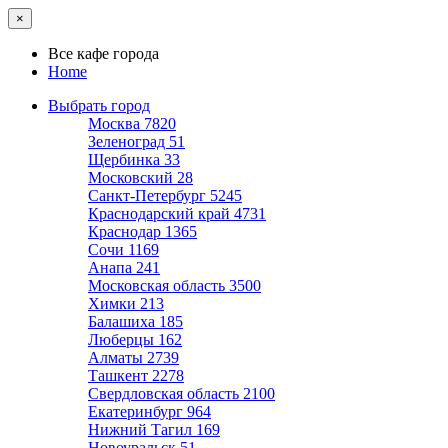
×
Все кафе города
Home
Выбрать город
Москва
7820
Зеленоград
51
Щербинка
33
Московский
28
Санкт-Петербург
5245
Краснодарский край
4731
Краснодар
1365
Сочи
1169
Анапа
241
Московская область
3500
Химки
213
Балашиха
185
Люберцы
162
Алматы
2739
Ташкент
2278
Свердловская область
2100
Екатеринбург
964
Нижний Тагил
169
Новоуральск
51