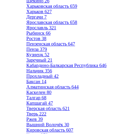
Щёкино
26
Харьковская область
659
Харьков
627
Дергачи
7
Ярославская область
658
Ярославль
321
Рыбинск
66
Ростов
38
Пензенская область
647
Пенза
379
Кузнецк
52
Заречный
21
Кабардино-Балкарская Республика
646
Нальчик
356
Прохладный
42
Баксан
14
Алматинская область
644
Каскелен
80
Талгар
68
Капшагай
47
Тверская область
621
Тверь
222
Ржев
39
Вышний Волочёк
30
Кировская область
607