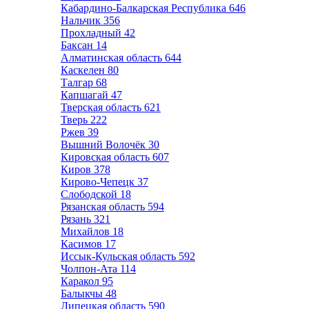
Кабардино-Балкарская Республика
646
Нальчик
356
Прохладный
42
Баксан
14
Алматинская область
644
Каскелен
80
Талгар
68
Капшагай
47
Тверская область
621
Тверь
222
Ржев
39
Вышний Волочёк
30
Кировская область
607
Киров
378
Кирово-Чепецк
37
Слободской
18
Рязанская область
594
Рязань
321
Михайлов
18
Касимов
17
Иссык-Кульская область
592
Чолпон-Ата
114
Каракол
95
Балыкчы
48
Липецкая область
590