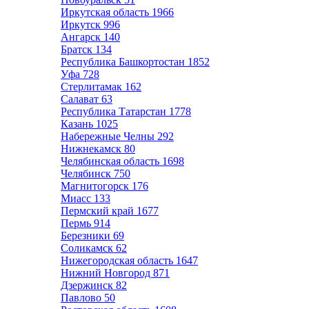
Иркутская область
1966
Иркутск
996
Ангарск
140
Братск
134
Республика Башкортостан
1852
Уфа
728
Стерлитамак
162
Салават
63
Республика Татарстан
1778
Казань
1025
Набережные Челны
292
Нижнекамск
80
Челябинская область
1698
Челябинск
750
Магнитогорск
176
Миасс
133
Пермский край
1677
Пермь
914
Березники
69
Соликамск
62
Нижегородская область
1647
Нижний Новгород
871
Дзержинск
82
Павлово
50