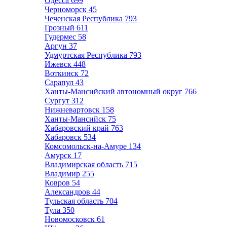
Одесса
699
Черноморск
45
Чеченская Республика
793
Грозный
611
Гудермес
58
Аргун
37
Удмуртская Республика
793
Ижевск
448
Воткинск
72
Сарапул
43
Ханты-Мансийский автономный округ
766
Сургут
312
Нижневартовск
158
Ханты-Мансийск
75
Хабаровский край
763
Хабаровск
534
Комсомольск-на-Амуре
134
Амурск
17
Владимирская область
715
Владимир
255
Ковров
54
Александров
44
Тульская область
704
Тула
350
Новомосковск
61