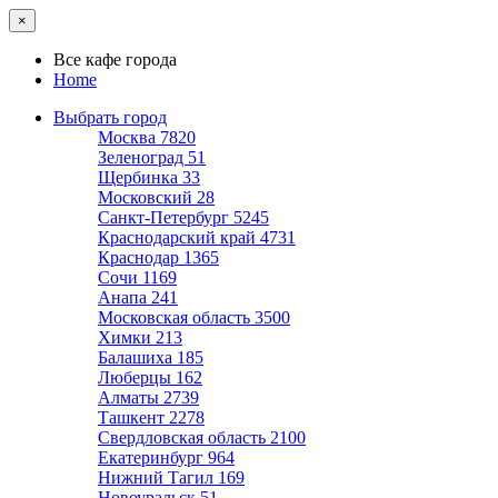
×
Все кафе города
Home
Выбрать город
Москва
7820
Зеленоград
51
Щербинка
33
Московский
28
Санкт-Петербург
5245
Краснодарский край
4731
Краснодар
1365
Сочи
1169
Анапа
241
Московская область
3500
Химки
213
Балашиха
185
Люберцы
162
Алматы
2739
Ташкент
2278
Свердловская область
2100
Екатеринбург
964
Нижний Тагил
169
Новоуральск
51