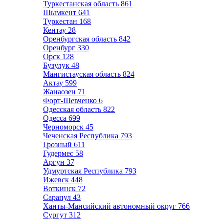
Туркестанская область
861
Шымкент
641
Туркестан
168
Кентау
28
Оренбургская область
842
Оренбург
330
Орск
128
Бузулук
48
Мангистауская область
824
Актау
599
Жанаозен
71
Форт-Шевченко
6
Одесская область
822
Одесса
699
Черноморск
45
Чеченская Республика
793
Грозный
611
Гудермес
58
Аргун
37
Удмуртская Республика
793
Ижевск
448
Воткинск
72
Сарапул
43
Ханты-Мансийский автономный округ
766
Сургут
312