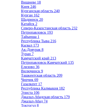
Вишневе
18
Киев
246
Курганская область
240
Курган
162
Шадринск
20
Катайск
2
Северо-Казахстанская область
232
Петропавловск
193
Тайынша
1
Республика Тыва
216
Кызыл
173
Ак-Довурак
8
Туран
7
Камчатский край
213
Петропавловск-Камчатский
135
Елизово
36
Вилючинск
9
Ташкентская область
209
Чирчик
69
Газалкент
17
Республика Калмыкия
182
Элиста
106
Джалал-Абадская область
179
Джалал-Абад
74
Токтогул
8