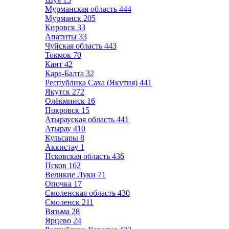
Мурманская область
444
Мурманск
205
Кировск
33
Апатиты
33
Чуйская область
443
Токмок
70
Кант
42
Кара-Балта
32
Республика Саха (Якутия)
441
Якутск
272
Олёкминск
16
Покровск
15
Атырауская область
441
Атырау
410
Кульсары
8
Аккистау
1
Псковская область
436
Псков
162
Великие Луки
71
Опочка
17
Смоленская область
430
Смоленск
211
Вязьма
28
Ярцево
24