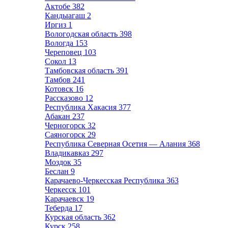
Актобе
382
Кандыагаш
2
Иргиз
1
Вологодская область
398
Вологда
153
Череповец
103
Сокол
13
Тамбовская область
391
Тамбов
241
Котовск
16
Рассказово
12
Республика Хакасия
377
Абакан
237
Черногорск
32
Саяногорск
29
Республика Северная Осетия — Алания
368
Владикавказ
297
Моздок
35
Беслан
9
Карачаево-Черкесская Республика
363
Черкесск
101
Карачаевск
19
Теберда
17
Курская область
362
Курск
258