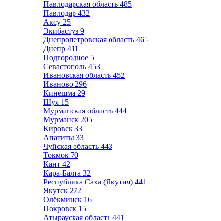
Павлодарская область
485
Павлодар
432
Аксу
25
Экибастуз
9
Днепропетровская область
465
Днепр
411
Подгородное
5
Севастополь
453
Ивановская область
452
Иваново
296
Кинешма
29
Шуя
15
Мурманская область
444
Мурманск
205
Кировск
33
Апатиты
33
Чуйская область
443
Токмок
70
Кант
42
Кара-Балта
32
Республика Саха (Якутия)
441
Якутск
272
Олёкминск
16
Покровск
15
Атырауская область
441