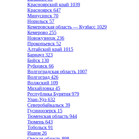
Красноярский край
1039
Красноярск
647
Минусинск
70
Норильск
57
Кемеровская область — Кузбасс
1029
Кемерово
255
Новокузнецк
236
Прокопьевск
52
Алтайский край
1015
Барнаул
323
Бийск
130
Рубцовск
66
Волгоградская область
1007
Волгоград
426
Волжский
109
Михайловка
45
Республика Бурятия
979
Улан-Удэ
632
Северобайкальск
39
Гусиноозерск
15
Тюменская область
944
Тюмень
643
Тобольск
91
Ишим
26
Омская область
898