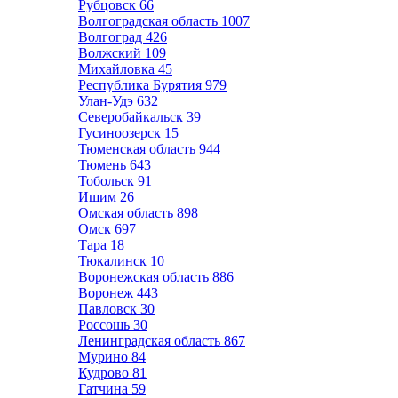
Рубцовск
66
Волгоградская область
1007
Волгоград
426
Волжский
109
Михайловка
45
Республика Бурятия
979
Улан-Удэ
632
Северобайкальск
39
Гусиноозерск
15
Тюменская область
944
Тюмень
643
Тобольск
91
Ишим
26
Омская область
898
Омск
697
Тара
18
Тюкалинск
10
Воронежская область
886
Воронеж
443
Павловск
30
Россошь
30
Ленинградская область
867
Мурино
84
Кудрово
81
Гатчина
59