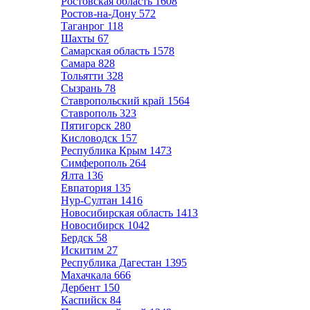
Ростовская область
1608
Ростов-на-Дону
572
Таганрог
118
Шахты
67
Самарская область
1578
Самара
828
Тольятти
328
Сызрань
78
Ставропольский край
1564
Ставрополь
323
Пятигорск
280
Кисловодск
157
Республика Крым
1473
Симферополь
264
Ялта
136
Евпатория
135
Нур-Султан
1416
Новосибирская область
1413
Новосибирск
1042
Бердск
58
Искитим
27
Республика Дагестан
1395
Махачкала
666
Дербент
150
Каспийск
84