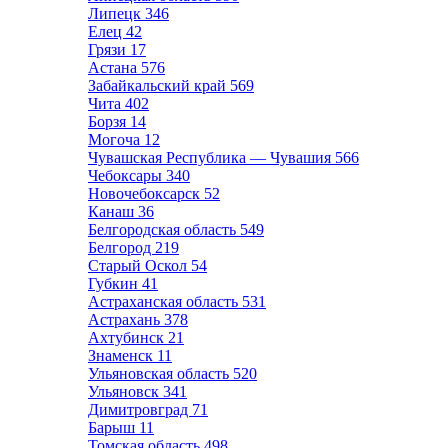
Липецк
346
Елец
42
Грязи
17
Астана
576
Забайкальский край
569
Чита
402
Борзя
14
Могоча
12
Чувашская Республика — Чувашия
566
Чебоксары
340
Новочебоксарск
52
Канаш
36
Белгородская область
549
Белгород
219
Старый Оскол
54
Губкин
41
Астраханская область
531
Астрахань
378
Ахтубинск
21
Знаменск
11
Ульяновская область
520
Ульяновск
341
Димитровград
71
Барыш
11
Томская область
498