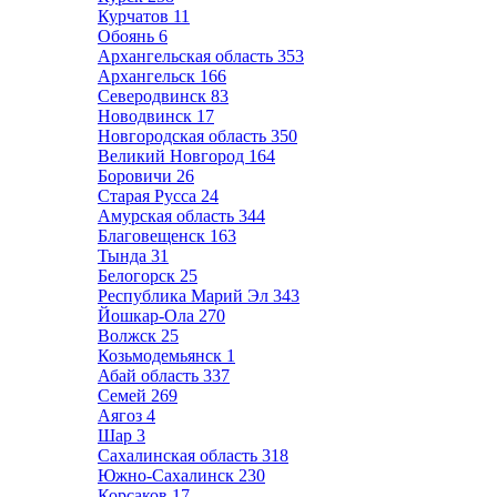
Курчатов
11
Обоянь
6
Архангельская область
353
Архангельск
166
Северодвинск
83
Новодвинск
17
Новгородская область
350
Великий Новгород
164
Боровичи
26
Старая Русса
24
Амурская область
344
Благовещенск
163
Тында
31
Белогорск
25
Республика Марий Эл
343
Йошкар-Ола
270
Волжск
25
Козьмодемьянск
1
Абай область
337
Семей
269
Аягоз
4
Шар
3
Сахалинская область
318
Южно-Сахалинск
230
Корсаков
17