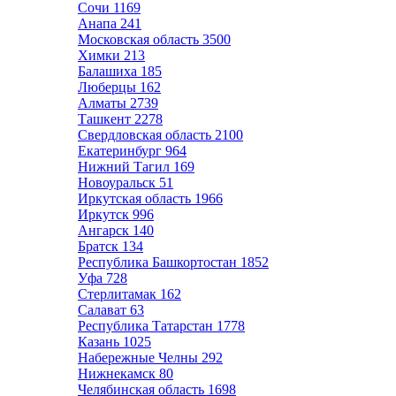
Сочи
1169
Анапа
241
Московская область
3500
Химки
213
Балашиха
185
Люберцы
162
Алматы
2739
Ташкент
2278
Свердловская область
2100
Екатеринбург
964
Нижний Тагил
169
Новоуральск
51
Иркутская область
1966
Иркутск
996
Ангарск
140
Братск
134
Республика Башкортостан
1852
Уфа
728
Стерлитамак
162
Салават
63
Республика Татарстан
1778
Казань
1025
Набережные Челны
292
Нижнекамск
80
Челябинская область
1698