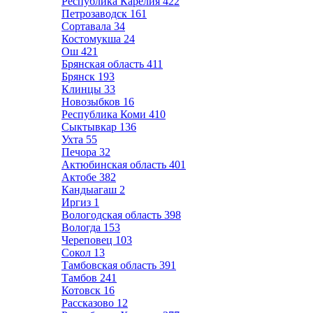
Республика Карелия
422
Петрозаводск
161
Сортавала
34
Костомукша
24
Ош
421
Брянская область
411
Брянск
193
Клинцы
33
Новозыбков
16
Республика Коми
410
Сыктывкар
136
Ухта
55
Печора
32
Актюбинская область
401
Актобе
382
Кандыагаш
2
Иргиз
1
Вологодская область
398
Вологда
153
Череповец
103
Сокол
13
Тамбовская область
391
Тамбов
241
Котовск
16
Рассказово
12