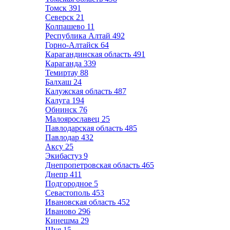
Томск
391
Северск
21
Колпашево
11
Республика Алтай
492
Горно-Алтайск
64
Карагандинская область
491
Караганда
339
Темиртау
88
Балхаш
24
Калужская область
487
Калуга
194
Обнинск
76
Малоярославец
25
Павлодарская область
485
Павлодар
432
Аксу
25
Экибастуз
9
Днепропетровская область
465
Днепр
411
Подгородное
5
Севастополь
453
Ивановская область
452
Иваново
296
Кинешма
29
Шуя
15