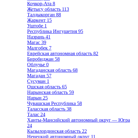
Кочкор-Ата
8
Жетысу область
113
Талдыкорган
88
Жаркент
15
Уштобе
1
Республика Ингушетия
95
Назрань
41
Магас
39
Малгобек
7
Еврейская автономная область
82
Биробиджан
58
Облучье
0
Магаданская область
68
Магадан
57
Сусуман
1
Ошская область
65
Нарынская область
59
Нарын
25
Чувашская Республика
58
Таласская область
38
Талас
24
Ханты-Мансийский автономный округ — Югра
24
Кызылординская область
22
Ненецкий автономный округ
11