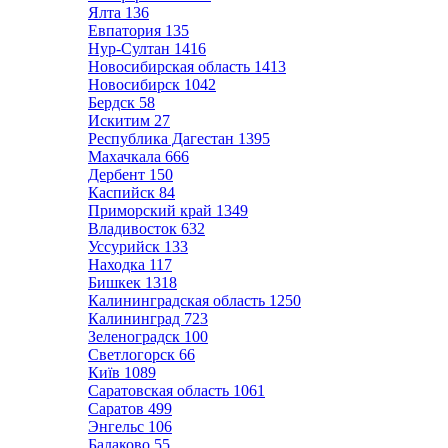
Ялта
136
Евпатория
135
Нур-Султан
1416
Новосибирская область
1413
Новосибирск
1042
Бердск
58
Искитим
27
Республика Дагестан
1395
Махачкала
666
Дербент
150
Каспийск
84
Приморский край
1349
Владивосток
632
Уссурийск
133
Находка
117
Бишкек
1318
Калининградская область
1250
Калининград
723
Зеленоградск
100
Светлогорск
66
Київ
1089
Саратовская область
1061
Саратов
499
Энгельс
106
Балаково
55