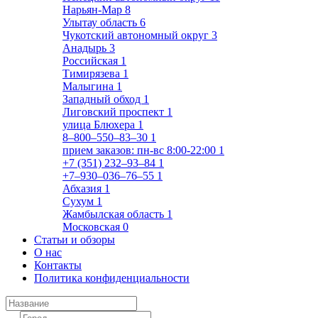
Нарьян-Мар
8
Улытау область
6
Чукотский автономный округ
3
Анадырь
3
Российская
1
Тимирязева
1
Малыгина
1
Западный обход
1
Лиговский проспект
1
улица Блюхера
1
8‒800‒550‒83‒30
1
прием заказов: пн-вс 8:00-22:00
1
+7 (351) 232‒93‒84
1
+7‒930‒036‒76‒55
1
Абхазия
1
Сухум
1
Жамбылская область
1
Московская
0
Статьи и обзоры
О нас
Контакты
Политика конфиденциальности