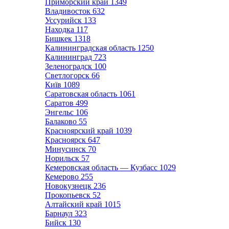
Приморский край
1349
Владивосток
632
Уссурийск
133
Находка
117
Бишкек
1318
Калининградская область
1250
Калининград
723
Зеленоградск
100
Светлогорск
66
Київ
1089
Саратовская область
1061
Саратов
499
Энгельс
106
Балаково
55
Красноярский край
1039
Красноярск
647
Минусинск
70
Норильск
57
Кемеровская область — Кузбасс
1029
Кемерово
255
Новокузнецк
236
Прокопьевск
52
Алтайский край
1015
Барнаул
323
Бийск
130