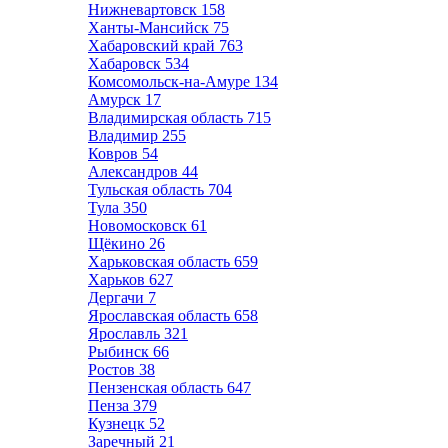
Нижневартовск
158
Ханты-Мансийск
75
Хабаровский край
763
Хабаровск
534
Комсомольск-на-Амуре
134
Амурск
17
Владимирская область
715
Владимир
255
Ковров
54
Александров
44
Тульская область
704
Тула
350
Новомосковск
61
Щёкино
26
Харьковская область
659
Харьков
627
Дергачи
7
Ярославская область
658
Ярославль
321
Рыбинск
66
Ростов
38
Пензенская область
647
Пенза
379
Кузнецк
52
Заречный
21