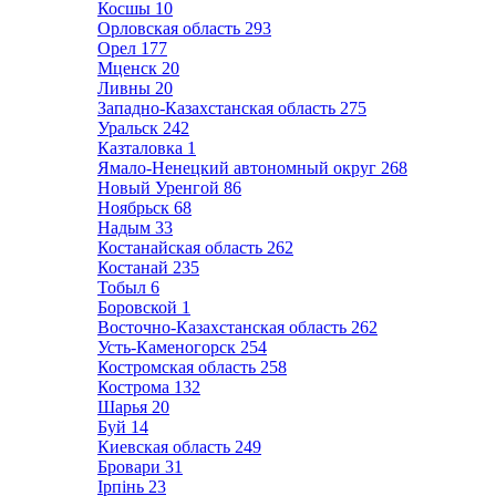
Косшы
10
Орловская область
293
Орел
177
Мценск
20
Ливны
20
Западно-Казахстанская область
275
Уральск
242
Казталовка
1
Ямало-Ненецкий автономный округ
268
Новый Уренгой
86
Ноябрьск
68
Надым
33
Костанайская область
262
Костанай
235
Тобыл
6
Боровской
1
Восточно-Казахстанская область
262
Усть-Каменогорск
254
Костромская область
258
Кострома
132
Шарья
20
Буй
14
Киевская область
249
Бровари
31
Ірпінь
23