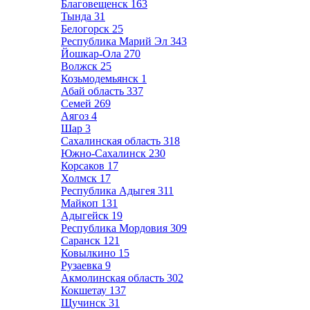
Благовещенск
163
Тында
31
Белогорск
25
Республика Марий Эл
343
Йошкар-Ола
270
Волжск
25
Козьмодемьянск
1
Абай область
337
Семей
269
Аягоз
4
Шар
3
Сахалинская область
318
Южно-Сахалинск
230
Корсаков
17
Холмск
17
Республика Адыгея
311
Майкоп
131
Адыгейск
19
Республика Мордовия
309
Саранск
121
Ковылкино
15
Рузаевка
9
Акмолинская область
302
Кокшетау
137
Щучинск
31