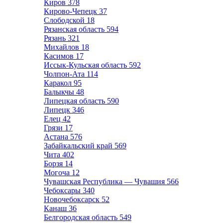
Киров
378
Кирово-Чепецк
37
Слободской
18
Рязанская область
594
Рязань
321
Михайлов
18
Касимов
17
Иссык-Кульская область
592
Чолпон-Ата
114
Каракол
95
Балыкчы
48
Липецкая область
590
Липецк
346
Елец
42
Грязи
17
Астана
576
Забайкальский край
569
Чита
402
Борзя
14
Могоча
12
Чувашская Республика — Чувашия
566
Чебоксары
340
Новочебоксарск
52
Канаш
36
Белгородская область
549