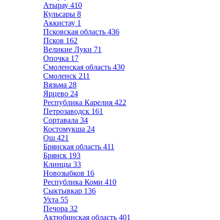
Атырау
410
Кульсары
8
Аккистау
1
Псковская область
436
Псков
162
Великие Луки
71
Опочка
17
Смоленская область
430
Смоленск
211
Вязьма
28
Ярцево
24
Республика Карелия
422
Петрозаводск
161
Сортавала
34
Костомукша
24
Ош
421
Брянская область
411
Брянск
193
Клинцы
33
Новозыбков
16
Республика Коми
410
Сыктывкар
136
Ухта
55
Печора
32
Актюбинская область
401