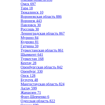
Омск
697
Тара
18
Тюкалинск
10
Воронежская область
886
Воронеж
443
Павловск
30
Россошь
30
Ленинградская область
867
Мурино
84
Кудрово
81
Гатчина
59
Туркестанская область
861
Шымкент
641
Туркестан
168
Кентау
28
Оренбургская область
842
Оренбург
330
Орск
128
Бузулук
48
Мангистауская область
824
Актау
599
Жанаозен
71
Форт-Шевченко
6
Одесская область
822