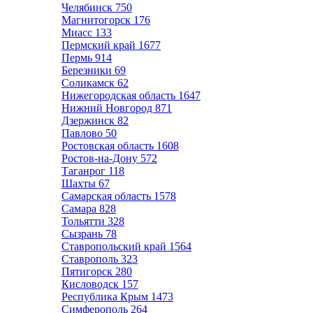
Челябинск
750
Магнитогорск
176
Миасс
133
Пермский край
1677
Пермь
914
Березники
69
Соликамск
62
Нижегородская область
1647
Нижний Новгород
871
Дзержинск
82
Павлово
50
Ростовская область
1608
Ростов-на-Дону
572
Таганрог
118
Шахты
67
Самарская область
1578
Самара
828
Тольятти
328
Сызрань
78
Ставропольский край
1564
Ставрополь
323
Пятигорск
280
Кисловодск
157
Республика Крым
1473
Симферополь
264