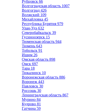
Рубцовск
66
Волгоградская область
1007
Волгоград
426
Волжский
109
Михайловка
45
Республика Бурятия
979
Улан-Удэ
632
Северобайкальск
39
Гусиноозерск
15
Тюменская область
944
Тюмень
643
Тобольск
91
Ишим
26
Омская область
898
Омск
697
Тара
18
Тюкалинск
10
Воронежская область
886
Воронеж
443
Павловск
30
Россошь
30
Ленинградская область
867
Мурино
84
Кудрово
81
Гатчина
59