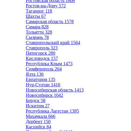
Ростовская область
1608
Ростов-на-Дону
572
Таганрог
118
Шахты
67
Самарская область
1578
Самара
828
Тольятти
328
Сызрань
78
Ставропольский край
1564
Ставрополь
323
Пятигорск
280
Кисловодск
157
Республика Крым
1473
Симферополь
264
Ялта
136
Евпатория
135
Нур-Султан
1416
Новосибирская область
1413
Новосибирск
1042
Бердск
58
Искитим
27
Республика Дагестан
1395
Махачкала
666
Дербент
150
Каспийск
84