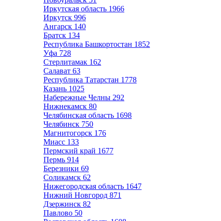
Иркутская область
1966
Иркутск
996
Ангарск
140
Братск
134
Республика Башкортостан
1852
Уфа
728
Стерлитамак
162
Салават
63
Республика Татарстан
1778
Казань
1025
Набережные Челны
292
Нижнекамск
80
Челябинская область
1698
Челябинск
750
Магнитогорск
176
Миасс
133
Пермский край
1677
Пермь
914
Березники
69
Соликамск
62
Нижегородская область
1647
Нижний Новгород
871
Дзержинск
82
Павлово
50