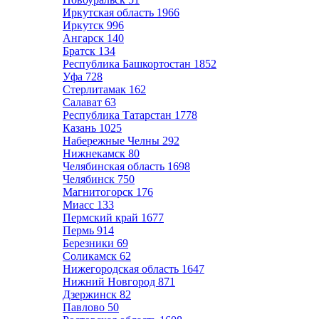
Иркутская область
1966
Иркутск
996
Ангарск
140
Братск
134
Республика Башкортостан
1852
Уфа
728
Стерлитамак
162
Салават
63
Республика Татарстан
1778
Казань
1025
Набережные Челны
292
Нижнекамск
80
Челябинская область
1698
Челябинск
750
Магнитогорск
176
Миасс
133
Пермский край
1677
Пермь
914
Березники
69
Соликамск
62
Нижегородская область
1647
Нижний Новгород
871
Дзержинск
82
Павлово
50