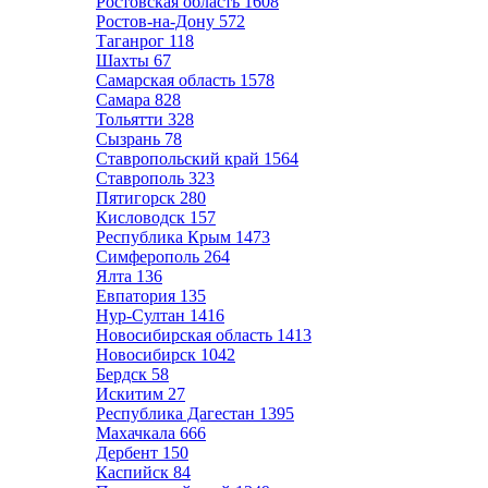
Ростовская область
1608
Ростов-на-Дону
572
Таганрог
118
Шахты
67
Самарская область
1578
Самара
828
Тольятти
328
Сызрань
78
Ставропольский край
1564
Ставрополь
323
Пятигорск
280
Кисловодск
157
Республика Крым
1473
Симферополь
264
Ялта
136
Евпатория
135
Нур-Султан
1416
Новосибирская область
1413
Новосибирск
1042
Бердск
58
Искитим
27
Республика Дагестан
1395
Махачкала
666
Дербент
150
Каспийск
84