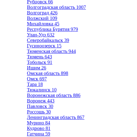
Рубцовск
66
Волгоградская область
1007
Волгоград
426
Волжский
109
Михайловка
45
Республика Бурятия
979
Улан-Удэ
632
Северобайкальск
39
Гусиноозерск
15
Тюменская область
944
Тюмень
643
Тобольск
91
Ишим
26
Омская область
898
Омск
697
Тара
18
Тюкалинск
10
Воронежская область
886
Воронеж
443
Павловск
30
Россошь
30
Ленинградская область
867
Мурино
84
Кудрово
81
Гатчина
59