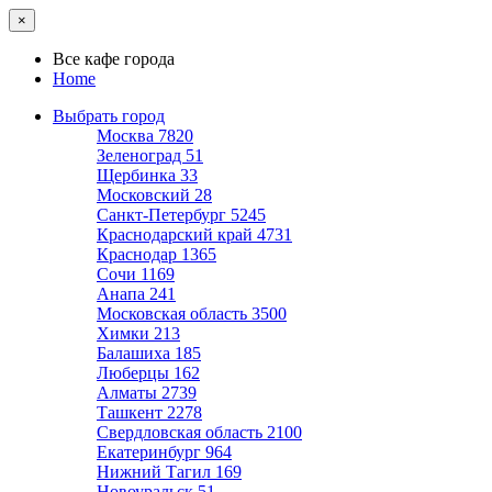
×
Все кафе города
Home
Выбрать город
Москва
7820
Зеленоград
51
Щербинка
33
Московский
28
Санкт-Петербург
5245
Краснодарский край
4731
Краснодар
1365
Сочи
1169
Анапа
241
Московская область
3500
Химки
213
Балашиха
185
Люберцы
162
Алматы
2739
Ташкент
2278
Свердловская область
2100
Екатеринбург
964
Нижний Тагил
169
Новоуральск
51