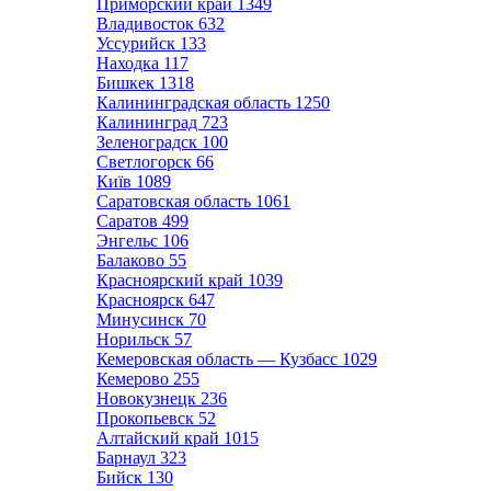
Приморский край
1349
Владивосток
632
Уссурийск
133
Находка
117
Бишкек
1318
Калининградская область
1250
Калининград
723
Зеленоградск
100
Светлогорск
66
Київ
1089
Саратовская область
1061
Саратов
499
Энгельс
106
Балаково
55
Красноярский край
1039
Красноярск
647
Минусинск
70
Норильск
57
Кемеровская область — Кузбасс
1029
Кемерово
255
Новокузнецк
236
Прокопьевск
52
Алтайский край
1015
Барнаул
323
Бийск
130