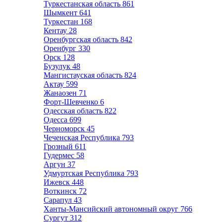
Туркестанская область
861
Шымкент
641
Туркестан
168
Кентау
28
Оренбургская область
842
Оренбург
330
Орск
128
Бузулук
48
Мангистауская область
824
Актау
599
Жанаозен
71
Форт-Шевченко
6
Одесская область
822
Одесса
699
Черноморск
45
Чеченская Республика
793
Грозный
611
Гудермес
58
Аргун
37
Удмуртская Республика
793
Ижевск
448
Воткинск
72
Сарапул
43
Ханты-Мансийский автономный округ
766
Сургут
312