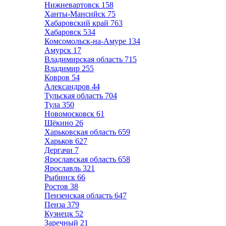
Нижневартовск
158
Ханты-Мансийск
75
Хабаровский край
763
Хабаровск
534
Комсомольск-на-Амуре
134
Амурск
17
Владимирская область
715
Владимир
255
Ковров
54
Александров
44
Тульская область
704
Тула
350
Новомосковск
61
Щёкино
26
Харьковская область
659
Харьков
627
Дергачи
7
Ярославская область
658
Ярославль
321
Рыбинск
66
Ростов
38
Пензенская область
647
Пенза
379
Кузнецк
52
Заречный
21