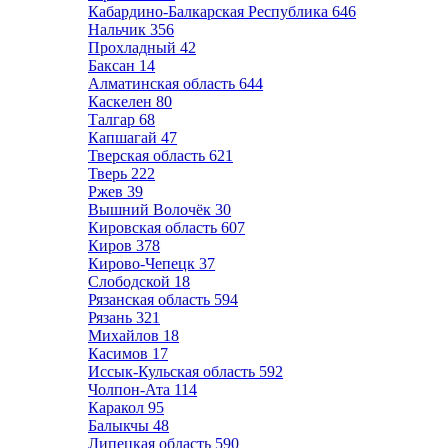
Кабардино-Балкарская Республика
646
Нальчик
356
Прохладный
42
Баксан
14
Алматинская область
644
Каскелен
80
Талгар
68
Капшагай
47
Тверская область
621
Тверь
222
Ржев
39
Вышний Волочёк
30
Кировская область
607
Киров
378
Кирово-Чепецк
37
Слободской
18
Рязанская область
594
Рязань
321
Михайлов
18
Касимов
17
Иссык-Кульская область
592
Чолпон-Ата
114
Каракол
95
Балыкчы
48
Липецкая область
590