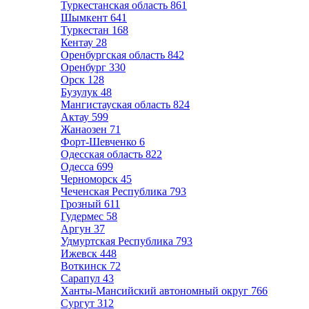
Туркестанская область
861
Шымкент
641
Туркестан
168
Кентау
28
Оренбургская область
842
Оренбург
330
Орск
128
Бузулук
48
Мангистауская область
824
Актау
599
Жанаозен
71
Форт-Шевченко
6
Одесская область
822
Одесса
699
Черноморск
45
Чеченская Республика
793
Грозный
611
Гудермес
58
Аргун
37
Удмуртская Республика
793
Ижевск
448
Воткинск
72
Сарапул
43
Ханты-Мансийский автономный округ
766
Сургут
312