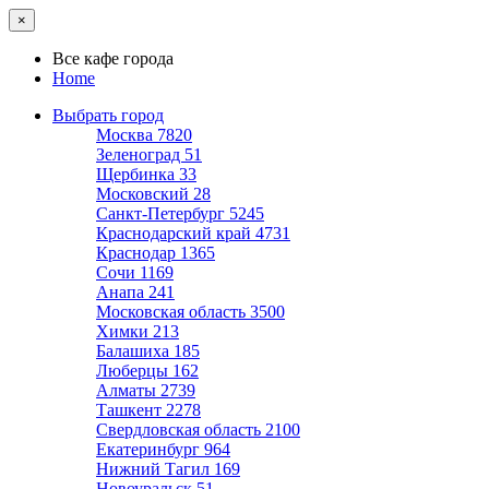
×
Все кафе города
Home
Выбрать город
Москва
7820
Зеленоград
51
Щербинка
33
Московский
28
Санкт-Петербург
5245
Краснодарский край
4731
Краснодар
1365
Сочи
1169
Анапа
241
Московская область
3500
Химки
213
Балашиха
185
Люберцы
162
Алматы
2739
Ташкент
2278
Свердловская область
2100
Екатеринбург
964
Нижний Тагил
169
Новоуральск
51