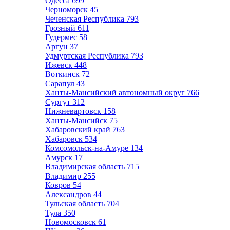
Одесса
699
Черноморск
45
Чеченская Республика
793
Грозный
611
Гудермес
58
Аргун
37
Удмуртская Республика
793
Ижевск
448
Воткинск
72
Сарапул
43
Ханты-Мансийский автономный округ
766
Сургут
312
Нижневартовск
158
Ханты-Мансийск
75
Хабаровский край
763
Хабаровск
534
Комсомольск-на-Амуре
134
Амурск
17
Владимирская область
715
Владимир
255
Ковров
54
Александров
44
Тульская область
704
Тула
350
Новомосковск
61