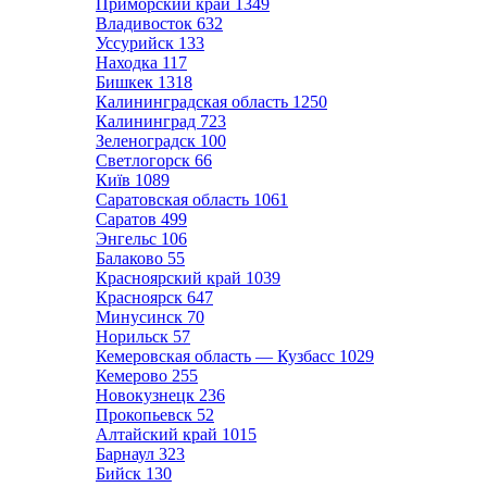
Приморский край
1349
Владивосток
632
Уссурийск
133
Находка
117
Бишкек
1318
Калининградская область
1250
Калининград
723
Зеленоградск
100
Светлогорск
66
Київ
1089
Саратовская область
1061
Саратов
499
Энгельс
106
Балаково
55
Красноярский край
1039
Красноярск
647
Минусинск
70
Норильск
57
Кемеровская область — Кузбасс
1029
Кемерово
255
Новокузнецк
236
Прокопьевск
52
Алтайский край
1015
Барнаул
323
Бийск
130