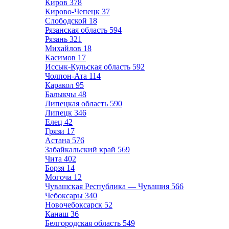
Киров
378
Кирово-Чепецк
37
Слободской
18
Рязанская область
594
Рязань
321
Михайлов
18
Касимов
17
Иссык-Кульская область
592
Чолпон-Ата
114
Каракол
95
Балыкчы
48
Липецкая область
590
Липецк
346
Елец
42
Грязи
17
Астана
576
Забайкальский край
569
Чита
402
Борзя
14
Могоча
12
Чувашская Республика — Чувашия
566
Чебоксары
340
Новочебоксарск
52
Канаш
36
Белгородская область
549