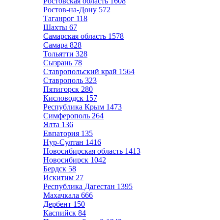
Ростовская область
1608
Ростов-на-Дону
572
Таганрог
118
Шахты
67
Самарская область
1578
Самара
828
Тольятти
328
Сызрань
78
Ставропольский край
1564
Ставрополь
323
Пятигорск
280
Кисловодск
157
Республика Крым
1473
Симферополь
264
Ялта
136
Евпатория
135
Нур-Султан
1416
Новосибирская область
1413
Новосибирск
1042
Бердск
58
Искитим
27
Республика Дагестан
1395
Махачкала
666
Дербент
150
Каспийск
84