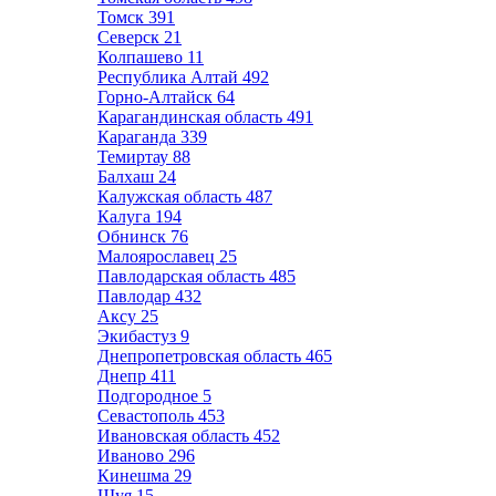
Томск
391
Северск
21
Колпашево
11
Республика Алтай
492
Горно-Алтайск
64
Карагандинская область
491
Караганда
339
Темиртау
88
Балхаш
24
Калужская область
487
Калуга
194
Обнинск
76
Малоярославец
25
Павлодарская область
485
Павлодар
432
Аксу
25
Экибастуз
9
Днепропетровская область
465
Днепр
411
Подгородное
5
Севастополь
453
Ивановская область
452
Иваново
296
Кинешма
29
Шуя
15