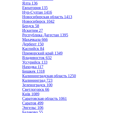
Ялта
136
Евпатория
135
Нур-Султан
1416
Новосибирская область
1413
Новосибирск
1042
Бердск
58
Искитим
27
Республика Дагестан
1395
Махачкала
666
Дербент
150
Каспийск
84
Приморский край
1349
Владивосток
632
Уссурийск
133
Находка
117
Бишкек
1318
Калининградская область
1250
Калининград
723
Зеленоградск
100
Светлогорск
66
Київ
1089
Саратовская область
1061
Саратов
499
Энгельс
106
Балаково
55