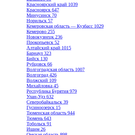
Красноярский край
1039
Красноярск
647
Минусинск
70
Норильск
57
Кемеровская область — Кузбасс
1029
Кемерово
255
Новокузнецк
236
Прокопьевск
52
Алтайский край
1015
Барнаул
323
Бийск
130
Рубцовск
66
Волгоградская область
1007
Волгоград
426
Волжский
109
Михайловка
45
Республика Бурятия
979
Улан-Удэ
632
Северобайкальск
39
Гусиноозерск
15
Тюменская область
944
Тюмень
643
Тобольск
91
Ишим
26
Омская область
898