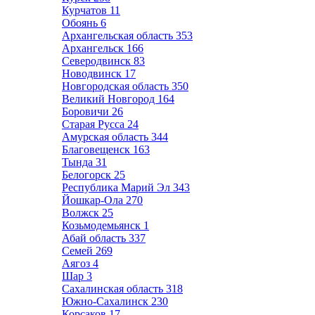
Курчатов
11
Обоянь
6
Архангельская область
353
Архангельск
166
Северодвинск
83
Новодвинск
17
Новгородская область
350
Великий Новгород
164
Боровичи
26
Старая Русса
24
Амурская область
344
Благовещенск
163
Тында
31
Белогорск
25
Республика Марий Эл
343
Йошкар-Ола
270
Волжск
25
Козьмодемьянск
1
Абай область
337
Семей
269
Аягоз
4
Шар
3
Сахалинская область
318
Южно-Сахалинск
230
Корсаков
17