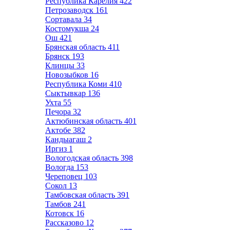
Республика Карелия
422
Петрозаводск
161
Сортавала
34
Костомукша
24
Ош
421
Брянская область
411
Брянск
193
Клинцы
33
Новозыбков
16
Республика Коми
410
Сыктывкар
136
Ухта
55
Печора
32
Актюбинская область
401
Актобе
382
Кандыагаш
2
Иргиз
1
Вологодская область
398
Вологда
153
Череповец
103
Сокол
13
Тамбовская область
391
Тамбов
241
Котовск
16
Рассказово
12