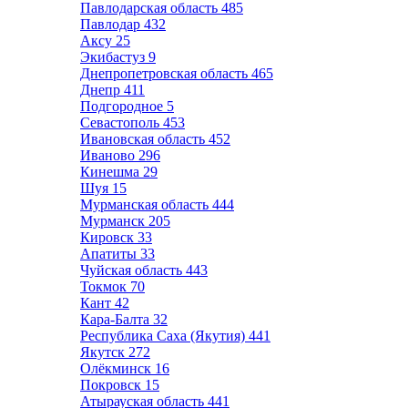
Павлодарская область
485
Павлодар
432
Аксу
25
Экибастуз
9
Днепропетровская область
465
Днепр
411
Подгородное
5
Севастополь
453
Ивановская область
452
Иваново
296
Кинешма
29
Шуя
15
Мурманская область
444
Мурманск
205
Кировск
33
Апатиты
33
Чуйская область
443
Токмок
70
Кант
42
Кара-Балта
32
Республика Саха (Якутия)
441
Якутск
272
Олёкминск
16
Покровск
15
Атырауская область
441