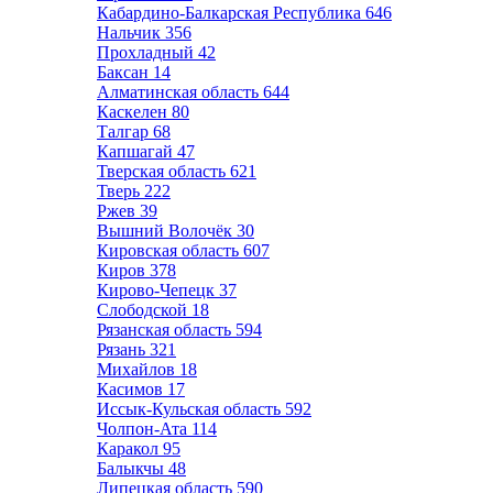
Кабардино-Балкарская Республика
646
Нальчик
356
Прохладный
42
Баксан
14
Алматинская область
644
Каскелен
80
Талгар
68
Капшагай
47
Тверская область
621
Тверь
222
Ржев
39
Вышний Волочёк
30
Кировская область
607
Киров
378
Кирово-Чепецк
37
Слободской
18
Рязанская область
594
Рязань
321
Михайлов
18
Касимов
17
Иссык-Кульская область
592
Чолпон-Ата
114
Каракол
95
Балыкчы
48
Липецкая область
590