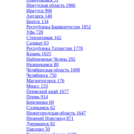
Иркутская область
1966
Иркутск
996
Ангарск
140
Братск
134
Республика Башкортостан
1852
Уфа
728
Стерлитамак
162
Салават
63
Республика Татарстан
1778
Казань
1025
Набережные Челны
292
Нижнекамск
80
Челябинская область
1698
Челябинск
750
Магнитогорск
176
Миасс
133
Пермский край
1677
Пермь
914
Березники
69
Соликамск
62
Нижегородская область
1647
Нижний Новгород
871
Дзержинск
82
Павлово
50