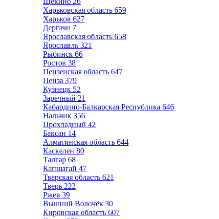
Щёкино
26
Харьковская область
659
Харьков
627
Дергачи
7
Ярославская область
658
Ярославль
321
Рыбинск
66
Ростов
38
Пензенская область
647
Пенза
379
Кузнецк
52
Заречный
21
Кабардино-Балкарская Республика
646
Нальчик
356
Прохладный
42
Баксан
14
Алматинская область
644
Каскелен
80
Талгар
68
Капшагай
47
Тверская область
621
Тверь
222
Ржев
39
Вышний Волочёк
30
Кировская область
607