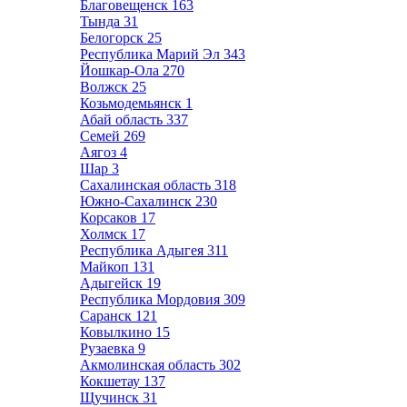
Благовещенск
163
Тында
31
Белогорск
25
Республика Марий Эл
343
Йошкар-Ола
270
Волжск
25
Козьмодемьянск
1
Абай область
337
Семей
269
Аягоз
4
Шар
3
Сахалинская область
318
Южно-Сахалинск
230
Корсаков
17
Холмск
17
Республика Адыгея
311
Майкоп
131
Адыгейск
19
Республика Мордовия
309
Саранск
121
Ковылкино
15
Рузаевка
9
Акмолинская область
302
Кокшетау
137
Щучинск
31