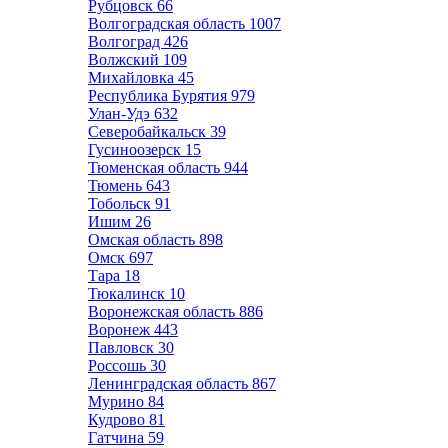
Рубцовск
66
Волгоградская область
1007
Волгоград
426
Волжский
109
Михайловка
45
Республика Бурятия
979
Улан-Удэ
632
Северобайкальск
39
Гусиноозерск
15
Тюменская область
944
Тюмень
643
Тобольск
91
Ишим
26
Омская область
898
Омск
697
Тара
18
Тюкалинск
10
Воронежская область
886
Воронеж
443
Павловск
30
Россошь
30
Ленинградская область
867
Мурино
84
Кудрово
81
Гатчина
59