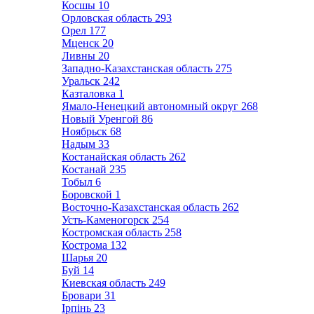
Косшы
10
Орловская область
293
Орел
177
Мценск
20
Ливны
20
Западно-Казахстанская область
275
Уральск
242
Казталовка
1
Ямало-Ненецкий автономный округ
268
Новый Уренгой
86
Ноябрьск
68
Надым
33
Костанайская область
262
Костанай
235
Тобыл
6
Боровской
1
Восточно-Казахстанская область
262
Усть-Каменогорск
254
Костромская область
258
Кострома
132
Шарья
20
Буй
14
Киевская область
249
Бровари
31
Ірпінь
23