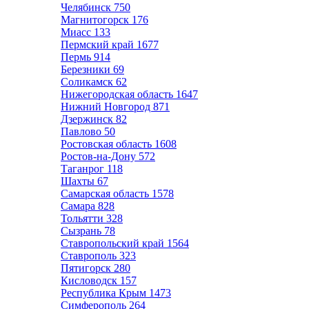
Челябинск
750
Магнитогорск
176
Миасс
133
Пермский край
1677
Пермь
914
Березники
69
Соликамск
62
Нижегородская область
1647
Нижний Новгород
871
Дзержинск
82
Павлово
50
Ростовская область
1608
Ростов-на-Дону
572
Таганрог
118
Шахты
67
Самарская область
1578
Самара
828
Тольятти
328
Сызрань
78
Ставропольский край
1564
Ставрополь
323
Пятигорск
280
Кисловодск
157
Республика Крым
1473
Симферополь
264