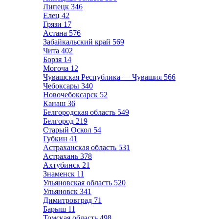
Липецк
346
Елец
42
Грязи
17
Астана
576
Забайкальский край
569
Чита
402
Борзя
14
Могоча
12
Чувашская Республика — Чувашия
566
Чебоксары
340
Новочебоксарск
52
Канаш
36
Белгородская область
549
Белгород
219
Старый Оскол
54
Губкин
41
Астраханская область
531
Астрахань
378
Ахтубинск
21
Знаменск
11
Ульяновская область
520
Ульяновск
341
Димитровград
71
Барыш
11
Томская область
498