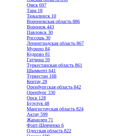
Омск
697
Тара
18
Тюкалинск
10
Воронежская область
886
Воронеж
443
Павловск
30
Россошь
30
Ленинградская область
867
Мурино
84
Кудрово
81
Гатчина
59
Туркестанская область
861
Шымкент
641
Туркестан
168
Кентау
28
Оренбургская область
842
Оренбург
330
Орск
128
Бузулук
48
Мангистауская область
824
Актау
599
Жанаозен
71
Форт-Шевченко
6
Одесская область
822