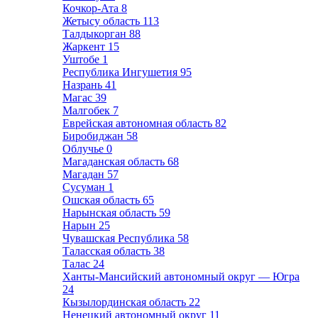
Кочкор-Ата
8
Жетысу область
113
Талдыкорган
88
Жаркент
15
Уштобе
1
Республика Ингушетия
95
Назрань
41
Магас
39
Малгобек
7
Еврейская автономная область
82
Биробиджан
58
Облучье
0
Магаданская область
68
Магадан
57
Сусуман
1
Ошская область
65
Нарынская область
59
Нарын
25
Чувашская Республика
58
Таласская область
38
Талас
24
Ханты-Мансийский автономный округ — Югра
24
Кызылординская область
22
Ненецкий автономный округ
11