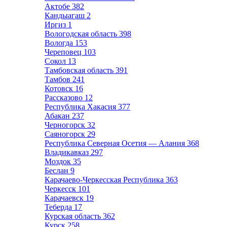
Актобе
382
Кандыагаш
2
Иргиз
1
Вологодская область
398
Вологда
153
Череповец
103
Сокол
13
Тамбовская область
391
Тамбов
241
Котовск
16
Рассказово
12
Республика Хакасия
377
Абакан
237
Черногорск
32
Саяногорск
29
Республика Северная Осетия — Алания
368
Владикавказ
297
Моздок
35
Беслан
9
Карачаево-Черкесская Республика
363
Черкесск
101
Карачаевск
19
Теберда
17
Курская область
362
Курск
258