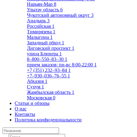
Нарьян-Мар
8
Улытау область
6
Чукотский автономный округ
3
Анадырь
3
Российская
1
Тимирязева
1
Малыгина
1
Западный обход
1
Лиговский проспект
1
улица Блюхера
1
8‒800‒550‒83‒30
1
прием заказов: пн-вс 8:00-22:00
1
+7 (351) 232‒93‒84
1
+7‒930‒036‒76‒55
1
Абхазия
1
Сухум
1
Жамбылская область
1
Московская
0
Статьи и обзоры
О нас
Контакты
Политика конфиденциальности