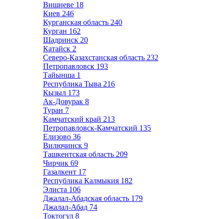
Вишневе
18
Киев
246
Курганская область
240
Курган
162
Шадринск
20
Катайск
2
Северо-Казахстанская область
232
Петропавловск
193
Тайынша
1
Республика Тыва
216
Кызыл
173
Ак-Довурак
8
Туран
7
Камчатский край
213
Петропавловск-Камчатский
135
Елизово
36
Вилючинск
9
Ташкентская область
209
Чирчик
69
Газалкент
17
Республика Калмыкия
182
Элиста
106
Джалал-Абадская область
179
Джалал-Абад
74
Токтогул
8