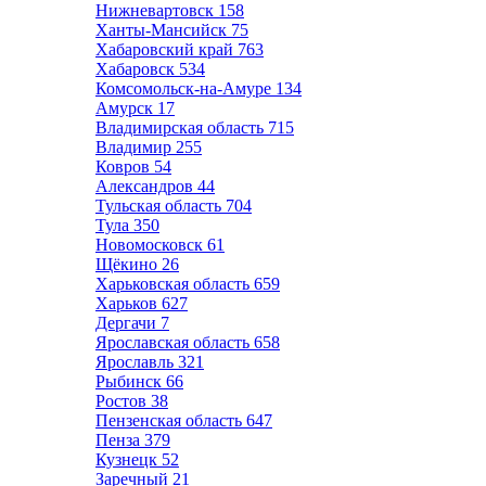
Нижневартовск
158
Ханты-Мансийск
75
Хабаровский край
763
Хабаровск
534
Комсомольск-на-Амуре
134
Амурск
17
Владимирская область
715
Владимир
255
Ковров
54
Александров
44
Тульская область
704
Тула
350
Новомосковск
61
Щёкино
26
Харьковская область
659
Харьков
627
Дергачи
7
Ярославская область
658
Ярославль
321
Рыбинск
66
Ростов
38
Пензенская область
647
Пенза
379
Кузнецк
52
Заречный
21