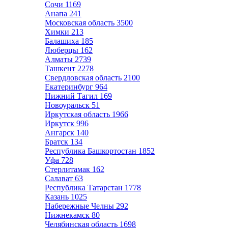
Сочи
1169
Анапа
241
Московская область
3500
Химки
213
Балашиха
185
Люберцы
162
Алматы
2739
Ташкент
2278
Свердловская область
2100
Екатеринбург
964
Нижний Тагил
169
Новоуральск
51
Иркутская область
1966
Иркутск
996
Ангарск
140
Братск
134
Республика Башкортостан
1852
Уфа
728
Стерлитамак
162
Салават
63
Республика Татарстан
1778
Казань
1025
Набережные Челны
292
Нижнекамск
80
Челябинская область
1698