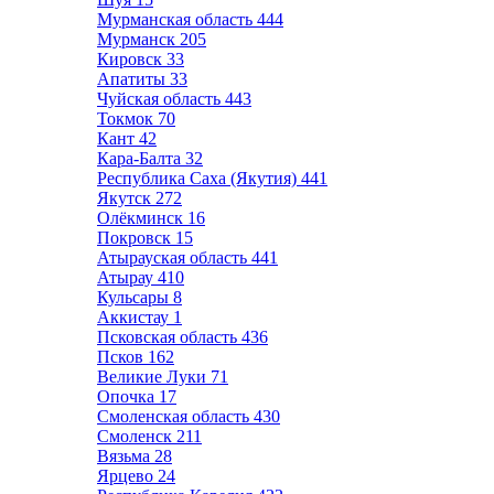
Мурманская область
444
Мурманск
205
Кировск
33
Апатиты
33
Чуйская область
443
Токмок
70
Кант
42
Кара-Балта
32
Республика Саха (Якутия)
441
Якутск
272
Олёкминск
16
Покровск
15
Атырауская область
441
Атырау
410
Кульсары
8
Аккистау
1
Псковская область
436
Псков
162
Великие Луки
71
Опочка
17
Смоленская область
430
Смоленск
211
Вязьма
28
Ярцево
24