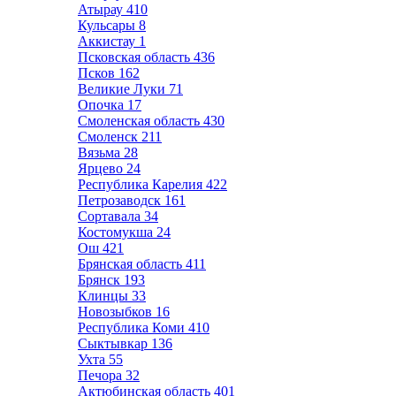
Атырау
410
Кульсары
8
Аккистау
1
Псковская область
436
Псков
162
Великие Луки
71
Опочка
17
Смоленская область
430
Смоленск
211
Вязьма
28
Ярцево
24
Республика Карелия
422
Петрозаводск
161
Сортавала
34
Костомукша
24
Ош
421
Брянская область
411
Брянск
193
Клинцы
33
Новозыбков
16
Республика Коми
410
Сыктывкар
136
Ухта
55
Печора
32
Актюбинская область
401