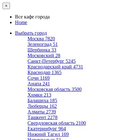
×
Все кафе города
Home
Выбрать город
Москва
7820
Зеленоград
51
Щербинка
33
Московский
28
Санкт-Петербург
5245
Краснодарский край
4731
Краснодар
1365
Сочи
1169
Анапа
241
Московская область
3500
Химки
213
Балашиха
185
Люберцы
162
Алматы
2739
Ташкент
2278
Свердловская область
2100
Екатеринбург
964
Нижний Тагил
169
Новоуральск
51