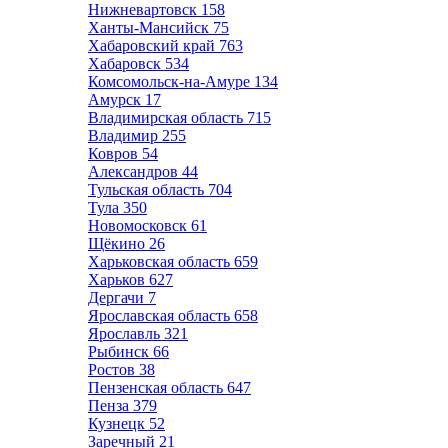
Нижневартовск
158
Ханты-Мансийск
75
Хабаровский край
763
Хабаровск
534
Комсомольск-на-Амуре
134
Амурск
17
Владимирская область
715
Владимир
255
Ковров
54
Александров
44
Тульская область
704
Тула
350
Новомосковск
61
Щёкино
26
Харьковская область
659
Харьков
627
Дергачи
7
Ярославская область
658
Ярославль
321
Рыбинск
66
Ростов
38
Пензенская область
647
Пенза
379
Кузнецк
52
Заречный
21