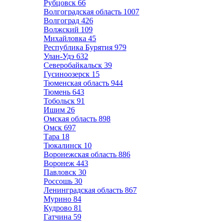
Рубцовск
66
Волгоградская область
1007
Волгоград
426
Волжский
109
Михайловка
45
Республика Бурятия
979
Улан-Удэ
632
Северобайкальск
39
Гусиноозерск
15
Тюменская область
944
Тюмень
643
Тобольск
91
Ишим
26
Омская область
898
Омск
697
Тара
18
Тюкалинск
10
Воронежская область
886
Воронеж
443
Павловск
30
Россошь
30
Ленинградская область
867
Мурино
84
Кудрово
81
Гатчина
59