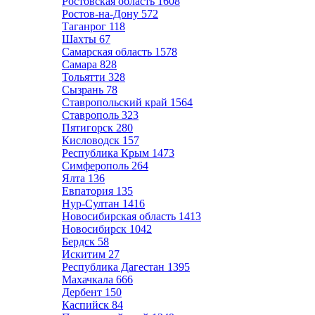
Ростовская область
1608
Ростов-на-Дону
572
Таганрог
118
Шахты
67
Самарская область
1578
Самара
828
Тольятти
328
Сызрань
78
Ставропольский край
1564
Ставрополь
323
Пятигорск
280
Кисловодск
157
Республика Крым
1473
Симферополь
264
Ялта
136
Евпатория
135
Нур-Султан
1416
Новосибирская область
1413
Новосибирск
1042
Бердск
58
Искитим
27
Республика Дагестан
1395
Махачкала
666
Дербент
150
Каспийск
84