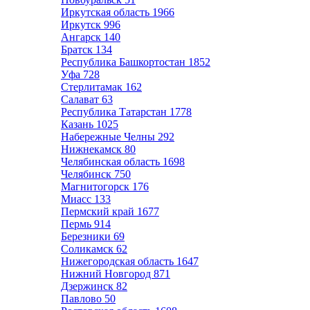
Иркутская область
1966
Иркутск
996
Ангарск
140
Братск
134
Республика Башкортостан
1852
Уфа
728
Стерлитамак
162
Салават
63
Республика Татарстан
1778
Казань
1025
Набережные Челны
292
Нижнекамск
80
Челябинская область
1698
Челябинск
750
Магнитогорск
176
Миасс
133
Пермский край
1677
Пермь
914
Березники
69
Соликамск
62
Нижегородская область
1647
Нижний Новгород
871
Дзержинск
82
Павлово
50