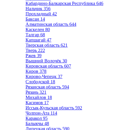
Кабардино-Балкарская Республика
646
Нальчик
356
Прохладный
42
Баксан
14
Алматинская область
644
Каскелен
80
Талгар
68
Капшагай
47
Тверская область
621
Тверь
222
Ржев
39
Вышний Волочёк
30
Кировская область
607
Киров
378
Кирово-Чепецк
37
Слободской
18
Рязанская область
594
Рязань
321
Михайлов
18
Касимов
17
Иссык-Кульская область
592
Чолпон-Ата
114
Каракол
95
Балыкчы
48
Липецкая область
590