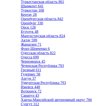
Туркестанская область
861
Шымкент
641
Туркестан
168
Кентау
28
Оренбургская область
842
Оренбург
330
Орск
128
Бузулук
48
Мангистауская область
824
Актау
599
Жанаозен
71
Форт-Шевченко
6
Одесская область
822
Одесса
699
Черноморск
45
Чеченская Республика
793
Грозный
611
Гудермес
58
Аргун
37
Удмуртская Республика
793
Ижевск
448
Воткинск
72
Сарапул
43
Ханты-Мансийский автономный округ
766
Сургут
312