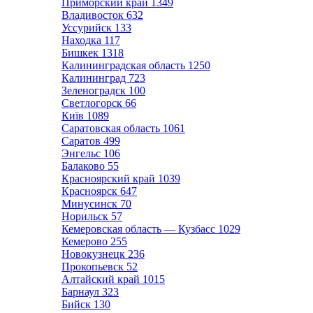
Приморский край
1349
Владивосток
632
Уссурийск
133
Находка
117
Бишкек
1318
Калининградская область
1250
Калининград
723
Зеленоградск
100
Светлогорск
66
Київ
1089
Саратовская область
1061
Саратов
499
Энгельс
106
Балаково
55
Красноярский край
1039
Красноярск
647
Минусинск
70
Норильск
57
Кемеровская область — Кузбасс
1029
Кемерово
255
Новокузнецк
236
Прокопьевск
52
Алтайский край
1015
Барнаул
323
Бийск
130