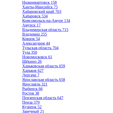
Нижневартовск
158
Ханты-Мансийск
75
Хабаровский край
763
Хабаровск
534
Комсомольск-на-Амуре
134
Амурск
17
Владимирская область
715
Владимир
255
Ковров
54
Александров
44
Тульская область
704
Тула
350
Новомосковск
61
Щёкино
26
Харьковская область
659
Харьков
627
Дергачи
7
Ярославская область
658
Ярославль
321
Рыбинск
66
Ростов
38
Пензенская область
647
Пенза
379
Кузнецк
52
Заречный
21