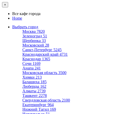
×
Все кафе города
Home
Выбрать город
Москва
7820
Зеленоград
51
Щербинка
33
Московский
28
Санкт-Петербург
5245
Краснодарский край
4731
Краснодар
1365
Сочи
1169
Анапа
241
Московская область
3500
Химки
213
Балашиха
185
Люберцы
162
Алматы
2739
Ташкент
2278
Свердловская область
2100
Екатеринбург
964
Нижний Тагил
169
Новоуральск
51