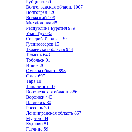
Рубцовск
66
Волгоградская область
1007
Волгоград
426
Волжский
109
Михайловка
45
Республика Бурятия
979
Улан-Удэ
632
Северобайкальск
39
Гусиноозерск
15
Тюменская область
944
Тюмень
643
Тобольск
91
Ишим
26
Омская область
898
Омск
697
Тара
18
Тюкалинск
10
Воронежская область
886
Воронеж
443
Павловск
30
Россошь
30
Ленинградская область
867
Мурино
84
Кудрово
81
Гатчина
59