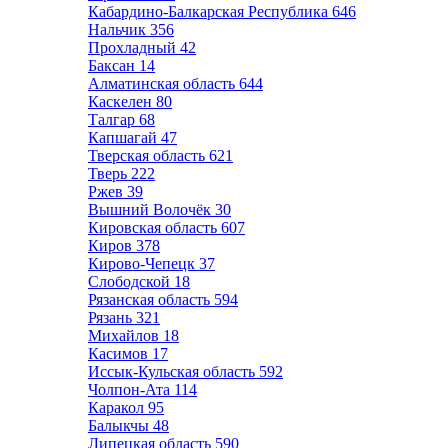
Кабардино-Балкарская Республика
646
Нальчик
356
Прохладный
42
Баксан
14
Алматинская область
644
Каскелен
80
Талгар
68
Капшагай
47
Тверская область
621
Тверь
222
Ржев
39
Вышний Волочёк
30
Кировская область
607
Киров
378
Кирово-Чепецк
37
Слободской
18
Рязанская область
594
Рязань
321
Михайлов
18
Касимов
17
Иссык-Кульская область
592
Чолпон-Ата
114
Каракол
95
Балыкчы
48
Липецкая область
590