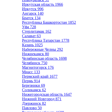
Иркутская область
1966
Иркутск
996
Ангарск
140
Братск
134
Республика Башкортостан
1852
Уфа
728
Стерлитамак
162
Салават
63
Республика Татарстан
1778
Казань
1025
Набережные Челны
292
Нижнекамск
80
Челябинская область
1698
Челябинск
750
Магнитогорск
176
Миасс
133
Пермский край
1677
Пермь
914
Березники
69
Соликамск
62
Нижегородская область
1647
Нижний Новгород
871
Дзержинск
82
Павлово
50