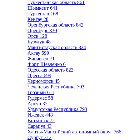
Туркестанская область
861
Шымкент
641
Туркестан
168
Кентау
28
Оренбургская область
842
Оренбург
330
Орск
128
Бузулук
48
Мангистауская область
824
Актау
599
Жанаозен
71
Форт-Шевченко
6
Одесская область
822
Одесса
699
Черноморск
45
Чеченская Республика
793
Грозный
611
Гудермес
58
Аргун
37
Удмуртская Республика
793
Ижевск
448
Воткинск
72
Сарапул
43
Ханты-Мансийский автономный округ
766
Сургут
312