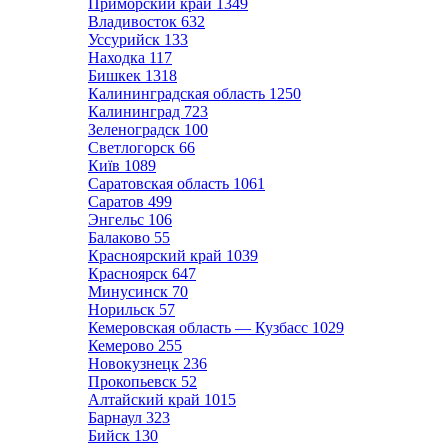
Приморский край
1349
Владивосток
632
Уссурийск
133
Находка
117
Бишкек
1318
Калининградская область
1250
Калининград
723
Зеленоградск
100
Светлогорск
66
Київ
1089
Саратовская область
1061
Саратов
499
Энгельс
106
Балаково
55
Красноярский край
1039
Красноярск
647
Минусинск
70
Норильск
57
Кемеровская область — Кузбасс
1029
Кемерово
255
Новокузнецк
236
Прокопьевск
52
Алтайский край
1015
Барнаул
323
Бийск
130