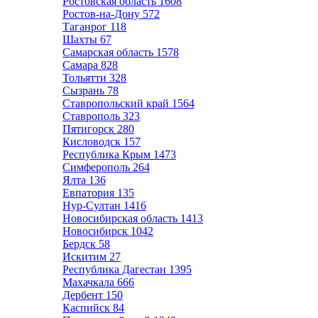
Ростовская область
1608
Ростов-на-Дону
572
Таганрог
118
Шахты
67
Самарская область
1578
Самара
828
Тольятти
328
Сызрань
78
Ставропольский край
1564
Ставрополь
323
Пятигорск
280
Кисловодск
157
Республика Крым
1473
Симферополь
264
Ялта
136
Евпатория
135
Нур-Султан
1416
Новосибирская область
1413
Новосибирск
1042
Бердск
58
Искитим
27
Республика Дагестан
1395
Махачкала
666
Дербент
150
Каспийск
84