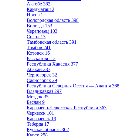
Актобе
382
Кандыагаш
2
Иргиз
1
Вологодская область
398
Вологда
153
Череповец
103
Сокол
13
Тамбовская область
391
Тамбов
241
Котовск
16
Рассказово
12
Республика Хакасия
377
Абакан
237
Черногорск
32
Саяногорск
29
Республика Северная Осетия — Алания
368
Владикавказ
297
Моздок
35
Беслан
9
Карачаево-Черкесская Республика
363
Черкесск
101
Карачаевск
19
Теберда
17
Курская область
362
Курск
258