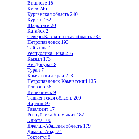
Вишневе
18
Киев
246
Курганская область
240
Курган
162
Шадринск
20
Катайск
2
Северо-Казахстанская область
232
Петропавловск
193
Тайынша
1
Республика Тыва
216
Кызыл
173
Ак-Довурак
8
Туран
7
Камчатский край
213
Петропавловск-Камчатский
135
Елизово
36
Вилючинск
9
Ташкентская область
209
Чирчик
69
Газалкент
17
Республика Калмыкия
182
Элиста
106
Джалал-Абадская область
179
Джалал-Абад
74
Токтогул
8