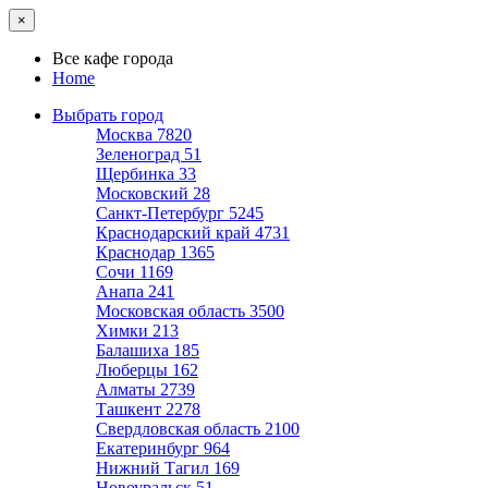
×
Все кафе города
Home
Выбрать город
Москва
7820
Зеленоград
51
Щербинка
33
Московский
28
Санкт-Петербург
5245
Краснодарский край
4731
Краснодар
1365
Сочи
1169
Анапа
241
Московская область
3500
Химки
213
Балашиха
185
Люберцы
162
Алматы
2739
Ташкент
2278
Свердловская область
2100
Екатеринбург
964
Нижний Тагил
169
Новоуральск
51