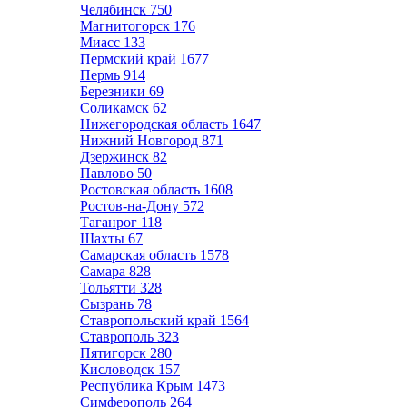
Челябинск
750
Магнитогорск
176
Миасс
133
Пермский край
1677
Пермь
914
Березники
69
Соликамск
62
Нижегородская область
1647
Нижний Новгород
871
Дзержинск
82
Павлово
50
Ростовская область
1608
Ростов-на-Дону
572
Таганрог
118
Шахты
67
Самарская область
1578
Самара
828
Тольятти
328
Сызрань
78
Ставропольский край
1564
Ставрополь
323
Пятигорск
280
Кисловодск
157
Республика Крым
1473
Симферополь
264