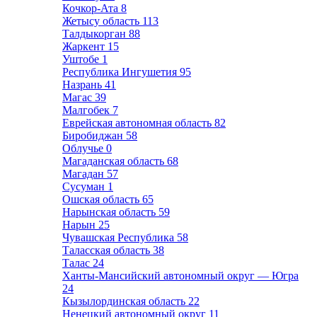
Кочкор-Ата
8
Жетысу область
113
Талдыкорган
88
Жаркент
15
Уштобе
1
Республика Ингушетия
95
Назрань
41
Магас
39
Малгобек
7
Еврейская автономная область
82
Биробиджан
58
Облучье
0
Магаданская область
68
Магадан
57
Сусуман
1
Ошская область
65
Нарынская область
59
Нарын
25
Чувашская Республика
58
Таласская область
38
Талас
24
Ханты-Мансийский автономный округ — Югра
24
Кызылординская область
22
Ненецкий автономный округ
11