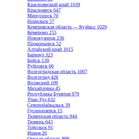
Красноярский край
1039
Красноярск
647
Минусинск
70
Норильск
57
Кемеровская область — Кузбасс
1029
Кемерово
255
Новокузнецк
236
Прокопьевск
52
Алтайский край
1015
Барнаул
323
Бийск
130
Рубцовск
66
Волгоградская область
1007
Волгоград
426
Волжский
109
Михайловка
45
Республика Бурятия
979
Улан-Удэ
632
Северобайкальск
39
Гусиноозерск
15
Тюменская область
944
Тюмень
643
Тобольск
91
Ишим
26
Омская область
898