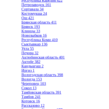
Республика Карелия
422
Петрозаводск
161
Сортавала
34
Костомукша
24
Ош
421
Брянская область
411
Брянск
193
Клинцы
33
Новозыбков
16
Республика Коми
410
Сыктывкар
136
Ухта
55
Печора
32
Актюбинская область
401
Актобе
382
Кандыагаш
2
Иргиз
1
Вологодская область
398
Вологда
153
Череповец
103
Сокол
13
Тамбовская область
391
Тамбов
241
Котовск
16
Рассказово
12