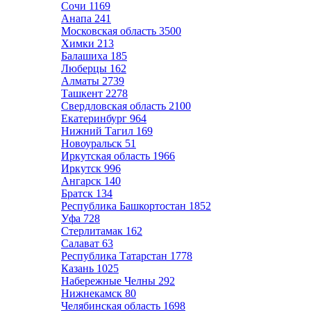
Сочи
1169
Анапа
241
Московская область
3500
Химки
213
Балашиха
185
Люберцы
162
Алматы
2739
Ташкент
2278
Свердловская область
2100
Екатеринбург
964
Нижний Тагил
169
Новоуральск
51
Иркутская область
1966
Иркутск
996
Ангарск
140
Братск
134
Республика Башкортостан
1852
Уфа
728
Стерлитамак
162
Салават
63
Республика Татарстан
1778
Казань
1025
Набережные Челны
292
Нижнекамск
80
Челябинская область
1698