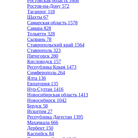
Ростовская область
1608
Ростов-на-Дону
572
Таганрог
118
Шахты
67
Самарская область
1578
Самара
828
Тольятти
328
Сызрань
78
Ставропольский край
1564
Ставрополь
323
Пятигорск
280
Кисловодск
157
Республика Крым
1473
Симферополь
264
Ялта
136
Евпатория
135
Нур-Султан
1416
Новосибирская область
1413
Новосибирск
1042
Бердск
58
Искитим
27
Республика Дагестан
1395
Махачкала
666
Дербент
150
Каспийск
84