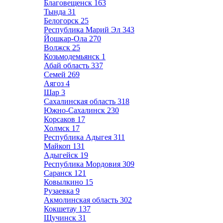
Благовещенск
163
Тында
31
Белогорск
25
Республика Марий Эл
343
Йошкар-Ола
270
Волжск
25
Козьмодемьянск
1
Абай область
337
Семей
269
Аягоз
4
Шар
3
Сахалинская область
318
Южно-Сахалинск
230
Корсаков
17
Холмск
17
Республика Адыгея
311
Майкоп
131
Адыгейск
19
Республика Мордовия
309
Саранск
121
Ковылкино
15
Рузаевка
9
Акмолинская область
302
Кокшетау
137
Щучинск
31