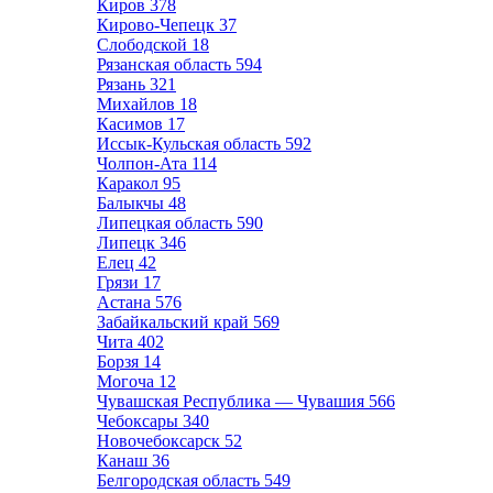
Киров
378
Кирово-Чепецк
37
Слободской
18
Рязанская область
594
Рязань
321
Михайлов
18
Касимов
17
Иссык-Кульская область
592
Чолпон-Ата
114
Каракол
95
Балыкчы
48
Липецкая область
590
Липецк
346
Елец
42
Грязи
17
Астана
576
Забайкальский край
569
Чита
402
Борзя
14
Могоча
12
Чувашская Республика — Чувашия
566
Чебоксары
340
Новочебоксарск
52
Канаш
36
Белгородская область
549