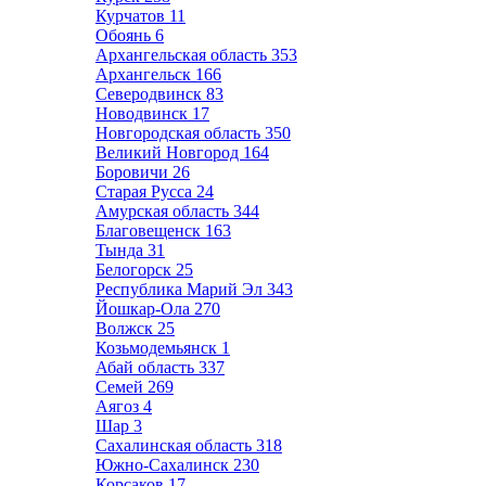
Курчатов
11
Обоянь
6
Архангельская область
353
Архангельск
166
Северодвинск
83
Новодвинск
17
Новгородская область
350
Великий Новгород
164
Боровичи
26
Старая Русса
24
Амурская область
344
Благовещенск
163
Тында
31
Белогорск
25
Республика Марий Эл
343
Йошкар-Ола
270
Волжск
25
Козьмодемьянск
1
Абай область
337
Семей
269
Аягоз
4
Шар
3
Сахалинская область
318
Южно-Сахалинск
230
Корсаков
17