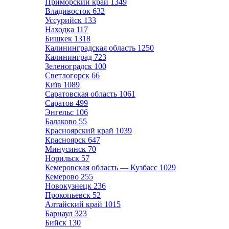
Приморский край
1349
Владивосток
632
Уссурийск
133
Находка
117
Бишкек
1318
Калининградская область
1250
Калининград
723
Зеленоградск
100
Светлогорск
66
Київ
1089
Саратовская область
1061
Саратов
499
Энгельс
106
Балаково
55
Красноярский край
1039
Красноярск
647
Минусинск
70
Норильск
57
Кемеровская область — Кузбасс
1029
Кемерово
255
Новокузнецк
236
Прокопьевск
52
Алтайский край
1015
Барнаул
323
Бийск
130