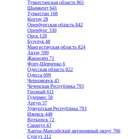
Туркестанская область
861
Шымкент
641
Туркестан
168
Кентау
28
Оренбургская область
842
Оренбург
330
Орск
128
Бузулук
48
Мангистауская область
824
Актау
599
Жанаозен
71
Форт-Шевченко
6
Одесская область
822
Одесса
699
Черноморск
45
Чеченская Республика
793
Грозный
611
Гудермес
58
Аргун
37
Удмуртская Республика
793
Ижевск
448
Воткинск
72
Сарапул
43
Ханты-Мансийский автономный округ
766
Сургут
312