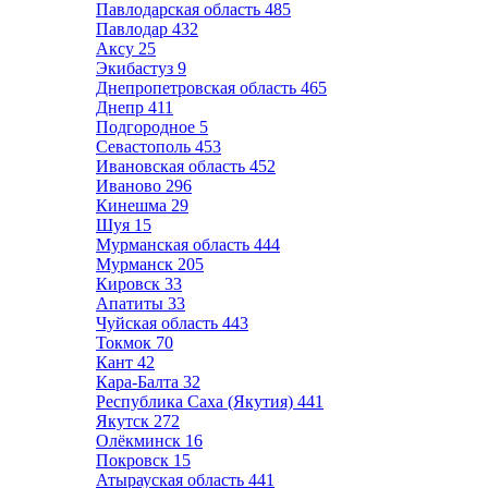
Павлодарская область
485
Павлодар
432
Аксу
25
Экибастуз
9
Днепропетровская область
465
Днепр
411
Подгородное
5
Севастополь
453
Ивановская область
452
Иваново
296
Кинешма
29
Шуя
15
Мурманская область
444
Мурманск
205
Кировск
33
Апатиты
33
Чуйская область
443
Токмок
70
Кант
42
Кара-Балта
32
Республика Саха (Якутия)
441
Якутск
272
Олёкминск
16
Покровск
15
Атырауская область
441