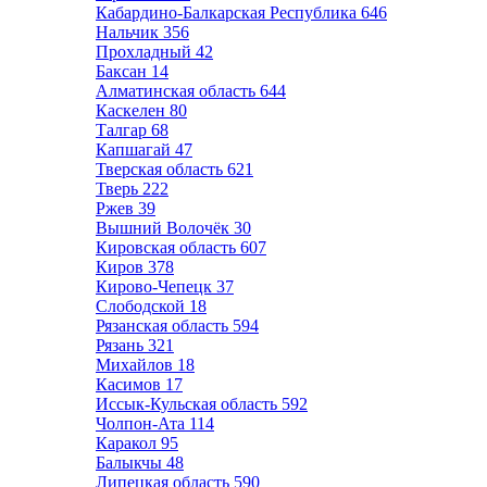
Кабардино-Балкарская Республика
646
Нальчик
356
Прохладный
42
Баксан
14
Алматинская область
644
Каскелен
80
Талгар
68
Капшагай
47
Тверская область
621
Тверь
222
Ржев
39
Вышний Волочёк
30
Кировская область
607
Киров
378
Кирово-Чепецк
37
Слободской
18
Рязанская область
594
Рязань
321
Михайлов
18
Касимов
17
Иссык-Кульская область
592
Чолпон-Ата
114
Каракол
95
Балыкчы
48
Липецкая область
590