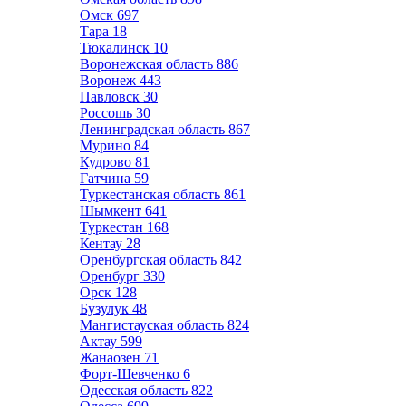
Омск
697
Тара
18
Тюкалинск
10
Воронежская область
886
Воронеж
443
Павловск
30
Россошь
30
Ленинградская область
867
Мурино
84
Кудрово
81
Гатчина
59
Туркестанская область
861
Шымкент
641
Туркестан
168
Кентау
28
Оренбургская область
842
Оренбург
330
Орск
128
Бузулук
48
Мангистауская область
824
Актау
599
Жанаозен
71
Форт-Шевченко
6
Одесская область
822