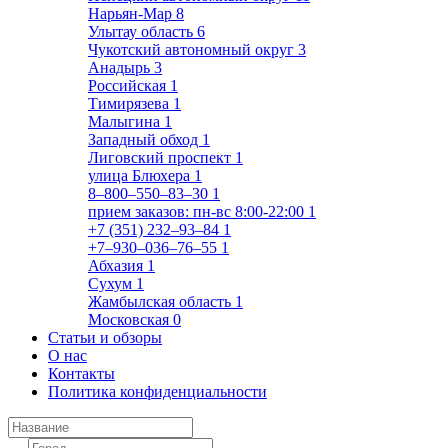
Нарьян-Мар
8
Улытау область
6
Чукотский автономный округ
3
Анадырь
3
Российская
1
Тимирязева
1
Малыгина
1
Западный обход
1
Лиговский проспект
1
улица Блюхера
1
8‒800‒550‒83‒30
1
прием заказов: пн-вс 8:00-22:00
1
+7 (351) 232‒93‒84
1
+7‒930‒036‒76‒55
1
Абхазия
1
Сухум
1
Жамбылская область
1
Московская
0
Статьи и обзоры
О нас
Контакты
Политика конфиденциальности