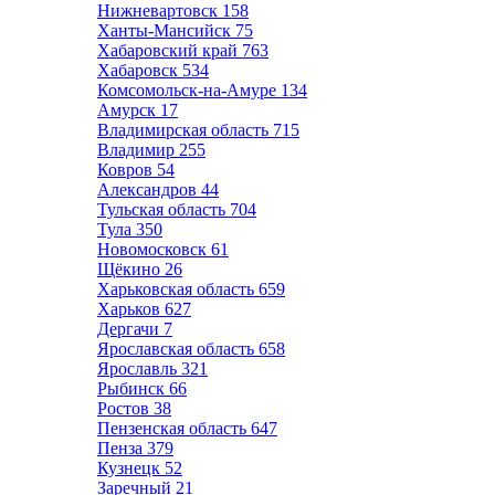
Нижневартовск
158
Ханты-Мансийск
75
Хабаровский край
763
Хабаровск
534
Комсомольск-на-Амуре
134
Амурск
17
Владимирская область
715
Владимир
255
Ковров
54
Александров
44
Тульская область
704
Тула
350
Новомосковск
61
Щёкино
26
Харьковская область
659
Харьков
627
Дергачи
7
Ярославская область
658
Ярославль
321
Рыбинск
66
Ростов
38
Пензенская область
647
Пенза
379
Кузнецк
52
Заречный
21