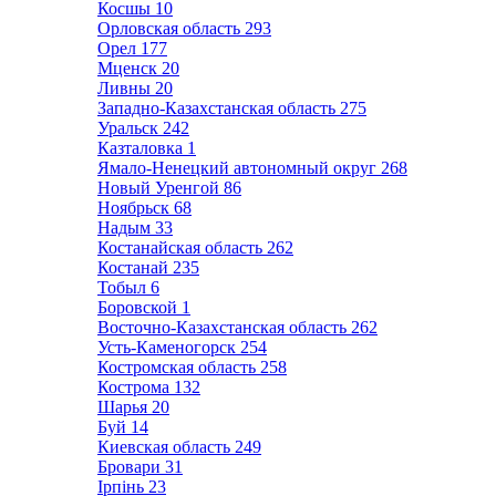
Косшы
10
Орловская область
293
Орел
177
Мценск
20
Ливны
20
Западно-Казахстанская область
275
Уральск
242
Казталовка
1
Ямало-Ненецкий автономный округ
268
Новый Уренгой
86
Ноябрьск
68
Надым
33
Костанайская область
262
Костанай
235
Тобыл
6
Боровской
1
Восточно-Казахстанская область
262
Усть-Каменогорск
254
Костромская область
258
Кострома
132
Шарья
20
Буй
14
Киевская область
249
Бровари
31
Ірпінь
23