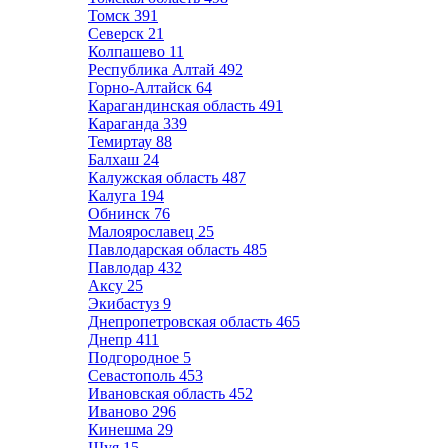
Томск
391
Северск
21
Колпашево
11
Республика Алтай
492
Горно-Алтайск
64
Карагандинская область
491
Караганда
339
Темиртау
88
Балхаш
24
Калужская область
487
Калуга
194
Обнинск
76
Малоярославец
25
Павлодарская область
485
Павлодар
432
Аксу
25
Экибастуз
9
Днепропетровская область
465
Днепр
411
Подгородное
5
Севастополь
453
Ивановская область
452
Иваново
296
Кинешма
29
Шуя
15