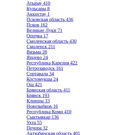
Атырау
410
Кульсары
8
Аккистау
1
Псковская область
436
Псков
162
Великие Луки
71
Опочка
17
Смоленская область
430
Смоленск
211
Вязьма
28
Ярцево
24
Республика Карелия
422
Петрозаводск
161
Сортавала
34
Костомукша
24
Ош
421
Брянская область
411
Брянск
193
Клинцы
33
Новозыбков
16
Республика Коми
410
Сыктывкар
136
Ухта
55
Печора
32
Актюбинская область
401