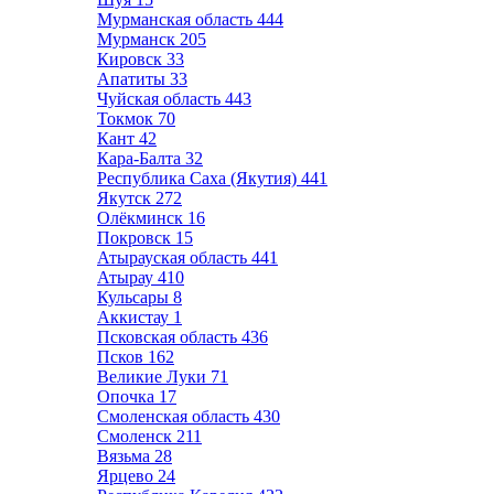
Мурманская область
444
Мурманск
205
Кировск
33
Апатиты
33
Чуйская область
443
Токмок
70
Кант
42
Кара-Балта
32
Республика Саха (Якутия)
441
Якутск
272
Олёкминск
16
Покровск
15
Атырауская область
441
Атырау
410
Кульсары
8
Аккистау
1
Псковская область
436
Псков
162
Великие Луки
71
Опочка
17
Смоленская область
430
Смоленск
211
Вязьма
28
Ярцево
24