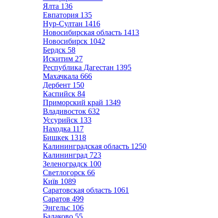
Ялта
136
Евпатория
135
Нур-Султан
1416
Новосибирская область
1413
Новосибирск
1042
Бердск
58
Искитим
27
Республика Дагестан
1395
Махачкала
666
Дербент
150
Каспийск
84
Приморский край
1349
Владивосток
632
Уссурийск
133
Находка
117
Бишкек
1318
Калининградская область
1250
Калининград
723
Зеленоградск
100
Светлогорск
66
Київ
1089
Саратовская область
1061
Саратов
499
Энгельс
106
Балаково
55