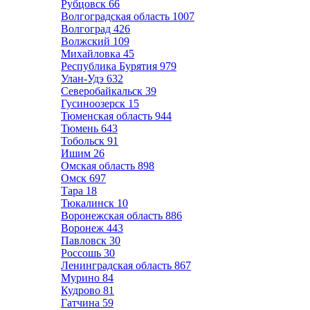
Рубцовск
66
Волгоградская область
1007
Волгоград
426
Волжский
109
Михайловка
45
Республика Бурятия
979
Улан-Удэ
632
Северобайкальск
39
Гусиноозерск
15
Тюменская область
944
Тюмень
643
Тобольск
91
Ишим
26
Омская область
898
Омск
697
Тара
18
Тюкалинск
10
Воронежская область
886
Воронеж
443
Павловск
30
Россошь
30
Ленинградская область
867
Мурино
84
Кудрово
81
Гатчина
59