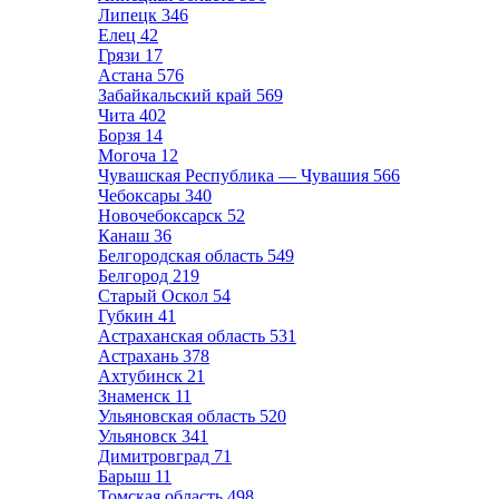
Липецк
346
Елец
42
Грязи
17
Астана
576
Забайкальский край
569
Чита
402
Борзя
14
Могоча
12
Чувашская Республика — Чувашия
566
Чебоксары
340
Новочебоксарск
52
Канаш
36
Белгородская область
549
Белгород
219
Старый Оскол
54
Губкин
41
Астраханская область
531
Астрахань
378
Ахтубинск
21
Знаменск
11
Ульяновская область
520
Ульяновск
341
Димитровград
71
Барыш
11
Томская область
498