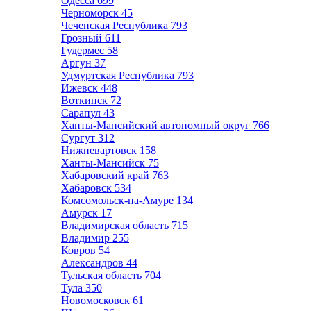
Одесса
699
Черноморск
45
Чеченская Республика
793
Грозный
611
Гудермес
58
Аргун
37
Удмуртская Республика
793
Ижевск
448
Воткинск
72
Сарапул
43
Ханты-Мансийский автономный округ
766
Сургут
312
Нижневартовск
158
Ханты-Мансийск
75
Хабаровский край
763
Хабаровск
534
Комсомольск-на-Амуре
134
Амурск
17
Владимирская область
715
Владимир
255
Ковров
54
Александров
44
Тульская область
704
Тула
350
Новомосковск
61