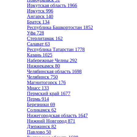
Иркутская область
1966
Иркутск
996
Ангарск
140
Братск
134
Республика Башкортостан
1852
Уфа
728
Стерлитамак
162
Салават
63
Республика Татарстан
1778
Казань
1025
Набережные Челны
292
Нижнекамск
80
Челябинская область
1698
Челябинск
750
Магнитогорск
176
Миасс
133
Пермский край
1677
Пермь
914
Березники
69
Соликамск
62
Нижегородская область
1647
Нижний Новгород
871
Дзержинск
82
Павлово
50