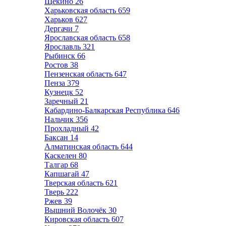
Щёкино
26
Харьковская область
659
Харьков
627
Дергачи
7
Ярославская область
658
Ярославль
321
Рыбинск
66
Ростов
38
Пензенская область
647
Пенза
379
Кузнецк
52
Заречный
21
Кабардино-Балкарская Республика
646
Нальчик
356
Прохладный
42
Баксан
14
Алматинская область
644
Каскелен
80
Талгар
68
Капшагай
47
Тверская область
621
Тверь
222
Ржев
39
Вышний Волочёк
30
Кировская область
607