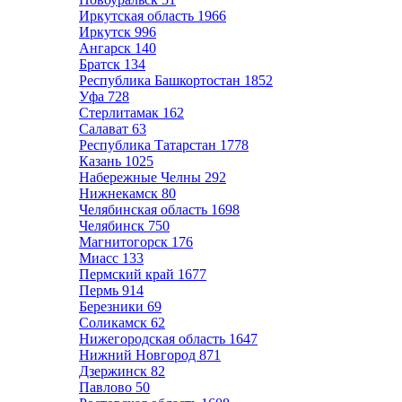
Иркутская область
1966
Иркутск
996
Ангарск
140
Братск
134
Республика Башкортостан
1852
Уфа
728
Стерлитамак
162
Салават
63
Республика Татарстан
1778
Казань
1025
Набережные Челны
292
Нижнекамск
80
Челябинская область
1698
Челябинск
750
Магнитогорск
176
Миасс
133
Пермский край
1677
Пермь
914
Березники
69
Соликамск
62
Нижегородская область
1647
Нижний Новгород
871
Дзержинск
82
Павлово
50