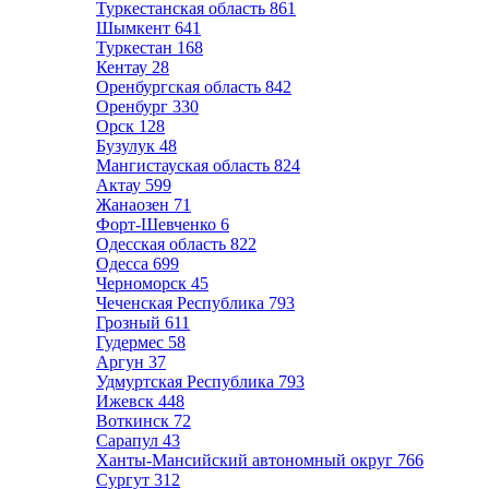
Туркестанская область
861
Шымкент
641
Туркестан
168
Кентау
28
Оренбургская область
842
Оренбург
330
Орск
128
Бузулук
48
Мангистауская область
824
Актау
599
Жанаозен
71
Форт-Шевченко
6
Одесская область
822
Одесса
699
Черноморск
45
Чеченская Республика
793
Грозный
611
Гудермес
58
Аргун
37
Удмуртская Республика
793
Ижевск
448
Воткинск
72
Сарапул
43
Ханты-Мансийский автономный округ
766
Сургут
312