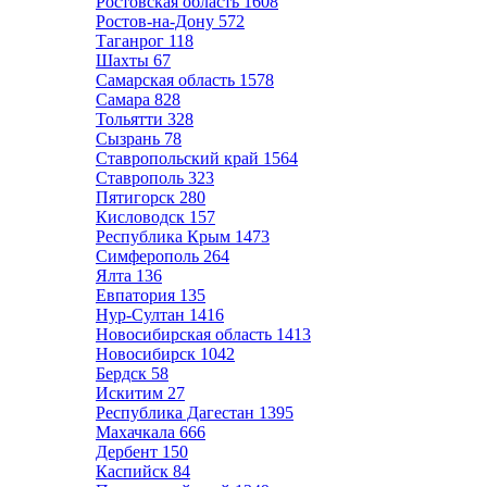
Ростовская область
1608
Ростов-на-Дону
572
Таганрог
118
Шахты
67
Самарская область
1578
Самара
828
Тольятти
328
Сызрань
78
Ставропольский край
1564
Ставрополь
323
Пятигорск
280
Кисловодск
157
Республика Крым
1473
Симферополь
264
Ялта
136
Евпатория
135
Нур-Султан
1416
Новосибирская область
1413
Новосибирск
1042
Бердск
58
Искитим
27
Республика Дагестан
1395
Махачкала
666
Дербент
150
Каспийск
84