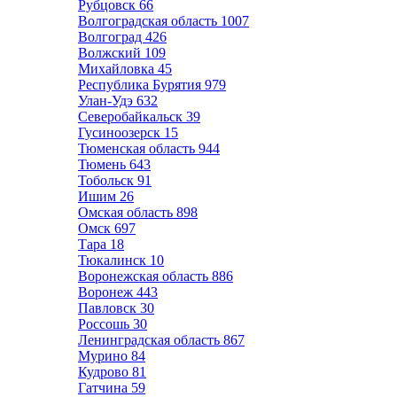
Рубцовск
66
Волгоградская область
1007
Волгоград
426
Волжский
109
Михайловка
45
Республика Бурятия
979
Улан-Удэ
632
Северобайкальск
39
Гусиноозерск
15
Тюменская область
944
Тюмень
643
Тобольск
91
Ишим
26
Омская область
898
Омск
697
Тара
18
Тюкалинск
10
Воронежская область
886
Воронеж
443
Павловск
30
Россошь
30
Ленинградская область
867
Мурино
84
Кудрово
81
Гатчина
59