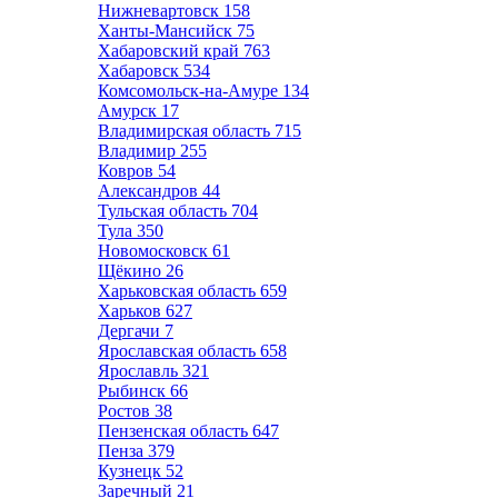
Нижневартовск
158
Ханты-Мансийск
75
Хабаровский край
763
Хабаровск
534
Комсомольск-на-Амуре
134
Амурск
17
Владимирская область
715
Владимир
255
Ковров
54
Александров
44
Тульская область
704
Тула
350
Новомосковск
61
Щёкино
26
Харьковская область
659
Харьков
627
Дергачи
7
Ярославская область
658
Ярославль
321
Рыбинск
66
Ростов
38
Пензенская область
647
Пенза
379
Кузнецк
52
Заречный
21