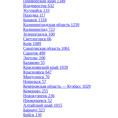
Приморский край
1349
Владивосток
632
Уссурийск
133
Находка
117
Бишкек
1318
Калининградская область
1250
Калининград
723
Зеленоградск
100
Светлогорск
66
Київ
1089
Саратовская область
1061
Саратов
499
Энгельс
106
Балаково
55
Красноярский край
1039
Красноярск
647
Минусинск
70
Норильск
57
Кемеровская область — Кузбасс
1029
Кемерово
255
Новокузнецк
236
Прокопьевск
52
Алтайский край
1015
Барнаул
323
Бийск
130