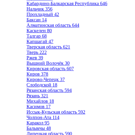
Кабардино-Балкарская Республика
646
Нальчик
356
Прохладный
42
Баксан
14
Алматинская область
644
Каскелен
80
Талгар
68
Капшагай
47
Тверская область
621
Тверь
222
Ржев
39
Вышний Волочёк
30
Кировская область
607
Киров
378
Кирово-Чепецк
37
Слободской
18
Рязанская область
594
Рязань
321
Михайлов
18
Касимов
17
Иссык-Кульская область
592
Чолпон-Ата
114
Каракол
95
Балыкчы
48
Липецкая область
590