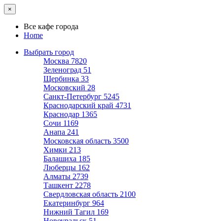
×
Все кафе города
Home
Выбрать город
Москва
7820
Зеленоград
51
Щербинка
33
Московский
28
Санкт-Петербург
5245
Краснодарский край
4731
Краснодар
1365
Сочи
1169
Анапа
241
Московская область
3500
Химки
213
Балашиха
185
Люберцы
162
Алматы
2739
Ташкент
2278
Свердловская область
2100
Екатеринбург
964
Нижний Тагил
169
Новоуральск
51