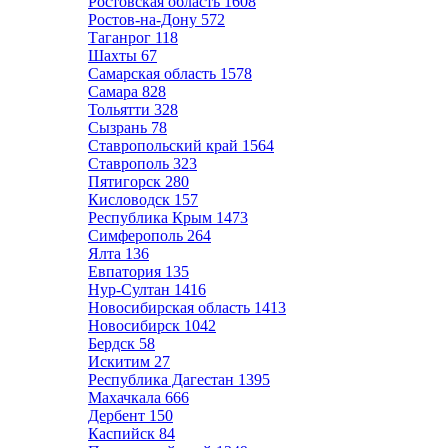
Ростовская область
1608
Ростов-на-Дону
572
Таганрог
118
Шахты
67
Самарская область
1578
Самара
828
Тольятти
328
Сызрань
78
Ставропольский край
1564
Ставрополь
323
Пятигорск
280
Кисловодск
157
Республика Крым
1473
Симферополь
264
Ялта
136
Евпатория
135
Нур-Султан
1416
Новосибирская область
1413
Новосибирск
1042
Бердск
58
Искитим
27
Республика Дагестан
1395
Махачкала
666
Дербент
150
Каспийск
84