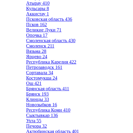
Атырау
410
Кульсары
8
Аккистау
1
Псковская область
436
Псков
162
Великие Луки
71
Опочка
17
Смоленская область
430
Смоленск
211
Вязьма
28
Ярцево
24
Республика Карелия
422
Петрозаводск
161
Сортавала
34
Костомукша
24
Ош
421
Брянская область
411
Брянск
193
Клинцы
33
Новозыбков
16
Республика Коми
410
Сыктывкар
136
Ухта
55
Печора
32
Актюбинская область
401