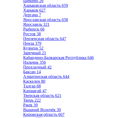
Щёкино
26
Харьковская область
659
Харьков
627
Дергачи
7
Ярославская область
658
Ярославль
321
Рыбинск
66
Ростов
38
Пензенская область
647
Пенза
379
Кузнецк
52
Заречный
21
Кабардино-Балкарская Республика
646
Нальчик
356
Прохладный
42
Баксан
14
Алматинская область
644
Каскелен
80
Талгар
68
Капшагай
47
Тверская область
621
Тверь
222
Ржев
39
Вышний Волочёк
30
Кировская область
607