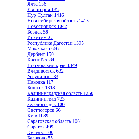
Ялта
136
Евпатория
135
Нур-Султан
1416
Новосибирская область
1413
Новосибирск
1042
Бердск
58
Искитим
27
Республика Дагестан
1395
Махачкала
666
Дербент
150
Каспийск
84
Приморский край
1349
Владивосток
632
Уссурийск
133
Находка
117
Бишкек
1318
Калининградская область
1250
Калининград
723
Зеленоградск
100
Светлогорск
66
Київ
1089
Саратовская область
1061
Саратов
499
Энгельс
106
Балаково
55