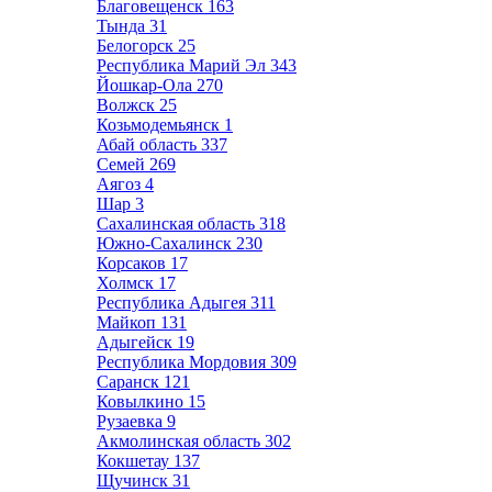
Благовещенск
163
Тында
31
Белогорск
25
Республика Марий Эл
343
Йошкар-Ола
270
Волжск
25
Козьмодемьянск
1
Абай область
337
Семей
269
Аягоз
4
Шар
3
Сахалинская область
318
Южно-Сахалинск
230
Корсаков
17
Холмск
17
Республика Адыгея
311
Майкоп
131
Адыгейск
19
Республика Мордовия
309
Саранск
121
Ковылкино
15
Рузаевка
9
Акмолинская область
302
Кокшетау
137
Щучинск
31