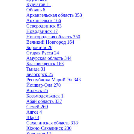
Курчатов
11
Обоянь
6
Архангельская область
353
Архангельск
166
Северодвинск
83
Новодвинск
17
Новгородская область
350
Великий Новгород
164
Боровичи
26
Старая Русса
24
Амурская область
344
Благовещенск
163
Тында
31
Белогорск
25
Республика Марий Эл
343
Йошкар-Ола
270
Волжск
25
Козьмодемьянск
1
Абай область
337
Семей
269
Аягоз
4
Шар
3
Сахалинская область
318
Южно-Сахалинск
230
Корсаков
17