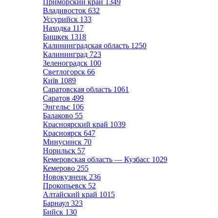
Приморский край
1349
Владивосток
632
Уссурийск
133
Находка
117
Бишкек
1318
Калининградская область
1250
Калининград
723
Зеленоградск
100
Светлогорск
66
Київ
1089
Саратовская область
1061
Саратов
499
Энгельс
106
Балаково
55
Красноярский край
1039
Красноярск
647
Минусинск
70
Норильск
57
Кемеровская область — Кузбасс
1029
Кемерово
255
Новокузнецк
236
Прокопьевск
52
Алтайский край
1015
Барнаул
323
Бийск
130