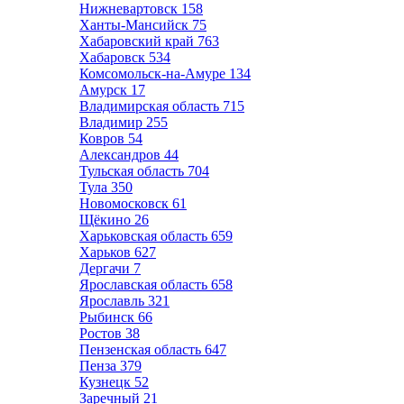
Нижневартовск
158
Ханты-Мансийск
75
Хабаровский край
763
Хабаровск
534
Комсомольск-на-Амуре
134
Амурск
17
Владимирская область
715
Владимир
255
Ковров
54
Александров
44
Тульская область
704
Тула
350
Новомосковск
61
Щёкино
26
Харьковская область
659
Харьков
627
Дергачи
7
Ярославская область
658
Ярославль
321
Рыбинск
66
Ростов
38
Пензенская область
647
Пенза
379
Кузнецк
52
Заречный
21