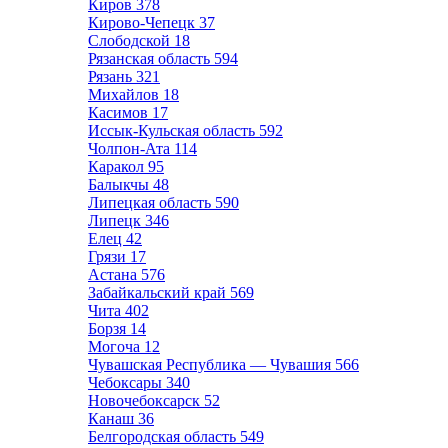
Киров
378
Кирово-Чепецк
37
Слободской
18
Рязанская область
594
Рязань
321
Михайлов
18
Касимов
17
Иссык-Кульская область
592
Чолпон-Ата
114
Каракол
95
Балыкчы
48
Липецкая область
590
Липецк
346
Елец
42
Грязи
17
Астана
576
Забайкальский край
569
Чита
402
Борзя
14
Могоча
12
Чувашская Республика — Чувашия
566
Чебоксары
340
Новочебоксарск
52
Канаш
36
Белгородская область
549