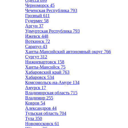
Одесса
699
Черноморск
45
Чеченская Республика
793
Грозный
611
Гудермес
58
Аргун
37
Удмуртская Республика
793
Ижевск
448
Воткинск
72
Сарапул
43
Ханты-Мансийский автономный округ
766
Сургут
312
Нижневартовск
158
Ханты-Мансийск
75
Хабаровский край
763
Хабаровск
534
Комсомольск-на-Амуре
134
Амурск
17
Владимирская область
715
Владимир
255
Ковров
54
Александров
44
Тульская область
704
Тула
350
Новомосковск
61