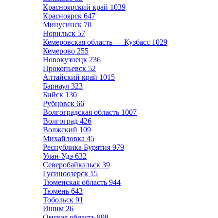
Красноярский край
1039
Красноярск
647
Минусинск
70
Норильск
57
Кемеровская область — Кузбасс
1029
Кемерово
255
Новокузнецк
236
Прокопьевск
52
Алтайский край
1015
Барнаул
323
Бийск
130
Рубцовск
66
Волгоградская область
1007
Волгоград
426
Волжский
109
Михайловка
45
Республика Бурятия
979
Улан-Удэ
632
Северобайкальск
39
Гусиноозерск
15
Тюменская область
944
Тюмень
643
Тобольск
91
Ишим
26
Омская область
898