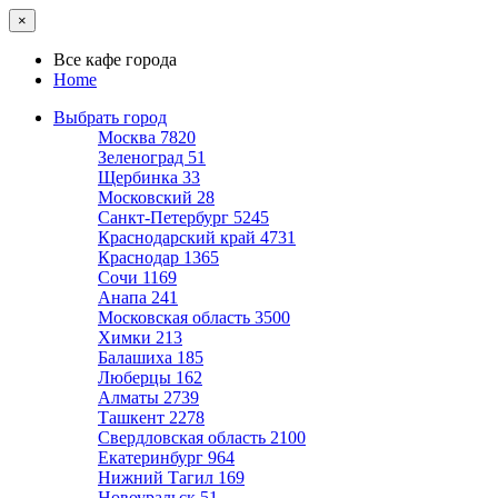
×
Все кафе города
Home
Выбрать город
Москва
7820
Зеленоград
51
Щербинка
33
Московский
28
Санкт-Петербург
5245
Краснодарский край
4731
Краснодар
1365
Сочи
1169
Анапа
241
Московская область
3500
Химки
213
Балашиха
185
Люберцы
162
Алматы
2739
Ташкент
2278
Свердловская область
2100
Екатеринбург
964
Нижний Тагил
169
Новоуральск
51