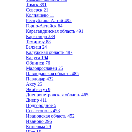
Томск
391
Северск
21
Колпашево
11
Республика Алтай
492
Горно-Алтайск
64
Карагандинская область
491
Караганда
339
Темиртау
88
Балхаш
24
Калужская область
487
Калуга
194
Обнинск
76
Малоярославец
25
Павлодарская область
485
Павлодар
432
Аксу
25
Экибастуз
9
Днепропетровская область
465
Днепр
411
Подгородное
5
Севастополь
453
Ивановская область
452
Иваново
296
Кинешма
29
Шуя
15