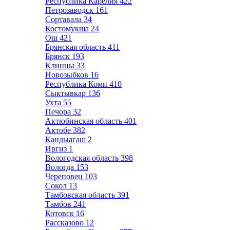
Республика Карелия
422
Петрозаводск
161
Сортавала
34
Костомукша
24
Ош
421
Брянская область
411
Брянск
193
Клинцы
33
Новозыбков
16
Республика Коми
410
Сыктывкар
136
Ухта
55
Печора
32
Актюбинская область
401
Актобе
382
Кандыагаш
2
Иргиз
1
Вологодская область
398
Вологда
153
Череповец
103
Сокол
13
Тамбовская область
391
Тамбов
241
Котовск
16
Рассказово
12