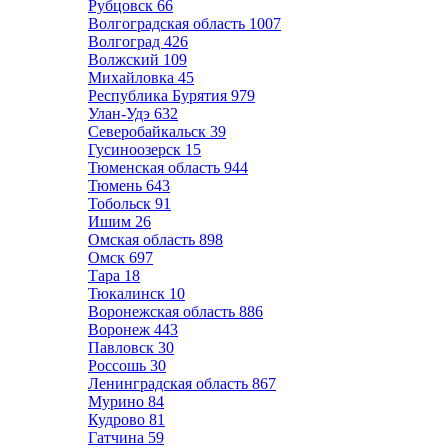
Рубцовск
66
Волгоградская область
1007
Волгоград
426
Волжский
109
Михайловка
45
Республика Бурятия
979
Улан-Удэ
632
Северобайкальск
39
Гусиноозерск
15
Тюменская область
944
Тюмень
643
Тобольск
91
Ишим
26
Омская область
898
Омск
697
Тара
18
Тюкалинск
10
Воронежская область
886
Воронеж
443
Павловск
30
Россошь
30
Ленинградская область
867
Мурино
84
Кудрово
81
Гатчина
59