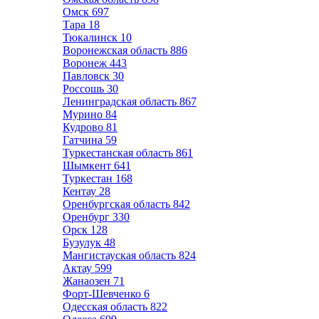
Омск
697
Тара
18
Тюкалинск
10
Воронежская область
886
Воронеж
443
Павловск
30
Россошь
30
Ленинградская область
867
Мурино
84
Кудрово
81
Гатчина
59
Туркестанская область
861
Шымкент
641
Туркестан
168
Кентау
28
Оренбургская область
842
Оренбург
330
Орск
128
Бузулук
48
Мангистауская область
824
Актау
599
Жанаозен
71
Форт-Шевченко
6
Одесская область
822