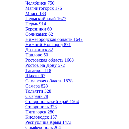
Челябинск
750
Магнитогорск
176
Миасс
133
Пермский край
1677
Пермь
914
Березники
69
Соликамск
62
Нижегородская область
1647
Нижний Новгород
871
Дзержинск
82
Павлово
50
Ростовская область
1608
Ростов-на-Дону
572
Таганрог
118
Шахты
67
Самарская область
1578
Самара
828
Тольятти
328
Сызрань
78
Ставропольский край
1564
Ставрополь
323
Пятигорск
280
Кисловодск
157
Республика Крым
1473
Симферополь
264