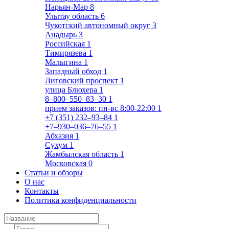
Нарьян-Мар
8
Улытау область
6
Чукотский автономный округ
3
Анадырь
3
Российская
1
Тимирязева
1
Малыгина
1
Западный обход
1
Лиговский проспект
1
улица Блюхера
1
8‒800‒550‒83‒30
1
прием заказов: пн-вс 8:00-22:00
1
+7 (351) 232‒93‒84
1
+7‒930‒036‒76‒55
1
Абхазия
1
Сухум
1
Жамбылская область
1
Московская
0
Статьи и обзоры
О нас
Контакты
Политика конфиденциальности