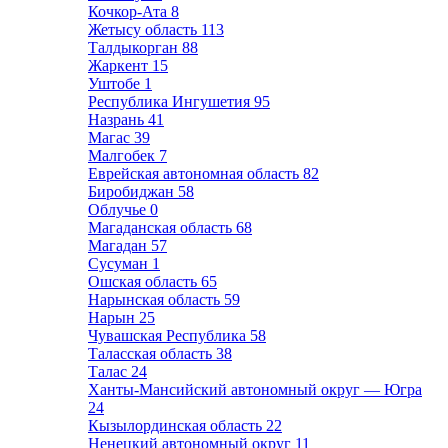
Кочкор-Ата
8
Жетысу область
113
Талдыкорган
88
Жаркент
15
Уштобе
1
Республика Ингушетия
95
Назрань
41
Магас
39
Малгобек
7
Еврейская автономная область
82
Биробиджан
58
Облучье
0
Магаданская область
68
Магадан
57
Сусуман
1
Ошская область
65
Нарынская область
59
Нарын
25
Чувашская Республика
58
Таласская область
38
Талас
24
Ханты-Мансийский автономный округ — Югра
24
Кызылординская область
22
Ненецкий автономный округ
11