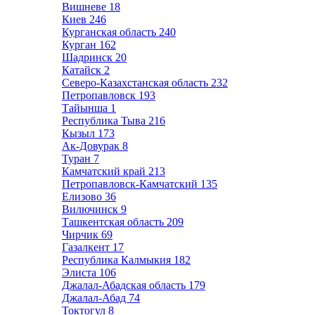
Вишневе
18
Киев
246
Курганская область
240
Курган
162
Шадринск
20
Катайск
2
Северо-Казахстанская область
232
Петропавловск
193
Тайынша
1
Республика Тыва
216
Кызыл
173
Ак-Довурак
8
Туран
7
Камчатский край
213
Петропавловск-Камчатский
135
Елизово
36
Вилючинск
9
Ташкентская область
209
Чирчик
69
Газалкент
17
Республика Калмыкия
182
Элиста
106
Джалал-Абадская область
179
Джалал-Абад
74
Токтогул
8