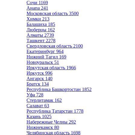
Сочи
1169
Анапа
241
Московская область
3500
Химки
213
Балашиха
185
Люберцы
162
Алматы
2739
Ташкент
2278
Свердловская область
2100
Екатеринбург
964
Нижний Тагил
169
Новоуральск
51
Иркутская область
1966
Иркутск
996
Ангарск
140
Братск
134
Республика Башкортостан
1852
Уфа
728
Стерлитамак
162
Салават
63
Республика Татарстан
1778
Казань
1025
Набережные Челны
292
Нижнекамск
80
Челябинская область
1698