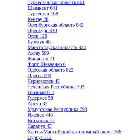
Туркестанская область
861
Шымкент
641
Туркестан
168
Кентау
28
Оренбургская область
842
Оренбург
330
Орск
128
Бузулук
48
Мангистауская область
824
Актау
599
Жанаозен
71
Форт-Шевченко
6
Одесская область
822
Одесса
699
Черноморск
45
Чеченская Республика
793
Грозный
611
Гудермес
58
Аргун
37
Удмуртская Республика
793
Ижевск
448
Воткинск
72
Сарапул
43
Ханты-Мансийский автономный округ
766
Сургут
312