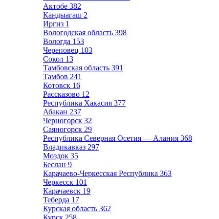
Актобе
382
Кандыагаш
2
Иргиз
1
Вологодская область
398
Вологда
153
Череповец
103
Сокол
13
Тамбовская область
391
Тамбов
241
Котовск
16
Рассказово
12
Республика Хакасия
377
Абакан
237
Черногорск
32
Саяногорск
29
Республика Северная Осетия — Алания
368
Владикавказ
297
Моздок
35
Беслан
9
Карачаево-Черкесская Республика
363
Черкесск
101
Карачаевск
19
Теберда
17
Курская область
362
Курск
258