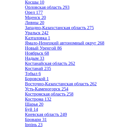
Косшы
10
Орловская область
293
Орел
177
Мценск
20
Ливны
20
Западно-Казахстанская область
275
Уральск
242
Казталовка
1
Ямало-Ненецкий автономный округ
268
Новый Уренгой
86
Ноябрьск
68
Надым
33
Костанайская область
262
Костанай
235
Тобыл
6
Боровской
1
Восточно-Казахстанская область
262
Усть-Каменогорск
254
Костромская область
258
Кострома
132
Шарья
20
Буй
14
Киевская область
249
Бровари
31
Ірпінь
23