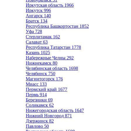
Иркутская область
1966
Иркутск
996
Ангарск
140
Братск
134
Республика Башкортостан
1852
Уфа
728
Стерлитамак
162
Салават
63
Республика Татарстан
1778
Казань
1025
Набережные Челны
292
Нижнекамск
80
Челябинская область
1698
Челябинск
750
Магнитогорск
176
Миасс
133
Пермский край
1677
Пермь
914
Березники
69
Соликамск
62
Нижегородская область
1647
Нижний Новгород
871
Дзержинск
82
Павлово
50