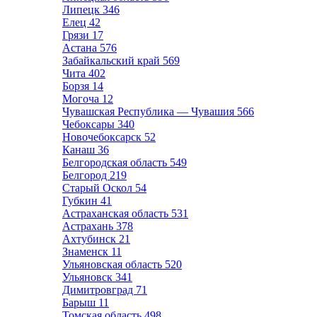
Липецк
346
Елец
42
Грязи
17
Астана
576
Забайкальский край
569
Чита
402
Борзя
14
Могоча
12
Чувашская Республика — Чувашия
566
Чебоксары
340
Новочебоксарск
52
Канаш
36
Белгородская область
549
Белгород
219
Старый Оскол
54
Губкин
41
Астраханская область
531
Астрахань
378
Ахтубинск
21
Знаменск
11
Ульяновская область
520
Ульяновск
341
Димитровград
71
Барыш
11
Томская область
498