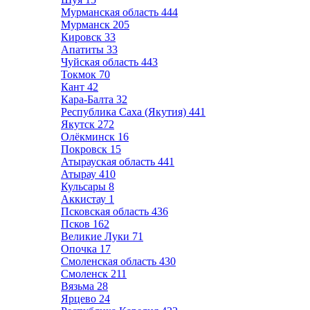
Мурманская область
444
Мурманск
205
Кировск
33
Апатиты
33
Чуйская область
443
Токмок
70
Кант
42
Кара-Балта
32
Республика Саха (Якутия)
441
Якутск
272
Олёкминск
16
Покровск
15
Атырауская область
441
Атырау
410
Кульсары
8
Аккистау
1
Псковская область
436
Псков
162
Великие Луки
71
Опочка
17
Смоленская область
430
Смоленск
211
Вязьма
28
Ярцево
24