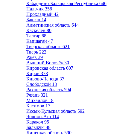
Кабардино-Балкарская Республика
646
Нальчик
356
Прохладный
42
Баксан
14
Алматинская область
644
Каскелен
80
Талгар
68
Капшагай
47
Тверская область
621
Тверь
222
Ржев
39
Вышний Волочёк
30
Кировская область
607
Киров
378
Кирово-Чепецк
37
Слободской
18
Рязанская область
594
Рязань
321
Михайлов
18
Касимов
17
Иссык-Кульская область
592
Чолпон-Ата
114
Каракол
95
Балыкчы
48
Липецкая область
590