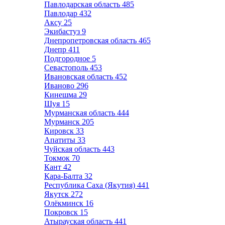
Павлодарская область
485
Павлодар
432
Аксу
25
Экибастуз
9
Днепропетровская область
465
Днепр
411
Подгородное
5
Севастополь
453
Ивановская область
452
Иваново
296
Кинешма
29
Шуя
15
Мурманская область
444
Мурманск
205
Кировск
33
Апатиты
33
Чуйская область
443
Токмок
70
Кант
42
Кара-Балта
32
Республика Саха (Якутия)
441
Якутск
272
Олёкминск
16
Покровск
15
Атырауская область
441