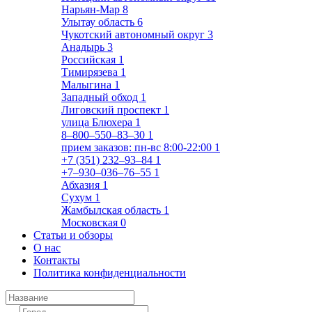
Нарьян-Мар
8
Улытау область
6
Чукотский автономный округ
3
Анадырь
3
Российская
1
Тимирязева
1
Малыгина
1
Западный обход
1
Лиговский проспект
1
улица Блюхера
1
8‒800‒550‒83‒30
1
прием заказов: пн-вс 8:00-22:00
1
+7 (351) 232‒93‒84
1
+7‒930‒036‒76‒55
1
Абхазия
1
Сухум
1
Жамбылская область
1
Московская
0
Статьи и обзоры
О нас
Контакты
Политика конфиденциальности