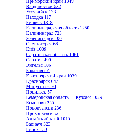
Приморский край
1349
Владивосток
632
Уссурийск
133
Находка
117
Бишкек
1318
Калининградская область
1250
Калининград
723
Зеленоградск
100
Светлогорск
66
Київ
1089
Саратовская область
1061
Саратов
499
Энгельс
106
Балаково
55
Красноярский край
1039
Красноярск
647
Минусинск
70
Норильск
57
Кемеровская область — Кузбасс
1029
Кемерово
255
Новокузнецк
236
Прокопьевск
52
Алтайский край
1015
Барнаул
323
Бийск
130