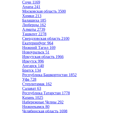
Сочи
1169
Анапа
241
Московская область
3500
Химки
213
Балашиха
185
Люберцы
162
Алматы
2739
Ташкент
2278
Свердловская область
2100
Екатеринбург
964
Нижний Тагил
169
Новоуральск
51
Иркутская область
1966
Иркутск
996
Ангарск
140
Братск
134
Республика Башкортостан
1852
Уфа
728
Стерлитамак
162
Салават
63
Республика Татарстан
1778
Казань
1025
Набережные Челны
292
Нижнекамск
80
Челябинская область
1698