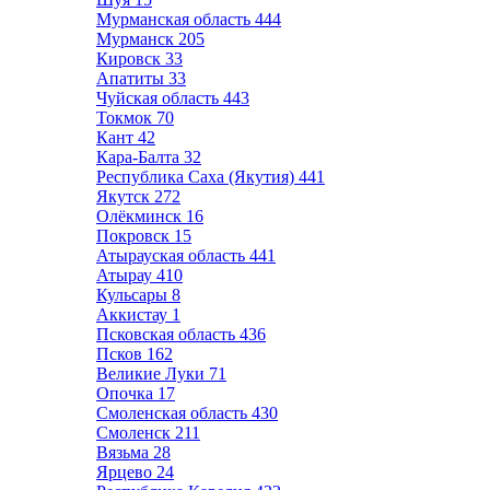
Мурманская область
444
Мурманск
205
Кировск
33
Апатиты
33
Чуйская область
443
Токмок
70
Кант
42
Кара-Балта
32
Республика Саха (Якутия)
441
Якутск
272
Олёкминск
16
Покровск
15
Атырауская область
441
Атырау
410
Кульсары
8
Аккистау
1
Псковская область
436
Псков
162
Великие Луки
71
Опочка
17
Смоленская область
430
Смоленск
211
Вязьма
28
Ярцево
24