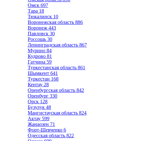
Омск
697
Тара
18
Тюкалинск
10
Воронежская область
886
Воронеж
443
Павловск
30
Россошь
30
Ленинградская область
867
Мурино
84
Кудрово
81
Гатчина
59
Туркестанская область
861
Шымкент
641
Туркестан
168
Кентау
28
Оренбургская область
842
Оренбург
330
Орск
128
Бузулук
48
Мангистауская область
824
Актау
599
Жанаозен
71
Форт-Шевченко
6
Одесская область
822