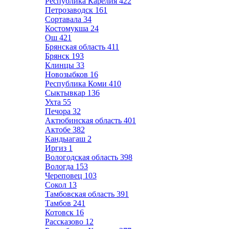
Республика Карелия
422
Петрозаводск
161
Сортавала
34
Костомукша
24
Ош
421
Брянская область
411
Брянск
193
Клинцы
33
Новозыбков
16
Республика Коми
410
Сыктывкар
136
Ухта
55
Печора
32
Актюбинская область
401
Актобе
382
Кандыагаш
2
Иргиз
1
Вологодская область
398
Вологда
153
Череповец
103
Сокол
13
Тамбовская область
391
Тамбов
241
Котовск
16
Рассказово
12