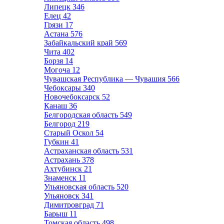
Липецк
346
Елец
42
Грязи
17
Астана
576
Забайкальский край
569
Чита
402
Борзя
14
Могоча
12
Чувашская Республика — Чувашия
566
Чебоксары
340
Новочебоксарск
52
Канаш
36
Белгородская область
549
Белгород
219
Старый Оскол
54
Губкин
41
Астраханская область
531
Астрахань
378
Ахтубинск
21
Знаменск
11
Ульяновская область
520
Ульяновск
341
Димитровград
71
Барыш
11
Томская область
498