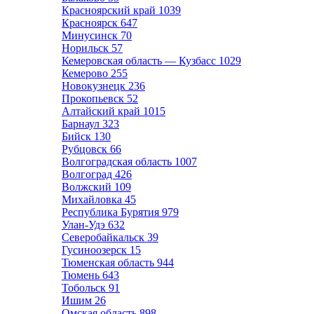
Красноярский край
1039
Красноярск
647
Минусинск
70
Норильск
57
Кемеровская область — Кузбасс
1029
Кемерово
255
Новокузнецк
236
Прокопьевск
52
Алтайский край
1015
Барнаул
323
Бийск
130
Рубцовск
66
Волгоградская область
1007
Волгоград
426
Волжский
109
Михайловка
45
Республика Бурятия
979
Улан-Удэ
632
Северобайкальск
39
Гусиноозерск
15
Тюменская область
944
Тюмень
643
Тобольск
91
Ишим
26
Омская область
898