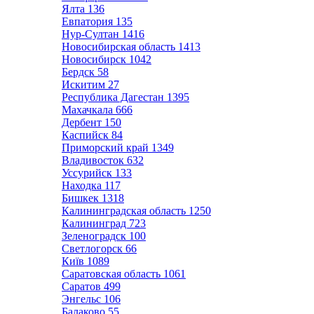
Ялта
136
Евпатория
135
Нур-Султан
1416
Новосибирская область
1413
Новосибирск
1042
Бердск
58
Искитим
27
Республика Дагестан
1395
Махачкала
666
Дербент
150
Каспийск
84
Приморский край
1349
Владивосток
632
Уссурийск
133
Находка
117
Бишкек
1318
Калининградская область
1250
Калининград
723
Зеленоградск
100
Светлогорск
66
Київ
1089
Саратовская область
1061
Саратов
499
Энгельс
106
Балаково
55