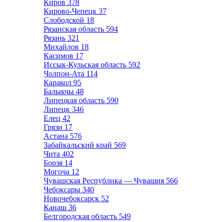
Киров
378
Кирово-Чепецк
37
Слободской
18
Рязанская область
594
Рязань
321
Михайлов
18
Касимов
17
Иссык-Кульская область
592
Чолпон-Ата
114
Каракол
95
Балыкчы
48
Липецкая область
590
Липецк
346
Елец
42
Грязи
17
Астана
576
Забайкальский край
569
Чита
402
Борзя
14
Могоча
12
Чувашская Республика — Чувашия
566
Чебоксары
340
Новочебоксарск
52
Канаш
36
Белгородская область
549