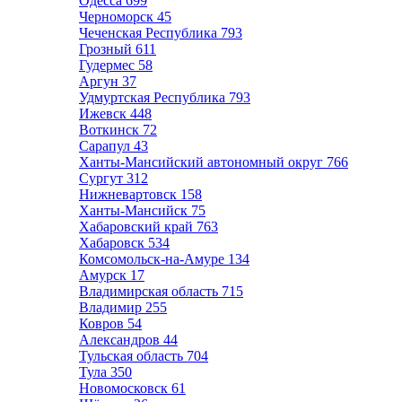
Одесса
699
Черноморск
45
Чеченская Республика
793
Грозный
611
Гудермес
58
Аргун
37
Удмуртская Республика
793
Ижевск
448
Воткинск
72
Сарапул
43
Ханты-Мансийский автономный округ
766
Сургут
312
Нижневартовск
158
Ханты-Мансийск
75
Хабаровский край
763
Хабаровск
534
Комсомольск-на-Амуре
134
Амурск
17
Владимирская область
715
Владимир
255
Ковров
54
Александров
44
Тульская область
704
Тула
350
Новомосковск
61