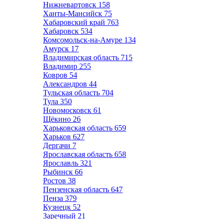
Нижневартовск
158
Ханты-Мансийск
75
Хабаровский край
763
Хабаровск
534
Комсомольск-на-Амуре
134
Амурск
17
Владимирская область
715
Владимир
255
Ковров
54
Александров
44
Тульская область
704
Тула
350
Новомосковск
61
Щёкино
26
Харьковская область
659
Харьков
627
Дергачи
7
Ярославская область
658
Ярославль
321
Рыбинск
66
Ростов
38
Пензенская область
647
Пенза
379
Кузнецк
52
Заречный
21