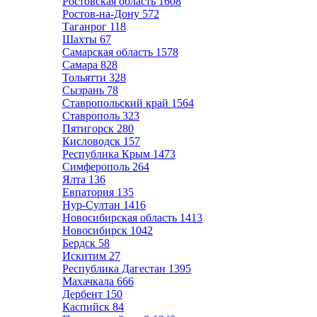
Ростовская область
1608
Ростов-на-Дону
572
Таганрог
118
Шахты
67
Самарская область
1578
Самара
828
Тольятти
328
Сызрань
78
Ставропольский край
1564
Ставрополь
323
Пятигорск
280
Кисловодск
157
Республика Крым
1473
Симферополь
264
Ялта
136
Евпатория
135
Нур-Султан
1416
Новосибирская область
1413
Новосибирск
1042
Бердск
58
Искитим
27
Республика Дагестан
1395
Махачкала
666
Дербент
150
Каспийск
84