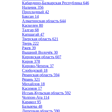
Кабардино-Балкарская Республика
646
Нальчик
356
Прохладный
42
Баксан
14
Алматинская область
644
Каскелен
80
Талгар
68
Капшагай
47
Тверская область
621
Тверь
222
Ржев
39
Вышний Волочёк
30
Кировская область
607
Киров
378
Кирово-Чепецк
37
Слободской
18
Рязанская область
594
Рязань
321
Михайлов
18
Касимов
17
Иссык-Кульская область
592
Чолпон-Ата
114
Каракол
95
Балыкчы
48
Липецкая область
590