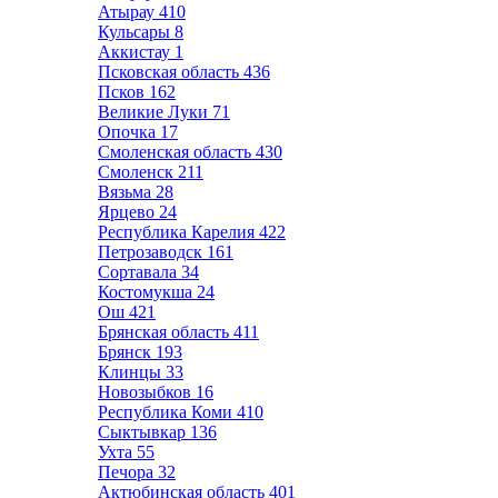
Атырау
410
Кульсары
8
Аккистау
1
Псковская область
436
Псков
162
Великие Луки
71
Опочка
17
Смоленская область
430
Смоленск
211
Вязьма
28
Ярцево
24
Республика Карелия
422
Петрозаводск
161
Сортавала
34
Костомукша
24
Ош
421
Брянская область
411
Брянск
193
Клинцы
33
Новозыбков
16
Республика Коми
410
Сыктывкар
136
Ухта
55
Печора
32
Актюбинская область
401