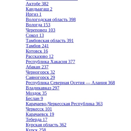
Актобе
382
Кандыагаш
2
Иргиз
1
Вологодская область
398
Вологда
153
Череповец
103
Сокол
13
Тамбовская область
391
Тамбов
241
Котовск
16
Рассказово
12
Республика Хакасия
377
Абакан
237
Черногорск
32
Саяногорск
29
Республика Северная Осетия — Алания
368
Владикавказ
297
Моздок
35
Беслан
9
Карачаево-Черкесская Республика
363
Черкесск
101
Карачаевск
19
Теберда
17
Курская область
362
Курск
258