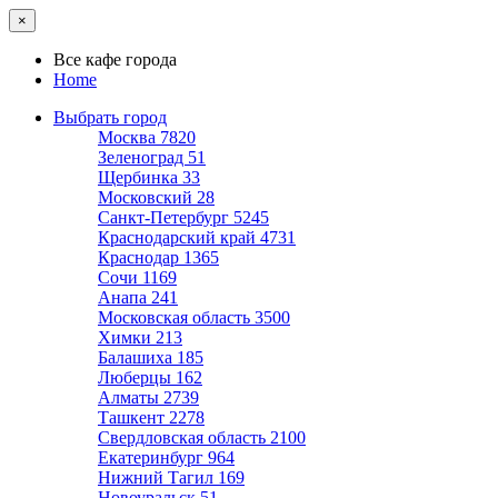
×
Все кафе города
Home
Выбрать город
Москва
7820
Зеленоград
51
Щербинка
33
Московский
28
Санкт-Петербург
5245
Краснодарский край
4731
Краснодар
1365
Сочи
1169
Анапа
241
Московская область
3500
Химки
213
Балашиха
185
Люберцы
162
Алматы
2739
Ташкент
2278
Свердловская область
2100
Екатеринбург
964
Нижний Тагил
169
Новоуральск
51