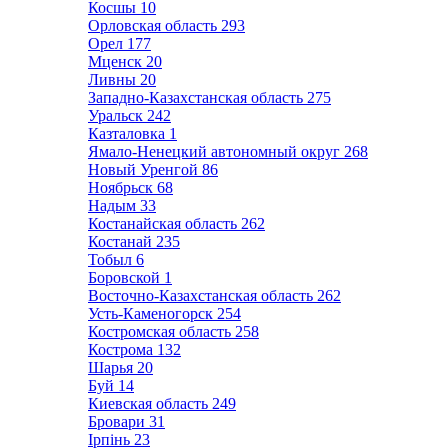
Косшы
10
Орловская область
293
Орел
177
Мценск
20
Ливны
20
Западно-Казахстанская область
275
Уральск
242
Казталовка
1
Ямало-Ненецкий автономный округ
268
Новый Уренгой
86
Ноябрьск
68
Надым
33
Костанайская область
262
Костанай
235
Тобыл
6
Боровской
1
Восточно-Казахстанская область
262
Усть-Каменогорск
254
Костромская область
258
Кострома
132
Шарья
20
Буй
14
Киевская область
249
Бровари
31
Ірпінь
23