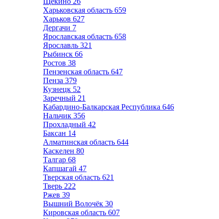
Щёкино
26
Харьковская область
659
Харьков
627
Дергачи
7
Ярославская область
658
Ярославль
321
Рыбинск
66
Ростов
38
Пензенская область
647
Пенза
379
Кузнецк
52
Заречный
21
Кабардино-Балкарская Республика
646
Нальчик
356
Прохладный
42
Баксан
14
Алматинская область
644
Каскелен
80
Талгар
68
Капшагай
47
Тверская область
621
Тверь
222
Ржев
39
Вышний Волочёк
30
Кировская область
607