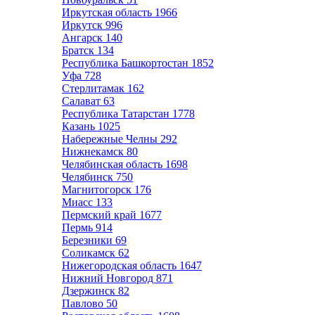
Иркутская область
1966
Иркутск
996
Ангарск
140
Братск
134
Республика Башкортостан
1852
Уфа
728
Стерлитамак
162
Салават
63
Республика Татарстан
1778
Казань
1025
Набережные Челны
292
Нижнекамск
80
Челябинская область
1698
Челябинск
750
Магнитогорск
176
Миасс
133
Пермский край
1677
Пермь
914
Березники
69
Соликамск
62
Нижегородская область
1647
Нижний Новгород
871
Дзержинск
82
Павлово
50