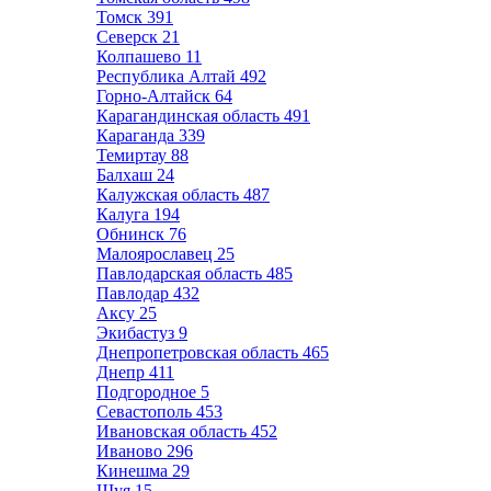
Томск
391
Северск
21
Колпашево
11
Республика Алтай
492
Горно-Алтайск
64
Карагандинская область
491
Караганда
339
Темиртау
88
Балхаш
24
Калужская область
487
Калуга
194
Обнинск
76
Малоярославец
25
Павлодарская область
485
Павлодар
432
Аксу
25
Экибастуз
9
Днепропетровская область
465
Днепр
411
Подгородное
5
Севастополь
453
Ивановская область
452
Иваново
296
Кинешма
29
Шуя
15