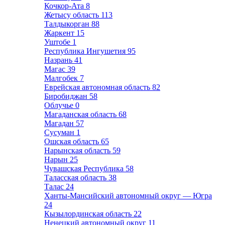
Кочкор-Ата
8
Жетысу область
113
Талдыкорган
88
Жаркент
15
Уштобе
1
Республика Ингушетия
95
Назрань
41
Магас
39
Малгобек
7
Еврейская автономная область
82
Биробиджан
58
Облучье
0
Магаданская область
68
Магадан
57
Сусуман
1
Ошская область
65
Нарынская область
59
Нарын
25
Чувашская Республика
58
Таласская область
38
Талас
24
Ханты-Мансийский автономный округ — Югра
24
Кызылординская область
22
Ненецкий автономный округ
11