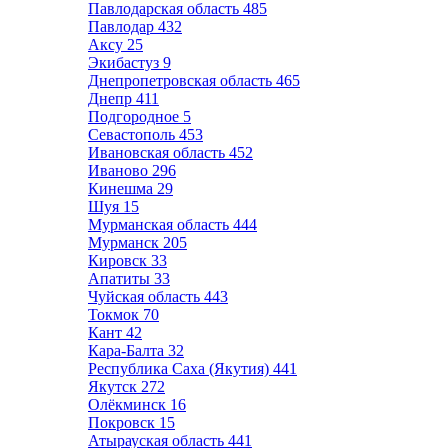
Павлодарская область
485
Павлодар
432
Аксу
25
Экибастуз
9
Днепропетровская область
465
Днепр
411
Подгородное
5
Севастополь
453
Ивановская область
452
Иваново
296
Кинешма
29
Шуя
15
Мурманская область
444
Мурманск
205
Кировск
33
Апатиты
33
Чуйская область
443
Токмок
70
Кант
42
Кара-Балта
32
Республика Саха (Якутия)
441
Якутск
272
Олёкминск
16
Покровск
15
Атырауская область
441