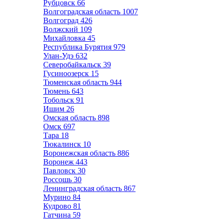
Рубцовск
66
Волгоградская область
1007
Волгоград
426
Волжский
109
Михайловка
45
Республика Бурятия
979
Улан-Удэ
632
Северобайкальск
39
Гусиноозерск
15
Тюменская область
944
Тюмень
643
Тобольск
91
Ишим
26
Омская область
898
Омск
697
Тара
18
Тюкалинск
10
Воронежская область
886
Воронеж
443
Павловск
30
Россошь
30
Ленинградская область
867
Мурино
84
Кудрово
81
Гатчина
59