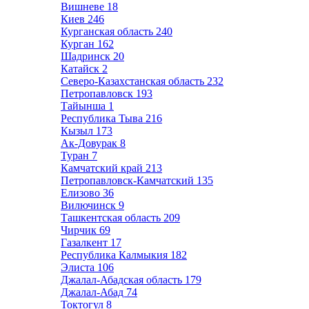
Вишневе
18
Киев
246
Курганская область
240
Курган
162
Шадринск
20
Катайск
2
Северо-Казахстанская область
232
Петропавловск
193
Тайынша
1
Республика Тыва
216
Кызыл
173
Ак-Довурак
8
Туран
7
Камчатский край
213
Петропавловск-Камчатский
135
Елизово
36
Вилючинск
9
Ташкентская область
209
Чирчик
69
Газалкент
17
Республика Калмыкия
182
Элиста
106
Джалал-Абадская область
179
Джалал-Абад
74
Токтогул
8