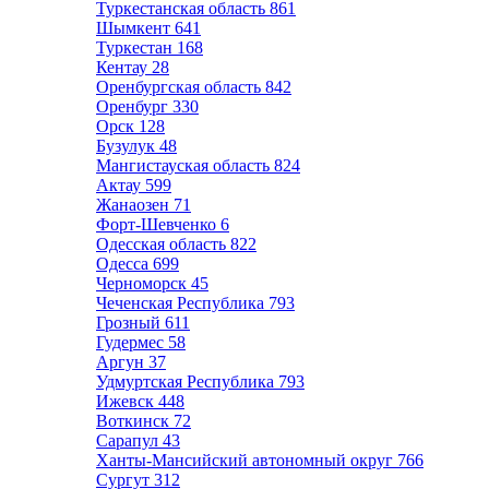
Туркестанская область
861
Шымкент
641
Туркестан
168
Кентау
28
Оренбургская область
842
Оренбург
330
Орск
128
Бузулук
48
Мангистауская область
824
Актау
599
Жанаозен
71
Форт-Шевченко
6
Одесская область
822
Одесса
699
Черноморск
45
Чеченская Республика
793
Грозный
611
Гудермес
58
Аргун
37
Удмуртская Республика
793
Ижевск
448
Воткинск
72
Сарапул
43
Ханты-Мансийский автономный округ
766
Сургут
312