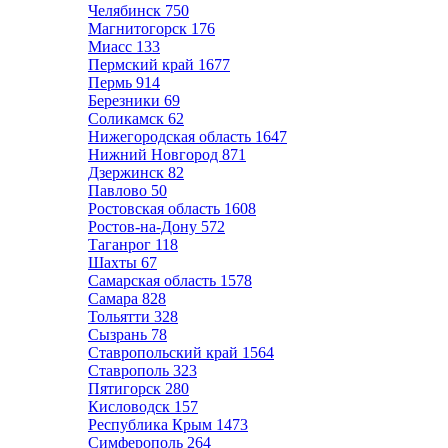
Челябинск
750
Магнитогорск
176
Миасс
133
Пермский край
1677
Пермь
914
Березники
69
Соликамск
62
Нижегородская область
1647
Нижний Новгород
871
Дзержинск
82
Павлово
50
Ростовская область
1608
Ростов-на-Дону
572
Таганрог
118
Шахты
67
Самарская область
1578
Самара
828
Тольятти
328
Сызрань
78
Ставропольский край
1564
Ставрополь
323
Пятигорск
280
Кисловодск
157
Республика Крым
1473
Симферополь
264