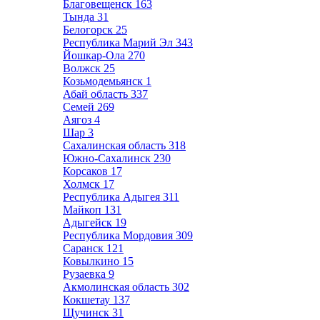
Благовещенск
163
Тында
31
Белогорск
25
Республика Марий Эл
343
Йошкар-Ола
270
Волжск
25
Козьмодемьянск
1
Абай область
337
Семей
269
Аягоз
4
Шар
3
Сахалинская область
318
Южно-Сахалинск
230
Корсаков
17
Холмск
17
Республика Адыгея
311
Майкоп
131
Адыгейск
19
Республика Мордовия
309
Саранск
121
Ковылкино
15
Рузаевка
9
Акмолинская область
302
Кокшетау
137
Щучинск
31