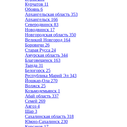
Курчатов
11
Обоянь
6
Архангельская область
353
Архангельск
166
Северодвинск
83
Новодвинск
17
Новгородская область
350
Великий Новгород
164
Боровичи
26
Старая Русса
24
Амурская область
344
Благовещенск
163
Тында
31
Белогорск
25
Республика Марий Эл
343
Йошкар-Ола
270
Волжск
25
Козьмодемьянск
1
Абай область
337
Семей
269
Аягоз
4
Шар
3
Сахалинская область
318
Южно-Сахалинск
230
Корсаков
17