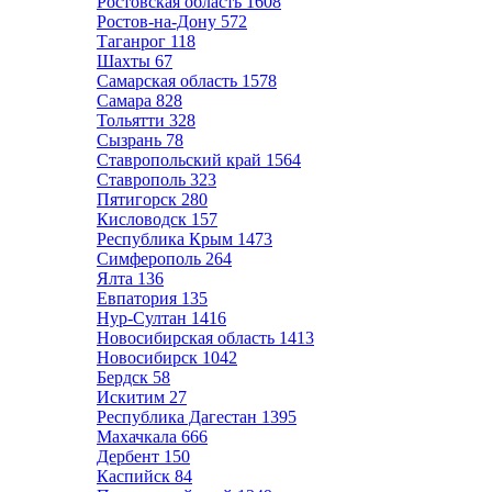
Ростовская область
1608
Ростов-на-Дону
572
Таганрог
118
Шахты
67
Самарская область
1578
Самара
828
Тольятти
328
Сызрань
78
Ставропольский край
1564
Ставрополь
323
Пятигорск
280
Кисловодск
157
Республика Крым
1473
Симферополь
264
Ялта
136
Евпатория
135
Нур-Султан
1416
Новосибирская область
1413
Новосибирск
1042
Бердск
58
Искитим
27
Республика Дагестан
1395
Махачкала
666
Дербент
150
Каспийск
84