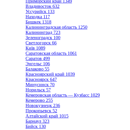
Приморский край
1349
Владивосток
632
Уссурийск
133
Находка
117
Бишкек
1318
Калининградская область
1250
Калининград
723
Зеленоградск
100
Светлогорск
66
Київ
1089
Саратовская область
1061
Саратов
499
Энгельс
106
Балаково
55
Красноярский край
1039
Красноярск
647
Минусинск
70
Норильск
57
Кемеровская область — Кузбасс
1029
Кемерово
255
Новокузнецк
236
Прокопьевск
52
Алтайский край
1015
Барнаул
323
Бийск
130