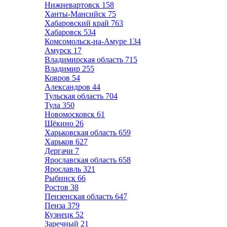
Нижневартовск
158
Ханты-Мансийск
75
Хабаровский край
763
Хабаровск
534
Комсомольск-на-Амуре
134
Амурск
17
Владимирская область
715
Владимир
255
Ковров
54
Александров
44
Тульская область
704
Тула
350
Новомосковск
61
Щёкино
26
Харьковская область
659
Харьков
627
Дергачи
7
Ярославская область
658
Ярославль
321
Рыбинск
66
Ростов
38
Пензенская область
647
Пенза
379
Кузнецк
52
Заречный
21