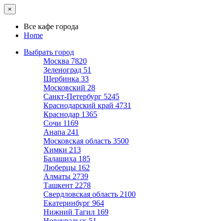
×
Все кафе города
Home
Выбрать город
Москва
7820
Зеленоград
51
Щербинка
33
Московский
28
Санкт-Петербург
5245
Краснодарский край
4731
Краснодар
1365
Сочи
1169
Анапа
241
Московская область
3500
Химки
213
Балашиха
185
Люберцы
162
Алматы
2739
Ташкент
2278
Свердловская область
2100
Екатеринбург
964
Нижний Тагил
169
Новоуральск
51