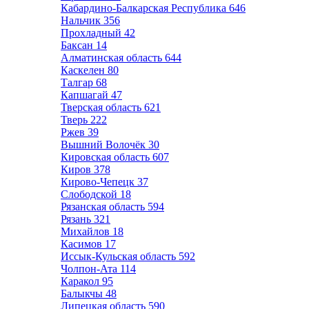
Кабардино-Балкарская Республика
646
Нальчик
356
Прохладный
42
Баксан
14
Алматинская область
644
Каскелен
80
Талгар
68
Капшагай
47
Тверская область
621
Тверь
222
Ржев
39
Вышний Волочёк
30
Кировская область
607
Киров
378
Кирово-Чепецк
37
Слободской
18
Рязанская область
594
Рязань
321
Михайлов
18
Касимов
17
Иссык-Кульская область
592
Чолпон-Ата
114
Каракол
95
Балыкчы
48
Липецкая область
590