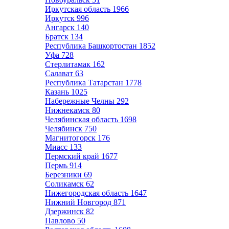
Иркутская область
1966
Иркутск
996
Ангарск
140
Братск
134
Республика Башкортостан
1852
Уфа
728
Стерлитамак
162
Салават
63
Республика Татарстан
1778
Казань
1025
Набережные Челны
292
Нижнекамск
80
Челябинская область
1698
Челябинск
750
Магнитогорск
176
Миасс
133
Пермский край
1677
Пермь
914
Березники
69
Соликамск
62
Нижегородская область
1647
Нижний Новгород
871
Дзержинск
82
Павлово
50