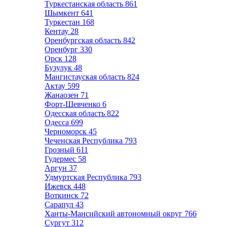
Туркестанская область
861
Шымкент
641
Туркестан
168
Кентау
28
Оренбургская область
842
Оренбург
330
Орск
128
Бузулук
48
Мангистауская область
824
Актау
599
Жанаозен
71
Форт-Шевченко
6
Одесская область
822
Одесса
699
Черноморск
45
Чеченская Республика
793
Грозный
611
Гудермес
58
Аргун
37
Удмуртская Республика
793
Ижевск
448
Воткинск
72
Сарапул
43
Ханты-Мансийский автономный округ
766
Сургут
312