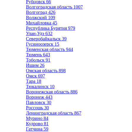
Рубцовск
66
Волгоградская область
1007
Волгоград
426
Волжский
109
Михайловка
45
Республика Бурятия
979
Улан-Удэ
632
Северобайкальск
39
Гусиноозерск
15
Тюменская область
944
Тюмень
643
Тобольск
91
Ишим
26
Омская область
898
Омск
697
Тара
18
Тюкалинск
10
Воронежская область
886
Воронеж
443
Павловск
30
Россошь
30
Ленинградская область
867
Мурино
84
Кудрово
81
Гатчина
59