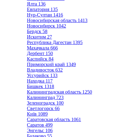
Ялта
136
Евпатория
135
Нур-Султан
1416
Новосибирская область
1413
Новосибирск
1042
Бердск
58
Искитим
27
Республика Дагестан
1395
Махачкала
666
Дербент
150
Каспийск
84
Приморский край
1349
Владивосток
632
Уссурийск
133
Находка
117
Бишкек
1318
Калининградская область
1250
Калининград
723
Зеленоградск
100
Светлогорск
66
Київ
1089
Саратовская область
1061
Саратов
499
Энгельс
106
Балаково
55