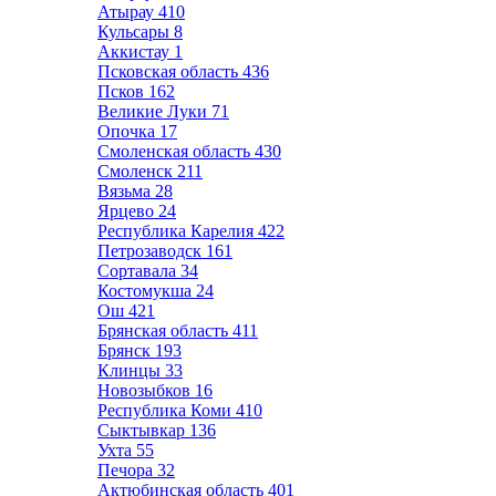
Атырау
410
Кульсары
8
Аккистау
1
Псковская область
436
Псков
162
Великие Луки
71
Опочка
17
Смоленская область
430
Смоленск
211
Вязьма
28
Ярцево
24
Республика Карелия
422
Петрозаводск
161
Сортавала
34
Костомукша
24
Ош
421
Брянская область
411
Брянск
193
Клинцы
33
Новозыбков
16
Республика Коми
410
Сыктывкар
136
Ухта
55
Печора
32
Актюбинская область
401