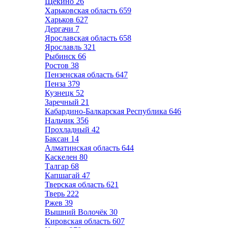
Щёкино
26
Харьковская область
659
Харьков
627
Дергачи
7
Ярославская область
658
Ярославль
321
Рыбинск
66
Ростов
38
Пензенская область
647
Пенза
379
Кузнецк
52
Заречный
21
Кабардино-Балкарская Республика
646
Нальчик
356
Прохладный
42
Баксан
14
Алматинская область
644
Каскелен
80
Талгар
68
Капшагай
47
Тверская область
621
Тверь
222
Ржев
39
Вышний Волочёк
30
Кировская область
607