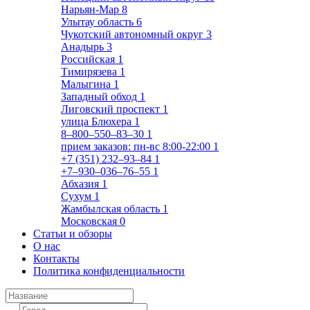
Нарьян-Мар
8
Улытау область
6
Чукотский автономный округ
3
Анадырь
3
Российская
1
Тимирязева
1
Малыгина
1
Западный обход
1
Лиговский проспект
1
улица Блюхера
1
8‒800‒550‒83‒30
1
прием заказов: пн-вс 8:00-22:00
1
+7 (351) 232‒93‒84
1
+7‒930‒036‒76‒55
1
Абхазия
1
Сухум
1
Жамбылская область
1
Московская
0
Статьи и обзоры
О нас
Контакты
Политика конфиденциальности