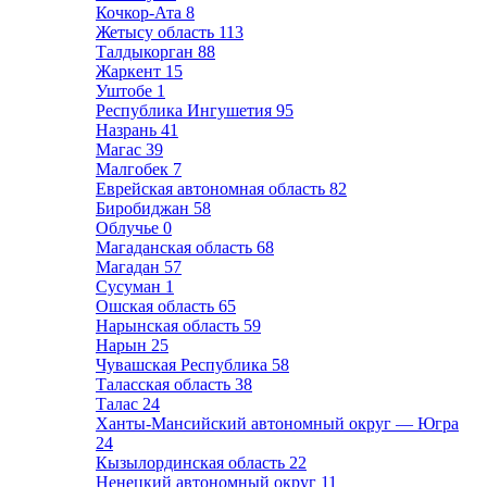
Кочкор-Ата
8
Жетысу область
113
Талдыкорган
88
Жаркент
15
Уштобе
1
Республика Ингушетия
95
Назрань
41
Магас
39
Малгобек
7
Еврейская автономная область
82
Биробиджан
58
Облучье
0
Магаданская область
68
Магадан
57
Сусуман
1
Ошская область
65
Нарынская область
59
Нарын
25
Чувашская Республика
58
Таласская область
38
Талас
24
Ханты-Мансийский автономный округ — Югра
24
Кызылординская область
22
Ненецкий автономный округ
11