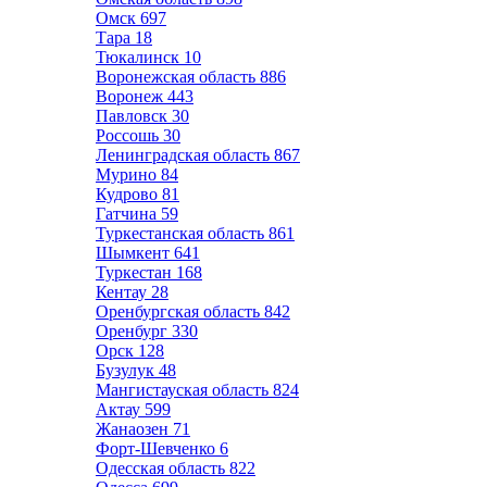
Омск
697
Тара
18
Тюкалинск
10
Воронежская область
886
Воронеж
443
Павловск
30
Россошь
30
Ленинградская область
867
Мурино
84
Кудрово
81
Гатчина
59
Туркестанская область
861
Шымкент
641
Туркестан
168
Кентау
28
Оренбургская область
842
Оренбург
330
Орск
128
Бузулук
48
Мангистауская область
824
Актау
599
Жанаозен
71
Форт-Шевченко
6
Одесская область
822