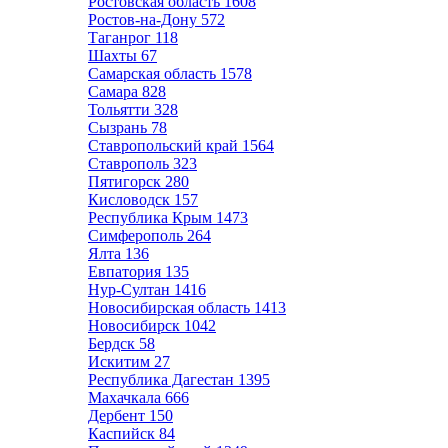
Ростовская область
1608
Ростов-на-Дону
572
Таганрог
118
Шахты
67
Самарская область
1578
Самара
828
Тольятти
328
Сызрань
78
Ставропольский край
1564
Ставрополь
323
Пятигорск
280
Кисловодск
157
Республика Крым
1473
Симферополь
264
Ялта
136
Евпатория
135
Нур-Султан
1416
Новосибирская область
1413
Новосибирск
1042
Бердск
58
Искитим
27
Республика Дагестан
1395
Махачкала
666
Дербент
150
Каспийск
84