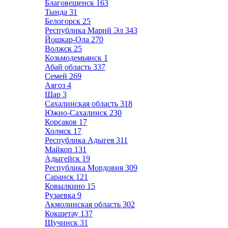
Благовещенск
163
Тында
31
Белогорск
25
Республика Марий Эл
343
Йошкар-Ола
270
Волжск
25
Козьмодемьянск
1
Абай область
337
Семей
269
Аягоз
4
Шар
3
Сахалинская область
318
Южно-Сахалинск
230
Корсаков
17
Холмск
17
Республика Адыгея
311
Майкоп
131
Адыгейск
19
Республика Мордовия
309
Саранск
121
Ковылкино
15
Рузаевка
9
Акмолинская область
302
Кокшетау
137
Щучинск
31