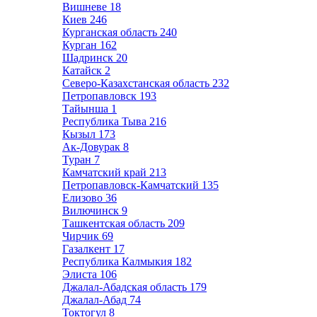
Вишневе
18
Киев
246
Курганская область
240
Курган
162
Шадринск
20
Катайск
2
Северо-Казахстанская область
232
Петропавловск
193
Тайынша
1
Республика Тыва
216
Кызыл
173
Ак-Довурак
8
Туран
7
Камчатский край
213
Петропавловск-Камчатский
135
Елизово
36
Вилючинск
9
Ташкентская область
209
Чирчик
69
Газалкент
17
Республика Калмыкия
182
Элиста
106
Джалал-Абадская область
179
Джалал-Абад
74
Токтогул
8