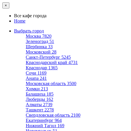
×
Все кафе города
Home
Выбрать город
Москва
7820
Зеленоград
51
Щербинка
33
Московский
28
Санкт-Петербург
5245
Краснодарский край
4731
Краснодар
1365
Сочи
1169
Анапа
241
Московская область
3500
Химки
213
Балашиха
185
Люберцы
162
Алматы
2739
Ташкент
2278
Свердловская область
2100
Екатеринбург
964
Нижний Тагил
169
Новоуральск
51