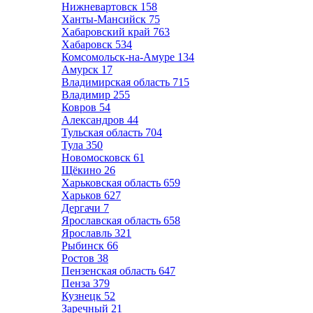
Нижневартовск
158
Ханты-Мансийск
75
Хабаровский край
763
Хабаровск
534
Комсомольск-на-Амуре
134
Амурск
17
Владимирская область
715
Владимир
255
Ковров
54
Александров
44
Тульская область
704
Тула
350
Новомосковск
61
Щёкино
26
Харьковская область
659
Харьков
627
Дергачи
7
Ярославская область
658
Ярославль
321
Рыбинск
66
Ростов
38
Пензенская область
647
Пенза
379
Кузнецк
52
Заречный
21