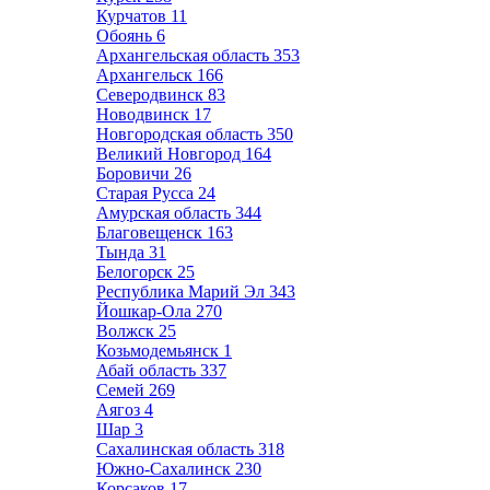
Курчатов
11
Обоянь
6
Архангельская область
353
Архангельск
166
Северодвинск
83
Новодвинск
17
Новгородская область
350
Великий Новгород
164
Боровичи
26
Старая Русса
24
Амурская область
344
Благовещенск
163
Тында
31
Белогорск
25
Республика Марий Эл
343
Йошкар-Ола
270
Волжск
25
Козьмодемьянск
1
Абай область
337
Семей
269
Аягоз
4
Шар
3
Сахалинская область
318
Южно-Сахалинск
230
Корсаков
17