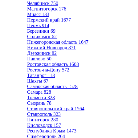
Челябинск
750
Магнитогорск
176
Миасс
133
Пермский край
1677
Пермь
914
Березники
69
Соликамск
62
Нижегородская область
1647
Нижний Новгород
871
Дзержинск
82
Павлово
50
Ростовская область
1608
Ростов-на-Дону
572
Таганрог
118
Шахты
67
Самарская область
1578
Самара
828
Тольятти
328
Сызрань
78
Ставропольский край
1564
Ставрополь
323
Пятигорск
280
Кисловодск
157
Республика Крым
1473
Симферополь
264