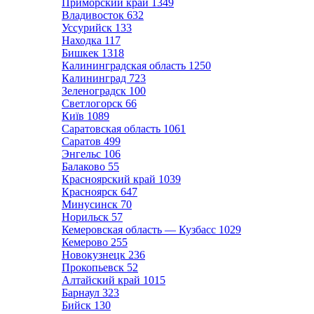
Приморский край
1349
Владивосток
632
Уссурийск
133
Находка
117
Бишкек
1318
Калининградская область
1250
Калининград
723
Зеленоградск
100
Светлогорск
66
Київ
1089
Саратовская область
1061
Саратов
499
Энгельс
106
Балаково
55
Красноярский край
1039
Красноярск
647
Минусинск
70
Норильск
57
Кемеровская область — Кузбасс
1029
Кемерово
255
Новокузнецк
236
Прокопьевск
52
Алтайский край
1015
Барнаул
323
Бийск
130