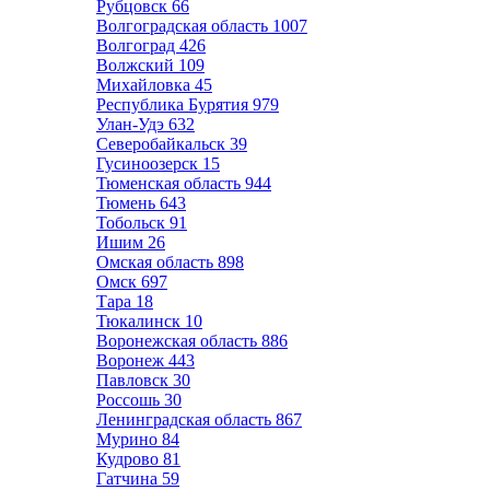
Рубцовск
66
Волгоградская область
1007
Волгоград
426
Волжский
109
Михайловка
45
Республика Бурятия
979
Улан-Удэ
632
Северобайкальск
39
Гусиноозерск
15
Тюменская область
944
Тюмень
643
Тобольск
91
Ишим
26
Омская область
898
Омск
697
Тара
18
Тюкалинск
10
Воронежская область
886
Воронеж
443
Павловск
30
Россошь
30
Ленинградская область
867
Мурино
84
Кудрово
81
Гатчина
59