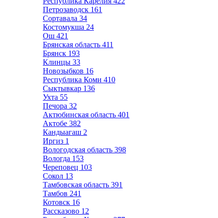
Республика Карелия
422
Петрозаводск
161
Сортавала
34
Костомукша
24
Ош
421
Брянская область
411
Брянск
193
Клинцы
33
Новозыбков
16
Республика Коми
410
Сыктывкар
136
Ухта
55
Печора
32
Актюбинская область
401
Актобе
382
Кандыагаш
2
Иргиз
1
Вологодская область
398
Вологда
153
Череповец
103
Сокол
13
Тамбовская область
391
Тамбов
241
Котовск
16
Рассказово
12