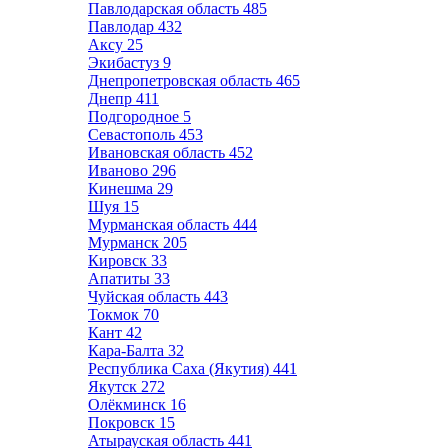
Павлодарская область
485
Павлодар
432
Аксу
25
Экибастуз
9
Днепропетровская область
465
Днепр
411
Подгородное
5
Севастополь
453
Ивановская область
452
Иваново
296
Кинешма
29
Шуя
15
Мурманская область
444
Мурманск
205
Кировск
33
Апатиты
33
Чуйская область
443
Токмок
70
Кант
42
Кара-Балта
32
Республика Саха (Якутия)
441
Якутск
272
Олёкминск
16
Покровск
15
Атырауская область
441