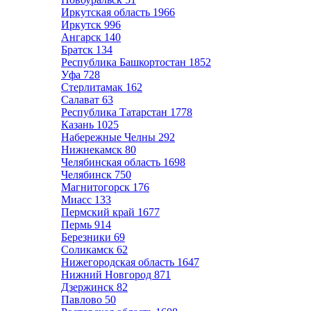
Иркутская область
1966
Иркутск
996
Ангарск
140
Братск
134
Республика Башкортостан
1852
Уфа
728
Стерлитамак
162
Салават
63
Республика Татарстан
1778
Казань
1025
Набережные Челны
292
Нижнекамск
80
Челябинская область
1698
Челябинск
750
Магнитогорск
176
Миасс
133
Пермский край
1677
Пермь
914
Березники
69
Соликамск
62
Нижегородская область
1647
Нижний Новгород
871
Дзержинск
82
Павлово
50