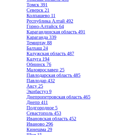
Томск
391
Северск
21
Колпашево
11
Республика Алтай
492
Горно-Алтайск
64
Карагандинская область
491
Караганда
339
Темиртау
88
Балхаш
24
Калужская область
487
Калуга
194
Обнинск
76
Малоярославец
25
Павлодарская область
485
Павлодар
432
Аксу
25
Экибастуз
9
Днепропетровская область
465
Днепр
411
Подгородное
5
Севастополь
453
Ивановская область
452
Иваново
296
Кинешма
29
Шуя
15