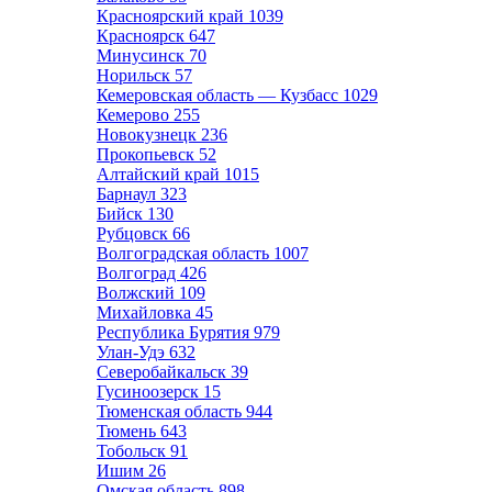
Красноярский край
1039
Красноярск
647
Минусинск
70
Норильск
57
Кемеровская область — Кузбасс
1029
Кемерово
255
Новокузнецк
236
Прокопьевск
52
Алтайский край
1015
Барнаул
323
Бийск
130
Рубцовск
66
Волгоградская область
1007
Волгоград
426
Волжский
109
Михайловка
45
Республика Бурятия
979
Улан-Удэ
632
Северобайкальск
39
Гусиноозерск
15
Тюменская область
944
Тюмень
643
Тобольск
91
Ишим
26
Омская область
898