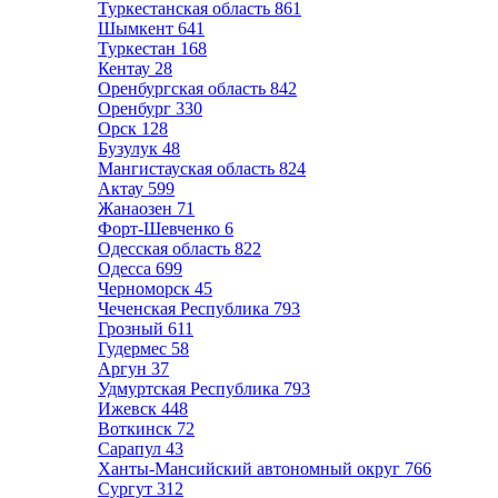
Туркестанская область
861
Шымкент
641
Туркестан
168
Кентау
28
Оренбургская область
842
Оренбург
330
Орск
128
Бузулук
48
Мангистауская область
824
Актау
599
Жанаозен
71
Форт-Шевченко
6
Одесская область
822
Одесса
699
Черноморск
45
Чеченская Республика
793
Грозный
611
Гудермес
58
Аргун
37
Удмуртская Республика
793
Ижевск
448
Воткинск
72
Сарапул
43
Ханты-Мансийский автономный округ
766
Сургут
312