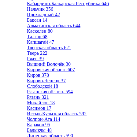
Кабардино-Балкарская Республика
646
Нальчик
356
Прохладный
42
Баксан
14
Алматинская область
644
Каскелен
80
Талгар
68
Капшагай
47
Тверская область
621
Тверь
222
Ржев
39
Вышний Волочёк
30
Кировская область
607
Киров
378
Кирово-Чепецк
37
Слободской
18
Рязанская область
594
Рязань
321
Михайлов
18
Касимов
17
Иссык-Кульская область
592
Чолпон-Ата
114
Каракол
95
Балыкчы
48
Липецкая область
590