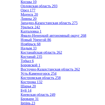
Косшы
10
Орловская область
293
Орел
177
Мценск
20
Ливны
20
Западно-Казахстанская область
275
Уральск
242
Казталовка
1
Ямало-Ненецкий автономный округ
268
Новый Уренгой
86
Ноябрьск
68
Надым
33
Костанайская область
262
Костанай
235
Тобыл
6
Боровской
1
Восточно-Казахстанская область
262
Усть-Каменогорск
254
Костромская область
258
Кострома
132
Шарья
20
Буй
14
Киевская область
249
Бровари
31
Ірпінь
23