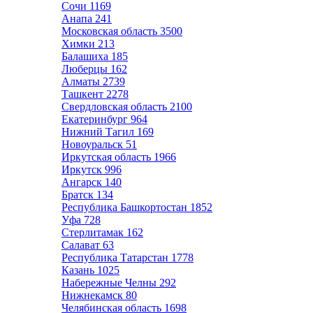
Сочи
1169
Анапа
241
Московская область
3500
Химки
213
Балашиха
185
Люберцы
162
Алматы
2739
Ташкент
2278
Свердловская область
2100
Екатеринбург
964
Нижний Тагил
169
Новоуральск
51
Иркутская область
1966
Иркутск
996
Ангарск
140
Братск
134
Республика Башкортостан
1852
Уфа
728
Стерлитамак
162
Салават
63
Республика Татарстан
1778
Казань
1025
Набережные Челны
292
Нижнекамск
80
Челябинская область
1698