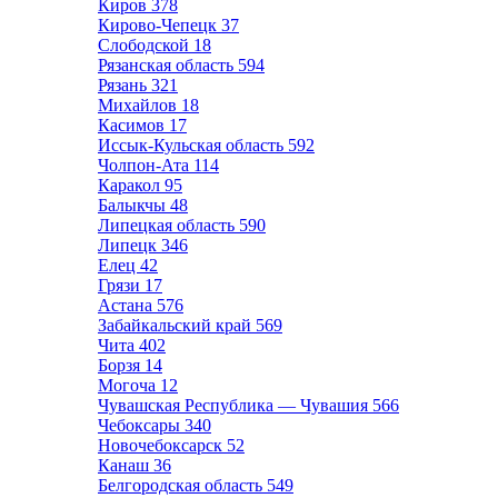
Киров
378
Кирово-Чепецк
37
Слободской
18
Рязанская область
594
Рязань
321
Михайлов
18
Касимов
17
Иссык-Кульская область
592
Чолпон-Ата
114
Каракол
95
Балыкчы
48
Липецкая область
590
Липецк
346
Елец
42
Грязи
17
Астана
576
Забайкальский край
569
Чита
402
Борзя
14
Могоча
12
Чувашская Республика — Чувашия
566
Чебоксары
340
Новочебоксарск
52
Канаш
36
Белгородская область
549