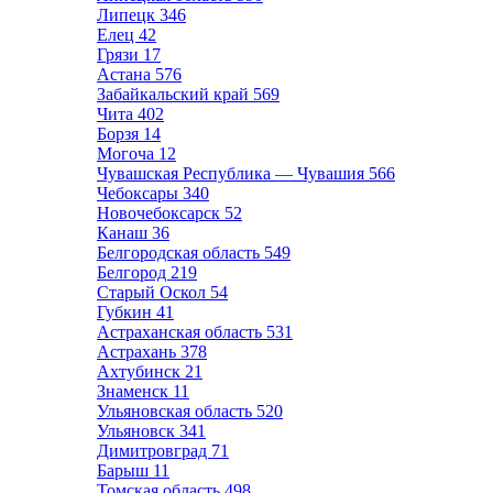
Липецк
346
Елец
42
Грязи
17
Астана
576
Забайкальский край
569
Чита
402
Борзя
14
Могоча
12
Чувашская Республика — Чувашия
566
Чебоксары
340
Новочебоксарск
52
Канаш
36
Белгородская область
549
Белгород
219
Старый Оскол
54
Губкин
41
Астраханская область
531
Астрахань
378
Ахтубинск
21
Знаменск
11
Ульяновская область
520
Ульяновск
341
Димитровград
71
Барыш
11
Томская область
498