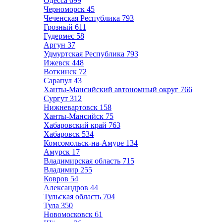
Одесса
699
Черноморск
45
Чеченская Республика
793
Грозный
611
Гудермес
58
Аргун
37
Удмуртская Республика
793
Ижевск
448
Воткинск
72
Сарапул
43
Ханты-Мансийский автономный округ
766
Сургут
312
Нижневартовск
158
Ханты-Мансийск
75
Хабаровский край
763
Хабаровск
534
Комсомольск-на-Амуре
134
Амурск
17
Владимирская область
715
Владимир
255
Ковров
54
Александров
44
Тульская область
704
Тула
350
Новомосковск
61