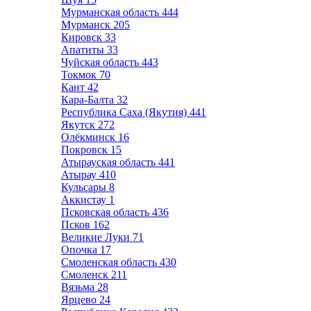
Мурманская область
444
Мурманск
205
Кировск
33
Апатиты
33
Чуйская область
443
Токмок
70
Кант
42
Кара-Балта
32
Республика Саха (Якутия)
441
Якутск
272
Олёкминск
16
Покровск
15
Атырауская область
441
Атырау
410
Кульсары
8
Аккистау
1
Псковская область
436
Псков
162
Великие Луки
71
Опочка
17
Смоленская область
430
Смоленск
211
Вязьма
28
Ярцево
24