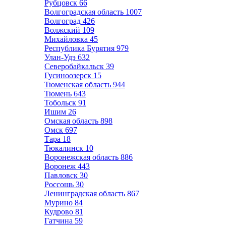
Рубцовск
66
Волгоградская область
1007
Волгоград
426
Волжский
109
Михайловка
45
Республика Бурятия
979
Улан-Удэ
632
Северобайкальск
39
Гусиноозерск
15
Тюменская область
944
Тюмень
643
Тобольск
91
Ишим
26
Омская область
898
Омск
697
Тара
18
Тюкалинск
10
Воронежская область
886
Воронеж
443
Павловск
30
Россошь
30
Ленинградская область
867
Мурино
84
Кудрово
81
Гатчина
59