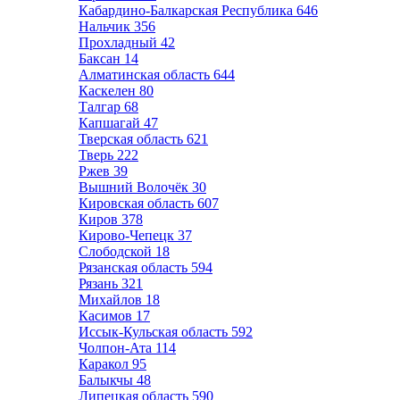
Кабардино-Балкарская Республика
646
Нальчик
356
Прохладный
42
Баксан
14
Алматинская область
644
Каскелен
80
Талгар
68
Капшагай
47
Тверская область
621
Тверь
222
Ржев
39
Вышний Волочёк
30
Кировская область
607
Киров
378
Кирово-Чепецк
37
Слободской
18
Рязанская область
594
Рязань
321
Михайлов
18
Касимов
17
Иссык-Кульская область
592
Чолпон-Ата
114
Каракол
95
Балыкчы
48
Липецкая область
590