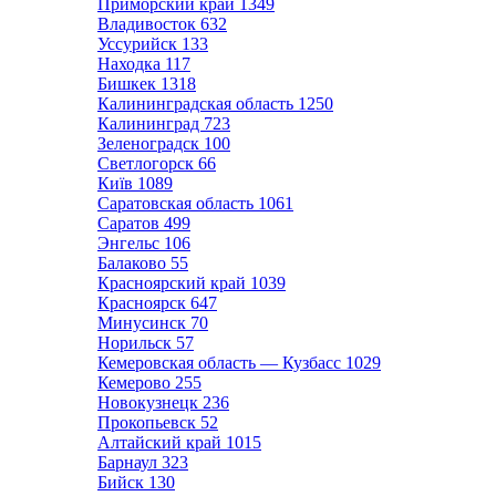
Приморский край
1349
Владивосток
632
Уссурийск
133
Находка
117
Бишкек
1318
Калининградская область
1250
Калининград
723
Зеленоградск
100
Светлогорск
66
Київ
1089
Саратовская область
1061
Саратов
499
Энгельс
106
Балаково
55
Красноярский край
1039
Красноярск
647
Минусинск
70
Норильск
57
Кемеровская область — Кузбасс
1029
Кемерово
255
Новокузнецк
236
Прокопьевск
52
Алтайский край
1015
Барнаул
323
Бийск
130