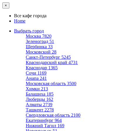
×
Все кафе города
Home
Выбрать город
Москва
7820
Зеленоград
51
Щербинка
33
Московский
28
Санкт-Петербург
5245
Краснодарский край
4731
Краснодар
1365
Сочи
1169
Анапа
241
Московская область
3500
Химки
213
Балашиха
185
Люберцы
162
Алматы
2739
Ташкент
2278
Свердловская область
2100
Екатеринбург
964
Нижний Тагил
169
Новоуральск
51