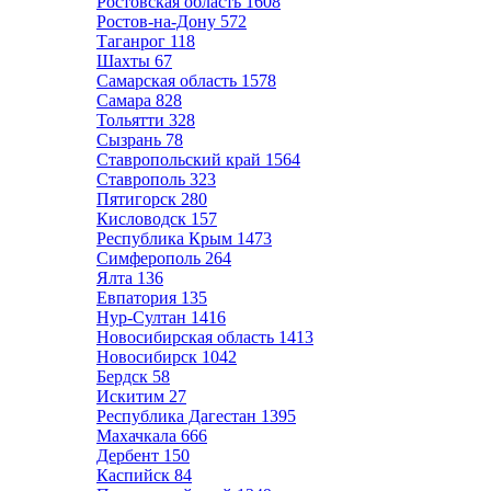
Ростовская область
1608
Ростов-на-Дону
572
Таганрог
118
Шахты
67
Самарская область
1578
Самара
828
Тольятти
328
Сызрань
78
Ставропольский край
1564
Ставрополь
323
Пятигорск
280
Кисловодск
157
Республика Крым
1473
Симферополь
264
Ялта
136
Евпатория
135
Нур-Султан
1416
Новосибирская область
1413
Новосибирск
1042
Бердск
58
Искитим
27
Республика Дагестан
1395
Махачкала
666
Дербент
150
Каспийск
84