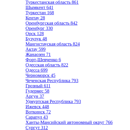
Туркестанская область
861
Шымкент
641
Туркестан
168
Кентау
28
Оренбургская область
842
Оренбург
330
Орск
128
Бузулук
48
Мангистауская область
824
Актау
599
Жанаозен
71
Форт-Шевченко
6
Одесская область
822
Одесса
699
Черноморск
45
Чеченская Республика
793
Грозный
611
Гудермес
58
Аргун
37
Удмуртская Республика
793
Ижевск
448
Воткинск
72
Сарапул
43
Ханты-Мансийский автономный округ
766
Сургут
312