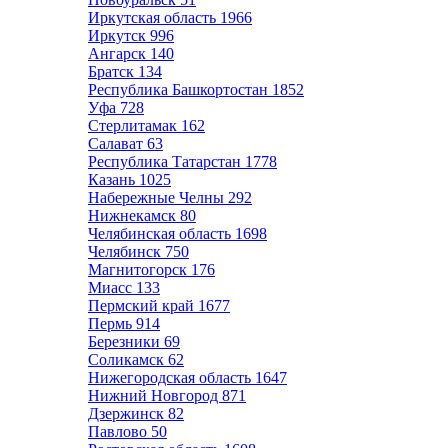
Иркутская область
1966
Иркутск
996
Ангарск
140
Братск
134
Республика Башкортостан
1852
Уфа
728
Стерлитамак
162
Салават
63
Республика Татарстан
1778
Казань
1025
Набережные Челны
292
Нижнекамск
80
Челябинская область
1698
Челябинск
750
Магнитогорск
176
Миасс
133
Пермский край
1677
Пермь
914
Березники
69
Соликамск
62
Нижегородская область
1647
Нижний Новгород
871
Дзержинск
82
Павлово
50