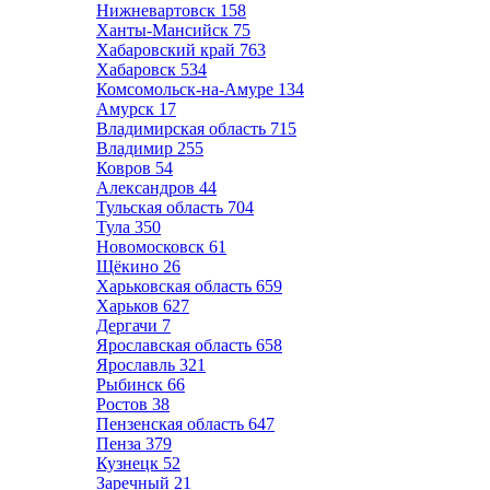
Нижневартовск
158
Ханты-Мансийск
75
Хабаровский край
763
Хабаровск
534
Комсомольск-на-Амуре
134
Амурск
17
Владимирская область
715
Владимир
255
Ковров
54
Александров
44
Тульская область
704
Тула
350
Новомосковск
61
Щёкино
26
Харьковская область
659
Харьков
627
Дергачи
7
Ярославская область
658
Ярославль
321
Рыбинск
66
Ростов
38
Пензенская область
647
Пенза
379
Кузнецк
52
Заречный
21