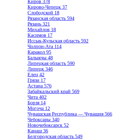
Киров
378
Кирово-Чепецк
37
Слободской
18
Рязанская область
594
Рязань
321
Михайлов
18
Касимов
17
Иссык-Кульская область
592
Чолпон-Ата
114
Каракол
95
Балыкчы
48
Липецкая область
590
Липецк
346
Елец
42
Грязи
17
Астана
576
Забайкальский край
569
Чита
402
Борзя
14
Могоча
12
Чувашская Республика — Чувашия
566
Чебоксары
340
Новочебоксарск
52
Канаш
36
Белгородская область
549