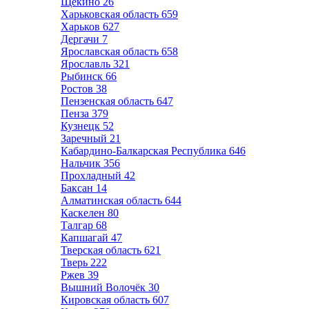
Щёкино
26
Харьковская область
659
Харьков
627
Дергачи
7
Ярославская область
658
Ярославль
321
Рыбинск
66
Ростов
38
Пензенская область
647
Пенза
379
Кузнецк
52
Заречный
21
Кабардино-Балкарская Республика
646
Нальчик
356
Прохладный
42
Баксан
14
Алматинская область
644
Каскелен
80
Талгар
68
Капшагай
47
Тверская область
621
Тверь
222
Ржев
39
Вышний Волочёк
30
Кировская область
607