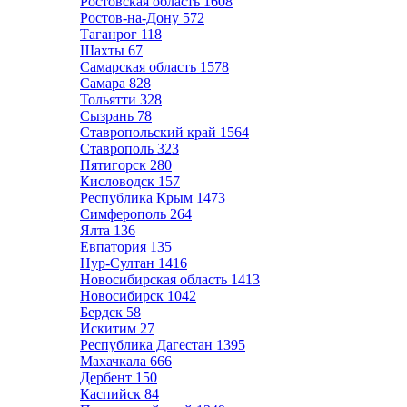
Ростовская область
1608
Ростов-на-Дону
572
Таганрог
118
Шахты
67
Самарская область
1578
Самара
828
Тольятти
328
Сызрань
78
Ставропольский край
1564
Ставрополь
323
Пятигорск
280
Кисловодск
157
Республика Крым
1473
Симферополь
264
Ялта
136
Евпатория
135
Нур-Султан
1416
Новосибирская область
1413
Новосибирск
1042
Бердск
58
Искитим
27
Республика Дагестан
1395
Махачкала
666
Дербент
150
Каспийск
84