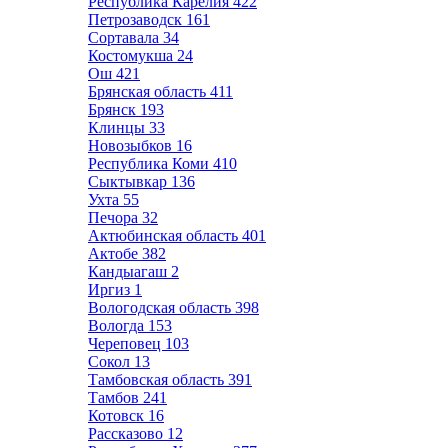
Республика Карелия
422
Петрозаводск
161
Сортавала
34
Костомукша
24
Ош
421
Брянская область
411
Брянск
193
Клинцы
33
Новозыбков
16
Республика Коми
410
Сыктывкар
136
Ухта
55
Печора
32
Актюбинская область
401
Актобе
382
Кандыагаш
2
Иргиз
1
Вологодская область
398
Вологда
153
Череповец
103
Сокол
13
Тамбовская область
391
Тамбов
241
Котовск
16
Рассказово
12