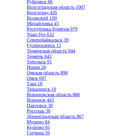
Рубцовск
66
Волгоградская область
1007
Волгоград
426
Волжский
109
Михайловка
45
Республика Бурятия
979
Улан-Удэ
632
Северобайкальск
39
Гусиноозерск
15
Тюменская область
944
Тюмень
643
Тобольск
91
Ишим
26
Омская область
898
Омск
697
Тара
18
Тюкалинск
10
Воронежская область
886
Воронеж
443
Павловск
30
Россошь
30
Ленинградская область
867
Мурино
84
Кудрово
81
Гатчина
59