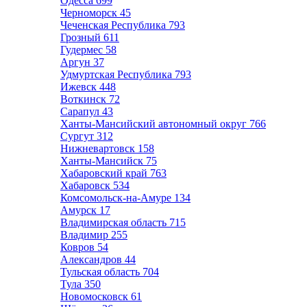
Одесса
699
Черноморск
45
Чеченская Республика
793
Грозный
611
Гудермес
58
Аргун
37
Удмуртская Республика
793
Ижевск
448
Воткинск
72
Сарапул
43
Ханты-Мансийский автономный округ
766
Сургут
312
Нижневартовск
158
Ханты-Мансийск
75
Хабаровский край
763
Хабаровск
534
Комсомольск-на-Амуре
134
Амурск
17
Владимирская область
715
Владимир
255
Ковров
54
Александров
44
Тульская область
704
Тула
350
Новомосковск
61