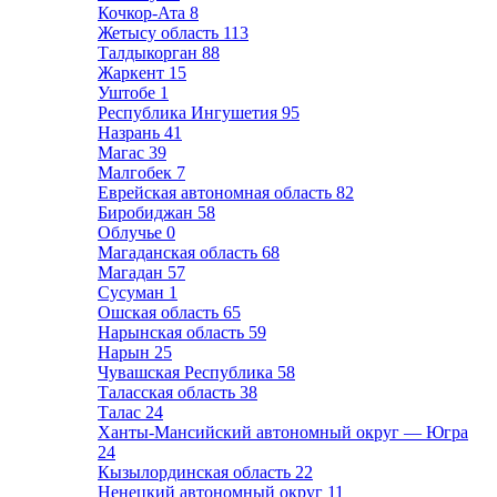
Кочкор-Ата
8
Жетысу область
113
Талдыкорган
88
Жаркент
15
Уштобе
1
Республика Ингушетия
95
Назрань
41
Магас
39
Малгобек
7
Еврейская автономная область
82
Биробиджан
58
Облучье
0
Магаданская область
68
Магадан
57
Сусуман
1
Ошская область
65
Нарынская область
59
Нарын
25
Чувашская Республика
58
Таласская область
38
Талас
24
Ханты-Мансийский автономный округ — Югра
24
Кызылординская область
22
Ненецкий автономный округ
11