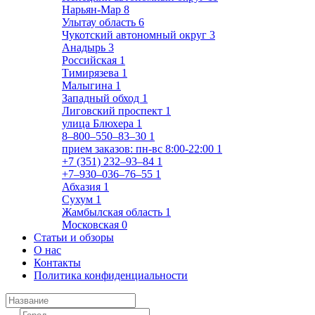
Нарьян-Мар
8
Улытау область
6
Чукотский автономный округ
3
Анадырь
3
Российская
1
Тимирязева
1
Малыгина
1
Западный обход
1
Лиговский проспект
1
улица Блюхера
1
8‒800‒550‒83‒30
1
прием заказов: пн-вс 8:00-22:00
1
+7 (351) 232‒93‒84
1
+7‒930‒036‒76‒55
1
Абхазия
1
Сухум
1
Жамбылская область
1
Московская
0
Статьи и обзоры
О нас
Контакты
Политика конфиденциальности