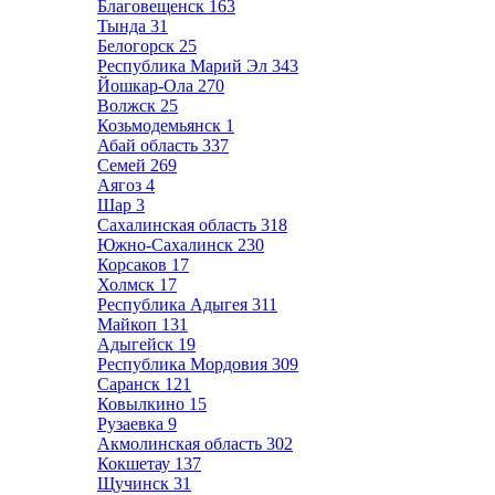
Благовещенск
163
Тында
31
Белогорск
25
Республика Марий Эл
343
Йошкар-Ола
270
Волжск
25
Козьмодемьянск
1
Абай область
337
Семей
269
Аягоз
4
Шар
3
Сахалинская область
318
Южно-Сахалинск
230
Корсаков
17
Холмск
17
Республика Адыгея
311
Майкоп
131
Адыгейск
19
Республика Мордовия
309
Саранск
121
Ковылкино
15
Рузаевка
9
Акмолинская область
302
Кокшетау
137
Щучинск
31