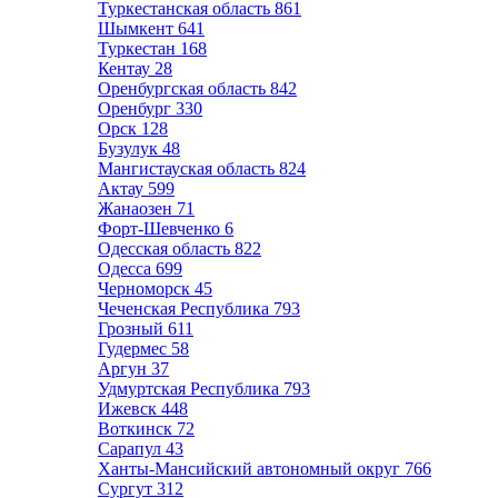
Туркестанская область
861
Шымкент
641
Туркестан
168
Кентау
28
Оренбургская область
842
Оренбург
330
Орск
128
Бузулук
48
Мангистауская область
824
Актау
599
Жанаозен
71
Форт-Шевченко
6
Одесская область
822
Одесса
699
Черноморск
45
Чеченская Республика
793
Грозный
611
Гудермес
58
Аргун
37
Удмуртская Республика
793
Ижевск
448
Воткинск
72
Сарапул
43
Ханты-Мансийский автономный округ
766
Сургут
312