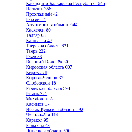
Кабардино-Балкарская Республика
646
Нальчик
356
Прохладный
42
Баксан
14
Алматинская область
644
Каскелен
80
Талгар
68
Капшагай
47
Тверская область
621
Тверь
222
Ржев
39
Вышний Волочёк
30
Кировская область
607
Киров
378
Кирово-Чепецк
37
Слободской
18
Рязанская область
594
Рязань
321
Михайлов
18
Касимов
17
Иссык-Кульская область
592
Чолпон-Ата
114
Каракол
95
Балыкчы
48
Липецкая область
590