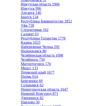
Иркутская область
1966
Иркутск
996
Ангарск
140
Братск
134
Республика Башкортостан
1852
Уфа
728
Стерлитамак
162
Салават
63
Республика Татарстан
1778
Казань
1025
Набережные Челны
292
Нижнекамск
80
Челябинская область
1698
Челябинск
750
Магнитогорск
176
Миасс
133
Пермский край
1677
Пермь
914
Березники
69
Соликамск
62
Нижегородская область
1647
Нижний Новгород
871
Дзержинск
82
Павлово
50