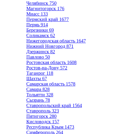
Челябинск
750
Магнитогорск
176
Миасс
133
Пермский край
1677
Пермь
914
Березники
69
Соликамск
62
Нижегородская область
1647
Нижний Новгород
871
Дзержинск
82
Павлово
50
Ростовская область
1608
Ростов-на-Дону
572
Таганрог
118
Шахты
67
Самарская область
1578
Самара
828
Тольятти
328
Сызрань
78
Ставропольский край
1564
Ставрополь
323
Пятигорск
280
Кисловодск
157
Республика Крым
1473
Симферополь
264