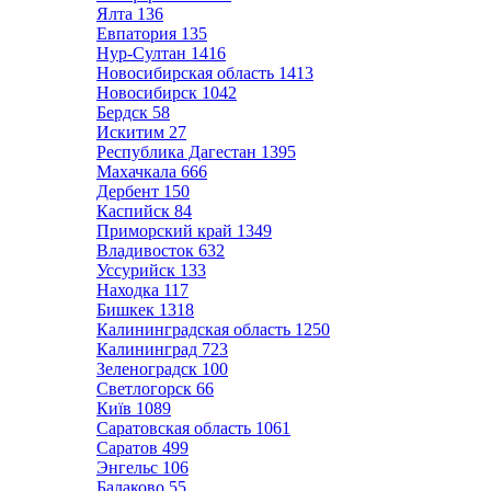
Ялта
136
Евпатория
135
Нур-Султан
1416
Новосибирская область
1413
Новосибирск
1042
Бердск
58
Искитим
27
Республика Дагестан
1395
Махачкала
666
Дербент
150
Каспийск
84
Приморский край
1349
Владивосток
632
Уссурийск
133
Находка
117
Бишкек
1318
Калининградская область
1250
Калининград
723
Зеленоградск
100
Светлогорск
66
Київ
1089
Саратовская область
1061
Саратов
499
Энгельс
106
Балаково
55