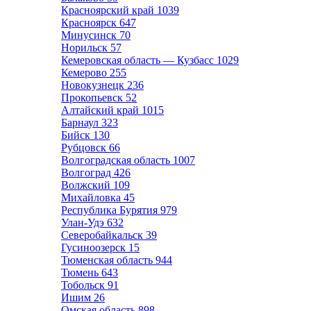
Красноярский край
1039
Красноярск
647
Минусинск
70
Норильск
57
Кемеровская область — Кузбасс
1029
Кемерово
255
Новокузнецк
236
Прокопьевск
52
Алтайский край
1015
Барнаул
323
Бийск
130
Рубцовск
66
Волгоградская область
1007
Волгоград
426
Волжский
109
Михайловка
45
Республика Бурятия
979
Улан-Удэ
632
Северобайкальск
39
Гусиноозерск
15
Тюменская область
944
Тюмень
643
Тобольск
91
Ишим
26
Омская область
898