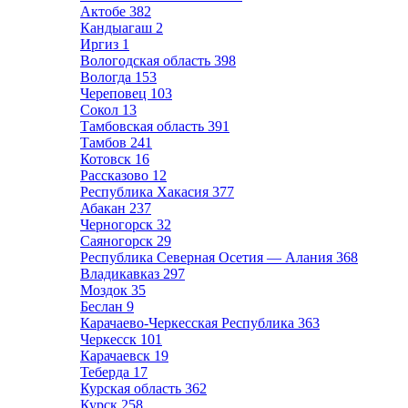
Актобе
382
Кандыагаш
2
Иргиз
1
Вологодская область
398
Вологда
153
Череповец
103
Сокол
13
Тамбовская область
391
Тамбов
241
Котовск
16
Рассказово
12
Республика Хакасия
377
Абакан
237
Черногорск
32
Саяногорск
29
Республика Северная Осетия — Алания
368
Владикавказ
297
Моздок
35
Беслан
9
Карачаево-Черкесская Республика
363
Черкесск
101
Карачаевск
19
Теберда
17
Курская область
362
Курск
258