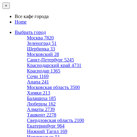
×
Все кафе города
Home
Выбрать город
Москва
7820
Зеленоград
51
Щербинка
33
Московский
28
Санкт-Петербург
5245
Краснодарский край
4731
Краснодар
1365
Сочи
1169
Анапа
241
Московская область
3500
Химки
213
Балашиха
185
Люберцы
162
Алматы
2739
Ташкент
2278
Свердловская область
2100
Екатеринбург
964
Нижний Тагил
169
Новоуральск
51