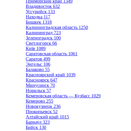
Приморский край
1349
Владивосток
632
Уссурийск
133
Находка
117
Бишкек
1318
Калининградская область
1250
Калининград
723
Зеленоградск
100
Светлогорск
66
Київ
1089
Саратовская область
1061
Саратов
499
Энгельс
106
Балаково
55
Красноярский край
1039
Красноярск
647
Минусинск
70
Норильск
57
Кемеровская область — Кузбасс
1029
Кемерово
255
Новокузнецк
236
Прокопьевск
52
Алтайский край
1015
Барнаул
323
Бийск
130