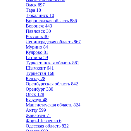
Омск
697
Тара
18
Тюкалинск
10
Воронежская область
886
Воронеж
443
Павловск
30
Россошь
30
Ленинградская область
867
Мурино
84
Кудрово
81
Гатчина
59
Туркестанская область
861
Шымкент
641
Туркестан
168
Кентау
28
Оренбургская область
842
Оренбург
330
Орск
128
Бузулук
48
Мангистауская область
824
Актау
599
Жанаозен
71
Форт-Шевченко
6
Одесская область
822