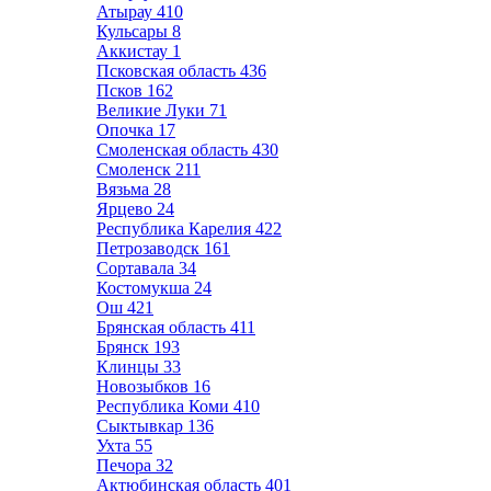
Атырау
410
Кульсары
8
Аккистау
1
Псковская область
436
Псков
162
Великие Луки
71
Опочка
17
Смоленская область
430
Смоленск
211
Вязьма
28
Ярцево
24
Республика Карелия
422
Петрозаводск
161
Сортавала
34
Костомукша
24
Ош
421
Брянская область
411
Брянск
193
Клинцы
33
Новозыбков
16
Республика Коми
410
Сыктывкар
136
Ухта
55
Печора
32
Актюбинская область
401