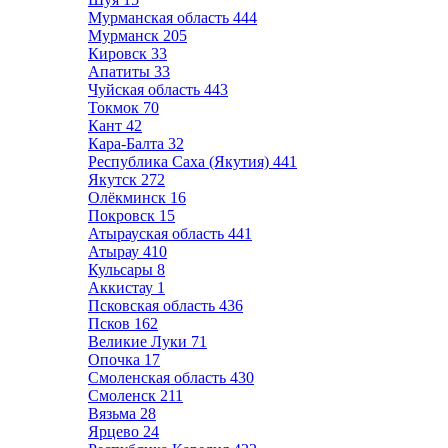
Мурманская область
444
Мурманск
205
Кировск
33
Апатиты
33
Чуйская область
443
Токмок
70
Кант
42
Кара-Балта
32
Республика Саха (Якутия)
441
Якутск
272
Олёкминск
16
Покровск
15
Атырауская область
441
Атырау
410
Кульсары
8
Аккистау
1
Псковская область
436
Псков
162
Великие Луки
71
Опочка
17
Смоленская область
430
Смоленск
211
Вязьма
28
Ярцево
24