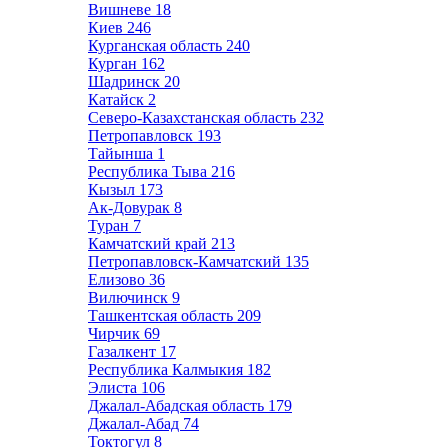
Вишневе
18
Киев
246
Курганская область
240
Курган
162
Шадринск
20
Катайск
2
Северо-Казахстанская область
232
Петропавловск
193
Тайынша
1
Республика Тыва
216
Кызыл
173
Ак-Довурак
8
Туран
7
Камчатский край
213
Петропавловск-Камчатский
135
Елизово
36
Вилючинск
9
Ташкентская область
209
Чирчик
69
Газалкент
17
Республика Калмыкия
182
Элиста
106
Джалал-Абадская область
179
Джалал-Абад
74
Токтогул
8