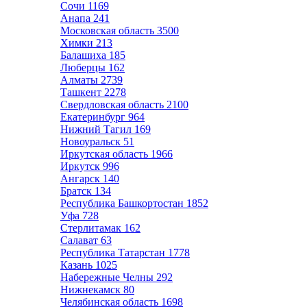
Сочи
1169
Анапа
241
Московская область
3500
Химки
213
Балашиха
185
Люберцы
162
Алматы
2739
Ташкент
2278
Свердловская область
2100
Екатеринбург
964
Нижний Тагил
169
Новоуральск
51
Иркутская область
1966
Иркутск
996
Ангарск
140
Братск
134
Республика Башкортостан
1852
Уфа
728
Стерлитамак
162
Салават
63
Республика Татарстан
1778
Казань
1025
Набережные Челны
292
Нижнекамск
80
Челябинская область
1698