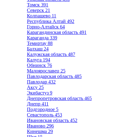
Томск
391
Северск
21
Колпашево
11
Республика Алтай
492
Горно-Алтайск
64
Карагандинская область
491
Караганда
339
Темиртау
88
Балхаш
24
Калужская область
487
Калуга
194
Обнинск
76
Малоярославец
25
Павлодарская область
485
Павлодар
432
Аксу
25
Экибастуз
9
Днепропетровская область
465
Днепр
411
Подгородное
5
Севастополь
453
Ивановская область
452
Иваново
296
Кинешма
29
Шуя
15