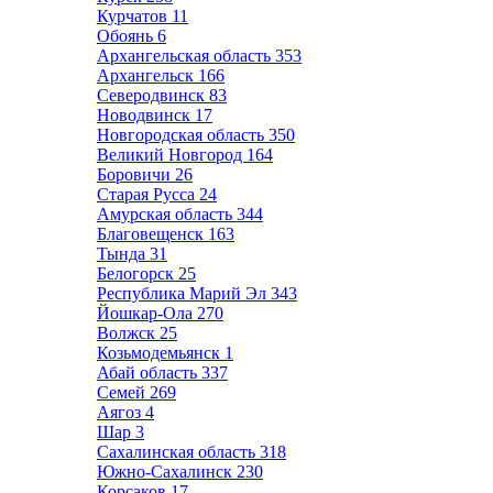
Курчатов
11
Обоянь
6
Архангельская область
353
Архангельск
166
Северодвинск
83
Новодвинск
17
Новгородская область
350
Великий Новгород
164
Боровичи
26
Старая Русса
24
Амурская область
344
Благовещенск
163
Тында
31
Белогорск
25
Республика Марий Эл
343
Йошкар-Ола
270
Волжск
25
Козьмодемьянск
1
Абай область
337
Семей
269
Аягоз
4
Шар
3
Сахалинская область
318
Южно-Сахалинск
230
Корсаков
17