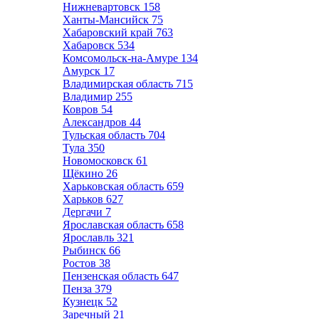
Нижневартовск
158
Ханты-Мансийск
75
Хабаровский край
763
Хабаровск
534
Комсомольск-на-Амуре
134
Амурск
17
Владимирская область
715
Владимир
255
Ковров
54
Александров
44
Тульская область
704
Тула
350
Новомосковск
61
Щёкино
26
Харьковская область
659
Харьков
627
Дергачи
7
Ярославская область
658
Ярославль
321
Рыбинск
66
Ростов
38
Пензенская область
647
Пенза
379
Кузнецк
52
Заречный
21