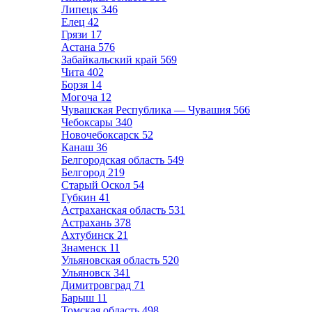
Липецк
346
Елец
42
Грязи
17
Астана
576
Забайкальский край
569
Чита
402
Борзя
14
Могоча
12
Чувашская Республика — Чувашия
566
Чебоксары
340
Новочебоксарск
52
Канаш
36
Белгородская область
549
Белгород
219
Старый Оскол
54
Губкин
41
Астраханская область
531
Астрахань
378
Ахтубинск
21
Знаменск
11
Ульяновская область
520
Ульяновск
341
Димитровград
71
Барыш
11
Томская область
498