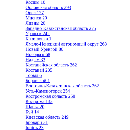
Косшы
10
Орловская область
293
Орел
177
Мценск
20
Ливны
20
Западно-Казахстанская область
275
Уральск
242
Казталовка
1
Ямало-Ненецкий автономный округ
268
Новый Уренгой
86
Ноябрьск
68
Надым
33
Костанайская область
262
Костанай
235
Тобыл
6
Боровской
1
Восточно-Казахстанская область
262
Усть-Каменогорск
254
Костромская область
258
Кострома
132
Шарья
20
Буй
14
Киевская область
249
Бровари
31
Ірпінь
23