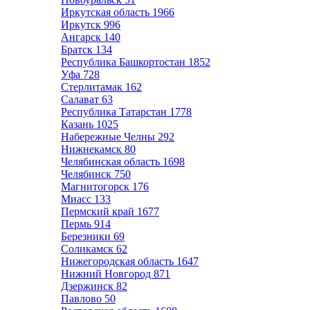
Иркутская область
1966
Иркутск
996
Ангарск
140
Братск
134
Республика Башкортостан
1852
Уфа
728
Стерлитамак
162
Салават
63
Республика Татарстан
1778
Казань
1025
Набережные Челны
292
Нижнекамск
80
Челябинская область
1698
Челябинск
750
Магнитогорск
176
Миасс
133
Пермский край
1677
Пермь
914
Березники
69
Соликамск
62
Нижегородская область
1647
Нижний Новгород
871
Дзержинск
82
Павлово
50