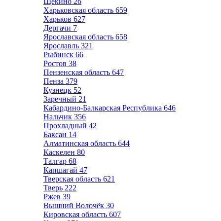
Щёкино
26
Харьковская область
659
Харьков
627
Дергачи
7
Ярославская область
658
Ярославль
321
Рыбинск
66
Ростов
38
Пензенская область
647
Пенза
379
Кузнецк
52
Заречный
21
Кабардино-Балкарская Республика
646
Нальчик
356
Прохладный
42
Баксан
14
Алматинская область
644
Каскелен
80
Талгар
68
Капшагай
47
Тверская область
621
Тверь
222
Ржев
39
Вышний Волочёк
30
Кировская область
607