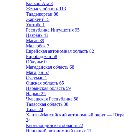
Кочкор-Ата
8
Жетысу область
113
Талдыкорган
88
Жаркент
15
Уштобе
1
Республика Ингушетия
95
Назрань
41
Магас
39
Малгобек
7
Еврейская автономная область
82
Биробиджан
58
Облучье
0
Магаданская область
68
Магадан
57
Сусуман
1
Ошская область
65
Нарынская область
59
Нарын
25
Чувашская Республика
58
Таласская область
38
Талас
24
Ханты-Мансийский автономный округ — Югра
24
Кызылординская область
22
Ненецкий автономный округ
11