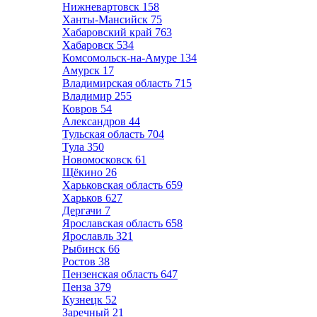
Нижневартовск
158
Ханты-Мансийск
75
Хабаровский край
763
Хабаровск
534
Комсомольск-на-Амуре
134
Амурск
17
Владимирская область
715
Владимир
255
Ковров
54
Александров
44
Тульская область
704
Тула
350
Новомосковск
61
Щёкино
26
Харьковская область
659
Харьков
627
Дергачи
7
Ярославская область
658
Ярославль
321
Рыбинск
66
Ростов
38
Пензенская область
647
Пенза
379
Кузнецк
52
Заречный
21