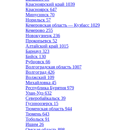
Красноярский край
1039
Красноярск
647
Минусинск
70
Норильск
57
Кемеровская область — Кузбасс
1029
Кемерово
255
Новокузнецк
236
Прокопьевск
52
Алтайский край
1015
Барнаул
323
Бийск
130
Рубцовск
66
Волгоградская область
1007
Волгоград
426
Волжский
109
Михайловка
45
Республика Бурятия
979
Улан-Удэ
632
Северобайкальск
39
Гусиноозерск
15
Тюменская область
944
Тюмень
643
Тобольск
91
Ишим
26
Омская область
898