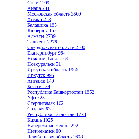
Сочи
1169
Анапа
241
Московская область
3500
Химки
213
Балашиха
185
Люберцы
162
Алматы
2739
Ташкент
2278
Свердловская область
2100
Екатеринбург
964
Нижний Тагил
169
Новоуральск
51
Иркутская область
1966
Иркутск
996
Ангарск
140
Братск
134
Республика Башкортостан
1852
Уфа
728
Стерлитамак
162
Салават
63
Республика Татарстан
1778
Казань
1025
Набережные Челны
292
Нижнекамск
80
Челябинская область
1698