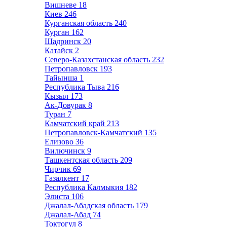
Вишневе
18
Киев
246
Курганская область
240
Курган
162
Шадринск
20
Катайск
2
Северо-Казахстанская область
232
Петропавловск
193
Тайынша
1
Республика Тыва
216
Кызыл
173
Ак-Довурак
8
Туран
7
Камчатский край
213
Петропавловск-Камчатский
135
Елизово
36
Вилючинск
9
Ташкентская область
209
Чирчик
69
Газалкент
17
Республика Калмыкия
182
Элиста
106
Джалал-Абадская область
179
Джалал-Абад
74
Токтогул
8