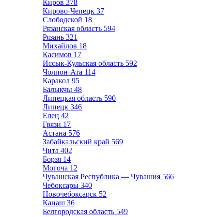
Киров
378
Кирово-Чепецк
37
Слободской
18
Рязанская область
594
Рязань
321
Михайлов
18
Касимов
17
Иссык-Кульская область
592
Чолпон-Ата
114
Каракол
95
Балыкчы
48
Липецкая область
590
Липецк
346
Елец
42
Грязи
17
Астана
576
Забайкальский край
569
Чита
402
Борзя
14
Могоча
12
Чувашская Республика — Чувашия
566
Чебоксары
340
Новочебоксарск
52
Канаш
36
Белгородская область
549