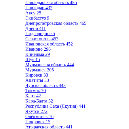
Павлодарская область
485
Павлодар
432
Аксу
25
Экибастуз
9
Днепропетровская область
465
Днепр
411
Подгородное
5
Севастополь
453
Ивановская область
452
Иваново
296
Кинешма
29
Шуя
15
Мурманская область
444
Мурманск
205
Кировск
33
Апатиты
33
Чуйская область
443
Токмок
70
Кант
42
Кара-Балта
32
Республика Саха (Якутия)
441
Якутск
272
Олёкминск
16
Покровск
15
Атырауская область
441