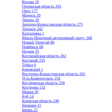
Косшы
10
Орловская область
293
Орел
177
Мценск
20
Ливны
20
Западно-Казахстанская область
275
Уральск
242
Казталовка
1
Ямало-Ненецкий автономный округ
268
Новый Уренгой
86
Ноябрьск
68
Надым
33
Костанайская область
262
Костанай
235
Тобыл
6
Боровской
1
Восточно-Казахстанская область
262
Усть-Каменогорск
254
Костромская область
258
Кострома
132
Шарья
20
Буй
14
Киевская область
249
Бровари
31
Ірпінь
23