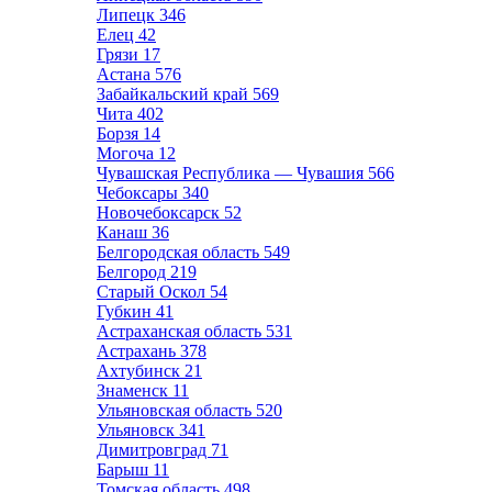
Липецк
346
Елец
42
Грязи
17
Астана
576
Забайкальский край
569
Чита
402
Борзя
14
Могоча
12
Чувашская Республика — Чувашия
566
Чебоксары
340
Новочебоксарск
52
Канаш
36
Белгородская область
549
Белгород
219
Старый Оскол
54
Губкин
41
Астраханская область
531
Астрахань
378
Ахтубинск
21
Знаменск
11
Ульяновская область
520
Ульяновск
341
Димитровград
71
Барыш
11
Томская область
498