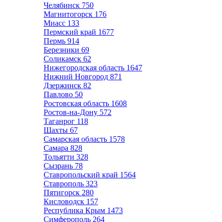
Челябинск
750
Магнитогорск
176
Миасс
133
Пермский край
1677
Пермь
914
Березники
69
Соликамск
62
Нижегородская область
1647
Нижний Новгород
871
Дзержинск
82
Павлово
50
Ростовская область
1608
Ростов-на-Дону
572
Таганрог
118
Шахты
67
Самарская область
1578
Самара
828
Тольятти
328
Сызрань
78
Ставропольский край
1564
Ставрополь
323
Пятигорск
280
Кисловодск
157
Республика Крым
1473
Симферополь
264