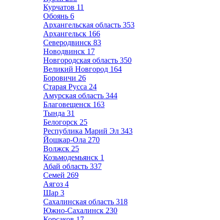
Курчатов
11
Обоянь
6
Архангельская область
353
Архангельск
166
Северодвинск
83
Новодвинск
17
Новгородская область
350
Великий Новгород
164
Боровичи
26
Старая Русса
24
Амурская область
344
Благовещенск
163
Тында
31
Белогорск
25
Республика Марий Эл
343
Йошкар-Ола
270
Волжск
25
Козьмодемьянск
1
Абай область
337
Семей
269
Аягоз
4
Шар
3
Сахалинская область
318
Южно-Сахалинск
230
Корсаков
17