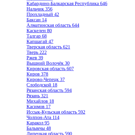
Кабардино-Балкарская Республика
646
Нальчик
356
Прохладный
42
Баксан
14
Алматинская область
644
Каскелен
80
Талгар
68
Капшагай
47
Тверская область
621
Тверь
222
Ржев
39
Вышний Волочёк
30
Кировская область
607
Киров
378
Кирово-Чепецк
37
Слободской
18
Рязанская область
594
Рязань
321
Михайлов
18
Касимов
17
Иссык-Кульская область
592
Чолпон-Ата
114
Каракол
95
Балыкчы
48
Липецкая область
590