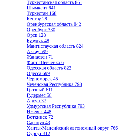
Туркестанская область
861
Шымкент
641
Туркестан
168
Кентау
28
Оренбургская область
842
Оренбург
330
Орск
128
Бузулук
48
Мангистауская область
824
Актау
599
Жанаозен
71
Форт-Шевченко
6
Одесская область
822
Одесса
699
Черноморск
45
Чеченская Республика
793
Грозный
611
Гудермес
58
Аргун
37
Удмуртская Республика
793
Ижевск
448
Воткинск
72
Сарапул
43
Ханты-Мансийский автономный округ
766
Сургут
312