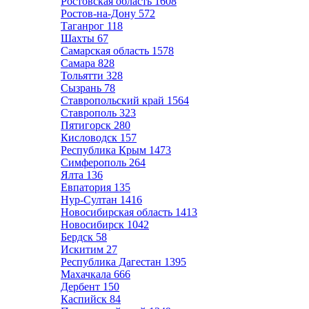
Ростовская область
1608
Ростов-на-Дону
572
Таганрог
118
Шахты
67
Самарская область
1578
Самара
828
Тольятти
328
Сызрань
78
Ставропольский край
1564
Ставрополь
323
Пятигорск
280
Кисловодск
157
Республика Крым
1473
Симферополь
264
Ялта
136
Евпатория
135
Нур-Султан
1416
Новосибирская область
1413
Новосибирск
1042
Бердск
58
Искитим
27
Республика Дагестан
1395
Махачкала
666
Дербент
150
Каспийск
84