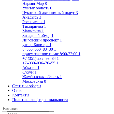
Нарьян-Мар
8
Улытау область
6
Чукотский автономный округ
3
Анадырь
3
Российская
1
Тимирязева
1
Малыгина
1
Западный обход
1
Лиговский проспект
1
улица Блюхера
1
8‒800‒550‒83‒30
1
прием заказов: пн-вс 8:00-22:00
1
+7 (351) 232‒93‒84
1
+7‒930‒036‒76‒55
1
Абхазия
1
Сухум
1
Жамбылская область
1
Московская
0
Статьи и обзоры
О нас
Контакты
Политика конфиденциальности