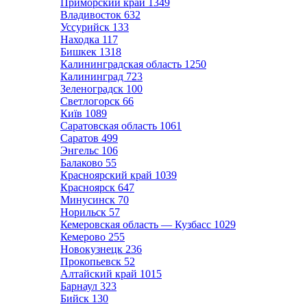
Приморский край
1349
Владивосток
632
Уссурийск
133
Находка
117
Бишкек
1318
Калининградская область
1250
Калининград
723
Зеленоградск
100
Светлогорск
66
Київ
1089
Саратовская область
1061
Саратов
499
Энгельс
106
Балаково
55
Красноярский край
1039
Красноярск
647
Минусинск
70
Норильск
57
Кемеровская область — Кузбасс
1029
Кемерово
255
Новокузнецк
236
Прокопьевск
52
Алтайский край
1015
Барнаул
323
Бийск
130