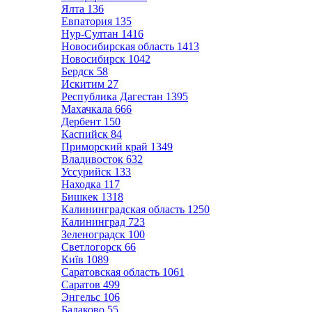
Ялта
136
Евпатория
135
Нур-Султан
1416
Новосибирская область
1413
Новосибирск
1042
Бердск
58
Искитим
27
Республика Дагестан
1395
Махачкала
666
Дербент
150
Каспийск
84
Приморский край
1349
Владивосток
632
Уссурийск
133
Находка
117
Бишкек
1318
Калининградская область
1250
Калининград
723
Зеленоградск
100
Светлогорск
66
Київ
1089
Саратовская область
1061
Саратов
499
Энгельс
106
Балаково
55