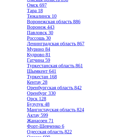
Омск
697
Тара
18
Тюкалинск
10
Воронежская область
886
Воронеж
443
Павловск
30
Россошь
30
Ленинградская область
867
Мурино
84
Кудрово
81
Гатчина
59
Туркестанская область
861
Шымкент
641
Туркестан
168
Кентау
28
Оренбургская область
842
Оренбург
330
Орск
128
Бузулук
48
Мангистауская область
824
Актау
599
Жанаозен
71
Форт-Шевченко
6
Одесская область
822