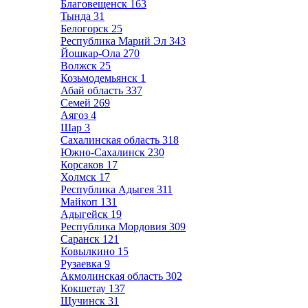
Благовещенск
163
Тында
31
Белогорск
25
Республика Марий Эл
343
Йошкар-Ола
270
Волжск
25
Козьмодемьянск
1
Абай область
337
Семей
269
Аягоз
4
Шар
3
Сахалинская область
318
Южно-Сахалинск
230
Корсаков
17
Холмск
17
Республика Адыгея
311
Майкоп
131
Адыгейск
19
Республика Мордовия
309
Саранск
121
Ковылкино
15
Рузаевка
9
Акмолинская область
302
Кокшетау
137
Щучинск
31