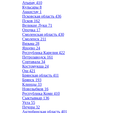
Атырау
410
Кульсары
8
Аккистау
1
Псковская область
436
Псков
162
Великие Луки
71
Опочка
17
Смоленская область
430
Смоленск
211
Вязьма
28
Ярцево
24
Республика Карелия
422
Петрозаводск
161
Сортавала
34
Костомукша
24
Ош
421
Брянская область
411
Брянск
193
Клинцы
33
Новозыбков
16
Республика Коми
410
Сыктывкар
136
Ухта
55
Печора
32
Актюбинская область
401