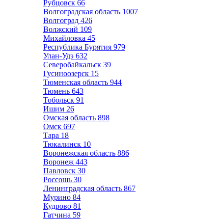
Рубцовск
66
Волгоградская область
1007
Волгоград
426
Волжский
109
Михайловка
45
Республика Бурятия
979
Улан-Удэ
632
Северобайкальск
39
Гусиноозерск
15
Тюменская область
944
Тюмень
643
Тобольск
91
Ишим
26
Омская область
898
Омск
697
Тара
18
Тюкалинск
10
Воронежская область
886
Воронеж
443
Павловск
30
Россошь
30
Ленинградская область
867
Мурино
84
Кудрово
81
Гатчина
59