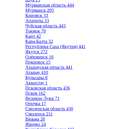
Мурманская область
444
Мурманск
205
Кировск
33
Апатиты
33
Чуйская область
443
Токмок
70
Кант
42
Кара-Балта
32
Республика Саха (Якутия)
441
Якутск
272
Олёкминск
16
Покровск
15
Атырауская область
441
Атырау
410
Кульсары
8
Аккистау
1
Псковская область
436
Псков
162
Великие Луки
71
Опочка
17
Смоленская область
430
Смоленск
211
Вязьма
28
Ярцево
24