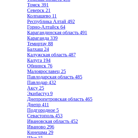
Томск
391
Северск
21
Колпашево
11
Республика Алтай
492
Горно-Алтайск
64
Карагандинская область
491
Караганда
339
Темиртау
88
Балхаш
24
Калужская область
487
Калуга
194
Обнинск
76
Малоярославец
25
Павлодарская область
485
Павлодар
432
Аксу
25
Экибастуз
9
Днепропетровская область
465
Днепр
411
Подгородное
5
Севастополь
453
Ивановская область
452
Иваново
296
Кинешма
29
Шуя
15