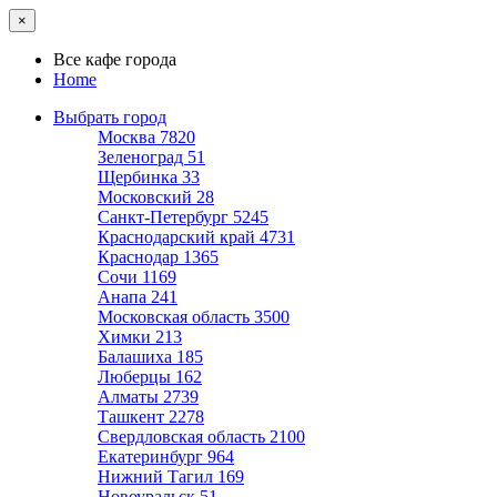
×
Все кафе города
Home
Выбрать город
Москва
7820
Зеленоград
51
Щербинка
33
Московский
28
Санкт-Петербург
5245
Краснодарский край
4731
Краснодар
1365
Сочи
1169
Анапа
241
Московская область
3500
Химки
213
Балашиха
185
Люберцы
162
Алматы
2739
Ташкент
2278
Свердловская область
2100
Екатеринбург
964
Нижний Тагил
169
Новоуральск
51