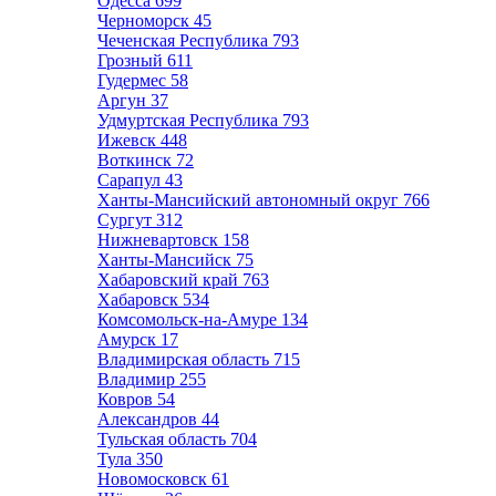
Одесса
699
Черноморск
45
Чеченская Республика
793
Грозный
611
Гудермес
58
Аргун
37
Удмуртская Республика
793
Ижевск
448
Воткинск
72
Сарапул
43
Ханты-Мансийский автономный округ
766
Сургут
312
Нижневартовск
158
Ханты-Мансийск
75
Хабаровский край
763
Хабаровск
534
Комсомольск-на-Амуре
134
Амурск
17
Владимирская область
715
Владимир
255
Ковров
54
Александров
44
Тульская область
704
Тула
350
Новомосковск
61