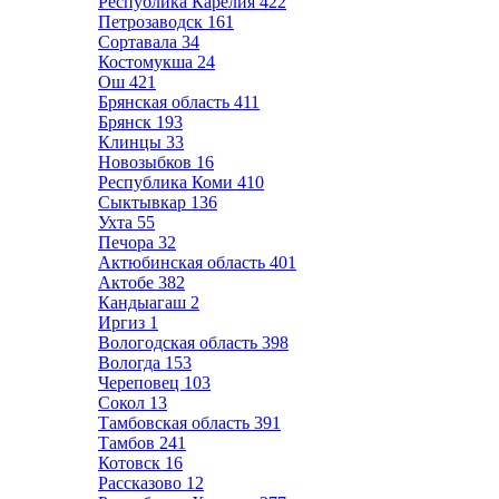
Республика Карелия
422
Петрозаводск
161
Сортавала
34
Костомукша
24
Ош
421
Брянская область
411
Брянск
193
Клинцы
33
Новозыбков
16
Республика Коми
410
Сыктывкар
136
Ухта
55
Печора
32
Актюбинская область
401
Актобе
382
Кандыагаш
2
Иргиз
1
Вологодская область
398
Вологда
153
Череповец
103
Сокол
13
Тамбовская область
391
Тамбов
241
Котовск
16
Рассказово
12