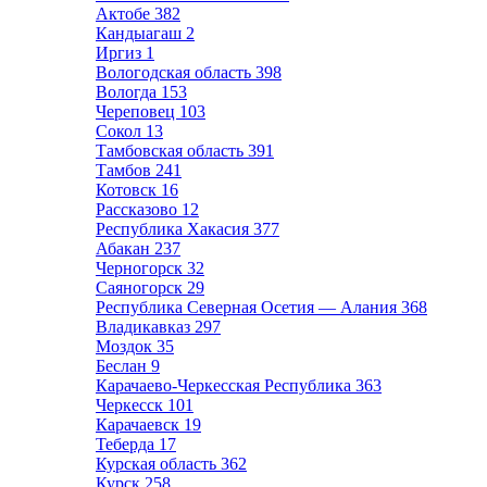
Актобе
382
Кандыагаш
2
Иргиз
1
Вологодская область
398
Вологда
153
Череповец
103
Сокол
13
Тамбовская область
391
Тамбов
241
Котовск
16
Рассказово
12
Республика Хакасия
377
Абакан
237
Черногорск
32
Саяногорск
29
Республика Северная Осетия — Алания
368
Владикавказ
297
Моздок
35
Беслан
9
Карачаево-Черкесская Республика
363
Черкесск
101
Карачаевск
19
Теберда
17
Курская область
362
Курск
258