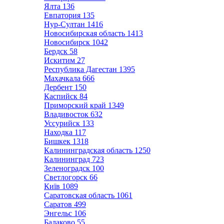
Ялта
136
Евпатория
135
Нур-Султан
1416
Новосибирская область
1413
Новосибирск
1042
Бердск
58
Искитим
27
Республика Дагестан
1395
Махачкала
666
Дербент
150
Каспийск
84
Приморский край
1349
Владивосток
632
Уссурийск
133
Находка
117
Бишкек
1318
Калининградская область
1250
Калининград
723
Зеленоградск
100
Светлогорск
66
Київ
1089
Саратовская область
1061
Саратов
499
Энгельс
106
Балаково
55