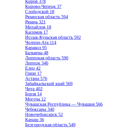
Киров
378
Кирово-Чепецк
37
Слободской
18
Рязанская область
594
Рязань
321
Михайлов
18
Касимов
17
Иссык-Кульская область
592
Чолпон-Ата
114
Каракол
95
Балыкчы
48
Липецкая область
590
Липецк
346
Елец
42
Грязи
17
Астана
576
Забайкальский край
569
Чита
402
Борзя
14
Могоча
12
Чувашская Республика — Чувашия
566
Чебоксары
340
Новочебоксарск
52
Канаш
36
Белгородская область
549