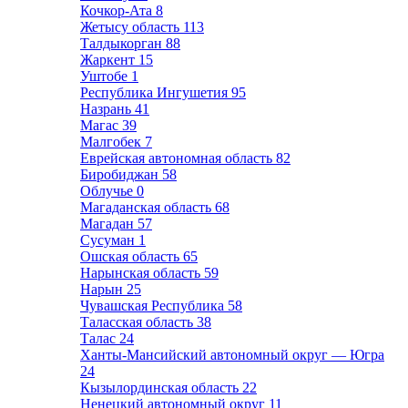
Кочкор-Ата
8
Жетысу область
113
Талдыкорган
88
Жаркент
15
Уштобе
1
Республика Ингушетия
95
Назрань
41
Магас
39
Малгобек
7
Еврейская автономная область
82
Биробиджан
58
Облучье
0
Магаданская область
68
Магадан
57
Сусуман
1
Ошская область
65
Нарынская область
59
Нарын
25
Чувашская Республика
58
Таласская область
38
Талас
24
Ханты-Мансийский автономный округ — Югра
24
Кызылординская область
22
Ненецкий автономный округ
11