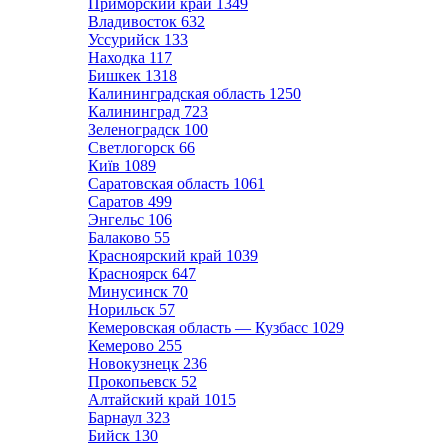
Приморский край
1349
Владивосток
632
Уссурийск
133
Находка
117
Бишкек
1318
Калининградская область
1250
Калининград
723
Зеленоградск
100
Светлогорск
66
Київ
1089
Саратовская область
1061
Саратов
499
Энгельс
106
Балаково
55
Красноярский край
1039
Красноярск
647
Минусинск
70
Норильск
57
Кемеровская область — Кузбасс
1029
Кемерово
255
Новокузнецк
236
Прокопьевск
52
Алтайский край
1015
Барнаул
323
Бийск
130