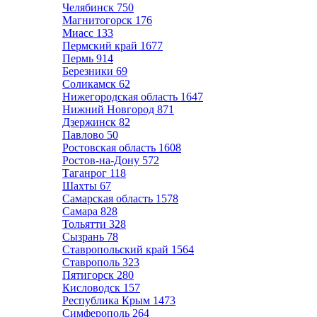
Челябинск
750
Магнитогорск
176
Миасс
133
Пермский край
1677
Пермь
914
Березники
69
Соликамск
62
Нижегородская область
1647
Нижний Новгород
871
Дзержинск
82
Павлово
50
Ростовская область
1608
Ростов-на-Дону
572
Таганрог
118
Шахты
67
Самарская область
1578
Самара
828
Тольятти
328
Сызрань
78
Ставропольский край
1564
Ставрополь
323
Пятигорск
280
Кисловодск
157
Республика Крым
1473
Симферополь
264