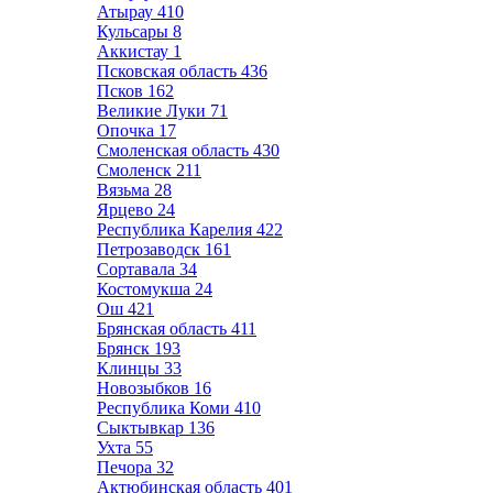
Атырау
410
Кульсары
8
Аккистау
1
Псковская область
436
Псков
162
Великие Луки
71
Опочка
17
Смоленская область
430
Смоленск
211
Вязьма
28
Ярцево
24
Республика Карелия
422
Петрозаводск
161
Сортавала
34
Костомукша
24
Ош
421
Брянская область
411
Брянск
193
Клинцы
33
Новозыбков
16
Республика Коми
410
Сыктывкар
136
Ухта
55
Печора
32
Актюбинская область
401