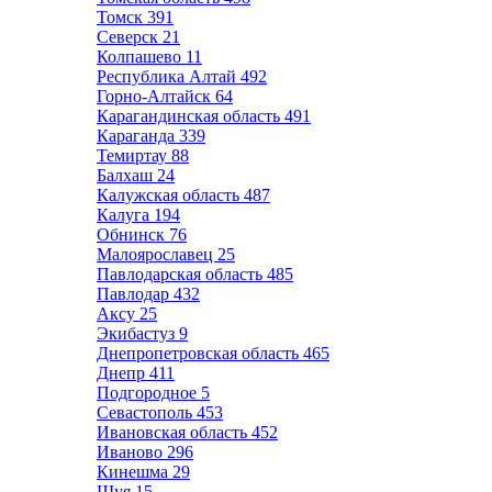
Томск
391
Северск
21
Колпашево
11
Республика Алтай
492
Горно-Алтайск
64
Карагандинская область
491
Караганда
339
Темиртау
88
Балхаш
24
Калужская область
487
Калуга
194
Обнинск
76
Малоярославец
25
Павлодарская область
485
Павлодар
432
Аксу
25
Экибастуз
9
Днепропетровская область
465
Днепр
411
Подгородное
5
Севастополь
453
Ивановская область
452
Иваново
296
Кинешма
29
Шуя
15