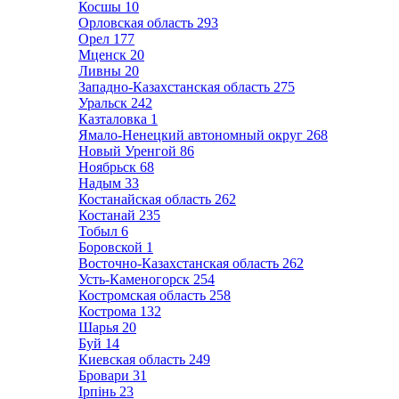
Косшы
10
Орловская область
293
Орел
177
Мценск
20
Ливны
20
Западно-Казахстанская область
275
Уральск
242
Казталовка
1
Ямало-Ненецкий автономный округ
268
Новый Уренгой
86
Ноябрьск
68
Надым
33
Костанайская область
262
Костанай
235
Тобыл
6
Боровской
1
Восточно-Казахстанская область
262
Усть-Каменогорск
254
Костромская область
258
Кострома
132
Шарья
20
Буй
14
Киевская область
249
Бровари
31
Ірпінь
23