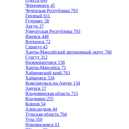
Одесса
699
Черноморск
45
Чеченская Республика
793
Грозный
611
Гудермес
58
Аргун
37
Удмуртская Республика
793
Ижевск
448
Воткинск
72
Сарапул
43
Ханты-Мансийский автономный округ
766
Сургут
312
Нижневартовск
158
Ханты-Мансийск
75
Хабаровский край
763
Хабаровск
534
Комсомольск-на-Амуре
134
Амурск
17
Владимирская область
715
Владимир
255
Ковров
54
Александров
44
Тульская область
704
Тула
350
Новомосковск
61