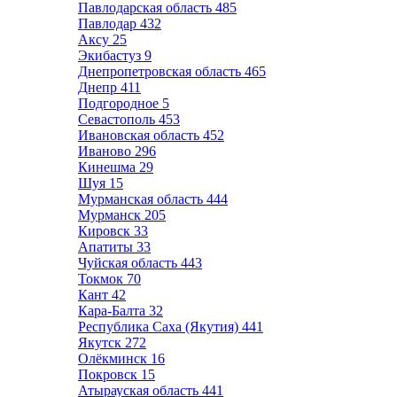
Павлодарская область
485
Павлодар
432
Аксу
25
Экибастуз
9
Днепропетровская область
465
Днепр
411
Подгородное
5
Севастополь
453
Ивановская область
452
Иваново
296
Кинешма
29
Шуя
15
Мурманская область
444
Мурманск
205
Кировск
33
Апатиты
33
Чуйская область
443
Токмок
70
Кант
42
Кара-Балта
32
Республика Саха (Якутия)
441
Якутск
272
Олёкминск
16
Покровск
15
Атырауская область
441