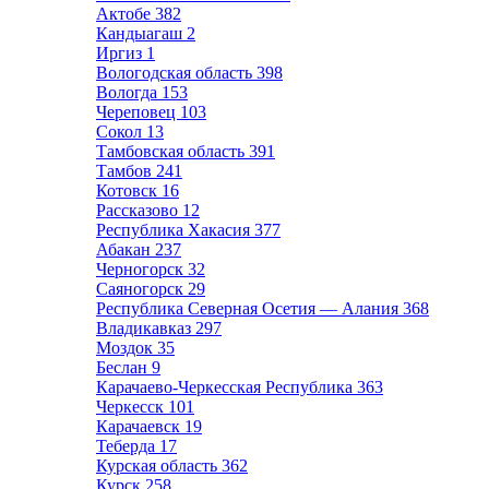
Актобе
382
Кандыагаш
2
Иргиз
1
Вологодская область
398
Вологда
153
Череповец
103
Сокол
13
Тамбовская область
391
Тамбов
241
Котовск
16
Рассказово
12
Республика Хакасия
377
Абакан
237
Черногорск
32
Саяногорск
29
Республика Северная Осетия — Алания
368
Владикавказ
297
Моздок
35
Беслан
9
Карачаево-Черкесская Республика
363
Черкесск
101
Карачаевск
19
Теберда
17
Курская область
362
Курск
258