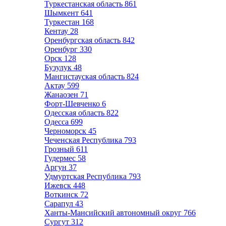
Туркестанская область
861
Шымкент
641
Туркестан
168
Кентау
28
Оренбургская область
842
Оренбург
330
Орск
128
Бузулук
48
Мангистауская область
824
Актау
599
Жанаозен
71
Форт-Шевченко
6
Одесская область
822
Одесса
699
Черноморск
45
Чеченская Республика
793
Грозный
611
Гудермес
58
Аргун
37
Удмуртская Республика
793
Ижевск
448
Воткинск
72
Сарапул
43
Ханты-Мансийский автономный округ
766
Сургут
312