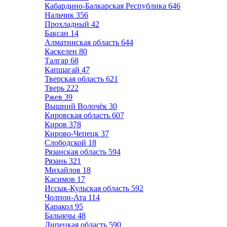
Кабардино-Балкарская Республика
646
Нальчик
356
Прохладный
42
Баксан
14
Алматинская область
644
Каскелен
80
Талгар
68
Капшагай
47
Тверская область
621
Тверь
222
Ржев
39
Вышний Волочёк
30
Кировская область
607
Киров
378
Кирово-Чепецк
37
Слободской
18
Рязанская область
594
Рязань
321
Михайлов
18
Касимов
17
Иссык-Кульская область
592
Чолпон-Ата
114
Каракол
95
Балыкчы
48
Липецкая область
590