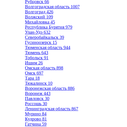
Рубцовск
66
Волгоградская область
1007
Волгоград
426
Волжский
109
Михайловка
45
Республика Бурятия
979
Улан-Удэ
632
Северобайкальск
39
Гусиноозерск
15
Тюменская область
944
Тюмень
643
Тобольск
91
Ишим
26
Омская область
898
Омск
697
Тара
18
Тюкалинск
10
Воронежская область
886
Воронеж
443
Павловск
30
Россошь
30
Ленинградская область
867
Мурино
84
Кудрово
81
Гатчина
59