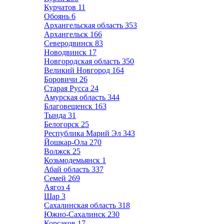
Курчатов
11
Обоянь
6
Архангельская область
353
Архангельск
166
Северодвинск
83
Новодвинск
17
Новгородская область
350
Великий Новгород
164
Боровичи
26
Старая Русса
24
Амурская область
344
Благовещенск
163
Тында
31
Белогорск
25
Республика Марий Эл
343
Йошкар-Ола
270
Волжск
25
Козьмодемьянск
1
Абай область
337
Семей
269
Аягоз
4
Шар
3
Сахалинская область
318
Южно-Сахалинск
230
Корсаков
17