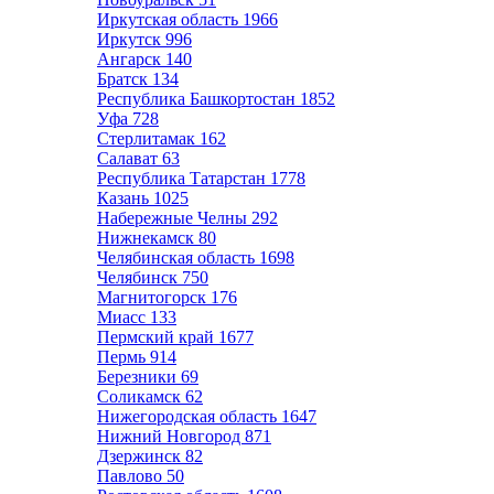
Иркутская область
1966
Иркутск
996
Ангарск
140
Братск
134
Республика Башкортостан
1852
Уфа
728
Стерлитамак
162
Салават
63
Республика Татарстан
1778
Казань
1025
Набережные Челны
292
Нижнекамск
80
Челябинская область
1698
Челябинск
750
Магнитогорск
176
Миасс
133
Пермский край
1677
Пермь
914
Березники
69
Соликамск
62
Нижегородская область
1647
Нижний Новгород
871
Дзержинск
82
Павлово
50