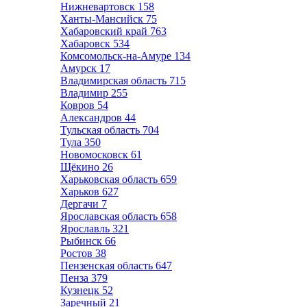
Нижневартовск
158
Ханты-Мансийск
75
Хабаровский край
763
Хабаровск
534
Комсомольск-на-Амуре
134
Амурск
17
Владимирская область
715
Владимир
255
Ковров
54
Александров
44
Тульская область
704
Тула
350
Новомосковск
61
Щёкино
26
Харьковская область
659
Харьков
627
Дергачи
7
Ярославская область
658
Ярославль
321
Рыбинск
66
Ростов
38
Пензенская область
647
Пенза
379
Кузнецк
52
Заречный
21