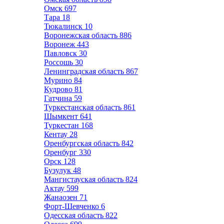
Омск
697
Тара
18
Тюкалинск
10
Воронежская область
886
Воронеж
443
Павловск
30
Россошь
30
Ленинградская область
867
Мурино
84
Кудрово
81
Гатчина
59
Туркестанская область
861
Шымкент
641
Туркестан
168
Кентау
28
Оренбургская область
842
Оренбург
330
Орск
128
Бузулук
48
Мангистауская область
824
Актау
599
Жанаозен
71
Форт-Шевченко
6
Одесская область
822