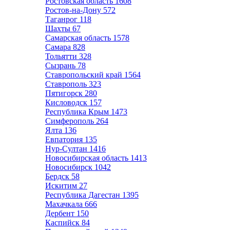
Ростовская область
1608
Ростов-на-Дону
572
Таганрог
118
Шахты
67
Самарская область
1578
Самара
828
Тольятти
328
Сызрань
78
Ставропольский край
1564
Ставрополь
323
Пятигорск
280
Кисловодск
157
Республика Крым
1473
Симферополь
264
Ялта
136
Евпатория
135
Нур-Султан
1416
Новосибирская область
1413
Новосибирск
1042
Бердск
58
Искитим
27
Республика Дагестан
1395
Махачкала
666
Дербент
150
Каспийск
84