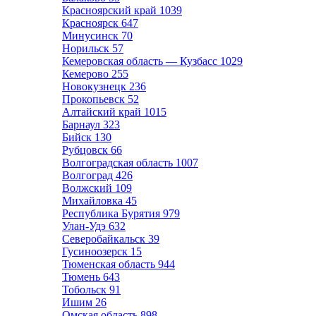
Красноярский край
1039
Красноярск
647
Минусинск
70
Норильск
57
Кемеровская область — Кузбасс
1029
Кемерово
255
Новокузнецк
236
Прокопьевск
52
Алтайский край
1015
Барнаул
323
Бийск
130
Рубцовск
66
Волгоградская область
1007
Волгоград
426
Волжский
109
Михайловка
45
Республика Бурятия
979
Улан-Удэ
632
Северобайкальск
39
Гусиноозерск
15
Тюменская область
944
Тюмень
643
Тобольск
91
Ишим
26
Омская область
898