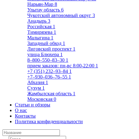
Нарьян-Мар
8
Улытау область
6
Чукотский автономный округ
3
Анадырь
3
Российская
1
Тимирязева
1
Малыгина
1
Западный обход
1
Лиговский проспект
1
улица Блюхера
1
8‒800‒550‒83‒30
1
прием заказов: пн-вс 8:00-22:00
1
+7 (351) 232‒93‒84
1
+7‒930‒036‒76‒55
1
Абхазия
1
Сухум
1
Жамбылская область
1
Московская
0
Статьи и обзоры
О нас
Контакты
Политика конфиденциальности