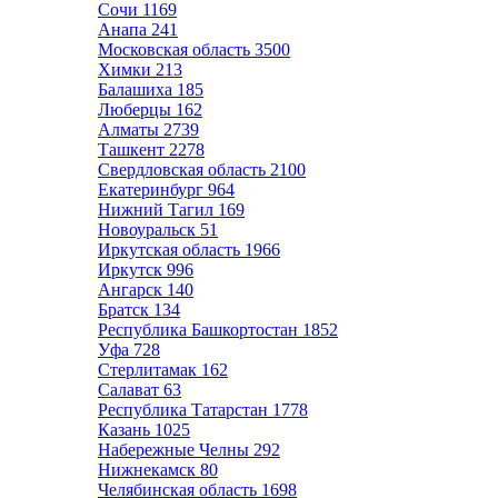
Сочи
1169
Анапа
241
Московская область
3500
Химки
213
Балашиха
185
Люберцы
162
Алматы
2739
Ташкент
2278
Свердловская область
2100
Екатеринбург
964
Нижний Тагил
169
Новоуральск
51
Иркутская область
1966
Иркутск
996
Ангарск
140
Братск
134
Республика Башкортостан
1852
Уфа
728
Стерлитамак
162
Салават
63
Республика Татарстан
1778
Казань
1025
Набережные Челны
292
Нижнекамск
80
Челябинская область
1698