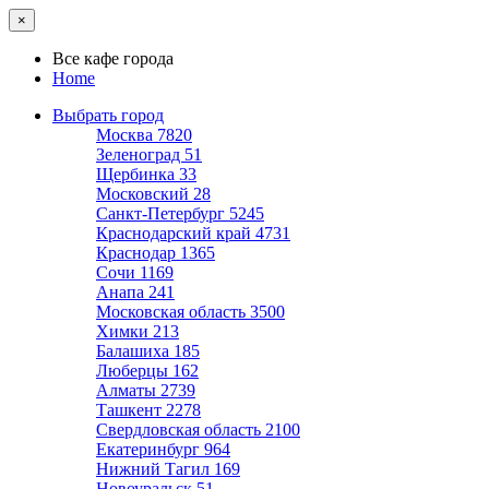
×
Все кафе города
Home
Выбрать город
Москва
7820
Зеленоград
51
Щербинка
33
Московский
28
Санкт-Петербург
5245
Краснодарский край
4731
Краснодар
1365
Сочи
1169
Анапа
241
Московская область
3500
Химки
213
Балашиха
185
Люберцы
162
Алматы
2739
Ташкент
2278
Свердловская область
2100
Екатеринбург
964
Нижний Тагил
169
Новоуральск
51