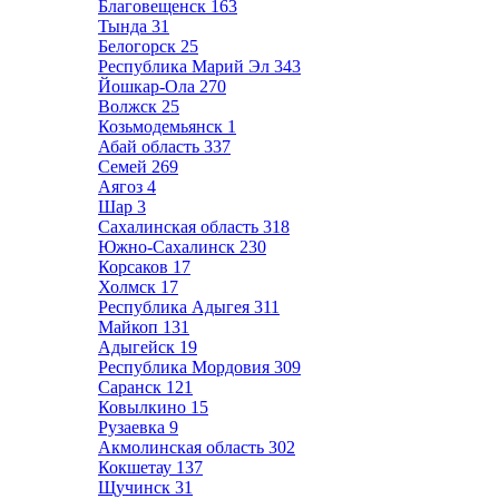
Благовещенск
163
Тында
31
Белогорск
25
Республика Марий Эл
343
Йошкар-Ола
270
Волжск
25
Козьмодемьянск
1
Абай область
337
Семей
269
Аягоз
4
Шар
3
Сахалинская область
318
Южно-Сахалинск
230
Корсаков
17
Холмск
17
Республика Адыгея
311
Майкоп
131
Адыгейск
19
Республика Мордовия
309
Саранск
121
Ковылкино
15
Рузаевка
9
Акмолинская область
302
Кокшетау
137
Щучинск
31