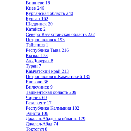
Вишневе
18
Киев
246
Курганская область
240
Курган
162
Шадринск
20
Катайск
2
Северо-Казахстанская область
232
Петропавловск
193
Тайынша
1
Республика Тыва
216
Кызыл
173
Ак-Довурак
8
Туран
7
Камчатский край
213
Петропавловск-Камчатский
135
Елизово
36
Вилючинск
9
Ташкентская область
209
Чирчик
69
Газалкент
17
Республика Калмыкия
182
Элиста
106
Джалал-Абадская область
179
Джалал-Абад
74
Токтогул
8