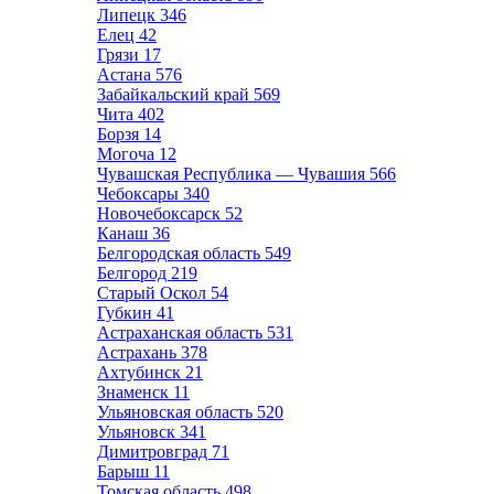
Липецк
346
Елец
42
Грязи
17
Астана
576
Забайкальский край
569
Чита
402
Борзя
14
Могоча
12
Чувашская Республика — Чувашия
566
Чебоксары
340
Новочебоксарск
52
Канаш
36
Белгородская область
549
Белгород
219
Старый Оскол
54
Губкин
41
Астраханская область
531
Астрахань
378
Ахтубинск
21
Знаменск
11
Ульяновская область
520
Ульяновск
341
Димитровград
71
Барыш
11
Томская область
498