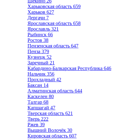
Щёкино
26
Харьковская область
659
Харьков
627
Дергачи
7
Ярославская область
658
Ярославль
321
Рыбинск
66
Ростов
38
Пензенская область
647
Пенза
379
Кузнецк
52
Заречный
21
Кабардино-Балкарская Республика
646
Нальчик
356
Прохладный
42
Баксан
14
Алматинская область
644
Каскелен
80
Талгар
68
Капшагай
47
Тверская область
621
Тверь
222
Ржев
39
Вышний Волочёк
30
Кировская область
607