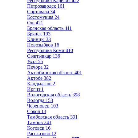
Республика Карелия
422
Петрозаводск
161
Сортавала
34
Костомукша
24
Ош
421
Брянская область
411
Брянск
193
Клинцы
33
Новозыбков
16
Республика Коми
410
Сыктывкар
136
Ухта
55
Печора
32
Актюбинская область
401
Актобе
382
Кандыагаш
2
Иргиз
1
Вологодская область
398
Вологда
153
Череповец
103
Сокол
13
Тамбовская область
391
Тамбов
241
Котовск
16
Рассказово
12