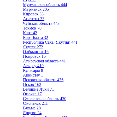
Мурманская область
444
Мурманск
205
Кировск
33
Апатиты
33
Чуйская область
443
Токмок
70
Кант
42
Кара-Балта
32
Республика Саха (Якутия)
441
Якутск
272
Олёкминск
16
Покровск
15
Атырауская область
441
Атырау
410
Кульсары
8
Аккистау
1
Псковская область
436
Псков
162
Великие Луки
71
Опочка
17
Смоленская область
430
Смоленск
211
Вязьма
28
Ярцево
24