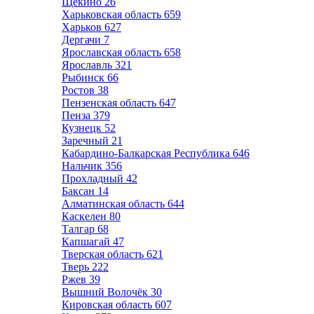
Щёкино
26
Харьковская область
659
Харьков
627
Дергачи
7
Ярославская область
658
Ярославль
321
Рыбинск
66
Ростов
38
Пензенская область
647
Пенза
379
Кузнецк
52
Заречный
21
Кабардино-Балкарская Республика
646
Нальчик
356
Прохладный
42
Баксан
14
Алматинская область
644
Каскелен
80
Талгар
68
Капшагай
47
Тверская область
621
Тверь
222
Ржев
39
Вышний Волочёк
30
Кировская область
607