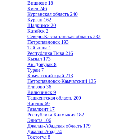
Вишневе
18
Киев
246
Курганская область
240
Курган
162
Шадринск
20
Катайск
2
Северо-Казахстанская область
232
Петропавловск
193
Тайынша
1
Республика Тыва
216
Кызыл
173
Ак-Довурак
8
Туран
7
Камчатский край
213
Петропавловск-Камчатский
135
Елизово
36
Вилючинск
9
Ташкентская область
209
Чирчик
69
Газалкент
17
Республика Калмыкия
182
Элиста
106
Джалал-Абадская область
179
Джалал-Абад
74
Токтогул
8