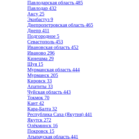
Павлодарская область
485
Павлодар
432
Аксу
25
Экибастуз
9
Днепропетровская область
465
Днепр
411
Подгородное
5
Севастополь
453
Ивановская область
452
Иваново
296
Кинешма
29
Шуя
15
Мурманская область
444
Мурманск
205
Кировск
33
Апатиты
33
Чуйская область
443
Токмок
70
Кант
42
Кара-Балта
32
Республика Саха (Якутия)
441
Якутск
272
Олёкминск
16
Покровск
15
Атырауская область
441