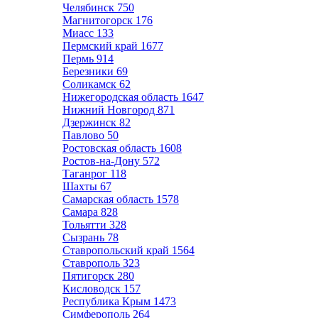
Челябинск
750
Магнитогорск
176
Миасс
133
Пермский край
1677
Пермь
914
Березники
69
Соликамск
62
Нижегородская область
1647
Нижний Новгород
871
Дзержинск
82
Павлово
50
Ростовская область
1608
Ростов-на-Дону
572
Таганрог
118
Шахты
67
Самарская область
1578
Самара
828
Тольятти
328
Сызрань
78
Ставропольский край
1564
Ставрополь
323
Пятигорск
280
Кисловодск
157
Республика Крым
1473
Симферополь
264