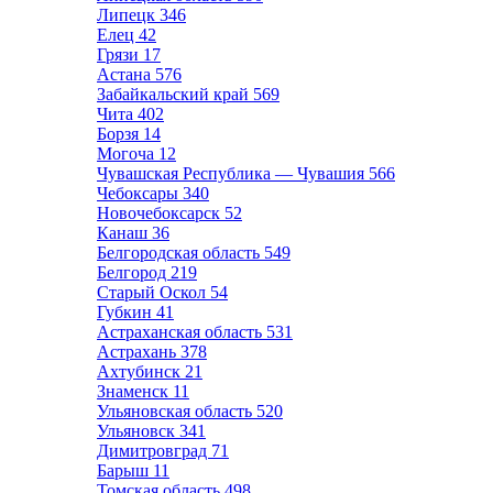
Липецк
346
Елец
42
Грязи
17
Астана
576
Забайкальский край
569
Чита
402
Борзя
14
Могоча
12
Чувашская Республика — Чувашия
566
Чебоксары
340
Новочебоксарск
52
Канаш
36
Белгородская область
549
Белгород
219
Старый Оскол
54
Губкин
41
Астраханская область
531
Астрахань
378
Ахтубинск
21
Знаменск
11
Ульяновская область
520
Ульяновск
341
Димитровград
71
Барыш
11
Томская область
498