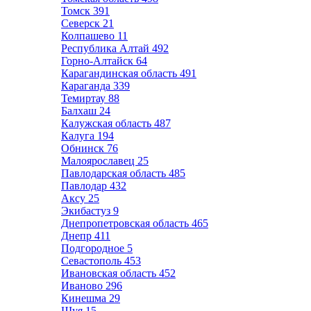
Томск
391
Северск
21
Колпашево
11
Республика Алтай
492
Горно-Алтайск
64
Карагандинская область
491
Караганда
339
Темиртау
88
Балхаш
24
Калужская область
487
Калуга
194
Обнинск
76
Малоярославец
25
Павлодарская область
485
Павлодар
432
Аксу
25
Экибастуз
9
Днепропетровская область
465
Днепр
411
Подгородное
5
Севастополь
453
Ивановская область
452
Иваново
296
Кинешма
29
Шуя
15