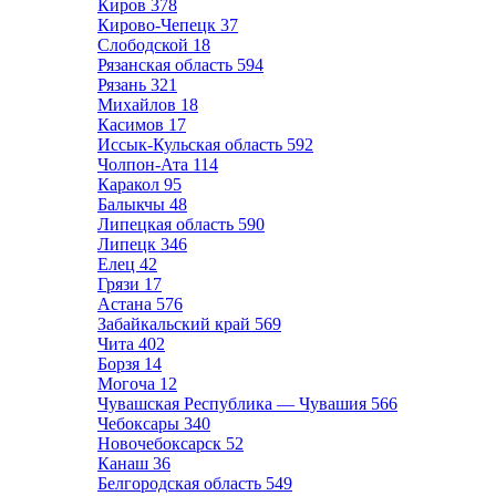
Киров
378
Кирово-Чепецк
37
Слободской
18
Рязанская область
594
Рязань
321
Михайлов
18
Касимов
17
Иссык-Кульская область
592
Чолпон-Ата
114
Каракол
95
Балыкчы
48
Липецкая область
590
Липецк
346
Елец
42
Грязи
17
Астана
576
Забайкальский край
569
Чита
402
Борзя
14
Могоча
12
Чувашская Республика — Чувашия
566
Чебоксары
340
Новочебоксарск
52
Канаш
36
Белгородская область
549