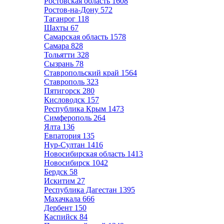
Ростовская область
1608
Ростов-на-Дону
572
Таганрог
118
Шахты
67
Самарская область
1578
Самара
828
Тольятти
328
Сызрань
78
Ставропольский край
1564
Ставрополь
323
Пятигорск
280
Кисловодск
157
Республика Крым
1473
Симферополь
264
Ялта
136
Евпатория
135
Нур-Султан
1416
Новосибирская область
1413
Новосибирск
1042
Бердск
58
Искитим
27
Республика Дагестан
1395
Махачкала
666
Дербент
150
Каспийск
84