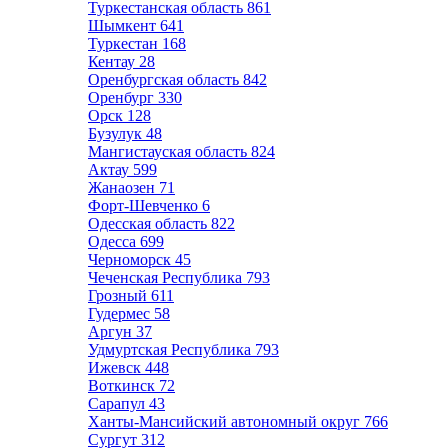
Туркестанская область
861
Шымкент
641
Туркестан
168
Кентау
28
Оренбургская область
842
Оренбург
330
Орск
128
Бузулук
48
Мангистауская область
824
Актау
599
Жанаозен
71
Форт-Шевченко
6
Одесская область
822
Одесса
699
Черноморск
45
Чеченская Республика
793
Грозный
611
Гудермес
58
Аргун
37
Удмуртская Республика
793
Ижевск
448
Воткинск
72
Сарапул
43
Ханты-Мансийский автономный округ
766
Сургут
312