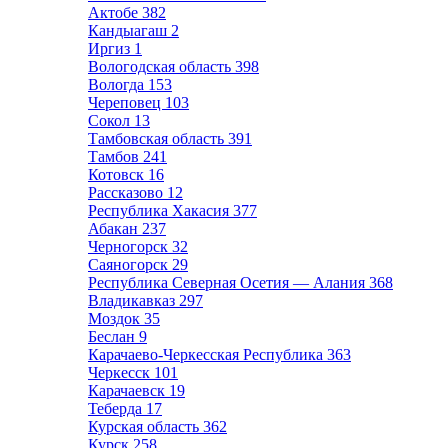
Актобе
382
Кандыагаш
2
Иргиз
1
Вологодская область
398
Вологда
153
Череповец
103
Сокол
13
Тамбовская область
391
Тамбов
241
Котовск
16
Рассказово
12
Республика Хакасия
377
Абакан
237
Черногорск
32
Саяногорск
29
Республика Северная Осетия — Алания
368
Владикавказ
297
Моздок
35
Беслан
9
Карачаево-Черкесская Республика
363
Черкесск
101
Карачаевск
19
Теберда
17
Курская область
362
Курск
258