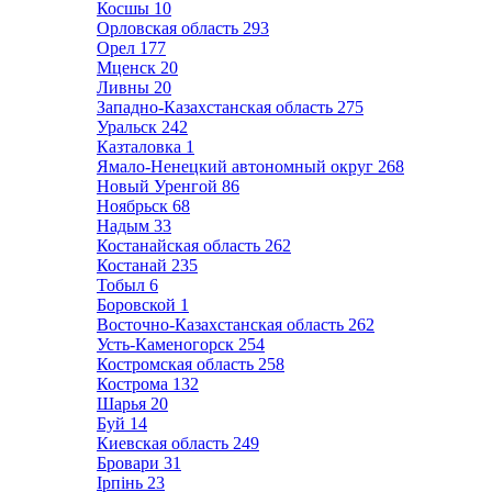
Косшы
10
Орловская область
293
Орел
177
Мценск
20
Ливны
20
Западно-Казахстанская область
275
Уральск
242
Казталовка
1
Ямало-Ненецкий автономный округ
268
Новый Уренгой
86
Ноябрьск
68
Надым
33
Костанайская область
262
Костанай
235
Тобыл
6
Боровской
1
Восточно-Казахстанская область
262
Усть-Каменогорск
254
Костромская область
258
Кострома
132
Шарья
20
Буй
14
Киевская область
249
Бровари
31
Ірпінь
23