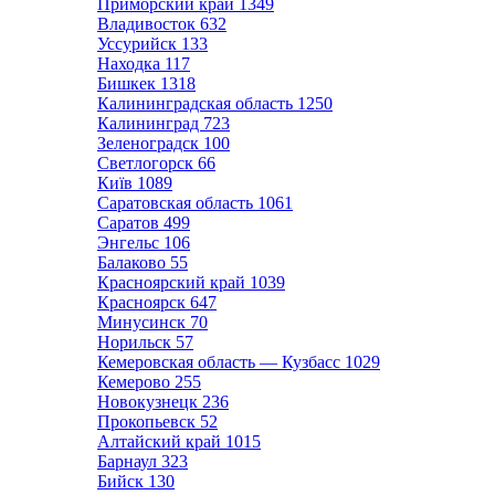
Приморский край
1349
Владивосток
632
Уссурийск
133
Находка
117
Бишкек
1318
Калининградская область
1250
Калининград
723
Зеленоградск
100
Светлогорск
66
Київ
1089
Саратовская область
1061
Саратов
499
Энгельс
106
Балаково
55
Красноярский край
1039
Красноярск
647
Минусинск
70
Норильск
57
Кемеровская область — Кузбасс
1029
Кемерово
255
Новокузнецк
236
Прокопьевск
52
Алтайский край
1015
Барнаул
323
Бийск
130