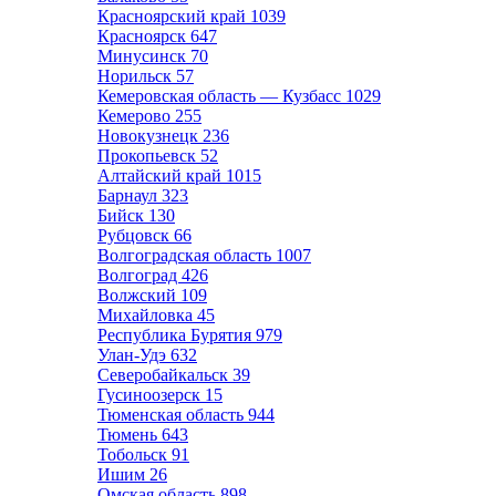
Красноярский край
1039
Красноярск
647
Минусинск
70
Норильск
57
Кемеровская область — Кузбасс
1029
Кемерово
255
Новокузнецк
236
Прокопьевск
52
Алтайский край
1015
Барнаул
323
Бийск
130
Рубцовск
66
Волгоградская область
1007
Волгоград
426
Волжский
109
Михайловка
45
Республика Бурятия
979
Улан-Удэ
632
Северобайкальск
39
Гусиноозерск
15
Тюменская область
944
Тюмень
643
Тобольск
91
Ишим
26
Омская область
898