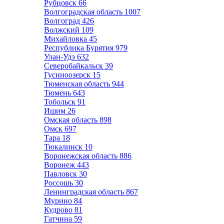
Рубцовск
66
Волгоградская область
1007
Волгоград
426
Волжский
109
Михайловка
45
Республика Бурятия
979
Улан-Удэ
632
Северобайкальск
39
Гусиноозерск
15
Тюменская область
944
Тюмень
643
Тобольск
91
Ишим
26
Омская область
898
Омск
697
Тара
18
Тюкалинск
10
Воронежская область
886
Воронеж
443
Павловск
30
Россошь
30
Ленинградская область
867
Мурино
84
Кудрово
81
Гатчина
59