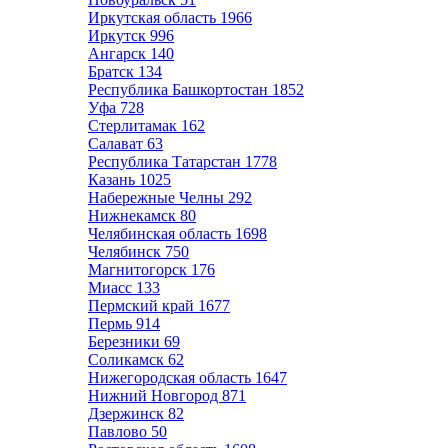
Иркутская область
1966
Иркутск
996
Ангарск
140
Братск
134
Республика Башкортостан
1852
Уфа
728
Стерлитамак
162
Салават
63
Республика Татарстан
1778
Казань
1025
Набережные Челны
292
Нижнекамск
80
Челябинская область
1698
Челябинск
750
Магнитогорск
176
Миасс
133
Пермский край
1677
Пермь
914
Березники
69
Соликамск
62
Нижегородская область
1647
Нижний Новгород
871
Дзержинск
82
Павлово
50