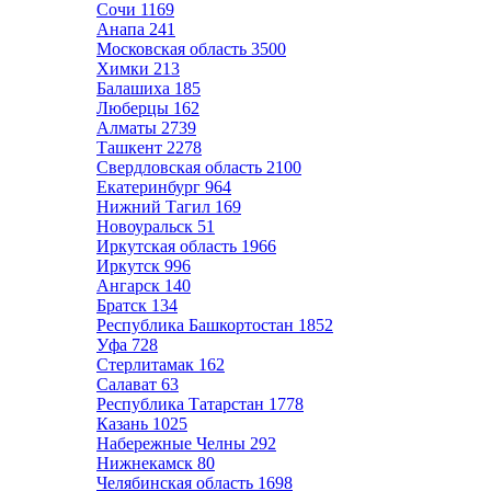
Сочи
1169
Анапа
241
Московская область
3500
Химки
213
Балашиха
185
Люберцы
162
Алматы
2739
Ташкент
2278
Свердловская область
2100
Екатеринбург
964
Нижний Тагил
169
Новоуральск
51
Иркутская область
1966
Иркутск
996
Ангарск
140
Братск
134
Республика Башкортостан
1852
Уфа
728
Стерлитамак
162
Салават
63
Республика Татарстан
1778
Казань
1025
Набережные Челны
292
Нижнекамск
80
Челябинская область
1698