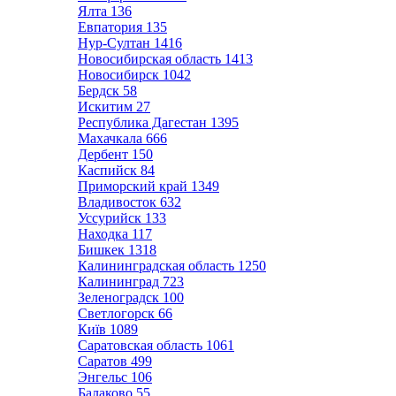
Ялта
136
Евпатория
135
Нур-Султан
1416
Новосибирская область
1413
Новосибирск
1042
Бердск
58
Искитим
27
Республика Дагестан
1395
Махачкала
666
Дербент
150
Каспийск
84
Приморский край
1349
Владивосток
632
Уссурийск
133
Находка
117
Бишкек
1318
Калининградская область
1250
Калининград
723
Зеленоградск
100
Светлогорск
66
Київ
1089
Саратовская область
1061
Саратов
499
Энгельс
106
Балаково
55