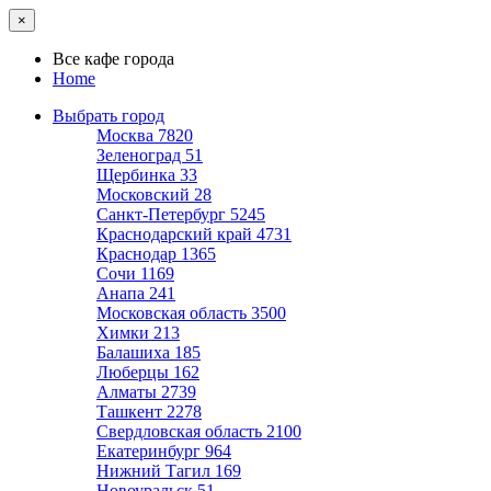
×
Все кафе города
Home
Выбрать город
Москва
7820
Зеленоград
51
Щербинка
33
Московский
28
Санкт-Петербург
5245
Краснодарский край
4731
Краснодар
1365
Сочи
1169
Анапа
241
Московская область
3500
Химки
213
Балашиха
185
Люберцы
162
Алматы
2739
Ташкент
2278
Свердловская область
2100
Екатеринбург
964
Нижний Тагил
169
Новоуральск
51