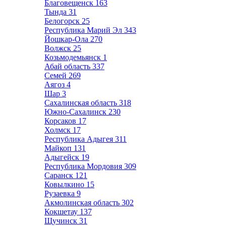
Благовещенск
163
Тында
31
Белогорск
25
Республика Марий Эл
343
Йошкар-Ола
270
Волжск
25
Козьмодемьянск
1
Абай область
337
Семей
269
Аягоз
4
Шар
3
Сахалинская область
318
Южно-Сахалинск
230
Корсаков
17
Холмск
17
Республика Адыгея
311
Майкоп
131
Адыгейск
19
Республика Мордовия
309
Саранск
121
Ковылкино
15
Рузаевка
9
Акмолинская область
302
Кокшетау
137
Щучинск
31