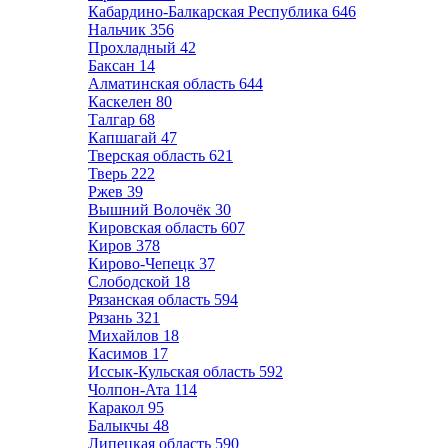
Кабардино-Балкарская Республика
646
Нальчик
356
Прохладный
42
Баксан
14
Алматинская область
644
Каскелен
80
Талгар
68
Капшагай
47
Тверская область
621
Тверь
222
Ржев
39
Вышний Волочёк
30
Кировская область
607
Киров
378
Кирово-Чепецк
37
Слободской
18
Рязанская область
594
Рязань
321
Михайлов
18
Касимов
17
Иссык-Кульская область
592
Чолпон-Ата
114
Каракол
95
Балыкчы
48
Липецкая область
590