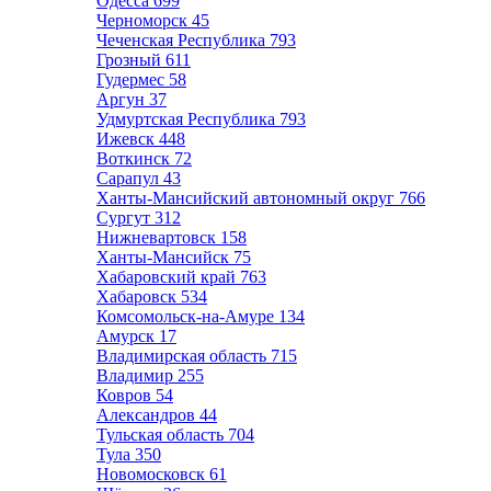
Одесса
699
Черноморск
45
Чеченская Республика
793
Грозный
611
Гудермес
58
Аргун
37
Удмуртская Республика
793
Ижевск
448
Воткинск
72
Сарапул
43
Ханты-Мансийский автономный округ
766
Сургут
312
Нижневартовск
158
Ханты-Мансийск
75
Хабаровский край
763
Хабаровск
534
Комсомольск-на-Амуре
134
Амурск
17
Владимирская область
715
Владимир
255
Ковров
54
Александров
44
Тульская область
704
Тула
350
Новомосковск
61