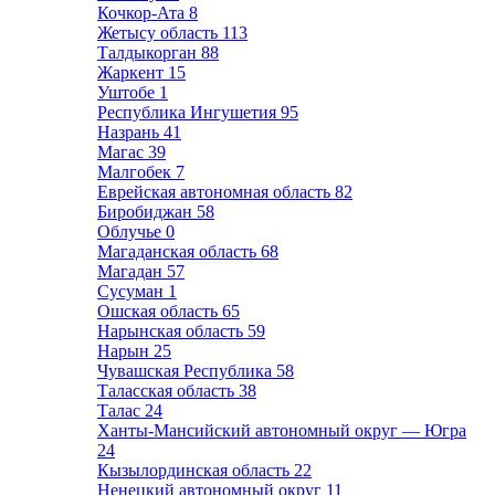
Кочкор-Ата
8
Жетысу область
113
Талдыкорган
88
Жаркент
15
Уштобе
1
Республика Ингушетия
95
Назрань
41
Магас
39
Малгобек
7
Еврейская автономная область
82
Биробиджан
58
Облучье
0
Магаданская область
68
Магадан
57
Сусуман
1
Ошская область
65
Нарынская область
59
Нарын
25
Чувашская Республика
58
Таласская область
38
Талас
24
Ханты-Мансийский автономный округ — Югра
24
Кызылординская область
22
Ненецкий автономный округ
11