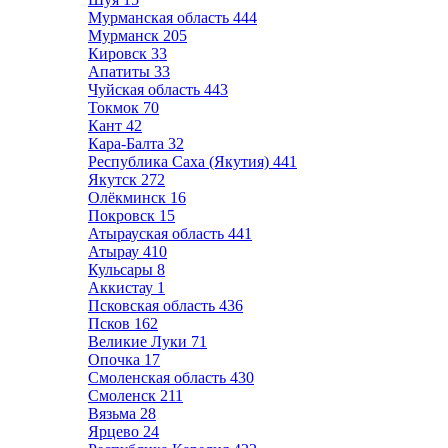
Мурманская область
444
Мурманск
205
Кировск
33
Апатиты
33
Чуйская область
443
Токмок
70
Кант
42
Кара-Балта
32
Республика Саха (Якутия)
441
Якутск
272
Олёкминск
16
Покровск
15
Атырауская область
441
Атырау
410
Кульсары
8
Аккистау
1
Псковская область
436
Псков
162
Великие Луки
71
Опочка
17
Смоленская область
430
Смоленск
211
Вязьма
28
Ярцево
24