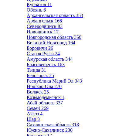
Курчатов
11
Обоянь
6
Архангельская область
353
Архангельск
166
Северодвинск
83
Новодвинск
17
Новгородская область
350
Великий Новгород
164
Боровичи
26
Старая Русса
24
Амурская область
344
Благовещенск
163
Тында
31
Белогорск
25
Республика Марий Эл
343
Йошкар-Ола
270
Волжск
25
Козьмодемьянск
1
Абай область
337
Семей
269
Аягоз
4
Шар
3
Сахалинская область
318
Южно-Сахалинск
230
Корсаков
17