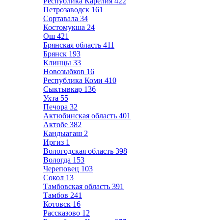
Республика Карелия
422
Петрозаводск
161
Сортавала
34
Костомукша
24
Ош
421
Брянская область
411
Брянск
193
Клинцы
33
Новозыбков
16
Республика Коми
410
Сыктывкар
136
Ухта
55
Печора
32
Актюбинская область
401
Актобе
382
Кандыагаш
2
Иргиз
1
Вологодская область
398
Вологда
153
Череповец
103
Сокол
13
Тамбовская область
391
Тамбов
241
Котовск
16
Рассказово
12