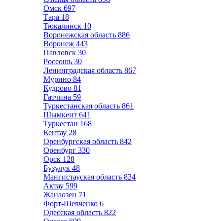
Омск
697
Тара
18
Тюкалинск
10
Воронежская область
886
Воронеж
443
Павловск
30
Россошь
30
Ленинградская область
867
Мурино
84
Кудрово
81
Гатчина
59
Туркестанская область
861
Шымкент
641
Туркестан
168
Кентау
28
Оренбургская область
842
Оренбург
330
Орск
128
Бузулук
48
Мангистауская область
824
Актау
599
Жанаозен
71
Форт-Шевченко
6
Одесская область
822