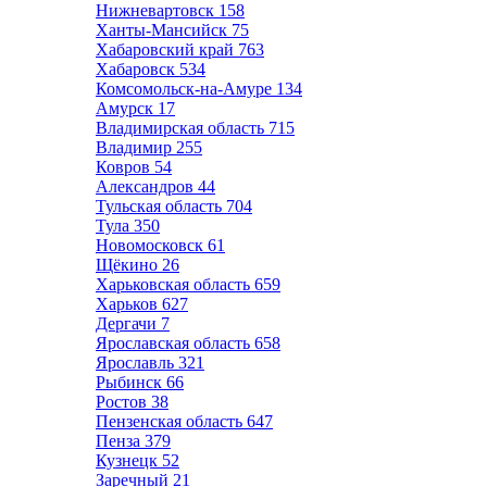
Нижневартовск
158
Ханты-Мансийск
75
Хабаровский край
763
Хабаровск
534
Комсомольск-на-Амуре
134
Амурск
17
Владимирская область
715
Владимир
255
Ковров
54
Александров
44
Тульская область
704
Тула
350
Новомосковск
61
Щёкино
26
Харьковская область
659
Харьков
627
Дергачи
7
Ярославская область
658
Ярославль
321
Рыбинск
66
Ростов
38
Пензенская область
647
Пенза
379
Кузнецк
52
Заречный
21