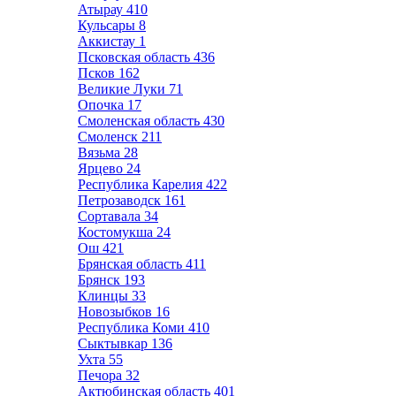
Атырау
410
Кульсары
8
Аккистау
1
Псковская область
436
Псков
162
Великие Луки
71
Опочка
17
Смоленская область
430
Смоленск
211
Вязьма
28
Ярцево
24
Республика Карелия
422
Петрозаводск
161
Сортавала
34
Костомукша
24
Ош
421
Брянская область
411
Брянск
193
Клинцы
33
Новозыбков
16
Республика Коми
410
Сыктывкар
136
Ухта
55
Печора
32
Актюбинская область
401