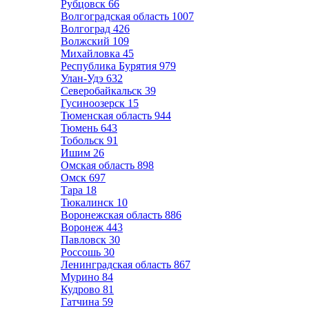
Рубцовск
66
Волгоградская область
1007
Волгоград
426
Волжский
109
Михайловка
45
Республика Бурятия
979
Улан-Удэ
632
Северобайкальск
39
Гусиноозерск
15
Тюменская область
944
Тюмень
643
Тобольск
91
Ишим
26
Омская область
898
Омск
697
Тара
18
Тюкалинск
10
Воронежская область
886
Воронеж
443
Павловск
30
Россошь
30
Ленинградская область
867
Мурино
84
Кудрово
81
Гатчина
59