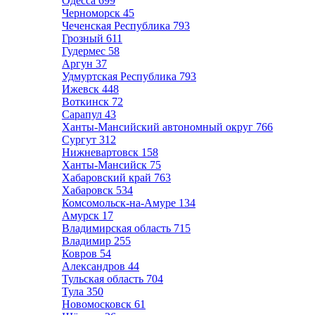
Одесса
699
Черноморск
45
Чеченская Республика
793
Грозный
611
Гудермес
58
Аргун
37
Удмуртская Республика
793
Ижевск
448
Воткинск
72
Сарапул
43
Ханты-Мансийский автономный округ
766
Сургут
312
Нижневартовск
158
Ханты-Мансийск
75
Хабаровский край
763
Хабаровск
534
Комсомольск-на-Амуре
134
Амурск
17
Владимирская область
715
Владимир
255
Ковров
54
Александров
44
Тульская область
704
Тула
350
Новомосковск
61