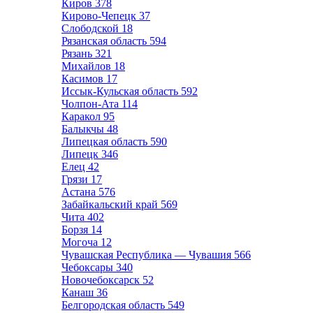
Киров
378
Кирово-Чепецк
37
Слободской
18
Рязанская область
594
Рязань
321
Михайлов
18
Касимов
17
Иссык-Кульская область
592
Чолпон-Ата
114
Каракол
95
Балыкчы
48
Липецкая область
590
Липецк
346
Елец
42
Грязи
17
Астана
576
Забайкальский край
569
Чита
402
Борзя
14
Могоча
12
Чувашская Республика — Чувашия
566
Чебоксары
340
Новочебоксарск
52
Канаш
36
Белгородская область
549