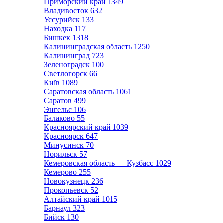
Приморский край
1349
Владивосток
632
Уссурийск
133
Находка
117
Бишкек
1318
Калининградская область
1250
Калининград
723
Зеленоградск
100
Светлогорск
66
Київ
1089
Саратовская область
1061
Саратов
499
Энгельс
106
Балаково
55
Красноярский край
1039
Красноярск
647
Минусинск
70
Норильск
57
Кемеровская область — Кузбасс
1029
Кемерово
255
Новокузнецк
236
Прокопьевск
52
Алтайский край
1015
Барнаул
323
Бийск
130