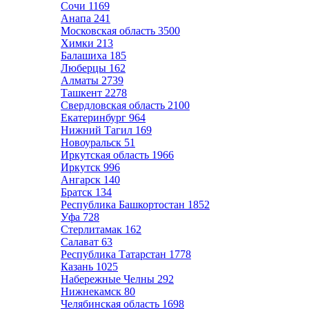
Сочи
1169
Анапа
241
Московская область
3500
Химки
213
Балашиха
185
Люберцы
162
Алматы
2739
Ташкент
2278
Свердловская область
2100
Екатеринбург
964
Нижний Тагил
169
Новоуральск
51
Иркутская область
1966
Иркутск
996
Ангарск
140
Братск
134
Республика Башкортостан
1852
Уфа
728
Стерлитамак
162
Салават
63
Республика Татарстан
1778
Казань
1025
Набережные Челны
292
Нижнекамск
80
Челябинская область
1698