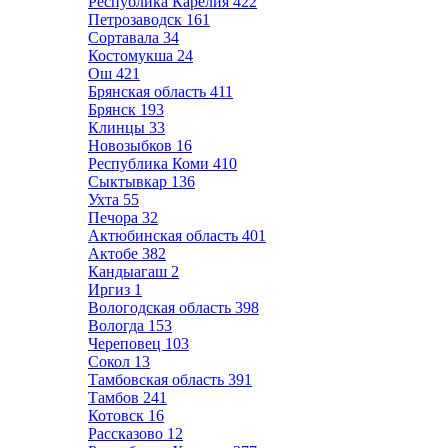
Республика Карелия
422
Петрозаводск
161
Сортавала
34
Костомукша
24
Ош
421
Брянская область
411
Брянск
193
Клинцы
33
Новозыбков
16
Республика Коми
410
Сыктывкар
136
Ухта
55
Печора
32
Актюбинская область
401
Актобе
382
Кандыагаш
2
Иргиз
1
Вологодская область
398
Вологда
153
Череповец
103
Сокол
13
Тамбовская область
391
Тамбов
241
Котовск
16
Рассказово
12