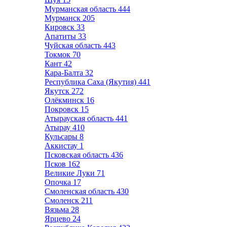
Мурманская область
444
Мурманск
205
Кировск
33
Апатиты
33
Чуйская область
443
Токмок
70
Кант
42
Кара-Балта
32
Республика Саха (Якутия)
441
Якутск
272
Олёкминск
16
Покровск
15
Атырауская область
441
Атырау
410
Кульсары
8
Аккистау
1
Псковская область
436
Псков
162
Великие Луки
71
Опочка
17
Смоленская область
430
Смоленск
211
Вязьма
28
Ярцево
24