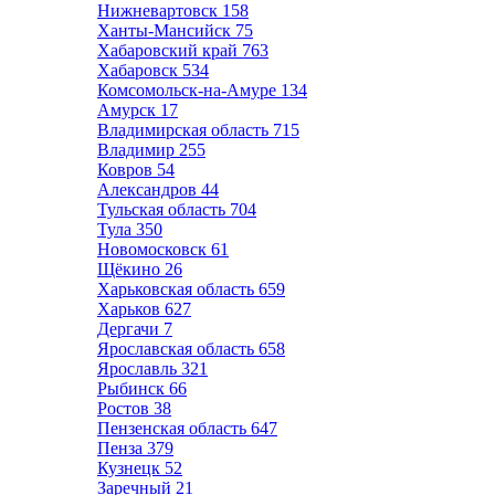
Нижневартовск
158
Ханты-Мансийск
75
Хабаровский край
763
Хабаровск
534
Комсомольск-на-Амуре
134
Амурск
17
Владимирская область
715
Владимир
255
Ковров
54
Александров
44
Тульская область
704
Тула
350
Новомосковск
61
Щёкино
26
Харьковская область
659
Харьков
627
Дергачи
7
Ярославская область
658
Ярославль
321
Рыбинск
66
Ростов
38
Пензенская область
647
Пенза
379
Кузнецк
52
Заречный
21