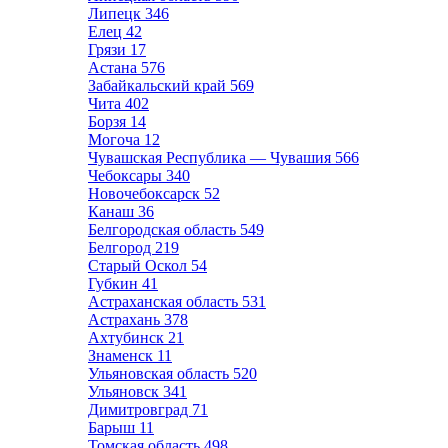
Липецк
346
Елец
42
Грязи
17
Астана
576
Забайкальский край
569
Чита
402
Борзя
14
Могоча
12
Чувашская Республика — Чувашия
566
Чебоксары
340
Новочебоксарск
52
Канаш
36
Белгородская область
549
Белгород
219
Старый Оскол
54
Губкин
41
Астраханская область
531
Астрахань
378
Ахтубинск
21
Знаменск
11
Ульяновская область
520
Ульяновск
341
Димитровград
71
Барыш
11
Томская область
498