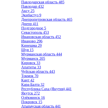
Павлодарская область
485
Павлодар
432
Аксу
25
Экибастуз
9
Днепропетровская область
465
Днепр
411
Подгородное
5
Севастополь
453
Ивановская область
452
Иваново
296
Кинешма
29
Шуя
15
Мурманская область
444
Мурманск
205
Кировск
33
Апатиты
33
Чуйская область
443
Токмок
70
Кант
42
Кара-Балта
32
Республика Саха (Якутия)
441
Якутск
272
Олёкминск
16
Покровск
15
Атырауская область
441