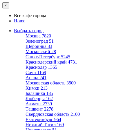
×
Все кафе города
Home
Выбрать город
Москва
7820
Зеленоград
51
Щербинка
33
Московский
28
Санкт-Петербург
5245
Краснодарский край
4731
Краснодар
1365
Сочи
1169
Анапа
241
Московская область
3500
Химки
213
Балашиха
185
Люберцы
162
Алматы
2739
Ташкент
2278
Свердловская область
2100
Екатеринбург
964
Нижний Тагил
169
Новоуральск
51