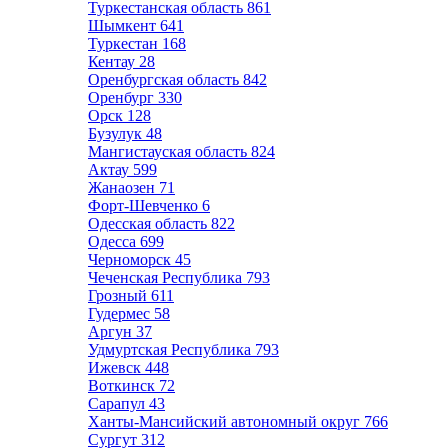
Туркестанская область
861
Шымкент
641
Туркестан
168
Кентау
28
Оренбургская область
842
Оренбург
330
Орск
128
Бузулук
48
Мангистауская область
824
Актау
599
Жанаозен
71
Форт-Шевченко
6
Одесская область
822
Одесса
699
Черноморск
45
Чеченская Республика
793
Грозный
611
Гудермес
58
Аргун
37
Удмуртская Республика
793
Ижевск
448
Воткинск
72
Сарапул
43
Ханты-Мансийский автономный округ
766
Сургут
312