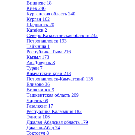
Вишневе
18
Киев
246
Курганская область
240
Курган
162
Шадринск
20
Катайск
2
Северо-Казахстанская область
232
Петропавловск
193
Тайынша
1
Республика Тыва
216
Кызыл
173
Ак-Довурак
8
Туран
7
Камчатский край
213
Петропавловск-Камчатский
135
Елизово
36
Вилючинск
9
Ташкентская область
209
Чирчик
69
Газалкент
17
Республика Калмыкия
182
Элиста
106
Джалал-Абадская область
179
Джалал-Абад
74
Токтогул
8