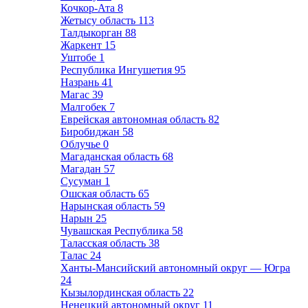
Кочкор-Ата
8
Жетысу область
113
Талдыкорган
88
Жаркент
15
Уштобе
1
Республика Ингушетия
95
Назрань
41
Магас
39
Малгобек
7
Еврейская автономная область
82
Биробиджан
58
Облучье
0
Магаданская область
68
Магадан
57
Сусуман
1
Ошская область
65
Нарынская область
59
Нарын
25
Чувашская Республика
58
Таласская область
38
Талас
24
Ханты-Мансийский автономный округ — Югра
24
Кызылординская область
22
Ненецкий автономный округ
11