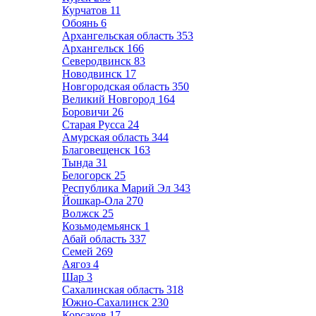
Курчатов
11
Обоянь
6
Архангельская область
353
Архангельск
166
Северодвинск
83
Новодвинск
17
Новгородская область
350
Великий Новгород
164
Боровичи
26
Старая Русса
24
Амурская область
344
Благовещенск
163
Тында
31
Белогорск
25
Республика Марий Эл
343
Йошкар-Ола
270
Волжск
25
Козьмодемьянск
1
Абай область
337
Семей
269
Аягоз
4
Шар
3
Сахалинская область
318
Южно-Сахалинск
230
Корсаков
17