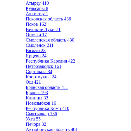
Атырау
410
Кульсары
8
Аккистау
1
Псковская область
436
Псков
162
Великие Луки
71
Опочка
17
Смоленская область
430
Смоленск
211
Вязьма
28
Ярцево
24
Республика Карелия
422
Петрозаводск
161
Сортавала
34
Костомукша
24
Ош
421
Брянская область
411
Брянск
193
Клинцы
33
Новозыбков
16
Республика Коми
410
Сыктывкар
136
Ухта
55
Печора
32
Актюбинская область
401