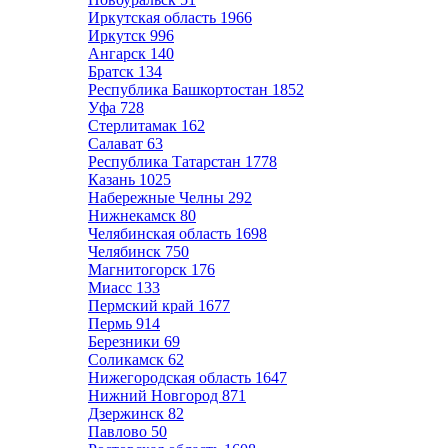
Иркутская область
1966
Иркутск
996
Ангарск
140
Братск
134
Республика Башкортостан
1852
Уфа
728
Стерлитамак
162
Салават
63
Республика Татарстан
1778
Казань
1025
Набережные Челны
292
Нижнекамск
80
Челябинская область
1698
Челябинск
750
Магнитогорск
176
Миасс
133
Пермский край
1677
Пермь
914
Березники
69
Соликамск
62
Нижегородская область
1647
Нижний Новгород
871
Дзержинск
82
Павлово
50