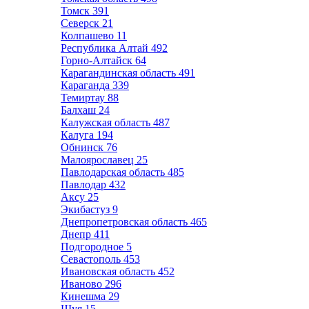
Томск
391
Северск
21
Колпашево
11
Республика Алтай
492
Горно-Алтайск
64
Карагандинская область
491
Караганда
339
Темиртау
88
Балхаш
24
Калужская область
487
Калуга
194
Обнинск
76
Малоярославец
25
Павлодарская область
485
Павлодар
432
Аксу
25
Экибастуз
9
Днепропетровская область
465
Днепр
411
Подгородное
5
Севастополь
453
Ивановская область
452
Иваново
296
Кинешма
29
Шуя
15