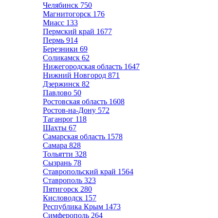
Челябинск
750
Магнитогорск
176
Миасс
133
Пермский край
1677
Пермь
914
Березники
69
Соликамск
62
Нижегородская область
1647
Нижний Новгород
871
Дзержинск
82
Павлово
50
Ростовская область
1608
Ростов-на-Дону
572
Таганрог
118
Шахты
67
Самарская область
1578
Самара
828
Тольятти
328
Сызрань
78
Ставропольский край
1564
Ставрополь
323
Пятигорск
280
Кисловодск
157
Республика Крым
1473
Симферополь
264