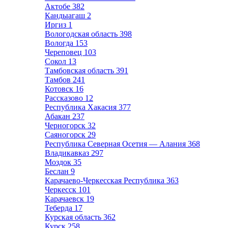
Актобе
382
Кандыагаш
2
Иргиз
1
Вологодская область
398
Вологда
153
Череповец
103
Сокол
13
Тамбовская область
391
Тамбов
241
Котовск
16
Рассказово
12
Республика Хакасия
377
Абакан
237
Черногорск
32
Саяногорск
29
Республика Северная Осетия — Алания
368
Владикавказ
297
Моздок
35
Беслан
9
Карачаево-Черкесская Республика
363
Черкесск
101
Карачаевск
19
Теберда
17
Курская область
362
Курск
258