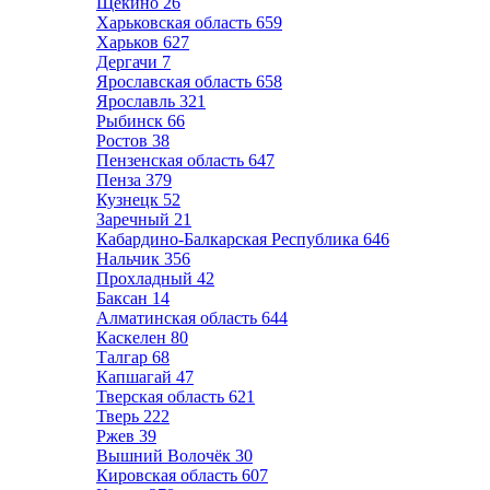
Щёкино
26
Харьковская область
659
Харьков
627
Дергачи
7
Ярославская область
658
Ярославль
321
Рыбинск
66
Ростов
38
Пензенская область
647
Пенза
379
Кузнецк
52
Заречный
21
Кабардино-Балкарская Республика
646
Нальчик
356
Прохладный
42
Баксан
14
Алматинская область
644
Каскелен
80
Талгар
68
Капшагай
47
Тверская область
621
Тверь
222
Ржев
39
Вышний Волочёк
30
Кировская область
607