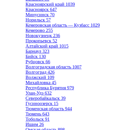
Красноярский край
1039
Красноярск
647
Минусинск
70
Норильск
57
Кемеровская область — Кузбасс
1029
Кемерово
255
Новокузнецк
236
Прокопьевск
52
Алтайский край
1015
Барнаул
323
Бийск
130
Рубцовск
66
Волгоградская область
1007
Волгоград
426
Волжский
109
Михайловка
45
Республика Бурятия
979
Улан-Удэ
632
Северобайкальск
39
Гусиноозерск
15
Тюменская область
944
Тюмень
643
Тобольск
91
Ишим
26
Омская область
898