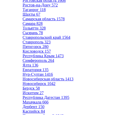
Ростовская область
1608
Ростов-на-Дону
572
Таганрог
118
Шахты
67
Самарская область
1578
Самара
828
Тольятти
328
Сызрань
78
Ставропольский край
1564
Ставрополь
323
Пятигорск
280
Кисловодск
157
Республика Крым
1473
Симферополь
264
Ялта
136
Евпатория
135
Нур-Султан
1416
Новосибирская область
1413
Новосибирск
1042
Бердск
58
Искитим
27
Республика Дагестан
1395
Махачкала
666
Дербент
150
Каспийск
84