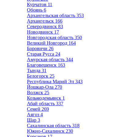
Курчатов
11
Обоянь
6
Архангельская область
353
Архангельск
166
Северодвинск
83
Новодвинск
17
Новгородская область
350
Великий Новгород
164
Боровичи
26
Старая Русса
24
Амурская область
344
Благовещенск
163
Тында
31
Белогорск
25
Республика Марий Эл
343
Йошкар-Ола
270
Волжск
25
Козьмодемьянск
1
Абай область
337
Семей
269
Аягоз
4
Шар
3
Сахалинская область
318
Южно-Сахалинск
230
Корсаков
17