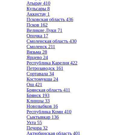
Атырау
410
Кульсары
8
Аккистау
1
Псковская область
436
Псков
162
Великие Луки
71
Опочка
17
Смоленская область
430
Смоленск
211
Вязьма
28
Ярцево
24
Республика Карелия
422
Петрозаводск
161
Сортавала
34
Костомукша
24
Ош
421
Брянская область
411
Брянск
193
Клинцы
33
Новозыбков
16
Республика Коми
410
Сыктывкар
136
Ухта
55
Печора
32
Актюбинская область
401