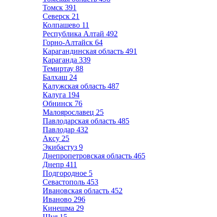
Томск
391
Северск
21
Колпашево
11
Республика Алтай
492
Горно-Алтайск
64
Карагандинская область
491
Караганда
339
Темиртау
88
Балхаш
24
Калужская область
487
Калуга
194
Обнинск
76
Малоярославец
25
Павлодарская область
485
Павлодар
432
Аксу
25
Экибастуз
9
Днепропетровская область
465
Днепр
411
Подгородное
5
Севастополь
453
Ивановская область
452
Иваново
296
Кинешма
29
Шуя
15