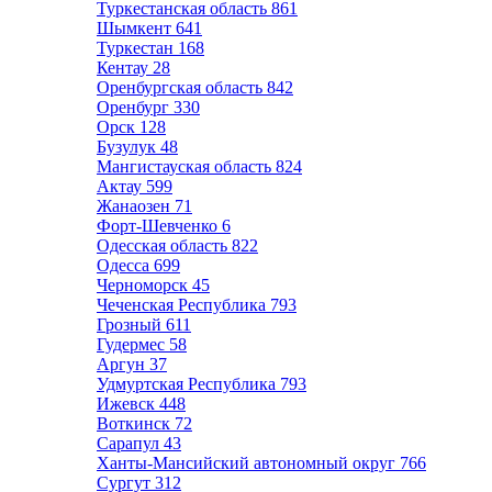
Туркестанская область
861
Шымкент
641
Туркестан
168
Кентау
28
Оренбургская область
842
Оренбург
330
Орск
128
Бузулук
48
Мангистауская область
824
Актау
599
Жанаозен
71
Форт-Шевченко
6
Одесская область
822
Одесса
699
Черноморск
45
Чеченская Республика
793
Грозный
611
Гудермес
58
Аргун
37
Удмуртская Республика
793
Ижевск
448
Воткинск
72
Сарапул
43
Ханты-Мансийский автономный округ
766
Сургут
312