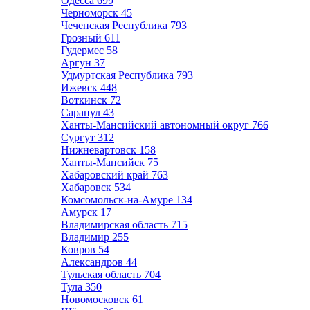
Одесса
699
Черноморск
45
Чеченская Республика
793
Грозный
611
Гудермес
58
Аргун
37
Удмуртская Республика
793
Ижевск
448
Воткинск
72
Сарапул
43
Ханты-Мансийский автономный округ
766
Сургут
312
Нижневартовск
158
Ханты-Мансийск
75
Хабаровский край
763
Хабаровск
534
Комсомольск-на-Амуре
134
Амурск
17
Владимирская область
715
Владимир
255
Ковров
54
Александров
44
Тульская область
704
Тула
350
Новомосковск
61