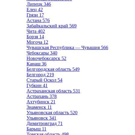
Липецк
346
Елец
42
Грязи
17
Астана
576
Забайкальский край
569
Чита
402
Борзя
14
Могоча
12
Чувашская Республика — Чувашия
566
Чебоксары
340
Новочебоксарск
52
Канаш
36
Белгородская область
549
Белгород
219
Старый Оскол
54
Губкин
41
Астраханская область
531
Астрахань
378
Ахтубинск
21
Знаменск
11
Ульяновская область
520
Ульяновск
341
Димитровград
71
Барыш
11
Томская область
498