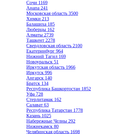
Сочи
1169
Анапа
241
Московская область
3500
Химки
213
Балашиха
185
Люберцы
162
Алматы
2739
Ташкент
2278
Свердловская область
2100
Екатеринбург
964
Нижний Тагил
169
Новоуральск
51
Иркутская область
1966
Иркутск
996
Ангарск
140
Братск
134
Республика Башкортостан
1852
Уфа
728
Стерлитамак
162
Салават
63
Республика Татарстан
1778
Казань
1025
Набережные Челны
292
Нижнекамск
80
Челябинская область
1698