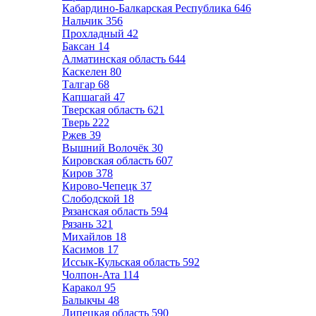
Кабардино-Балкарская Республика
646
Нальчик
356
Прохладный
42
Баксан
14
Алматинская область
644
Каскелен
80
Талгар
68
Капшагай
47
Тверская область
621
Тверь
222
Ржев
39
Вышний Волочёк
30
Кировская область
607
Киров
378
Кирово-Чепецк
37
Слободской
18
Рязанская область
594
Рязань
321
Михайлов
18
Касимов
17
Иссык-Кульская область
592
Чолпон-Ата
114
Каракол
95
Балыкчы
48
Липецкая область
590