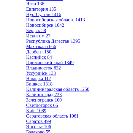
Ялта
136
Евпатория
135
Нур-Султан
1416
Новосибирская область
1413
Новосибирск
1042
Бердск
58
Искитим
27
Республика Дагестан
1395
Махачкала
666
Дербент
150
Каспийск
84
Приморский край
1349
Владивосток
632
Уссурийск
133
Находка
117
Бишкек
1318
Калининградская область
1250
Калининград
723
Зеленоградск
100
Светлогорск
66
Київ
1089
Саратовская область
1061
Саратов
499
Энгельс
106
Балаково
55