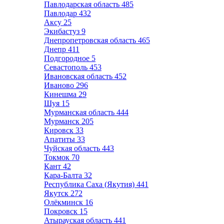
Павлодарская область
485
Павлодар
432
Аксу
25
Экибастуз
9
Днепропетровская область
465
Днепр
411
Подгородное
5
Севастополь
453
Ивановская область
452
Иваново
296
Кинешма
29
Шуя
15
Мурманская область
444
Мурманск
205
Кировск
33
Апатиты
33
Чуйская область
443
Токмок
70
Кант
42
Кара-Балта
32
Республика Саха (Якутия)
441
Якутск
272
Олёкминск
16
Покровск
15
Атырауская область
441