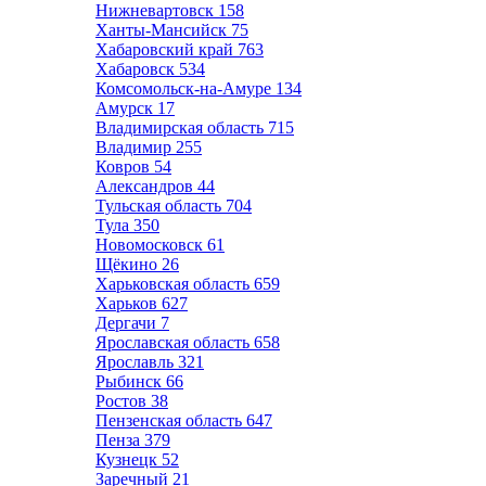
Нижневартовск
158
Ханты-Мансийск
75
Хабаровский край
763
Хабаровск
534
Комсомольск-на-Амуре
134
Амурск
17
Владимирская область
715
Владимир
255
Ковров
54
Александров
44
Тульская область
704
Тула
350
Новомосковск
61
Щёкино
26
Харьковская область
659
Харьков
627
Дергачи
7
Ярославская область
658
Ярославль
321
Рыбинск
66
Ростов
38
Пензенская область
647
Пенза
379
Кузнецк
52
Заречный
21