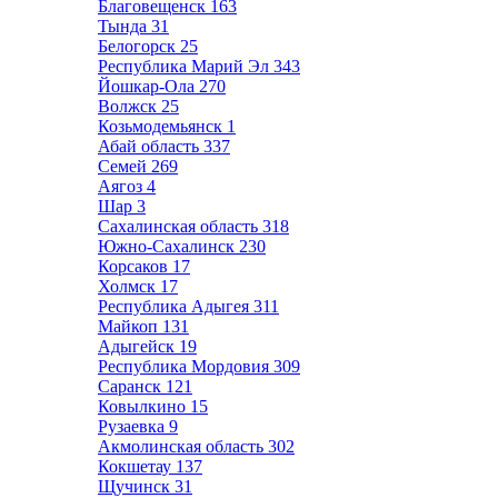
Благовещенск
163
Тында
31
Белогорск
25
Республика Марий Эл
343
Йошкар-Ола
270
Волжск
25
Козьмодемьянск
1
Абай область
337
Семей
269
Аягоз
4
Шар
3
Сахалинская область
318
Южно-Сахалинск
230
Корсаков
17
Холмск
17
Республика Адыгея
311
Майкоп
131
Адыгейск
19
Республика Мордовия
309
Саранск
121
Ковылкино
15
Рузаевка
9
Акмолинская область
302
Кокшетау
137
Щучинск
31