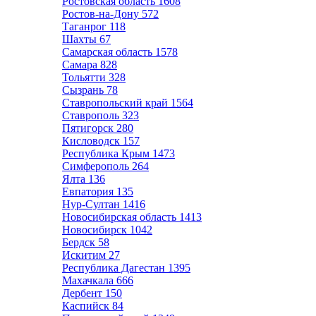
Ростовская область
1608
Ростов-на-Дону
572
Таганрог
118
Шахты
67
Самарская область
1578
Самара
828
Тольятти
328
Сызрань
78
Ставропольский край
1564
Ставрополь
323
Пятигорск
280
Кисловодск
157
Республика Крым
1473
Симферополь
264
Ялта
136
Евпатория
135
Нур-Султан
1416
Новосибирская область
1413
Новосибирск
1042
Бердск
58
Искитим
27
Республика Дагестан
1395
Махачкала
666
Дербент
150
Каспийск
84