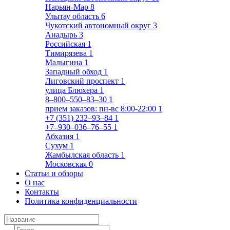
Нарьян-Мар
8
Улытау область
6
Чукотский автономный округ
3
Анадырь
3
Российская
1
Тимирязева
1
Малыгина
1
Западный обход
1
Лиговский проспект
1
улица Блюхера
1
8‒800‒550‒83‒30
1
прием заказов: пн-вс 8:00-22:00
1
+7 (351) 232‒93‒84
1
+7‒930‒036‒76‒55
1
Абхазия
1
Сухум
1
Жамбылская область
1
Московская
0
Статьи и обзоры
О нас
Контакты
Политика конфиденциальности