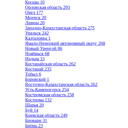
Косшы
10
Орловская область
293
Орел
177
Мценск
20
Ливны
20
Западно-Казахстанская область
275
Уральск
242
Казталовка
1
Ямало-Ненецкий автономный округ
268
Новый Уренгой
86
Ноябрьск
68
Надым
33
Костанайская область
262
Костанай
235
Тобыл
6
Боровской
1
Восточно-Казахстанская область
262
Усть-Каменогорск
254
Костромская область
258
Кострома
132
Шарья
20
Буй
14
Киевская область
249
Бровари
31
Ірпінь
23