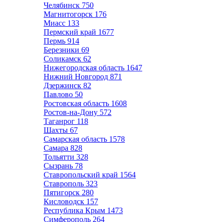
Челябинск
750
Магнитогорск
176
Миасс
133
Пермский край
1677
Пермь
914
Березники
69
Соликамск
62
Нижегородская область
1647
Нижний Новгород
871
Дзержинск
82
Павлово
50
Ростовская область
1608
Ростов-на-Дону
572
Таганрог
118
Шахты
67
Самарская область
1578
Самара
828
Тольятти
328
Сызрань
78
Ставропольский край
1564
Ставрополь
323
Пятигорск
280
Кисловодск
157
Республика Крым
1473
Симферополь
264