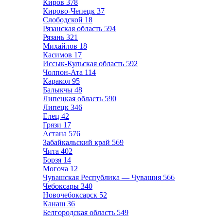
Киров
378
Кирово-Чепецк
37
Слободской
18
Рязанская область
594
Рязань
321
Михайлов
18
Касимов
17
Иссык-Кульская область
592
Чолпон-Ата
114
Каракол
95
Балыкчы
48
Липецкая область
590
Липецк
346
Елец
42
Грязи
17
Астана
576
Забайкальский край
569
Чита
402
Борзя
14
Могоча
12
Чувашская Республика — Чувашия
566
Чебоксары
340
Новочебоксарск
52
Канаш
36
Белгородская область
549