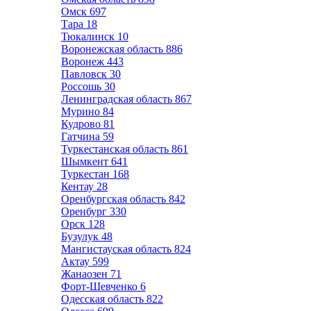
Омск
697
Тара
18
Тюкалинск
10
Воронежская область
886
Воронеж
443
Павловск
30
Россошь
30
Ленинградская область
867
Мурино
84
Кудрово
81
Гатчина
59
Туркестанская область
861
Шымкент
641
Туркестан
168
Кентау
28
Оренбургская область
842
Оренбург
330
Орск
128
Бузулук
48
Мангистауская область
824
Актау
599
Жанаозен
71
Форт-Шевченко
6
Одесская область
822