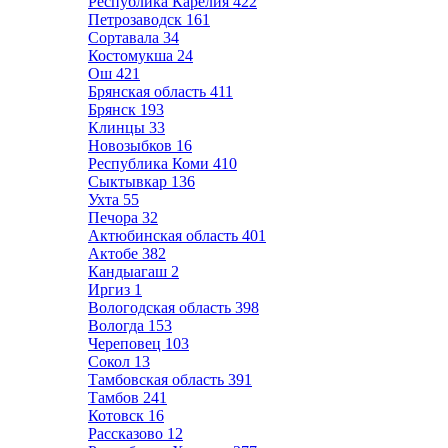
Республика Карелия
422
Петрозаводск
161
Сортавала
34
Костомукша
24
Ош
421
Брянская область
411
Брянск
193
Клинцы
33
Новозыбков
16
Республика Коми
410
Сыктывкар
136
Ухта
55
Печора
32
Актюбинская область
401
Актобе
382
Кандыагаш
2
Иргиз
1
Вологодская область
398
Вологда
153
Череповец
103
Сокол
13
Тамбовская область
391
Тамбов
241
Котовск
16
Рассказово
12