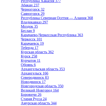
Республика Хакасия
377
Абакан
237
Черногорск
32
Саяногорск
29
Республика Северная Осетия — Алания
368
Владикавказ
297
Моздок
35
Беслан
9
Карачаево-Черкесская Республика
363
Черкесск
101
Карачаевск
19
Теберда
17
Курская область
362
Курск
258
Курчатов
11
Обоянь
6
Архангельская область
353
Архангельск
166
Северодвинск
83
Новодвинск
17
Новгородская область
350
Великий Новгород
164
Боровичи
26
Старая Русса
24
Амурская область
344