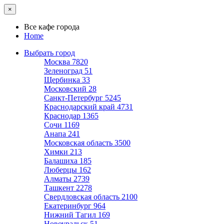
×
Все кафе города
Home
Выбрать город
Москва
7820
Зеленоград
51
Щербинка
33
Московский
28
Санкт-Петербург
5245
Краснодарский край
4731
Краснодар
1365
Сочи
1169
Анапа
241
Московская область
3500
Химки
213
Балашиха
185
Люберцы
162
Алматы
2739
Ташкент
2278
Свердловская область
2100
Екатеринбург
964
Нижний Тагил
169
Новоуральск
51