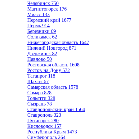
Челябинск
750
Магнитогорск
176
Миасс
133
Пермский край
1677
Пермь
914
Березники
69
Соликамск
62
Нижегородская область
1647
Нижний Новгород
871
Дзержинск
82
Павлово
50
Ростовская область
1608
Ростов-на-Дону
572
Таганрог
118
Шахты
67
Самарская область
1578
Самара
828
Тольятти
328
Сызрань
78
Ставропольский край
1564
Ставрополь
323
Пятигорск
280
Кисловодск
157
Республика Крым
1473
Симферополь
264