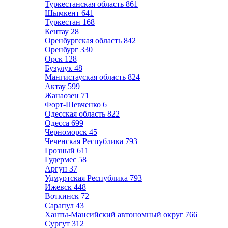
Туркестанская область
861
Шымкент
641
Туркестан
168
Кентау
28
Оренбургская область
842
Оренбург
330
Орск
128
Бузулук
48
Мангистауская область
824
Актау
599
Жанаозен
71
Форт-Шевченко
6
Одесская область
822
Одесса
699
Черноморск
45
Чеченская Республика
793
Грозный
611
Гудермес
58
Аргун
37
Удмуртская Республика
793
Ижевск
448
Воткинск
72
Сарапул
43
Ханты-Мансийский автономный округ
766
Сургут
312