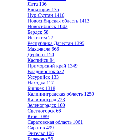
Ялта
136
Евпатория
135
Нур-Султан
1416
Новосибирская область
1413
Новосибирск
1042
Бердск
58
Искитим
27
Республика Дагестан
1395
Махачкала
666
Дербент
150
Каспийск
84
Приморский край
1349
Владивосток
632
Уссурийск
133
Находка
117
Бишкек
1318
Калининградская область
1250
Калининград
723
Зеленоградск
100
Светлогорск
66
Київ
1089
Саратовская область
1061
Саратов
499
Энгельс
106
Балаково
55