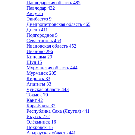
Павлодарская область
485
Павлодар
432
Аксу
25
Экибастуз
9
Днепропетровская область
465
Днепр
411
Подгородное
5
Севастополь
453
Ивановская область
452
Иваново
296
Кинешма
29
Шуя
15
Мурманская область
444
Мурманск
205
Кировск
33
Апатиты
33
Чуйская область
443
Токмок
70
Кант
42
Кара-Балта
32
Республика Саха (Якутия)
441
Якутск
272
Олёкминск
16
Покровск
15
Атырауская область
441