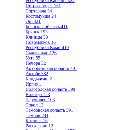
Республика Карелия
422
Петрозаводск
161
Сортавала
34
Костомукша
24
Ош
421
Брянская область
411
Брянск
193
Клинцы
33
Новозыбков
16
Республика Коми
410
Сыктывкар
136
Ухта
55
Печора
32
Актюбинская область
401
Актобе
382
Кандыагаш
2
Иргиз
1
Вологодская область
398
Вологда
153
Череповец
103
Сокол
13
Тамбовская область
391
Тамбов
241
Котовск
16
Рассказово
12