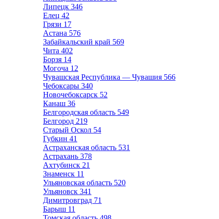
Липецк
346
Елец
42
Грязи
17
Астана
576
Забайкальский край
569
Чита
402
Борзя
14
Могоча
12
Чувашская Республика — Чувашия
566
Чебоксары
340
Новочебоксарск
52
Канаш
36
Белгородская область
549
Белгород
219
Старый Оскол
54
Губкин
41
Астраханская область
531
Астрахань
378
Ахтубинск
21
Знаменск
11
Ульяновская область
520
Ульяновск
341
Димитровград
71
Барыш
11
Томская область
498