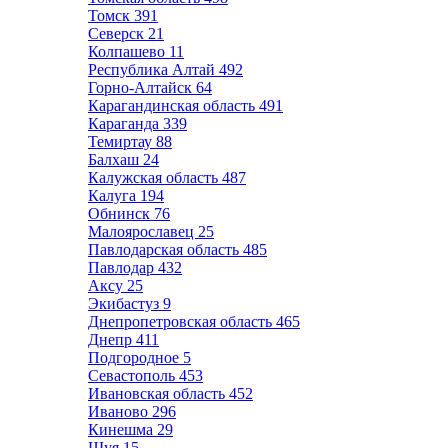
Томск
391
Северск
21
Колпашево
11
Республика Алтай
492
Горно-Алтайск
64
Карагандинская область
491
Караганда
339
Темиртау
88
Балхаш
24
Калужская область
487
Калуга
194
Обнинск
76
Малоярославец
25
Павлодарская область
485
Павлодар
432
Аксу
25
Экибастуз
9
Днепропетровская область
465
Днепр
411
Подгородное
5
Севастополь
453
Ивановская область
452
Иваново
296
Кинешма
29
Шуя
15