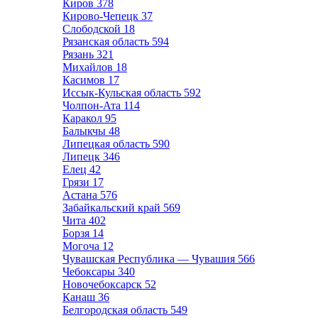
Киров
378
Кирово-Чепецк
37
Слободской
18
Рязанская область
594
Рязань
321
Михайлов
18
Касимов
17
Иссык-Кульская область
592
Чолпон-Ата
114
Каракол
95
Балыкчы
48
Липецкая область
590
Липецк
346
Елец
42
Грязи
17
Астана
576
Забайкальский край
569
Чита
402
Борзя
14
Могоча
12
Чувашская Республика — Чувашия
566
Чебоксары
340
Новочебоксарск
52
Канаш
36
Белгородская область
549