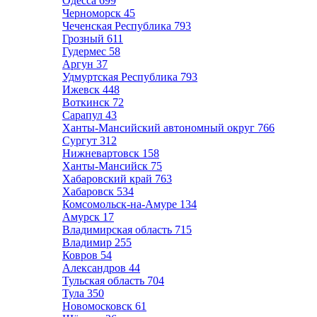
Одесса
699
Черноморск
45
Чеченская Республика
793
Грозный
611
Гудермес
58
Аргун
37
Удмуртская Республика
793
Ижевск
448
Воткинск
72
Сарапул
43
Ханты-Мансийский автономный округ
766
Сургут
312
Нижневартовск
158
Ханты-Мансийск
75
Хабаровский край
763
Хабаровск
534
Комсомольск-на-Амуре
134
Амурск
17
Владимирская область
715
Владимир
255
Ковров
54
Александров
44
Тульская область
704
Тула
350
Новомосковск
61