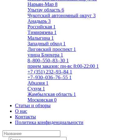
Нарьян-Мар
8
Улытау область
6
Чукотский автономный округ
3
Анадырь
3
Российская
1
Тимирязева
1
Малыгина
1
Западный обход
1
Лиговский проспект
1
улица Блюхера
1
8‒800‒550‒83‒30
1
прием заказов: пн-вс 8:00-22:00
1
+7 (351) 232‒93‒84
1
+7‒930‒036‒76‒55
1
Абхазия
1
Сухум
1
Жамбылская область
1
Московская
0
Статьи и обзоры
О нас
Контакты
Политика конфиденциальности