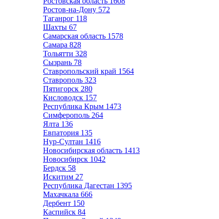
Ростовская область
1608
Ростов-на-Дону
572
Таганрог
118
Шахты
67
Самарская область
1578
Самара
828
Тольятти
328
Сызрань
78
Ставропольский край
1564
Ставрополь
323
Пятигорск
280
Кисловодск
157
Республика Крым
1473
Симферополь
264
Ялта
136
Евпатория
135
Нур-Султан
1416
Новосибирская область
1413
Новосибирск
1042
Бердск
58
Искитим
27
Республика Дагестан
1395
Махачкала
666
Дербент
150
Каспийск
84