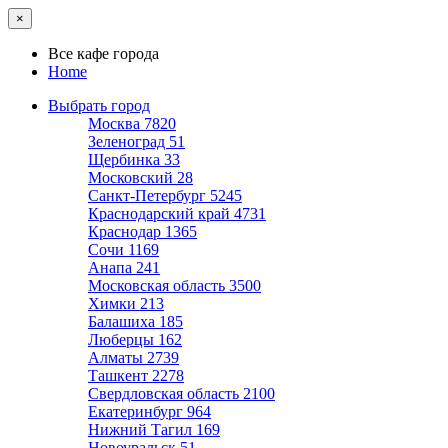
×
Все кафе города
Home
Выбрать город
Москва
7820
Зеленоград
51
Щербинка
33
Московский
28
Санкт-Петербург
5245
Краснодарский край
4731
Краснодар
1365
Сочи
1169
Анапа
241
Московская область
3500
Химки
213
Балашиха
185
Люберцы
162
Алматы
2739
Ташкент
2278
Свердловская область
2100
Екатеринбург
964
Нижний Тагил
169
Новоуральск
51