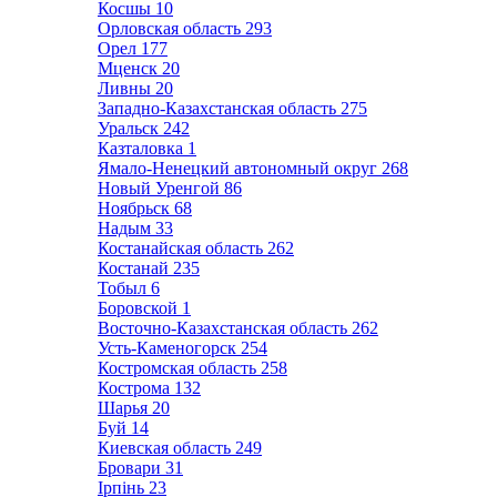
Косшы
10
Орловская область
293
Орел
177
Мценск
20
Ливны
20
Западно-Казахстанская область
275
Уральск
242
Казталовка
1
Ямало-Ненецкий автономный округ
268
Новый Уренгой
86
Ноябрьск
68
Надым
33
Костанайская область
262
Костанай
235
Тобыл
6
Боровской
1
Восточно-Казахстанская область
262
Усть-Каменогорск
254
Костромская область
258
Кострома
132
Шарья
20
Буй
14
Киевская область
249
Бровари
31
Ірпінь
23