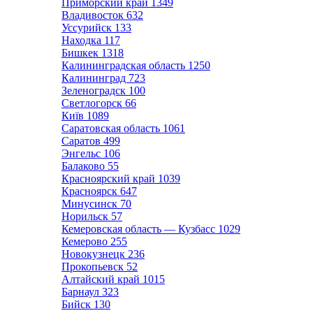
Приморский край
1349
Владивосток
632
Уссурийск
133
Находка
117
Бишкек
1318
Калининградская область
1250
Калининград
723
Зеленоградск
100
Светлогорск
66
Київ
1089
Саратовская область
1061
Саратов
499
Энгельс
106
Балаково
55
Красноярский край
1039
Красноярск
647
Минусинск
70
Норильск
57
Кемеровская область — Кузбасс
1029
Кемерово
255
Новокузнецк
236
Прокопьевск
52
Алтайский край
1015
Барнаул
323
Бийск
130