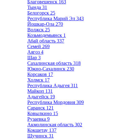
Благовещенск
163
Тында
31
Белогорск
25
Республика Марий Эл
343
Йошкар-Ола
270
Волжск
25
Козьмодемьянск
1
Абай область
337
Семей
269
Аягоз
4
Шар
3
Сахалинская область
318
Южно-Сахалинск
230
Корсаков
17
Холмск
17
Республика Адыгея
311
Майкоп
131
Адыгейск
19
Республика Мордовия
309
Саранск
121
Ковылкино
15
Рузаевка
9
Акмолинская область
302
Кокшетау
137
Щучинск
31