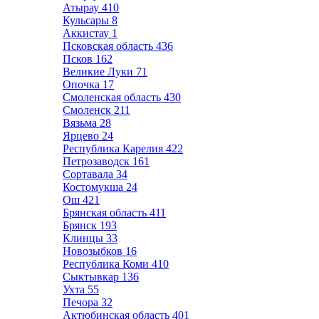
Атырау
410
Кульсары
8
Аккистау
1
Псковская область
436
Псков
162
Великие Луки
71
Опочка
17
Смоленская область
430
Смоленск
211
Вязьма
28
Ярцево
24
Республика Карелия
422
Петрозаводск
161
Сортавала
34
Костомукша
24
Ош
421
Брянская область
411
Брянск
193
Клинцы
33
Новозыбков
16
Республика Коми
410
Сыктывкар
136
Ухта
55
Печора
32
Актюбинская область
401