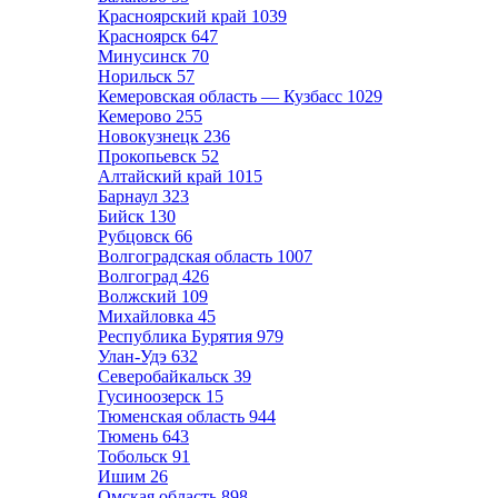
Красноярский край
1039
Красноярск
647
Минусинск
70
Норильск
57
Кемеровская область — Кузбасс
1029
Кемерово
255
Новокузнецк
236
Прокопьевск
52
Алтайский край
1015
Барнаул
323
Бийск
130
Рубцовск
66
Волгоградская область
1007
Волгоград
426
Волжский
109
Михайловка
45
Республика Бурятия
979
Улан-Удэ
632
Северобайкальск
39
Гусиноозерск
15
Тюменская область
944
Тюмень
643
Тобольск
91
Ишим
26
Омская область
898