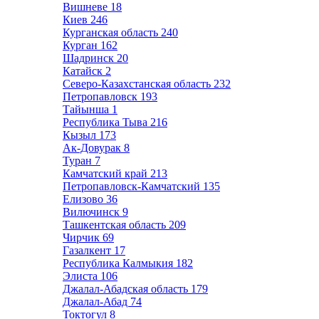
Вишневе
18
Киев
246
Курганская область
240
Курган
162
Шадринск
20
Катайск
2
Северо-Казахстанская область
232
Петропавловск
193
Тайынша
1
Республика Тыва
216
Кызыл
173
Ак-Довурак
8
Туран
7
Камчатский край
213
Петропавловск-Камчатский
135
Елизово
36
Вилючинск
9
Ташкентская область
209
Чирчик
69
Газалкент
17
Республика Калмыкия
182
Элиста
106
Джалал-Абадская область
179
Джалал-Абад
74
Токтогул
8