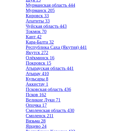
Мурманская область
444
Мурманск
205
Кировск
33
Апатиты
33
Чуйская область
443
Токмок
70
Кант
42
Кара-Балта
32
Республика Саха (Якутия)
441
Якутск
272
Олёкминск
16
Покровск
15
Атырауская область
441
Атырау
410
Кульсары
8
Аккистау
1
Псковская область
436
Псков
162
Великие Луки
71
Опочка
17
Смоленская область
430
Смоленск
211
Вязьма
28
Ярцево
24