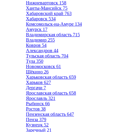
Нижневартовск
158
Ханты-Мансийск
75
Хабаровский край
763
Хабаровск
534
Комсомольск-на-Амуре
134
Амурск
17
Владимирская область
715
Владимир
255
Ковров
54
Александров
44
Тульская область
704
Тула
350
Новомосковск
61
Щёкино
26
Харьковская область
659
Харьков
627
Дергачи
7
Ярославская область
658
Ярославль
321
Рыбинск
66
Ростов
38
Пензенская область
647
Пенза
379
Кузнецк
52
Заречный
21