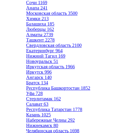
Сочи
1169
Анапа
241
Московская область
3500
Химки
213
Балашиха
185
Люберцы
162
Алматы
2739
Ташкент
2278
Свердловская область
2100
Екатеринбург
964
Нижний Тагил
169
Новоуральск
51
Иркутская область
1966
Иркутск
996
Ангарск
140
Братск
134
Республика Башкортостан
1852
Уфа
728
Стерлитамак
162
Салават
63
Республика Татарстан
1778
Казань
1025
Набережные Челны
292
Нижнекамск
80
Челябинская область
1698