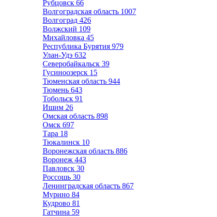
Рубцовск
66
Волгоградская область
1007
Волгоград
426
Волжский
109
Михайловка
45
Республика Бурятия
979
Улан-Удэ
632
Северобайкальск
39
Гусиноозерск
15
Тюменская область
944
Тюмень
643
Тобольск
91
Ишим
26
Омская область
898
Омск
697
Тара
18
Тюкалинск
10
Воронежская область
886
Воронеж
443
Павловск
30
Россошь
30
Ленинградская область
867
Мурино
84
Кудрово
81
Гатчина
59