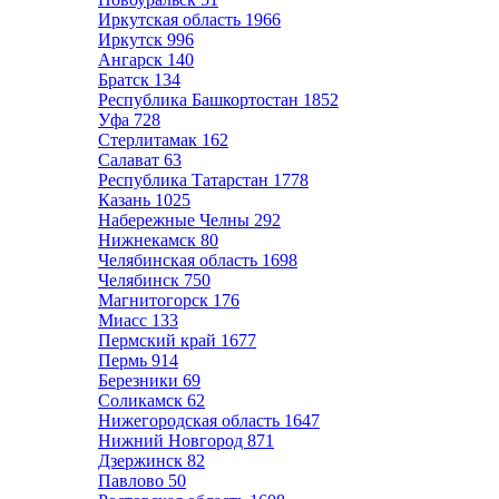
Иркутская область
1966
Иркутск
996
Ангарск
140
Братск
134
Республика Башкортостан
1852
Уфа
728
Стерлитамак
162
Салават
63
Республика Татарстан
1778
Казань
1025
Набережные Челны
292
Нижнекамск
80
Челябинская область
1698
Челябинск
750
Магнитогорск
176
Миасс
133
Пермский край
1677
Пермь
914
Березники
69
Соликамск
62
Нижегородская область
1647
Нижний Новгород
871
Дзержинск
82
Павлово
50