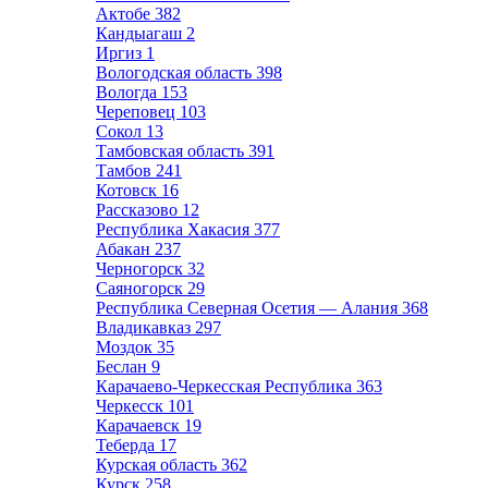
Актобе
382
Кандыагаш
2
Иргиз
1
Вологодская область
398
Вологда
153
Череповец
103
Сокол
13
Тамбовская область
391
Тамбов
241
Котовск
16
Рассказово
12
Республика Хакасия
377
Абакан
237
Черногорск
32
Саяногорск
29
Республика Северная Осетия — Алания
368
Владикавказ
297
Моздок
35
Беслан
9
Карачаево-Черкесская Республика
363
Черкесск
101
Карачаевск
19
Теберда
17
Курская область
362
Курск
258