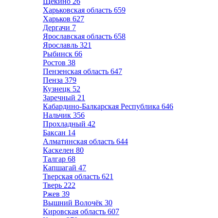
Щёкино
26
Харьковская область
659
Харьков
627
Дергачи
7
Ярославская область
658
Ярославль
321
Рыбинск
66
Ростов
38
Пензенская область
647
Пенза
379
Кузнецк
52
Заречный
21
Кабардино-Балкарская Республика
646
Нальчик
356
Прохладный
42
Баксан
14
Алматинская область
644
Каскелен
80
Талгар
68
Капшагай
47
Тверская область
621
Тверь
222
Ржев
39
Вышний Волочёк
30
Кировская область
607