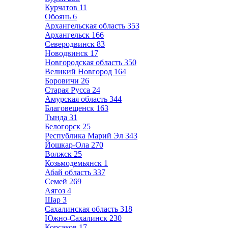
Курчатов
11
Обоянь
6
Архангельская область
353
Архангельск
166
Северодвинск
83
Новодвинск
17
Новгородская область
350
Великий Новгород
164
Боровичи
26
Старая Русса
24
Амурская область
344
Благовещенск
163
Тында
31
Белогорск
25
Республика Марий Эл
343
Йошкар-Ола
270
Волжск
25
Козьмодемьянск
1
Абай область
337
Семей
269
Аягоз
4
Шар
3
Сахалинская область
318
Южно-Сахалинск
230
Корсаков
17