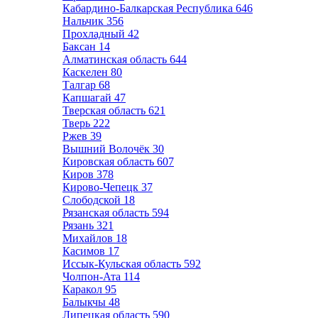
Кабардино-Балкарская Республика
646
Нальчик
356
Прохладный
42
Баксан
14
Алматинская область
644
Каскелен
80
Талгар
68
Капшагай
47
Тверская область
621
Тверь
222
Ржев
39
Вышний Волочёк
30
Кировская область
607
Киров
378
Кирово-Чепецк
37
Слободской
18
Рязанская область
594
Рязань
321
Михайлов
18
Касимов
17
Иссык-Кульская область
592
Чолпон-Ата
114
Каракол
95
Балыкчы
48
Липецкая область
590