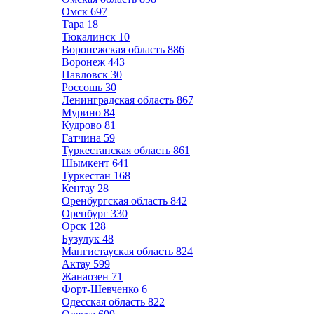
Омск
697
Тара
18
Тюкалинск
10
Воронежская область
886
Воронеж
443
Павловск
30
Россошь
30
Ленинградская область
867
Мурино
84
Кудрово
81
Гатчина
59
Туркестанская область
861
Шымкент
641
Туркестан
168
Кентау
28
Оренбургская область
842
Оренбург
330
Орск
128
Бузулук
48
Мангистауская область
824
Актау
599
Жанаозен
71
Форт-Шевченко
6
Одесская область
822