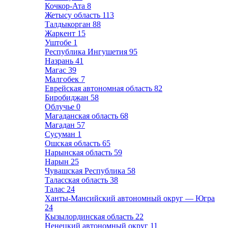
Кочкор-Ата
8
Жетысу область
113
Талдыкорган
88
Жаркент
15
Уштобе
1
Республика Ингушетия
95
Назрань
41
Магас
39
Малгобек
7
Еврейская автономная область
82
Биробиджан
58
Облучье
0
Магаданская область
68
Магадан
57
Сусуман
1
Ошская область
65
Нарынская область
59
Нарын
25
Чувашская Республика
58
Таласская область
38
Талас
24
Ханты-Мансийский автономный округ — Югра
24
Кызылординская область
22
Ненецкий автономный округ
11