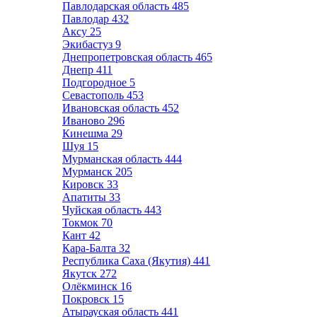
Павлодарская область
485
Павлодар
432
Аксу
25
Экибастуз
9
Днепропетровская область
465
Днепр
411
Подгородное
5
Севастополь
453
Ивановская область
452
Иваново
296
Кинешма
29
Шуя
15
Мурманская область
444
Мурманск
205
Кировск
33
Апатиты
33
Чуйская область
443
Токмок
70
Кант
42
Кара-Балта
32
Республика Саха (Якутия)
441
Якутск
272
Олёкминск
16
Покровск
15
Атырауская область
441