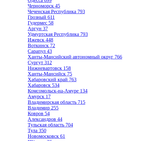
Одесса
699
Черноморск
45
Чеченская Республика
793
Грозный
611
Гудермес
58
Аргун
37
Удмуртская Республика
793
Ижевск
448
Воткинск
72
Сарапул
43
Ханты-Мансийский автономный округ
766
Сургут
312
Нижневартовск
158
Ханты-Мансийск
75
Хабаровский край
763
Хабаровск
534
Комсомольск-на-Амуре
134
Амурск
17
Владимирская область
715
Владимир
255
Ковров
54
Александров
44
Тульская область
704
Тула
350
Новомосковск
61