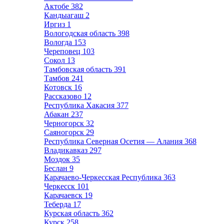
Актобе
382
Кандыагаш
2
Иргиз
1
Вологодская область
398
Вологда
153
Череповец
103
Сокол
13
Тамбовская область
391
Тамбов
241
Котовск
16
Рассказово
12
Республика Хакасия
377
Абакан
237
Черногорск
32
Саяногорск
29
Республика Северная Осетия — Алания
368
Владикавказ
297
Моздок
35
Беслан
9
Карачаево-Черкесская Республика
363
Черкесск
101
Карачаевск
19
Теберда
17
Курская область
362
Курск
258