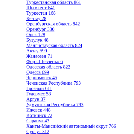
Туркестанская область
861
Шымкент
641
Туркестан
168
Кентау
28
Оренбургская область
842
Оренбург
330
Орск
128
Бузулук
48
Мангистауская область
824
Актау
599
Жанаозен
71
Форт-Шевченко
6
Одесская область
822
Одесса
699
Черноморск
45
Чеченская Республика
793
Грозный
611
Гудермес
58
Аргун
37
Удмуртская Республика
793
Ижевск
448
Воткинск
72
Сарапул
43
Ханты-Мансийский автономный округ
766
Сургут
312