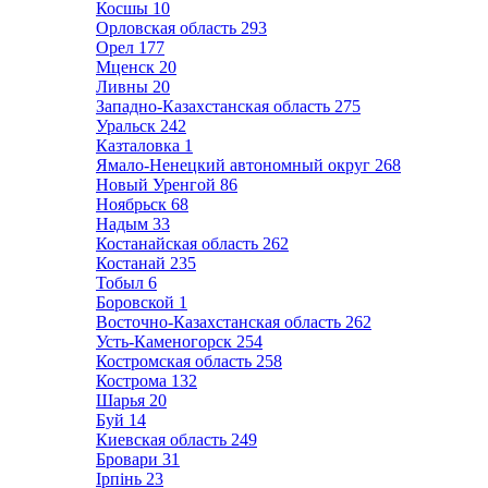
Косшы
10
Орловская область
293
Орел
177
Мценск
20
Ливны
20
Западно-Казахстанская область
275
Уральск
242
Казталовка
1
Ямало-Ненецкий автономный округ
268
Новый Уренгой
86
Ноябрьск
68
Надым
33
Костанайская область
262
Костанай
235
Тобыл
6
Боровской
1
Восточно-Казахстанская область
262
Усть-Каменогорск
254
Костромская область
258
Кострома
132
Шарья
20
Буй
14
Киевская область
249
Бровари
31
Ірпінь
23