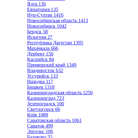
Ялта
136
Евпатория
135
Нур-Султан
1416
Новосибирская область
1413
Новосибирск
1042
Бердск
58
Искитим
27
Республика Дагестан
1395
Махачкала
666
Дербент
150
Каспийск
84
Приморский край
1349
Владивосток
632
Уссурийск
133
Находка
117
Бишкек
1318
Калининградская область
1250
Калининград
723
Зеленоградск
100
Светлогорск
66
Київ
1089
Саратовская область
1061
Саратов
499
Энгельс
106
Балаково
55