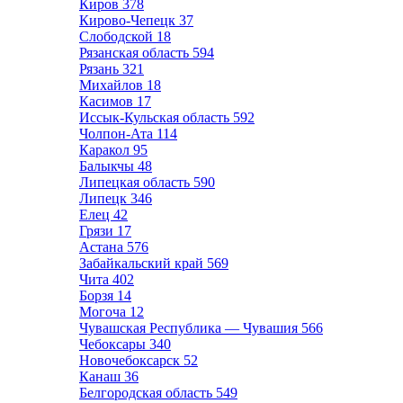
Киров
378
Кирово-Чепецк
37
Слободской
18
Рязанская область
594
Рязань
321
Михайлов
18
Касимов
17
Иссык-Кульская область
592
Чолпон-Ата
114
Каракол
95
Балыкчы
48
Липецкая область
590
Липецк
346
Елец
42
Грязи
17
Астана
576
Забайкальский край
569
Чита
402
Борзя
14
Могоча
12
Чувашская Республика — Чувашия
566
Чебоксары
340
Новочебоксарск
52
Канаш
36
Белгородская область
549