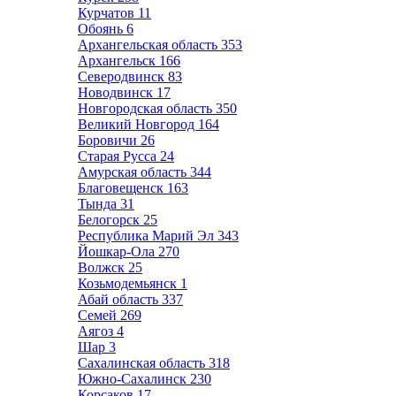
Курчатов
11
Обоянь
6
Архангельская область
353
Архангельск
166
Северодвинск
83
Новодвинск
17
Новгородская область
350
Великий Новгород
164
Боровичи
26
Старая Русса
24
Амурская область
344
Благовещенск
163
Тында
31
Белогорск
25
Республика Марий Эл
343
Йошкар-Ола
270
Волжск
25
Козьмодемьянск
1
Абай область
337
Семей
269
Аягоз
4
Шар
3
Сахалинская область
318
Южно-Сахалинск
230
Корсаков
17