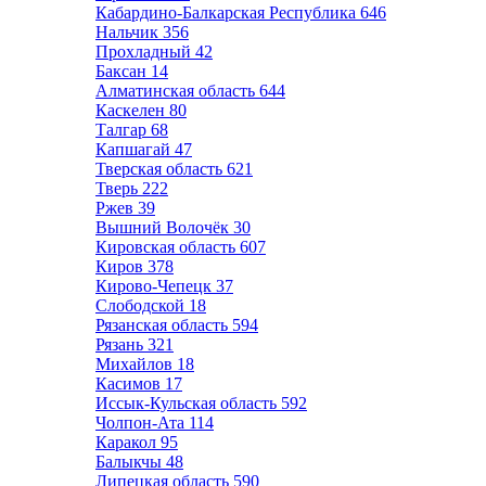
Кабардино-Балкарская Республика
646
Нальчик
356
Прохладный
42
Баксан
14
Алматинская область
644
Каскелен
80
Талгар
68
Капшагай
47
Тверская область
621
Тверь
222
Ржев
39
Вышний Волочёк
30
Кировская область
607
Киров
378
Кирово-Чепецк
37
Слободской
18
Рязанская область
594
Рязань
321
Михайлов
18
Касимов
17
Иссык-Кульская область
592
Чолпон-Ата
114
Каракол
95
Балыкчы
48
Липецкая область
590