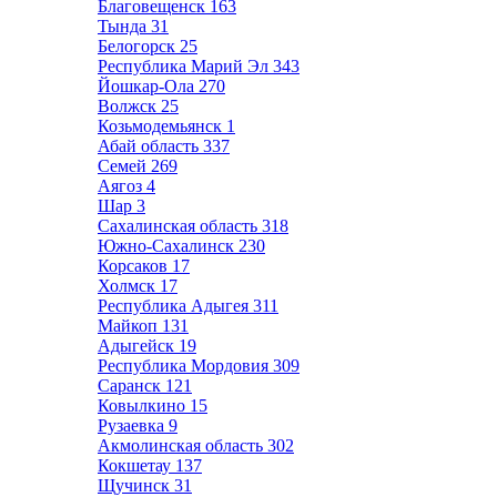
Благовещенск
163
Тында
31
Белогорск
25
Республика Марий Эл
343
Йошкар-Ола
270
Волжск
25
Козьмодемьянск
1
Абай область
337
Семей
269
Аягоз
4
Шар
3
Сахалинская область
318
Южно-Сахалинск
230
Корсаков
17
Холмск
17
Республика Адыгея
311
Майкоп
131
Адыгейск
19
Республика Мордовия
309
Саранск
121
Ковылкино
15
Рузаевка
9
Акмолинская область
302
Кокшетау
137
Щучинск
31