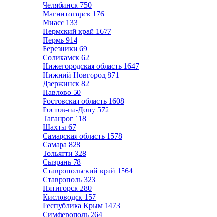
Челябинск
750
Магнитогорск
176
Миасс
133
Пермский край
1677
Пермь
914
Березники
69
Соликамск
62
Нижегородская область
1647
Нижний Новгород
871
Дзержинск
82
Павлово
50
Ростовская область
1608
Ростов-на-Дону
572
Таганрог
118
Шахты
67
Самарская область
1578
Самара
828
Тольятти
328
Сызрань
78
Ставропольский край
1564
Ставрополь
323
Пятигорск
280
Кисловодск
157
Республика Крым
1473
Симферополь
264