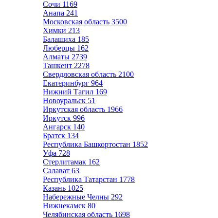
Сочи
1169
Анапа
241
Московская область
3500
Химки
213
Балашиха
185
Люберцы
162
Алматы
2739
Ташкент
2278
Свердловская область
2100
Екатеринбург
964
Нижний Тагил
169
Новоуральск
51
Иркутская область
1966
Иркутск
996
Ангарск
140
Братск
134
Республика Башкортостан
1852
Уфа
728
Стерлитамак
162
Салават
63
Республика Татарстан
1778
Казань
1025
Набережные Челны
292
Нижнекамск
80
Челябинская область
1698