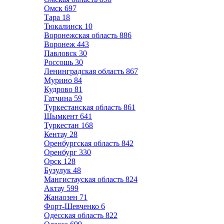
Омск
697
Тара
18
Тюкалинск
10
Воронежская область
886
Воронеж
443
Павловск
30
Россошь
30
Ленинградская область
867
Мурино
84
Кудрово
81
Гатчина
59
Туркестанская область
861
Шымкент
641
Туркестан
168
Кентау
28
Оренбургская область
842
Оренбург
330
Орск
128
Бузулук
48
Мангистауская область
824
Актау
599
Жанаозен
71
Форт-Шевченко
6
Одесская область
822