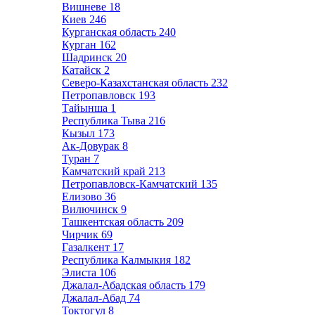
Вишневе
18
Киев
246
Курганская область
240
Курган
162
Шадринск
20
Катайск
2
Северо-Казахстанская область
232
Петропавловск
193
Тайынша
1
Республика Тыва
216
Кызыл
173
Ак-Довурак
8
Туран
7
Камчатский край
213
Петропавловск-Камчатский
135
Елизово
36
Вилючинск
9
Ташкентская область
209
Чирчик
69
Газалкент
17
Республика Калмыкия
182
Элиста
106
Джалал-Абадская область
179
Джалал-Абад
74
Токтогул
8