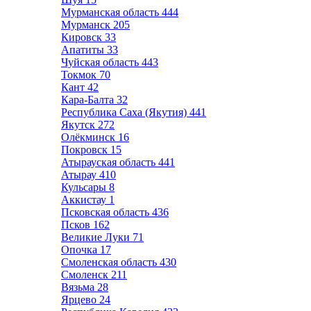
Мурманская область
444
Мурманск
205
Кировск
33
Апатиты
33
Чуйская область
443
Токмок
70
Кант
42
Кара-Балта
32
Республика Саха (Якутия)
441
Якутск
272
Олёкминск
16
Покровск
15
Атырауская область
441
Атырау
410
Кульсары
8
Аккистау
1
Псковская область
436
Псков
162
Великие Луки
71
Опочка
17
Смоленская область
430
Смоленск
211
Вязьма
28
Ярцево
24