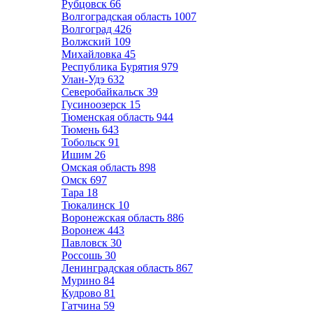
Рубцовск
66
Волгоградская область
1007
Волгоград
426
Волжский
109
Михайловка
45
Республика Бурятия
979
Улан-Удэ
632
Северобайкальск
39
Гусиноозерск
15
Тюменская область
944
Тюмень
643
Тобольск
91
Ишим
26
Омская область
898
Омск
697
Тара
18
Тюкалинск
10
Воронежская область
886
Воронеж
443
Павловск
30
Россошь
30
Ленинградская область
867
Мурино
84
Кудрово
81
Гатчина
59