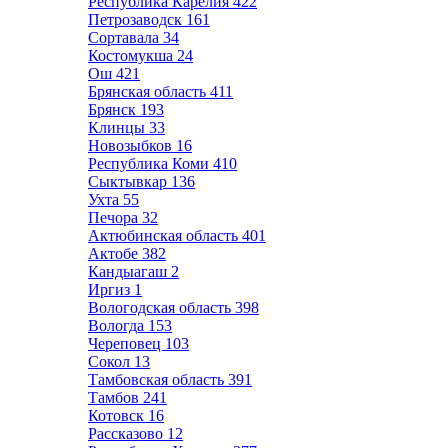
Республика Карелия
422
Петрозаводск
161
Сортавала
34
Костомукша
24
Ош
421
Брянская область
411
Брянск
193
Клинцы
33
Новозыбков
16
Республика Коми
410
Сыктывкар
136
Ухта
55
Печора
32
Актюбинская область
401
Актобе
382
Кандыагаш
2
Иргиз
1
Вологодская область
398
Вологда
153
Череповец
103
Сокол
13
Тамбовская область
391
Тамбов
241
Котовск
16
Рассказово
12