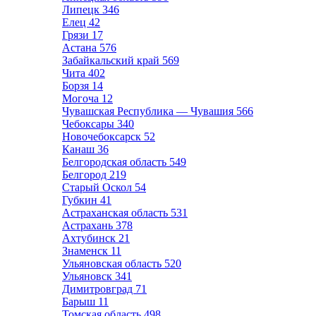
Липецк
346
Елец
42
Грязи
17
Астана
576
Забайкальский край
569
Чита
402
Борзя
14
Могоча
12
Чувашская Республика — Чувашия
566
Чебоксары
340
Новочебоксарск
52
Канаш
36
Белгородская область
549
Белгород
219
Старый Оскол
54
Губкин
41
Астраханская область
531
Астрахань
378
Ахтубинск
21
Знаменск
11
Ульяновская область
520
Ульяновск
341
Димитровград
71
Барыш
11
Томская область
498