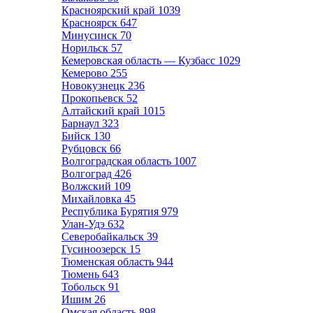
Красноярский край
1039
Красноярск
647
Минусинск
70
Норильск
57
Кемеровская область — Кузбасс
1029
Кемерово
255
Новокузнецк
236
Прокопьевск
52
Алтайский край
1015
Барнаул
323
Бийск
130
Рубцовск
66
Волгоградская область
1007
Волгоград
426
Волжский
109
Михайловка
45
Республика Бурятия
979
Улан-Удэ
632
Северобайкальск
39
Гусиноозерск
15
Тюменская область
944
Тюмень
643
Тобольск
91
Ишим
26
Омская область
898