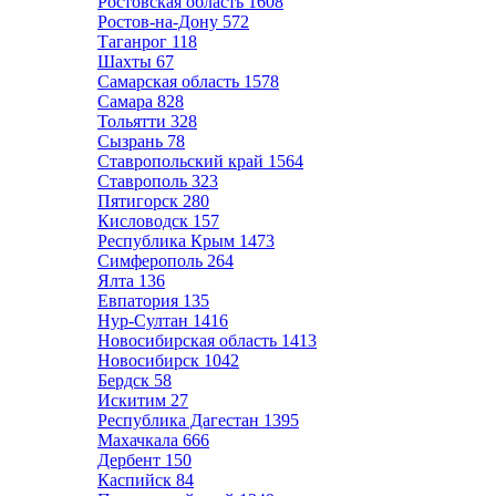
Ростовская область
1608
Ростов-на-Дону
572
Таганрог
118
Шахты
67
Самарская область
1578
Самара
828
Тольятти
328
Сызрань
78
Ставропольский край
1564
Ставрополь
323
Пятигорск
280
Кисловодск
157
Республика Крым
1473
Симферополь
264
Ялта
136
Евпатория
135
Нур-Султан
1416
Новосибирская область
1413
Новосибирск
1042
Бердск
58
Искитим
27
Республика Дагестан
1395
Махачкала
666
Дербент
150
Каспийск
84