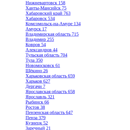
Нижневартовск
158
Ханты-Мансийск
75
Хабаровский край
763
Хабаровск
534
Комсомольск-на-Амуре
134
Амурск
17
Владимирская область
715
Владимир
255
Ковров
54
Александров
44
Тульская область
704
Тула
350
Новомосковск
61
Щёкино
26
Харьковская область
659
Харьков
627
Дергачи
7
Ярославская область
658
Ярославль
321
Рыбинск
66
Ростов
38
Пензенская область
647
Пенза
379
Кузнецк
52
Заречный
21