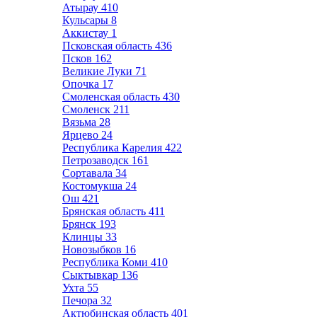
Атырау
410
Кульсары
8
Аккистау
1
Псковская область
436
Псков
162
Великие Луки
71
Опочка
17
Смоленская область
430
Смоленск
211
Вязьма
28
Ярцево
24
Республика Карелия
422
Петрозаводск
161
Сортавала
34
Костомукша
24
Ош
421
Брянская область
411
Брянск
193
Клинцы
33
Новозыбков
16
Республика Коми
410
Сыктывкар
136
Ухта
55
Печора
32
Актюбинская область
401