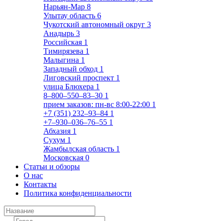
Нарьян-Мар
8
Улытау область
6
Чукотский автономный округ
3
Анадырь
3
Российская
1
Тимирязева
1
Малыгина
1
Западный обход
1
Лиговский проспект
1
улица Блюхера
1
8‒800‒550‒83‒30
1
прием заказов: пн-вс 8:00-22:00
1
+7 (351) 232‒93‒84
1
+7‒930‒036‒76‒55
1
Абхазия
1
Сухум
1
Жамбылская область
1
Московская
0
Статьи и обзоры
О нас
Контакты
Политика конфиденциальности