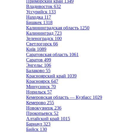
Приморский край
1349
Владивосток
632
Уссурийск
133
Находка
117
Бишкек
1318
Калининградская область
1250
Калининград
723
Зеленоградск
100
Светлогорск
66
Київ
1089
Саратовская область
1061
Саратов
499
Энгельс
106
Балаково
55
Красноярский край
1039
Красноярск
647
Минусинск
70
Норильск
57
Кемеровская область — Кузбасс
1029
Кемерово
255
Новокузнецк
236
Прокопьевск
52
Алтайский край
1015
Барнаул
323
Бийск
130