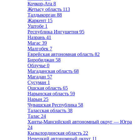
Кочкор-Ата
8
Жетысу область
113
Талдыкорган
88
Жаркент
15
Уштобе
1
Республика Ингушетия
95
Назрань
41
Магас
39
Малгобек
7
Еврейская автономная область
82
Биробиджан
58
Облучье
0
Магаданская область
68
Магадан
57
Сусуман
1
Ошская область
65
Нарынская область
59
Нарын
25
Чувашская Республика
58
Таласская область
38
Талас
24
Ханты-Мансийский автономный округ — Югра
24
Кызылординская область
22
Ненецкий автономный округ
11