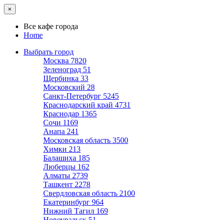
×
Все кафе города
Home
Выбрать город
Москва
7820
Зеленоград
51
Щербинка
33
Московский
28
Санкт-Петербург
5245
Краснодарский край
4731
Краснодар
1365
Сочи
1169
Анапа
241
Московская область
3500
Химки
213
Балашиха
185
Люберцы
162
Алматы
2739
Ташкент
2278
Свердловская область
2100
Екатеринбург
964
Нижний Тагил
169
Новоуральск
51