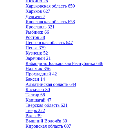
Щёкино
26
Харьковская область
659
Харьков
627
Дергачи
7
Ярославская область
658
Ярославль
321
Рыбинск
66
Ростов
38
Пензенская область
647
Пенза
379
Кузнецк
52
Заречный
21
Кабардино-Балкарская Республика
646
Нальчик
356
Прохладный
42
Баксан
14
Алматинская область
644
Каскелен
80
Талгар
68
Капшагай
47
Тверская область
621
Тверь
222
Ржев
39
Вышний Волочёк
30
Кировская область
607