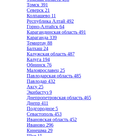
Томск
391
Северск
21
Колпашево
11
Республика Алтай
492
Горно-Алтайск
64
Карагандинская область
491
Караганда
339
Темиртау
88
Балхаш
24
Калужская область
487
Калуга
194
Обнинск
76
Малоярославец
25
Павлодарская область
485
Павлодар
432
Аксу
25
Экибастуз
9
Днепропетровская область
465
Днепр
411
Подгородное
5
Севастополь
453
Ивановская область
452
Иваново
296
Кинешма
29
Шуя
15