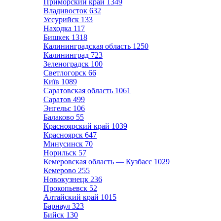
Приморский край
1349
Владивосток
632
Уссурийск
133
Находка
117
Бишкек
1318
Калининградская область
1250
Калининград
723
Зеленоградск
100
Светлогорск
66
Київ
1089
Саратовская область
1061
Саратов
499
Энгельс
106
Балаково
55
Красноярский край
1039
Красноярск
647
Минусинск
70
Норильск
57
Кемеровская область — Кузбасс
1029
Кемерово
255
Новокузнецк
236
Прокопьевск
52
Алтайский край
1015
Барнаул
323
Бийск
130