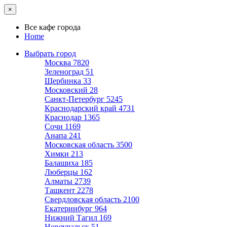
×
Все кафе города
Home
Выбрать город
Москва
7820
Зеленоград
51
Щербинка
33
Московский
28
Санкт-Петербург
5245
Краснодарский край
4731
Краснодар
1365
Сочи
1169
Анапа
241
Московская область
3500
Химки
213
Балашиха
185
Люберцы
162
Алматы
2739
Ташкент
2278
Свердловская область
2100
Екатеринбург
964
Нижний Тагил
169
Новоуральск
51