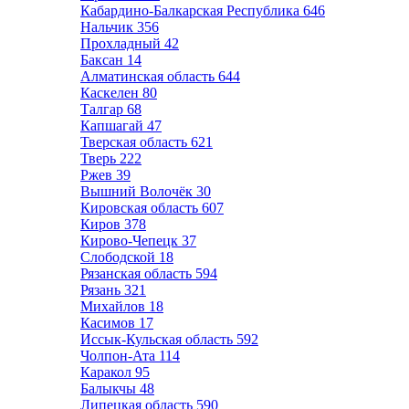
Кабардино-Балкарская Республика
646
Нальчик
356
Прохладный
42
Баксан
14
Алматинская область
644
Каскелен
80
Талгар
68
Капшагай
47
Тверская область
621
Тверь
222
Ржев
39
Вышний Волочёк
30
Кировская область
607
Киров
378
Кирово-Чепецк
37
Слободской
18
Рязанская область
594
Рязань
321
Михайлов
18
Касимов
17
Иссык-Кульская область
592
Чолпон-Ата
114
Каракол
95
Балыкчы
48
Липецкая область
590