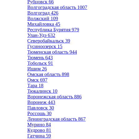
Рубцовск
66
Волгоградская область
1007
Волгоград
426
Волжский
109
Михайловка
45
Республика Бурятия
979
Улан-Удэ
632
Северобайкальск
39
Гусиноозерск
15
Тюменская область
944
Тюмень
643
Тобольск
91
Ишим
26
Омская область
898
Омск
697
Тара
18
Тюкалинск
10
Воронежская область
886
Воронеж
443
Павловск
30
Россошь
30
Ленинградская область
867
Мурино
84
Кудрово
81
Гатчина
59