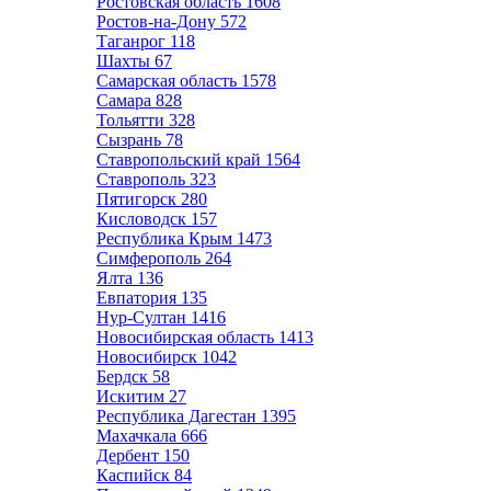
Ростовская область
1608
Ростов-на-Дону
572
Таганрог
118
Шахты
67
Самарская область
1578
Самара
828
Тольятти
328
Сызрань
78
Ставропольский край
1564
Ставрополь
323
Пятигорск
280
Кисловодск
157
Республика Крым
1473
Симферополь
264
Ялта
136
Евпатория
135
Нур-Султан
1416
Новосибирская область
1413
Новосибирск
1042
Бердск
58
Искитим
27
Республика Дагестан
1395
Махачкала
666
Дербент
150
Каспийск
84