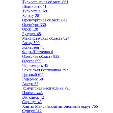
Туркестанская область
861
Шымкент
641
Туркестан
168
Кентау
28
Оренбургская область
842
Оренбург
330
Орск
128
Бузулук
48
Мангистауская область
824
Актау
599
Жанаозен
71
Форт-Шевченко
6
Одесская область
822
Одесса
699
Черноморск
45
Чеченская Республика
793
Грозный
611
Гудермес
58
Аргун
37
Удмуртская Республика
793
Ижевск
448
Воткинск
72
Сарапул
43
Ханты-Мансийский автономный округ
766
Сургут
312