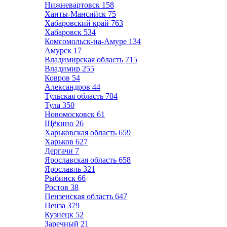
Нижневартовск
158
Ханты-Мансийск
75
Хабаровский край
763
Хабаровск
534
Комсомольск-на-Амуре
134
Амурск
17
Владимирская область
715
Владимир
255
Ковров
54
Александров
44
Тульская область
704
Тула
350
Новомосковск
61
Щёкино
26
Харьковская область
659
Харьков
627
Дергачи
7
Ярославская область
658
Ярославль
321
Рыбинск
66
Ростов
38
Пензенская область
647
Пенза
379
Кузнецк
52
Заречный
21