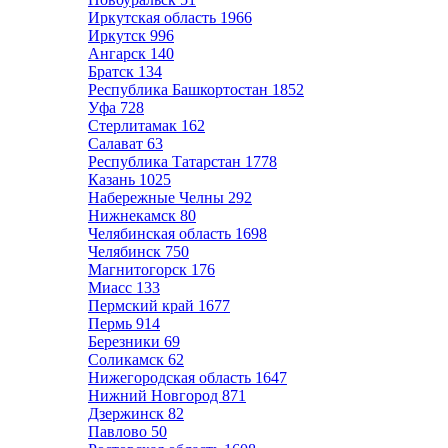
Иркутская область
1966
Иркутск
996
Ангарск
140
Братск
134
Республика Башкортостан
1852
Уфа
728
Стерлитамак
162
Салават
63
Республика Татарстан
1778
Казань
1025
Набережные Челны
292
Нижнекамск
80
Челябинская область
1698
Челябинск
750
Магнитогорск
176
Миасс
133
Пермский край
1677
Пермь
914
Березники
69
Соликамск
62
Нижегородская область
1647
Нижний Новгород
871
Дзержинск
82
Павлово
50