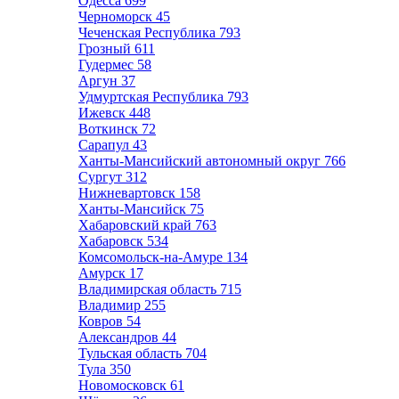
Одесса
699
Черноморск
45
Чеченская Республика
793
Грозный
611
Гудермес
58
Аргун
37
Удмуртская Республика
793
Ижевск
448
Воткинск
72
Сарапул
43
Ханты-Мансийский автономный округ
766
Сургут
312
Нижневартовск
158
Ханты-Мансийск
75
Хабаровский край
763
Хабаровск
534
Комсомольск-на-Амуре
134
Амурск
17
Владимирская область
715
Владимир
255
Ковров
54
Александров
44
Тульская область
704
Тула
350
Новомосковск
61