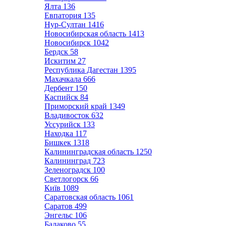
Ялта
136
Евпатория
135
Нур-Султан
1416
Новосибирская область
1413
Новосибирск
1042
Бердск
58
Искитим
27
Республика Дагестан
1395
Махачкала
666
Дербент
150
Каспийск
84
Приморский край
1349
Владивосток
632
Уссурийск
133
Находка
117
Бишкек
1318
Калининградская область
1250
Калининград
723
Зеленоградск
100
Светлогорск
66
Київ
1089
Саратовская область
1061
Саратов
499
Энгельс
106
Балаково
55