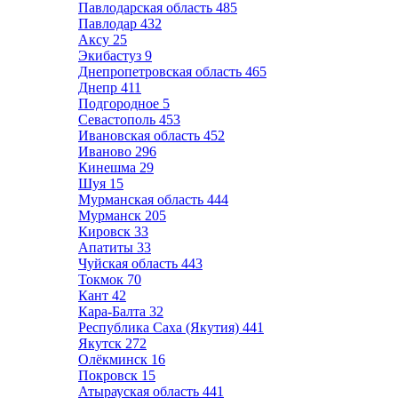
Павлодарская область
485
Павлодар
432
Аксу
25
Экибастуз
9
Днепропетровская область
465
Днепр
411
Подгородное
5
Севастополь
453
Ивановская область
452
Иваново
296
Кинешма
29
Шуя
15
Мурманская область
444
Мурманск
205
Кировск
33
Апатиты
33
Чуйская область
443
Токмок
70
Кант
42
Кара-Балта
32
Республика Саха (Якутия)
441
Якутск
272
Олёкминск
16
Покровск
15
Атырауская область
441