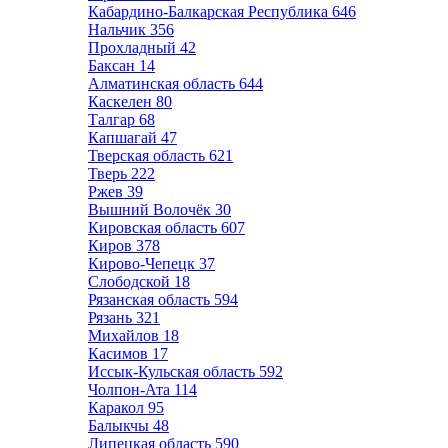
Кабардино-Балкарская Республика
646
Нальчик
356
Прохладный
42
Баксан
14
Алматинская область
644
Каскелен
80
Талгар
68
Капшагай
47
Тверская область
621
Тверь
222
Ржев
39
Вышний Волочёк
30
Кировская область
607
Киров
378
Кирово-Чепецк
37
Слободской
18
Рязанская область
594
Рязань
321
Михайлов
18
Касимов
17
Иссык-Кульская область
592
Чолпон-Ата
114
Каракол
95
Балыкчы
48
Липецкая область
590