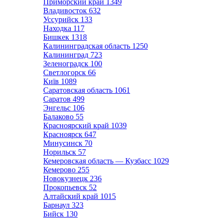
Приморский край
1349
Владивосток
632
Уссурийск
133
Находка
117
Бишкек
1318
Калининградская область
1250
Калининград
723
Зеленоградск
100
Светлогорск
66
Київ
1089
Саратовская область
1061
Саратов
499
Энгельс
106
Балаково
55
Красноярский край
1039
Красноярск
647
Минусинск
70
Норильск
57
Кемеровская область — Кузбасс
1029
Кемерово
255
Новокузнецк
236
Прокопьевск
52
Алтайский край
1015
Барнаул
323
Бийск
130