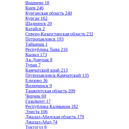
Вишневе
18
Киев
246
Курганская область
240
Курган
162
Шадринск
20
Катайск
2
Северо-Казахстанская область
232
Петропавловск
193
Тайынша
1
Республика Тыва
216
Кызыл
173
Ак-Довурак
8
Туран
7
Камчатский край
213
Петропавловск-Камчатский
135
Елизово
36
Вилючинск
9
Ташкентская область
209
Чирчик
69
Газалкент
17
Республика Калмыкия
182
Элиста
106
Джалал-Абадская область
179
Джалал-Абад
74
Токтогул
8