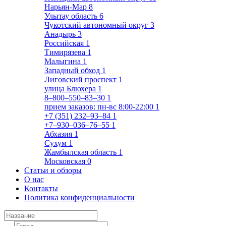
Нарьян-Мар
8
Улытау область
6
Чукотский автономный округ
3
Анадырь
3
Российская
1
Тимирязева
1
Малыгина
1
Западный обход
1
Лиговский проспект
1
улица Блюхера
1
8‒800‒550‒83‒30
1
прием заказов: пн-вс 8:00-22:00
1
+7 (351) 232‒93‒84
1
+7‒930‒036‒76‒55
1
Абхазия
1
Сухум
1
Жамбылская область
1
Московская
0
Статьи и обзоры
О нас
Контакты
Политика конфиденциальности