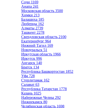
Сочи
1169
Анапа
241
Московская область
3500
Химки
213
Балашиха
185
Люберцы
162
Алматы
2739
Ташкент
2278
Свердловская область
2100
Екатеринбург
964
Нижний Тагил
169
Новоуральск
51
Иркутская область
1966
Иркутск
996
Ангарск
140
Братск
134
Республика Башкортостан
1852
Уфа
728
Стерлитамак
162
Салават
63
Республика Татарстан
1778
Казань
1025
Набережные Челны
292
Нижнекамск
80
Челябинская область
1698