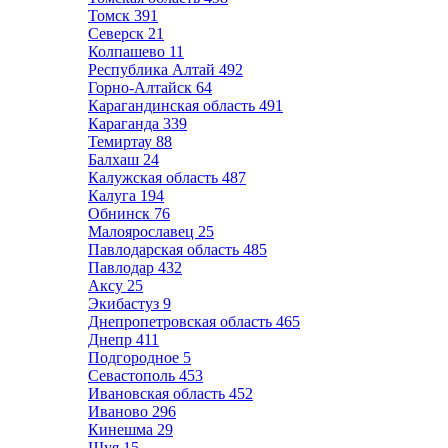
Томск
391
Северск
21
Колпашево
11
Республика Алтай
492
Горно-Алтайск
64
Карагандинская область
491
Караганда
339
Темиртау
88
Балхаш
24
Калужская область
487
Калуга
194
Обнинск
76
Малоярославец
25
Павлодарская область
485
Павлодар
432
Аксу
25
Экибастуз
9
Днепропетровская область
465
Днепр
411
Подгородное
5
Севастополь
453
Ивановская область
452
Иваново
296
Кинешма
29
Шуя
15