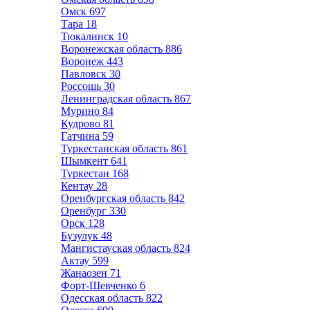
Омск
697
Тара
18
Тюкалинск
10
Воронежская область
886
Воронеж
443
Павловск
30
Россошь
30
Ленинградская область
867
Мурино
84
Кудрово
81
Гатчина
59
Туркестанская область
861
Шымкент
641
Туркестан
168
Кентау
28
Оренбургская область
842
Оренбург
330
Орск
128
Бузулук
48
Мангистауская область
824
Актау
599
Жанаозен
71
Форт-Шевченко
6
Одесская область
822