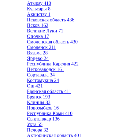
Атырау
410
Кульсары
8
Аккистау
1
Псковская область
436
Псков
162
Великие Луки
71
Опочка
17
Смоленская область
430
Смоленск
211
Вязьма
28
Ярцево
24
Республика Карелия
422
Петрозаводск
161
Сортавала
34
Костомукша
24
Ош
421
Брянская область
411
Брянск
193
Клинцы
33
Новозыбков
16
Республика Коми
410
Сыктывкар
136
Ухта
55
Печора
32
Актюбинская область
401