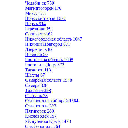
Челябинск
750
Магнитогорск
176
Миасс
133
Пермский край
1677
Пермь
914
Березники
69
Соликамск
62
Нижегородская область
1647
Нижний Новгород
871
Дзержинск
82
Павлово
50
Ростовская область
1608
Ростов-на-Дону
572
Таганрог
118
Шахты
67
Самарская область
1578
Самара
828
Тольятти
328
Сызрань
78
Ставропольский край
1564
Ставрополь
323
Пятигорск
280
Кисловодск
157
Республика Крым
1473
Симферополь
264