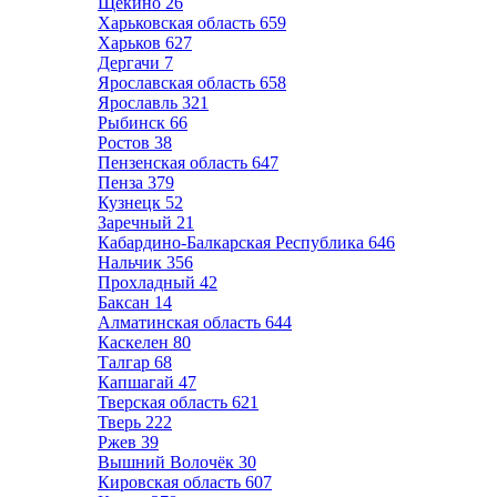
Щёкино
26
Харьковская область
659
Харьков
627
Дергачи
7
Ярославская область
658
Ярославль
321
Рыбинск
66
Ростов
38
Пензенская область
647
Пенза
379
Кузнецк
52
Заречный
21
Кабардино-Балкарская Республика
646
Нальчик
356
Прохладный
42
Баксан
14
Алматинская область
644
Каскелен
80
Талгар
68
Капшагай
47
Тверская область
621
Тверь
222
Ржев
39
Вышний Волочёк
30
Кировская область
607