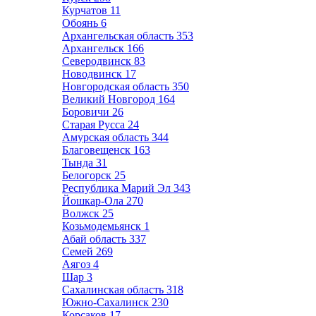
Курчатов
11
Обоянь
6
Архангельская область
353
Архангельск
166
Северодвинск
83
Новодвинск
17
Новгородская область
350
Великий Новгород
164
Боровичи
26
Старая Русса
24
Амурская область
344
Благовещенск
163
Тында
31
Белогорск
25
Республика Марий Эл
343
Йошкар-Ола
270
Волжск
25
Козьмодемьянск
1
Абай область
337
Семей
269
Аягоз
4
Шар
3
Сахалинская область
318
Южно-Сахалинск
230
Корсаков
17