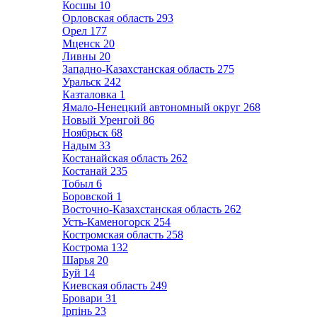
Косшы
10
Орловская область
293
Орел
177
Мценск
20
Ливны
20
Западно-Казахстанская область
275
Уральск
242
Казталовка
1
Ямало-Ненецкий автономный округ
268
Новый Уренгой
86
Ноябрьск
68
Надым
33
Костанайская область
262
Костанай
235
Тобыл
6
Боровской
1
Восточно-Казахстанская область
262
Усть-Каменогорск
254
Костромская область
258
Кострома
132
Шарья
20
Буй
14
Киевская область
249
Бровари
31
Ірпінь
23