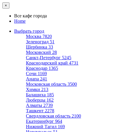
×
Все кафе города
Home
Выбрать город
Москва
7820
Зеленоград
51
Щербинка
33
Московский
28
Санкт-Петербург
5245
Краснодарский край
4731
Краснодар
1365
Сочи
1169
Анапа
241
Московская область
3500
Химки
213
Балашиха
185
Люберцы
162
Алматы
2739
Ташкент
2278
Свердловская область
2100
Екатеринбург
964
Нижний Тагил
169
Новоуральск
51