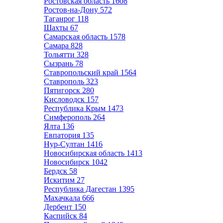
Ростовская область
1608
Ростов-на-Дону
572
Таганрог
118
Шахты
67
Самарская область
1578
Самара
828
Тольятти
328
Сызрань
78
Ставропольский край
1564
Ставрополь
323
Пятигорск
280
Кисловодск
157
Республика Крым
1473
Симферополь
264
Ялта
136
Евпатория
135
Нур-Султан
1416
Новосибирская область
1413
Новосибирск
1042
Бердск
58
Искитим
27
Республика Дагестан
1395
Махачкала
666
Дербент
150
Каспийск
84