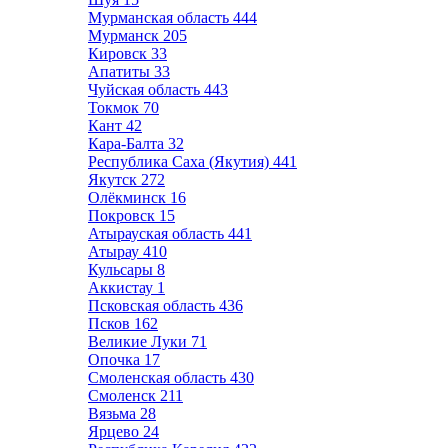
Мурманская область
444
Мурманск
205
Кировск
33
Апатиты
33
Чуйская область
443
Токмок
70
Кант
42
Кара-Балта
32
Республика Саха (Якутия)
441
Якутск
272
Олёкминск
16
Покровск
15
Атырауская область
441
Атырау
410
Кульсары
8
Аккистау
1
Псковская область
436
Псков
162
Великие Луки
71
Опочка
17
Смоленская область
430
Смоленск
211
Вязьма
28
Ярцево
24