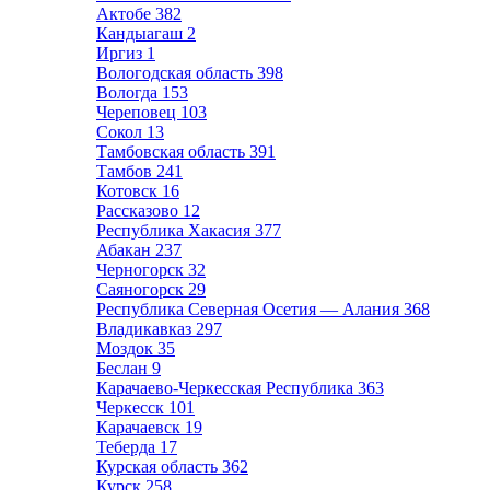
Актобе
382
Кандыагаш
2
Иргиз
1
Вологодская область
398
Вологда
153
Череповец
103
Сокол
13
Тамбовская область
391
Тамбов
241
Котовск
16
Рассказово
12
Республика Хакасия
377
Абакан
237
Черногорск
32
Саяногорск
29
Республика Северная Осетия — Алания
368
Владикавказ
297
Моздок
35
Беслан
9
Карачаево-Черкесская Республика
363
Черкесск
101
Карачаевск
19
Теберда
17
Курская область
362
Курск
258