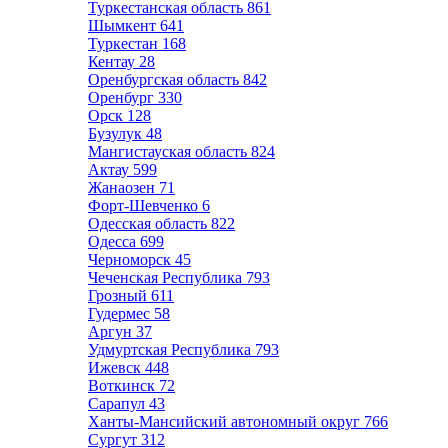
Туркестанская область
861
Шымкент
641
Туркестан
168
Кентау
28
Оренбургская область
842
Оренбург
330
Орск
128
Бузулук
48
Мангистауская область
824
Актау
599
Жанаозен
71
Форт-Шевченко
6
Одесская область
822
Одесса
699
Черноморск
45
Чеченская Республика
793
Грозный
611
Гудермес
58
Аргун
37
Удмуртская Республика
793
Ижевск
448
Воткинск
72
Сарапул
43
Ханты-Мансийский автономный округ
766
Сургут
312