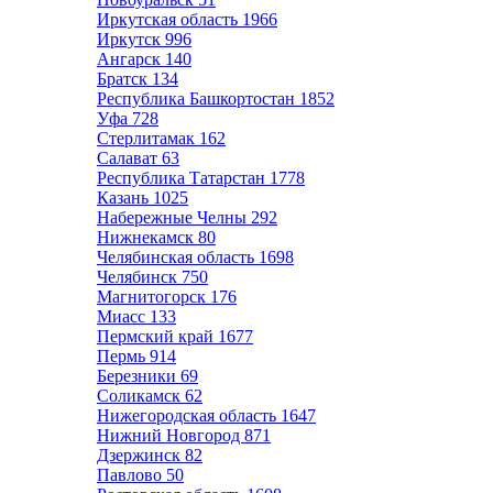
Иркутская область
1966
Иркутск
996
Ангарск
140
Братск
134
Республика Башкортостан
1852
Уфа
728
Стерлитамак
162
Салават
63
Республика Татарстан
1778
Казань
1025
Набережные Челны
292
Нижнекамск
80
Челябинская область
1698
Челябинск
750
Магнитогорск
176
Миасс
133
Пермский край
1677
Пермь
914
Березники
69
Соликамск
62
Нижегородская область
1647
Нижний Новгород
871
Дзержинск
82
Павлово
50