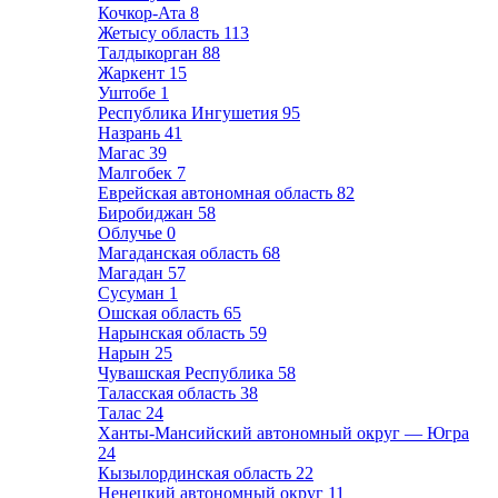
Кочкор-Ата
8
Жетысу область
113
Талдыкорган
88
Жаркент
15
Уштобе
1
Республика Ингушетия
95
Назрань
41
Магас
39
Малгобек
7
Еврейская автономная область
82
Биробиджан
58
Облучье
0
Магаданская область
68
Магадан
57
Сусуман
1
Ошская область
65
Нарынская область
59
Нарын
25
Чувашская Республика
58
Таласская область
38
Талас
24
Ханты-Мансийский автономный округ — Югра
24
Кызылординская область
22
Ненецкий автономный округ
11