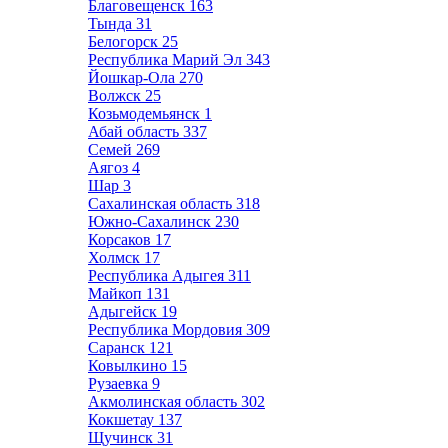
Благовещенск
163
Тында
31
Белогорск
25
Республика Марий Эл
343
Йошкар-Ола
270
Волжск
25
Козьмодемьянск
1
Абай область
337
Семей
269
Аягоз
4
Шар
3
Сахалинская область
318
Южно-Сахалинск
230
Корсаков
17
Холмск
17
Республика Адыгея
311
Майкоп
131
Адыгейск
19
Республика Мордовия
309
Саранск
121
Ковылкино
15
Рузаевка
9
Акмолинская область
302
Кокшетау
137
Щучинск
31