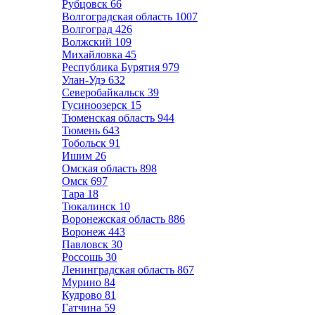
Рубцовск
66
Волгоградская область
1007
Волгоград
426
Волжский
109
Михайловка
45
Республика Бурятия
979
Улан-Удэ
632
Северобайкальск
39
Гусиноозерск
15
Тюменская область
944
Тюмень
643
Тобольск
91
Ишим
26
Омская область
898
Омск
697
Тара
18
Тюкалинск
10
Воронежская область
886
Воронеж
443
Павловск
30
Россошь
30
Ленинградская область
867
Мурино
84
Кудрово
81
Гатчина
59