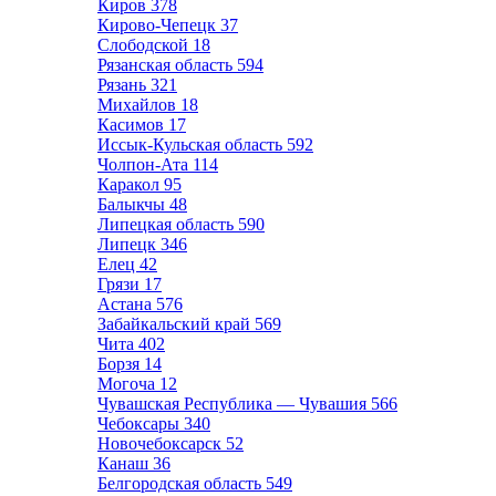
Киров
378
Кирово-Чепецк
37
Слободской
18
Рязанская область
594
Рязань
321
Михайлов
18
Касимов
17
Иссык-Кульская область
592
Чолпон-Ата
114
Каракол
95
Балыкчы
48
Липецкая область
590
Липецк
346
Елец
42
Грязи
17
Астана
576
Забайкальский край
569
Чита
402
Борзя
14
Могоча
12
Чувашская Республика — Чувашия
566
Чебоксары
340
Новочебоксарск
52
Канаш
36
Белгородская область
549