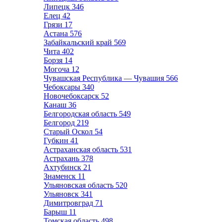
Липецк
346
Елец
42
Грязи
17
Астана
576
Забайкальский край
569
Чита
402
Борзя
14
Могоча
12
Чувашская Республика — Чувашия
566
Чебоксары
340
Новочебоксарск
52
Канаш
36
Белгородская область
549
Белгород
219
Старый Оскол
54
Губкин
41
Астраханская область
531
Астрахань
378
Ахтубинск
21
Знаменск
11
Ульяновская область
520
Ульяновск
341
Димитровград
71
Барыш
11
Томская область
498