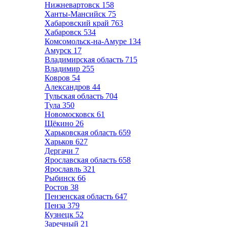
Нижневартовск
158
Ханты-Мансийск
75
Хабаровский край
763
Хабаровск
534
Комсомольск-на-Амуре
134
Амурск
17
Владимирская область
715
Владимир
255
Ковров
54
Александров
44
Тульская область
704
Тула
350
Новомосковск
61
Щёкино
26
Харьковская область
659
Харьков
627
Дергачи
7
Ярославская область
658
Ярославль
321
Рыбинск
66
Ростов
38
Пензенская область
647
Пенза
379
Кузнецк
52
Заречный
21