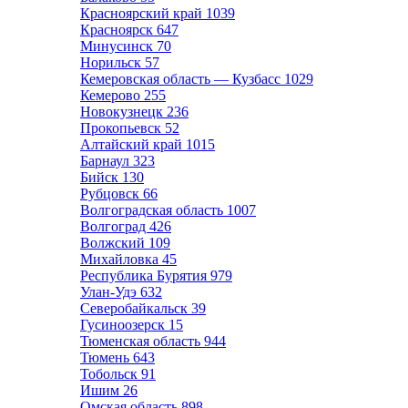
Красноярский край
1039
Красноярск
647
Минусинск
70
Норильск
57
Кемеровская область — Кузбасс
1029
Кемерово
255
Новокузнецк
236
Прокопьевск
52
Алтайский край
1015
Барнаул
323
Бийск
130
Рубцовск
66
Волгоградская область
1007
Волгоград
426
Волжский
109
Михайловка
45
Республика Бурятия
979
Улан-Удэ
632
Северобайкальск
39
Гусиноозерск
15
Тюменская область
944
Тюмень
643
Тобольск
91
Ишим
26
Омская область
898