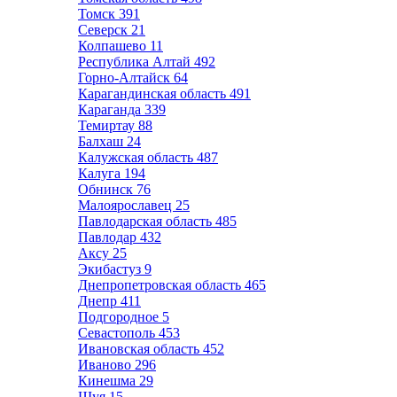
Томск
391
Северск
21
Колпашево
11
Республика Алтай
492
Горно-Алтайск
64
Карагандинская область
491
Караганда
339
Темиртау
88
Балхаш
24
Калужская область
487
Калуга
194
Обнинск
76
Малоярославец
25
Павлодарская область
485
Павлодар
432
Аксу
25
Экибастуз
9
Днепропетровская область
465
Днепр
411
Подгородное
5
Севастополь
453
Ивановская область
452
Иваново
296
Кинешма
29
Шуя
15