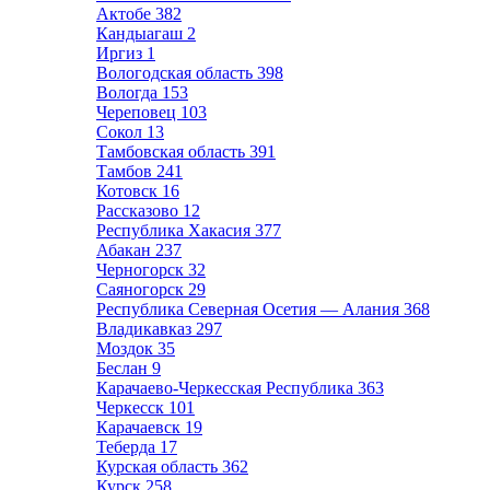
Актобе
382
Кандыагаш
2
Иргиз
1
Вологодская область
398
Вологда
153
Череповец
103
Сокол
13
Тамбовская область
391
Тамбов
241
Котовск
16
Рассказово
12
Республика Хакасия
377
Абакан
237
Черногорск
32
Саяногорск
29
Республика Северная Осетия — Алания
368
Владикавказ
297
Моздок
35
Беслан
9
Карачаево-Черкесская Республика
363
Черкесск
101
Карачаевск
19
Теберда
17
Курская область
362
Курск
258