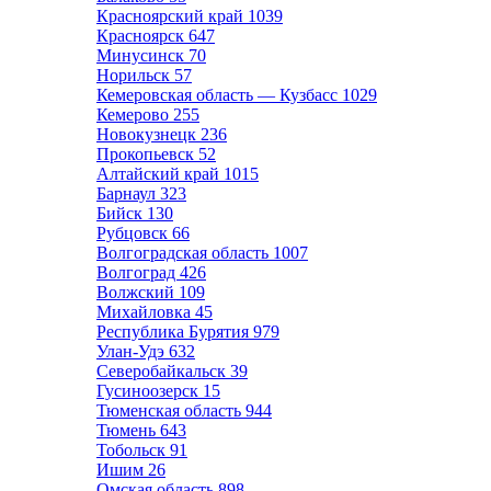
Красноярский край
1039
Красноярск
647
Минусинск
70
Норильск
57
Кемеровская область — Кузбасс
1029
Кемерово
255
Новокузнецк
236
Прокопьевск
52
Алтайский край
1015
Барнаул
323
Бийск
130
Рубцовск
66
Волгоградская область
1007
Волгоград
426
Волжский
109
Михайловка
45
Республика Бурятия
979
Улан-Удэ
632
Северобайкальск
39
Гусиноозерск
15
Тюменская область
944
Тюмень
643
Тобольск
91
Ишим
26
Омская область
898