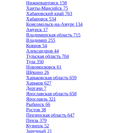
Нижневартовск
158
Ханты-Мансийск
75
Хабаровский край
763
Хабаровск
534
Комсомольск-на-Амуре
134
Амурск
17
Владимирская область
715
Владимир
255
Ковров
54
Александров
44
Тульская область
704
Тула
350
Новомосковск
61
Щёкино
26
Харьковская область
659
Харьков
627
Дергачи
7
Ярославская область
658
Ярославль
321
Рыбинск
66
Ростов
38
Пензенская область
647
Пенза
379
Кузнецк
52
Заречный
21