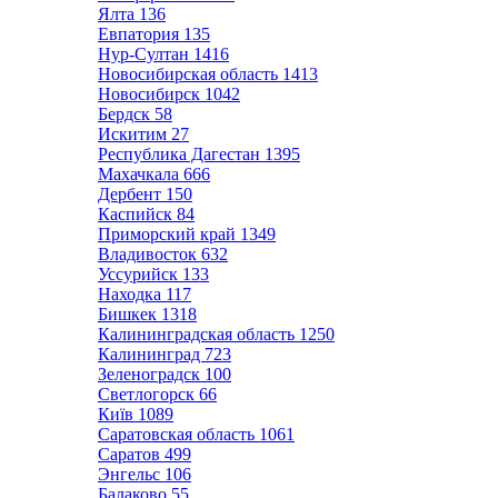
Ялта
136
Евпатория
135
Нур-Султан
1416
Новосибирская область
1413
Новосибирск
1042
Бердск
58
Искитим
27
Республика Дагестан
1395
Махачкала
666
Дербент
150
Каспийск
84
Приморский край
1349
Владивосток
632
Уссурийск
133
Находка
117
Бишкек
1318
Калининградская область
1250
Калининград
723
Зеленоградск
100
Светлогорск
66
Київ
1089
Саратовская область
1061
Саратов
499
Энгельс
106
Балаково
55