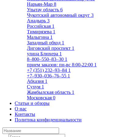
Нарьян-Мар
8
Улытау область
6
Чукотский автономный округ
3
Анадырь
3
Российская
1
Тимирязева
1
Малыгина
1
Западный обход
1
Лиговский проспект
1
улица Блюхера
1
8‒800‒550‒83‒30
1
прием заказов: пн-вс 8:00-22:00
1
+7 (351) 232‒93‒84
1
+7‒930‒036‒76‒55
1
Абхазия
1
Сухум
1
Жамбылская область
1
Московская
0
Статьи и обзоры
О нас
Контакты
Политика конфиденциальности