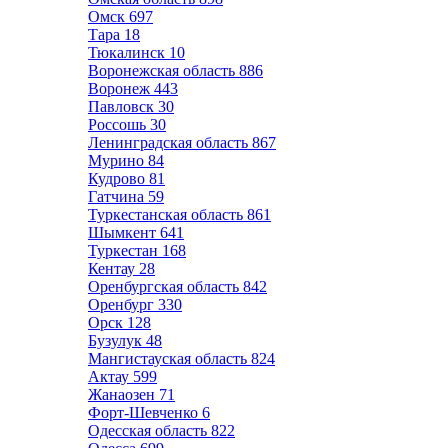
Омск
697
Тара
18
Тюкалинск
10
Воронежская область
886
Воронеж
443
Павловск
30
Россошь
30
Ленинградская область
867
Мурино
84
Кудрово
81
Гатчина
59
Туркестанская область
861
Шымкент
641
Туркестан
168
Кентау
28
Оренбургская область
842
Оренбург
330
Орск
128
Бузулук
48
Мангистауская область
824
Актау
599
Жанаозен
71
Форт-Шевченко
6
Одесская область
822