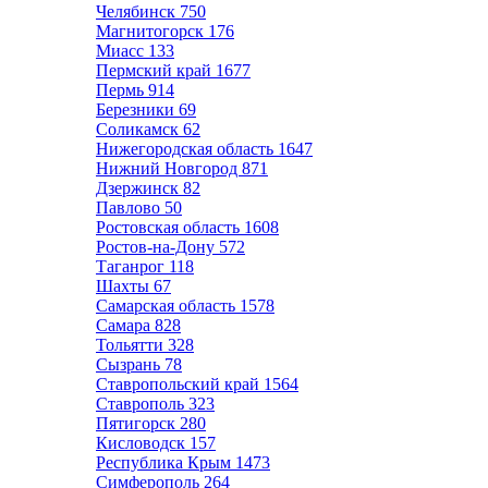
Челябинск
750
Магнитогорск
176
Миасс
133
Пермский край
1677
Пермь
914
Березники
69
Соликамск
62
Нижегородская область
1647
Нижний Новгород
871
Дзержинск
82
Павлово
50
Ростовская область
1608
Ростов-на-Дону
572
Таганрог
118
Шахты
67
Самарская область
1578
Самара
828
Тольятти
328
Сызрань
78
Ставропольский край
1564
Ставрополь
323
Пятигорск
280
Кисловодск
157
Республика Крым
1473
Симферополь
264