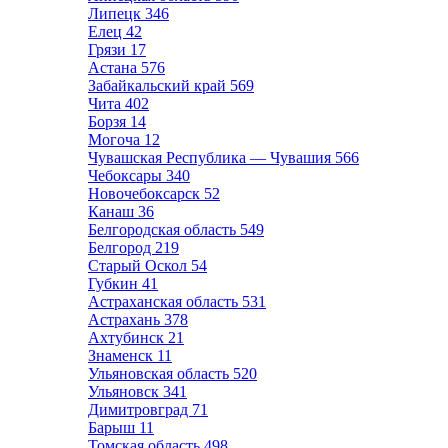
Липецк
346
Елец
42
Грязи
17
Астана
576
Забайкальский край
569
Чита
402
Борзя
14
Могоча
12
Чувашская Республика — Чувашия
566
Чебоксары
340
Новочебоксарск
52
Канаш
36
Белгородская область
549
Белгород
219
Старый Оскол
54
Губкин
41
Астраханская область
531
Астрахань
378
Ахтубинск
21
Знаменск
11
Ульяновская область
520
Ульяновск
341
Димитровград
71
Барыш
11
Томская область
498