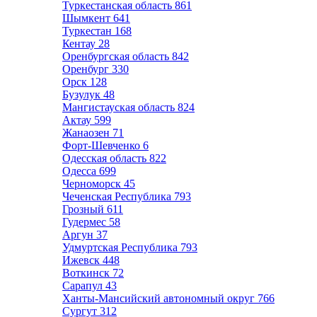
Туркестанская область
861
Шымкент
641
Туркестан
168
Кентау
28
Оренбургская область
842
Оренбург
330
Орск
128
Бузулук
48
Мангистауская область
824
Актау
599
Жанаозен
71
Форт-Шевченко
6
Одесская область
822
Одесса
699
Черноморск
45
Чеченская Республика
793
Грозный
611
Гудермес
58
Аргун
37
Удмуртская Республика
793
Ижевск
448
Воткинск
72
Сарапул
43
Ханты-Мансийский автономный округ
766
Сургут
312