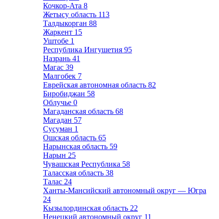
Кочкор-Ата
8
Жетысу область
113
Талдыкорган
88
Жаркент
15
Уштобе
1
Республика Ингушетия
95
Назрань
41
Магас
39
Малгобек
7
Еврейская автономная область
82
Биробиджан
58
Облучье
0
Магаданская область
68
Магадан
57
Сусуман
1
Ошская область
65
Нарынская область
59
Нарын
25
Чувашская Республика
58
Таласская область
38
Талас
24
Ханты-Мансийский автономный округ — Югра
24
Кызылординская область
22
Ненецкий автономный округ
11