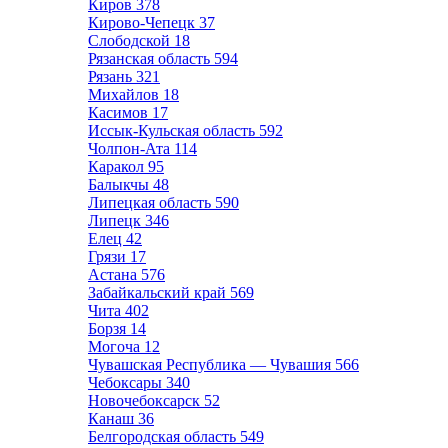
Киров
378
Кирово-Чепецк
37
Слободской
18
Рязанская область
594
Рязань
321
Михайлов
18
Касимов
17
Иссык-Кульская область
592
Чолпон-Ата
114
Каракол
95
Балыкчы
48
Липецкая область
590
Липецк
346
Елец
42
Грязи
17
Астана
576
Забайкальский край
569
Чита
402
Борзя
14
Могоча
12
Чувашская Республика — Чувашия
566
Чебоксары
340
Новочебоксарск
52
Канаш
36
Белгородская область
549