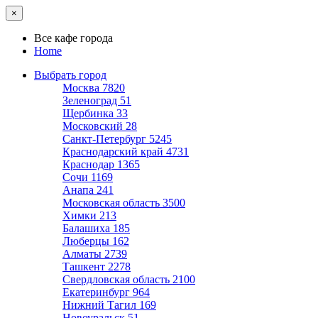
×
Все кафе города
Home
Выбрать город
Москва
7820
Зеленоград
51
Щербинка
33
Московский
28
Санкт-Петербург
5245
Краснодарский край
4731
Краснодар
1365
Сочи
1169
Анапа
241
Московская область
3500
Химки
213
Балашиха
185
Люберцы
162
Алматы
2739
Ташкент
2278
Свердловская область
2100
Екатеринбург
964
Нижний Тагил
169
Новоуральск
51