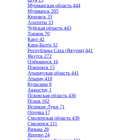
Мурманская область
444
Мурманск
205
Кировск
33
Апатиты
33
Чуйская область
443
Токмок
70
Кант
42
Кара-Балта
32
Республика Саха (Якутия)
441
Якутск
272
Олёкминск
16
Покровск
15
Атырауская область
441
Атырау
410
Кульсары
8
Аккистау
1
Псковская область
436
Псков
162
Великие Луки
71
Опочка
17
Смоленская область
430
Смоленск
211
Вязьма
28
Ярцево
24