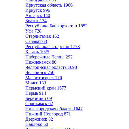
Иркутская область
1966
Иркутск
996
Ангарск
140
Братск
134
Республика Башкортостан
1852
Уфа
728
Стерлитамак
162
Салават
63
Республика Татарстан
1778
Казань
1025
Набережные Челны
292
Нижнекамск
80
Челябинская область
1698
Челябинск
750
Магнитогорск
176
Миасс
133
Пермский край
1677
Пермь
914
Березники
69
Соликамск
62
Нижегородская область
1647
Нижний Новгород
871
Дзержинск
82
Павлово
50