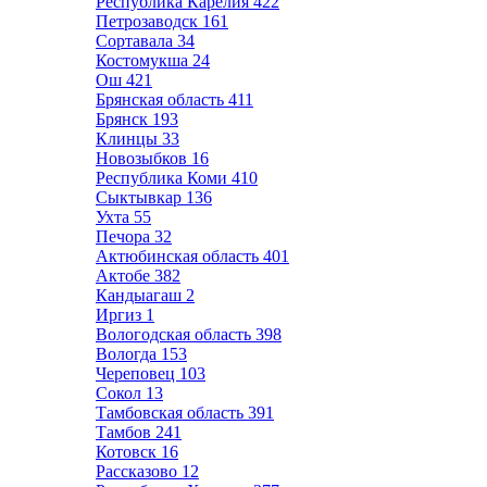
Республика Карелия
422
Петрозаводск
161
Сортавала
34
Костомукша
24
Ош
421
Брянская область
411
Брянск
193
Клинцы
33
Новозыбков
16
Республика Коми
410
Сыктывкар
136
Ухта
55
Печора
32
Актюбинская область
401
Актобе
382
Кандыагаш
2
Иргиз
1
Вологодская область
398
Вологда
153
Череповец
103
Сокол
13
Тамбовская область
391
Тамбов
241
Котовск
16
Рассказово
12