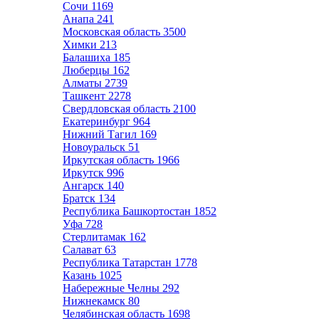
Сочи
1169
Анапа
241
Московская область
3500
Химки
213
Балашиха
185
Люберцы
162
Алматы
2739
Ташкент
2278
Свердловская область
2100
Екатеринбург
964
Нижний Тагил
169
Новоуральск
51
Иркутская область
1966
Иркутск
996
Ангарск
140
Братск
134
Республика Башкортостан
1852
Уфа
728
Стерлитамак
162
Салават
63
Республика Татарстан
1778
Казань
1025
Набережные Челны
292
Нижнекамск
80
Челябинская область
1698