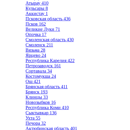
Атырау
410
Кульсары
8
Аккистау
1
Псковская область
436
Псков
162
Великие Луки
71
Опочка
17
Смоленская область
430
Смоленск
211
Вязьма
28
Ярцево
24
Республика Карелия
422
Петрозаводск
161
Сортавала
34
Костомукша
24
Ош
421
Брянская область
411
Брянск
193
Клинцы
33
Новозыбков
16
Республика Коми
410
Сыктывкар
136
Ухта
55
Печора
32
Актюбинская область
401