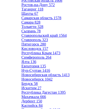
Ростовская область
1608
Ростов-на-Дону
572
Таганрог
118
Шахты
67
Самарская область
1578
Самара
828
Тольятти
328
Сызрань
78
Ставропольский край
1564
Ставрополь
323
Пятигорск
280
Кисловодск
157
Республика Крым
1473
Симферополь
264
Ялта
136
Евпатория
135
Нур-Султан
1416
Новосибирская область
1413
Новосибирск
1042
Бердск
58
Искитим
27
Республика Дагестан
1395
Махачкала
666
Дербент
150
Каспийск
84