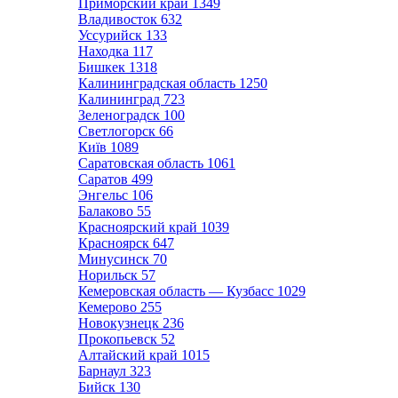
Приморский край
1349
Владивосток
632
Уссурийск
133
Находка
117
Бишкек
1318
Калининградская область
1250
Калининград
723
Зеленоградск
100
Светлогорск
66
Київ
1089
Саратовская область
1061
Саратов
499
Энгельс
106
Балаково
55
Красноярский край
1039
Красноярск
647
Минусинск
70
Норильск
57
Кемеровская область — Кузбасс
1029
Кемерово
255
Новокузнецк
236
Прокопьевск
52
Алтайский край
1015
Барнаул
323
Бийск
130