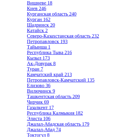
Вишневе
18
Киев
246
Курганская область
240
Курган
162
Шадринск
20
Катайск
2
Северо-Казахстанская область
232
Петропавловск
193
Тайынша
1
Республика Тыва
216
Кызыл
173
Ак-Довурак
8
Туран
7
Камчатский край
213
Петропавловск-Камчатский
135
Елизово
36
Вилючинск
9
Ташкентская область
209
Чирчик
69
Газалкент
17
Республика Калмыкия
182
Элиста
106
Джалал-Абадская область
179
Джалал-Абад
74
Токтогул
8