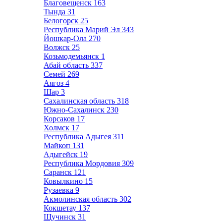
Благовещенск
163
Тында
31
Белогорск
25
Республика Марий Эл
343
Йошкар-Ола
270
Волжск
25
Козьмодемьянск
1
Абай область
337
Семей
269
Аягоз
4
Шар
3
Сахалинская область
318
Южно-Сахалинск
230
Корсаков
17
Холмск
17
Республика Адыгея
311
Майкоп
131
Адыгейск
19
Республика Мордовия
309
Саранск
121
Ковылкино
15
Рузаевка
9
Акмолинская область
302
Кокшетау
137
Щучинск
31