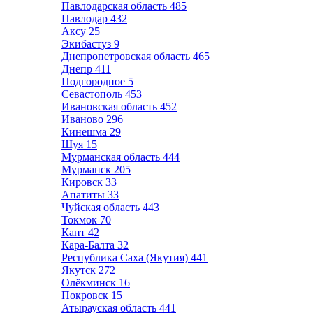
Павлодарская область
485
Павлодар
432
Аксу
25
Экибастуз
9
Днепропетровская область
465
Днепр
411
Подгородное
5
Севастополь
453
Ивановская область
452
Иваново
296
Кинешма
29
Шуя
15
Мурманская область
444
Мурманск
205
Кировск
33
Апатиты
33
Чуйская область
443
Токмок
70
Кант
42
Кара-Балта
32
Республика Саха (Якутия)
441
Якутск
272
Олёкминск
16
Покровск
15
Атырауская область
441