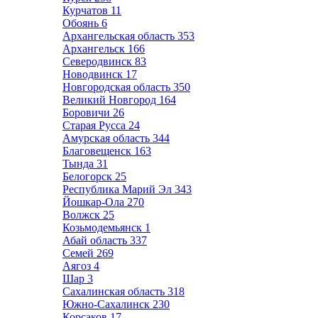
Курчатов
11
Обоянь
6
Архангельская область
353
Архангельск
166
Северодвинск
83
Новодвинск
17
Новгородская область
350
Великий Новгород
164
Боровичи
26
Старая Русса
24
Амурская область
344
Благовещенск
163
Тында
31
Белогорск
25
Республика Марий Эл
343
Йошкар-Ола
270
Волжск
25
Козьмодемьянск
1
Абай область
337
Семей
269
Аягоз
4
Шар
3
Сахалинская область
318
Южно-Сахалинск
230
Корсаков
17