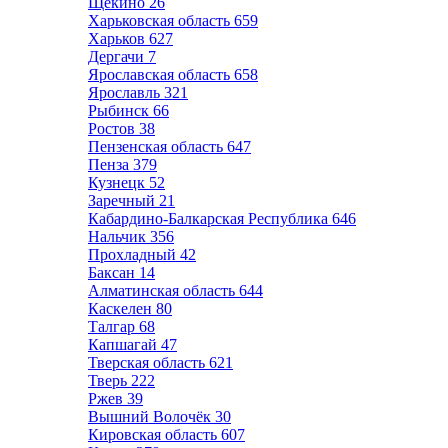
Щёкино
26
Харьковская область
659
Харьков
627
Дергачи
7
Ярославская область
658
Ярославль
321
Рыбинск
66
Ростов
38
Пензенская область
647
Пенза
379
Кузнецк
52
Заречный
21
Кабардино-Балкарская Республика
646
Нальчик
356
Прохладный
42
Баксан
14
Алматинская область
644
Каскелен
80
Талгар
68
Капшагай
47
Тверская область
621
Тверь
222
Ржев
39
Вышний Волочёк
30
Кировская область
607