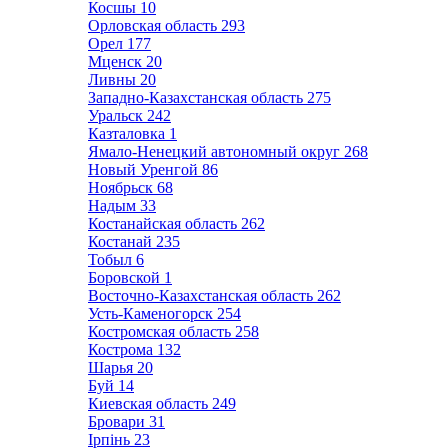
Косшы
10
Орловская область
293
Орел
177
Мценск
20
Ливны
20
Западно-Казахстанская область
275
Уральск
242
Казталовка
1
Ямало-Ненецкий автономный округ
268
Новый Уренгой
86
Ноябрьск
68
Надым
33
Костанайская область
262
Костанай
235
Тобыл
6
Боровской
1
Восточно-Казахстанская область
262
Усть-Каменогорск
254
Костромская область
258
Кострома
132
Шарья
20
Буй
14
Киевская область
249
Бровари
31
Ірпінь
23