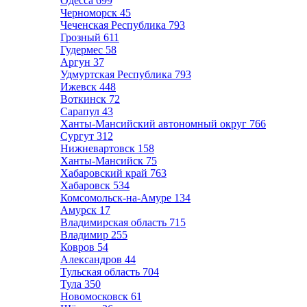
Одесса
699
Черноморск
45
Чеченская Республика
793
Грозный
611
Гудермес
58
Аргун
37
Удмуртская Республика
793
Ижевск
448
Воткинск
72
Сарапул
43
Ханты-Мансийский автономный округ
766
Сургут
312
Нижневартовск
158
Ханты-Мансийск
75
Хабаровский край
763
Хабаровск
534
Комсомольск-на-Амуре
134
Амурск
17
Владимирская область
715
Владимир
255
Ковров
54
Александров
44
Тульская область
704
Тула
350
Новомосковск
61