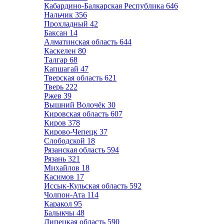
Кабардино-Балкарская Республика
646
Нальчик
356
Прохладный
42
Баксан
14
Алматинская область
644
Каскелен
80
Талгар
68
Капшагай
47
Тверская область
621
Тверь
222
Ржев
39
Вышний Волочёк
30
Кировская область
607
Киров
378
Кирово-Чепецк
37
Слободской
18
Рязанская область
594
Рязань
321
Михайлов
18
Касимов
17
Иссык-Кульская область
592
Чолпон-Ата
114
Каракол
95
Балыкчы
48
Липецкая область
590