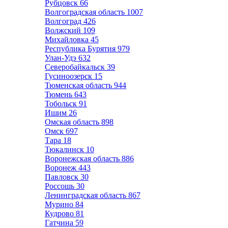
Рубцовск
66
Волгоградская область
1007
Волгоград
426
Волжский
109
Михайловка
45
Республика Бурятия
979
Улан-Удэ
632
Северобайкальск
39
Гусиноозерск
15
Тюменская область
944
Тюмень
643
Тобольск
91
Ишим
26
Омская область
898
Омск
697
Тара
18
Тюкалинск
10
Воронежская область
886
Воронеж
443
Павловск
30
Россошь
30
Ленинградская область
867
Мурино
84
Кудрово
81
Гатчина
59