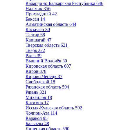
Кабардино-Балкарская Республика
646
Нальчик
356
Прохладный
42
Баксан
14
Алматинская область
644
Каскелен
80
Талгар
68
Капшагай
47
Тверская область
621
Тверь
222
Ржев
39
Вышний Волочёк
30
Кировская область
607
Киров
378
Кирово-Чепецк
37
Слободской
18
Рязанская область
594
Рязань
321
Михайлов
18
Касимов
17
Иссык-Кульская область
592
Чолпон-Ата
114
Каракол
95
Балыкчы
48
Липецкая область
590