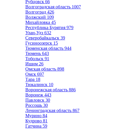
Рубцовск
66
Волгоградская область
1007
Волгоград
426
Волжский
109
Михайловка
45
Республика Бурятия
979
Улан-Удэ
632
Северобайкальск
39
Гусиноозерск
15
Тюменская область
944
Тюмень
643
Тобольск
91
Ишим
26
Омская область
898
Омск
697
Тара
18
Тюкалинск
10
Воронежская область
886
Воронеж
443
Павловск
30
Россошь
30
Ленинградская область
867
Мурино
84
Кудрово
81
Гатчина
59