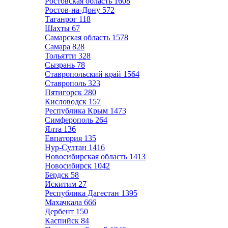
Ростовская область
1608
Ростов-на-Дону
572
Таганрог
118
Шахты
67
Самарская область
1578
Самара
828
Тольятти
328
Сызрань
78
Ставропольский край
1564
Ставрополь
323
Пятигорск
280
Кисловодск
157
Республика Крым
1473
Симферополь
264
Ялта
136
Евпатория
135
Нур-Султан
1416
Новосибирская область
1413
Новосибирск
1042
Бердск
58
Искитим
27
Республика Дагестан
1395
Махачкала
666
Дербент
150
Каспийск
84