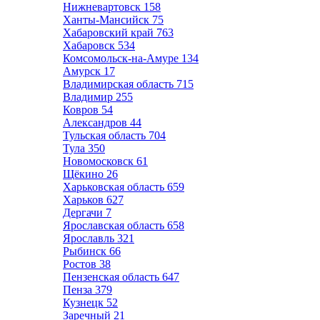
Нижневартовск
158
Ханты-Мансийск
75
Хабаровский край
763
Хабаровск
534
Комсомольск-на-Амуре
134
Амурск
17
Владимирская область
715
Владимир
255
Ковров
54
Александров
44
Тульская область
704
Тула
350
Новомосковск
61
Щёкино
26
Харьковская область
659
Харьков
627
Дергачи
7
Ярославская область
658
Ярославль
321
Рыбинск
66
Ростов
38
Пензенская область
647
Пенза
379
Кузнецк
52
Заречный
21