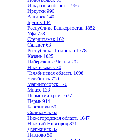
Иркутская область
1966
Иркутск
996
Ангарск
140
Братск
134
Республика Башкортостан
1852
Уфа
728
Стерлитамак
162
Салават
63
Республика Татарстан
1778
Казань
1025
Набережные Челны
292
Нижнекамск
80
Челябинская область
1698
Челябинск
750
Магнитогорск
176
Миасс
133
Пермский край
1677
Пермь
914
Березники
69
Соликамск
62
Нижегородская область
1647
Нижний Новгород
871
Дзержинск
82
Павлово
50