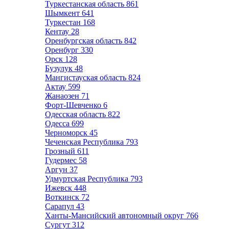
Туркестанская область
861
Шымкент
641
Туркестан
168
Кентау
28
Оренбургская область
842
Оренбург
330
Орск
128
Бузулук
48
Мангистауская область
824
Актау
599
Жанаозен
71
Форт-Шевченко
6
Одесская область
822
Одесса
699
Черноморск
45
Чеченская Республика
793
Грозный
611
Гудермес
58
Аргун
37
Удмуртская Республика
793
Ижевск
448
Воткинск
72
Сарапул
43
Ханты-Мансийский автономный округ
766
Сургут
312