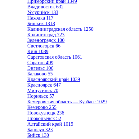
Приморский край
1349
Владивосток
632
Уссурийск
133
Находка
117
Бишкек
1318
Калининградская область
1250
Калининград
723
Зеленоградск
100
Светлогорск
66
Київ
1089
Саратовская область
1061
Саратов
499
Энгельс
106
Балаково
55
Красноярский край
1039
Красноярск
647
Минусинск
70
Норильск
57
Кемеровская область — Кузбасс
1029
Кемерово
255
Новокузнецк
236
Прокопьевск
52
Алтайский край
1015
Барнаул
323
Бийск
130