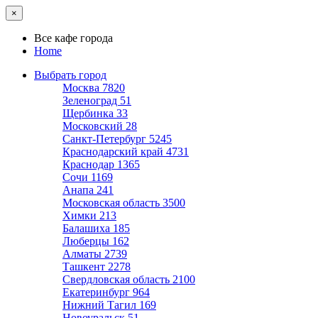
×
Все кафе города
Home
Выбрать город
Москва
7820
Зеленоград
51
Щербинка
33
Московский
28
Санкт-Петербург
5245
Краснодарский край
4731
Краснодар
1365
Сочи
1169
Анапа
241
Московская область
3500
Химки
213
Балашиха
185
Люберцы
162
Алматы
2739
Ташкент
2278
Свердловская область
2100
Екатеринбург
964
Нижний Тагил
169
Новоуральск
51