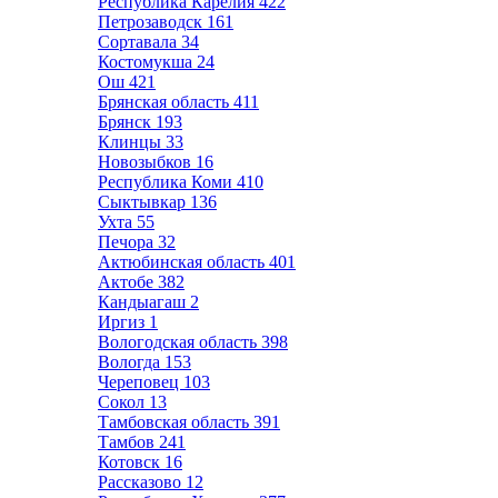
Республика Карелия
422
Петрозаводск
161
Сортавала
34
Костомукша
24
Ош
421
Брянская область
411
Брянск
193
Клинцы
33
Новозыбков
16
Республика Коми
410
Сыктывкар
136
Ухта
55
Печора
32
Актюбинская область
401
Актобе
382
Кандыагаш
2
Иргиз
1
Вологодская область
398
Вологда
153
Череповец
103
Сокол
13
Тамбовская область
391
Тамбов
241
Котовск
16
Рассказово
12