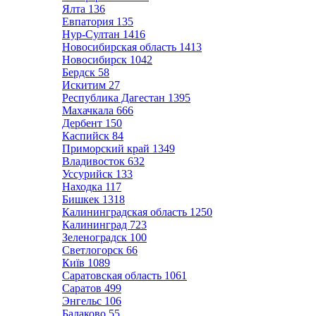
Ялта
136
Евпатория
135
Нур-Султан
1416
Новосибирская область
1413
Новосибирск
1042
Бердск
58
Искитим
27
Республика Дагестан
1395
Махачкала
666
Дербент
150
Каспийск
84
Приморский край
1349
Владивосток
632
Уссурийск
133
Находка
117
Бишкек
1318
Калининградская область
1250
Калининград
723
Зеленоградск
100
Светлогорск
66
Київ
1089
Саратовская область
1061
Саратов
499
Энгельс
106
Балаково
55