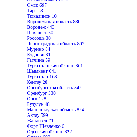
Омск
697
Тара
18
Тюкалинск
10
Воронежская область
886
Воронеж
443
Павловск
30
Россошь
30
Ленинградская область
867
Мурино
84
Кудрово
81
Гатчина
59
Туркестанская область
861
Шымкент
641
Туркестан
168
Кентау
28
Оренбургская область
842
Оренбург
330
Орск
128
Бузулук
48
Мангистауская область
824
Актау
599
Жанаозен
71
Форт-Шевченко
6
Одесская область
822