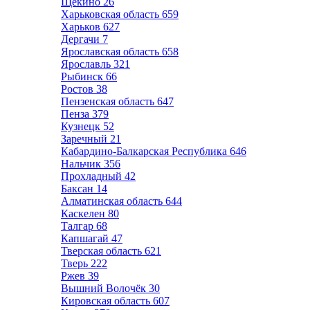
Щёкино
26
Харьковская область
659
Харьков
627
Дергачи
7
Ярославская область
658
Ярославль
321
Рыбинск
66
Ростов
38
Пензенская область
647
Пенза
379
Кузнецк
52
Заречный
21
Кабардино-Балкарская Республика
646
Нальчик
356
Прохладный
42
Баксан
14
Алматинская область
644
Каскелен
80
Талгар
68
Капшагай
47
Тверская область
621
Тверь
222
Ржев
39
Вышний Волочёк
30
Кировская область
607