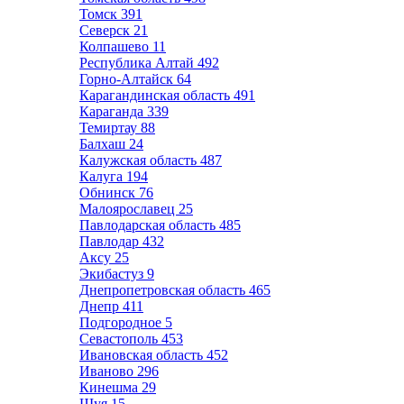
Томск
391
Северск
21
Колпашево
11
Республика Алтай
492
Горно-Алтайск
64
Карагандинская область
491
Караганда
339
Темиртау
88
Балхаш
24
Калужская область
487
Калуга
194
Обнинск
76
Малоярославец
25
Павлодарская область
485
Павлодар
432
Аксу
25
Экибастуз
9
Днепропетровская область
465
Днепр
411
Подгородное
5
Севастополь
453
Ивановская область
452
Иваново
296
Кинешма
29
Шуя
15