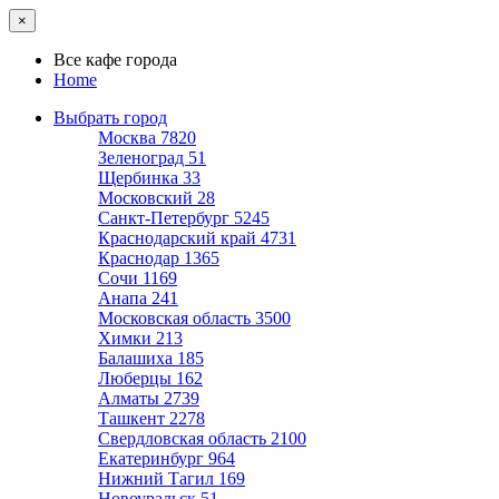
×
Все кафе города
Home
Выбрать город
Москва
7820
Зеленоград
51
Щербинка
33
Московский
28
Санкт-Петербург
5245
Краснодарский край
4731
Краснодар
1365
Сочи
1169
Анапа
241
Московская область
3500
Химки
213
Балашиха
185
Люберцы
162
Алматы
2739
Ташкент
2278
Свердловская область
2100
Екатеринбург
964
Нижний Тагил
169
Новоуральск
51