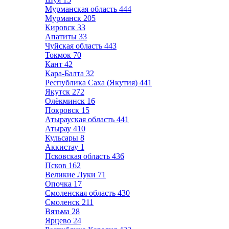
Мурманская область
444
Мурманск
205
Кировск
33
Апатиты
33
Чуйская область
443
Токмок
70
Кант
42
Кара-Балта
32
Республика Саха (Якутия)
441
Якутск
272
Олёкминск
16
Покровск
15
Атырауская область
441
Атырау
410
Кульсары
8
Аккистау
1
Псковская область
436
Псков
162
Великие Луки
71
Опочка
17
Смоленская область
430
Смоленск
211
Вязьма
28
Ярцево
24