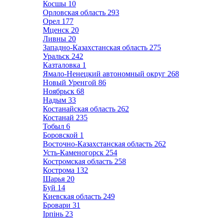
Косшы
10
Орловская область
293
Орел
177
Мценск
20
Ливны
20
Западно-Казахстанская область
275
Уральск
242
Казталовка
1
Ямало-Ненецкий автономный округ
268
Новый Уренгой
86
Ноябрьск
68
Надым
33
Костанайская область
262
Костанай
235
Тобыл
6
Боровской
1
Восточно-Казахстанская область
262
Усть-Каменогорск
254
Костромская область
258
Кострома
132
Шарья
20
Буй
14
Киевская область
249
Бровари
31
Ірпінь
23