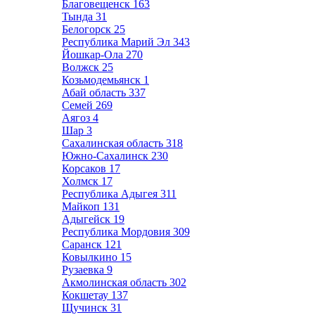
Благовещенск
163
Тында
31
Белогорск
25
Республика Марий Эл
343
Йошкар-Ола
270
Волжск
25
Козьмодемьянск
1
Абай область
337
Семей
269
Аягоз
4
Шар
3
Сахалинская область
318
Южно-Сахалинск
230
Корсаков
17
Холмск
17
Республика Адыгея
311
Майкоп
131
Адыгейск
19
Республика Мордовия
309
Саранск
121
Ковылкино
15
Рузаевка
9
Акмолинская область
302
Кокшетау
137
Щучинск
31