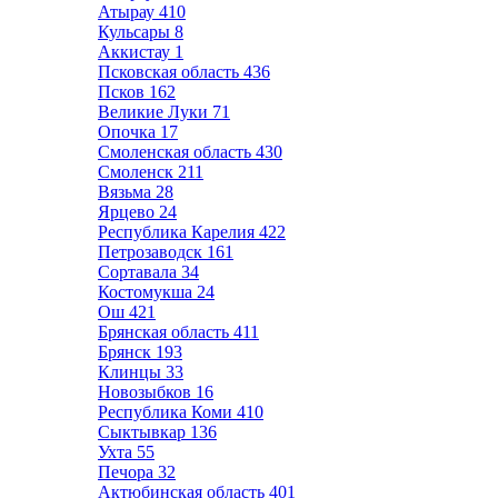
Атырау
410
Кульсары
8
Аккистау
1
Псковская область
436
Псков
162
Великие Луки
71
Опочка
17
Смоленская область
430
Смоленск
211
Вязьма
28
Ярцево
24
Республика Карелия
422
Петрозаводск
161
Сортавала
34
Костомукша
24
Ош
421
Брянская область
411
Брянск
193
Клинцы
33
Новозыбков
16
Республика Коми
410
Сыктывкар
136
Ухта
55
Печора
32
Актюбинская область
401