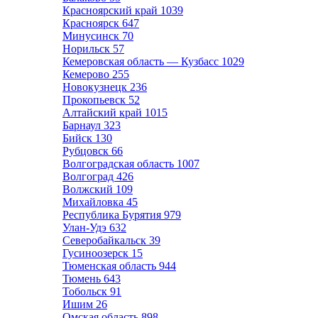
Красноярский край
1039
Красноярск
647
Минусинск
70
Норильск
57
Кемеровская область — Кузбасс
1029
Кемерово
255
Новокузнецк
236
Прокопьевск
52
Алтайский край
1015
Барнаул
323
Бийск
130
Рубцовск
66
Волгоградская область
1007
Волгоград
426
Волжский
109
Михайловка
45
Республика Бурятия
979
Улан-Удэ
632
Северобайкальск
39
Гусиноозерск
15
Тюменская область
944
Тюмень
643
Тобольск
91
Ишим
26
Омская область
898