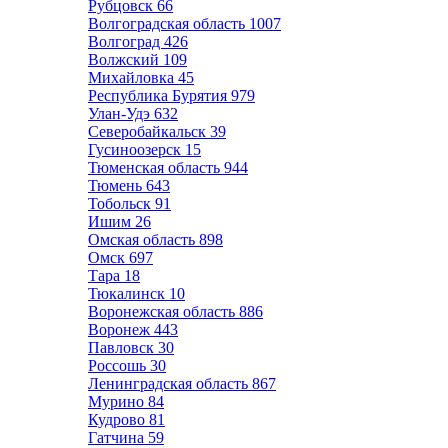
Рубцовск
66
Волгоградская область
1007
Волгоград
426
Волжский
109
Михайловка
45
Республика Бурятия
979
Улан-Удэ
632
Северобайкальск
39
Гусиноозерск
15
Тюменская область
944
Тюмень
643
Тобольск
91
Ишим
26
Омская область
898
Омск
697
Тара
18
Тюкалинск
10
Воронежская область
886
Воронеж
443
Павловск
30
Россошь
30
Ленинградская область
867
Мурино
84
Кудрово
81
Гатчина
59