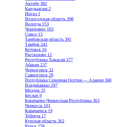
Актобе
382
Кандыагаш
2
Иргиз
1
Вологодская область
398
Вологда
153
Череповец
103
Сокол
13
Тамбовская область
391
Тамбов
241
Котовск
16
Рассказово
12
Республика Хакасия
377
Абакан
237
Черногорск
32
Саяногорск
29
Республика Северная Осетия — Алания
368
Владикавказ
297
Моздок
35
Беслан
9
Карачаево-Черкесская Республика
363
Черкесск
101
Карачаевск
19
Теберда
17
Курская область
362
Курск
258