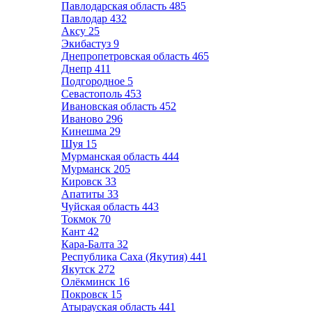
Павлодарская область
485
Павлодар
432
Аксу
25
Экибастуз
9
Днепропетровская область
465
Днепр
411
Подгородное
5
Севастополь
453
Ивановская область
452
Иваново
296
Кинешма
29
Шуя
15
Мурманская область
444
Мурманск
205
Кировск
33
Апатиты
33
Чуйская область
443
Токмок
70
Кант
42
Кара-Балта
32
Республика Саха (Якутия)
441
Якутск
272
Олёкминск
16
Покровск
15
Атырауская область
441