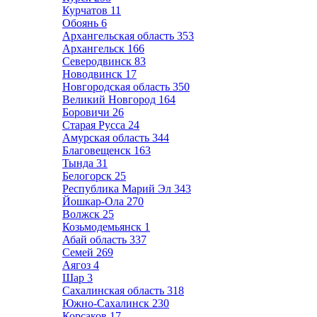
Курчатов
11
Обоянь
6
Архангельская область
353
Архангельск
166
Северодвинск
83
Новодвинск
17
Новгородская область
350
Великий Новгород
164
Боровичи
26
Старая Русса
24
Амурская область
344
Благовещенск
163
Тында
31
Белогорск
25
Республика Марий Эл
343
Йошкар-Ола
270
Волжск
25
Козьмодемьянск
1
Абай область
337
Семей
269
Аягоз
4
Шар
3
Сахалинская область
318
Южно-Сахалинск
230
Корсаков
17