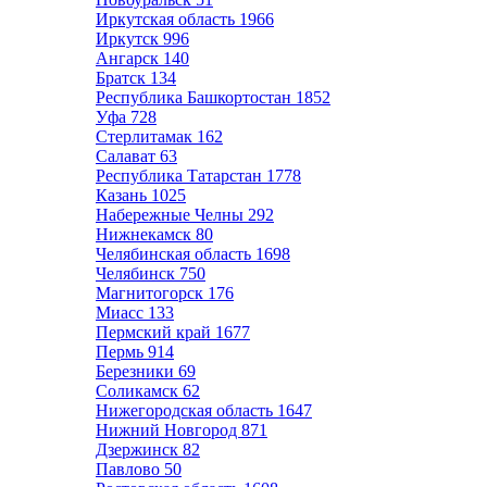
Иркутская область
1966
Иркутск
996
Ангарск
140
Братск
134
Республика Башкортостан
1852
Уфа
728
Стерлитамак
162
Салават
63
Республика Татарстан
1778
Казань
1025
Набережные Челны
292
Нижнекамск
80
Челябинская область
1698
Челябинск
750
Магнитогорск
176
Миасс
133
Пермский край
1677
Пермь
914
Березники
69
Соликамск
62
Нижегородская область
1647
Нижний Новгород
871
Дзержинск
82
Павлово
50