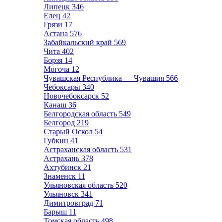
Липецк
346
Елец
42
Грязи
17
Астана
576
Забайкальский край
569
Чита
402
Борзя
14
Могоча
12
Чувашская Республика — Чувашия
566
Чебоксары
340
Новочебоксарск
52
Канаш
36
Белгородская область
549
Белгород
219
Старый Оскол
54
Губкин
41
Астраханская область
531
Астрахань
378
Ахтубинск
21
Знаменск
11
Ульяновская область
520
Ульяновск
341
Димитровград
71
Барыш
11
Томская область
498