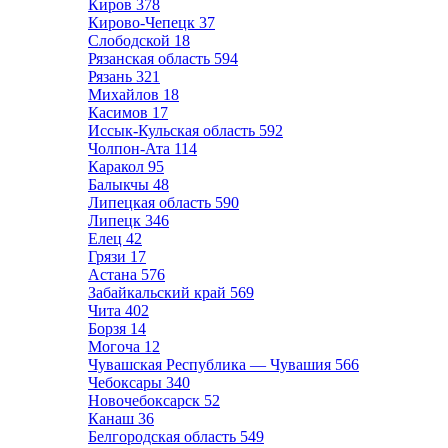
Киров
378
Кирово-Чепецк
37
Слободской
18
Рязанская область
594
Рязань
321
Михайлов
18
Касимов
17
Иссык-Кульская область
592
Чолпон-Ата
114
Каракол
95
Балыкчы
48
Липецкая область
590
Липецк
346
Елец
42
Грязи
17
Астана
576
Забайкальский край
569
Чита
402
Борзя
14
Могоча
12
Чувашская Республика — Чувашия
566
Чебоксары
340
Новочебоксарск
52
Канаш
36
Белгородская область
549