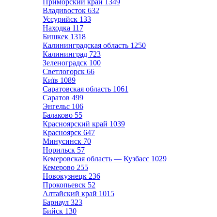
Приморский край
1349
Владивосток
632
Уссурийск
133
Находка
117
Бишкек
1318
Калининградская область
1250
Калининград
723
Зеленоградск
100
Светлогорск
66
Київ
1089
Саратовская область
1061
Саратов
499
Энгельс
106
Балаково
55
Красноярский край
1039
Красноярск
647
Минусинск
70
Норильск
57
Кемеровская область — Кузбасс
1029
Кемерово
255
Новокузнецк
236
Прокопьевск
52
Алтайский край
1015
Барнаул
323
Бийск
130