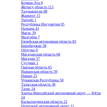
Кочкор-Ата
8
Жетысу область
113
Талдыкорган
88
Жаркент
15
Уштобе
1
Республика Ингушетия
95
Назрань
41
Магас
39
Малгобек
7
Еврейская автономная область
82
Биробиджан
58
Облучье
0
Магаданская область
68
Магадан
57
Сусуман
1
Ошская область
65
Нарынская область
59
Нарын
25
Чувашская Республика
58
Таласская область
38
Талас
24
Ханты-Мансийский автономный округ — Югра
24
Кызылординская область
22
Ненецкий автономный округ
11