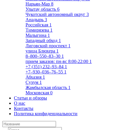
Нарьян-Мар
8
Улытау область
6
Чукотский автономный округ
3
Анадырь
3
Российская
1
Тимирязева
1
Малыгина
1
Западный обход
1
Лиговский проспект
1
улица Блюхера
1
8‒800‒550‒83‒30
1
прием заказов: пн-вс 8:00-22:00
1
+7 (351) 232‒93‒84
1
+7‒930‒036‒76‒55
1
Абхазия
1
Сухум
1
Жамбылская область
1
Московская
0
Статьи и обзоры
О нас
Контакты
Политика конфиденциальности