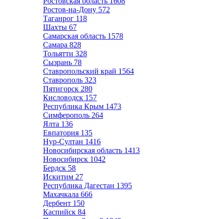
Ростовская область
1608
Ростов-на-Дону
572
Таганрог
118
Шахты
67
Самарская область
1578
Самара
828
Тольятти
328
Сызрань
78
Ставропольский край
1564
Ставрополь
323
Пятигорск
280
Кисловодск
157
Республика Крым
1473
Симферополь
264
Ялта
136
Евпатория
135
Нур-Султан
1416
Новосибирская область
1413
Новосибирск
1042
Бердск
58
Искитим
27
Республика Дагестан
1395
Махачкала
666
Дербент
150
Каспийск
84