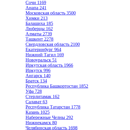
Сочи
1169
Анапа
241
Московская область
3500
Химки
213
Балашиха
185
Люберцы
162
Алматы
2739
Ташкент
2278
Свердловская область
2100
Екатеринбург
964
Нижний Тагил
169
Новоуральск
51
Иркутская область
1966
Иркутск
996
Ангарск
140
Братск
134
Республика Башкортостан
1852
Уфа
728
Стерлитамак
162
Салават
63
Республика Татарстан
1778
Казань
1025
Набережные Челны
292
Нижнекамск
80
Челябинская область
1698