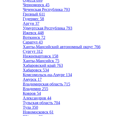
Одесса
699
Черноморск
45
Чеченская Республика
793
Грозный
611
Гудермес
58
Аргун
37
Удмуртская Республика
793
Ижевск
448
Воткинск
72
Сарапул
43
Ханты-Мансийский автономный округ
766
Сургут
312
Нижневартовск
158
Ханты-Мансийск
75
Хабаровский край
763
Хабаровск
534
Комсомольск-на-Амуре
134
Амурск
17
Владимирская область
715
Владимир
255
Ковров
54
Александров
44
Тульская область
704
Тула
350
Новомосковск
61