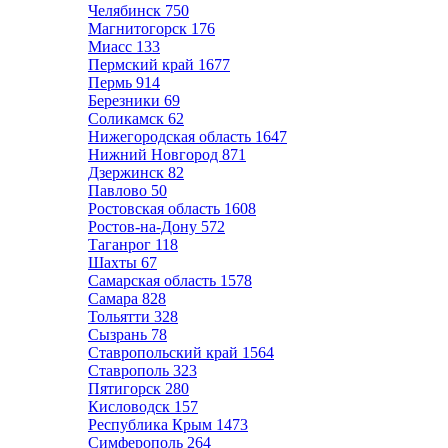
Челябинск
750
Магнитогорск
176
Миасс
133
Пермский край
1677
Пермь
914
Березники
69
Соликамск
62
Нижегородская область
1647
Нижний Новгород
871
Дзержинск
82
Павлово
50
Ростовская область
1608
Ростов-на-Дону
572
Таганрог
118
Шахты
67
Самарская область
1578
Самара
828
Тольятти
328
Сызрань
78
Ставропольский край
1564
Ставрополь
323
Пятигорск
280
Кисловодск
157
Республика Крым
1473
Симферополь
264