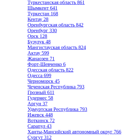
Туркестанская область
861
Шымкент
641
Туркестан
168
Кентау
28
Оренбургская область
842
Оренбург
330
Орск
128
Бузулук
48
Мангистауская область
824
Актау
599
Жанаозен
71
Форт-Шевченко
6
Одесская область
822
Одесса
699
Черноморск
45
Чеченская Республика
793
Грозный
611
Гудермес
58
Аргун
37
Удмуртская Республика
793
Ижевск
448
Воткинск
72
Сарапул
43
Ханты-Мансийский автономный округ
766
Сургут
312