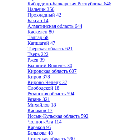
Кабардино-Балкарская Республика
646
Нальчик
356
Прохладный
42
Баксан
14
Алматинская область
644
Каскелен
80
Талгар
68
Капшагай
47
Тверская область
621
Тверь
222
Ржев
39
Вышний Волочёк
30
Кировская область
607
Киров
378
Кирово-Чепецк
37
Слободской
18
Рязанская область
594
Рязань
321
Михайлов
18
Касимов
17
Иссык-Кульская область
592
Чолпон-Ата
114
Каракол
95
Балыкчы
48
Липецкая область
590