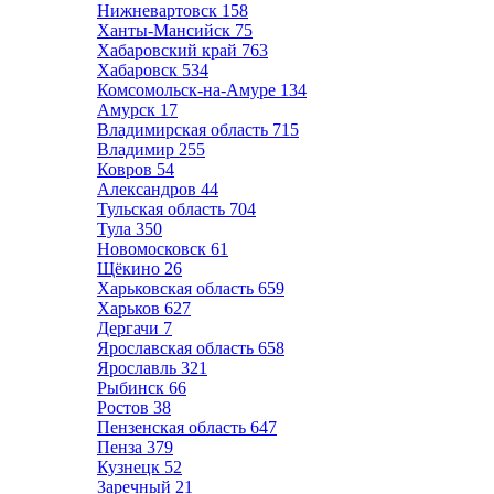
Нижневартовск
158
Ханты-Мансийск
75
Хабаровский край
763
Хабаровск
534
Комсомольск-на-Амуре
134
Амурск
17
Владимирская область
715
Владимир
255
Ковров
54
Александров
44
Тульская область
704
Тула
350
Новомосковск
61
Щёкино
26
Харьковская область
659
Харьков
627
Дергачи
7
Ярославская область
658
Ярославль
321
Рыбинск
66
Ростов
38
Пензенская область
647
Пенза
379
Кузнецк
52
Заречный
21