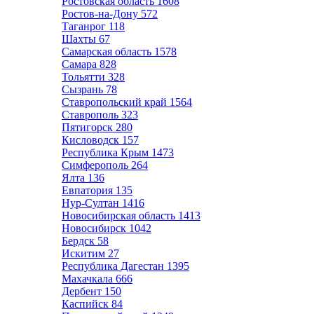
Ростовская область
1608
Ростов-на-Дону
572
Таганрог
118
Шахты
67
Самарская область
1578
Самара
828
Тольятти
328
Сызрань
78
Ставропольский край
1564
Ставрополь
323
Пятигорск
280
Кисловодск
157
Республика Крым
1473
Симферополь
264
Ялта
136
Евпатория
135
Нур-Султан
1416
Новосибирская область
1413
Новосибирск
1042
Бердск
58
Искитим
27
Республика Дагестан
1395
Махачкала
666
Дербент
150
Каспийск
84