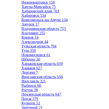
Нижневартовск
158
Ханты-Мансийск
75
Хабаровский край
763
Хабаровск
534
Комсомольск-на-Амуре
134
Амурск
17
Владимирская область
715
Владимир
255
Ковров
54
Александров
44
Тульская область
704
Тула
350
Новомосковск
61
Щёкино
26
Харьковская область
659
Харьков
627
Дергачи
7
Ярославская область
658
Ярославль
321
Рыбинск
66
Ростов
38
Пензенская область
647
Пенза
379
Кузнецк
52
Заречный
21