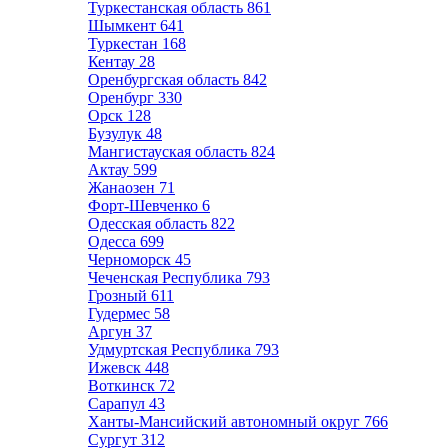
Туркестанская область
861
Шымкент
641
Туркестан
168
Кентау
28
Оренбургская область
842
Оренбург
330
Орск
128
Бузулук
48
Мангистауская область
824
Актау
599
Жанаозен
71
Форт-Шевченко
6
Одесская область
822
Одесса
699
Черноморск
45
Чеченская Республика
793
Грозный
611
Гудермес
58
Аргун
37
Удмуртская Республика
793
Ижевск
448
Воткинск
72
Сарапул
43
Ханты-Мансийский автономный округ
766
Сургут
312