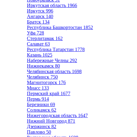
Иркутская область
1966
Иркутск
996
Ангарск
140
Братск
134
Республика Башкортостан
1852
Уфа
728
Стерлитамак
162
Салават
63
Республика Татарстан
1778
Казань
1025
Набережные Челны
292
Нижнекамск
80
Челябинская область
1698
Челябинск
750
Магнитогорск
176
Миасс
133
Пермский край
1677
Пермь
914
Березники
69
Соликамск
62
Нижегородская область
1647
Нижний Новгород
871
Дзержинск
82
Павлово
50