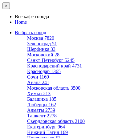
×
Все кафе города
Home
Выбрать город
Москва
7820
Зеленоград
51
Щербинка
33
Московский
28
Санкт-Петербург
5245
Краснодарский край
4731
Краснодар
1365
Сочи
1169
Анапа
241
Московская область
3500
Химки
213
Балашиха
185
Люберцы
162
Алматы
2739
Ташкент
2278
Свердловская область
2100
Екатеринбург
964
Нижний Тагил
169
Новоуральск
51