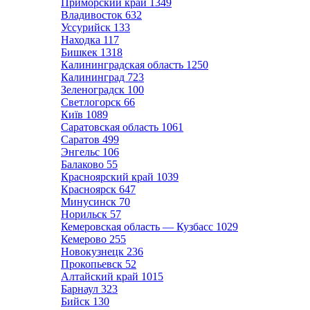
Приморский край
1349
Владивосток
632
Уссурийск
133
Находка
117
Бишкек
1318
Калининградская область
1250
Калининград
723
Зеленоградск
100
Светлогорск
66
Київ
1089
Саратовская область
1061
Саратов
499
Энгельс
106
Балаково
55
Красноярский край
1039
Красноярск
647
Минусинск
70
Норильск
57
Кемеровская область — Кузбасс
1029
Кемерово
255
Новокузнецк
236
Прокопьевск
52
Алтайский край
1015
Барнаул
323
Бийск
130