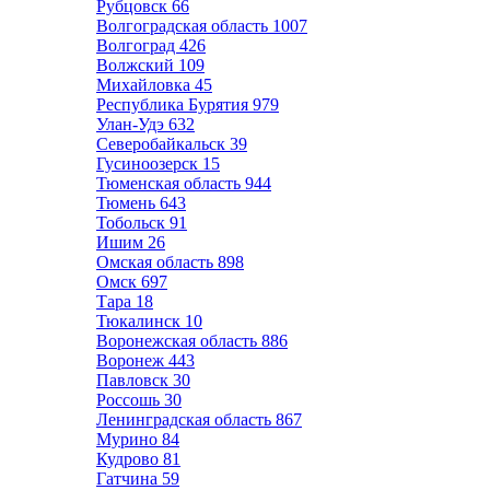
Рубцовск
66
Волгоградская область
1007
Волгоград
426
Волжский
109
Михайловка
45
Республика Бурятия
979
Улан-Удэ
632
Северобайкальск
39
Гусиноозерск
15
Тюменская область
944
Тюмень
643
Тобольск
91
Ишим
26
Омская область
898
Омск
697
Тара
18
Тюкалинск
10
Воронежская область
886
Воронеж
443
Павловск
30
Россошь
30
Ленинградская область
867
Мурино
84
Кудрово
81
Гатчина
59