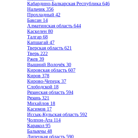
Кабардино-Балкарская Республика
646
Нальчик
356
Прохладный
42
Баксан
14
Алматинская область
644
Каскелен
80
Талгар
68
Капшагай
47
Тверская область
621
Тверь
222
Ржев
39
Вышний Волочёк
30
Кировская область
607
Киров
378
Кирово-Чепецк
37
Слободской
18
Рязанская область
594
Рязань
321
Михайлов
18
Касимов
17
Иссык-Кульская область
592
Чолпон-Ата
114
Каракол
95
Балыкчы
48
Липецкая область
590