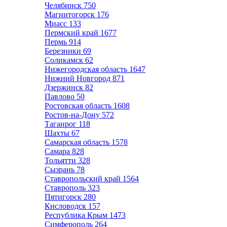
Челябинск
750
Магнитогорск
176
Миасс
133
Пермский край
1677
Пермь
914
Березники
69
Соликамск
62
Нижегородская область
1647
Нижний Новгород
871
Дзержинск
82
Павлово
50
Ростовская область
1608
Ростов-на-Дону
572
Таганрог
118
Шахты
67
Самарская область
1578
Самара
828
Тольятти
328
Сызрань
78
Ставропольский край
1564
Ставрополь
323
Пятигорск
280
Кисловодск
157
Республика Крым
1473
Симферополь
264