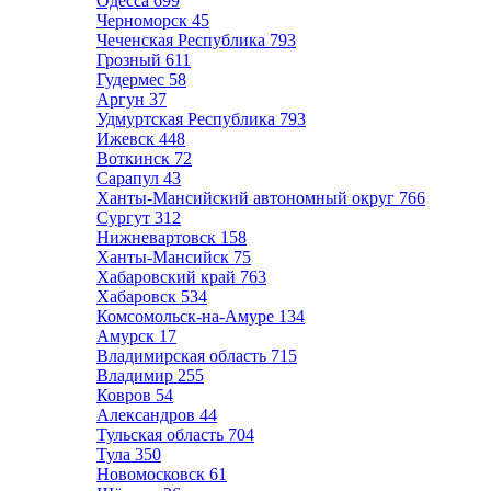
Одесса
699
Черноморск
45
Чеченская Республика
793
Грозный
611
Гудермес
58
Аргун
37
Удмуртская Республика
793
Ижевск
448
Воткинск
72
Сарапул
43
Ханты-Мансийский автономный округ
766
Сургут
312
Нижневартовск
158
Ханты-Мансийск
75
Хабаровский край
763
Хабаровск
534
Комсомольск-на-Амуре
134
Амурск
17
Владимирская область
715
Владимир
255
Ковров
54
Александров
44
Тульская область
704
Тула
350
Новомосковск
61