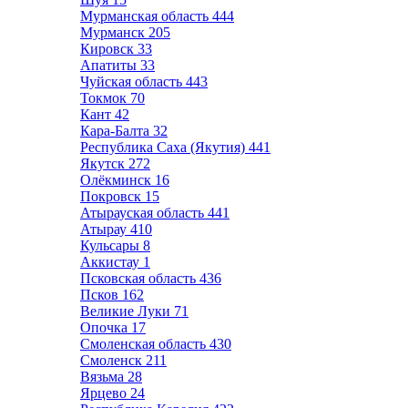
Мурманская область
444
Мурманск
205
Кировск
33
Апатиты
33
Чуйская область
443
Токмок
70
Кант
42
Кара-Балта
32
Республика Саха (Якутия)
441
Якутск
272
Олёкминск
16
Покровск
15
Атырауская область
441
Атырау
410
Кульсары
8
Аккистау
1
Псковская область
436
Псков
162
Великие Луки
71
Опочка
17
Смоленская область
430
Смоленск
211
Вязьма
28
Ярцево
24