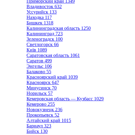
Приморский край
1349
Владивосток
632
Уссурийск
133
Находка
117
Бишкек
1318
Калининградская область
1250
Калининград
723
Зеленоградск
100
Светлогорск
66
Київ
1089
Саратовская область
1061
Саратов
499
Энгельс
106
Балаково
55
Красноярский край
1039
Красноярск
647
Минусинск
70
Норильск
57
Кемеровская область — Кузбасс
1029
Кемерово
255
Новокузнецк
236
Прокопьевск
52
Алтайский край
1015
Барнаул
323
Бийск
130