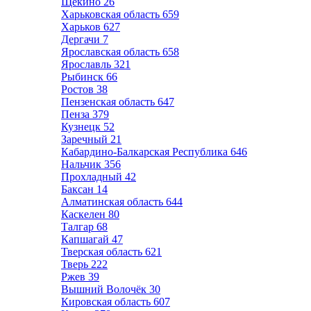
Щёкино
26
Харьковская область
659
Харьков
627
Дергачи
7
Ярославская область
658
Ярославль
321
Рыбинск
66
Ростов
38
Пензенская область
647
Пенза
379
Кузнецк
52
Заречный
21
Кабардино-Балкарская Республика
646
Нальчик
356
Прохладный
42
Баксан
14
Алматинская область
644
Каскелен
80
Талгар
68
Капшагай
47
Тверская область
621
Тверь
222
Ржев
39
Вышний Волочёк
30
Кировская область
607