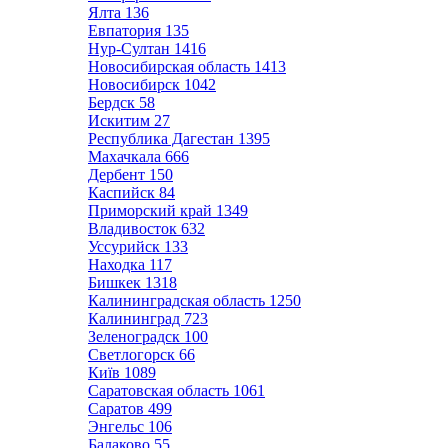
Ялта
136
Евпатория
135
Нур-Султан
1416
Новосибирская область
1413
Новосибирск
1042
Бердск
58
Искитим
27
Республика Дагестан
1395
Махачкала
666
Дербент
150
Каспийск
84
Приморский край
1349
Владивосток
632
Уссурийск
133
Находка
117
Бишкек
1318
Калининградская область
1250
Калининград
723
Зеленоградск
100
Светлогорск
66
Київ
1089
Саратовская область
1061
Саратов
499
Энгельс
106
Балаково
55