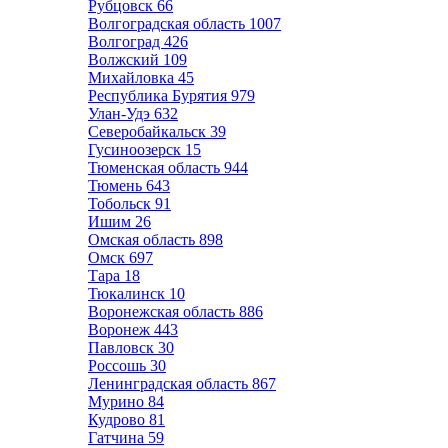
Рубцовск
66
Волгоградская область
1007
Волгоград
426
Волжский
109
Михайловка
45
Республика Бурятия
979
Улан-Удэ
632
Северобайкальск
39
Гусиноозерск
15
Тюменская область
944
Тюмень
643
Тобольск
91
Ишим
26
Омская область
898
Омск
697
Тара
18
Тюкалинск
10
Воронежская область
886
Воронеж
443
Павловск
30
Россошь
30
Ленинградская область
867
Мурино
84
Кудрово
81
Гатчина
59