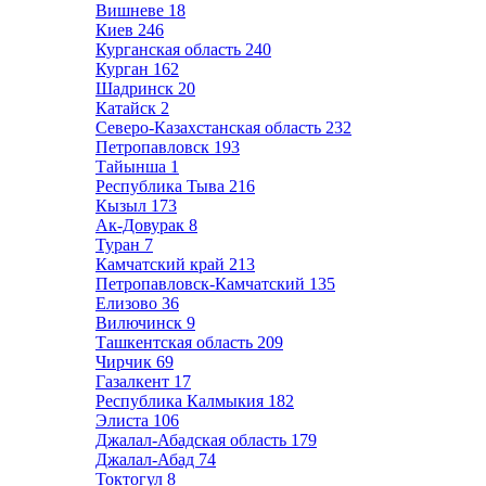
Вишневе
18
Киев
246
Курганская область
240
Курган
162
Шадринск
20
Катайск
2
Северо-Казахстанская область
232
Петропавловск
193
Тайынша
1
Республика Тыва
216
Кызыл
173
Ак-Довурак
8
Туран
7
Камчатский край
213
Петропавловск-Камчатский
135
Елизово
36
Вилючинск
9
Ташкентская область
209
Чирчик
69
Газалкент
17
Республика Калмыкия
182
Элиста
106
Джалал-Абадская область
179
Джалал-Абад
74
Токтогул
8