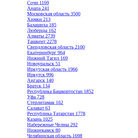
Сочи
1169
Анапа
241
Московская область
3500
Химки
213
Балашиха
185
Люберцы
162
Алматы
2739
Ташкент
2278
Свердловская область
2100
Екатеринбург
964
Нижний Тагил
169
Новоуральск
51
Иркутская область
1966
Иркутск
996
Ангарск
140
Братск
134
Республика Башкортостан
1852
Уфа
728
Стерлитамак
162
Салават
63
Республика Татарстан
1778
Казань
1025
Набережные Челны
292
Нижнекамск
80
Челябинская область
1698