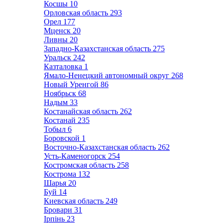
Косшы
10
Орловская область
293
Орел
177
Мценск
20
Ливны
20
Западно-Казахстанская область
275
Уральск
242
Казталовка
1
Ямало-Ненецкий автономный округ
268
Новый Уренгой
86
Ноябрьск
68
Надым
33
Костанайская область
262
Костанай
235
Тобыл
6
Боровской
1
Восточно-Казахстанская область
262
Усть-Каменогорск
254
Костромская область
258
Кострома
132
Шарья
20
Буй
14
Киевская область
249
Бровари
31
Ірпінь
23