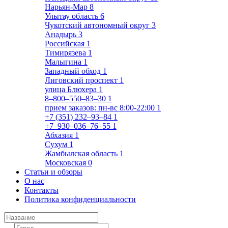
Нарьян-Мар
8
Улытау область
6
Чукотский автономный округ
3
Анадырь
3
Российская
1
Тимирязева
1
Малыгина
1
Западный обход
1
Лиговский проспект
1
улица Блюхера
1
8‒800‒550‒83‒30
1
прием заказов: пн-вс 8:00-22:00
1
+7 (351) 232‒93‒84
1
+7‒930‒036‒76‒55
1
Абхазия
1
Сухум
1
Жамбылская область
1
Московская
0
Статьи и обзоры
О нас
Контакты
Политика конфиденциальности