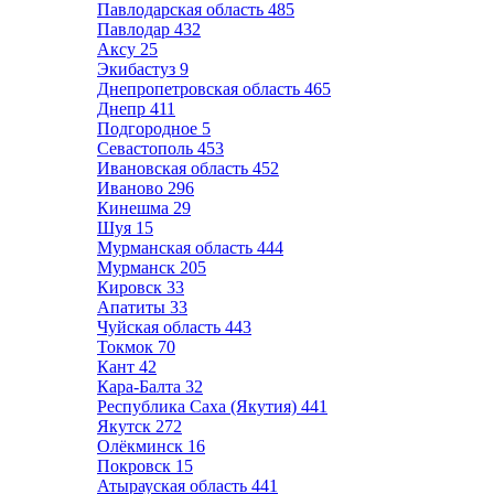
Павлодарская область
485
Павлодар
432
Аксу
25
Экибастуз
9
Днепропетровская область
465
Днепр
411
Подгородное
5
Севастополь
453
Ивановская область
452
Иваново
296
Кинешма
29
Шуя
15
Мурманская область
444
Мурманск
205
Кировск
33
Апатиты
33
Чуйская область
443
Токмок
70
Кант
42
Кара-Балта
32
Республика Саха (Якутия)
441
Якутск
272
Олёкминск
16
Покровск
15
Атырауская область
441