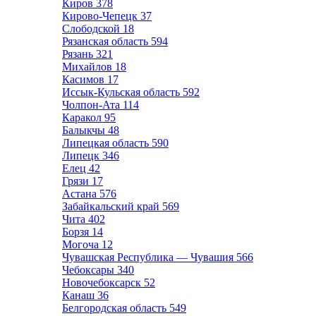
Киров
378
Кирово-Чепецк
37
Слободской
18
Рязанская область
594
Рязань
321
Михайлов
18
Касимов
17
Иссык-Кульская область
592
Чолпон-Ата
114
Каракол
95
Балыкчы
48
Липецкая область
590
Липецк
346
Елец
42
Грязи
17
Астана
576
Забайкальский край
569
Чита
402
Борзя
14
Могоча
12
Чувашская Республика — Чувашия
566
Чебоксары
340
Новочебоксарск
52
Канаш
36
Белгородская область
549