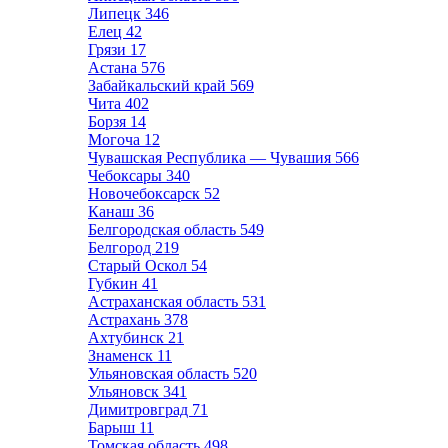
Липецк
346
Елец
42
Грязи
17
Астана
576
Забайкальский край
569
Чита
402
Борзя
14
Могоча
12
Чувашская Республика — Чувашия
566
Чебоксары
340
Новочебоксарск
52
Канаш
36
Белгородская область
549
Белгород
219
Старый Оскол
54
Губкин
41
Астраханская область
531
Астрахань
378
Ахтубинск
21
Знаменск
11
Ульяновская область
520
Ульяновск
341
Димитровград
71
Барыш
11
Томская область
498