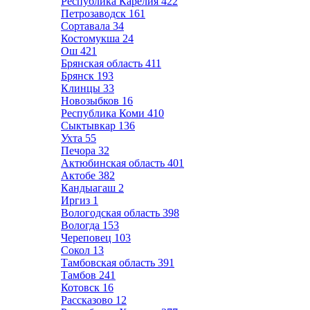
Республика Карелия
422
Петрозаводск
161
Сортавала
34
Костомукша
24
Ош
421
Брянская область
411
Брянск
193
Клинцы
33
Новозыбков
16
Республика Коми
410
Сыктывкар
136
Ухта
55
Печора
32
Актюбинская область
401
Актобе
382
Кандыагаш
2
Иргиз
1
Вологодская область
398
Вологда
153
Череповец
103
Сокол
13
Тамбовская область
391
Тамбов
241
Котовск
16
Рассказово
12