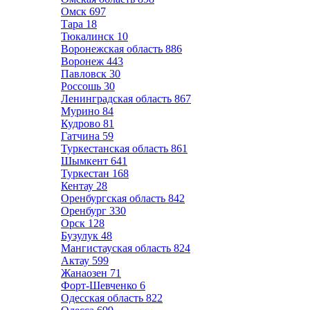
Омск
697
Тара
18
Тюкалинск
10
Воронежская область
886
Воронеж
443
Павловск
30
Россошь
30
Ленинградская область
867
Мурино
84
Кудрово
81
Гатчина
59
Туркестанская область
861
Шымкент
641
Туркестан
168
Кентау
28
Оренбургская область
842
Оренбург
330
Орск
128
Бузулук
48
Мангистауская область
824
Актау
599
Жанаозен
71
Форт-Шевченко
6
Одесская область
822