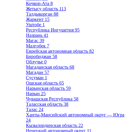
Кочкор-Ата
8
Жетысу область
113
Талдыкорган
88
Жаркент
15
Уштобе
1
Республика Ингушетия
95
Назрань
41
Магас
39
Малгобек
7
Еврейская автономная область
82
Биробиджан
58
Облучье
0
Магаданская область
68
Магадан
57
Сусуман
1
Ошская область
65
Нарынская область
59
Нарын
25
Чувашская Республика
58
Таласская область
38
Талас
24
Ханты-Мансийский автономный округ — Югра
24
Кызылординская область
22
Ненецкий автономный округ
11