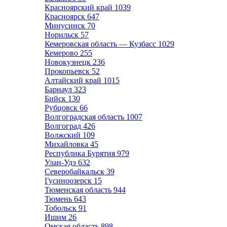
Красноярский край
1039
Красноярск
647
Минусинск
70
Норильск
57
Кемеровская область — Кузбасс
1029
Кемерово
255
Новокузнецк
236
Прокопьевск
52
Алтайский край
1015
Барнаул
323
Бийск
130
Рубцовск
66
Волгоградская область
1007
Волгоград
426
Волжский
109
Михайловка
45
Республика Бурятия
979
Улан-Удэ
632
Северобайкальск
39
Гусиноозерск
15
Тюменская область
944
Тюмень
643
Тобольск
91
Ишим
26
Омская область
898