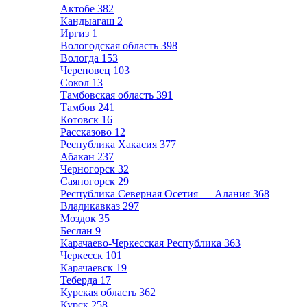
Актобе
382
Кандыагаш
2
Иргиз
1
Вологодская область
398
Вологда
153
Череповец
103
Сокол
13
Тамбовская область
391
Тамбов
241
Котовск
16
Рассказово
12
Республика Хакасия
377
Абакан
237
Черногорск
32
Саяногорск
29
Республика Северная Осетия — Алания
368
Владикавказ
297
Моздок
35
Беслан
9
Карачаево-Черкесская Республика
363
Черкесск
101
Карачаевск
19
Теберда
17
Курская область
362
Курск
258