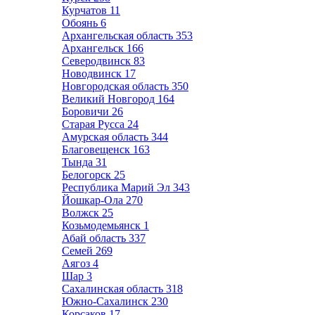
Курчатов
11
Обоянь
6
Архангельская область
353
Архангельск
166
Северодвинск
83
Новодвинск
17
Новгородская область
350
Великий Новгород
164
Боровичи
26
Старая Русса
24
Амурская область
344
Благовещенск
163
Тында
31
Белогорск
25
Республика Марий Эл
343
Йошкар-Ола
270
Волжск
25
Козьмодемьянск
1
Абай область
337
Семей
269
Аягоз
4
Шар
3
Сахалинская область
318
Южно-Сахалинск
230
Корсаков
17