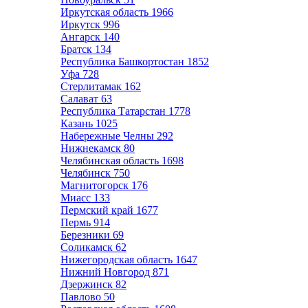
Иркутская область
1966
Иркутск
996
Ангарск
140
Братск
134
Республика Башкортостан
1852
Уфа
728
Стерлитамак
162
Салават
63
Республика Татарстан
1778
Казань
1025
Набережные Челны
292
Нижнекамск
80
Челябинская область
1698
Челябинск
750
Магнитогорск
176
Миасс
133
Пермский край
1677
Пермь
914
Березники
69
Соликамск
62
Нижегородская область
1647
Нижний Новгород
871
Дзержинск
82
Павлово
50