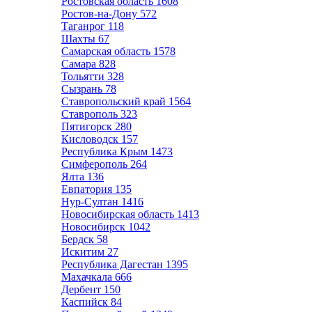
Ростовская область
1608
Ростов-на-Дону
572
Таганрог
118
Шахты
67
Самарская область
1578
Самара
828
Тольятти
328
Сызрань
78
Ставропольский край
1564
Ставрополь
323
Пятигорск
280
Кисловодск
157
Республика Крым
1473
Симферополь
264
Ялта
136
Евпатория
135
Нур-Султан
1416
Новосибирская область
1413
Новосибирск
1042
Бердск
58
Искитим
27
Республика Дагестан
1395
Махачкала
666
Дербент
150
Каспийск
84