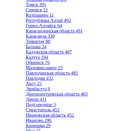
Томск
391
Северск
21
Колпашево
11
Республика Алтай
492
Горно-Алтайск
64
Карагандинская область
491
Караганда
339
Темиртау
88
Балхаш
24
Калужская область
487
Калуга
194
Обнинск
76
Малоярославец
25
Павлодарская область
485
Павлодар
432
Аксу
25
Экибастуз
9
Днепропетровская область
465
Днепр
411
Подгородное
5
Севастополь
453
Ивановская область
452
Иваново
296
Кинешма
29
Шуя
15