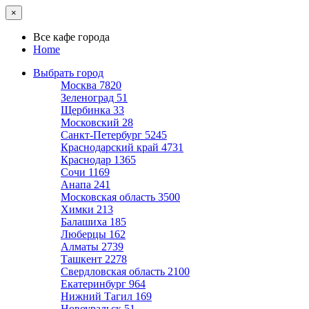
×
Все кафе города
Home
Выбрать город
Москва
7820
Зеленоград
51
Щербинка
33
Московский
28
Санкт-Петербург
5245
Краснодарский край
4731
Краснодар
1365
Сочи
1169
Анапа
241
Московская область
3500
Химки
213
Балашиха
185
Люберцы
162
Алматы
2739
Ташкент
2278
Свердловская область
2100
Екатеринбург
964
Нижний Тагил
169
Новоуральск
51