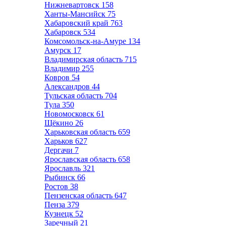
Нижневартовск
158
Ханты-Мансийск
75
Хабаровский край
763
Хабаровск
534
Комсомольск-на-Амуре
134
Амурск
17
Владимирская область
715
Владимир
255
Ковров
54
Александров
44
Тульская область
704
Тула
350
Новомосковск
61
Щёкино
26
Харьковская область
659
Харьков
627
Дергачи
7
Ярославская область
658
Ярославль
321
Рыбинск
66
Ростов
38
Пензенская область
647
Пенза
379
Кузнецк
52
Заречный
21