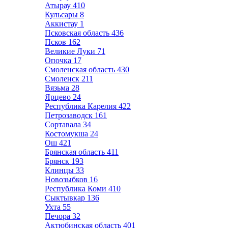
Атырау
410
Кульсары
8
Аккистау
1
Псковская область
436
Псков
162
Великие Луки
71
Опочка
17
Смоленская область
430
Смоленск
211
Вязьма
28
Ярцево
24
Республика Карелия
422
Петрозаводск
161
Сортавала
34
Костомукша
24
Ош
421
Брянская область
411
Брянск
193
Клинцы
33
Новозыбков
16
Республика Коми
410
Сыктывкар
136
Ухта
55
Печора
32
Актюбинская область
401