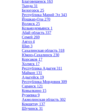
Благовещенск
163
Тында
31
Белогорск
25
Республика Марий Эл
343
Йошкар-Ола
270
Волжск
25
Козьмодемьянск
1
Абай область
337
Семей
269
Аягоз
4
Шар
3
Сахалинская область
318
Южно-Сахалинск
230
Корсаков
17
Холмск
17
Республика Адыгея
311
Майкоп
131
Адыгейск
19
Республика Мордовия
309
Саранск
121
Ковылкино
15
Рузаевка
9
Акмолинская область
302
Кокшетау
137
Щучинск
31