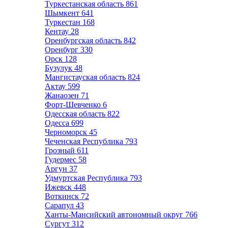
Туркестанская область
861
Шымкент
641
Туркестан
168
Кентау
28
Оренбургская область
842
Оренбург
330
Орск
128
Бузулук
48
Мангистауская область
824
Актау
599
Жанаозен
71
Форт-Шевченко
6
Одесская область
822
Одесса
699
Черноморск
45
Чеченская Республика
793
Грозный
611
Гудермес
58
Аргун
37
Удмуртская Республика
793
Ижевск
448
Воткинск
72
Сарапул
43
Ханты-Мансийский автономный округ
766
Сургут
312