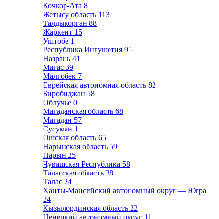
Кочкор-Ата
8
Жетысу область
113
Талдыкорган
88
Жаркент
15
Уштобе
1
Республика Ингушетия
95
Назрань
41
Магас
39
Малгобек
7
Еврейская автономная область
82
Биробиджан
58
Облучье
0
Магаданская область
68
Магадан
57
Сусуман
1
Ошская область
65
Нарынская область
59
Нарын
25
Чувашская Республика
58
Таласская область
38
Талас
24
Ханты-Мансийский автономный округ — Югра
24
Кызылординская область
22
Ненецкий автономный округ
11