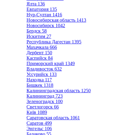
Ялта
136
Евпатория
135
Нур-Султан
1416
Новосибирская область
1413
Новосибирск
1042
Бердск
58
Искитим
27
Республика Дагестан
1395
Махачкала
666
Дербент
150
Каспийск
84
Приморский край
1349
Владивосток
632
Уссурийск
133
Находка
117
Бишкек
1318
Калининградская область
1250
Калининград
723
Зеленоградск
100
Светлогорск
66
Київ
1089
Саратовская область
1061
Саратов
499
Энгельс
106
Балаково
55