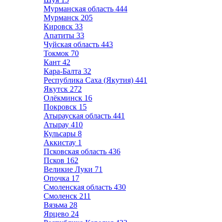
Мурманская область
444
Мурманск
205
Кировск
33
Апатиты
33
Чуйская область
443
Токмок
70
Кант
42
Кара-Балта
32
Республика Саха (Якутия)
441
Якутск
272
Олёкминск
16
Покровск
15
Атырауская область
441
Атырау
410
Кульсары
8
Аккистау
1
Псковская область
436
Псков
162
Великие Луки
71
Опочка
17
Смоленская область
430
Смоленск
211
Вязьма
28
Ярцево
24