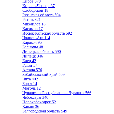
Киров
378
Кирово-Чепецк
37
Слободской
18
Рязанская область
594
Рязань
321
Михайлов
18
Касимов
17
Иссык-Кульская область
592
Чолпон-Ата
114
Каракол
95
Балыкчы
48
Липецкая область
590
Липецк
346
Елец
42
Грязи
17
Астана
576
Забайкальский край
569
Чита
402
Борзя
14
Могоча
12
Чувашская Республика — Чувашия
566
Чебоксары
340
Новочебоксарск
52
Канаш
36
Белгородская область
549