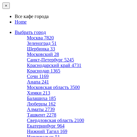
×
Все кафе города
Home
Выбрать город
Москва
7820
Зеленоград
51
Щербинка
33
Московский
28
Санкт-Петербург
5245
Краснодарский край
4731
Краснодар
1365
Сочи
1169
Анапа
241
Московская область
3500
Химки
213
Балашиха
185
Люберцы
162
Алматы
2739
Ташкент
2278
Свердловская область
2100
Екатеринбург
964
Нижний Тагил
169
Новоуральск
51