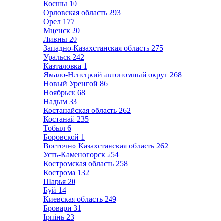
Косшы
10
Орловская область
293
Орел
177
Мценск
20
Ливны
20
Западно-Казахстанская область
275
Уральск
242
Казталовка
1
Ямало-Ненецкий автономный округ
268
Новый Уренгой
86
Ноябрьск
68
Надым
33
Костанайская область
262
Костанай
235
Тобыл
6
Боровской
1
Восточно-Казахстанская область
262
Усть-Каменогорск
254
Костромская область
258
Кострома
132
Шарья
20
Буй
14
Киевская область
249
Бровари
31
Ірпінь
23