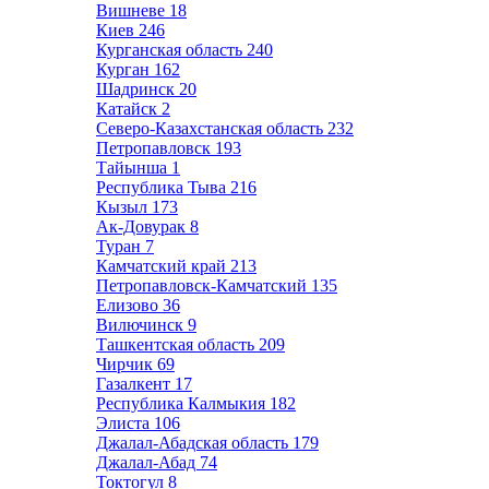
Вишневе
18
Киев
246
Курганская область
240
Курган
162
Шадринск
20
Катайск
2
Северо-Казахстанская область
232
Петропавловск
193
Тайынша
1
Республика Тыва
216
Кызыл
173
Ак-Довурак
8
Туран
7
Камчатский край
213
Петропавловск-Камчатский
135
Елизово
36
Вилючинск
9
Ташкентская область
209
Чирчик
69
Газалкент
17
Республика Калмыкия
182
Элиста
106
Джалал-Абадская область
179
Джалал-Абад
74
Токтогул
8