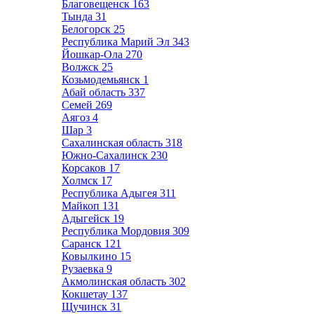
Благовещенск
163
Тында
31
Белогорск
25
Республика Марий Эл
343
Йошкар-Ола
270
Волжск
25
Козьмодемьянск
1
Абай область
337
Семей
269
Аягоз
4
Шар
3
Сахалинская область
318
Южно-Сахалинск
230
Корсаков
17
Холмск
17
Республика Адыгея
311
Майкоп
131
Адыгейск
19
Республика Мордовия
309
Саранск
121
Ковылкино
15
Рузаевка
9
Акмолинская область
302
Кокшетау
137
Щучинск
31