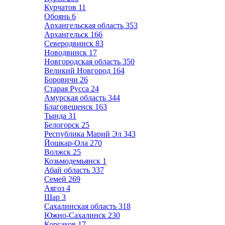
Курчатов
11
Обоянь
6
Архангельская область
353
Архангельск
166
Северодвинск
83
Новодвинск
17
Новгородская область
350
Великий Новгород
164
Боровичи
26
Старая Русса
24
Амурская область
344
Благовещенск
163
Тында
31
Белогорск
25
Республика Марий Эл
343
Йошкар-Ола
270
Волжск
25
Козьмодемьянск
1
Абай область
337
Семей
269
Аягоз
4
Шар
3
Сахалинская область
318
Южно-Сахалинск
230
Корсаков
17