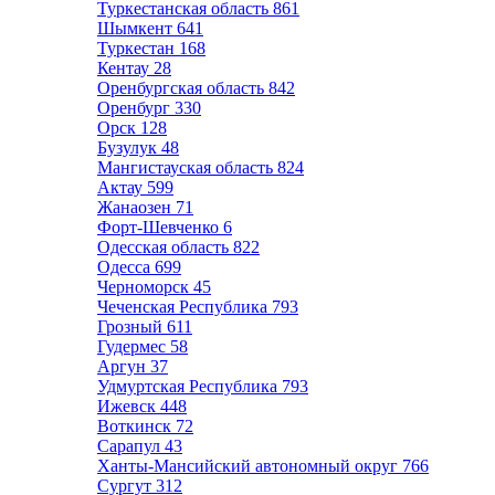
Туркестанская область
861
Шымкент
641
Туркестан
168
Кентау
28
Оренбургская область
842
Оренбург
330
Орск
128
Бузулук
48
Мангистауская область
824
Актау
599
Жанаозен
71
Форт-Шевченко
6
Одесская область
822
Одесса
699
Черноморск
45
Чеченская Республика
793
Грозный
611
Гудермес
58
Аргун
37
Удмуртская Республика
793
Ижевск
448
Воткинск
72
Сарапул
43
Ханты-Мансийский автономный округ
766
Сургут
312