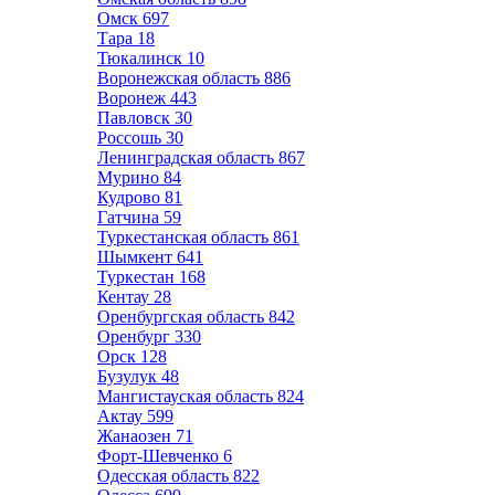
Омск
697
Тара
18
Тюкалинск
10
Воронежская область
886
Воронеж
443
Павловск
30
Россошь
30
Ленинградская область
867
Мурино
84
Кудрово
81
Гатчина
59
Туркестанская область
861
Шымкент
641
Туркестан
168
Кентау
28
Оренбургская область
842
Оренбург
330
Орск
128
Бузулук
48
Мангистауская область
824
Актау
599
Жанаозен
71
Форт-Шевченко
6
Одесская область
822