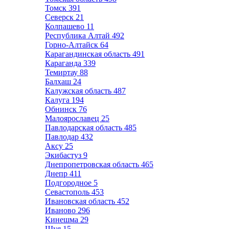
Томск
391
Северск
21
Колпашево
11
Республика Алтай
492
Горно-Алтайск
64
Карагандинская область
491
Караганда
339
Темиртау
88
Балхаш
24
Калужская область
487
Калуга
194
Обнинск
76
Малоярославец
25
Павлодарская область
485
Павлодар
432
Аксу
25
Экибастуз
9
Днепропетровская область
465
Днепр
411
Подгородное
5
Севастополь
453
Ивановская область
452
Иваново
296
Кинешма
29
Шуя
15