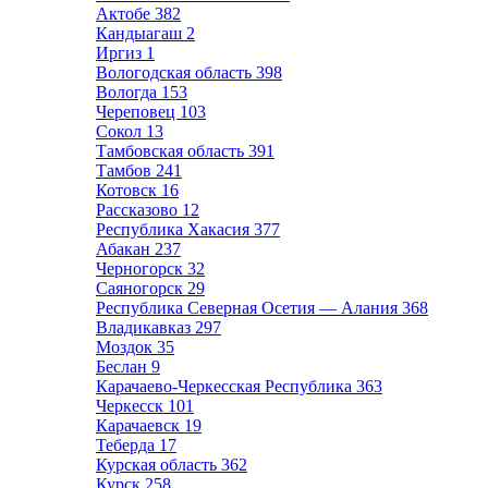
Актобе
382
Кандыагаш
2
Иргиз
1
Вологодская область
398
Вологда
153
Череповец
103
Сокол
13
Тамбовская область
391
Тамбов
241
Котовск
16
Рассказово
12
Республика Хакасия
377
Абакан
237
Черногорск
32
Саяногорск
29
Республика Северная Осетия — Алания
368
Владикавказ
297
Моздок
35
Беслан
9
Карачаево-Черкесская Республика
363
Черкесск
101
Карачаевск
19
Теберда
17
Курская область
362
Курск
258