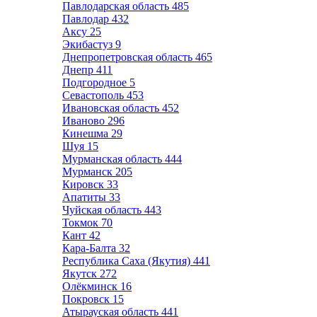
Павлодарская область
485
Павлодар
432
Аксу
25
Экибастуз
9
Днепропетровская область
465
Днепр
411
Подгородное
5
Севастополь
453
Ивановская область
452
Иваново
296
Кинешма
29
Шуя
15
Мурманская область
444
Мурманск
205
Кировск
33
Апатиты
33
Чуйская область
443
Токмок
70
Кант
42
Кара-Балта
32
Республика Саха (Якутия)
441
Якутск
272
Олёкминск
16
Покровск
15
Атырауская область
441