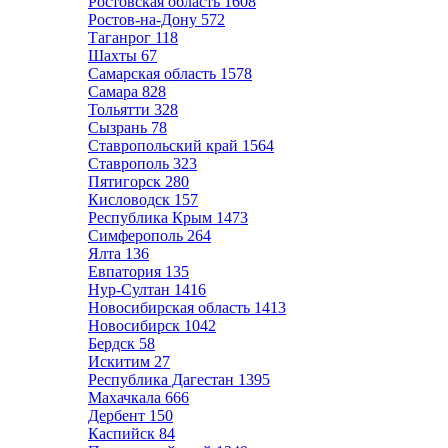
Ростовская область
1608
Ростов-на-Дону
572
Таганрог
118
Шахты
67
Самарская область
1578
Самара
828
Тольятти
328
Сызрань
78
Ставропольский край
1564
Ставрополь
323
Пятигорск
280
Кисловодск
157
Республика Крым
1473
Симферополь
264
Ялта
136
Евпатория
135
Нур-Султан
1416
Новосибирская область
1413
Новосибирск
1042
Бердск
58
Искитим
27
Республика Дагестан
1395
Махачкала
666
Дербент
150
Каспийск
84