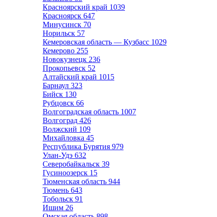
Красноярский край
1039
Красноярск
647
Минусинск
70
Норильск
57
Кемеровская область — Кузбасс
1029
Кемерово
255
Новокузнецк
236
Прокопьевск
52
Алтайский край
1015
Барнаул
323
Бийск
130
Рубцовск
66
Волгоградская область
1007
Волгоград
426
Волжский
109
Михайловка
45
Республика Бурятия
979
Улан-Удэ
632
Северобайкальск
39
Гусиноозерск
15
Тюменская область
944
Тюмень
643
Тобольск
91
Ишим
26
Омская область
898