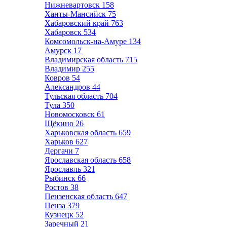
Нижневартовск
158
Ханты-Мансийск
75
Хабаровский край
763
Хабаровск
534
Комсомольск-на-Амуре
134
Амурск
17
Владимирская область
715
Владимир
255
Ковров
54
Александров
44
Тульская область
704
Тула
350
Новомосковск
61
Щёкино
26
Харьковская область
659
Харьков
627
Дергачи
7
Ярославская область
658
Ярославль
321
Рыбинск
66
Ростов
38
Пензенская область
647
Пенза
379
Кузнецк
52
Заречный
21