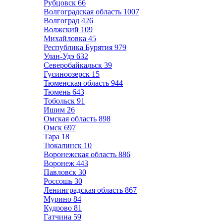
Рубцовск
66
Волгоградская область
1007
Волгоград
426
Волжский
109
Михайловка
45
Республика Бурятия
979
Улан-Удэ
632
Северобайкальск
39
Гусиноозерск
15
Тюменская область
944
Тюмень
643
Тобольск
91
Ишим
26
Омская область
898
Омск
697
Тара
18
Тюкалинск
10
Воронежская область
886
Воронеж
443
Павловск
30
Россошь
30
Ленинградская область
867
Мурино
84
Кудрово
81
Гатчина
59