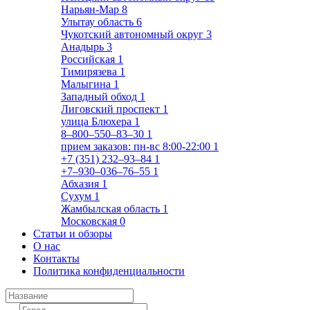
Нарьян-Мар
8
Улытау область
6
Чукотский автономный округ
3
Анадырь
3
Российская
1
Тимирязева
1
Малыгина
1
Западный обход
1
Лиговский проспект
1
улица Блюхера
1
8‒800‒550‒83‒30
1
прием заказов: пн-вс 8:00-22:00
1
+7 (351) 232‒93‒84
1
+7‒930‒036‒76‒55
1
Абхазия
1
Сухум
1
Жамбылская область
1
Московская
0
Статьи и обзоры
О нас
Контакты
Политика конфиденциальности