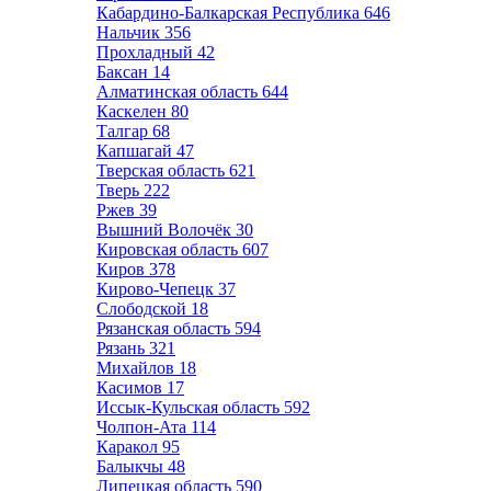
Кабардино-Балкарская Республика
646
Нальчик
356
Прохладный
42
Баксан
14
Алматинская область
644
Каскелен
80
Талгар
68
Капшагай
47
Тверская область
621
Тверь
222
Ржев
39
Вышний Волочёк
30
Кировская область
607
Киров
378
Кирово-Чепецк
37
Слободской
18
Рязанская область
594
Рязань
321
Михайлов
18
Касимов
17
Иссык-Кульская область
592
Чолпон-Ата
114
Каракол
95
Балыкчы
48
Липецкая область
590