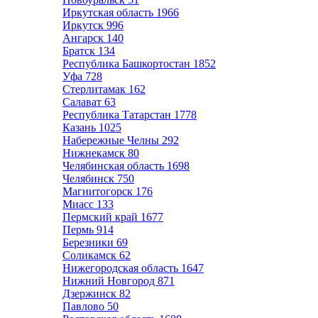
Иркутская область
1966
Иркутск
996
Ангарск
140
Братск
134
Республика Башкортостан
1852
Уфа
728
Стерлитамак
162
Салават
63
Республика Татарстан
1778
Казань
1025
Набережные Челны
292
Нижнекамск
80
Челябинская область
1698
Челябинск
750
Магнитогорск
176
Миасс
133
Пермский край
1677
Пермь
914
Березники
69
Соликамск
62
Нижегородская область
1647
Нижний Новгород
871
Дзержинск
82
Павлово
50