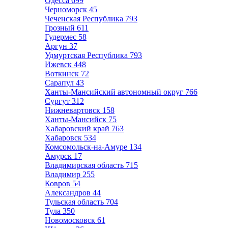
Одесса
699
Черноморск
45
Чеченская Республика
793
Грозный
611
Гудермес
58
Аргун
37
Удмуртская Республика
793
Ижевск
448
Воткинск
72
Сарапул
43
Ханты-Мансийский автономный округ
766
Сургут
312
Нижневартовск
158
Ханты-Мансийск
75
Хабаровский край
763
Хабаровск
534
Комсомольск-на-Амуре
134
Амурск
17
Владимирская область
715
Владимир
255
Ковров
54
Александров
44
Тульская область
704
Тула
350
Новомосковск
61