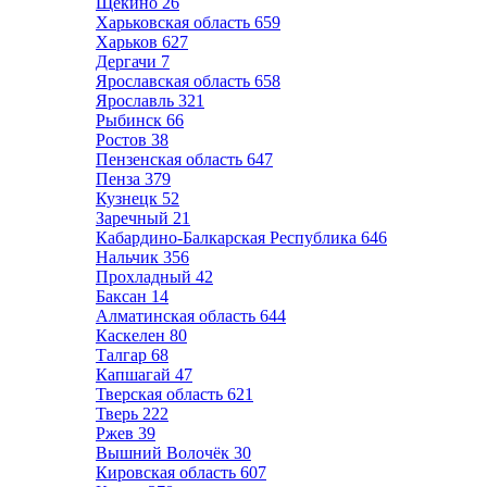
Щёкино
26
Харьковская область
659
Харьков
627
Дергачи
7
Ярославская область
658
Ярославль
321
Рыбинск
66
Ростов
38
Пензенская область
647
Пенза
379
Кузнецк
52
Заречный
21
Кабардино-Балкарская Республика
646
Нальчик
356
Прохладный
42
Баксан
14
Алматинская область
644
Каскелен
80
Талгар
68
Капшагай
47
Тверская область
621
Тверь
222
Ржев
39
Вышний Волочёк
30
Кировская область
607