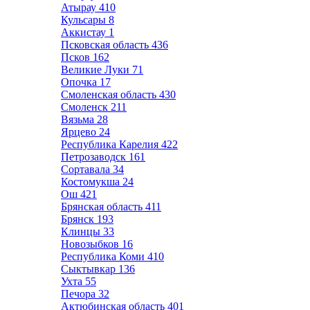
Атырау
410
Кульсары
8
Аккистау
1
Псковская область
436
Псков
162
Великие Луки
71
Опочка
17
Смоленская область
430
Смоленск
211
Вязьма
28
Ярцево
24
Республика Карелия
422
Петрозаводск
161
Сортавала
34
Костомукша
24
Ош
421
Брянская область
411
Брянск
193
Клинцы
33
Новозыбков
16
Республика Коми
410
Сыктывкар
136
Ухта
55
Печора
32
Актюбинская область
401