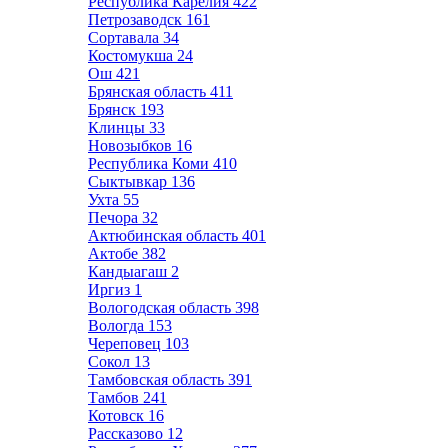
Республика Карелия
422
Петрозаводск
161
Сортавала
34
Костомукша
24
Ош
421
Брянская область
411
Брянск
193
Клинцы
33
Новозыбков
16
Республика Коми
410
Сыктывкар
136
Ухта
55
Печора
32
Актюбинская область
401
Актобе
382
Кандыагаш
2
Иргиз
1
Вологодская область
398
Вологда
153
Череповец
103
Сокол
13
Тамбовская область
391
Тамбов
241
Котовск
16
Рассказово
12