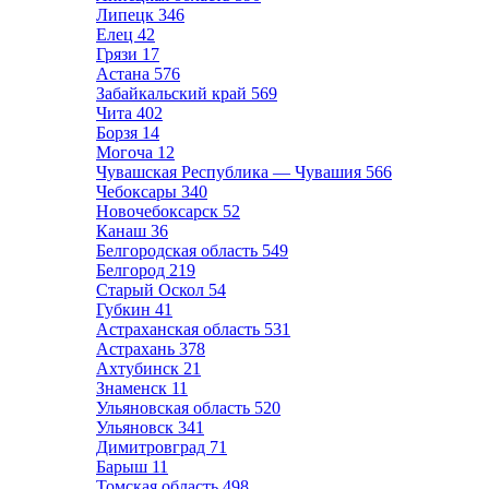
Липецк
346
Елец
42
Грязи
17
Астана
576
Забайкальский край
569
Чита
402
Борзя
14
Могоча
12
Чувашская Республика — Чувашия
566
Чебоксары
340
Новочебоксарск
52
Канаш
36
Белгородская область
549
Белгород
219
Старый Оскол
54
Губкин
41
Астраханская область
531
Астрахань
378
Ахтубинск
21
Знаменск
11
Ульяновская область
520
Ульяновск
341
Димитровград
71
Барыш
11
Томская область
498