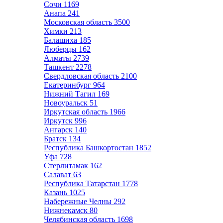
Сочи
1169
Анапа
241
Московская область
3500
Химки
213
Балашиха
185
Люберцы
162
Алматы
2739
Ташкент
2278
Свердловская область
2100
Екатеринбург
964
Нижний Тагил
169
Новоуральск
51
Иркутская область
1966
Иркутск
996
Ангарск
140
Братск
134
Республика Башкортостан
1852
Уфа
728
Стерлитамак
162
Салават
63
Республика Татарстан
1778
Казань
1025
Набережные Челны
292
Нижнекамск
80
Челябинская область
1698