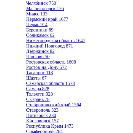
Челябинск
750
Магнитогорск
176
Миасс
133
Пермский край
1677
Пермь
914
Березники
69
Соликамск
62
Нижегородская область
1647
Нижний Новгород
871
Дзержинск
82
Павлово
50
Ростовская область
1608
Ростов-на-Дону
572
Таганрог
118
Шахты
67
Самарская область
1578
Самара
828
Тольятти
328
Сызрань
78
Ставропольский край
1564
Ставрополь
323
Пятигорск
280
Кисловодск
157
Республика Крым
1473
Симферополь
264