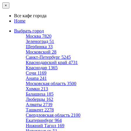
×
Все кафе города
Home
Выбрать город
Москва
7820
Зеленоград
51
Щербинка
33
Московский
28
Санкт-Петербург
5245
Краснодарский край
4731
Краснодар
1365
Сочи
1169
Анапа
241
Московская область
3500
Химки
213
Балашиха
185
Люберцы
162
Алматы
2739
Ташкент
2278
Свердловская область
2100
Екатеринбург
964
Нижний Тагил
169
Новоуральск
51