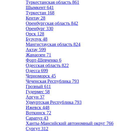
Туркестанская область
861
Шымкент
641
Туркестан
168
Кентау
28
Оренбургская область
842
Оренбург
330
Орск
128
Бузулук
48
Мангистауская область
824
Актау
599
Жанаозен
71
Форт-Шевченко
6
Одесская область
822
Одесса
699
Черноморск
45
Чеченская Республика
793
Грозный
611
Гудермес
58
Аргун
37
Удмуртская Республика
793
Ижевск
448
Воткинск
72
Сарапул
43
Ханты-Мансийский автономный округ
766
Сургут
312