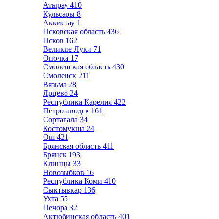
Атырау
410
Кульсары
8
Аккистау
1
Псковская область
436
Псков
162
Великие Луки
71
Опочка
17
Смоленская область
430
Смоленск
211
Вязьма
28
Ярцево
24
Республика Карелия
422
Петрозаводск
161
Сортавала
34
Костомукша
24
Ош
421
Брянская область
411
Брянск
193
Клинцы
33
Новозыбков
16
Республика Коми
410
Сыктывкар
136
Ухта
55
Печора
32
Актюбинская область
401