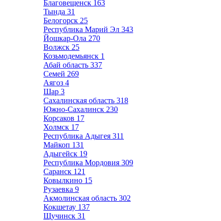
Благовещенск
163
Тында
31
Белогорск
25
Республика Марий Эл
343
Йошкар-Ола
270
Волжск
25
Козьмодемьянск
1
Абай область
337
Семей
269
Аягоз
4
Шар
3
Сахалинская область
318
Южно-Сахалинск
230
Корсаков
17
Холмск
17
Республика Адыгея
311
Майкоп
131
Адыгейск
19
Республика Мордовия
309
Саранск
121
Ковылкино
15
Рузаевка
9
Акмолинская область
302
Кокшетау
137
Щучинск
31