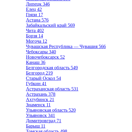
Липецк
346
Елец
42
Грязи
17
Астана
576
Забайкальский край
569
Чита
402
Борзя
14
Могоча
12
Чувашская Республика — Чувашия
566
Чебоксары
340
Новочебоксарск
52
Канаш
36
Белгородская область
549
Белгород
219
Старый Оскол
54
Губкин
41
Астраханская область
531
Астрахань
378
Ахтубинск
21
Знаменск
11
Ульяновская область
520
Ульяновск
341
Димитровград
71
Барыш
11
Томская область
498