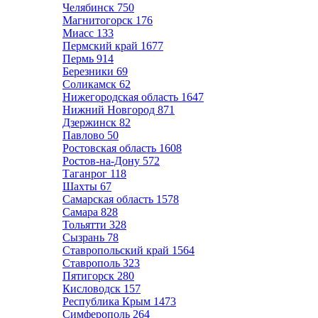
Челябинск
750
Магнитогорск
176
Миасс
133
Пермский край
1677
Пермь
914
Березники
69
Соликамск
62
Нижегородская область
1647
Нижний Новгород
871
Дзержинск
82
Павлово
50
Ростовская область
1608
Ростов-на-Дону
572
Таганрог
118
Шахты
67
Самарская область
1578
Самара
828
Тольятти
328
Сызрань
78
Ставропольский край
1564
Ставрополь
323
Пятигорск
280
Кисловодск
157
Республика Крым
1473
Симферополь
264