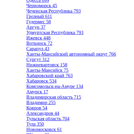
Одесса
699
Черноморск
45
Чеченская Республика
793
Грозный
611
Гудермес
58
Аргун
37
Удмуртская Республика
793
Ижевск
448
Воткинск
72
Сарапул
43
Ханты-Мансийский автономный округ
766
Сургут
312
Нижневартовск
158
Ханты-Мансийск
75
Хабаровский край
763
Хабаровск
534
Комсомольск-на-Амуре
134
Амурск
17
Владимирская область
715
Владимир
255
Ковров
54
Александров
44
Тульская область
704
Тула
350
Новомосковск
61