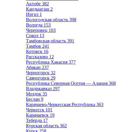
Актобе
382
Кандыагаш
2
Иргиз
1
Вологодская область
398
Вологда
153
Череповец
103
Сокол
13
Тамбовская область
391
Тамбов
241
Котовск
16
Рассказово
12
Республика Хакасия
377
Абакан
237
Черногорск
32
Саяногорск
29
Республика Северная Осетия — Алания
368
Владикавказ
297
Моздок
35
Беслан
9
Карачаево-Черкесская Республика
363
Черкесск
101
Карачаевск
19
Теберда
17
Курская область
362
Курск
258