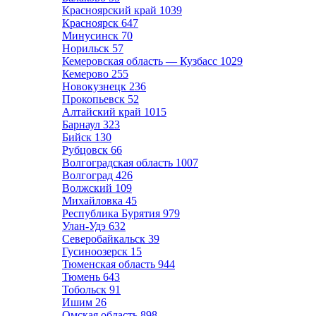
Красноярский край
1039
Красноярск
647
Минусинск
70
Норильск
57
Кемеровская область — Кузбасс
1029
Кемерово
255
Новокузнецк
236
Прокопьевск
52
Алтайский край
1015
Барнаул
323
Бийск
130
Рубцовск
66
Волгоградская область
1007
Волгоград
426
Волжский
109
Михайловка
45
Республика Бурятия
979
Улан-Удэ
632
Северобайкальск
39
Гусиноозерск
15
Тюменская область
944
Тюмень
643
Тобольск
91
Ишим
26
Омская область
898