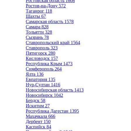
Ростовская область
1608
Ростов-на-Дону
572
Таганрог
118
Шахты
67
Самарская область
1578
Самара
828
Тольятти
328
Сызрань
78
Ставропольский край
1564
Ставрополь
323
Пятигорск
280
Кисловодск
157
Республика Крым
1473
Симферополь
264
Ялта
136
Евпатория
135
Нур-Султан
1416
Новосибирская область
1413
Новосибирск
1042
Бердск
58
Искитим
27
Республика Дагестан
1395
Махачкала
666
Дербент
150
Каспийск
84