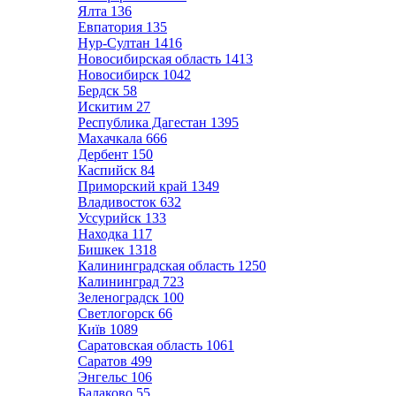
Ялта
136
Евпатория
135
Нур-Султан
1416
Новосибирская область
1413
Новосибирск
1042
Бердск
58
Искитим
27
Республика Дагестан
1395
Махачкала
666
Дербент
150
Каспийск
84
Приморский край
1349
Владивосток
632
Уссурийск
133
Находка
117
Бишкек
1318
Калининградская область
1250
Калининград
723
Зеленоградск
100
Светлогорск
66
Київ
1089
Саратовская область
1061
Саратов
499
Энгельс
106
Балаково
55