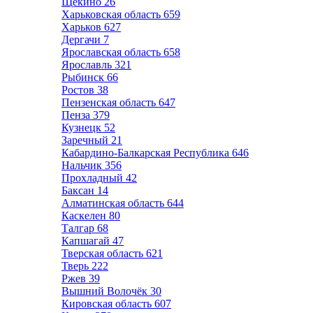
Щёкино
26
Харьковская область
659
Харьков
627
Дергачи
7
Ярославская область
658
Ярославль
321
Рыбинск
66
Ростов
38
Пензенская область
647
Пенза
379
Кузнецк
52
Заречный
21
Кабардино-Балкарская Республика
646
Нальчик
356
Прохладный
42
Баксан
14
Алматинская область
644
Каскелен
80
Талгар
68
Капшагай
47
Тверская область
621
Тверь
222
Ржев
39
Вышний Волочёк
30
Кировская область
607