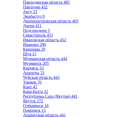
Павлодарская область
485
Павлодар
432
Аксу
25
Экибастуз
9
Днепропетровская область
465
Днепр
411
Подгородное
5
Севастополь
453
Ивановская область
452
Иваново
296
Кинешма
29
Шуя
15
Мурманская область
444
Мурманск
205
Кировск
33
Апатиты
33
Чуйская область
443
Токмок
70
Кант
42
Кара-Балта
32
Республика Саха (Якутия)
441
Якутск
272
Олёкминск
16
Покровск
15
Атырауская область
441