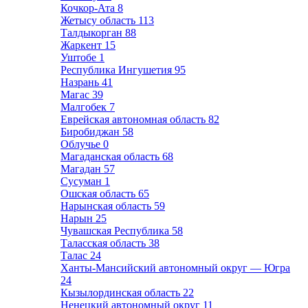
Кочкор-Ата
8
Жетысу область
113
Талдыкорган
88
Жаркент
15
Уштобе
1
Республика Ингушетия
95
Назрань
41
Магас
39
Малгобек
7
Еврейская автономная область
82
Биробиджан
58
Облучье
0
Магаданская область
68
Магадан
57
Сусуман
1
Ошская область
65
Нарынская область
59
Нарын
25
Чувашская Республика
58
Таласская область
38
Талас
24
Ханты-Мансийский автономный округ — Югра
24
Кызылординская область
22
Ненецкий автономный округ
11