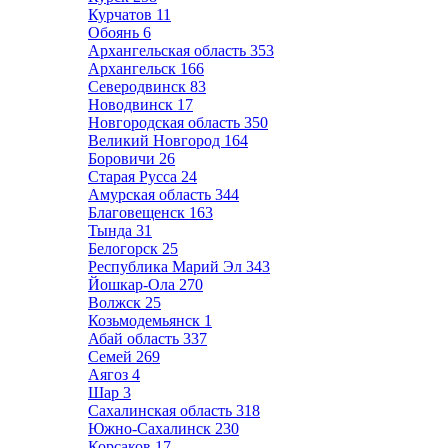
Курчатов
11
Обоянь
6
Архангельская область
353
Архангельск
166
Северодвинск
83
Новодвинск
17
Новгородская область
350
Великий Новгород
164
Боровичи
26
Старая Русса
24
Амурская область
344
Благовещенск
163
Тында
31
Белогорск
25
Республика Марий Эл
343
Йошкар-Ола
270
Волжск
25
Козьмодемьянск
1
Абай область
337
Семей
269
Аягоз
4
Шар
3
Сахалинская область
318
Южно-Сахалинск
230
Корсаков
17