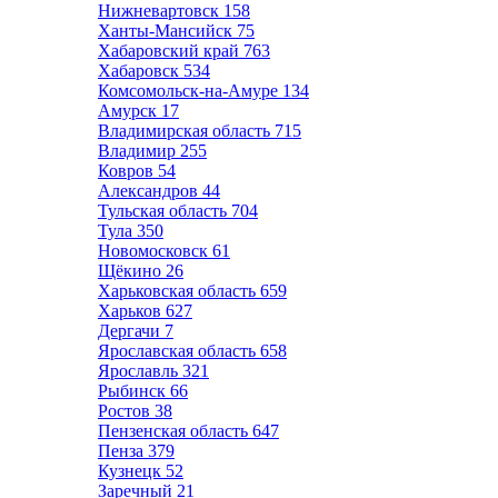
Нижневартовск
158
Ханты-Мансийск
75
Хабаровский край
763
Хабаровск
534
Комсомольск-на-Амуре
134
Амурск
17
Владимирская область
715
Владимир
255
Ковров
54
Александров
44
Тульская область
704
Тула
350
Новомосковск
61
Щёкино
26
Харьковская область
659
Харьков
627
Дергачи
7
Ярославская область
658
Ярославль
321
Рыбинск
66
Ростов
38
Пензенская область
647
Пенза
379
Кузнецк
52
Заречный
21