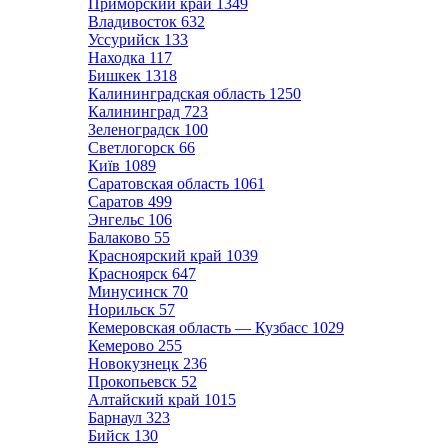
Приморский край
1349
Владивосток
632
Уссурийск
133
Находка
117
Бишкек
1318
Калининградская область
1250
Калининград
723
Зеленоградск
100
Светлогорск
66
Київ
1089
Саратовская область
1061
Саратов
499
Энгельс
106
Балаково
55
Красноярский край
1039
Красноярск
647
Минусинск
70
Норильск
57
Кемеровская область — Кузбасс
1029
Кемерово
255
Новокузнецк
236
Прокопьевск
52
Алтайский край
1015
Барнаул
323
Бийск
130