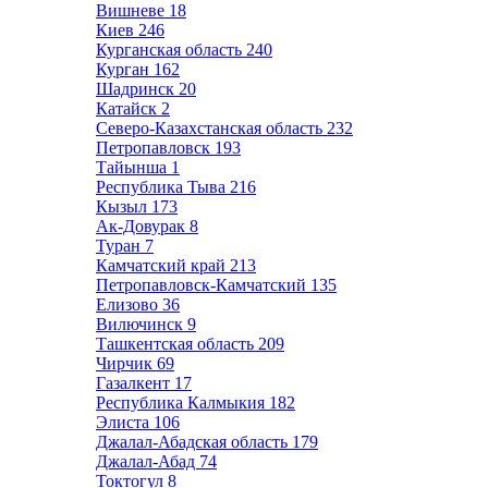
Вишневе
18
Киев
246
Курганская область
240
Курган
162
Шадринск
20
Катайск
2
Северо-Казахстанская область
232
Петропавловск
193
Тайынша
1
Республика Тыва
216
Кызыл
173
Ак-Довурак
8
Туран
7
Камчатский край
213
Петропавловск-Камчатский
135
Елизово
36
Вилючинск
9
Ташкентская область
209
Чирчик
69
Газалкент
17
Республика Калмыкия
182
Элиста
106
Джалал-Абадская область
179
Джалал-Абад
74
Токтогул
8