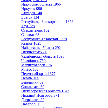
Иркутская область
1966
Иркутск
996
Ангарск
140
Братск
134
Республика Башкортостан
1852
Уфа
728
Стерлитамак
162
Салават
63
Республика Татарстан
1778
Казань
1025
Набережные Челны
292
Нижнекамск
80
Челябинская область
1698
Челябинск
750
Магнитогорск
176
Миасс
133
Пермский край
1677
Пермь
914
Березники
69
Соликамск
62
Нижегородская область
1647
Нижний Новгород
871
Дзержинск
82
Павлово
50