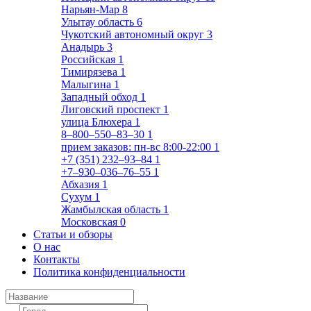
Нарьян-Мар
8
Улытау область
6
Чукотский автономный округ
3
Анадырь
3
Российская
1
Тимирязева
1
Малыгина
1
Западный обход
1
Лиговский проспект
1
улица Блюхера
1
8‒800‒550‒83‒30
1
прием заказов: пн-вс 8:00-22:00
1
+7 (351) 232‒93‒84
1
+7‒930‒036‒76‒55
1
Абхазия
1
Сухум
1
Жамбылская область
1
Московская
0
Статьи и обзоры
О нас
Контакты
Политика конфиденциальности