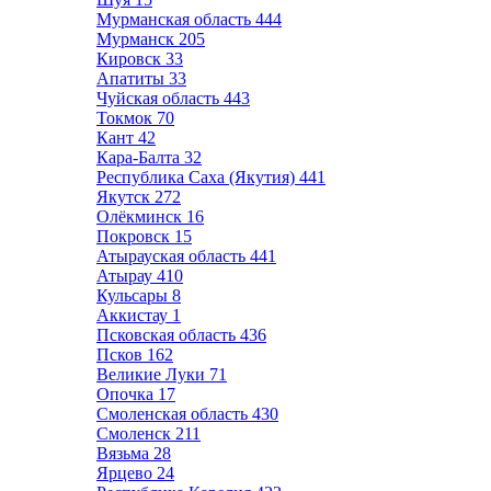
Мурманская область
444
Мурманск
205
Кировск
33
Апатиты
33
Чуйская область
443
Токмок
70
Кант
42
Кара-Балта
32
Республика Саха (Якутия)
441
Якутск
272
Олёкминск
16
Покровск
15
Атырауская область
441
Атырау
410
Кульсары
8
Аккистау
1
Псковская область
436
Псков
162
Великие Луки
71
Опочка
17
Смоленская область
430
Смоленск
211
Вязьма
28
Ярцево
24