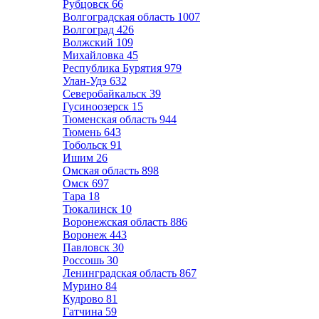
Рубцовск
66
Волгоградская область
1007
Волгоград
426
Волжский
109
Михайловка
45
Республика Бурятия
979
Улан-Удэ
632
Северобайкальск
39
Гусиноозерск
15
Тюменская область
944
Тюмень
643
Тобольск
91
Ишим
26
Омская область
898
Омск
697
Тара
18
Тюкалинск
10
Воронежская область
886
Воронеж
443
Павловск
30
Россошь
30
Ленинградская область
867
Мурино
84
Кудрово
81
Гатчина
59