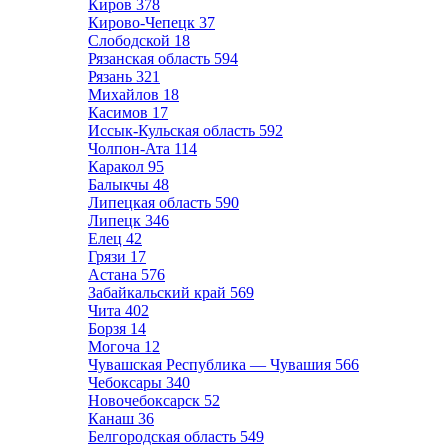
Киров
378
Кирово-Чепецк
37
Слободской
18
Рязанская область
594
Рязань
321
Михайлов
18
Касимов
17
Иссык-Кульская область
592
Чолпон-Ата
114
Каракол
95
Балыкчы
48
Липецкая область
590
Липецк
346
Елец
42
Грязи
17
Астана
576
Забайкальский край
569
Чита
402
Борзя
14
Могоча
12
Чувашская Республика — Чувашия
566
Чебоксары
340
Новочебоксарск
52
Канаш
36
Белгородская область
549