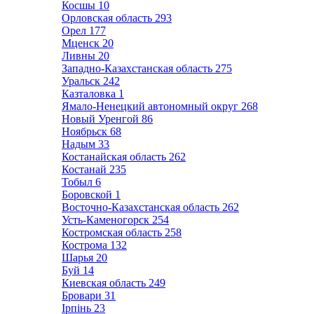
Косшы
10
Орловская область
293
Орел
177
Мценск
20
Ливны
20
Западно-Казахстанская область
275
Уральск
242
Казталовка
1
Ямало-Ненецкий автономный округ
268
Новый Уренгой
86
Ноябрьск
68
Надым
33
Костанайская область
262
Костанай
235
Тобыл
6
Боровской
1
Восточно-Казахстанская область
262
Усть-Каменогорск
254
Костромская область
258
Кострома
132
Шарья
20
Буй
14
Киевская область
249
Бровари
31
Ірпінь
23