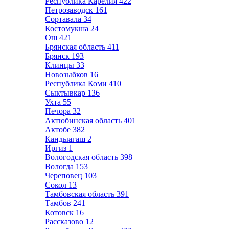
Республика Карелия
422
Петрозаводск
161
Сортавала
34
Костомукша
24
Ош
421
Брянская область
411
Брянск
193
Клинцы
33
Новозыбков
16
Республика Коми
410
Сыктывкар
136
Ухта
55
Печора
32
Актюбинская область
401
Актобе
382
Кандыагаш
2
Иргиз
1
Вологодская область
398
Вологда
153
Череповец
103
Сокол
13
Тамбовская область
391
Тамбов
241
Котовск
16
Рассказово
12