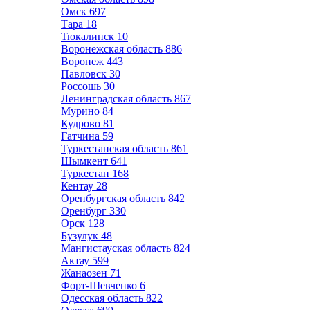
Омск
697
Тара
18
Тюкалинск
10
Воронежская область
886
Воронеж
443
Павловск
30
Россошь
30
Ленинградская область
867
Мурино
84
Кудрово
81
Гатчина
59
Туркестанская область
861
Шымкент
641
Туркестан
168
Кентау
28
Оренбургская область
842
Оренбург
330
Орск
128
Бузулук
48
Мангистауская область
824
Актау
599
Жанаозен
71
Форт-Шевченко
6
Одесская область
822