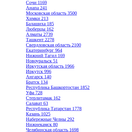
Сочи
1169
Анапа
241
Московская область
3500
Химки
213
Балашиха
185
Люберцы
162
Алматы
2739
Ташкент
2278
Свердловская область
2100
Екатеринбург
964
Нижний Тагил
169
Новоуральск
51
Иркутская область
1966
Иркутск
996
Ангарск
140
Братск
134
Республика Башкортостан
1852
Уфа
728
Стерлитамак
162
Салават
63
Республика Татарстан
1778
Казань
1025
Набережные Челны
292
Нижнекамск
80
Челябинская область
1698