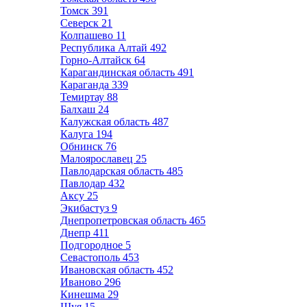
Томск
391
Северск
21
Колпашево
11
Республика Алтай
492
Горно-Алтайск
64
Карагандинская область
491
Караганда
339
Темиртау
88
Балхаш
24
Калужская область
487
Калуга
194
Обнинск
76
Малоярославец
25
Павлодарская область
485
Павлодар
432
Аксу
25
Экибастуз
9
Днепропетровская область
465
Днепр
411
Подгородное
5
Севастополь
453
Ивановская область
452
Иваново
296
Кинешма
29
Шуя
15