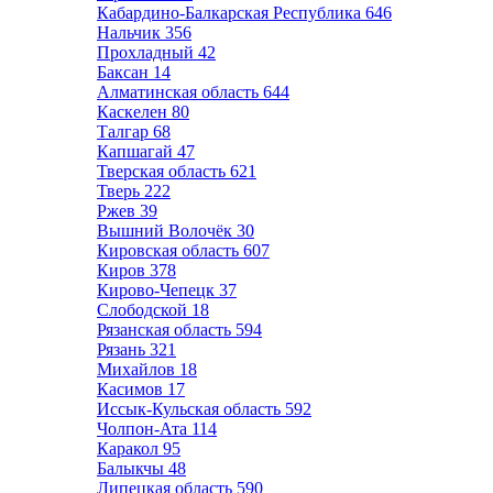
Кабардино-Балкарская Республика
646
Нальчик
356
Прохладный
42
Баксан
14
Алматинская область
644
Каскелен
80
Талгар
68
Капшагай
47
Тверская область
621
Тверь
222
Ржев
39
Вышний Волочёк
30
Кировская область
607
Киров
378
Кирово-Чепецк
37
Слободской
18
Рязанская область
594
Рязань
321
Михайлов
18
Касимов
17
Иссык-Кульская область
592
Чолпон-Ата
114
Каракол
95
Балыкчы
48
Липецкая область
590