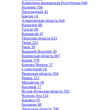
Кабардино-Балкарская Республика
646
Нальчик
356
Прохладный
42
Баксан
14
Алматинская область
644
Каскелен
80
Талгар
68
Капшагай
47
Тверская область
621
Тверь
222
Ржев
39
Вышний Волочёк
30
Кировская область
607
Киров
378
Кирово-Чепецк
37
Слободской
18
Рязанская область
594
Рязань
321
Михайлов
18
Касимов
17
Иссык-Кульская область
592
Чолпон-Ата
114
Каракол
95
Балыкчы
48
Липецкая область
590