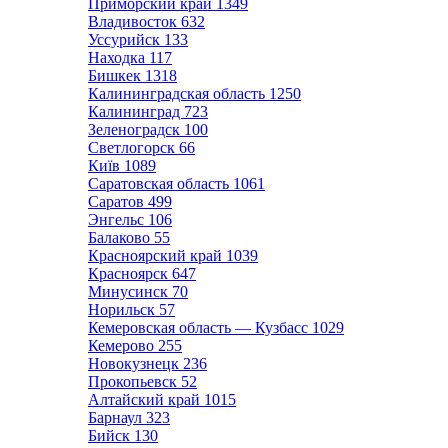
Приморский край
1349
Владивосток
632
Уссурийск
133
Находка
117
Бишкек
1318
Калининградская область
1250
Калининград
723
Зеленоградск
100
Светлогорск
66
Київ
1089
Саратовская область
1061
Саратов
499
Энгельс
106
Балаково
55
Красноярский край
1039
Красноярск
647
Минусинск
70
Норильск
57
Кемеровская область — Кузбасс
1029
Кемерово
255
Новокузнецк
236
Прокопьевск
52
Алтайский край
1015
Барнаул
323
Бийск
130