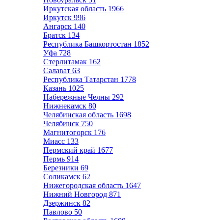
Иркутская область
1966
Иркутск
996
Ангарск
140
Братск
134
Республика Башкортостан
1852
Уфа
728
Стерлитамак
162
Салават
63
Республика Татарстан
1778
Казань
1025
Набережные Челны
292
Нижнекамск
80
Челябинская область
1698
Челябинск
750
Магнитогорск
176
Миасс
133
Пермский край
1677
Пермь
914
Березники
69
Соликамск
62
Нижегородская область
1647
Нижний Новгород
871
Дзержинск
82
Павлово
50