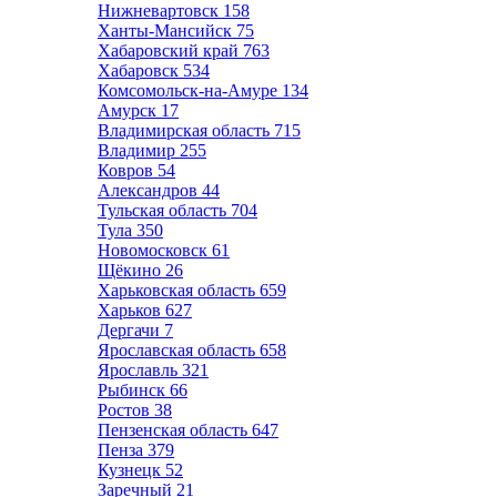
Нижневартовск
158
Ханты-Мансийск
75
Хабаровский край
763
Хабаровск
534
Комсомольск-на-Амуре
134
Амурск
17
Владимирская область
715
Владимир
255
Ковров
54
Александров
44
Тульская область
704
Тула
350
Новомосковск
61
Щёкино
26
Харьковская область
659
Харьков
627
Дергачи
7
Ярославская область
658
Ярославль
321
Рыбинск
66
Ростов
38
Пензенская область
647
Пенза
379
Кузнецк
52
Заречный
21