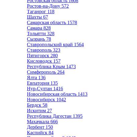
Ростовская область
1608
Ростов-на-Дону
572
Таганрог
118
Шахты
67
Самарская область
1578
Самара
828
Тольятти
328
Сызрань
78
Ставропольский край
1564
Ставрополь
323
Пятигорск
280
Кисловодск
157
Республика Крым
1473
Симферополь
264
Ялта
136
Евпатория
135
Нур-Султан
1416
Новосибирская область
1413
Новосибирск
1042
Бердск
58
Искитим
27
Республика Дагестан
1395
Махачкала
666
Дербент
150
Каспийск
84