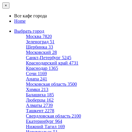
×
Все кафе города
Home
Выбрать город
Москва
7820
Зеленоград
51
Щербинка
33
Московский
28
Санкт-Петербург
5245
Краснодарский край
4731
Краснодар
1365
Сочи
1169
Анапа
241
Московская область
3500
Химки
213
Балашиха
185
Люберцы
162
Алматы
2739
Ташкент
2278
Свердловская область
2100
Екатеринбург
964
Нижний Тагил
169
Новоуральск
51