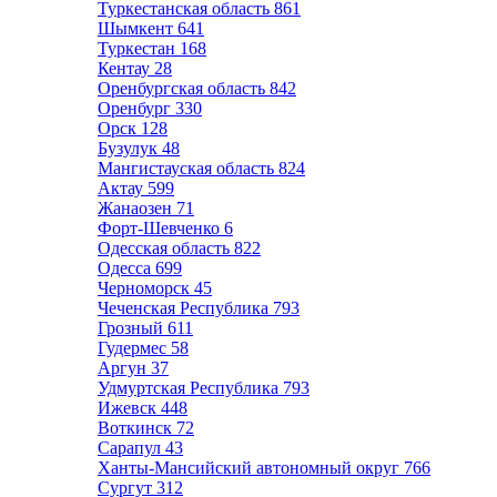
Туркестанская область
861
Шымкент
641
Туркестан
168
Кентау
28
Оренбургская область
842
Оренбург
330
Орск
128
Бузулук
48
Мангистауская область
824
Актау
599
Жанаозен
71
Форт-Шевченко
6
Одесская область
822
Одесса
699
Черноморск
45
Чеченская Республика
793
Грозный
611
Гудермес
58
Аргун
37
Удмуртская Республика
793
Ижевск
448
Воткинск
72
Сарапул
43
Ханты-Мансийский автономный округ
766
Сургут
312