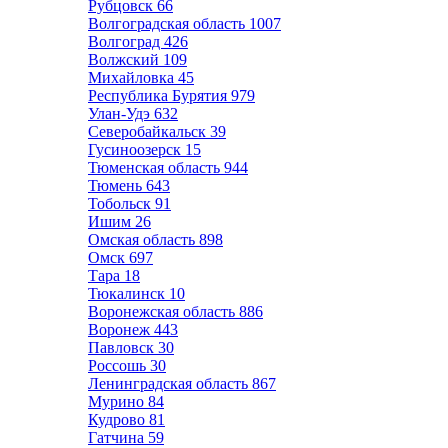
Рубцовск
66
Волгоградская область
1007
Волгоград
426
Волжский
109
Михайловка
45
Республика Бурятия
979
Улан-Удэ
632
Северобайкальск
39
Гусиноозерск
15
Тюменская область
944
Тюмень
643
Тобольск
91
Ишим
26
Омская область
898
Омск
697
Тара
18
Тюкалинск
10
Воронежская область
886
Воронеж
443
Павловск
30
Россошь
30
Ленинградская область
867
Мурино
84
Кудрово
81
Гатчина
59