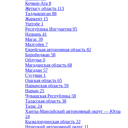
Кочкор-Ата
8
Жетысу область
113
Талдыкорган
88
Жаркент
15
Уштобе
1
Республика Ингушетия
95
Назрань
41
Магас
39
Малгобек
7
Еврейская автономная область
82
Биробиджан
58
Облучье
0
Магаданская область
68
Магадан
57
Сусуман
1
Ошская область
65
Нарынская область
59
Нарын
25
Чувашская Республика
58
Таласская область
38
Талас
24
Ханты-Мансийский автономный округ — Югра
24
Кызылординская область
22
Ненецкий автономный округ
11