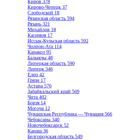
Киров
378
Кирово-Чепецк
37
Слободской
18
Рязанская область
594
Рязань
321
Михайлов
18
Касимов
17
Иссык-Кульская область
592
Чолпон-Ата
114
Каракол
95
Балыкчы
48
Липецкая область
590
Липецк
346
Елец
42
Грязи
17
Астана
576
Забайкальский край
569
Чита
402
Борзя
14
Могоча
12
Чувашская Республика — Чувашия
566
Чебоксары
340
Новочебоксарск
52
Канаш
36
Белгородская область
549