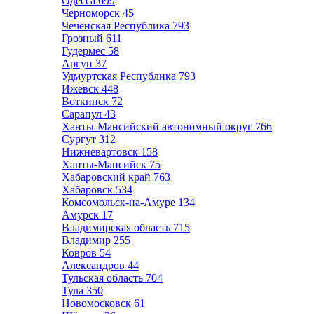
Одесса
699
Черноморск
45
Чеченская Республика
793
Грозный
611
Гудермес
58
Аргун
37
Удмуртская Республика
793
Ижевск
448
Воткинск
72
Сарапул
43
Ханты-Мансийский автономный округ
766
Сургут
312
Нижневартовск
158
Ханты-Мансийск
75
Хабаровский край
763
Хабаровск
534
Комсомольск-на-Амуре
134
Амурск
17
Владимирская область
715
Владимир
255
Ковров
54
Александров
44
Тульская область
704
Тула
350
Новомосковск
61