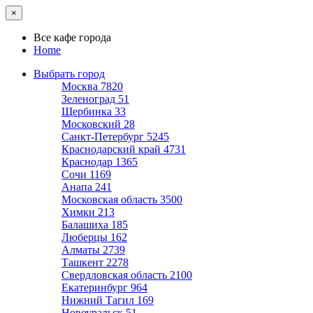
×
Все кафе города
Home
Выбрать город
Москва
7820
Зеленоград
51
Щербинка
33
Московский
28
Санкт-Петербург
5245
Краснодарский край
4731
Краснодар
1365
Сочи
1169
Анапа
241
Московская область
3500
Химки
213
Балашиха
185
Люберцы
162
Алматы
2739
Ташкент
2278
Свердловская область
2100
Екатеринбург
964
Нижний Тагил
169
Новоуральск
51