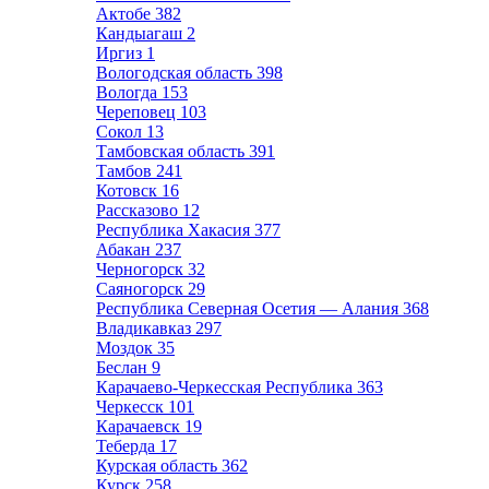
Актобе
382
Кандыагаш
2
Иргиз
1
Вологодская область
398
Вологда
153
Череповец
103
Сокол
13
Тамбовская область
391
Тамбов
241
Котовск
16
Рассказово
12
Республика Хакасия
377
Абакан
237
Черногорск
32
Саяногорск
29
Республика Северная Осетия — Алания
368
Владикавказ
297
Моздок
35
Беслан
9
Карачаево-Черкесская Республика
363
Черкесск
101
Карачаевск
19
Теберда
17
Курская область
362
Курск
258