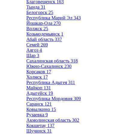
Благовещенск
163
Тында
31
Белогорск
25
Республика Марий Эл
343
Йошкар-Ола
270
Волжск
25
Козьмодемьянск
1
Абай область
337
Семей
269
Аягоз
4
Шар
3
Сахалинская область
318
Южно-Сахалинск
230
Корсаков
17
Холмск
17
Республика Адыгея
311
Майкоп
131
Адыгейск
19
Республика Мордовия
309
Саранск
121
Ковылкино
15
Рузаевка
9
Акмолинская область
302
Кокшетау
137
Щучинск
31