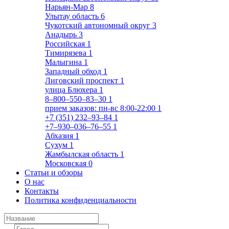
Нарьян-Мар
8
Улытау область
6
Чукотский автономный округ
3
Анадырь
3
Российская
1
Тимирязева
1
Малыгина
1
Западный обход
1
Лиговский проспект
1
улица Блюхера
1
8‒800‒550‒83‒30
1
прием заказов: пн-вс 8:00-22:00
1
+7 (351) 232‒93‒84
1
+7‒930‒036‒76‒55
1
Абхазия
1
Сухум
1
Жамбылская область
1
Московская
0
Статьи и обзоры
О нас
Контакты
Политика конфиденциальности