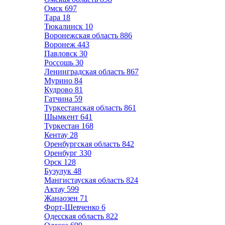
Омск
697
Тара
18
Тюкалинск
10
Воронежская область
886
Воронеж
443
Павловск
30
Россошь
30
Ленинградская область
867
Мурино
84
Кудрово
81
Гатчина
59
Туркестанская область
861
Шымкент
641
Туркестан
168
Кентау
28
Оренбургская область
842
Оренбург
330
Орск
128
Бузулук
48
Мангистауская область
824
Актау
599
Жанаозен
71
Форт-Шевченко
6
Одесская область
822