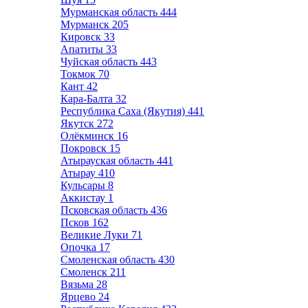
Мурманская область
444
Мурманск
205
Кировск
33
Апатиты
33
Чуйская область
443
Токмок
70
Кант
42
Кара-Балта
32
Республика Саха (Якутия)
441
Якутск
272
Олёкминск
16
Покровск
15
Атырауская область
441
Атырау
410
Кульсары
8
Аккистау
1
Псковская область
436
Псков
162
Великие Луки
71
Опочка
17
Смоленская область
430
Смоленск
211
Вязьма
28
Ярцево
24