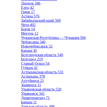
Липецк
346
Елец
42
Грязи
17
Астана
576
Забайкальский край
569
Чита
402
Борзя
14
Могоча
12
Чувашская Республика — Чувашия
566
Чебоксары
340
Новочебоксарск
52
Канаш
36
Белгородская область
549
Белгород
219
Старый Оскол
54
Губкин
41
Астраханская область
531
Астрахань
378
Ахтубинск
21
Знаменск
11
Ульяновская область
520
Ульяновск
341
Димитровград
71
Барыш
11
Томская область
498