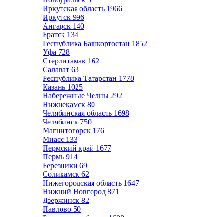
Иркутская область
1966
Иркутск
996
Ангарск
140
Братск
134
Республика Башкортостан
1852
Уфа
728
Стерлитамак
162
Салават
63
Республика Татарстан
1778
Казань
1025
Набережные Челны
292
Нижнекамск
80
Челябинская область
1698
Челябинск
750
Магнитогорск
176
Миасс
133
Пермский край
1677
Пермь
914
Березники
69
Соликамск
62
Нижегородская область
1647
Нижний Новгород
871
Дзержинск
82
Павлово
50