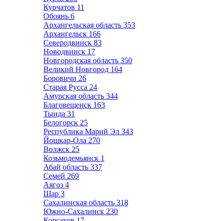
Курчатов
11
Обоянь
6
Архангельская область
353
Архангельск
166
Северодвинск
83
Новодвинск
17
Новгородская область
350
Великий Новгород
164
Боровичи
26
Старая Русса
24
Амурская область
344
Благовещенск
163
Тында
31
Белогорск
25
Республика Марий Эл
343
Йошкар-Ола
270
Волжск
25
Козьмодемьянск
1
Абай область
337
Семей
269
Аягоз
4
Шар
3
Сахалинская область
318
Южно-Сахалинск
230
Корсаков
17