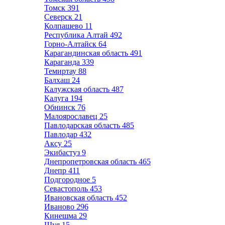
Томск
391
Северск
21
Колпашево
11
Республика Алтай
492
Горно-Алтайск
64
Карагандинская область
491
Караганда
339
Темиртау
88
Балхаш
24
Калужская область
487
Калуга
194
Обнинск
76
Малоярославец
25
Павлодарская область
485
Павлодар
432
Аксу
25
Экибастуз
9
Днепропетровская область
465
Днепр
411
Подгородное
5
Севастополь
453
Ивановская область
452
Иваново
296
Кинешма
29
Шуя
15