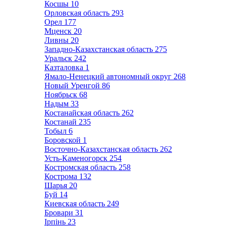
Косшы
10
Орловская область
293
Орел
177
Мценск
20
Ливны
20
Западно-Казахстанская область
275
Уральск
242
Казталовка
1
Ямало-Ненецкий автономный округ
268
Новый Уренгой
86
Ноябрьск
68
Надым
33
Костанайская область
262
Костанай
235
Тобыл
6
Боровской
1
Восточно-Казахстанская область
262
Усть-Каменогорск
254
Костромская область
258
Кострома
132
Шарья
20
Буй
14
Киевская область
249
Бровари
31
Ірпінь
23