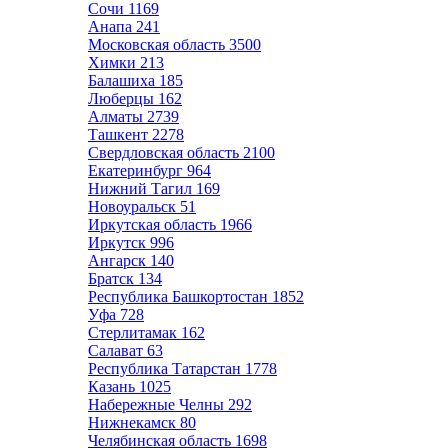
Сочи
1169
Анапа
241
Московская область
3500
Химки
213
Балашиха
185
Люберцы
162
Алматы
2739
Ташкент
2278
Свердловская область
2100
Екатеринбург
964
Нижний Тагил
169
Новоуральск
51
Иркутская область
1966
Иркутск
996
Ангарск
140
Братск
134
Республика Башкортостан
1852
Уфа
728
Стерлитамак
162
Салават
63
Республика Татарстан
1778
Казань
1025
Набережные Челны
292
Нижнекамск
80
Челябинская область
1698