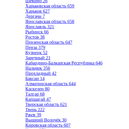
Щёкино
26
Харьковская область
659
Харьков
627
Дергачи
7
Ярославская область
658
Ярославль
321
Рыбинск
66
Ростов
38
Пензенская область
647
Пенза
379
Кузнецк
52
Заречный
21
Кабардино-Балкарская Республика
646
Нальчик
356
Прохладный
42
Баксан
14
Алматинская область
644
Каскелен
80
Талгар
68
Капшагай
47
Тверская область
621
Тверь
222
Ржев
39
Вышний Волочёк
30
Кировская область
607