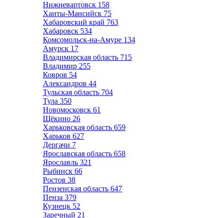
Нижневартовск
158
Ханты-Мансийск
75
Хабаровский край
763
Хабаровск
534
Комсомольск-на-Амуре
134
Амурск
17
Владимирская область
715
Владимир
255
Ковров
54
Александров
44
Тульская область
704
Тула
350
Новомосковск
61
Щёкино
26
Харьковская область
659
Харьков
627
Дергачи
7
Ярославская область
658
Ярославль
321
Рыбинск
66
Ростов
38
Пензенская область
647
Пенза
379
Кузнецк
52
Заречный
21