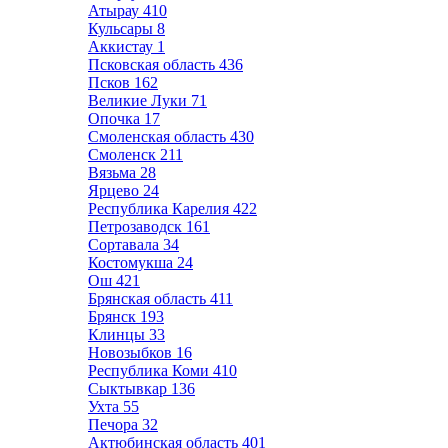
Атырау
410
Кульсары
8
Аккистау
1
Псковская область
436
Псков
162
Великие Луки
71
Опочка
17
Смоленская область
430
Смоленск
211
Вязьма
28
Ярцево
24
Республика Карелия
422
Петрозаводск
161
Сортавала
34
Костомукша
24
Ош
421
Брянская область
411
Брянск
193
Клинцы
33
Новозыбков
16
Республика Коми
410
Сыктывкар
136
Ухта
55
Печора
32
Актюбинская область
401