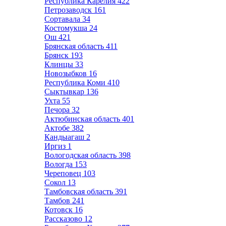
Республика Карелия
422
Петрозаводск
161
Сортавала
34
Костомукша
24
Ош
421
Брянская область
411
Брянск
193
Клинцы
33
Новозыбков
16
Республика Коми
410
Сыктывкар
136
Ухта
55
Печора
32
Актюбинская область
401
Актобе
382
Кандыагаш
2
Иргиз
1
Вологодская область
398
Вологда
153
Череповец
103
Сокол
13
Тамбовская область
391
Тамбов
241
Котовск
16
Рассказово
12