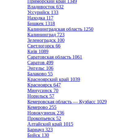
Приморский край
1349
Владивосток
632
Уссурийск
133
Находка
117
Бишкек
1318
Калининградская область
1250
Калининград
723
Зеленоградск
100
Светлогорск
66
Київ
1089
Саратовская область
1061
Саратов
499
Энгельс
106
Балаково
55
Красноярский край
1039
Красноярск
647
Минусинск
70
Норильск
57
Кемеровская область — Кузбасс
1029
Кемерово
255
Новокузнецк
236
Прокопьевск
52
Алтайский край
1015
Барнаул
323
Бийск
130