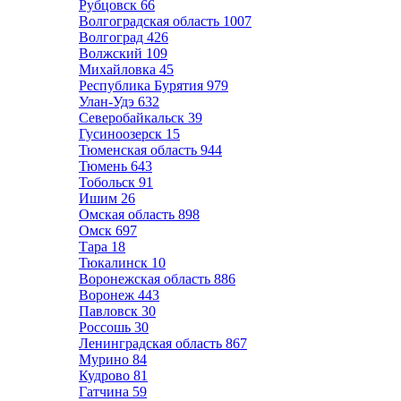
Рубцовск
66
Волгоградская область
1007
Волгоград
426
Волжский
109
Михайловка
45
Республика Бурятия
979
Улан-Удэ
632
Северобайкальск
39
Гусиноозерск
15
Тюменская область
944
Тюмень
643
Тобольск
91
Ишим
26
Омская область
898
Омск
697
Тара
18
Тюкалинск
10
Воронежская область
886
Воронеж
443
Павловск
30
Россошь
30
Ленинградская область
867
Мурино
84
Кудрово
81
Гатчина
59