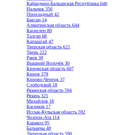
Кабардино-Балкарская Республика
646
Нальчик
356
Прохладный
42
Баксан
14
Алматинская область
644
Каскелен
80
Талгар
68
Капшагай
47
Тверская область
621
Тверь
222
Ржев
39
Вышний Волочёк
30
Кировская область
607
Киров
378
Кирово-Чепецк
37
Слободской
18
Рязанская область
594
Рязань
321
Михайлов
18
Касимов
17
Иссык-Кульская область
592
Чолпон-Ата
114
Каракол
95
Балыкчы
48
Липецкая область
590