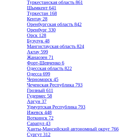
Туркестанская область
861
Шымкент
641
Туркестан
168
Кентау
28
Оренбургская область
842
Оренбург
330
Орск
128
Бузулук
48
Мангистауская область
824
Актау
599
Жанаозен
71
Форт-Шевченко
6
Одесская область
822
Одесса
699
Черноморск
45
Чеченская Республика
793
Грозный
611
Гудермес
58
Аргун
37
Удмуртская Республика
793
Ижевск
448
Воткинск
72
Сарапул
43
Ханты-Мансийский автономный округ
766
Сургут
312