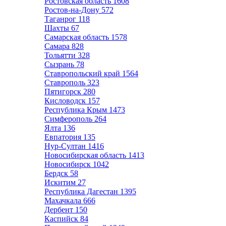
Ростовская область
1608
Ростов-на-Дону
572
Таганрог
118
Шахты
67
Самарская область
1578
Самара
828
Тольятти
328
Сызрань
78
Ставропольский край
1564
Ставрополь
323
Пятигорск
280
Кисловодск
157
Республика Крым
1473
Симферополь
264
Ялта
136
Евпатория
135
Нур-Султан
1416
Новосибирская область
1413
Новосибирск
1042
Бердск
58
Искитим
27
Республика Дагестан
1395
Махачкала
666
Дербент
150
Каспийск
84