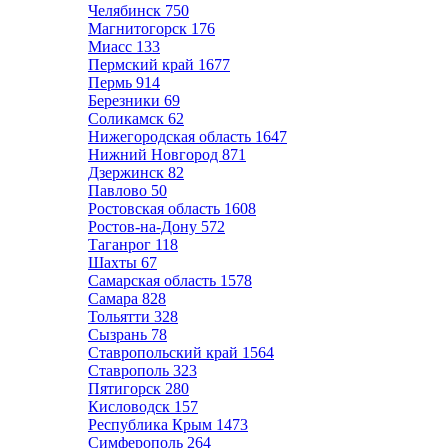
Челябинск
750
Магнитогорск
176
Миасс
133
Пермский край
1677
Пермь
914
Березники
69
Соликамск
62
Нижегородская область
1647
Нижний Новгород
871
Дзержинск
82
Павлово
50
Ростовская область
1608
Ростов-на-Дону
572
Таганрог
118
Шахты
67
Самарская область
1578
Самара
828
Тольятти
328
Сызрань
78
Ставропольский край
1564
Ставрополь
323
Пятигорск
280
Кисловодск
157
Республика Крым
1473
Симферополь
264