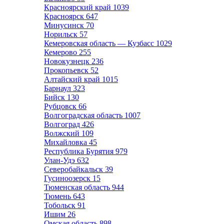
Красноярский край
1039
Красноярск
647
Минусинск
70
Норильск
57
Кемеровская область — Кузбасс
1029
Кемерово
255
Новокузнецк
236
Прокопьевск
52
Алтайский край
1015
Барнаул
323
Бийск
130
Рубцовск
66
Волгоградская область
1007
Волгоград
426
Волжский
109
Михайловка
45
Республика Бурятия
979
Улан-Удэ
632
Северобайкальск
39
Гусиноозерск
15
Тюменская область
944
Тюмень
643
Тобольск
91
Ишим
26
Омская область
898