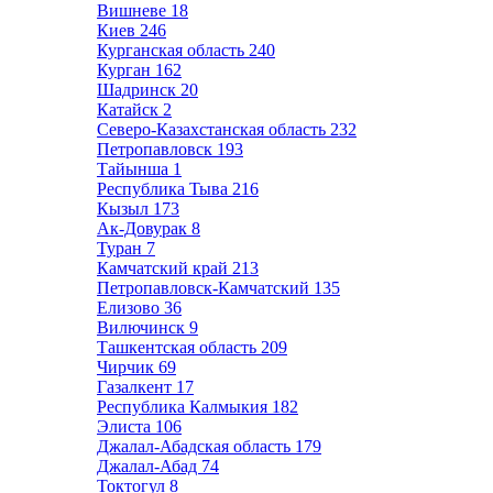
Вишневе
18
Киев
246
Курганская область
240
Курган
162
Шадринск
20
Катайск
2
Северо-Казахстанская область
232
Петропавловск
193
Тайынша
1
Республика Тыва
216
Кызыл
173
Ак-Довурак
8
Туран
7
Камчатский край
213
Петропавловск-Камчатский
135
Елизово
36
Вилючинск
9
Ташкентская область
209
Чирчик
69
Газалкент
17
Республика Калмыкия
182
Элиста
106
Джалал-Абадская область
179
Джалал-Абад
74
Токтогул
8