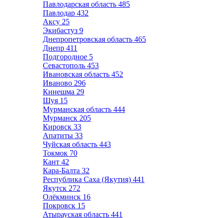
Павлодарская область
485
Павлодар
432
Аксу
25
Экибастуз
9
Днепропетровская область
465
Днепр
411
Подгородное
5
Севастополь
453
Ивановская область
452
Иваново
296
Кинешма
29
Шуя
15
Мурманская область
444
Мурманск
205
Кировск
33
Апатиты
33
Чуйская область
443
Токмок
70
Кант
42
Кара-Балта
32
Республика Саха (Якутия)
441
Якутск
272
Олёкминск
16
Покровск
15
Атырауская область
441