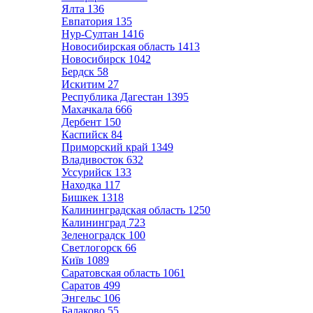
Ялта
136
Евпатория
135
Нур-Султан
1416
Новосибирская область
1413
Новосибирск
1042
Бердск
58
Искитим
27
Республика Дагестан
1395
Махачкала
666
Дербент
150
Каспийск
84
Приморский край
1349
Владивосток
632
Уссурийск
133
Находка
117
Бишкек
1318
Калининградская область
1250
Калининград
723
Зеленоградск
100
Светлогорск
66
Київ
1089
Саратовская область
1061
Саратов
499
Энгельс
106
Балаково
55