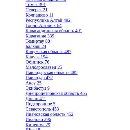
Томск
391
Северск
21
Колпашево
11
Республика Алтай
492
Горно-Алтайск
64
Карагандинская область
491
Караганда
339
Темиртау
88
Балхаш
24
Калужская область
487
Калуга
194
Обнинск
76
Малоярославец
25
Павлодарская область
485
Павлодар
432
Аксу
25
Экибастуз
9
Днепропетровская область
465
Днепр
411
Подгородное
5
Севастополь
453
Ивановская область
452
Иваново
296
Кинешма
29
Шуя
15