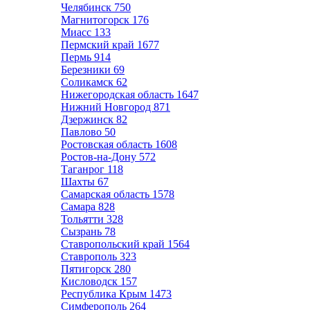
Челябинск
750
Магнитогорск
176
Миасс
133
Пермский край
1677
Пермь
914
Березники
69
Соликамск
62
Нижегородская область
1647
Нижний Новгород
871
Дзержинск
82
Павлово
50
Ростовская область
1608
Ростов-на-Дону
572
Таганрог
118
Шахты
67
Самарская область
1578
Самара
828
Тольятти
328
Сызрань
78
Ставропольский край
1564
Ставрополь
323
Пятигорск
280
Кисловодск
157
Республика Крым
1473
Симферополь
264