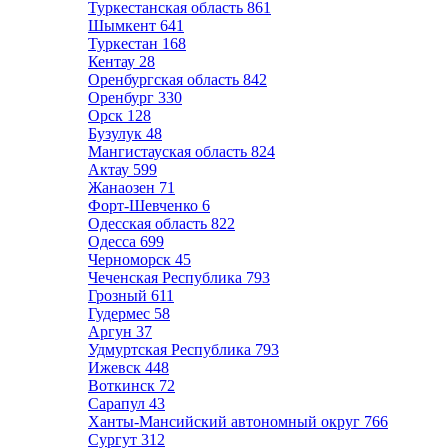
Туркестанская область
861
Шымкент
641
Туркестан
168
Кентау
28
Оренбургская область
842
Оренбург
330
Орск
128
Бузулук
48
Мангистауская область
824
Актау
599
Жанаозен
71
Форт-Шевченко
6
Одесская область
822
Одесса
699
Черноморск
45
Чеченская Республика
793
Грозный
611
Гудермес
58
Аргун
37
Удмуртская Республика
793
Ижевск
448
Воткинск
72
Сарапул
43
Ханты-Мансийский автономный округ
766
Сургут
312