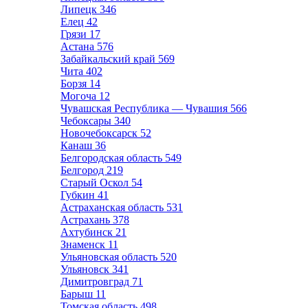
Липецк
346
Елец
42
Грязи
17
Астана
576
Забайкальский край
569
Чита
402
Борзя
14
Могоча
12
Чувашская Республика — Чувашия
566
Чебоксары
340
Новочебоксарск
52
Канаш
36
Белгородская область
549
Белгород
219
Старый Оскол
54
Губкин
41
Астраханская область
531
Астрахань
378
Ахтубинск
21
Знаменск
11
Ульяновская область
520
Ульяновск
341
Димитровград
71
Барыш
11
Томская область
498