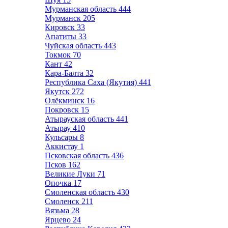
Мурманская область
444
Мурманск
205
Кировск
33
Апатиты
33
Чуйская область
443
Токмок
70
Кант
42
Кара-Балта
32
Республика Саха (Якутия)
441
Якутск
272
Олёкминск
16
Покровск
15
Атырауская область
441
Атырау
410
Кульсары
8
Аккистау
1
Псковская область
436
Псков
162
Великие Луки
71
Опочка
17
Смоленская область
430
Смоленск
211
Вязьма
28
Ярцево
24