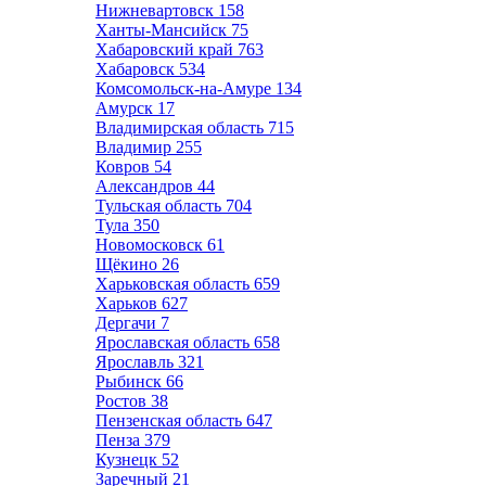
Нижневартовск
158
Ханты-Мансийск
75
Хабаровский край
763
Хабаровск
534
Комсомольск-на-Амуре
134
Амурск
17
Владимирская область
715
Владимир
255
Ковров
54
Александров
44
Тульская область
704
Тула
350
Новомосковск
61
Щёкино
26
Харьковская область
659
Харьков
627
Дергачи
7
Ярославская область
658
Ярославль
321
Рыбинск
66
Ростов
38
Пензенская область
647
Пенза
379
Кузнецк
52
Заречный
21