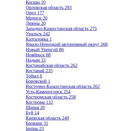
Косшы
10
Орловская область
293
Орел
177
Мценск
20
Ливны
20
Западно-Казахстанская область
275
Уральск
242
Казталовка
1
Ямало-Ненецкий автономный округ
268
Новый Уренгой
86
Ноябрьск
68
Надым
33
Костанайская область
262
Костанай
235
Тобыл
6
Боровской
1
Восточно-Казахстанская область
262
Усть-Каменогорск
254
Костромская область
258
Кострома
132
Шарья
20
Буй
14
Киевская область
249
Бровари
31
Ірпінь
23