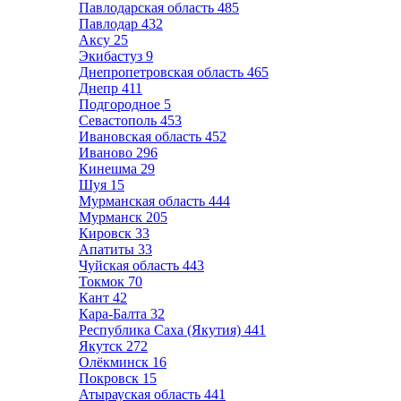
Павлодарская область
485
Павлодар
432
Аксу
25
Экибастуз
9
Днепропетровская область
465
Днепр
411
Подгородное
5
Севастополь
453
Ивановская область
452
Иваново
296
Кинешма
29
Шуя
15
Мурманская область
444
Мурманск
205
Кировск
33
Апатиты
33
Чуйская область
443
Токмок
70
Кант
42
Кара-Балта
32
Республика Саха (Якутия)
441
Якутск
272
Олёкминск
16
Покровск
15
Атырауская область
441