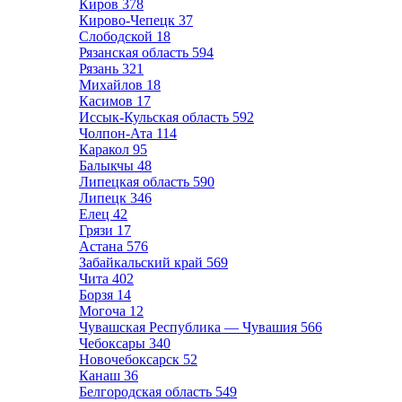
Киров
378
Кирово-Чепецк
37
Слободской
18
Рязанская область
594
Рязань
321
Михайлов
18
Касимов
17
Иссык-Кульская область
592
Чолпон-Ата
114
Каракол
95
Балыкчы
48
Липецкая область
590
Липецк
346
Елец
42
Грязи
17
Астана
576
Забайкальский край
569
Чита
402
Борзя
14
Могоча
12
Чувашская Республика — Чувашия
566
Чебоксары
340
Новочебоксарск
52
Канаш
36
Белгородская область
549