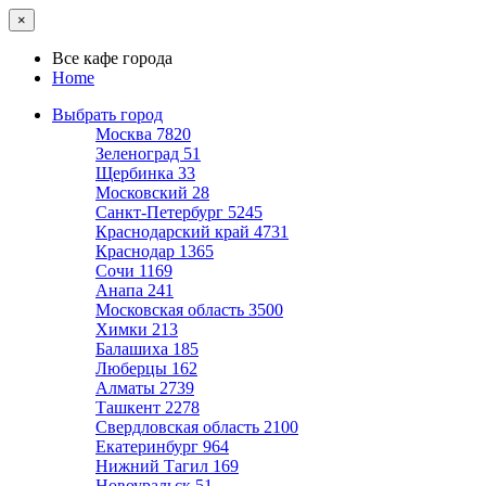
×
Все кафе города
Home
Выбрать город
Москва
7820
Зеленоград
51
Щербинка
33
Московский
28
Санкт-Петербург
5245
Краснодарский край
4731
Краснодар
1365
Сочи
1169
Анапа
241
Московская область
3500
Химки
213
Балашиха
185
Люберцы
162
Алматы
2739
Ташкент
2278
Свердловская область
2100
Екатеринбург
964
Нижний Тагил
169
Новоуральск
51