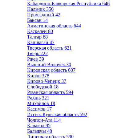
Кабардино-Балкарская Республика
646
Нальчик
356
Прохладный
42
Баксан
14
Алматинская область
644
Каскелен
80
Талгар
68
Капшагай
47
Тверская область
621
Тверь
222
Ржев
39
Вышний Волочёк
30
Кировская область
607
Киров
378
Кирово-Чепецк
37
Слободской
18
Рязанская область
594
Рязань
321
Михайлов
18
Касимов
17
Иссык-Кульская область
592
Чолпон-Ата
114
Каракол
95
Балыкчы
48
Липецкая область
590