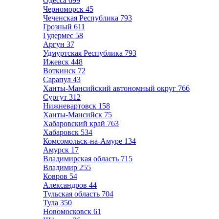
Одесса
699
Черноморск
45
Чеченская Республика
793
Грозный
611
Гудермес
58
Аргун
37
Удмуртская Республика
793
Ижевск
448
Воткинск
72
Сарапул
43
Ханты-Мансийский автономный округ
766
Сургут
312
Нижневартовск
158
Ханты-Мансийск
75
Хабаровский край
763
Хабаровск
534
Комсомольск-на-Амуре
134
Амурск
17
Владимирская область
715
Владимир
255
Ковров
54
Александров
44
Тульская область
704
Тула
350
Новомосковск
61