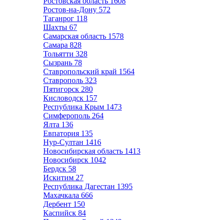
Ростовская область
1608
Ростов-на-Дону
572
Таганрог
118
Шахты
67
Самарская область
1578
Самара
828
Тольятти
328
Сызрань
78
Ставропольский край
1564
Ставрополь
323
Пятигорск
280
Кисловодск
157
Республика Крым
1473
Симферополь
264
Ялта
136
Евпатория
135
Нур-Султан
1416
Новосибирская область
1413
Новосибирск
1042
Бердск
58
Искитим
27
Республика Дагестан
1395
Махачкала
666
Дербент
150
Каспийск
84