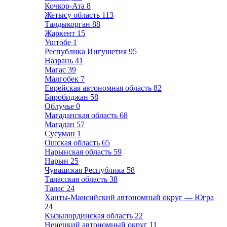
Кочкор-Ата
8
Жетысу область
113
Талдыкорган
88
Жаркент
15
Уштобе
1
Республика Ингушетия
95
Назрань
41
Магас
39
Малгобек
7
Еврейская автономная область
82
Биробиджан
58
Облучье
0
Магаданская область
68
Магадан
57
Сусуман
1
Ошская область
65
Нарынская область
59
Нарын
25
Чувашская Республика
58
Таласская область
38
Талас
24
Ханты-Мансийский автономный округ — Югра
24
Кызылординская область
22
Ненецкий автономный округ
11