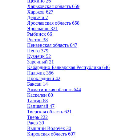
Щёкино
26
Харьковская область
659
Харьков
627
Дергачи
7
Ярославская область
658
Ярославль
321
Рыбинск
66
Ростов
38
Пензенская область
647
Пенза
379
Кузнецк
52
Заречный
21
Кабардино-Балкарская Республика
646
Нальчик
356
Прохладный
42
Баксан
14
Алматинская область
644
Каскелен
80
Талгар
68
Капшагай
47
Тверская область
621
Тверь
222
Ржев
39
Вышний Волочёк
30
Кировская область
607