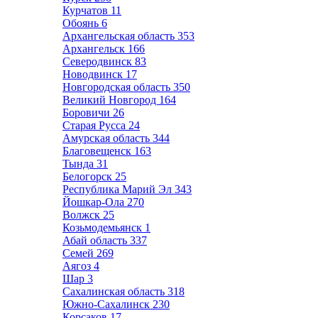
Курчатов
11
Обоянь
6
Архангельская область
353
Архангельск
166
Северодвинск
83
Новодвинск
17
Новгородская область
350
Великий Новгород
164
Боровичи
26
Старая Русса
24
Амурская область
344
Благовещенск
163
Тында
31
Белогорск
25
Республика Марий Эл
343
Йошкар-Ола
270
Волжск
25
Козьмодемьянск
1
Абай область
337
Семей
269
Аягоз
4
Шар
3
Сахалинская область
318
Южно-Сахалинск
230
Корсаков
17