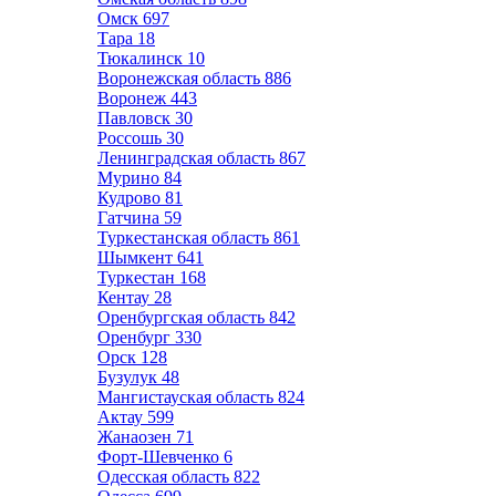
Омск
697
Тара
18
Тюкалинск
10
Воронежская область
886
Воронеж
443
Павловск
30
Россошь
30
Ленинградская область
867
Мурино
84
Кудрово
81
Гатчина
59
Туркестанская область
861
Шымкент
641
Туркестан
168
Кентау
28
Оренбургская область
842
Оренбург
330
Орск
128
Бузулук
48
Мангистауская область
824
Актау
599
Жанаозен
71
Форт-Шевченко
6
Одесская область
822