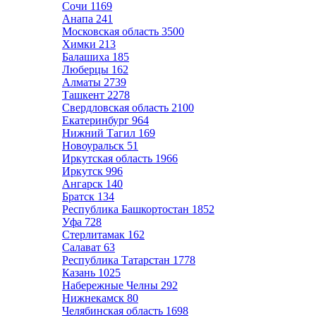
Сочи
1169
Анапа
241
Московская область
3500
Химки
213
Балашиха
185
Люберцы
162
Алматы
2739
Ташкент
2278
Свердловская область
2100
Екатеринбург
964
Нижний Тагил
169
Новоуральск
51
Иркутская область
1966
Иркутск
996
Ангарск
140
Братск
134
Республика Башкортостан
1852
Уфа
728
Стерлитамак
162
Салават
63
Республика Татарстан
1778
Казань
1025
Набережные Челны
292
Нижнекамск
80
Челябинская область
1698