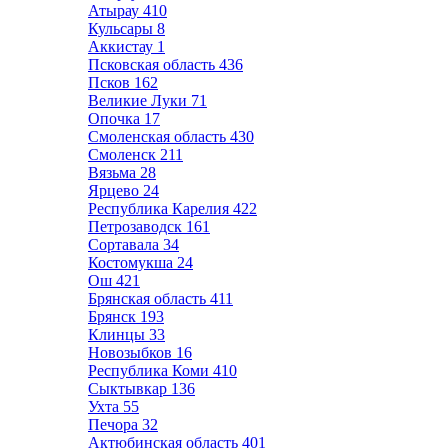
Атырау
410
Кульсары
8
Аккистау
1
Псковская область
436
Псков
162
Великие Луки
71
Опочка
17
Смоленская область
430
Смоленск
211
Вязьма
28
Ярцево
24
Республика Карелия
422
Петрозаводск
161
Сортавала
34
Костомукша
24
Ош
421
Брянская область
411
Брянск
193
Клинцы
33
Новозыбков
16
Республика Коми
410
Сыктывкар
136
Ухта
55
Печора
32
Актюбинская область
401