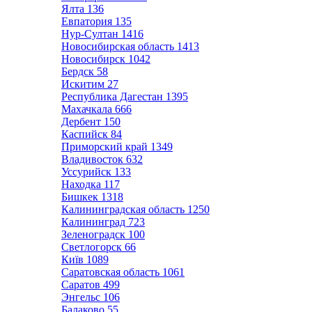
Ялта
136
Евпатория
135
Нур-Султан
1416
Новосибирская область
1413
Новосибирск
1042
Бердск
58
Искитим
27
Республика Дагестан
1395
Махачкала
666
Дербент
150
Каспийск
84
Приморский край
1349
Владивосток
632
Уссурийск
133
Находка
117
Бишкек
1318
Калининградская область
1250
Калининград
723
Зеленоградск
100
Светлогорск
66
Київ
1089
Саратовская область
1061
Саратов
499
Энгельс
106
Балаково
55