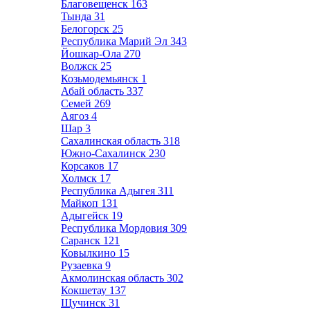
Благовещенск
163
Тында
31
Белогорск
25
Республика Марий Эл
343
Йошкар-Ола
270
Волжск
25
Козьмодемьянск
1
Абай область
337
Семей
269
Аягоз
4
Шар
3
Сахалинская область
318
Южно-Сахалинск
230
Корсаков
17
Холмск
17
Республика Адыгея
311
Майкоп
131
Адыгейск
19
Республика Мордовия
309
Саранск
121
Ковылкино
15
Рузаевка
9
Акмолинская область
302
Кокшетау
137
Щучинск
31