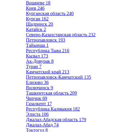
Вишневе
18
Киев
246
Курганская область
240
Курган
162
Шадринск
20
Катайск
2
Северо-Казахстанская область
232
Петропавловск
193
Тайынша
1
Республика Тыва
216
Кызыл
173
Ак-Довурак
8
Туран
7
Камчатский край
213
Петропавловск-Камчатский
135
Елизово
36
Вилючинск
9
Ташкентская область
209
Чирчик
69
Газалкент
17
Республика Калмыкия
182
Элиста
106
Джалал-Абадская область
179
Джалал-Абад
74
Токтогул
8