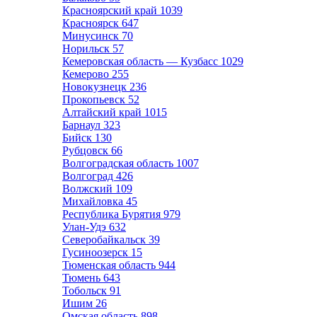
Красноярский край
1039
Красноярск
647
Минусинск
70
Норильск
57
Кемеровская область — Кузбасс
1029
Кемерово
255
Новокузнецк
236
Прокопьевск
52
Алтайский край
1015
Барнаул
323
Бийск
130
Рубцовск
66
Волгоградская область
1007
Волгоград
426
Волжский
109
Михайловка
45
Республика Бурятия
979
Улан-Удэ
632
Северобайкальск
39
Гусиноозерск
15
Тюменская область
944
Тюмень
643
Тобольск
91
Ишим
26
Омская область
898