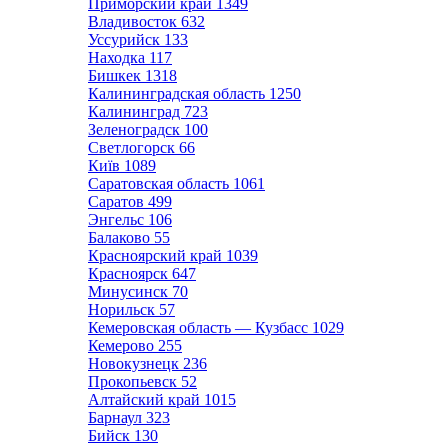
Приморский край
1349
Владивосток
632
Уссурийск
133
Находка
117
Бишкек
1318
Калининградская область
1250
Калининград
723
Зеленоградск
100
Светлогорск
66
Київ
1089
Саратовская область
1061
Саратов
499
Энгельс
106
Балаково
55
Красноярский край
1039
Красноярск
647
Минусинск
70
Норильск
57
Кемеровская область — Кузбасс
1029
Кемерово
255
Новокузнецк
236
Прокопьевск
52
Алтайский край
1015
Барнаул
323
Бийск
130