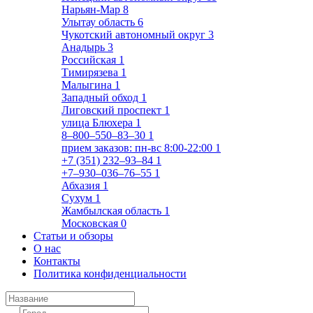
Нарьян-Мар
8
Улытау область
6
Чукотский автономный округ
3
Анадырь
3
Российская
1
Тимирязева
1
Малыгина
1
Западный обход
1
Лиговский проспект
1
улица Блюхера
1
8‒800‒550‒83‒30
1
прием заказов: пн-вс 8:00-22:00
1
+7 (351) 232‒93‒84
1
+7‒930‒036‒76‒55
1
Абхазия
1
Сухум
1
Жамбылская область
1
Московская
0
Статьи и обзоры
О нас
Контакты
Политика конфиденциальности