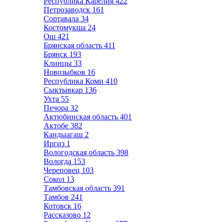
Республика Карелия
422
Петрозаводск
161
Сортавала
34
Костомукша
24
Ош
421
Брянская область
411
Брянск
193
Клинцы
33
Новозыбков
16
Республика Коми
410
Сыктывкар
136
Ухта
55
Печора
32
Актюбинская область
401
Актобе
382
Кандыагаш
2
Иргиз
1
Вологодская область
398
Вологда
153
Череповец
103
Сокол
13
Тамбовская область
391
Тамбов
241
Котовск
16
Рассказово
12