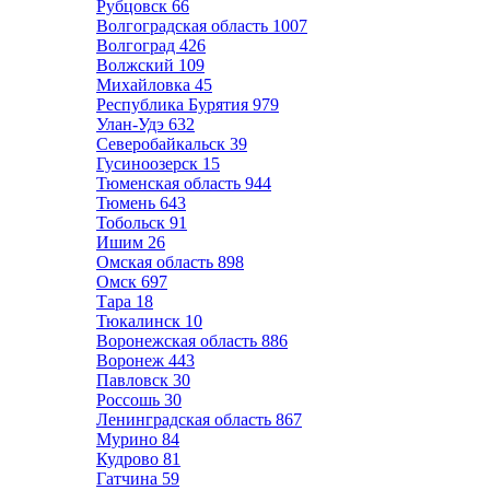
Рубцовск
66
Волгоградская область
1007
Волгоград
426
Волжский
109
Михайловка
45
Республика Бурятия
979
Улан-Удэ
632
Северобайкальск
39
Гусиноозерск
15
Тюменская область
944
Тюмень
643
Тобольск
91
Ишим
26
Омская область
898
Омск
697
Тара
18
Тюкалинск
10
Воронежская область
886
Воронеж
443
Павловск
30
Россошь
30
Ленинградская область
867
Мурино
84
Кудрово
81
Гатчина
59