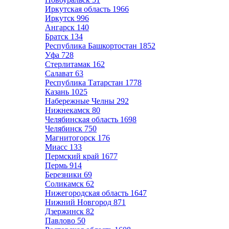
Иркутская область
1966
Иркутск
996
Ангарск
140
Братск
134
Республика Башкортостан
1852
Уфа
728
Стерлитамак
162
Салават
63
Республика Татарстан
1778
Казань
1025
Набережные Челны
292
Нижнекамск
80
Челябинская область
1698
Челябинск
750
Магнитогорск
176
Миасс
133
Пермский край
1677
Пермь
914
Березники
69
Соликамск
62
Нижегородская область
1647
Нижний Новгород
871
Дзержинск
82
Павлово
50