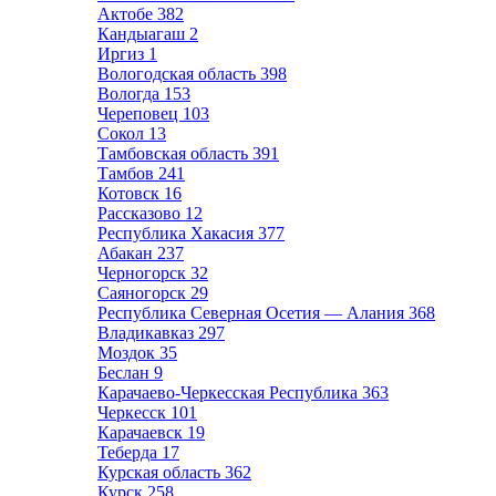
Актобе
382
Кандыагаш
2
Иргиз
1
Вологодская область
398
Вологда
153
Череповец
103
Сокол
13
Тамбовская область
391
Тамбов
241
Котовск
16
Рассказово
12
Республика Хакасия
377
Абакан
237
Черногорск
32
Саяногорск
29
Республика Северная Осетия — Алания
368
Владикавказ
297
Моздок
35
Беслан
9
Карачаево-Черкесская Республика
363
Черкесск
101
Карачаевск
19
Теберда
17
Курская область
362
Курск
258