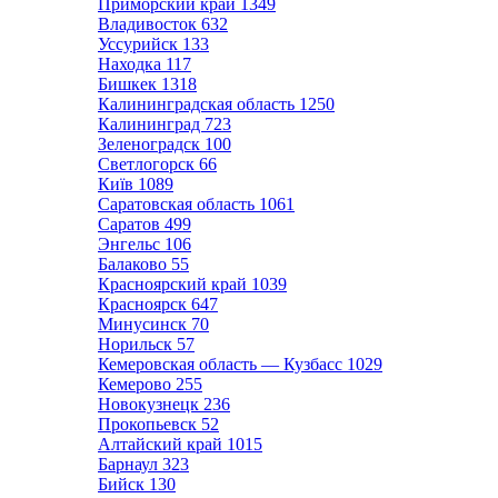
Приморский край
1349
Владивосток
632
Уссурийск
133
Находка
117
Бишкек
1318
Калининградская область
1250
Калининград
723
Зеленоградск
100
Светлогорск
66
Київ
1089
Саратовская область
1061
Саратов
499
Энгельс
106
Балаково
55
Красноярский край
1039
Красноярск
647
Минусинск
70
Норильск
57
Кемеровская область — Кузбасс
1029
Кемерово
255
Новокузнецк
236
Прокопьевск
52
Алтайский край
1015
Барнаул
323
Бийск
130