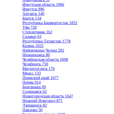
Иркутская область
1966
Иркутск
996
Ангарск
140
Братск
134
Республика Башкортостан
1852
Уфа
728
Стерлитамак
162
Салават
63
Республика Татарстан
1778
Казань
1025
Набережные Челны
292
Нижнекамск
80
Челябинская область
1698
Челябинск
750
Магнитогорск
176
Миасс
133
Пермский край
1677
Пермь
914
Березники
69
Соликамск
62
Нижегородская область
1647
Нижний Новгород
871
Дзержинск
82
Павлово
50