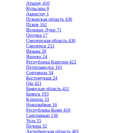
Атырау
410
Кульсары
8
Аккистау
1
Псковская область
436
Псков
162
Великие Луки
71
Опочка
17
Смоленская область
430
Смоленск
211
Вязьма
28
Ярцево
24
Республика Карелия
422
Петрозаводск
161
Сортавала
34
Костомукша
24
Ош
421
Брянская область
411
Брянск
193
Клинцы
33
Новозыбков
16
Республика Коми
410
Сыктывкар
136
Ухта
55
Печора
32
Актюбинская область
401