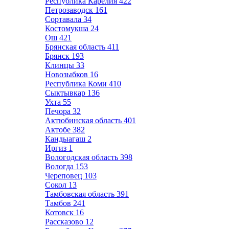
Республика Карелия
422
Петрозаводск
161
Сортавала
34
Костомукша
24
Ош
421
Брянская область
411
Брянск
193
Клинцы
33
Новозыбков
16
Республика Коми
410
Сыктывкар
136
Ухта
55
Печора
32
Актюбинская область
401
Актобе
382
Кандыагаш
2
Иргиз
1
Вологодская область
398
Вологда
153
Череповец
103
Сокол
13
Тамбовская область
391
Тамбов
241
Котовск
16
Рассказово
12