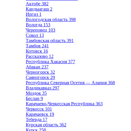
Актобе
382
Кандыагаш
2
Иргиз
1
Вологодская область
398
Вологда
153
Череповец
103
Сокол
13
Тамбовская область
391
Тамбов
241
Котовск
16
Рассказово
12
Республика Хакасия
377
Абакан
237
Черногорск
32
Саяногорск
29
Республика Северная Осетия — Алания
368
Владикавказ
297
Моздок
35
Беслан
9
Карачаево-Черкесская Республика
363
Черкесск
101
Карачаевск
19
Теберда
17
Курская область
362
Курск
258