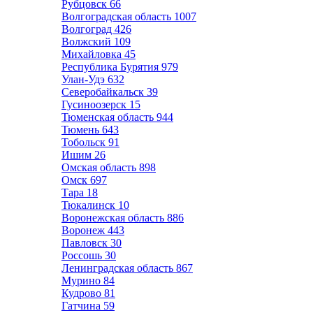
Рубцовск
66
Волгоградская область
1007
Волгоград
426
Волжский
109
Михайловка
45
Республика Бурятия
979
Улан-Удэ
632
Северобайкальск
39
Гусиноозерск
15
Тюменская область
944
Тюмень
643
Тобольск
91
Ишим
26
Омская область
898
Омск
697
Тара
18
Тюкалинск
10
Воронежская область
886
Воронеж
443
Павловск
30
Россошь
30
Ленинградская область
867
Мурино
84
Кудрово
81
Гатчина
59