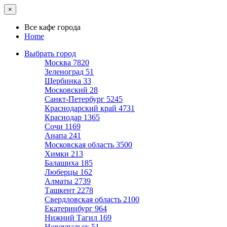
×
Все кафе города
Home
Выбрать город
Москва
7820
Зеленоград
51
Щербинка
33
Московский
28
Санкт-Петербург
5245
Краснодарский край
4731
Краснодар
1365
Сочи
1169
Анапа
241
Московская область
3500
Химки
213
Балашиха
185
Люберцы
162
Алматы
2739
Ташкент
2278
Свердловская область
2100
Екатеринбург
964
Нижний Тагил
169
Новоуральск
51