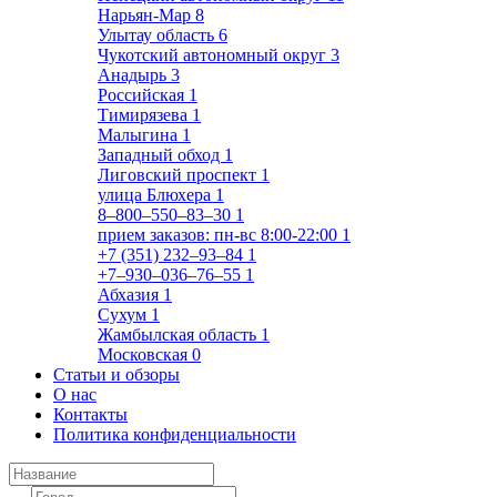
Нарьян-Мар
8
Улытау область
6
Чукотский автономный округ
3
Анадырь
3
Российская
1
Тимирязева
1
Малыгина
1
Западный обход
1
Лиговский проспект
1
улица Блюхера
1
8‒800‒550‒83‒30
1
прием заказов: пн-вс 8:00-22:00
1
+7 (351) 232‒93‒84
1
+7‒930‒036‒76‒55
1
Абхазия
1
Сухум
1
Жамбылская область
1
Московская
0
Статьи и обзоры
О нас
Контакты
Политика конфиденциальности