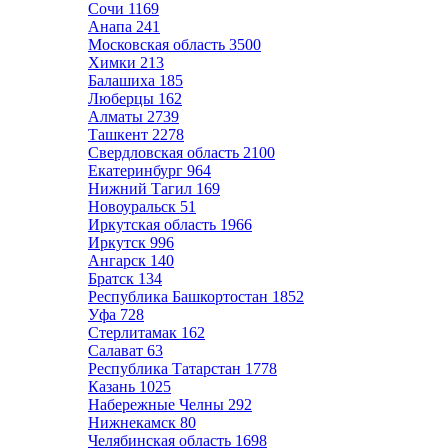
Сочи
1169
Анапа
241
Московская область
3500
Химки
213
Балашиха
185
Люберцы
162
Алматы
2739
Ташкент
2278
Свердловская область
2100
Екатеринбург
964
Нижний Тагил
169
Новоуральск
51
Иркутская область
1966
Иркутск
996
Ангарск
140
Братск
134
Республика Башкортостан
1852
Уфа
728
Стерлитамак
162
Салават
63
Республика Татарстан
1778
Казань
1025
Набережные Челны
292
Нижнекамск
80
Челябинская область
1698