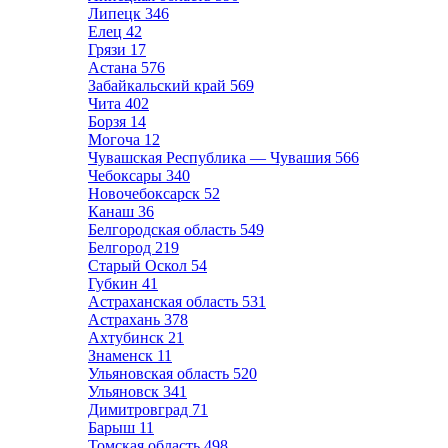
Липецк
346
Елец
42
Грязи
17
Астана
576
Забайкальский край
569
Чита
402
Борзя
14
Могоча
12
Чувашская Республика — Чувашия
566
Чебоксары
340
Новочебоксарск
52
Канаш
36
Белгородская область
549
Белгород
219
Старый Оскол
54
Губкин
41
Астраханская область
531
Астрахань
378
Ахтубинск
21
Знаменск
11
Ульяновская область
520
Ульяновск
341
Димитровград
71
Барыш
11
Томская область
498