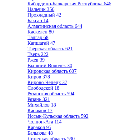
Кабардино-Балкарская Республика
646
Нальчик
356
Прохладный
42
Баксан
14
Алматинская область
644
Каскелен
80
Талгар
68
Капшагай
47
Тверская область
621
Тверь
222
Ржев
39
Вышний Волочёк
30
Кировская область
607
Киров
378
Кирово-Чепецк
37
Слободской
18
Рязанская область
594
Рязань
321
Михайлов
18
Касимов
17
Иссык-Кульская область
592
Чолпон-Ата
114
Каракол
95
Балыкчы
48
Липецкая область
590