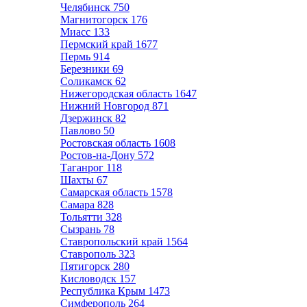
Челябинск
750
Магнитогорск
176
Миасс
133
Пермский край
1677
Пермь
914
Березники
69
Соликамск
62
Нижегородская область
1647
Нижний Новгород
871
Дзержинск
82
Павлово
50
Ростовская область
1608
Ростов-на-Дону
572
Таганрог
118
Шахты
67
Самарская область
1578
Самара
828
Тольятти
328
Сызрань
78
Ставропольский край
1564
Ставрополь
323
Пятигорск
280
Кисловодск
157
Республика Крым
1473
Симферополь
264