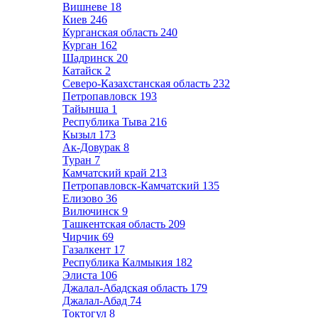
Вишневе
18
Киев
246
Курганская область
240
Курган
162
Шадринск
20
Катайск
2
Северо-Казахстанская область
232
Петропавловск
193
Тайынша
1
Республика Тыва
216
Кызыл
173
Ак-Довурак
8
Туран
7
Камчатский край
213
Петропавловск-Камчатский
135
Елизово
36
Вилючинск
9
Ташкентская область
209
Чирчик
69
Газалкент
17
Республика Калмыкия
182
Элиста
106
Джалал-Абадская область
179
Джалал-Абад
74
Токтогул
8