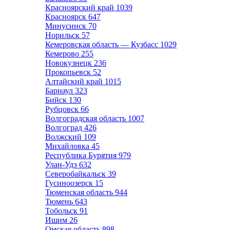
Красноярский край
1039
Красноярск
647
Минусинск
70
Норильск
57
Кемеровская область — Кузбасс
1029
Кемерово
255
Новокузнецк
236
Прокопьевск
52
Алтайский край
1015
Барнаул
323
Бийск
130
Рубцовск
66
Волгоградская область
1007
Волгоград
426
Волжский
109
Михайловка
45
Республика Бурятия
979
Улан-Удэ
632
Северобайкальск
39
Гусиноозерск
15
Тюменская область
944
Тюмень
643
Тобольск
91
Ишим
26
Омская область
898