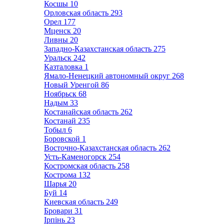
Косшы
10
Орловская область
293
Орел
177
Мценск
20
Ливны
20
Западно-Казахстанская область
275
Уральск
242
Казталовка
1
Ямало-Ненецкий автономный округ
268
Новый Уренгой
86
Ноябрьск
68
Надым
33
Костанайская область
262
Костанай
235
Тобыл
6
Боровской
1
Восточно-Казахстанская область
262
Усть-Каменогорск
254
Костромская область
258
Кострома
132
Шарья
20
Буй
14
Киевская область
249
Бровари
31
Ірпінь
23