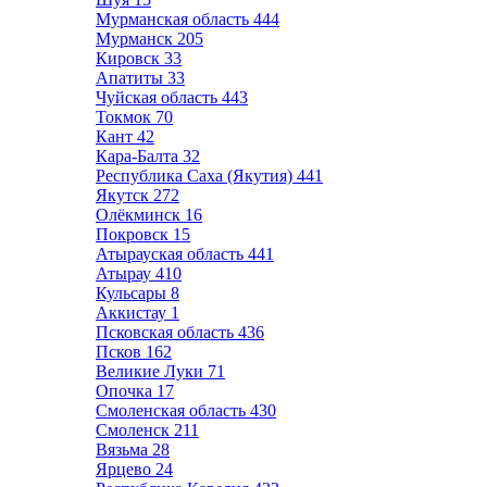
Мурманская область
444
Мурманск
205
Кировск
33
Апатиты
33
Чуйская область
443
Токмок
70
Кант
42
Кара-Балта
32
Республика Саха (Якутия)
441
Якутск
272
Олёкминск
16
Покровск
15
Атырауская область
441
Атырау
410
Кульсары
8
Аккистау
1
Псковская область
436
Псков
162
Великие Луки
71
Опочка
17
Смоленская область
430
Смоленск
211
Вязьма
28
Ярцево
24