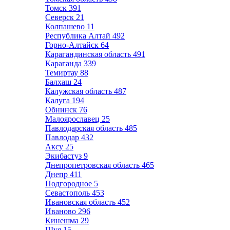
Томск
391
Северск
21
Колпашево
11
Республика Алтай
492
Горно-Алтайск
64
Карагандинская область
491
Караганда
339
Темиртау
88
Балхаш
24
Калужская область
487
Калуга
194
Обнинск
76
Малоярославец
25
Павлодарская область
485
Павлодар
432
Аксу
25
Экибастуз
9
Днепропетровская область
465
Днепр
411
Подгородное
5
Севастополь
453
Ивановская область
452
Иваново
296
Кинешма
29
Шуя
15