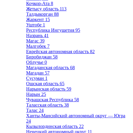
Кочкор-Ата
8
Жетысу область
113
Талдыкорган
88
Жаркент
15
Уштобе
1
Республика Ингушетия
95
Назрань
41
Магас
39
Малгобек
7
Еврейская автономная область
82
Биробиджан
58
Облучье
0
Магаданская область
68
Магадан
57
Сусуман
1
Ошская область
65
Нарынская область
59
Нарын
25
Чувашская Республика
58
Таласская область
38
Талас
24
Ханты-Мансийский автономный округ — Югра
24
Кызылординская область
22
Ненецкий автономный округ
11