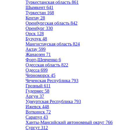
Туркестанская область
861
Шымкент
641
Туркестан
168
Кентау
28
Оренбургская область
842
Оренбург
330
Орск
128
Бузулук
48
Мангистауская область
824
Актау
599
Жанаозен
71
Форт-Шевченко
6
Одесская область
822
Одесса
699
Черноморск
45
Чеченская Республика
793
Грозный
611
Гудермес
58
Аргун
37
Удмуртская Республика
793
Ижевск
448
Воткинск
72
Сарапул
43
Ханты-Мансийский автономный округ
766
Сургут
312