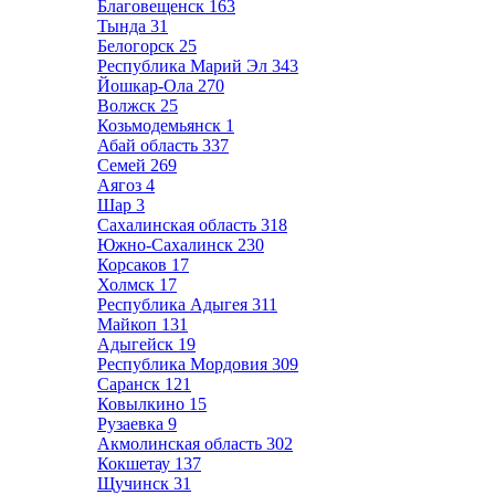
Благовещенск
163
Тында
31
Белогорск
25
Республика Марий Эл
343
Йошкар-Ола
270
Волжск
25
Козьмодемьянск
1
Абай область
337
Семей
269
Аягоз
4
Шар
3
Сахалинская область
318
Южно-Сахалинск
230
Корсаков
17
Холмск
17
Республика Адыгея
311
Майкоп
131
Адыгейск
19
Республика Мордовия
309
Саранск
121
Ковылкино
15
Рузаевка
9
Акмолинская область
302
Кокшетау
137
Щучинск
31