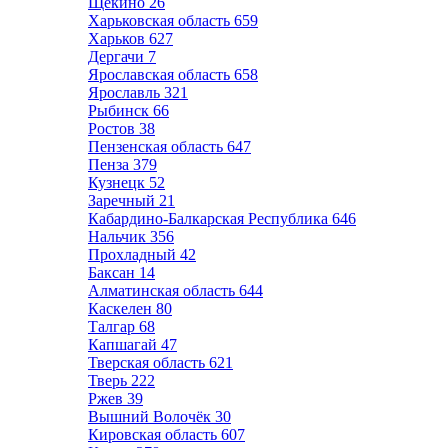
Щёкино
26
Харьковская область
659
Харьков
627
Дергачи
7
Ярославская область
658
Ярославль
321
Рыбинск
66
Ростов
38
Пензенская область
647
Пенза
379
Кузнецк
52
Заречный
21
Кабардино-Балкарская Республика
646
Нальчик
356
Прохладный
42
Баксан
14
Алматинская область
644
Каскелен
80
Талгар
68
Капшагай
47
Тверская область
621
Тверь
222
Ржев
39
Вышний Волочёк
30
Кировская область
607