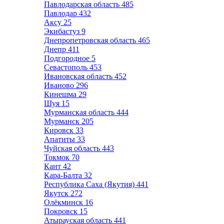
Павлодарская область
485
Павлодар
432
Аксу
25
Экибастуз
9
Днепропетровская область
465
Днепр
411
Подгородное
5
Севастополь
453
Ивановская область
452
Иваново
296
Кинешма
29
Шуя
15
Мурманская область
444
Мурманск
205
Кировск
33
Апатиты
33
Чуйская область
443
Токмок
70
Кант
42
Кара-Балта
32
Республика Саха (Якутия)
441
Якутск
272
Олёкминск
16
Покровск
15
Атырауская область
441