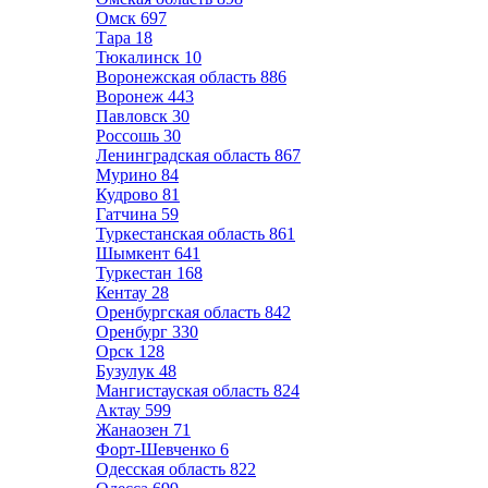
Омск
697
Тара
18
Тюкалинск
10
Воронежская область
886
Воронеж
443
Павловск
30
Россошь
30
Ленинградская область
867
Мурино
84
Кудрово
81
Гатчина
59
Туркестанская область
861
Шымкент
641
Туркестан
168
Кентау
28
Оренбургская область
842
Оренбург
330
Орск
128
Бузулук
48
Мангистауская область
824
Актау
599
Жанаозен
71
Форт-Шевченко
6
Одесская область
822