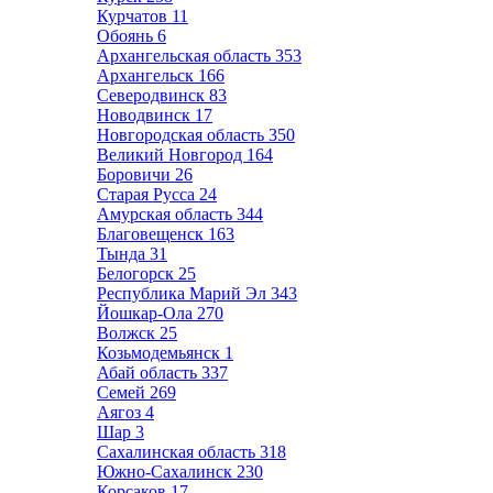
Курчатов
11
Обоянь
6
Архангельская область
353
Архангельск
166
Северодвинск
83
Новодвинск
17
Новгородская область
350
Великий Новгород
164
Боровичи
26
Старая Русса
24
Амурская область
344
Благовещенск
163
Тында
31
Белогорск
25
Республика Марий Эл
343
Йошкар-Ола
270
Волжск
25
Козьмодемьянск
1
Абай область
337
Семей
269
Аягоз
4
Шар
3
Сахалинская область
318
Южно-Сахалинск
230
Корсаков
17