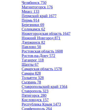
Челябинск
750
Магнитогорск
176
Миасс
133
Пермский край
1677
Пермь
914
Березники
69
Соликамск
62
Нижегородская область
1647
Нижний Новгород
871
Дзержинск
82
Павлово
50
Ростовская область
1608
Ростов-на-Дону
572
Таганрог
118
Шахты
67
Самарская область
1578
Самара
828
Тольятти
328
Сызрань
78
Ставропольский край
1564
Ставрополь
323
Пятигорск
280
Кисловодск
157
Республика Крым
1473
Симферополь
264