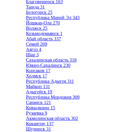
Благовещенск
163
Тында
31
Белогорск
25
Республика Марий Эл
343
Йошкар-Ола
270
Волжск
25
Козьмодемьянск
1
Абай область
337
Семей
269
Аягоз
4
Шар
3
Сахалинская область
318
Южно-Сахалинск
230
Корсаков
17
Холмск
17
Республика Адыгея
311
Майкоп
131
Адыгейск
19
Республика Мордовия
309
Саранск
121
Ковылкино
15
Рузаевка
9
Акмолинская область
302
Кокшетау
137
Щучинск
31