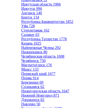
Иркутская область
1966
Иркутск
996
Ангарск
140
Братск
134
Республика Башкортостан
1852
Уфа
728
Стерлитамак
162
Салават
63
Республика Татарстан
1778
Казань
1025
Набережные Челны
292
Нижнекамск
80
Челябинская область
1698
Челябинск
750
Магнитогорск
176
Миасс
133
Пермский край
1677
Пермь
914
Березники
69
Соликамск
62
Нижегородская область
1647
Нижний Новгород
871
Дзержинск
82
Павлово
50