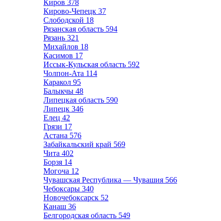
Киров
378
Кирово-Чепецк
37
Слободской
18
Рязанская область
594
Рязань
321
Михайлов
18
Касимов
17
Иссык-Кульская область
592
Чолпон-Ата
114
Каракол
95
Балыкчы
48
Липецкая область
590
Липецк
346
Елец
42
Грязи
17
Астана
576
Забайкальский край
569
Чита
402
Борзя
14
Могоча
12
Чувашская Республика — Чувашия
566
Чебоксары
340
Новочебоксарск
52
Канаш
36
Белгородская область
549