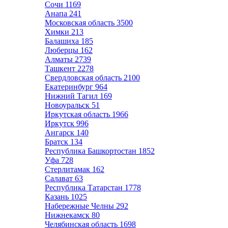
Сочи
1169
Анапа
241
Московская область
3500
Химки
213
Балашиха
185
Люберцы
162
Алматы
2739
Ташкент
2278
Свердловская область
2100
Екатеринбург
964
Нижний Тагил
169
Новоуральск
51
Иркутская область
1966
Иркутск
996
Ангарск
140
Братск
134
Республика Башкортостан
1852
Уфа
728
Стерлитамак
162
Салават
63
Республика Татарстан
1778
Казань
1025
Набережные Челны
292
Нижнекамск
80
Челябинская область
1698