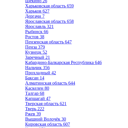
Щёкино
26
Харьковская область
659
Харьков
627
Дергачи
7
Ярославская область
658
Ярославль
321
Рыбинск
66
Ростов
38
Пензенская область
647
Пенза
379
Кузнецк
52
Заречный
21
Кабардино-Балкарская Республика
646
Нальчик
356
Прохладный
42
Баксан
14
Алматинская область
644
Каскелен
80
Талгар
68
Капшагай
47
Тверская область
621
Тверь
222
Ржев
39
Вышний Волочёк
30
Кировская область
607