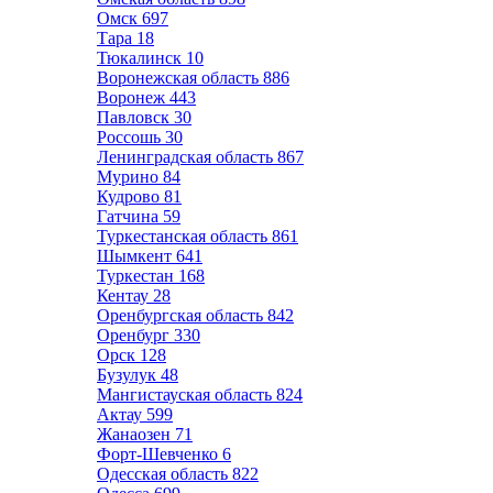
Омск
697
Тара
18
Тюкалинск
10
Воронежская область
886
Воронеж
443
Павловск
30
Россошь
30
Ленинградская область
867
Мурино
84
Кудрово
81
Гатчина
59
Туркестанская область
861
Шымкент
641
Туркестан
168
Кентау
28
Оренбургская область
842
Оренбург
330
Орск
128
Бузулук
48
Мангистауская область
824
Актау
599
Жанаозен
71
Форт-Шевченко
6
Одесская область
822