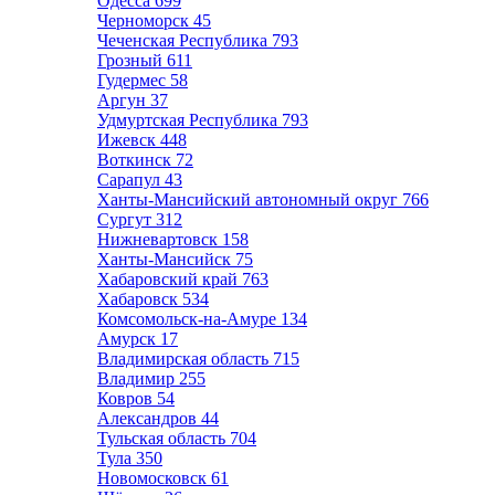
Одесса
699
Черноморск
45
Чеченская Республика
793
Грозный
611
Гудермес
58
Аргун
37
Удмуртская Республика
793
Ижевск
448
Воткинск
72
Сарапул
43
Ханты-Мансийский автономный округ
766
Сургут
312
Нижневартовск
158
Ханты-Мансийск
75
Хабаровский край
763
Хабаровск
534
Комсомольск-на-Амуре
134
Амурск
17
Владимирская область
715
Владимир
255
Ковров
54
Александров
44
Тульская область
704
Тула
350
Новомосковск
61