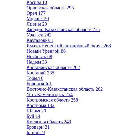
Косшы
10
Орловская область
293
Орел
177
Мценск
20
Ливны
20
Западно-Казахстанская область
275
Уральск
242
Казталовка
1
Ямало-Ненецкий автономный округ
268
Новый Уренгой
86
Ноябрьск
68
Надым
33
Костанайская область
262
Костанай
235
Тобыл
6
Боровской
1
Восточно-Казахстанская область
262
Усть-Каменогорск
254
Костромская область
258
Кострома
132
Шарья
20
Буй
14
Киевская область
249
Бровари
31
Ірпінь
23