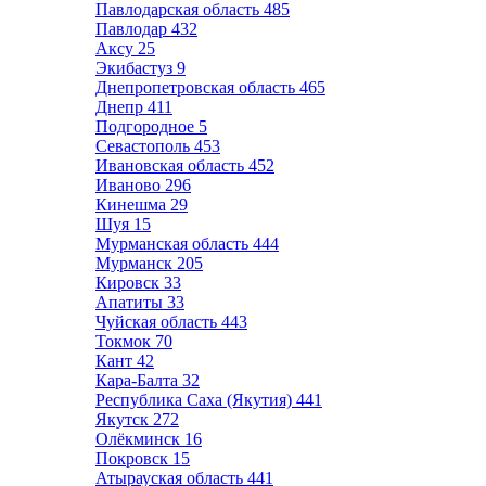
Павлодарская область
485
Павлодар
432
Аксу
25
Экибастуз
9
Днепропетровская область
465
Днепр
411
Подгородное
5
Севастополь
453
Ивановская область
452
Иваново
296
Кинешма
29
Шуя
15
Мурманская область
444
Мурманск
205
Кировск
33
Апатиты
33
Чуйская область
443
Токмок
70
Кант
42
Кара-Балта
32
Республика Саха (Якутия)
441
Якутск
272
Олёкминск
16
Покровск
15
Атырауская область
441