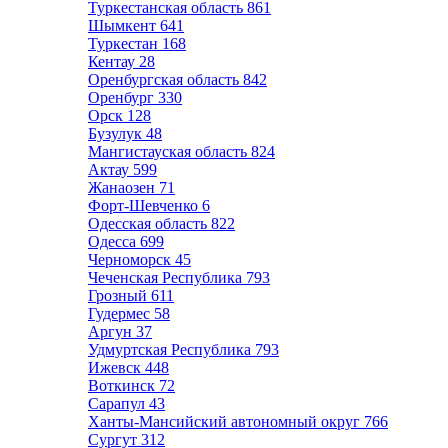
Туркестанская область
861
Шымкент
641
Туркестан
168
Кентау
28
Оренбургская область
842
Оренбург
330
Орск
128
Бузулук
48
Мангистауская область
824
Актау
599
Жанаозен
71
Форт-Шевченко
6
Одесская область
822
Одесса
699
Черноморск
45
Чеченская Республика
793
Грозный
611
Гудермес
58
Аргун
37
Удмуртская Республика
793
Ижевск
448
Воткинск
72
Сарапул
43
Ханты-Мансийский автономный округ
766
Сургут
312