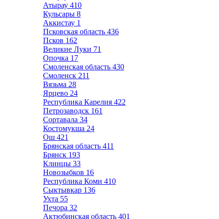
Атырау
410
Кульсары
8
Аккистау
1
Псковская область
436
Псков
162
Великие Луки
71
Опочка
17
Смоленская область
430
Смоленск
211
Вязьма
28
Ярцево
24
Республика Карелия
422
Петрозаводск
161
Сортавала
34
Костомукша
24
Ош
421
Брянская область
411
Брянск
193
Клинцы
33
Новозыбков
16
Республика Коми
410
Сыктывкар
136
Ухта
55
Печора
32
Актюбинская область
401