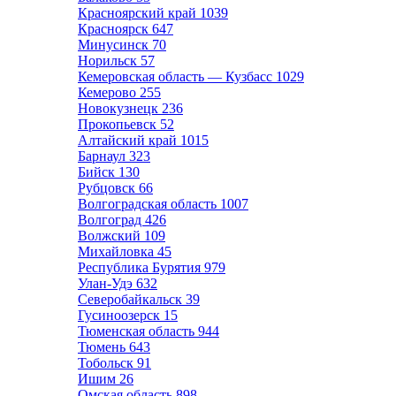
Красноярский край
1039
Красноярск
647
Минусинск
70
Норильск
57
Кемеровская область — Кузбасс
1029
Кемерово
255
Новокузнецк
236
Прокопьевск
52
Алтайский край
1015
Барнаул
323
Бийск
130
Рубцовск
66
Волгоградская область
1007
Волгоград
426
Волжский
109
Михайловка
45
Республика Бурятия
979
Улан-Удэ
632
Северобайкальск
39
Гусиноозерск
15
Тюменская область
944
Тюмень
643
Тобольск
91
Ишим
26
Омская область
898