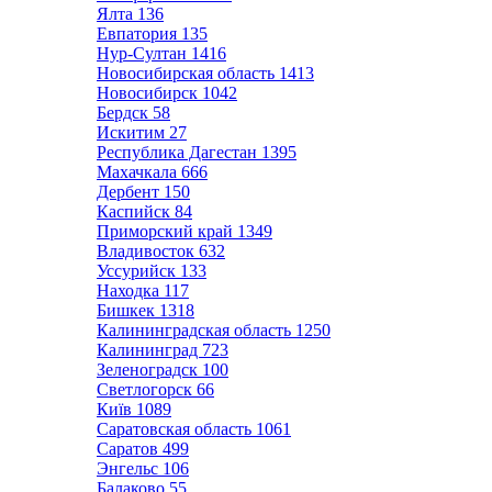
Ялта
136
Евпатория
135
Нур-Султан
1416
Новосибирская область
1413
Новосибирск
1042
Бердск
58
Искитим
27
Республика Дагестан
1395
Махачкала
666
Дербент
150
Каспийск
84
Приморский край
1349
Владивосток
632
Уссурийск
133
Находка
117
Бишкек
1318
Калининградская область
1250
Калининград
723
Зеленоградск
100
Светлогорск
66
Київ
1089
Саратовская область
1061
Саратов
499
Энгельс
106
Балаково
55