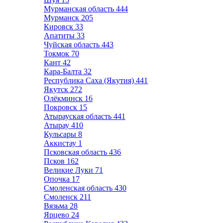
Мурманская область
444
Мурманск
205
Кировск
33
Апатиты
33
Чуйская область
443
Токмок
70
Кант
42
Кара-Балта
32
Республика Саха (Якутия)
441
Якутск
272
Олёкминск
16
Покровск
15
Атырауская область
441
Атырау
410
Кульсары
8
Аккистау
1
Псковская область
436
Псков
162
Великие Луки
71
Опочка
17
Смоленская область
430
Смоленск
211
Вязьма
28
Ярцево
24