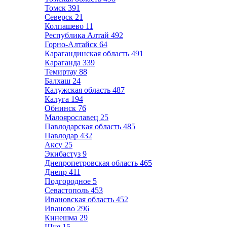
Томск
391
Северск
21
Колпашево
11
Республика Алтай
492
Горно-Алтайск
64
Карагандинская область
491
Караганда
339
Темиртау
88
Балхаш
24
Калужская область
487
Калуга
194
Обнинск
76
Малоярославец
25
Павлодарская область
485
Павлодар
432
Аксу
25
Экибастуз
9
Днепропетровская область
465
Днепр
411
Подгородное
5
Севастополь
453
Ивановская область
452
Иваново
296
Кинешма
29
Шуя
15