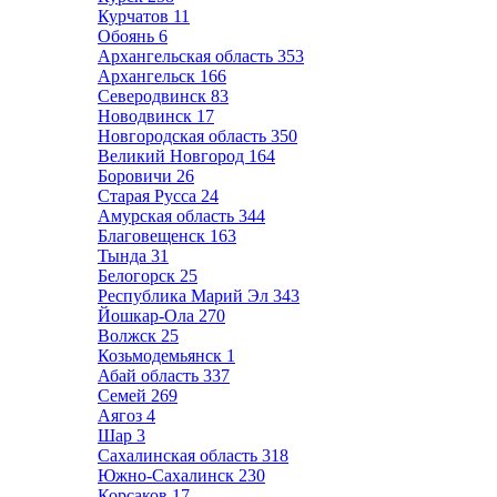
Курчатов
11
Обоянь
6
Архангельская область
353
Архангельск
166
Северодвинск
83
Новодвинск
17
Новгородская область
350
Великий Новгород
164
Боровичи
26
Старая Русса
24
Амурская область
344
Благовещенск
163
Тында
31
Белогорск
25
Республика Марий Эл
343
Йошкар-Ола
270
Волжск
25
Козьмодемьянск
1
Абай область
337
Семей
269
Аягоз
4
Шар
3
Сахалинская область
318
Южно-Сахалинск
230
Корсаков
17