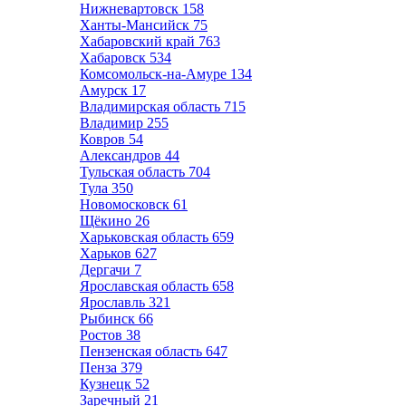
Нижневартовск
158
Ханты-Мансийск
75
Хабаровский край
763
Хабаровск
534
Комсомольск-на-Амуре
134
Амурск
17
Владимирская область
715
Владимир
255
Ковров
54
Александров
44
Тульская область
704
Тула
350
Новомосковск
61
Щёкино
26
Харьковская область
659
Харьков
627
Дергачи
7
Ярославская область
658
Ярославль
321
Рыбинск
66
Ростов
38
Пензенская область
647
Пенза
379
Кузнецк
52
Заречный
21