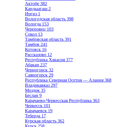
Актобе
382
Кандыагаш
2
Иргиз
1
Вологодская область
398
Вологда
153
Череповец
103
Сокол
13
Тамбовская область
391
Тамбов
241
Котовск
16
Рассказово
12
Республика Хакасия
377
Абакан
237
Черногорск
32
Саяногорск
29
Республика Северная Осетия — Алания
368
Владикавказ
297
Моздок
35
Беслан
9
Карачаево-Черкесская Республика
363
Черкесск
101
Карачаевск
19
Теберда
17
Курская область
362
Курск
258