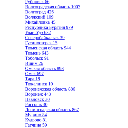
Рубцовск
66
Волгоградская область
1007
Волгоград
426
Волжский
109
Михайловка
45
Республика Бурятия
979
Улан-Удэ
632
Северобайкальск
39
Гусиноозерск
15
Тюменская область
944
Тюмень
643
Тобольск
91
Ишим
26
Омская область
898
Омск
697
Тара
18
Тюкалинск
10
Воронежская область
886
Воронеж
443
Павловск
30
Россошь
30
Ленинградская область
867
Мурино
84
Кудрово
81
Гатчина
59