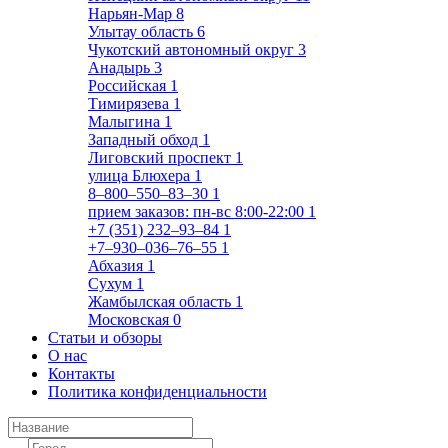
Нарьян-Мар
8
Улытау область
6
Чукотский автономный округ
3
Анадырь
3
Российская
1
Тимирязева
1
Малыгина
1
Западный обход
1
Лиговский проспект
1
улица Блюхера
1
8‒800‒550‒83‒30
1
прием заказов: пн-вс 8:00-22:00
1
+7 (351) 232‒93‒84
1
+7‒930‒036‒76‒55
1
Абхазия
1
Сухум
1
Жамбылская область
1
Московская
0
Статьи и обзоры
О нас
Контакты
Политика конфиденциальности