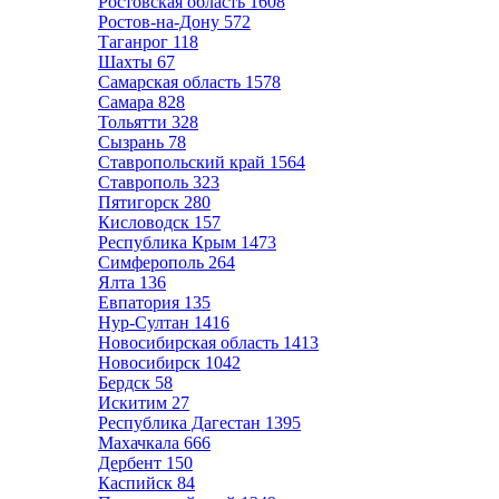
Ростовская область
1608
Ростов-на-Дону
572
Таганрог
118
Шахты
67
Самарская область
1578
Самара
828
Тольятти
328
Сызрань
78
Ставропольский край
1564
Ставрополь
323
Пятигорск
280
Кисловодск
157
Республика Крым
1473
Симферополь
264
Ялта
136
Евпатория
135
Нур-Султан
1416
Новосибирская область
1413
Новосибирск
1042
Бердск
58
Искитим
27
Республика Дагестан
1395
Махачкала
666
Дербент
150
Каспийск
84