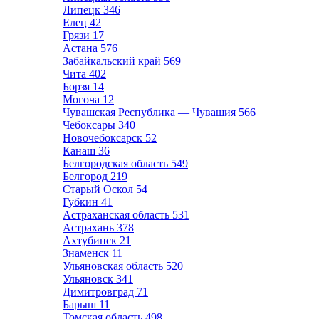
Липецк
346
Елец
42
Грязи
17
Астана
576
Забайкальский край
569
Чита
402
Борзя
14
Могоча
12
Чувашская Республика — Чувашия
566
Чебоксары
340
Новочебоксарск
52
Канаш
36
Белгородская область
549
Белгород
219
Старый Оскол
54
Губкин
41
Астраханская область
531
Астрахань
378
Ахтубинск
21
Знаменск
11
Ульяновская область
520
Ульяновск
341
Димитровград
71
Барыш
11
Томская область
498