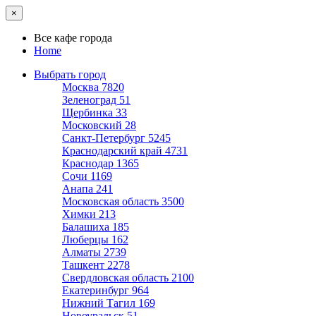
×
Все кафе города
Home
Выбрать город
Москва
7820
Зеленоград
51
Щербинка
33
Московский
28
Санкт-Петербург
5245
Краснодарский край
4731
Краснодар
1365
Сочи
1169
Анапа
241
Московская область
3500
Химки
213
Балашиха
185
Люберцы
162
Алматы
2739
Ташкент
2278
Свердловская область
2100
Екатеринбург
964
Нижний Тагил
169
Новоуральск
51