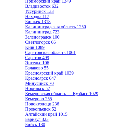
Приморский край
1349
Владивосток
632
Уссурийск
133
Находка
117
Бишкек
1318
Калининградская область
1250
Калининград
723
Зеленоградск
100
Светлогорск
66
Київ
1089
Саратовская область
1061
Саратов
499
Энгельс
106
Балаково
55
Красноярский край
1039
Красноярск
647
Минусинск
70
Норильск
57
Кемеровская область — Кузбасс
1029
Кемерово
255
Новокузнецк
236
Прокопьевск
52
Алтайский край
1015
Барнаул
323
Бийск
130