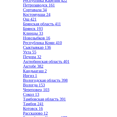
Республика Карелия
422
Петрозаводск
161
Сортавала
34
Костомукша
24
Ош
421
Брянская область
411
Брянск
193
Клинцы
33
Новозыбков
16
Республика Коми
410
Сыктывкар
136
Ухта
55
Печора
32
Актюбинская область
401
Актобе
382
Кандыагаш
2
Иргиз
1
Вологодская область
398
Вологда
153
Череповец
103
Сокол
13
Тамбовская область
391
Тамбов
241
Котовск
16
Рассказово
12