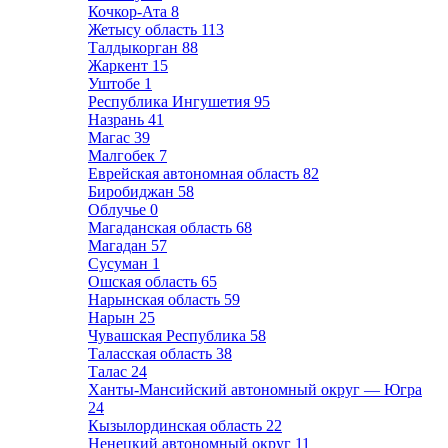
Кочкор-Ата
8
Жетысу область
113
Талдыкорган
88
Жаркент
15
Уштобе
1
Республика Ингушетия
95
Назрань
41
Магас
39
Малгобек
7
Еврейская автономная область
82
Биробиджан
58
Облучье
0
Магаданская область
68
Магадан
57
Сусуман
1
Ошская область
65
Нарынская область
59
Нарын
25
Чувашская Республика
58
Таласская область
38
Талас
24
Ханты-Мансийский автономный округ — Югра
24
Кызылординская область
22
Ненецкий автономный округ
11