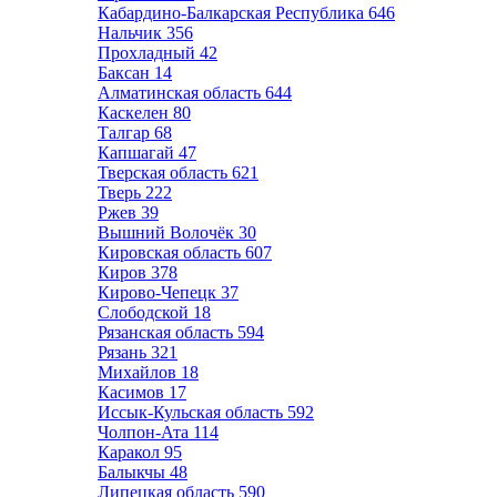
Кабардино-Балкарская Республика
646
Нальчик
356
Прохладный
42
Баксан
14
Алматинская область
644
Каскелен
80
Талгар
68
Капшагай
47
Тверская область
621
Тверь
222
Ржев
39
Вышний Волочёк
30
Кировская область
607
Киров
378
Кирово-Чепецк
37
Слободской
18
Рязанская область
594
Рязань
321
Михайлов
18
Касимов
17
Иссык-Кульская область
592
Чолпон-Ата
114
Каракол
95
Балыкчы
48
Липецкая область
590