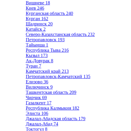
Вишневе
18
Киев
246
Курганская область
240
Курган
162
Шадринск
20
Катайск
2
Северо-Казахстанская область
232
Петропавловск
193
Тайынша
1
Республика Тыва
216
Кызыл
173
Ак-Довурак
8
Туран
7
Камчатский край
213
Петропавловск-Камчатский
135
Елизово
36
Вилючинск
9
Ташкентская область
209
Чирчик
69
Газалкент
17
Республика Калмыкия
182
Элиста
106
Джалал-Абадская область
179
Джалал-Абад
74
Токтогул
8