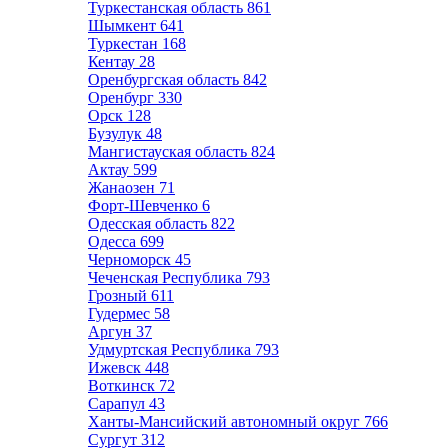
Туркестанская область
861
Шымкент
641
Туркестан
168
Кентау
28
Оренбургская область
842
Оренбург
330
Орск
128
Бузулук
48
Мангистауская область
824
Актау
599
Жанаозен
71
Форт-Шевченко
6
Одесская область
822
Одесса
699
Черноморск
45
Чеченская Республика
793
Грозный
611
Гудермес
58
Аргун
37
Удмуртская Республика
793
Ижевск
448
Воткинск
72
Сарапул
43
Ханты-Мансийский автономный округ
766
Сургут
312