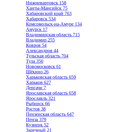
Нижневартовск
158
Ханты-Мансийск
75
Хабаровский край
763
Хабаровск
534
Комсомольск-на-Амуре
134
Амурск
17
Владимирская область
715
Владимир
255
Ковров
54
Александров
44
Тульская область
704
Тула
350
Новомосковск
61
Щёкино
26
Харьковская область
659
Харьков
627
Дергачи
7
Ярославская область
658
Ярославль
321
Рыбинск
66
Ростов
38
Пензенская область
647
Пенза
379
Кузнецк
52
Заречный
21