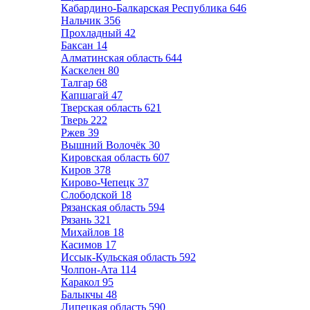
Кабардино-Балкарская Республика
646
Нальчик
356
Прохладный
42
Баксан
14
Алматинская область
644
Каскелен
80
Талгар
68
Капшагай
47
Тверская область
621
Тверь
222
Ржев
39
Вышний Волочёк
30
Кировская область
607
Киров
378
Кирово-Чепецк
37
Слободской
18
Рязанская область
594
Рязань
321
Михайлов
18
Касимов
17
Иссык-Кульская область
592
Чолпон-Ата
114
Каракол
95
Балыкчы
48
Липецкая область
590