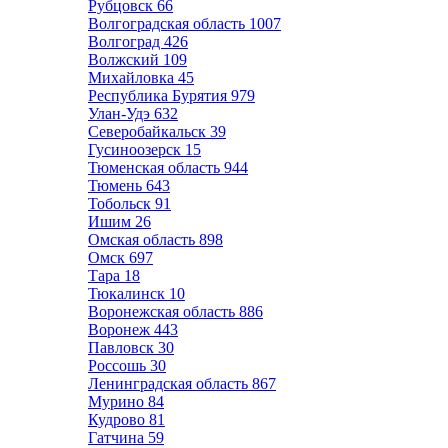
Рубцовск
66
Волгоградская область
1007
Волгоград
426
Волжский
109
Михайловка
45
Республика Бурятия
979
Улан-Удэ
632
Северобайкальск
39
Гусиноозерск
15
Тюменская область
944
Тюмень
643
Тобольск
91
Ишим
26
Омская область
898
Омск
697
Тара
18
Тюкалинск
10
Воронежская область
886
Воронеж
443
Павловск
30
Россошь
30
Ленинградская область
867
Мурино
84
Кудрово
81
Гатчина
59