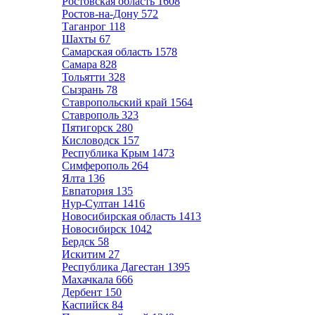
Ростовская область
1608
Ростов-на-Дону
572
Таганрог
118
Шахты
67
Самарская область
1578
Самара
828
Тольятти
328
Сызрань
78
Ставропольский край
1564
Ставрополь
323
Пятигорск
280
Кисловодск
157
Республика Крым
1473
Симферополь
264
Ялта
136
Евпатория
135
Нур-Султан
1416
Новосибирская область
1413
Новосибирск
1042
Бердск
58
Искитим
27
Республика Дагестан
1395
Махачкала
666
Дербент
150
Каспийск
84