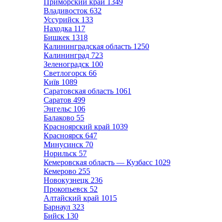
Приморский край
1349
Владивосток
632
Уссурийск
133
Находка
117
Бишкек
1318
Калининградская область
1250
Калининград
723
Зеленоградск
100
Светлогорск
66
Київ
1089
Саратовская область
1061
Саратов
499
Энгельс
106
Балаково
55
Красноярский край
1039
Красноярск
647
Минусинск
70
Норильск
57
Кемеровская область — Кузбасс
1029
Кемерово
255
Новокузнецк
236
Прокопьевск
52
Алтайский край
1015
Барнаул
323
Бийск
130