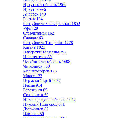
Иркутская область
1966
Иркутск
996
Ангарск
140
Братск
134
Республика Башкортостан
1852
Уфа
728
Стерлитамак
162
Салават
63
Республика Татарстан
1778
Казань
1025
Набережные Челны
292
Нижнекамск
80
Челябинская область
1698
Челябинск
750
Магнитогорск
176
Миасс
133
Пермский край
1677
Пермь
914
Березники
69
Соликамск
62
Нижегородская область
1647
Нижний Новгород
871
Дзержинск
82
Павлово
50