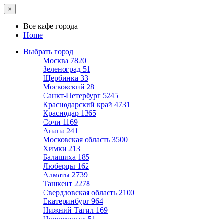
×
Все кафе города
Home
Выбрать город
Москва
7820
Зеленоград
51
Щербинка
33
Московский
28
Санкт-Петербург
5245
Краснодарский край
4731
Краснодар
1365
Сочи
1169
Анапа
241
Московская область
3500
Химки
213
Балашиха
185
Люберцы
162
Алматы
2739
Ташкент
2278
Свердловская область
2100
Екатеринбург
964
Нижний Тагил
169
Новоуральск
51