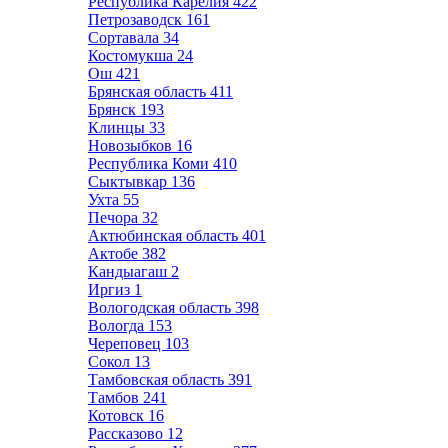
Республика Карелия
422
Петрозаводск
161
Сортавала
34
Костомукша
24
Ош
421
Брянская область
411
Брянск
193
Клинцы
33
Новозыбков
16
Республика Коми
410
Сыктывкар
136
Ухта
55
Печора
32
Актюбинская область
401
Актобе
382
Кандыагаш
2
Иргиз
1
Вологодская область
398
Вологда
153
Череповец
103
Сокол
13
Тамбовская область
391
Тамбов
241
Котовск
16
Рассказово
12