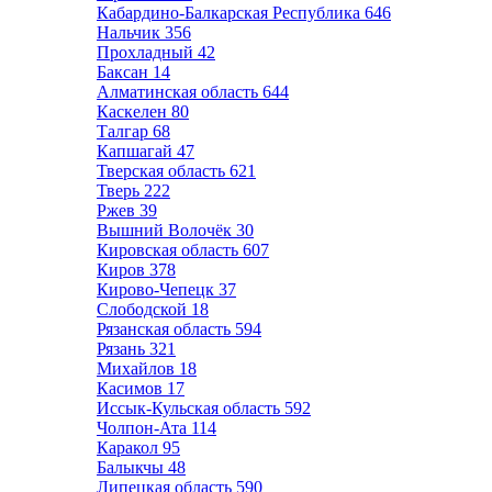
Кабардино-Балкарская Республика
646
Нальчик
356
Прохладный
42
Баксан
14
Алматинская область
644
Каскелен
80
Талгар
68
Капшагай
47
Тверская область
621
Тверь
222
Ржев
39
Вышний Волочёк
30
Кировская область
607
Киров
378
Кирово-Чепецк
37
Слободской
18
Рязанская область
594
Рязань
321
Михайлов
18
Касимов
17
Иссык-Кульская область
592
Чолпон-Ата
114
Каракол
95
Балыкчы
48
Липецкая область
590