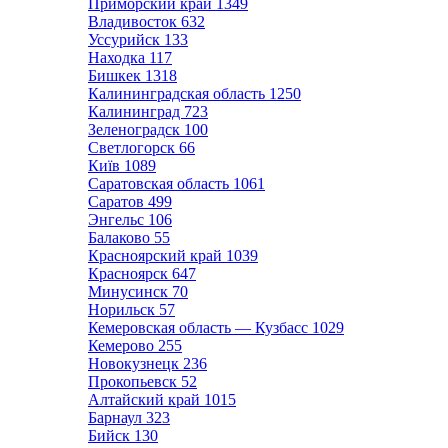
Приморский край
1349
Владивосток
632
Уссурийск
133
Находка
117
Бишкек
1318
Калининградская область
1250
Калининград
723
Зеленоградск
100
Светлогорск
66
Київ
1089
Саратовская область
1061
Саратов
499
Энгельс
106
Балаково
55
Красноярский край
1039
Красноярск
647
Минусинск
70
Норильск
57
Кемеровская область — Кузбасс
1029
Кемерово
255
Новокузнецк
236
Прокопьевск
52
Алтайский край
1015
Барнаул
323
Бийск
130