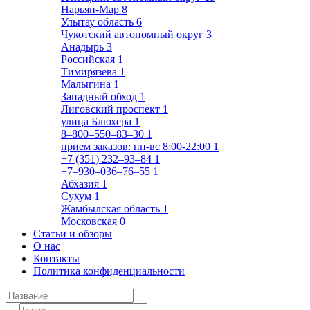
Нарьян-Мар
8
Улытау область
6
Чукотский автономный округ
3
Анадырь
3
Российская
1
Тимирязева
1
Малыгина
1
Западный обход
1
Лиговский проспект
1
улица Блюхера
1
8‒800‒550‒83‒30
1
прием заказов: пн-вс 8:00-22:00
1
+7 (351) 232‒93‒84
1
+7‒930‒036‒76‒55
1
Абхазия
1
Сухум
1
Жамбылская область
1
Московская
0
Статьи и обзоры
О нас
Контакты
Политика конфиденциальности