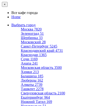
×
Все кафе города
Home
Выбрать город
Москва
7820
Зеленоград
51
Щербинка
33
Московский
28
Санкт-Петербург
5245
Краснодарский край
4731
Краснодар
1365
Сочи
1169
Анапа
241
Московская область
3500
Химки
213
Балашиха
185
Люберцы
162
Алматы
2739
Ташкент
2278
Свердловская область
2100
Екатеринбург
964
Нижний Тагил
169
Новоуральск
51