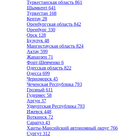
Туркестанская область
861
Шымкент
641
Туркестан
168
Кентау
28
Оренбургская область
842
Оренбург
330
Орск
128
Бузулук
48
Мангистауская область
824
Актау
599
Жанаозен
71
Форт-Шевченко
6
Одесская область
822
Одесса
699
Черноморск
45
Чеченская Республика
793
Грозный
611
Гудермес
58
Аргун
37
Удмуртская Республика
793
Ижевск
448
Воткинск
72
Сарапул
43
Ханты-Мансийский автономный округ
766
Сургут
312