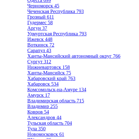
Одесса
699
Черноморск
45
Чеченская Республика
793
Грозный
611
Гудермес
58
Аргун
37
Удмуртская Республика
793
Ижевск
448
Воткинск
72
Сарапул
43
Ханты-Мансийский автономный округ
766
Сургут
312
Нижневартовск
158
Ханты-Мансийск
75
Хабаровский край
763
Хабаровск
534
Комсомольск-на-Амуре
134
Амурск
17
Владимирская область
715
Владимир
255
Ковров
54
Александров
44
Тульская область
704
Тула
350
Новомосковск
61