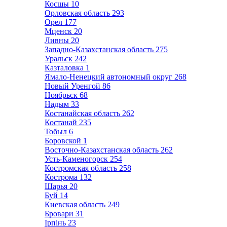
Косшы
10
Орловская область
293
Орел
177
Мценск
20
Ливны
20
Западно-Казахстанская область
275
Уральск
242
Казталовка
1
Ямало-Ненецкий автономный округ
268
Новый Уренгой
86
Ноябрьск
68
Надым
33
Костанайская область
262
Костанай
235
Тобыл
6
Боровской
1
Восточно-Казахстанская область
262
Усть-Каменогорск
254
Костромская область
258
Кострома
132
Шарья
20
Буй
14
Киевская область
249
Бровари
31
Ірпінь
23