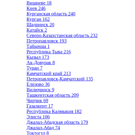
Вишневе
18
Киев
246
Курганская область
240
Курган
162
Шадринск
20
Катайск
2
Северо-Казахстанская область
232
Петропавловск
193
Тайынша
1
Республика Тыва
216
Кызыл
173
Ак-Довурак
8
Туран
7
Камчатский край
213
Петропавловск-Камчатский
135
Елизово
36
Вилючинск
9
Ташкентская область
209
Чирчик
69
Газалкент
17
Республика Калмыкия
182
Элиста
106
Джалал-Абадская область
179
Джалал-Абад
74
Токтогул
8