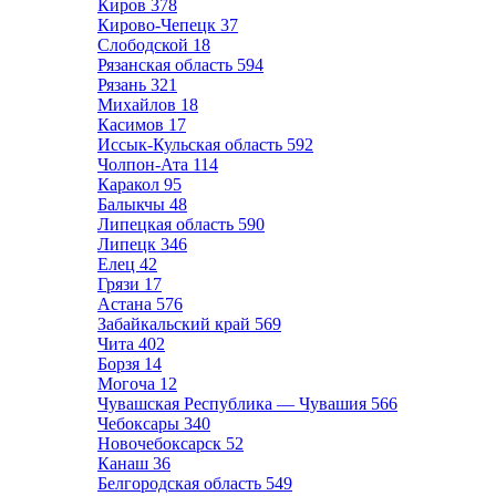
Киров
378
Кирово-Чепецк
37
Слободской
18
Рязанская область
594
Рязань
321
Михайлов
18
Касимов
17
Иссык-Кульская область
592
Чолпон-Ата
114
Каракол
95
Балыкчы
48
Липецкая область
590
Липецк
346
Елец
42
Грязи
17
Астана
576
Забайкальский край
569
Чита
402
Борзя
14
Могоча
12
Чувашская Республика — Чувашия
566
Чебоксары
340
Новочебоксарск
52
Канаш
36
Белгородская область
549