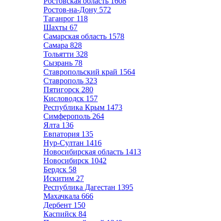
Ростовская область
1608
Ростов-на-Дону
572
Таганрог
118
Шахты
67
Самарская область
1578
Самара
828
Тольятти
328
Сызрань
78
Ставропольский край
1564
Ставрополь
323
Пятигорск
280
Кисловодск
157
Республика Крым
1473
Симферополь
264
Ялта
136
Евпатория
135
Нур-Султан
1416
Новосибирская область
1413
Новосибирск
1042
Бердск
58
Искитим
27
Республика Дагестан
1395
Махачкала
666
Дербент
150
Каспийск
84