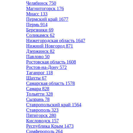
Челябинск
750
Магнитогорск
176
Миасс
133
Пермский край
1677
Пермь
914
Березники
69
Соликамск
62
Нижегородская область
1647
Нижний Новгород
871
Дзержинск
82
Павлово
50
Ростовская область
1608
Ростов-на-Дону
572
Таганрог
118
Шахты
67
Самарская область
1578
Самара
828
Тольятти
328
Сызрань
78
Ставропольский край
1564
Ставрополь
323
Пятигорск
280
Кисловодск
157
Республика Крым
1473
Симферополь
264