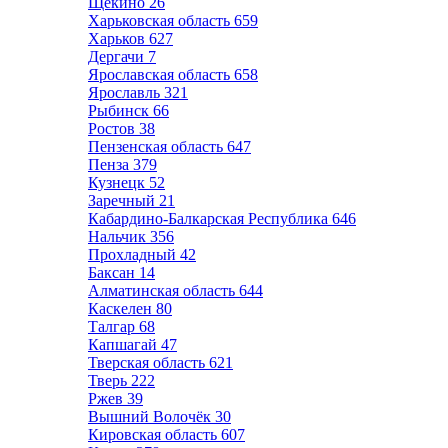
Щёкино
26
Харьковская область
659
Харьков
627
Дергачи
7
Ярославская область
658
Ярославль
321
Рыбинск
66
Ростов
38
Пензенская область
647
Пенза
379
Кузнецк
52
Заречный
21
Кабардино-Балкарская Республика
646
Нальчик
356
Прохладный
42
Баксан
14
Алматинская область
644
Каскелен
80
Талгар
68
Капшагай
47
Тверская область
621
Тверь
222
Ржев
39
Вышний Волочёк
30
Кировская область
607