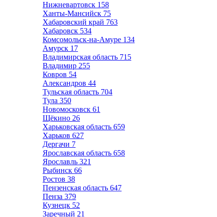
Нижневартовск
158
Ханты-Мансийск
75
Хабаровский край
763
Хабаровск
534
Комсомольск-на-Амуре
134
Амурск
17
Владимирская область
715
Владимир
255
Ковров
54
Александров
44
Тульская область
704
Тула
350
Новомосковск
61
Щёкино
26
Харьковская область
659
Харьков
627
Дергачи
7
Ярославская область
658
Ярославль
321
Рыбинск
66
Ростов
38
Пензенская область
647
Пенза
379
Кузнецк
52
Заречный
21