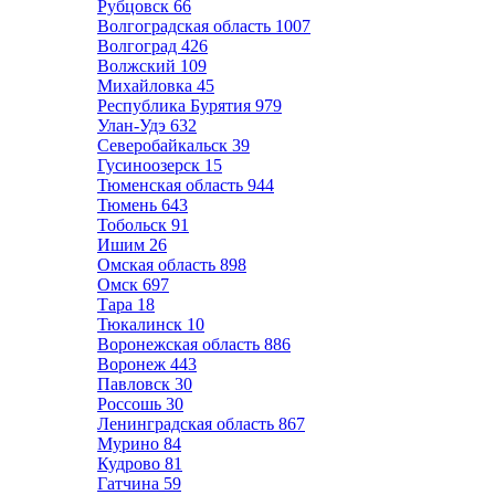
Рубцовск
66
Волгоградская область
1007
Волгоград
426
Волжский
109
Михайловка
45
Республика Бурятия
979
Улан-Удэ
632
Северобайкальск
39
Гусиноозерск
15
Тюменская область
944
Тюмень
643
Тобольск
91
Ишим
26
Омская область
898
Омск
697
Тара
18
Тюкалинск
10
Воронежская область
886
Воронеж
443
Павловск
30
Россошь
30
Ленинградская область
867
Мурино
84
Кудрово
81
Гатчина
59