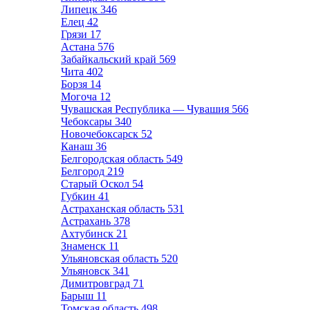
Липецк
346
Елец
42
Грязи
17
Астана
576
Забайкальский край
569
Чита
402
Борзя
14
Могоча
12
Чувашская Республика — Чувашия
566
Чебоксары
340
Новочебоксарск
52
Канаш
36
Белгородская область
549
Белгород
219
Старый Оскол
54
Губкин
41
Астраханская область
531
Астрахань
378
Ахтубинск
21
Знаменск
11
Ульяновская область
520
Ульяновск
341
Димитровград
71
Барыш
11
Томская область
498