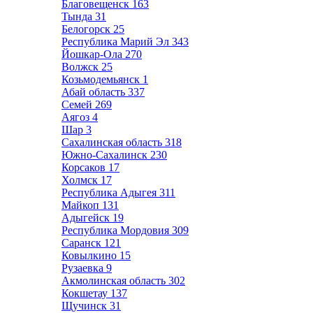
Благовещенск
163
Тында
31
Белогорск
25
Республика Марий Эл
343
Йошкар-Ола
270
Волжск
25
Козьмодемьянск
1
Абай область
337
Семей
269
Аягоз
4
Шар
3
Сахалинская область
318
Южно-Сахалинск
230
Корсаков
17
Холмск
17
Республика Адыгея
311
Майкоп
131
Адыгейск
19
Республика Мордовия
309
Саранск
121
Ковылкино
15
Рузаевка
9
Акмолинская область
302
Кокшетау
137
Щучинск
31