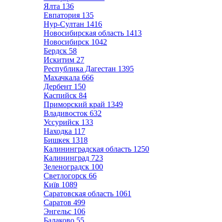
Ялта
136
Евпатория
135
Нур-Султан
1416
Новосибирская область
1413
Новосибирск
1042
Бердск
58
Искитим
27
Республика Дагестан
1395
Махачкала
666
Дербент
150
Каспийск
84
Приморский край
1349
Владивосток
632
Уссурийск
133
Находка
117
Бишкек
1318
Калининградская область
1250
Калининград
723
Зеленоградск
100
Светлогорск
66
Київ
1089
Саратовская область
1061
Саратов
499
Энгельс
106
Балаково
55