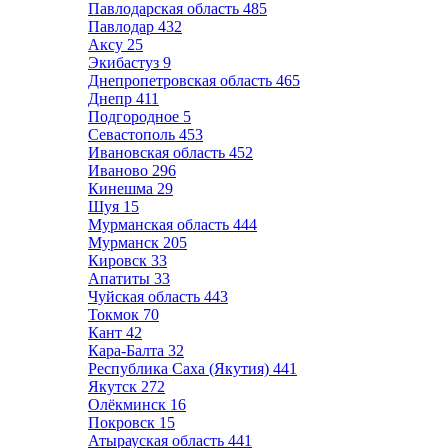
Павлодарская область
485
Павлодар
432
Аксу
25
Экибастуз
9
Днепропетровская область
465
Днепр
411
Подгородное
5
Севастополь
453
Ивановская область
452
Иваново
296
Кинешма
29
Шуя
15
Мурманская область
444
Мурманск
205
Кировск
33
Апатиты
33
Чуйская область
443
Токмок
70
Кант
42
Кара-Балта
32
Республика Саха (Якутия)
441
Якутск
272
Олёкминск
16
Покровск
15
Атырауская область
441