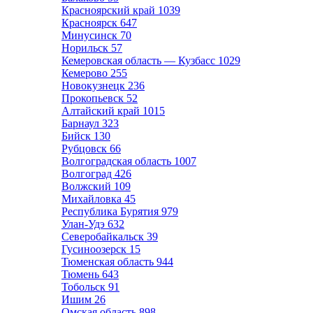
Красноярский край
1039
Красноярск
647
Минусинск
70
Норильск
57
Кемеровская область — Кузбасс
1029
Кемерово
255
Новокузнецк
236
Прокопьевск
52
Алтайский край
1015
Барнаул
323
Бийск
130
Рубцовск
66
Волгоградская область
1007
Волгоград
426
Волжский
109
Михайловка
45
Республика Бурятия
979
Улан-Удэ
632
Северобайкальск
39
Гусиноозерск
15
Тюменская область
944
Тюмень
643
Тобольск
91
Ишим
26
Омская область
898