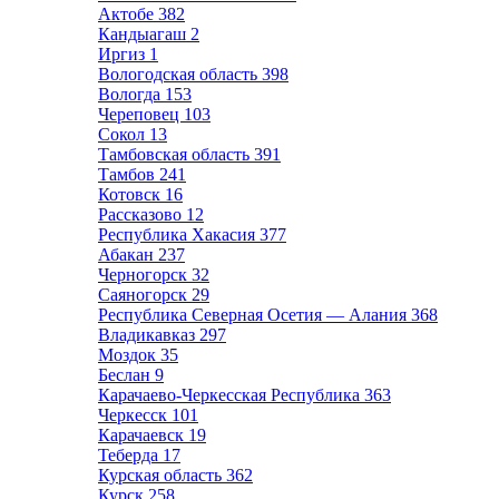
Актобе
382
Кандыагаш
2
Иргиз
1
Вологодская область
398
Вологда
153
Череповец
103
Сокол
13
Тамбовская область
391
Тамбов
241
Котовск
16
Рассказово
12
Республика Хакасия
377
Абакан
237
Черногорск
32
Саяногорск
29
Республика Северная Осетия — Алания
368
Владикавказ
297
Моздок
35
Беслан
9
Карачаево-Черкесская Республика
363
Черкесск
101
Карачаевск
19
Теберда
17
Курская область
362
Курск
258