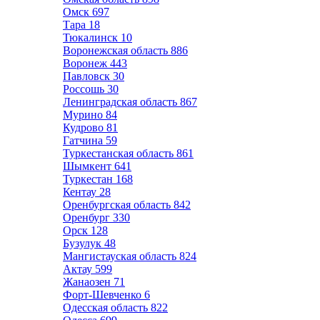
Омск
697
Тара
18
Тюкалинск
10
Воронежская область
886
Воронеж
443
Павловск
30
Россошь
30
Ленинградская область
867
Мурино
84
Кудрово
81
Гатчина
59
Туркестанская область
861
Шымкент
641
Туркестан
168
Кентау
28
Оренбургская область
842
Оренбург
330
Орск
128
Бузулук
48
Мангистауская область
824
Актау
599
Жанаозен
71
Форт-Шевченко
6
Одесская область
822