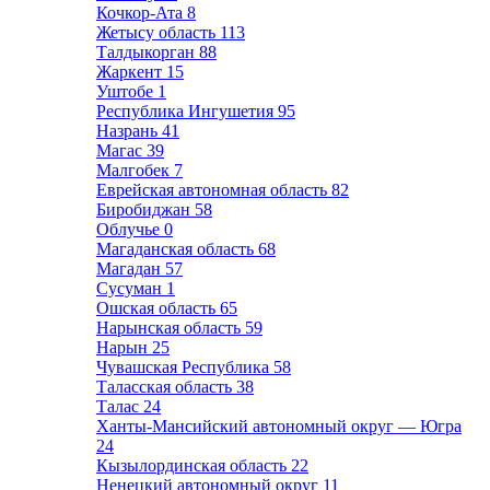
Кочкор-Ата
8
Жетысу область
113
Талдыкорган
88
Жаркент
15
Уштобе
1
Республика Ингушетия
95
Назрань
41
Магас
39
Малгобек
7
Еврейская автономная область
82
Биробиджан
58
Облучье
0
Магаданская область
68
Магадан
57
Сусуман
1
Ошская область
65
Нарынская область
59
Нарын
25
Чувашская Республика
58
Таласская область
38
Талас
24
Ханты-Мансийский автономный округ — Югра
24
Кызылординская область
22
Ненецкий автономный округ
11