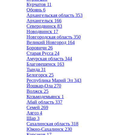
Курчатов
11
Обоянь
6
Архангельская область
353
Архангельск
166
Северодвинск
83
Новодвинск
17
Новгородская область
350
Великий Новгород
164
Боровичи
26
Старая Русса
24
Амурская область
344
Благовещенск
163
Тында
31
Белогорск
25
Республика Марий Эл
343
Йошкар-Ола
270
Волжск
25
Козьмодемьянск
1
Абай область
337
Семей
269
Аягоз
4
Шар
3
Сахалинская область
318
Южно-Сахалинск
230
Корсаков
17