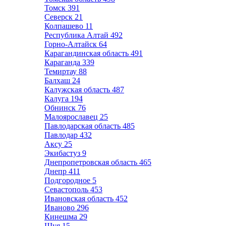
Томск
391
Северск
21
Колпашево
11
Республика Алтай
492
Горно-Алтайск
64
Карагандинская область
491
Караганда
339
Темиртау
88
Балхаш
24
Калужская область
487
Калуга
194
Обнинск
76
Малоярославец
25
Павлодарская область
485
Павлодар
432
Аксу
25
Экибастуз
9
Днепропетровская область
465
Днепр
411
Подгородное
5
Севастополь
453
Ивановская область
452
Иваново
296
Кинешма
29
Шуя
15