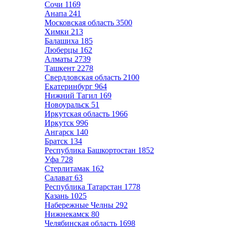
Сочи
1169
Анапа
241
Московская область
3500
Химки
213
Балашиха
185
Люберцы
162
Алматы
2739
Ташкент
2278
Свердловская область
2100
Екатеринбург
964
Нижний Тагил
169
Новоуральск
51
Иркутская область
1966
Иркутск
996
Ангарск
140
Братск
134
Республика Башкортостан
1852
Уфа
728
Стерлитамак
162
Салават
63
Республика Татарстан
1778
Казань
1025
Набережные Челны
292
Нижнекамск
80
Челябинская область
1698