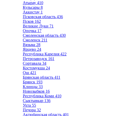
Атырау
410
Кульсары
8
Аккистау
1
Псковская область
436
Псков
162
Великие Луки
71
Опочка
17
Смоленская область
430
Смоленск
211
Вязьма
28
Ярцево
24
Республика Карелия
422
Петрозаводск
161
Сортавала
34
Костомукша
24
Ош
421
Брянская область
411
Брянск
193
Клинцы
33
Новозыбков
16
Республика Коми
410
Сыктывкар
136
Ухта
55
Печора
32
Актюбинская область
401