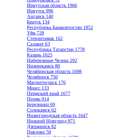
Иркутская область
1966
Иркутск
996
Ангарск
140
Братск
134
Республика Башкортостан
1852
Уфа
728
Стерлитамак
162
Салават
63
Республика Татарстан
1778
Казань
1025
Набережные Челны
292
Нижнекамск
80
Челябинская область
1698
Челябинск
750
Магнитогорск
176
Миасс
133
Пермский край
1677
Пермь
914
Березники
69
Соликамск
62
Нижегородская область
1647
Нижний Новгород
871
Дзержинск
82
Павлово
50