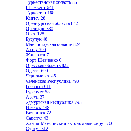
Туркестанская область
861
Шымкент
641
Туркестан
168
Кентау
28
Оренбургская область
842
Оренбург
330
Орск
128
Бузулук
48
Мангистауская область
824
Актау
599
Жанаозен
71
Форт-Шевченко
6
Одесская область
822
Одесса
699
Черноморск
45
Чеченская Республика
793
Грозный
611
Гудермес
58
Аргун
37
Удмуртская Республика
793
Ижевск
448
Воткинск
72
Сарапул
43
Ханты-Мансийский автономный округ
766
Сургут
312