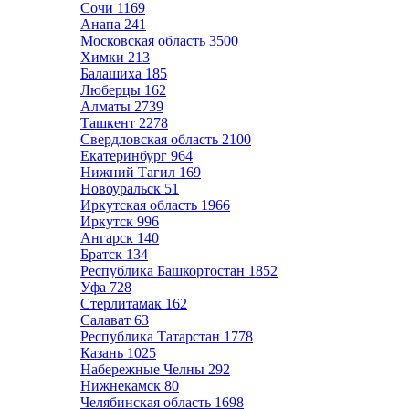
Сочи
1169
Анапа
241
Московская область
3500
Химки
213
Балашиха
185
Люберцы
162
Алматы
2739
Ташкент
2278
Свердловская область
2100
Екатеринбург
964
Нижний Тагил
169
Новоуральск
51
Иркутская область
1966
Иркутск
996
Ангарск
140
Братск
134
Республика Башкортостан
1852
Уфа
728
Стерлитамак
162
Салават
63
Республика Татарстан
1778
Казань
1025
Набережные Челны
292
Нижнекамск
80
Челябинская область
1698