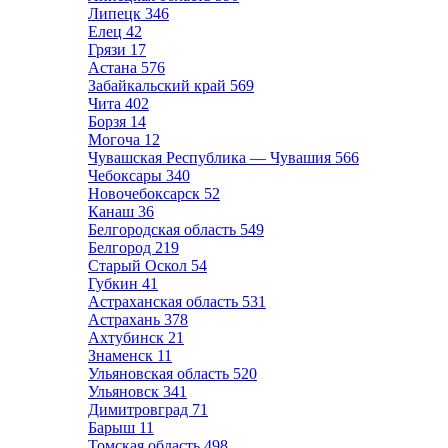
Липецк
346
Елец
42
Грязи
17
Астана
576
Забайкальский край
569
Чита
402
Борзя
14
Могоча
12
Чувашская Республика — Чувашия
566
Чебоксары
340
Новочебоксарск
52
Канаш
36
Белгородская область
549
Белгород
219
Старый Оскол
54
Губкин
41
Астраханская область
531
Астрахань
378
Ахтубинск
21
Знаменск
11
Ульяновская область
520
Ульяновск
341
Димитровград
71
Барыш
11
Томская область
498