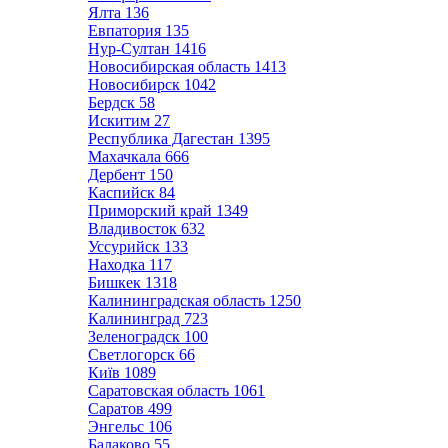
Ялта
136
Евпатория
135
Нур-Султан
1416
Новосибирская область
1413
Новосибирск
1042
Бердск
58
Искитим
27
Республика Дагестан
1395
Махачкала
666
Дербент
150
Каспийск
84
Приморский край
1349
Владивосток
632
Уссурийск
133
Находка
117
Бишкек
1318
Калининградская область
1250
Калининград
723
Зеленоградск
100
Светлогорск
66
Київ
1089
Саратовская область
1061
Саратов
499
Энгельс
106
Балаково
55