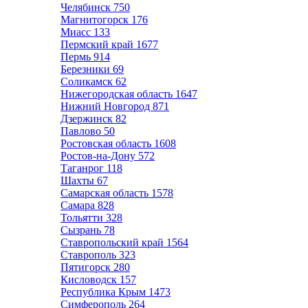
Челябинск
750
Магнитогорск
176
Миасс
133
Пермский край
1677
Пермь
914
Березники
69
Соликамск
62
Нижегородская область
1647
Нижний Новгород
871
Дзержинск
82
Павлово
50
Ростовская область
1608
Ростов-на-Дону
572
Таганрог
118
Шахты
67
Самарская область
1578
Самара
828
Тольятти
328
Сызрань
78
Ставропольский край
1564
Ставрополь
323
Пятигорск
280
Кисловодск
157
Республика Крым
1473
Симферополь
264