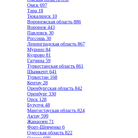
Омск
697
Тара
18
Тюкалинск
10
Воронежская область
886
Воронеж
443
Павловск
30
Россошь
30
Ленинградская область
867
Мурино
84
Кудрово
81
Гатчина
59
Туркестанская область
861
Шымкент
641
Туркестан
168
Кентау
28
Оренбургская область
842
Оренбург
330
Орск
128
Бузулук
48
Мангистауская область
824
Актау
599
Жанаозен
71
Форт-Шевченко
6
Одесская область
822