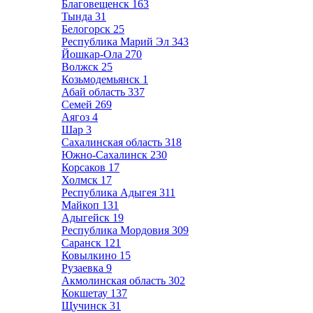
Благовещенск
163
Тында
31
Белогорск
25
Республика Марий Эл
343
Йошкар-Ола
270
Волжск
25
Козьмодемьянск
1
Абай область
337
Семей
269
Аягоз
4
Шар
3
Сахалинская область
318
Южно-Сахалинск
230
Корсаков
17
Холмск
17
Республика Адыгея
311
Майкоп
131
Адыгейск
19
Республика Мордовия
309
Саранск
121
Ковылкино
15
Рузаевка
9
Акмолинская область
302
Кокшетау
137
Щучинск
31