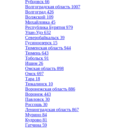
Рубцовск
66
Волгоградская область
1007
Волгоград
426
Волжский
109
Михайловка
45
Республика Бурятия
979
Улан-Удэ
632
Северобайкальск
39
Гусиноозерск
15
Тюменская область
944
Тюмень
643
Тобольск
91
Ишим
26
Омская область
898
Омск
697
Тара
18
Тюкалинск
10
Воронежская область
886
Воронеж
443
Павловск
30
Россошь
30
Ленинградская область
867
Мурино
84
Кудрово
81
Гатчина
59