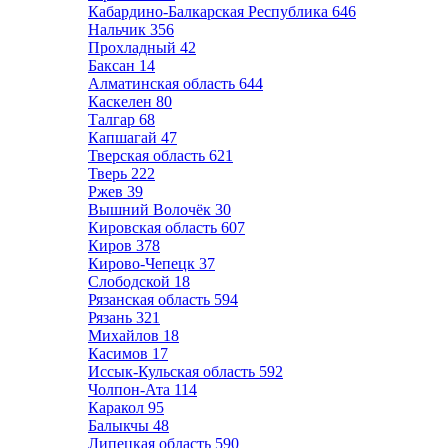
Кабардино-Балкарская Республика
646
Нальчик
356
Прохладный
42
Баксан
14
Алматинская область
644
Каскелен
80
Талгар
68
Капшагай
47
Тверская область
621
Тверь
222
Ржев
39
Вышний Волочёк
30
Кировская область
607
Киров
378
Кирово-Чепецк
37
Слободской
18
Рязанская область
594
Рязань
321
Михайлов
18
Касимов
17
Иссык-Кульская область
592
Чолпон-Ата
114
Каракол
95
Балыкчы
48
Липецкая область
590