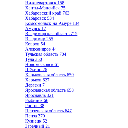
Нижневартовск
158
Ханты-Мансийск
75
Хабаровский край
763
Хабаровск
534
Комсомольск-на-Амуре
134
Амурск
17
Владимирская область
715
Владимир
255
Ковров
54
Александров
44
Тульская область
704
Тула
350
Новомосковск
61
Щёкино
26
Харьковская область
659
Харьков
627
Дергачи
7
Ярославская область
658
Ярославль
321
Рыбинск
66
Ростов
38
Пензенская область
647
Пенза
379
Кузнецк
52
Заречный
21