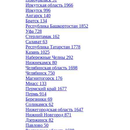
Иркутская область
1966
Иркутск
996
Ангарск
140
Братск
134
Республика Башкортостан
1852
Уфа
728
Стерлитамак
162
Салават
63
Республика Татарстан
1778
Казань
1025
Набережные Челны
292
Нижнекамск
80
Челябинская область
1698
Челябинск
750
Магнитогорск
176
Миасс
133
Пермский край
1677
Пермь
914
Березники
69
Соликамск
62
Нижегородская область
1647
Нижний Новгород
871
Дзержинск
82
Павлово
50