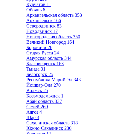
Курчатов
11
Обоянь
6
Архангельская область
353
Архангельск
166
Северодвинск
83
Новодвинск
17
Новгородская область
350
Великий Новгород
164
Боровичи
26
Старая Русса
24
Амурская область
344
Благовещенск
163
Тында
31
Белогорск
25
Республика Марий Эл
343
Йошкар-Ола
270
Волжск
25
Козьмодемьянск
1
Абай область
337
Семей
269
Аягоз
4
Шар
3
Сахалинская область
318
Южно-Сахалинск
230
Корсаков
17