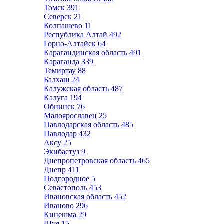
Томск
391
Северск
21
Колпашево
11
Республика Алтай
492
Горно-Алтайск
64
Карагандинская область
491
Караганда
339
Темиртау
88
Балхаш
24
Калужская область
487
Калуга
194
Обнинск
76
Малоярославец
25
Павлодарская область
485
Павлодар
432
Аксу
25
Экибастуз
9
Днепропетровская область
465
Днепр
411
Подгородное
5
Севастополь
453
Ивановская область
452
Иваново
296
Кинешма
29
Шуя
15