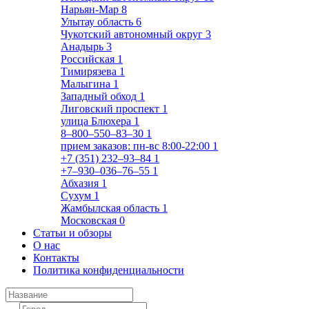
Нарьян-Мар
8
Улытау область
6
Чукотский автономный округ
3
Анадырь
3
Российская
1
Тимирязева
1
Малыгина
1
Западный обход
1
Лиговский проспект
1
улица Блюхера
1
8‒800‒550‒83‒30
1
прием заказов: пн-вс 8:00-22:00
1
+7 (351) 232‒93‒84
1
+7‒930‒036‒76‒55
1
Абхазия
1
Сухум
1
Жамбылская область
1
Московская
0
Статьи и обзоры
О нас
Контакты
Политика конфиденциальности