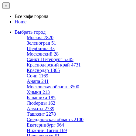
×
Все кафе города
Home
Выбрать город
Москва
7820
Зеленоград
51
Щербинка
33
Московский
28
Санкт-Петербург
5245
Краснодарский край
4731
Краснодар
1365
Сочи
1169
Анапа
241
Московская область
3500
Химки
213
Балашиха
185
Люберцы
162
Алматы
2739
Ташкент
2278
Свердловская область
2100
Екатеринбург
964
Нижний Тагил
169
Новоуральск
51