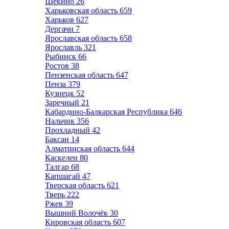
Щёкино
26
Харьковская область
659
Харьков
627
Дергачи
7
Ярославская область
658
Ярославль
321
Рыбинск
66
Ростов
38
Пензенская область
647
Пенза
379
Кузнецк
52
Заречный
21
Кабардино-Балкарская Республика
646
Нальчик
356
Прохладный
42
Баксан
14
Алматинская область
644
Каскелен
80
Талгар
68
Капшагай
47
Тверская область
621
Тверь
222
Ржев
39
Вышний Волочёк
30
Кировская область
607