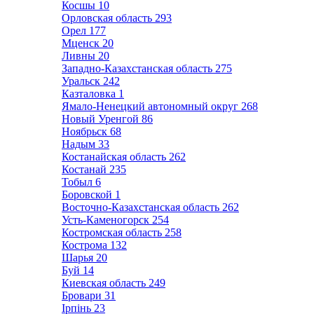
Косшы
10
Орловская область
293
Орел
177
Мценск
20
Ливны
20
Западно-Казахстанская область
275
Уральск
242
Казталовка
1
Ямало-Ненецкий автономный округ
268
Новый Уренгой
86
Ноябрьск
68
Надым
33
Костанайская область
262
Костанай
235
Тобыл
6
Боровской
1
Восточно-Казахстанская область
262
Усть-Каменогорск
254
Костромская область
258
Кострома
132
Шарья
20
Буй
14
Киевская область
249
Бровари
31
Ірпінь
23