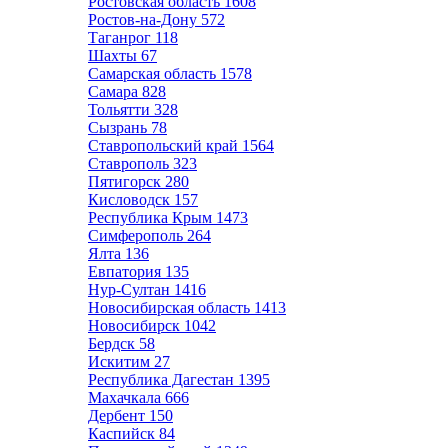
Ростовская область
1608
Ростов-на-Дону
572
Таганрог
118
Шахты
67
Самарская область
1578
Самара
828
Тольятти
328
Сызрань
78
Ставропольский край
1564
Ставрополь
323
Пятигорск
280
Кисловодск
157
Республика Крым
1473
Симферополь
264
Ялта
136
Евпатория
135
Нур-Султан
1416
Новосибирская область
1413
Новосибирск
1042
Бердск
58
Искитим
27
Республика Дагестан
1395
Махачкала
666
Дербент
150
Каспийск
84