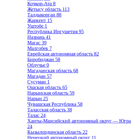
Кочкор-Ата
8
Жетысу область
113
Талдыкорган
88
Жаркент
15
Уштобе
1
Республика Ингушетия
95
Назрань
41
Магас
39
Малгобек
7
Еврейская автономная область
82
Биробиджан
58
Облучье
0
Магаданская область
68
Магадан
57
Сусуман
1
Ошская область
65
Нарынская область
59
Нарын
25
Чувашская Республика
58
Таласская область
38
Талас
24
Ханты-Мансийский автономный округ — Югра
24
Кызылординская область
22
Ненецкий автономный округ
11