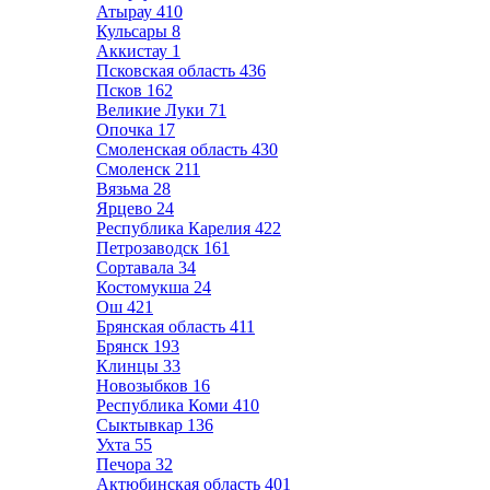
Атырау
410
Кульсары
8
Аккистау
1
Псковская область
436
Псков
162
Великие Луки
71
Опочка
17
Смоленская область
430
Смоленск
211
Вязьма
28
Ярцево
24
Республика Карелия
422
Петрозаводск
161
Сортавала
34
Костомукша
24
Ош
421
Брянская область
411
Брянск
193
Клинцы
33
Новозыбков
16
Республика Коми
410
Сыктывкар
136
Ухта
55
Печора
32
Актюбинская область
401