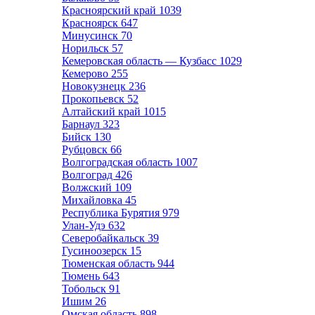
Красноярский край
1039
Красноярск
647
Минусинск
70
Норильск
57
Кемеровская область — Кузбасс
1029
Кемерово
255
Новокузнецк
236
Прокопьевск
52
Алтайский край
1015
Барнаул
323
Бийск
130
Рубцовск
66
Волгоградская область
1007
Волгоград
426
Волжский
109
Михайловка
45
Республика Бурятия
979
Улан-Удэ
632
Северобайкальск
39
Гусиноозерск
15
Тюменская область
944
Тюмень
643
Тобольск
91
Ишим
26
Омская область
898