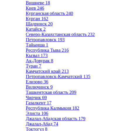
Вишневе
18
Киев
246
Курганская область
240
Курган
162
Шадринск
20
Катайск
2
Северо-Казахстанская область
232
Петропавловск
193
Тайынша
1
Республика Тыва
216
Кызыл
173
Ак-Довурак
8
Туран
7
Камчатский край
213
Петропавловск-Камчатский
135
Елизово
36
Вилючинск
9
Ташкентская область
209
Чирчик
69
Газалкент
17
Республика Калмыкия
182
Элиста
106
Джалал-Абадская область
179
Джалал-Абад
74
Токтогул
8