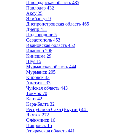
Павлодарская область
485
Павлодар
432
Аксу
25
Экибастуз
9
Днепропетровская область
465
Днепр
411
Подгородное
5
Севастополь
453
Ивановская область
452
Иваново
296
Кинешма
29
Шуя
15
Мурманская область
444
Мурманск
205
Кировск
33
Апатиты
33
Чуйская область
443
Токмок
70
Кант
42
Кара-Балта
32
Республика Саха (Якутия)
441
Якутск
272
Олёкминск
16
Покровск
15
Атырауская область
441