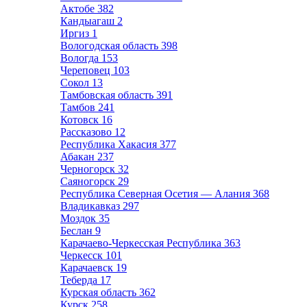
Актобе
382
Кандыагаш
2
Иргиз
1
Вологодская область
398
Вологда
153
Череповец
103
Сокол
13
Тамбовская область
391
Тамбов
241
Котовск
16
Рассказово
12
Республика Хакасия
377
Абакан
237
Черногорск
32
Саяногорск
29
Республика Северная Осетия — Алания
368
Владикавказ
297
Моздок
35
Беслан
9
Карачаево-Черкесская Республика
363
Черкесск
101
Карачаевск
19
Теберда
17
Курская область
362
Курск
258