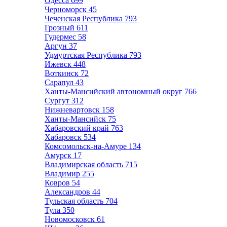
Одесса
699
Черноморск
45
Чеченская Республика
793
Грозный
611
Гудермес
58
Аргун
37
Удмуртская Республика
793
Ижевск
448
Воткинск
72
Сарапул
43
Ханты-Мансийский автономный округ
766
Сургут
312
Нижневартовск
158
Ханты-Мансийск
75
Хабаровский край
763
Хабаровск
534
Комсомольск-на-Амуре
134
Амурск
17
Владимирская область
715
Владимир
255
Ковров
54
Александров
44
Тульская область
704
Тула
350
Новомосковск
61