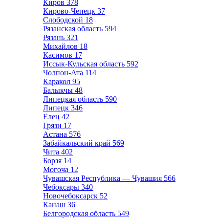
Киров
378
Кирово-Чепецк
37
Слободской
18
Рязанская область
594
Рязань
321
Михайлов
18
Касимов
17
Иссык-Кульская область
592
Чолпон-Ата
114
Каракол
95
Балыкчы
48
Липецкая область
590
Липецк
346
Елец
42
Грязи
17
Астана
576
Забайкальский край
569
Чита
402
Борзя
14
Могоча
12
Чувашская Республика — Чувашия
566
Чебоксары
340
Новочебоксарск
52
Канаш
36
Белгородская область
549