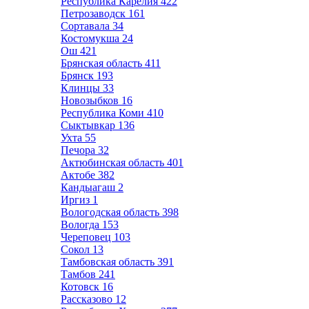
Республика Карелия
422
Петрозаводск
161
Сортавала
34
Костомукша
24
Ош
421
Брянская область
411
Брянск
193
Клинцы
33
Новозыбков
16
Республика Коми
410
Сыктывкар
136
Ухта
55
Печора
32
Актюбинская область
401
Актобе
382
Кандыагаш
2
Иргиз
1
Вологодская область
398
Вологда
153
Череповец
103
Сокол
13
Тамбовская область
391
Тамбов
241
Котовск
16
Рассказово
12