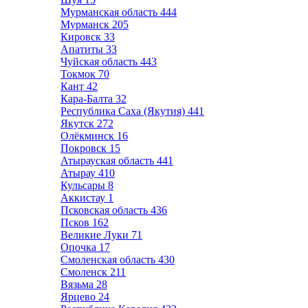
Мурманская область
444
Мурманск
205
Кировск
33
Апатиты
33
Чуйская область
443
Токмок
70
Кант
42
Кара-Балта
32
Республика Саха (Якутия)
441
Якутск
272
Олёкминск
16
Покровск
15
Атырауская область
441
Атырау
410
Кульсары
8
Аккистау
1
Псковская область
436
Псков
162
Великие Луки
71
Опочка
17
Смоленская область
430
Смоленск
211
Вязьма
28
Ярцево
24