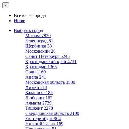
×
Все кафе города
Home
Выбрать город
Москва
7820
Зеленоград
51
Щербинка
33
Московский
28
Санкт-Петербург
5245
Краснодарский край
4731
Краснодар
1365
Сочи
1169
Анапа
241
Московская область
3500
Химки
213
Балашиха
185
Люберцы
162
Алматы
2739
Ташкент
2278
Свердловская область
2100
Екатеринбург
964
Нижний Тагил
169
Новоуральск
51