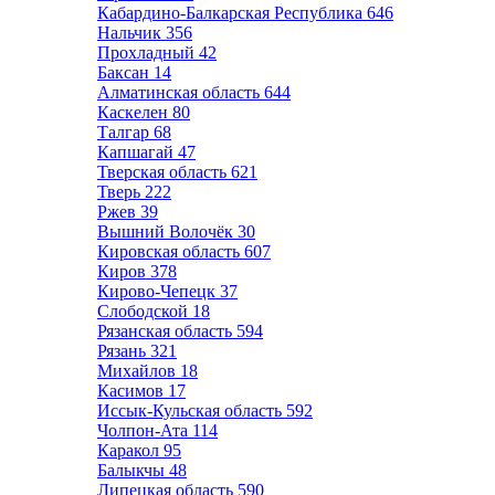
Кабардино-Балкарская Республика
646
Нальчик
356
Прохладный
42
Баксан
14
Алматинская область
644
Каскелен
80
Талгар
68
Капшагай
47
Тверская область
621
Тверь
222
Ржев
39
Вышний Волочёк
30
Кировская область
607
Киров
378
Кирово-Чепецк
37
Слободской
18
Рязанская область
594
Рязань
321
Михайлов
18
Касимов
17
Иссык-Кульская область
592
Чолпон-Ата
114
Каракол
95
Балыкчы
48
Липецкая область
590