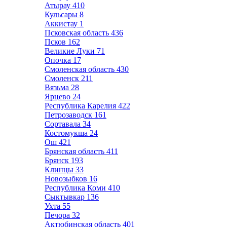
Атырау
410
Кульсары
8
Аккистау
1
Псковская область
436
Псков
162
Великие Луки
71
Опочка
17
Смоленская область
430
Смоленск
211
Вязьма
28
Ярцево
24
Республика Карелия
422
Петрозаводск
161
Сортавала
34
Костомукша
24
Ош
421
Брянская область
411
Брянск
193
Клинцы
33
Новозыбков
16
Республика Коми
410
Сыктывкар
136
Ухта
55
Печора
32
Актюбинская область
401