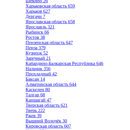
Щёкино
26
Харьковская область
659
Харьков
627
Дергачи
7
Ярославская область
658
Ярославль
321
Рыбинск
66
Ростов
38
Пензенская область
647
Пенза
379
Кузнецк
52
Заречный
21
Кабардино-Балкарская Республика
646
Нальчик
356
Прохладный
42
Баксан
14
Алматинская область
644
Каскелен
80
Талгар
68
Капшагай
47
Тверская область
621
Тверь
222
Ржев
39
Вышний Волочёк
30
Кировская область
607