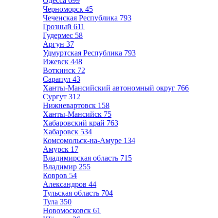
Одесса
699
Черноморск
45
Чеченская Республика
793
Грозный
611
Гудермес
58
Аргун
37
Удмуртская Республика
793
Ижевск
448
Воткинск
72
Сарапул
43
Ханты-Мансийский автономный округ
766
Сургут
312
Нижневартовск
158
Ханты-Мансийск
75
Хабаровский край
763
Хабаровск
534
Комсомольск-на-Амуре
134
Амурск
17
Владимирская область
715
Владимир
255
Ковров
54
Александров
44
Тульская область
704
Тула
350
Новомосковск
61