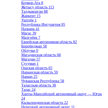
Кочкор-Ата
8
Жетысу область
113
Талдыкорган
88
Жаркент
15
Уштобе
1
Республика Ингушетия
95
Назрань
41
Магас
39
Малгобек
7
Еврейская автономная область
82
Биробиджан
58
Облучье
0
Магаданская область
68
Магадан
57
Сусуман
1
Ошская область
65
Нарынская область
59
Нарын
25
Чувашская Республика
58
Таласская область
38
Талас
24
Ханты-Мансийский автономный округ — Югра
24
Кызылординская область
22
Ненецкий автономный округ
11