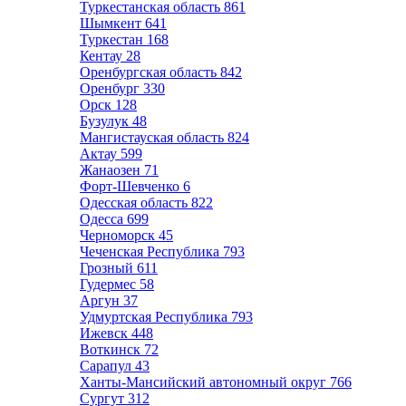
Туркестанская область
861
Шымкент
641
Туркестан
168
Кентау
28
Оренбургская область
842
Оренбург
330
Орск
128
Бузулук
48
Мангистауская область
824
Актау
599
Жанаозен
71
Форт-Шевченко
6
Одесская область
822
Одесса
699
Черноморск
45
Чеченская Республика
793
Грозный
611
Гудермес
58
Аргун
37
Удмуртская Республика
793
Ижевск
448
Воткинск
72
Сарапул
43
Ханты-Мансийский автономный округ
766
Сургут
312