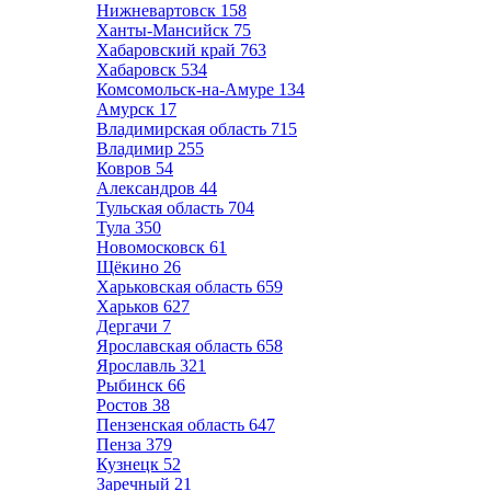
Нижневартовск
158
Ханты-Мансийск
75
Хабаровский край
763
Хабаровск
534
Комсомольск-на-Амуре
134
Амурск
17
Владимирская область
715
Владимир
255
Ковров
54
Александров
44
Тульская область
704
Тула
350
Новомосковск
61
Щёкино
26
Харьковская область
659
Харьков
627
Дергачи
7
Ярославская область
658
Ярославль
321
Рыбинск
66
Ростов
38
Пензенская область
647
Пенза
379
Кузнецк
52
Заречный
21