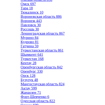
Омск
697
Тара
18
Тюкалинск
10
Воронежская область
886
Воронеж
443
Павловск
30
Россошь
30
Ленинградская область
867
Мурино
84
Кудрово
81
Гатчина
59
Туркестанская область
861
Шымкент
641
Туркестан
168
Кентау
28
Оренбургская область
842
Оренбург
330
Орск
128
Бузулук
48
Мангистауская область
824
Актау
599
Жанаозен
71
Форт-Шевченко
6
Одесская область
822