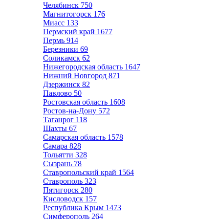
Челябинск
750
Магнитогорск
176
Миасс
133
Пермский край
1677
Пермь
914
Березники
69
Соликамск
62
Нижегородская область
1647
Нижний Новгород
871
Дзержинск
82
Павлово
50
Ростовская область
1608
Ростов-на-Дону
572
Таганрог
118
Шахты
67
Самарская область
1578
Самара
828
Тольятти
328
Сызрань
78
Ставропольский край
1564
Ставрополь
323
Пятигорск
280
Кисловодск
157
Республика Крым
1473
Симферополь
264