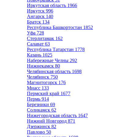
Иркутская область
1966
Иркутск
996
Ангарск
140
Братск
134
Республика Башкортостан
1852
Уфа
728
Стерлитамак
162
Салават
63
Республика Татарстан
1778
Казань
1025
Набережные Челны
292
Нижнекамск
80
Челябинская область
1698
Челябинск
750
Магнитогорск
176
Миасс
133
Пермский край
1677
Пермь
914
Березники
69
Соликамск
62
Нижегородская область
1647
Нижний Новгород
871
Дзержинск
82
Павлово
50