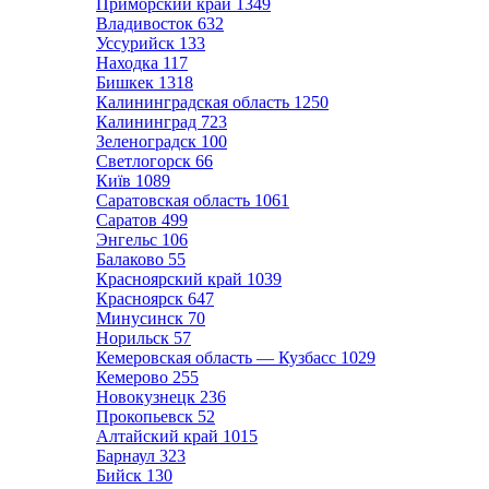
Приморский край
1349
Владивосток
632
Уссурийск
133
Находка
117
Бишкек
1318
Калининградская область
1250
Калининград
723
Зеленоградск
100
Светлогорск
66
Київ
1089
Саратовская область
1061
Саратов
499
Энгельс
106
Балаково
55
Красноярский край
1039
Красноярск
647
Минусинск
70
Норильск
57
Кемеровская область — Кузбасс
1029
Кемерово
255
Новокузнецк
236
Прокопьевск
52
Алтайский край
1015
Барнаул
323
Бийск
130