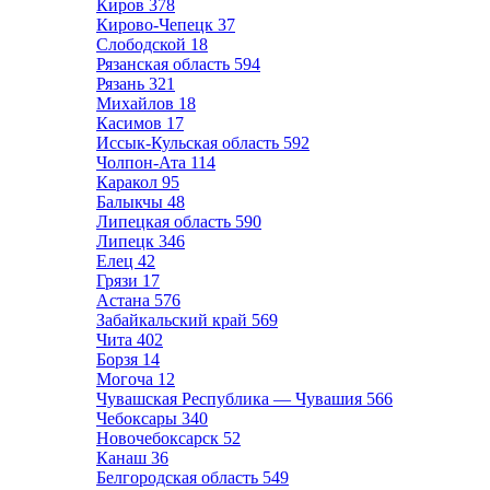
Киров
378
Кирово-Чепецк
37
Слободской
18
Рязанская область
594
Рязань
321
Михайлов
18
Касимов
17
Иссык-Кульская область
592
Чолпон-Ата
114
Каракол
95
Балыкчы
48
Липецкая область
590
Липецк
346
Елец
42
Грязи
17
Астана
576
Забайкальский край
569
Чита
402
Борзя
14
Могоча
12
Чувашская Республика — Чувашия
566
Чебоксары
340
Новочебоксарск
52
Канаш
36
Белгородская область
549