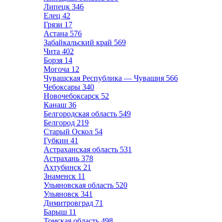
Липецк
346
Елец
42
Грязи
17
Астана
576
Забайкальский край
569
Чита
402
Борзя
14
Могоча
12
Чувашская Республика — Чувашия
566
Чебоксары
340
Новочебоксарск
52
Канаш
36
Белгородская область
549
Белгород
219
Старый Оскол
54
Губкин
41
Астраханская область
531
Астрахань
378
Ахтубинск
21
Знаменск
11
Ульяновская область
520
Ульяновск
341
Димитровград
71
Барыш
11
Томская область
498