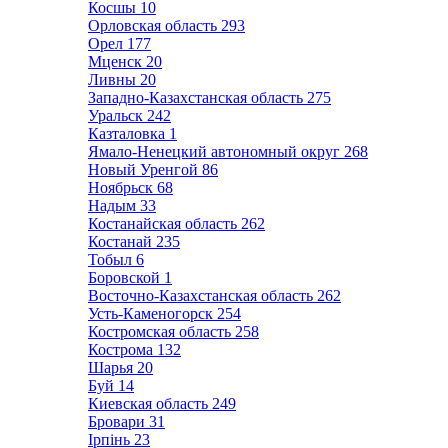
Косшы
10
Орловская область
293
Орел
177
Мценск
20
Ливны
20
Западно-Казахстанская область
275
Уральск
242
Казталовка
1
Ямало-Ненецкий автономный округ
268
Новый Уренгой
86
Ноябрьск
68
Надым
33
Костанайская область
262
Костанай
235
Тобыл
6
Боровской
1
Восточно-Казахстанская область
262
Усть-Каменогорск
254
Костромская область
258
Кострома
132
Шарья
20
Буй
14
Киевская область
249
Бровари
31
Ірпінь
23