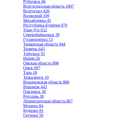
Рубцовск
66
Волгоградская область
1007
Волгоград
426
Волжский
109
Михайловка
45
Республика Бурятия
979
Улан-Удэ
632
Северобайкальск
39
Гусиноозерск
15
Тюменская область
944
Тюмень
643
Тобольск
91
Ишим
26
Омская область
898
Омск
697
Тара
18
Тюкалинск
10
Воронежская область
886
Воронеж
443
Павловск
30
Россошь
30
Ленинградская область
867
Мурино
84
Кудрово
81
Гатчина
59