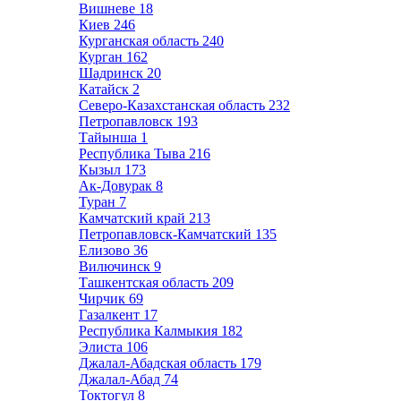
Вишневе
18
Киев
246
Курганская область
240
Курган
162
Шадринск
20
Катайск
2
Северо-Казахстанская область
232
Петропавловск
193
Тайынша
1
Республика Тыва
216
Кызыл
173
Ак-Довурак
8
Туран
7
Камчатский край
213
Петропавловск-Камчатский
135
Елизово
36
Вилючинск
9
Ташкентская область
209
Чирчик
69
Газалкент
17
Республика Калмыкия
182
Элиста
106
Джалал-Абадская область
179
Джалал-Абад
74
Токтогул
8