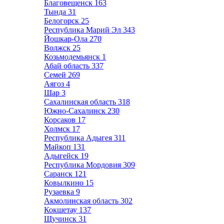
Благовещенск
163
Тында
31
Белогорск
25
Республика Марий Эл
343
Йошкар-Ола
270
Волжск
25
Козьмодемьянск
1
Абай область
337
Семей
269
Аягоз
4
Шар
3
Сахалинская область
318
Южно-Сахалинск
230
Корсаков
17
Холмск
17
Республика Адыгея
311
Майкоп
131
Адыгейск
19
Республика Мордовия
309
Саранск
121
Ковылкино
15
Рузаевка
9
Акмолинская область
302
Кокшетау
137
Щучинск
31