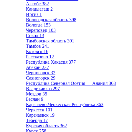
Актобе
382
Кандыагаш
2
Иргиз
1
Вологодская область
398
Вологда
153
Череповец
103
Сокол
13
Тамбовская область
391
Тамбов
241
Котовск
16
Рассказово
12
Республика Хакасия
377
Абакан
237
Черногорск
32
Саяногорск
29
Республика Северная Осетия — Алания
368
Владикавказ
297
Моздок
35
Беслан
9
Карачаево-Черкесская Республика
363
Черкесск
101
Карачаевск
19
Теберда
17
Курская область
362
Курск
258