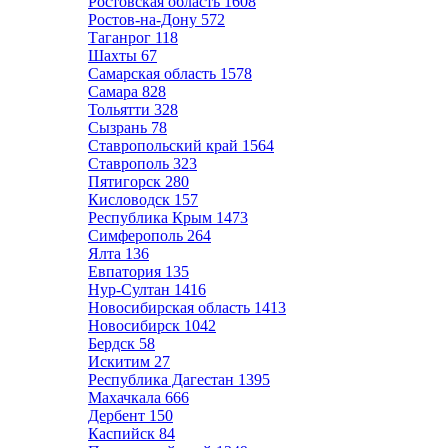
Ростовская область
1608
Ростов-на-Дону
572
Таганрог
118
Шахты
67
Самарская область
1578
Самара
828
Тольятти
328
Сызрань
78
Ставропольский край
1564
Ставрополь
323
Пятигорск
280
Кисловодск
157
Республика Крым
1473
Симферополь
264
Ялта
136
Евпатория
135
Нур-Султан
1416
Новосибирская область
1413
Новосибирск
1042
Бердск
58
Искитим
27
Республика Дагестан
1395
Махачкала
666
Дербент
150
Каспийск
84