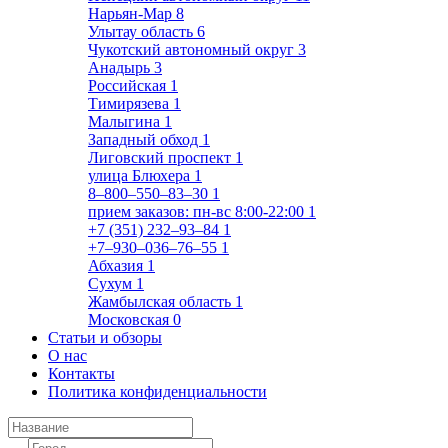
Нарьян-Мар
8
Улытау область
6
Чукотский автономный округ
3
Анадырь
3
Российская
1
Тимирязева
1
Малыгина
1
Западный обход
1
Лиговский проспект
1
улица Блюхера
1
8‒800‒550‒83‒30
1
прием заказов: пн-вс 8:00-22:00
1
+7 (351) 232‒93‒84
1
+7‒930‒036‒76‒55
1
Абхазия
1
Сухум
1
Жамбылская область
1
Московская
0
Статьи и обзоры
О нас
Контакты
Политика конфиденциальности