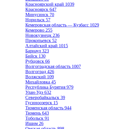
Красноярский край
1039
Красноярск
647
Минусинск
70
Норильск
57
Кемеровская область — Кузбасс
1029
Кемерово
255
Новокузнецк
236
Прокопьевск
52
Алтайский край
1015
Барнаул
323
Бийск
130
Рубцовск
66
Волгоградская область
1007
Волгоград
426
Волжский
109
Михайловка
45
Республика Бурятия
979
Улан-Удэ
632
Северобайкальск
39
Гусиноозерск
15
Тюменская область
944
Тюмень
643
Тобольск
91
Ишим
26
Омская область
898