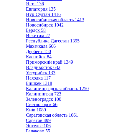
Ялта
136
Евпатория
135
Нур-Султан
1416
Новосибирская область
1413
Новосибирск
1042
Бердск
58
Искитим
27
Республика Дагестан
1395
Махачкала
666
Дербент
150
Каспийск
84
Приморский край
1349
Владивосток
632
Уссурийск
133
Находка
117
Бишкек
1318
Калининградская область
1250
Калининград
723
Зеленоградск
100
Светлогорск
66
Київ
1089
Саратовская область
1061
Саратов
499
Энгельс
106
Балаково
55