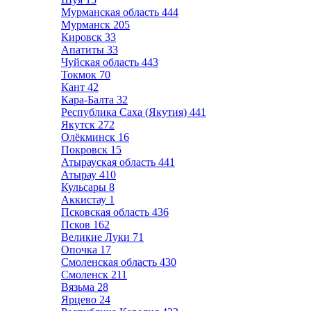
Мурманская область
444
Мурманск
205
Кировск
33
Апатиты
33
Чуйская область
443
Токмок
70
Кант
42
Кара-Балта
32
Республика Саха (Якутия)
441
Якутск
272
Олёкминск
16
Покровск
15
Атырауская область
441
Атырау
410
Кульсары
8
Аккистау
1
Псковская область
436
Псков
162
Великие Луки
71
Опочка
17
Смоленская область
430
Смоленск
211
Вязьма
28
Ярцево
24