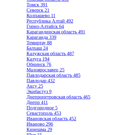
Томск
391
Северск
21
Колпашево
11
Республика Алтай
492
Горно-Алтайск
64
Карагандинская область
491
Караганда
339
Темиртау
88
Балхаш
24
Калужская область
487
Калуга
194
Обнинск
76
Малоярославец
25
Павлодарская область
485
Павлодар
432
Аксу
25
Экибастуз
9
Днепропетровская область
465
Днепр
411
Подгородное
5
Севастополь
453
Ивановская область
452
Иваново
296
Кинешма
29
Шуя
15