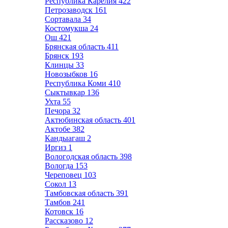
Республика Карелия
422
Петрозаводск
161
Сортавала
34
Костомукша
24
Ош
421
Брянская область
411
Брянск
193
Клинцы
33
Новозыбков
16
Республика Коми
410
Сыктывкар
136
Ухта
55
Печора
32
Актюбинская область
401
Актобе
382
Кандыагаш
2
Иргиз
1
Вологодская область
398
Вологда
153
Череповец
103
Сокол
13
Тамбовская область
391
Тамбов
241
Котовск
16
Рассказово
12