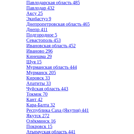
Павлодарская область
485
Павлодар
432
Аксу
25
Экибастуз
9
Днепропетровская область
465
Днепр
411
Подгородное
5
Севастополь
453
Ивановская область
452
Иваново
296
Кинешма
29
Шуя
15
Мурманская область
444
Мурманск
205
Кировск
33
Апатиты
33
Чуйская область
443
Токмок
70
Кант
42
Кара-Балта
32
Республика Саха (Якутия)
441
Якутск
272
Олёкминск
16
Покровск
15
Атырауская область
441