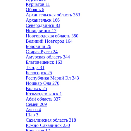
Курчатов
11
Обоянь
6
Архангельская область
353
Архангельск
166
Северодвинск
83
Новодвинск
17
Новгородская область
350
Великий Новгород
164
Боровичи
26
Старая Русса
24
Амурская область
344
Благовещенск
163
Тында
31
Белогорск
25
Республика Марий Эл
343
Йошкар-Ола
270
Волжск
25
Козьмодемьянск
1
Абай область
337
Семей
269
Аягоз
4
Шар
3
Сахалинская область
318
Южно-Сахалинск
230
Корсаков
17