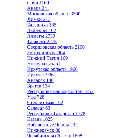
Сочи
1169
Анапа
241
Московская область
3500
Химки
213
Балашиха
185
Люберцы
162
Алматы
2739
Ташкент
2278
Свердловская область
2100
Екатеринбург
964
Нижний Тагил
169
Новоуральск
51
Иркутская область
1966
Иркутск
996
Ангарск
140
Братск
134
Республика Башкортостан
1852
Уфа
728
Стерлитамак
162
Салават
63
Республика Татарстан
1778
Казань
1025
Набережные Челны
292
Нижнекамск
80
Челябинская область
1698