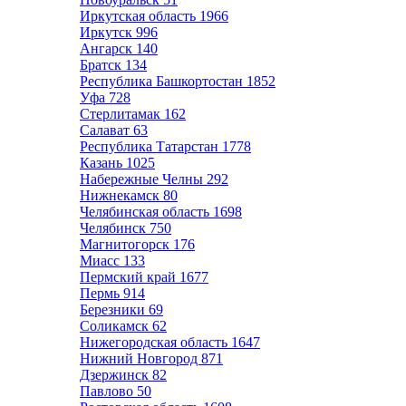
Иркутская область
1966
Иркутск
996
Ангарск
140
Братск
134
Республика Башкортостан
1852
Уфа
728
Стерлитамак
162
Салават
63
Республика Татарстан
1778
Казань
1025
Набережные Челны
292
Нижнекамск
80
Челябинская область
1698
Челябинск
750
Магнитогорск
176
Миасс
133
Пермский край
1677
Пермь
914
Березники
69
Соликамск
62
Нижегородская область
1647
Нижний Новгород
871
Дзержинск
82
Павлово
50