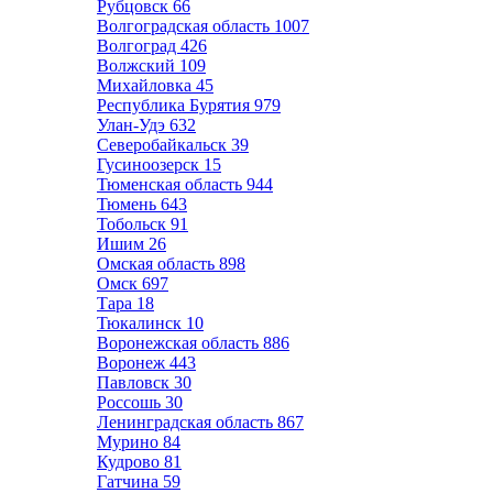
Рубцовск
66
Волгоградская область
1007
Волгоград
426
Волжский
109
Михайловка
45
Республика Бурятия
979
Улан-Удэ
632
Северобайкальск
39
Гусиноозерск
15
Тюменская область
944
Тюмень
643
Тобольск
91
Ишим
26
Омская область
898
Омск
697
Тара
18
Тюкалинск
10
Воронежская область
886
Воронеж
443
Павловск
30
Россошь
30
Ленинградская область
867
Мурино
84
Кудрово
81
Гатчина
59