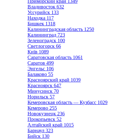
Приморский край
1349
Владивосток
632
Уссурийск
133
Находка
117
Бишкек
1318
Калининградская область
1250
Калининград
723
Зеленоградск
100
Светлогорск
66
Київ
1089
Саратовская область
1061
Саратов
499
Энгельс
106
Балаково
55
Красноярский край
1039
Красноярск
647
Минусинск
70
Норильск
57
Кемеровская область — Кузбасс
1029
Кемерово
255
Новокузнецк
236
Прокопьевск
52
Алтайский край
1015
Барнаул
323
Бийск
130