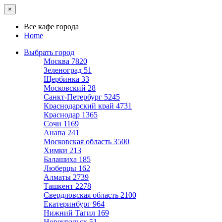
×
Все кафе города
Home
Выбрать город
Москва
7820
Зеленоград
51
Щербинка
33
Московский
28
Санкт-Петербург
5245
Краснодарский край
4731
Краснодар
1365
Сочи
1169
Анапа
241
Московская область
3500
Химки
213
Балашиха
185
Люберцы
162
Алматы
2739
Ташкент
2278
Свердловская область
2100
Екатеринбург
964
Нижний Тагил
169
Новоуральск
51