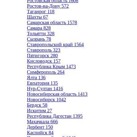
Ростовская область
1608
Ростов-на-Дону
572
Таганрог
118
Шахты
67
Самарская область
1578
Самара
828
Тольятти
328
Сызрань
78
Ставропольский край
1564
Ставрополь
323
Пятигорск
280
Кисловодск
157
Республика Крым
1473
Симферополь
264
Ялта
136
Евпатория
135
Нур-Султан
1416
Новосибирская область
1413
Новосибирск
1042
Бердск
58
Искитим
27
Республика Дагестан
1395
Махачкала
666
Дербент
150
Каспийск
84