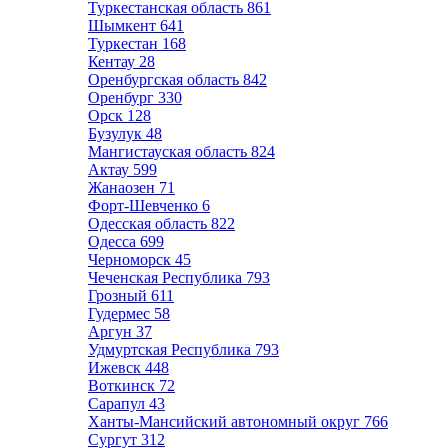
Туркестанская область
861
Шымкент
641
Туркестан
168
Кентау
28
Оренбургская область
842
Оренбург
330
Орск
128
Бузулук
48
Мангистауская область
824
Актау
599
Жанаозен
71
Форт-Шевченко
6
Одесская область
822
Одесса
699
Черноморск
45
Чеченская Республика
793
Грозный
611
Гудермес
58
Аргун
37
Удмуртская Республика
793
Ижевск
448
Воткинск
72
Сарапул
43
Ханты-Мансийский автономный округ
766
Сургут
312