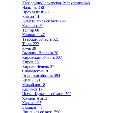
Кабардино-Балкарская Республика
646
Нальчик
356
Прохладный
42
Баксан
14
Алматинская область
644
Каскелен
80
Талгар
68
Капшагай
47
Тверская область
621
Тверь
222
Ржев
39
Вышний Волочёк
30
Кировская область
607
Киров
378
Кирово-Чепецк
37
Слободской
18
Рязанская область
594
Рязань
321
Михайлов
18
Касимов
17
Иссык-Кульская область
592
Чолпон-Ата
114
Каракол
95
Балыкчы
48
Липецкая область
590