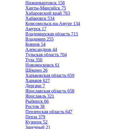
Нижневартовск
158
Ханты-Мансийск
75
Хабаровский край
763
Хабаровск
534
Комсомольск-на-Амуре
134
Амурск
17
Владимирская область
715
Владимир
255
Ковров
54
Александров
44
Тульская область
704
Тула
350
Новомосковск
61
Щёкино
26
Харьковская область
659
Харьков
627
Дергачи
7
Ярославская область
658
Ярославль
321
Рыбинск
66
Ростов
38
Пензенская область
647
Пенза
379
Кузнецк
52
Заречный
21