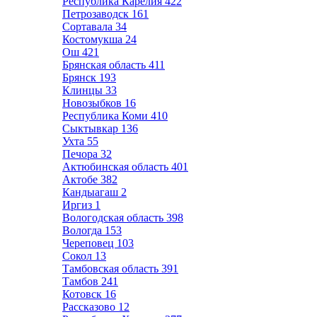
Республика Карелия
422
Петрозаводск
161
Сортавала
34
Костомукша
24
Ош
421
Брянская область
411
Брянск
193
Клинцы
33
Новозыбков
16
Республика Коми
410
Сыктывкар
136
Ухта
55
Печора
32
Актюбинская область
401
Актобе
382
Кандыагаш
2
Иргиз
1
Вологодская область
398
Вологда
153
Череповец
103
Сокол
13
Тамбовская область
391
Тамбов
241
Котовск
16
Рассказово
12