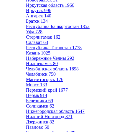
Иркутская область
1966
Иркутск
996
Ангарск
140
Братск
134
Республика Башкортостан
1852
Уфа
728
Стерлитамак
162
Салават
63
Республика Татарстан
1778
Казань
1025
Набережные Челны
292
Нижнекамск
80
Челябинская область
1698
Челябинск
750
Магнитогорск
176
Миасс
133
Пермский край
1677
Пермь
914
Березники
69
Соликамск
62
Нижегородская область
1647
Нижний Новгород
871
Дзержинск
82
Павлово
50