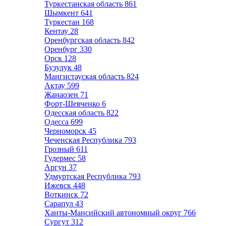
Туркестанская область
861
Шымкент
641
Туркестан
168
Кентау
28
Оренбургская область
842
Оренбург
330
Орск
128
Бузулук
48
Мангистауская область
824
Актау
599
Жанаозен
71
Форт-Шевченко
6
Одесская область
822
Одесса
699
Черноморск
45
Чеченская Республика
793
Грозный
611
Гудермес
58
Аргун
37
Удмуртская Республика
793
Ижевск
448
Воткинск
72
Сарапул
43
Ханты-Мансийский автономный округ
766
Сургут
312