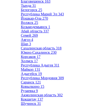
Благовещенск
163
Тында
31
Белогорск
25
Республика Марий Эл
343
Йошкар-Ола
270
Волжск
25
Козьмодемьянск
1
Абай область
337
Семей
269
Аягоз
4
Шар
3
Сахалинская область
318
Южно-Сахалинск
230
Корсаков
17
Холмск
17
Республика Адыгея
311
Майкоп
131
Адыгейск
19
Республика Мордовия
309
Саранск
121
Ковылкино
15
Рузаевка
9
Акмолинская область
302
Кокшетау
137
Щучинск
31