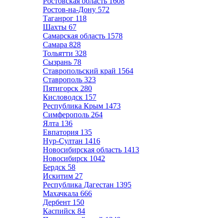
Ростовская область
1608
Ростов-на-Дону
572
Таганрог
118
Шахты
67
Самарская область
1578
Самара
828
Тольятти
328
Сызрань
78
Ставропольский край
1564
Ставрополь
323
Пятигорск
280
Кисловодск
157
Республика Крым
1473
Симферополь
264
Ялта
136
Евпатория
135
Нур-Султан
1416
Новосибирская область
1413
Новосибирск
1042
Бердск
58
Искитим
27
Республика Дагестан
1395
Махачкала
666
Дербент
150
Каспийск
84