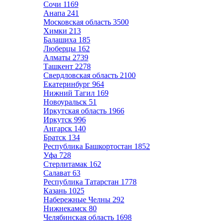
Сочи
1169
Анапа
241
Московская область
3500
Химки
213
Балашиха
185
Люберцы
162
Алматы
2739
Ташкент
2278
Свердловская область
2100
Екатеринбург
964
Нижний Тагил
169
Новоуральск
51
Иркутская область
1966
Иркутск
996
Ангарск
140
Братск
134
Республика Башкортостан
1852
Уфа
728
Стерлитамак
162
Салават
63
Республика Татарстан
1778
Казань
1025
Набережные Челны
292
Нижнекамск
80
Челябинская область
1698