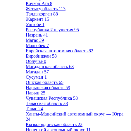
Кочкор-Ата
8
Жетысу область
113
Талдыкорган
88
Жаркент
15
Уштобе
1
Республика Ингушетия
95
Назрань
41
Магас
39
Малгобек
7
Еврейская автономная область
82
Биробиджан
58
Облучье
0
Магаданская область
68
Магадан
57
Сусуман
1
Ошская область
65
Нарынская область
59
Нарын
25
Чувашская Республика
58
Таласская область
38
Талас
24
Ханты-Мансийский автономный округ — Югра
24
Кызылординская область
22
Ненецкий автономный округ
11