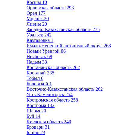
Косшы
10
Орловская область
293
Орел
177
Мценск
20
Ливны
20
Западно-Казахстанская область
275
Уральск
242
Казталовка
1
Ямало-Ненецкий автономный округ
268
Новый Уренгой
86
Ноябрьск
68
Надым
33
Костанайская область
262
Костанай
235
Тобыл
6
Боровской
1
Восточно-Казахстанская область
262
Усть-Каменогорск
254
Костромская область
258
Кострома
132
Шарья
20
Буй
14
Киевская область
249
Бровари
31
Ірпінь
23