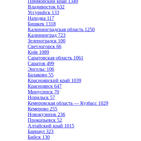
Приморский край
1349
Владивосток
632
Уссурийск
133
Находка
117
Бишкек
1318
Калининградская область
1250
Калининград
723
Зеленоградск
100
Светлогорск
66
Київ
1089
Саратовская область
1061
Саратов
499
Энгельс
106
Балаково
55
Красноярский край
1039
Красноярск
647
Минусинск
70
Норильск
57
Кемеровская область — Кузбасс
1029
Кемерово
255
Новокузнецк
236
Прокопьевск
52
Алтайский край
1015
Барнаул
323
Бийск
130