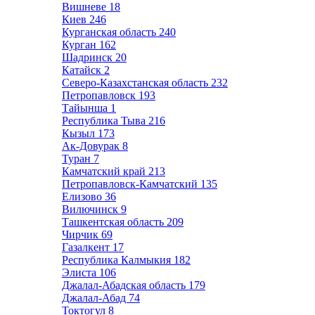
Вишневе
18
Киев
246
Курганская область
240
Курган
162
Шадринск
20
Катайск
2
Северо-Казахстанская область
232
Петропавловск
193
Тайынша
1
Республика Тыва
216
Кызыл
173
Ак-Довурак
8
Туран
7
Камчатский край
213
Петропавловск-Камчатский
135
Елизово
36
Вилючинск
9
Ташкентская область
209
Чирчик
69
Газалкент
17
Республика Калмыкия
182
Элиста
106
Джалал-Абадская область
179
Джалал-Абад
74
Токтогул
8