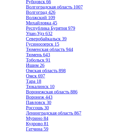
Рубцовск
66
Волгоградская область
1007
Волгоград
426
Волжский
109
Михайловка
45
Республика Бурятия
979
Улан-Удэ
632
Северобайкальск
39
Гусиноозерск
15
Тюменская область
944
Тюмень
643
Тобольск
91
Ишим
26
Омская область
898
Омск
697
Тара
18
Тюкалинск
10
Воронежская область
886
Воронеж
443
Павловск
30
Россошь
30
Ленинградская область
867
Мурино
84
Кудрово
81
Гатчина
59