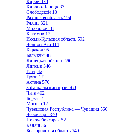
Киров
378
Кирово-Чепецк
37
Слободской
18
Рязанская область
594
Рязань
321
Михайлов
18
Касимов
17
Иссык-Кульская область
592
Чолпон-Ата
114
Каракол
95
Балыкчы
48
Липецкая область
590
Липецк
346
Елец
42
Грязи
17
Астана
576
Забайкальский край
569
Чита
402
Борзя
14
Могоча
12
Чувашская Республика — Чувашия
566
Чебоксары
340
Новочебоксарск
52
Канаш
36
Белгородская область
549