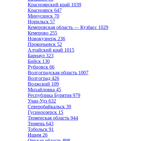
Красноярский край
1039
Красноярск
647
Минусинск
70
Норильск
57
Кемеровская область — Кузбасс
1029
Кемерово
255
Новокузнецк
236
Прокопьевск
52
Алтайский край
1015
Барнаул
323
Бийск
130
Рубцовск
66
Волгоградская область
1007
Волгоград
426
Волжский
109
Михайловка
45
Республика Бурятия
979
Улан-Удэ
632
Северобайкальск
39
Гусиноозерск
15
Тюменская область
944
Тюмень
643
Тобольск
91
Ишим
26
Омская область
898