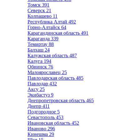
Томск
391
Северск
21
Колпашево
11
Республика Алтай
492
Горно-Алтайск
64
Карагандинская область
491
Караганда
339
Темиртау
88
Балхаш
24
Калужская область
487
Калуга
194
Обнинск
76
Малоярославец
25
Павлодарская область
485
Павлодар
432
Аксу
25
Экибастуз
9
Днепропетровская область
465
Днепр
411
Подгородное
5
Севастополь
453
Ивановская область
452
Иваново
296
Кинешма
29
Шуя
15