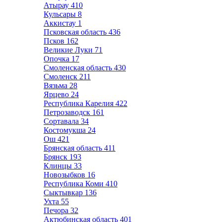
Атырау
410
Кульсары
8
Аккистау
1
Псковская область
436
Псков
162
Великие Луки
71
Опочка
17
Смоленская область
430
Смоленск
211
Вязьма
28
Ярцево
24
Республика Карелия
422
Петрозаводск
161
Сортавала
34
Костомукша
24
Ош
421
Брянская область
411
Брянск
193
Клинцы
33
Новозыбков
16
Республика Коми
410
Сыктывкар
136
Ухта
55
Печора
32
Актюбинская область
401