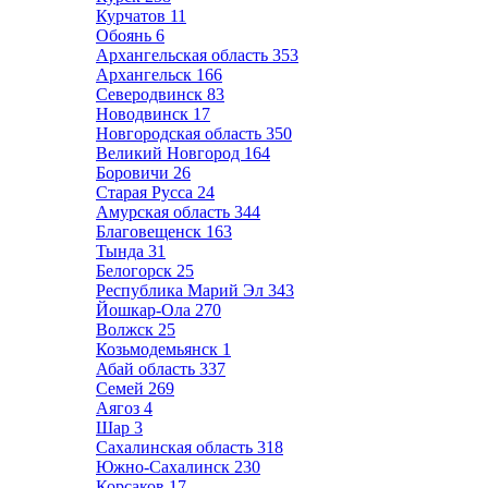
Курчатов
11
Обоянь
6
Архангельская область
353
Архангельск
166
Северодвинск
83
Новодвинск
17
Новгородская область
350
Великий Новгород
164
Боровичи
26
Старая Русса
24
Амурская область
344
Благовещенск
163
Тында
31
Белогорск
25
Республика Марий Эл
343
Йошкар-Ола
270
Волжск
25
Козьмодемьянск
1
Абай область
337
Семей
269
Аягоз
4
Шар
3
Сахалинская область
318
Южно-Сахалинск
230
Корсаков
17