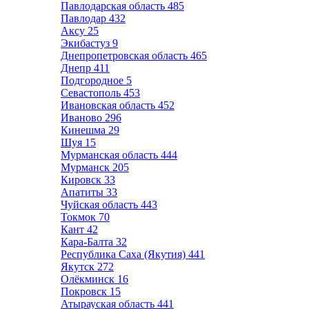
Павлодарская область
485
Павлодар
432
Аксу
25
Экибастуз
9
Днепропетровская область
465
Днепр
411
Подгородное
5
Севастополь
453
Ивановская область
452
Иваново
296
Кинешма
29
Шуя
15
Мурманская область
444
Мурманск
205
Кировск
33
Апатиты
33
Чуйская область
443
Токмок
70
Кант
42
Кара-Балта
32
Республика Саха (Якутия)
441
Якутск
272
Олёкминск
16
Покровск
15
Атырауская область
441