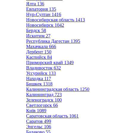
Ялта
136
Евпатория
135
Нур-Султан
1416
Новосибирская область
1413
Новосибирск
1042
Бердск
58
Искитим
27
Республика Дагестан
1395
Махачкала
666
Дербент
150
Каспийск
84
Приморский край
1349
Владивосток
632
Уссурийск
133
Находка
117
Бишкек
1318
Калининградская область
1250
Калининград
723
Зеленоградск
100
Светлогорск
66
Київ
1089
Саратовская область
1061
Саратов
499
Энгельс
106
Балаково
55