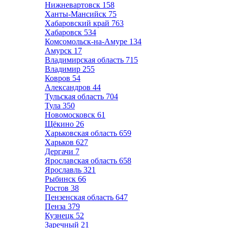
Нижневартовск
158
Ханты-Мансийск
75
Хабаровский край
763
Хабаровск
534
Комсомольск-на-Амуре
134
Амурск
17
Владимирская область
715
Владимир
255
Ковров
54
Александров
44
Тульская область
704
Тула
350
Новомосковск
61
Щёкино
26
Харьковская область
659
Харьков
627
Дергачи
7
Ярославская область
658
Ярославль
321
Рыбинск
66
Ростов
38
Пензенская область
647
Пенза
379
Кузнецк
52
Заречный
21