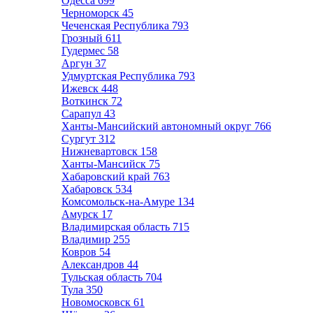
Одесса
699
Черноморск
45
Чеченская Республика
793
Грозный
611
Гудермес
58
Аргун
37
Удмуртская Республика
793
Ижевск
448
Воткинск
72
Сарапул
43
Ханты-Мансийский автономный округ
766
Сургут
312
Нижневартовск
158
Ханты-Мансийск
75
Хабаровский край
763
Хабаровск
534
Комсомольск-на-Амуре
134
Амурск
17
Владимирская область
715
Владимир
255
Ковров
54
Александров
44
Тульская область
704
Тула
350
Новомосковск
61