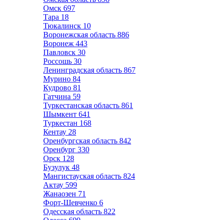
Омск
697
Тара
18
Тюкалинск
10
Воронежская область
886
Воронеж
443
Павловск
30
Россошь
30
Ленинградская область
867
Мурино
84
Кудрово
81
Гатчина
59
Туркестанская область
861
Шымкент
641
Туркестан
168
Кентау
28
Оренбургская область
842
Оренбург
330
Орск
128
Бузулук
48
Мангистауская область
824
Актау
599
Жанаозен
71
Форт-Шевченко
6
Одесская область
822