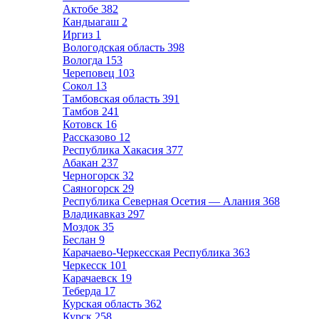
Актобе
382
Кандыагаш
2
Иргиз
1
Вологодская область
398
Вологда
153
Череповец
103
Сокол
13
Тамбовская область
391
Тамбов
241
Котовск
16
Рассказово
12
Республика Хакасия
377
Абакан
237
Черногорск
32
Саяногорск
29
Республика Северная Осетия — Алания
368
Владикавказ
297
Моздок
35
Беслан
9
Карачаево-Черкесская Республика
363
Черкесск
101
Карачаевск
19
Теберда
17
Курская область
362
Курск
258