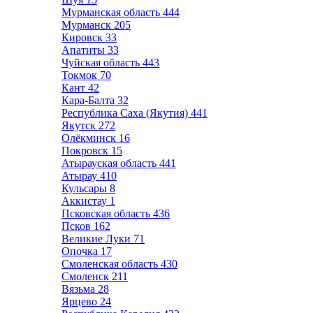
Мурманская область
444
Мурманск
205
Кировск
33
Апатиты
33
Чуйская область
443
Токмок
70
Кант
42
Кара-Балта
32
Республика Саха (Якутия)
441
Якутск
272
Олёкминск
16
Покровск
15
Атырауская область
441
Атырау
410
Кульсары
8
Аккистау
1
Псковская область
436
Псков
162
Великие Луки
71
Опочка
17
Смоленская область
430
Смоленск
211
Вязьма
28
Ярцево
24