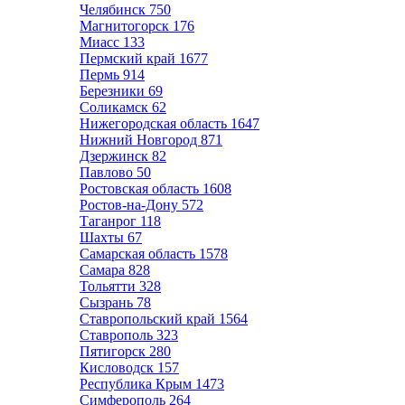
Челябинск
750
Магнитогорск
176
Миасс
133
Пермский край
1677
Пермь
914
Березники
69
Соликамск
62
Нижегородская область
1647
Нижний Новгород
871
Дзержинск
82
Павлово
50
Ростовская область
1608
Ростов-на-Дону
572
Таганрог
118
Шахты
67
Самарская область
1578
Самара
828
Тольятти
328
Сызрань
78
Ставропольский край
1564
Ставрополь
323
Пятигорск
280
Кисловодск
157
Республика Крым
1473
Симферополь
264