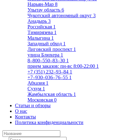
Нарьян-Мар
8
Улытау область
6
Чукотский автономный округ
3
Анадырь
3
Российская
1
Тимирязева
1
Малыгина
1
Западный обход
1
Лиговский проспект
1
улица Блюхера
1
8‒800‒550‒83‒30
1
прием заказов: пн-вс 8:00-22:00
1
+7 (351) 232‒93‒84
1
+7‒930‒036‒76‒55
1
Абхазия
1
Сухум
1
Жамбылская область
1
Московская
0
Статьи и обзоры
О нас
Контакты
Политика конфиденциальности