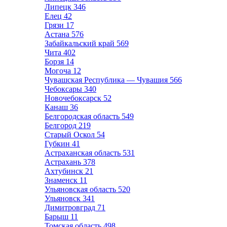
Липецк
346
Елец
42
Грязи
17
Астана
576
Забайкальский край
569
Чита
402
Борзя
14
Могоча
12
Чувашская Республика — Чувашия
566
Чебоксары
340
Новочебоксарск
52
Канаш
36
Белгородская область
549
Белгород
219
Старый Оскол
54
Губкин
41
Астраханская область
531
Астрахань
378
Ахтубинск
21
Знаменск
11
Ульяновская область
520
Ульяновск
341
Димитровград
71
Барыш
11
Томская область
498