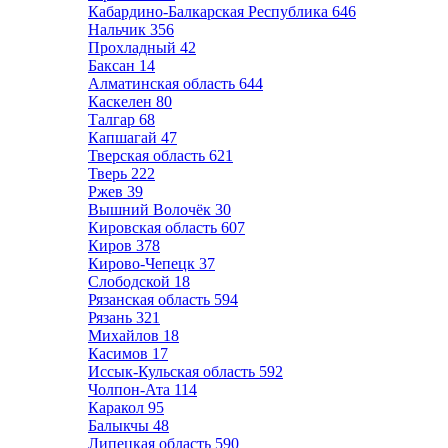
Кабардино-Балкарская Республика
646
Нальчик
356
Прохладный
42
Баксан
14
Алматинская область
644
Каскелен
80
Талгар
68
Капшагай
47
Тверская область
621
Тверь
222
Ржев
39
Вышний Волочёк
30
Кировская область
607
Киров
378
Кирово-Чепецк
37
Слободской
18
Рязанская область
594
Рязань
321
Михайлов
18
Касимов
17
Иссык-Кульская область
592
Чолпон-Ата
114
Каракол
95
Балыкчы
48
Липецкая область
590