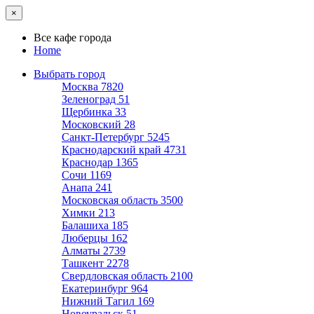
×
Все кафе города
Home
Выбрать город
Москва
7820
Зеленоград
51
Щербинка
33
Московский
28
Санкт-Петербург
5245
Краснодарский край
4731
Краснодар
1365
Сочи
1169
Анапа
241
Московская область
3500
Химки
213
Балашиха
185
Люберцы
162
Алматы
2739
Ташкент
2278
Свердловская область
2100
Екатеринбург
964
Нижний Тагил
169
Новоуральск
51