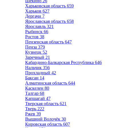
Щёкино
26
Харьковская область
659
Харьков
627
Дергачи
7
Ярославская область
658
Ярославль
321
Рыбинск
66
Ростов
38
Пензенская область
647
Пенза
379
Кузнецк
52
Заречный
21
Кабардино-Балкарская Республика
646
Нальчик
356
Прохладный
42
Баксан
14
Алматинская область
644
Каскелен
80
Талгар
68
Капшагай
47
Тверская область
621
Тверь
222
Ржев
39
Вышний Волочёк
30
Кировская область
607