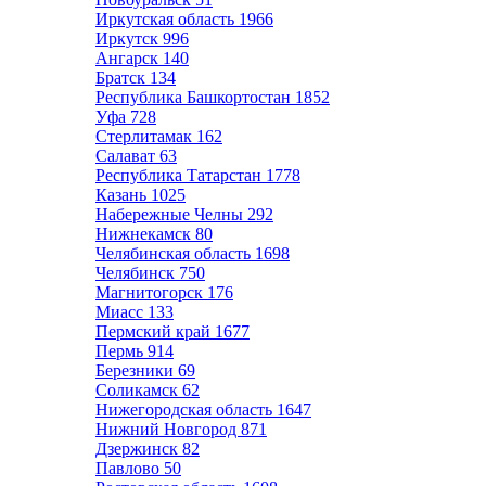
Иркутская область
1966
Иркутск
996
Ангарск
140
Братск
134
Республика Башкортостан
1852
Уфа
728
Стерлитамак
162
Салават
63
Республика Татарстан
1778
Казань
1025
Набережные Челны
292
Нижнекамск
80
Челябинская область
1698
Челябинск
750
Магнитогорск
176
Миасс
133
Пермский край
1677
Пермь
914
Березники
69
Соликамск
62
Нижегородская область
1647
Нижний Новгород
871
Дзержинск
82
Павлово
50