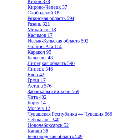
Киров
378
Кирово-Чепецк
37
Слободской
18
Рязанская область
594
Рязань
321
Михайлов
18
Касимов
17
Иссык-Кульская область
592
Чолпон-Ата
114
Каракол
95
Балыкчы
48
Липецкая область
590
Липецк
346
Елец
42
Грязи
17
Астана
576
Забайкальский край
569
Чита
402
Борзя
14
Могоча
12
Чувашская Республика — Чувашия
566
Чебоксары
340
Новочебоксарск
52
Канаш
36
Белгородская область
549