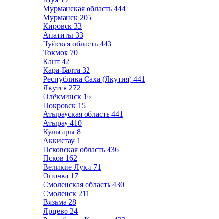
Мурманская область
444
Мурманск
205
Кировск
33
Апатиты
33
Чуйская область
443
Токмок
70
Кант
42
Кара-Балта
32
Республика Саха (Якутия)
441
Якутск
272
Олёкминск
16
Покровск
15
Атырауская область
441
Атырау
410
Кульсары
8
Аккистау
1
Псковская область
436
Псков
162
Великие Луки
71
Опочка
17
Смоленская область
430
Смоленск
211
Вязьма
28
Ярцево
24