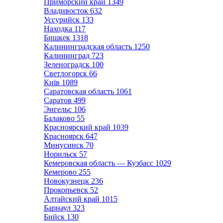
Приморский край
1349
Владивосток
632
Уссурийск
133
Находка
117
Бишкек
1318
Калининградская область
1250
Калининград
723
Зеленоградск
100
Светлогорск
66
Київ
1089
Саратовская область
1061
Саратов
499
Энгельс
106
Балаково
55
Красноярский край
1039
Красноярск
647
Минусинск
70
Норильск
57
Кемеровская область — Кузбасс
1029
Кемерово
255
Новокузнецк
236
Прокопьевск
52
Алтайский край
1015
Барнаул
323
Бийск
130