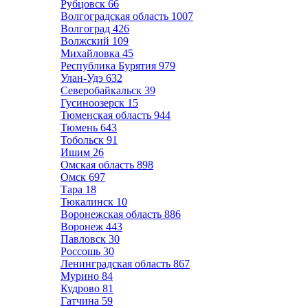
Рубцовск
66
Волгоградская область
1007
Волгоград
426
Волжский
109
Михайловка
45
Республика Бурятия
979
Улан-Удэ
632
Северобайкальск
39
Гусиноозерск
15
Тюменская область
944
Тюмень
643
Тобольск
91
Ишим
26
Омская область
898
Омск
697
Тара
18
Тюкалинск
10
Воронежская область
886
Воронеж
443
Павловск
30
Россошь
30
Ленинградская область
867
Мурино
84
Кудрово
81
Гатчина
59