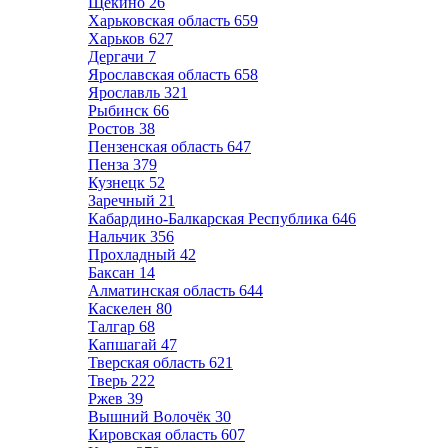
Щёкино
26
Харьковская область
659
Харьков
627
Дергачи
7
Ярославская область
658
Ярославль
321
Рыбинск
66
Ростов
38
Пензенская область
647
Пенза
379
Кузнецк
52
Заречный
21
Кабардино-Балкарская Республика
646
Нальчик
356
Прохладный
42
Баксан
14
Алматинская область
644
Каскелен
80
Талгар
68
Капшагай
47
Тверская область
621
Тверь
222
Ржев
39
Вышний Волочёк
30
Кировская область
607