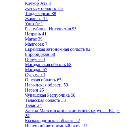
Кочкор-Ата
8
Жетысу область
113
Талдыкорган
88
Жаркент
15
Уштобе
1
Республика Ингушетия
95
Назрань
41
Магас
39
Малгобек
7
Еврейская автономная область
82
Биробиджан
58
Облучье
0
Магаданская область
68
Магадан
57
Сусуман
1
Ошская область
65
Нарынская область
59
Нарын
25
Чувашская Республика
58
Таласская область
38
Талас
24
Ханты-Мансийский автономный округ — Югра
24
Кызылординская область
22
Ненецкий автономный округ
11