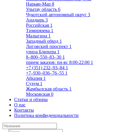
Нарьян-Мар
8
Улытау область
6
Чукотский автономный округ
3
Анадырь
3
Российская
1
Тимирязева
1
Малыгина
1
Западный обход
1
Лиговский проспект
1
улица Блюхера
1
8‒800‒550‒83‒30
1
прием заказов: пн-вс 8:00-22:00
1
+7 (351) 232‒93‒84
1
+7‒930‒036‒76‒55
1
Абхазия
1
Сухум
1
Жамбылская область
1
Московская
0
Статьи и обзоры
О нас
Контакты
Политика конфиденциальности