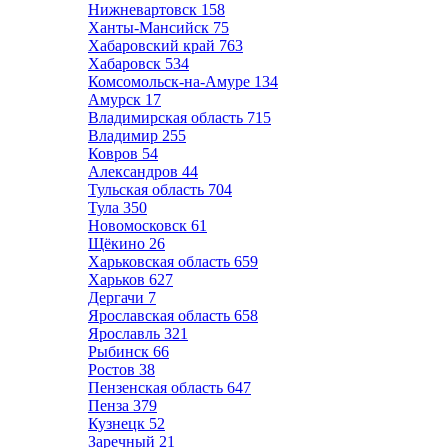
Нижневартовск
158
Ханты-Мансийск
75
Хабаровский край
763
Хабаровск
534
Комсомольск-на-Амуре
134
Амурск
17
Владимирская область
715
Владимир
255
Ковров
54
Александров
44
Тульская область
704
Тула
350
Новомосковск
61
Щёкино
26
Харьковская область
659
Харьков
627
Дергачи
7
Ярославская область
658
Ярославль
321
Рыбинск
66
Ростов
38
Пензенская область
647
Пенза
379
Кузнецк
52
Заречный
21