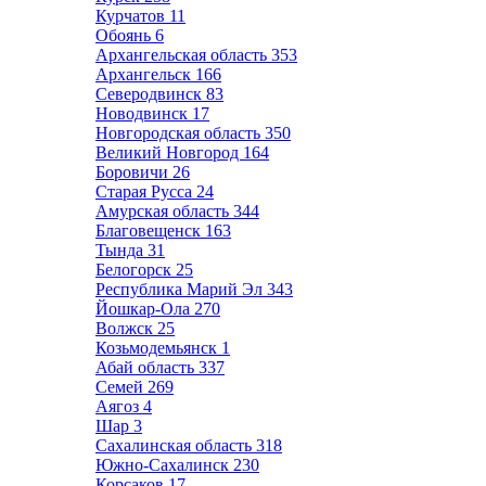
Курчатов
11
Обоянь
6
Архангельская область
353
Архангельск
166
Северодвинск
83
Новодвинск
17
Новгородская область
350
Великий Новгород
164
Боровичи
26
Старая Русса
24
Амурская область
344
Благовещенск
163
Тында
31
Белогорск
25
Республика Марий Эл
343
Йошкар-Ола
270
Волжск
25
Козьмодемьянск
1
Абай область
337
Семей
269
Аягоз
4
Шар
3
Сахалинская область
318
Южно-Сахалинск
230
Корсаков
17