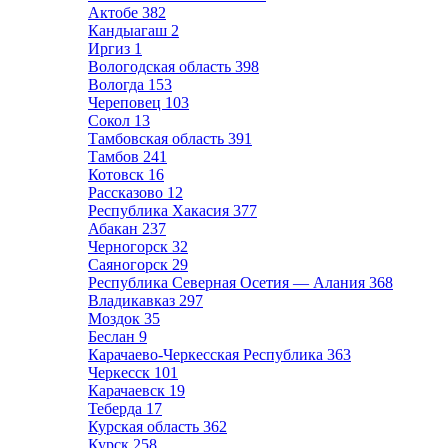
Актобе
382
Кандыагаш
2
Иргиз
1
Вологодская область
398
Вологда
153
Череповец
103
Сокол
13
Тамбовская область
391
Тамбов
241
Котовск
16
Рассказово
12
Республика Хакасия
377
Абакан
237
Черногорск
32
Саяногорск
29
Республика Северная Осетия — Алания
368
Владикавказ
297
Моздок
35
Беслан
9
Карачаево-Черкесская Республика
363
Черкесск
101
Карачаевск
19
Теберда
17
Курская область
362
Курск
258