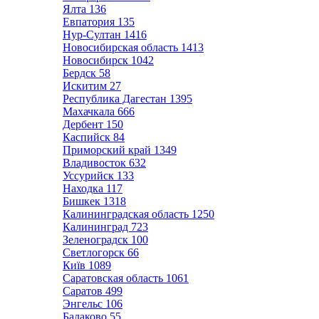
Ялта
136
Евпатория
135
Нур-Султан
1416
Новосибирская область
1413
Новосибирск
1042
Бердск
58
Искитим
27
Республика Дагестан
1395
Махачкала
666
Дербент
150
Каспийск
84
Приморский край
1349
Владивосток
632
Уссурийск
133
Находка
117
Бишкек
1318
Калининградская область
1250
Калининград
723
Зеленоградск
100
Светлогорск
66
Київ
1089
Саратовская область
1061
Саратов
499
Энгельс
106
Балаково
55