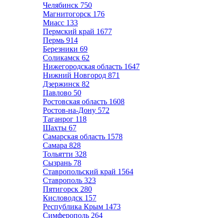
Челябинск
750
Магнитогорск
176
Миасс
133
Пермский край
1677
Пермь
914
Березники
69
Соликамск
62
Нижегородская область
1647
Нижний Новгород
871
Дзержинск
82
Павлово
50
Ростовская область
1608
Ростов-на-Дону
572
Таганрог
118
Шахты
67
Самарская область
1578
Самара
828
Тольятти
328
Сызрань
78
Ставропольский край
1564
Ставрополь
323
Пятигорск
280
Кисловодск
157
Республика Крым
1473
Симферополь
264