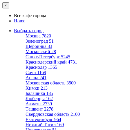
×
Все кафе города
Home
Выбрать город
Москва
7820
Зеленоград
51
Щербинка
33
Московский
28
Санкт-Петербург
5245
Краснодарский край
4731
Краснодар
1365
Сочи
1169
Анапа
241
Московская область
3500
Химки
213
Балашиха
185
Люберцы
162
Алматы
2739
Ташкент
2278
Свердловская область
2100
Екатеринбург
964
Нижний Тагил
169
Новоуральск
51