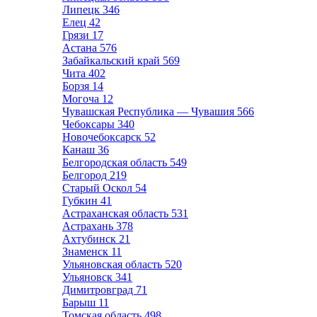
Липецк
346
Елец
42
Грязи
17
Астана
576
Забайкальский край
569
Чита
402
Борзя
14
Могоча
12
Чувашская Республика — Чувашия
566
Чебоксары
340
Новочебоксарск
52
Канаш
36
Белгородская область
549
Белгород
219
Старый Оскол
54
Губкин
41
Астраханская область
531
Астрахань
378
Ахтубинск
21
Знаменск
11
Ульяновская область
520
Ульяновск
341
Димитровград
71
Барыш
11
Томская область
498