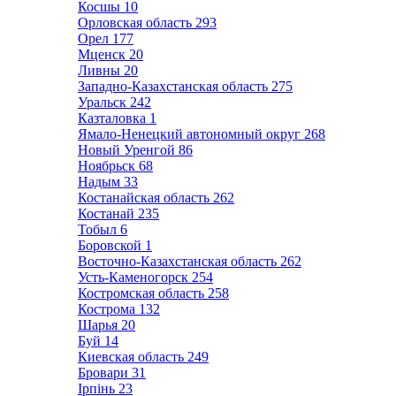
Косшы
10
Орловская область
293
Орел
177
Мценск
20
Ливны
20
Западно-Казахстанская область
275
Уральск
242
Казталовка
1
Ямало-Ненецкий автономный округ
268
Новый Уренгой
86
Ноябрьск
68
Надым
33
Костанайская область
262
Костанай
235
Тобыл
6
Боровской
1
Восточно-Казахстанская область
262
Усть-Каменогорск
254
Костромская область
258
Кострома
132
Шарья
20
Буй
14
Киевская область
249
Бровари
31
Ірпінь
23