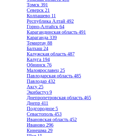
Томск
391
Северск
21
Колпашево
11
Республика Алтай
492
Горно-Алтайск
64
Карагандинская область
491
Караганда
339
Темиртау
88
Балхаш
24
Калужская область
487
Калуга
194
Обнинск
76
Малоярославец
25
Павлодарская область
485
Павлодар
432
Аксу
25
Экибастуз
9
Днепропетровская область
465
Днепр
411
Подгородное
5
Севастополь
453
Ивановская область
452
Иваново
296
Кинешма
29
Шуя
15