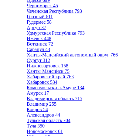
Одесса
699
Черноморск
45
Чеченская Республика
793
Грозный
611
Гудермес
58
Аргун
37
Удмуртская Республика
793
Ижевск
448
Воткинск
72
Сарапул
43
Ханты-Мансийский автономный округ
766
Сургут
312
Нижневартовск
158
Ханты-Мансийск
75
Хабаровский край
763
Хабаровск
534
Комсомольск-на-Амуре
134
Амурск
17
Владимирская область
715
Владимир
255
Ковров
54
Александров
44
Тульская область
704
Тула
350
Новомосковск
61