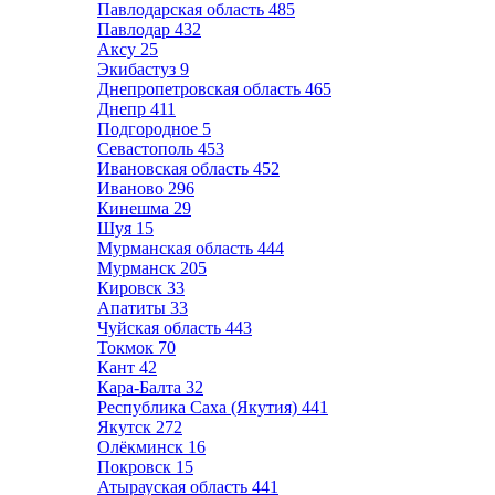
Павлодарская область
485
Павлодар
432
Аксу
25
Экибастуз
9
Днепропетровская область
465
Днепр
411
Подгородное
5
Севастополь
453
Ивановская область
452
Иваново
296
Кинешма
29
Шуя
15
Мурманская область
444
Мурманск
205
Кировск
33
Апатиты
33
Чуйская область
443
Токмок
70
Кант
42
Кара-Балта
32
Республика Саха (Якутия)
441
Якутск
272
Олёкминск
16
Покровск
15
Атырауская область
441