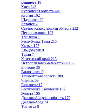
Вишневе
18
Киев
246
Курганская область
240
Курган
162
Шадринск
20
Катайск
2
Северо-Казахстанская область
232
Петропавловск
193
Тайынша
1
Республика Тыва
216
Кызыл
173
Ак-Довурак
8
Туран
7
Камчатский край
213
Петропавловск-Камчатский
135
Елизово
36
Вилючинск
9
Ташкентская область
209
Чирчик
69
Газалкент
17
Республика Калмыкия
182
Элиста
106
Джалал-Абадская область
179
Джалал-Абад
74
Токтогул
8