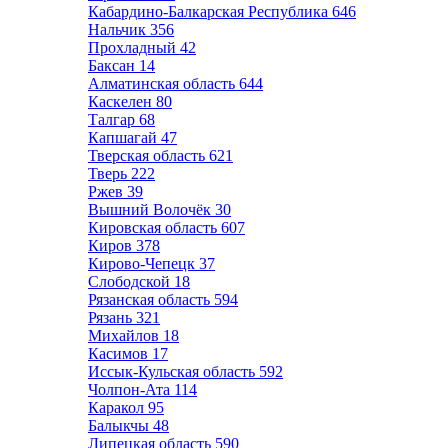
Кабардино-Балкарская Республика
646
Нальчик
356
Прохладный
42
Баксан
14
Алматинская область
644
Каскелен
80
Талгар
68
Капшагай
47
Тверская область
621
Тверь
222
Ржев
39
Вышний Волочёк
30
Кировская область
607
Киров
378
Кирово-Чепецк
37
Слободской
18
Рязанская область
594
Рязань
321
Михайлов
18
Касимов
17
Иссык-Кульская область
592
Чолпон-Ата
114
Каракол
95
Балыкчы
48
Липецкая область
590