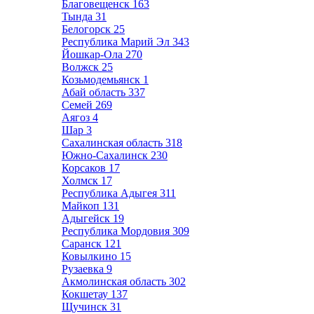
Благовещенск
163
Тында
31
Белогорск
25
Республика Марий Эл
343
Йошкар-Ола
270
Волжск
25
Козьмодемьянск
1
Абай область
337
Семей
269
Аягоз
4
Шар
3
Сахалинская область
318
Южно-Сахалинск
230
Корсаков
17
Холмск
17
Республика Адыгея
311
Майкоп
131
Адыгейск
19
Республика Мордовия
309
Саранск
121
Ковылкино
15
Рузаевка
9
Акмолинская область
302
Кокшетау
137
Щучинск
31