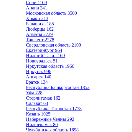
Сочи
1169
Анапа
241
Московская область
3500
Химки
213
Балашиха
185
Люберцы
162
Алматы
2739
Ташкент
2278
Свердловская область
2100
Екатеринбург
964
Нижний Тагил
169
Новоуральск
51
Иркутская область
1966
Иркутск
996
Ангарск
140
Братск
134
Республика Башкортостан
1852
Уфа
728
Стерлитамак
162
Салават
63
Республика Татарстан
1778
Казань
1025
Набережные Челны
292
Нижнекамск
80
Челябинская область
1698