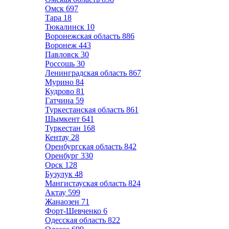
Омск
697
Тара
18
Тюкалинск
10
Воронежская область
886
Воронеж
443
Павловск
30
Россошь
30
Ленинградская область
867
Мурино
84
Кудрово
81
Гатчина
59
Туркестанская область
861
Шымкент
641
Туркестан
168
Кентау
28
Оренбургская область
842
Оренбург
330
Орск
128
Бузулук
48
Мангистауская область
824
Актау
599
Жанаозен
71
Форт-Шевченко
6
Одесская область
822