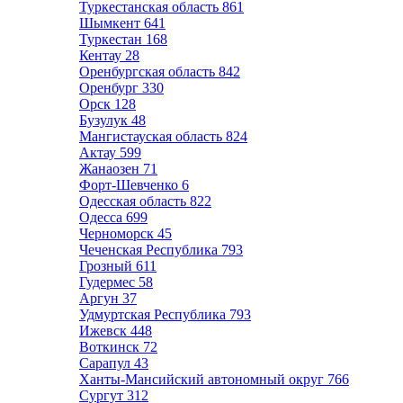
Туркестанская область
861
Шымкент
641
Туркестан
168
Кентау
28
Оренбургская область
842
Оренбург
330
Орск
128
Бузулук
48
Мангистауская область
824
Актау
599
Жанаозен
71
Форт-Шевченко
6
Одесская область
822
Одесса
699
Черноморск
45
Чеченская Республика
793
Грозный
611
Гудермес
58
Аргун
37
Удмуртская Республика
793
Ижевск
448
Воткинск
72
Сарапул
43
Ханты-Мансийский автономный округ
766
Сургут
312