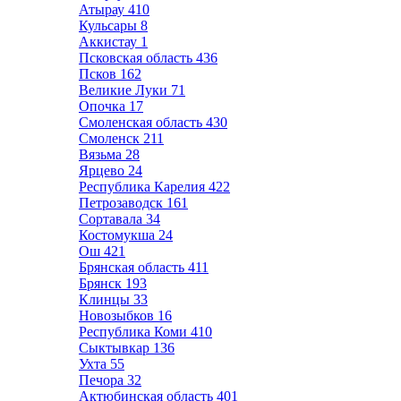
Атырау
410
Кульсары
8
Аккистау
1
Псковская область
436
Псков
162
Великие Луки
71
Опочка
17
Смоленская область
430
Смоленск
211
Вязьма
28
Ярцево
24
Республика Карелия
422
Петрозаводск
161
Сортавала
34
Костомукша
24
Ош
421
Брянская область
411
Брянск
193
Клинцы
33
Новозыбков
16
Республика Коми
410
Сыктывкар
136
Ухта
55
Печора
32
Актюбинская область
401