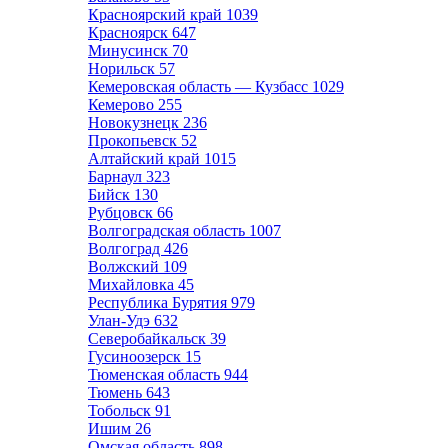
Красноярский край
1039
Красноярск
647
Минусинск
70
Норильск
57
Кемеровская область — Кузбасс
1029
Кемерово
255
Новокузнецк
236
Прокопьевск
52
Алтайский край
1015
Барнаул
323
Бийск
130
Рубцовск
66
Волгоградская область
1007
Волгоград
426
Волжский
109
Михайловка
45
Республика Бурятия
979
Улан-Удэ
632
Северобайкальск
39
Гусиноозерск
15
Тюменская область
944
Тюмень
643
Тобольск
91
Ишим
26
Омская область
898