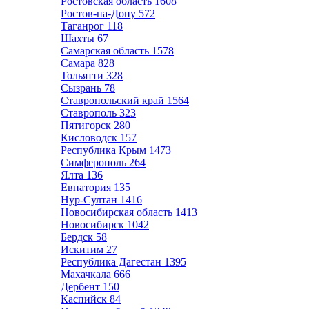
Ростовская область
1608
Ростов-на-Дону
572
Таганрог
118
Шахты
67
Самарская область
1578
Самара
828
Тольятти
328
Сызрань
78
Ставропольский край
1564
Ставрополь
323
Пятигорск
280
Кисловодск
157
Республика Крым
1473
Симферополь
264
Ялта
136
Евпатория
135
Нур-Султан
1416
Новосибирская область
1413
Новосибирск
1042
Бердск
58
Искитим
27
Республика Дагестан
1395
Махачкала
666
Дербент
150
Каспийск
84